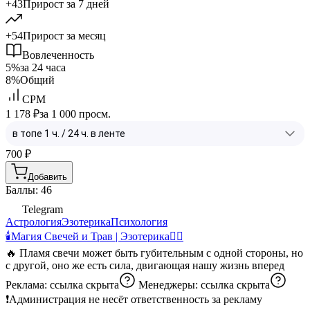
+43
Прирост за 7 дней
+54
Прирост за месяц
Вовлеченность
5%
за 24 часа
8%
Общий
CPM
1 178 ₽
за 1 000 просм.
700
₽
Добавить
Баллы: 46
Telegram
Астрология
Эзотерика
Психология
🕯Магия Свечей и Трав | Эзотерика🧞‍♀️
🔥 Пламя свечи может быть губительным с одной стороны, но
с другой, оно же есть сила, двигающая нашу жизнь вперед
Реклама:
ссылка скрыта
Менеджеры:
ссылка скрыта
❗️Администрация не несёт ответственность за рекламу