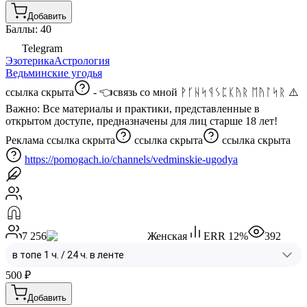
Добавить
Баллы: 40
Telegram
Эзотерика
Астрология
Ведьминские угодья
ссылка скрыта
- 👈связь со мной ᚹᚴᚺᛋᛩᛊᛈᛕᚤᚱ ᛖᚤᛚᛋᚱ ⚠️
Важно: Все материалы и практики, представленные в
открытом доступе, предназначены для лиц старше 18 лет!
Реклама
ссылка скрыта
ссылка скрыта
ссылка скрыта
https://pomogach.io/channels/vedminskie-ugodya
7 256
Женская
ERR
12
%
392
500
₽
Добавить