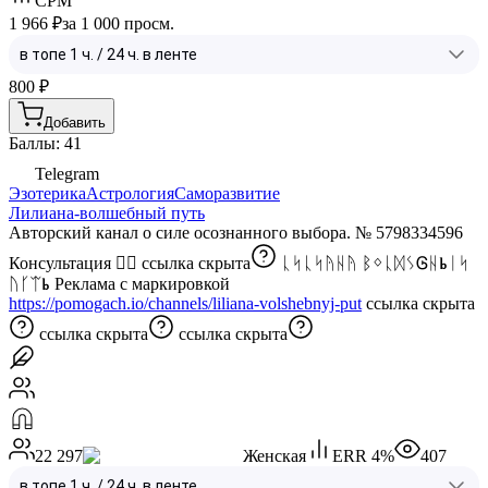
CPM
1 966 ₽
за 1 000 просм.
800
₽
Добавить
Баллы: 41
Telegram
Эзотерика
Астрология
Саморазвитие
Лилиана-волшебный путь
Авторский канал о силе осознанного выбора. № 5798334596
Консультация 👉🏼
ссылка скрыта
ᚳᛋᚳᛋᚤᚺᚤ ᛒᛜᚳᛞᛊᎶᚺⰓᛁᛋ
ᚢᚴᛠⰓ Реклама с маркировкой
https://pomogach.io/channels/liliana-volshebnyj-put
ссылка скрыта
ссылка скрыта
ссылка скрыта
22 297
Женская
ERR
4
%
407