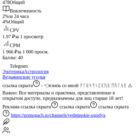
478
Общий
Вовлеченность
2%
за 24 часа
4%
Общий
CPV
1.97 ₽
за 1 просмотр
CPM
1 966 ₽
за 1 000 просм.
Баллы: 40
Telegram
Эзотерика
Астрология
Ведьминские угодья
ссылка скрыта
- 👈связь со мной ᚹᚴᚺᛋᛩᛊᛈᛕᚤᚱ ᛖᚤᛚᛋᚱ ⚠️
Важно: Все материалы и практики, представленные в
открытом доступе, предназначены для лиц старше 18 лет!
Реклама
ссылка скрыта
ссылка скрыта
ссылка скрыта
https://pomogach.io/channels/vedminskie-ugodya