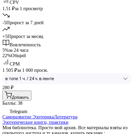
CPV
1.51 ₽
за 1 просмотр
-5
Прирост за 7 дней
+5
Прирост за месяц
Вовлеченность
5%
за 24 часа
22%
Общий
CPM
1 505 ₽
за 1 000 просм.
280
₽
Добавить
Баллы: 38
Telegram
Саморазвитие
Эзотерика
Литература
Эзотерические книги, практики
Моя библиотека. Просто мой архив. Все материалы взяты из
открытого доступа и тг каналов. купить рекламу :