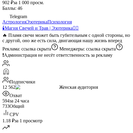
902 ₽
за 1 000 просм.
Баллы: 46
Telegram
Астрология
Эзотерика
Психология
🕯Магия Свечей и Трав | Эзотерика🧞‍♀️
🔥 Пламя свечи может быть губительным с одной стороны, но
с другой, оно же есть сила, двигающая нашу жизнь вперед
Реклама:
ссылка скрыта
Менеджеры:
ссылка скрыта
❗️Администрация не несёт ответственность за рекламу
Подписчики
12 562
Женская аудитория
Охват
594
за 24 часа
733
Общий
CPV
1.18 ₽
за 1 просмотр