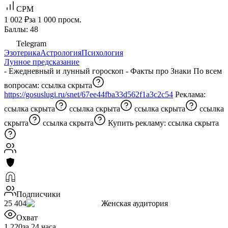
CPM
1 002 ₽
за 1 000 просм.
Баллы: 48
Telegram
Эзотерика
Астрология
Психология
Лунное предсказание
- Ежедневный и лунный гороскоп - Факты про Знаки По всем
вопросам:
ссылка скрыта
https://gosuslugi.ru/snet/67ee44fba33d562f1a3c2c54
Реклама:
ссылка скрыта
ссылка скрыта
ссылка скрыта
ссылка
скрыта
ссылка скрыта
Купить рекламу:
ссылка скрыта
Подписчики
25 404
Женская аудитория
Охват
1 220
за 24 часа