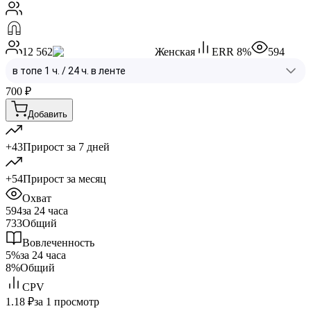
12 562
Женская
ERR
8
%
594
700
₽
Добавить
+43
Прирост за 7 дней
+54
Прирост за месяц
Охват
594
за 24 часа
733
Общий
Вовлеченность
5%
за 24 часа
8%
Общий
CPV
1.18 ₽
за 1 просмотр