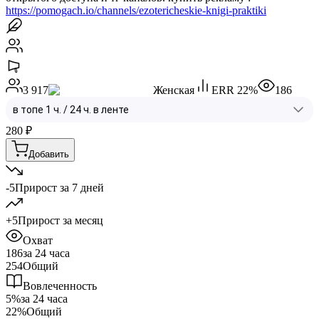
https://pomogach.io/channels/ezotericheskie-knigi-praktiki
3 917
Женская
ERR
22
%
186
280
₽
Добавить
-5
Прирост за 7 дней
+5
Прирост за месяц
Охват
186
за 24 часа
254
Общий
Вовлеченность
5%
за 24 часа
22%
Общий