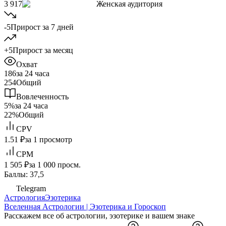
3 917
Женская аудитория
-5
Прирост за 7 дней
+5
Прирост за месяц
Охват
186
за 24 часа
254
Общий
Вовлеченность
5%
за 24 часа
22%
Общий
CPV
1.51 ₽
за 1 просмотр
CPM
1 505 ₽
за 1 000 просм.
Баллы: 37,5
Telegram
Астрология
Эзотерика
Вселенная Астрологии | Эзотерика и Гороскоп
Расскажем все об астрологии, эзотерике и вашем знаке