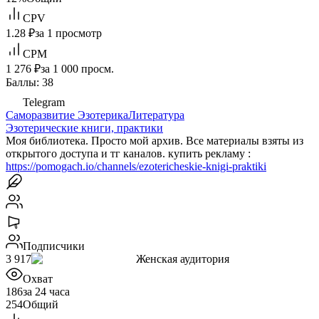
CPV
1.28 ₽
за 1 просмотр
CPM
1 276 ₽
за 1 000 просм.
Баллы: 38
Telegram
Саморазвитие
Эзотерика
Литература
Эзотерические книги, практики
Моя библиотека. Просто мой архив. Все материалы взяты из
открытого доступа и тг каналов. купить рекламу :
https://pomogach.io/channels/ezotericheskie-knigi-praktiki
Подписчики
3 917
Женская аудитория
Охват
186
за 24 часа
254
Общий