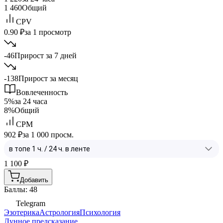
1 460
Общий
CPV
0.90 ₽
за 1 просмотр
-46
Прирост за 7 дней
-138
Прирост за месяц
Вовлеченность
5%
за 24 часа
8%
Общий
CPM
902 ₽
за 1 000 просм.
1 100
₽
Добавить
Баллы: 48
Telegram
Эзотерика
Астрология
Психология
Лунное предсказание