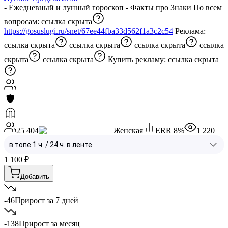
- Ежедневный и лунный гороскоп - Факты про Знаки По всем
вопросам:
ссылка скрыта
https://gosuslugi.ru/snet/67ee44fba33d562f1a3c2c54
Реклама:
ссылка скрыта
ссылка скрыта
ссылка скрыта
ссылка
скрыта
ссылка скрыта
Купить рекламу:
ссылка скрыта
25 404
Женская
ERR
8
%
1 220
1 100
₽
Добавить
-46
Прирост за 7 дней
-138
Прирост за месяц