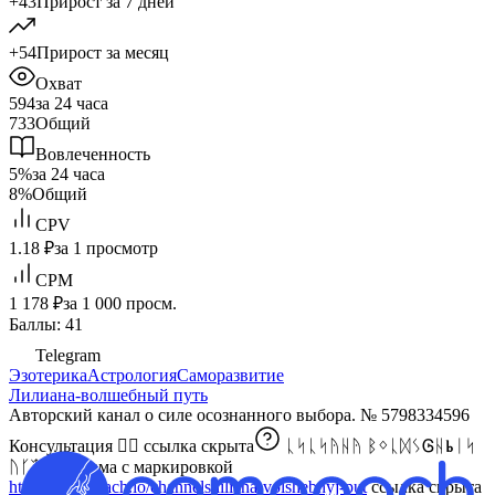
+43
Прирост за 7 дней
+54
Прирост за месяц
Охват
594
за 24 часа
733
Общий
Вовлеченность
5%
за 24 часа
8%
Общий
CPV
1.18 ₽
за 1 просмотр
CPM
1 178 ₽
за 1 000 просм.
Баллы: 41
Telegram
Эзотерика
Астрология
Саморазвитие
Лилиана-волшебный путь
Авторский канал о силе осознанного выбора. № 5798334596
Консультация 👉🏼
ссылка скрыта
ᚳᛋᚳᛋᚤᚺᚤ ᛒᛜᚳᛞᛊᎶᚺⰓᛁᛋ
ᚢᚴᛠⰓ Реклама с маркировкой
https://pomogach.io/channels/liliana-volshebnyj-put
ссылка скрыта