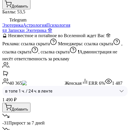
Добавить
Баллы: 53,5
Telegram
Эзотерика
Астрология
Психология
📜 Записки Эзотерика 🪬
🔮 Неизвестное и потайное во Вселенной ждет Вас 🪬
Реклама:
ссылка скрыта
Менеджеры:
ссылка скрыта
,
ссылка скрыта
,
ссылка скрыта
❗️Администрация не
несёт ответственность за рекламу
40 365
Женская
ERR
6
%
1 487
1 490
₽
Добавить
-31
Прирост за 7 дней