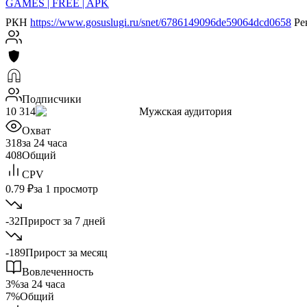
GAMES | FREE | APK
РКН
https://www.gosuslugi.ru/snet/6786149096de59064dcd0658
Ре
Подписчики
10 314
Мужская аудитория
Охват
318
за 24 часа
408
Общий
CPV
0.79 ₽
за 1 просмотр
-32
Прирост за 7 дней
-189
Прирост за месяц
Вовлеченность
3%
за 24 часа
7%
Общий