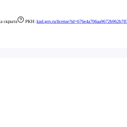
а скрыта
РКН:
knd.gov.ru/license?id=676e4a706aa9672b962b78