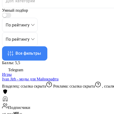
Умный подбор
По рейтингу
По рейтингу
Все фильтры
Баллы: 5,5
Telegram
Игры
Ivan Jirb - моды для Майнкрафта
Владелец:
ссылка скрыта
Реклама:
ссылка скрыта
,
ссылк
Подписчики