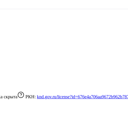
а скрыта
РКН:
knd.gov.ru/license?id=676e4a706aa9672b962b78