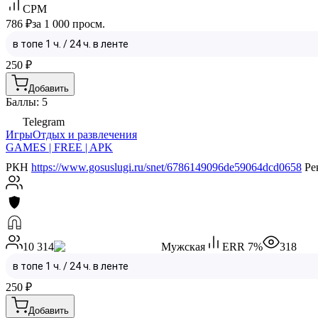
CPM
786 ₽
за 1 000 просм.
250
₽
Добавить
Баллы: 5
Telegram
Игры
Отдых и развлечения
GAMES | FREE | APK
РКН
https://www.gosuslugi.ru/snet/6786149096de59064dcd0658
Ре
10 314
Мужская
ERR
7
%
318
250
₽
Добавить