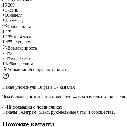
15 269
+17
день
+60
неделя
+232
месяц
Охват поста
1 125
1 125
за 24 часа
1 455
в среднем
Вовлечённость
7,4%
7,4%
за 24 часа
14,7%
в среднем
Упоминания в других каналах
Канал упомянули
18
раз
в
17
каналах
Чем больше упоминаний и каналов — тем заметнее канал в сво
Информация о подписчиках
Каналы Телеграм, Макс, рукодельные чаты и сообщества.
Похожие каналы