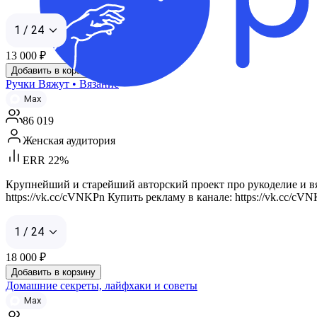
1 / 24
13 000
₽
Добавить в корзину
Ручки Вяжут • Вязание
Max
86 019
Женская аудитория
ERR 22%
Крупнейший и старейший авторский проект про рукоделие и вяз
https://vk.cc/cVNKPn Купить рекламу в канале: https://vk.cc/cVNK
1 / 24
18 000
₽
Добавить в корзину
Домашние секреты, лайфхаки и советы
Max