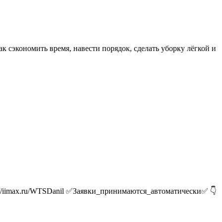
 сэкономить время, навести порядок, сделать уборку лёгкой и
s://iimax.ru/WTSDanil ✅Заявки_принимаются_автоматически✅ 👇