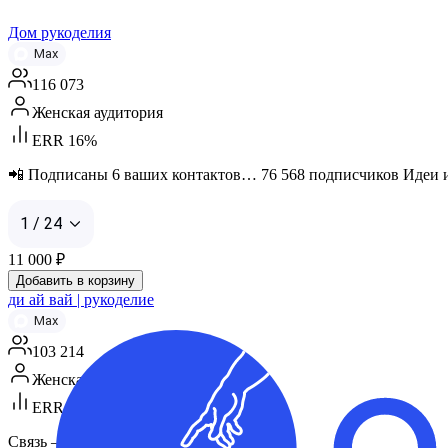
Дом рукоделия
Max
116 073
Женская аудитория
ERR 16%
📲 Подписаны 6 ваших контактов… 76 568 подписчиков Идеи и л
1 / 24
11 000
₽
Добавить в корзину
ди ай вай | рукоделие
Max
103 214
Женская аудитория
ERR 18%
Связь — https://clck.ru/3S8Zi2 (Дятлов)