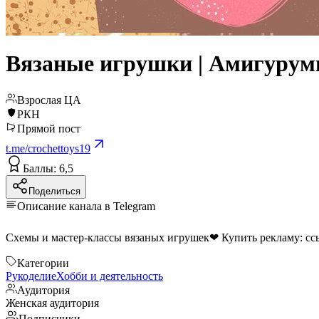
Вязаные игрушки | Амигуруми
Взрослая ЦА
РКН
Прямой пост
t.me/crochettoys19
Баллы: 6,5
Поделиться
Описание канала в Telegram
Схемы и мастер-классы вязаных игрушек❤ Купить рекламу:
сс
Категории
Рукоделие
Хобби и деятельность
Аудитория
Женская аудитория
Подписчики