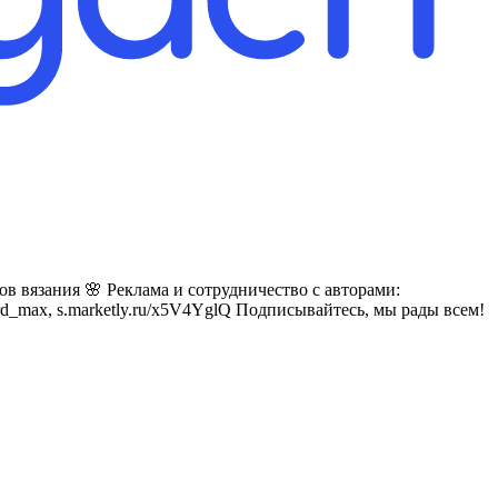
в вязания 🌸 Реклама и сотрудничество с авторами:
t/card_max, s.marketly.ru/x5V4YglQ Подписывайтесь, мы рады всем!