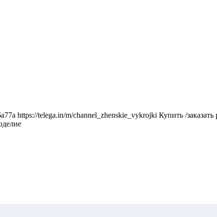
6a77a https://telega.in/m/channel_zhenskie_vykrojki Купить /заказа
коделие