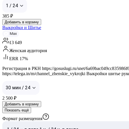
1 / 24
385
₽
Добавить в корзину
Выкройки и Шитье
Max
13 649
Женская аудитория
ERR 17%
Регистрация в РКН https://gosuslugi.ru/snet/6a69bac049cc835986f
https://telega.in/m/channel_zhenskie_vykrojki Выкройки шитье ру
30 мин / 24
2 500
₽
Добавить в корзину
Показать ещё
Формат размещения