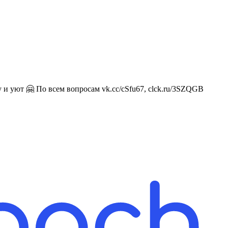
и уют 🤗 По всем вопросам vk.cc/cSfu67, clck.ru/3SZQGB