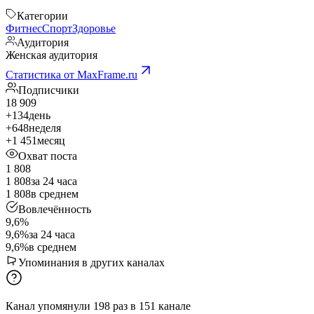
Категории
Фитнес
Спорт
Здоровье
Аудитория
Женская аудитория
Статистика от MaxFrame.ru
Подписчики
18 909
+134
день
+648
неделя
+1 451
месяц
Охват поста
1 808
1 808
за 24 часа
1 808
в среднем
Вовлечённость
9,6%
9,6%
за 24 часа
9,6%
в среднем
Упоминания в других каналах
Канал упомянули
198
раз
в
151
канале