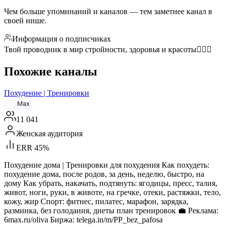
Чем больше упоминаний и каналов — тем заметнее канал в
своей нише.
Информация о подписчиках
Твой проводник в мир стройности, здоровья и красоты🧘🏻‍♀️
Похожие каналы
Похудение | Тренировки
Max
11 041
Женская аудитория
ERR 45%
Похудение дома | Тренировки для похудения Как похудеть:
похудение дома, после родов, за день, неделю, быстро, на
дому Как убрать, накачать, подтянуть: ягодицы, пресс, талия,
живот, ноги, руки, в животе, на гречке, отеки, растяжки, тело,
кожу, жир Спорт: фитнес, пилатес, марафон, зарядка,
разминка, без голодания, диеты план тренировок 💼 Реклама:
6max.ru/oliva Биржа: telega.in/m/PP_bez_pafosa