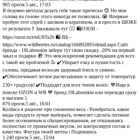
965
просм.
5 авг., 17:03
Я безумно мечтала делать себе такие прически 😍 Но моя
солома на голове этого никогда не позволяла..😭 Впервые
пробую этот спрей с шелком и кератином, и я просто в ШОКЕ
от результата ‼️ Заказывала тут 👇🏼 🛍️ОЗОН -
https://ozon.ru/t/mU8Ta2b 🛍️ ВБ -
https://www.wildberries.ru/catalog/166892895/detail.aspx Сайт
бренда - 19Labonskin забери тут свою скидку -20% на первый
заказ и подарки 🎁 Это моя искренняя рекомендация для всех
с такой же проблемой 🥳 ✔️Убирает елку и пушистость с
головы, придавая волосам здоровый блеск и сияние.
✔️Обеспечивает легкое расчесывание и защиту от температур
230+ градусов! ✔️Подходит для всех типов волос. 💙Ищи в
поиске OZON и WB 💙 бренд 19Labonskin или переходи сразу
в магазин ⤵️
879
просм.
5 авг., 16:01
Колбаса в рационе при снижении веса - Разобраться, какие
виды продукта лучше выбирать, помогает сделать питание
более осознанным и сбалансированным, не отказываясь
полностью от привычных вкусов, но контролируя состав и
качество. Фигура твоей мечты | Подпишись
1 240
просм.
5 авг., 15:04