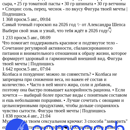
сыра, • 25 гр томатной пасты • 30 гр шпината • 30 гр ветчины
• Специи: соль, перец, чеснок - по вкусу Фигура твоей мечты |
Подпишись
1 368
просм.
5 авг., 09:04
Самый точный гороскоп на 2026 год ✨ от Александра Шепса
Выбери свой знак и узнай, что тебя ждёт в 2026 году👇
1 233
просм.
5 авг., 08:09
Что помогает поддерживать красивое и подтянутое тело -
Сочетание регулярной активности, сбалансированного
питания и внимательного отношения к образу жизни, которое
формирует здоровый и гармоничный внешний вид. Фигура
твоей мечты | Подпишись
1 642
просм.
5 авг., 07:04
Колбаса и похудение: можно ли совместить? • Колбаса не
запрещена при снижении веса, но важен её состав и
количество. • Часто в ней много жира, соли и добавок,
поэтому она быстро повышает калорийность рациона. • Если
хочется — выбирай более простые виды с понятным составом
и ешь небольшими порциями. • Лучше сочетать с овощами и
цельнозерновыми продуктами, чтобы дольше сохранялось
чувство сытости. Фигура твоей мечты | Подпишись
1 838
просм.
4 авг., 21:04
Мужчина на твоем сексуальном крючке: 3 способа "заякорить"
его на близости только с тобой❤️ Поселиться в его голове,