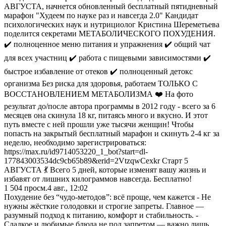
АВГУСТА, начнется обновленный бесплатный пятидневный
марафон "Худеем по науке раз и навсегда 2.0" Кандидат
психологических наук и нутрициолог Кристина Шереметьева
поделится секретами МЕТАБОЛИЧЕСКОГО ПОХУДЕНИЯ.
✔️ полноценное меню питания и упражнения ✔️ общий чат
для всех участниц ✔️ работа с пищевыми зависимостями ✔️
быстрое избавление от отеков ✔️ полноценный детокс
организма Без риска для здоровья, работаем ТОЛЬКО С
ВОССТАНОВЛЕНИЕМ МЕТАБОЛИЗМА ❤️ На фото
результат до/после автора программы в 2012 году - всего за 6
месяцев она скинула 18 кг, питаясь много и вкусно. И этот
путь вместе с ней прошли уже тысячи женщин! Чтобы
попасть на закрытый бесплатный марафон и скинуть 2-4 кг за
неделю, необходимо зарегистрироваться:
https://max.ru/id9714053220_1_bot?start=dl-
177843003534dc9cb65b89&erid=2VtzqwCexkr Старт 5
АВГУСТА 💃 Всего 5 дней, которые изменят вашу жизнь и
избавят от лишних килограммов навсегда. Бесплатно!
1 504
просм.
4 авг., 12:02
Похудение без “чудо-методов”: всё проще, чем кажется - Не
нужны жёсткие голодовки и строгие запреты. Главное —
разумный подход к питанию, комфорт и стабильность. -
Сладкое и любимые блюда не под запретом — важно лишь