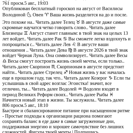
761
просм.
5 авг., 19:03
Опубликован бесплатный гороскоп на август от Василисы
Володиной 🌜 Овен ♈️ Ваша жизнь разделится на до и после.
Это похоже на.. Читать далее Телец ♉️ В августе даже самые
скромные научатся четко говорить слово.. Читать далее
Близнецы ♊️ Август станет главным: в твой знак на целых 13
лет войдет.. Читать далее Рак ♋️ Вы сможете легко вздохнуть и
попрощаться с.. Читать далее Лев ♌️ В августе ваши
отношения .. Читать далее Дева ♍️ В августе 2026 в твой знак
войдет Черная Луна. Она символизирует.. Читать далее Весы
♎️ Весы смогут построить жизнь своей мечты, если только..
Читать далее Скорпион ♏️ Скорпионам в августе предстоит
найти.. Читать далее Стрелец ♐️ Новая жизнь у вас началась
еще в прошлом году, так что.. Читать далее Козерог ♑️ Если ты
услышишь в свой адрес возглас Эгоистка! значит, все
отлично, ты... Читать далее Водолей ♒️ Водолеи входят в
период Великих Реформ своих.. Читать далее Рыбы ♓️
Начнется новый этап в жизни. Ты заслужила.. Читать далее
806
просм.
5 авг., 18:10
Быстрое и сбалансированное питание при насыщенном ритме
- Простые подходы к организации рациона помогают
сохранять баланс в еде даже в самые загруженные дни,
поддерживая энергию и хорошее самочувствие без лишних
сложностей. Фигура твоей мечты | Подпишись