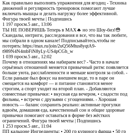
Как правильно выполнять упражнения для ягодиц - Техника
движений и регулярность тренировок помогают лучше
включать мышцы и делать нагрузку более эффективной.
Фигура твоей мечты | Подпишись
1 197
просм.
5 авг., 13:06
ТЫ НЕ ПОВЕРИШЬ Теперь в MAX🔥 но это Шоу-биз!😳
Скандалы, интриги, расследования и все, что вы так любите,
мы собрали в одном канале! Подписывайтесь,чтобы не
потерять: https://max.ru/join/2uQ56Mtus8yqtA9-
t989N4N4mbFiN8yLy-US4pCGh_w
1 039
просм.
5 авг., 12:02
Почему в отношениях мы набираем вес? - Часто в начале
серьёзных отношений меняется привычный ритм: появляется
больше уюта, расслабленности и меньше контроля за собой. -
Если раньше был фокус на внешнем виде, то в паре он
смещается на комфорт — и питание становится менее
строгим, а спорт уходит на второй план. - Добавляются
совместные привычки: • вкусная еда вечером, • сладости под
фильмы, • встречи с друзьями с угощениями. - Хорошая
новость — баланс сохранить реально: активные прогулки
вдвоём, домашняя еда, качественный сон и общие здоровые
привычки помогают оставаться в форме без жёстких
ограничений. Фигура твоей мечты | Подпишись
1 253
просм.
5 авг., 11:04
ПП кальцоне Ингредиенты: • 200 гр куриного фарша • 50 гр