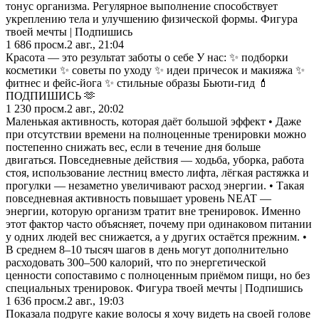
тонус организма. Регулярное выполнение способствует
укреплению тела и улучшению физической формы. Фигура
твоей мечты | Подпишись
1 686
просм.
2 авг., 21:04
Красота — это результат заботы о себе У нас: ✨ подборки
косметики ✨ советы по уходу ✨ идеи причесок и макияжа ✨
фитнес и фейс-йога ✨ стильные образы Бьюти-гид 💄
ПОДПИШИСЬ 🫶
1 230
просм.
2 авг., 20:02
Маленькая активность, которая даёт большой эффект • Даже
при отсутствии времени на полноценные тренировки можно
постепенно снижать вес, если в течение дня больше
двигаться. Повседневные действия — ходьба, уборка, работа
стоя, использование лестниц вместо лифта, лёгкая растяжка и
прогулки — незаметно увеличивают расход энергии. • Такая
повседневная активность повышает уровень NEAT —
энергии, которую организм тратит вне тренировок. Именно
этот фактор часто объясняет, почему при одинаковом питании
у одних людей вес снижается, а у других остаётся прежним. •
В среднем 8–10 тысяч шагов в день могут дополнительно
расходовать 300–500 калорий, что по энергетической
ценности сопоставимо с полноценным приёмом пищи, но без
специальных тренировок. Фигура твоей мечты | Подпишись
1 636
просм.
2 авг., 19:03
Показала подруге какие волосы я хочу видеть на своей голове