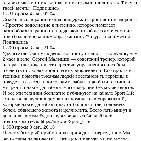
в зависимости от их состава и питательной ценности. Фигура
твоей мечты | Подпишись
1 831
просм.
4 авг., 07:04
Семена льна в рационе для поддержки стройности и здоровья
- Простое дополнение к питанию, которое помогает
разнообразить рацион и поддерживать общее самочувствие
при сбалансированном образе жизни. Фигура твоей мечты |
Подпишись
1 890
просм.
3 авг., 21:04
Уделите пять минут в день стоянию у стены — это лучше, чем
2 часа в зале. Сергей Малышев — советский тренер, который
на практике доказал, что простые упражнения способны
избавить от любых хронических заболеваний. Его простые
техники помогли тысячам людей восстановить гормоны и
похудеть на десятки килограмм, забыть про боли в спине и
мигрени и навсегда избавиться от морщин без косметологов.
И все эти техники бесплатно публикуют на канале Sport Life.
Это каталог лучших домашних комплексов упражнений,
которые навсегда избавят вас от боли в спине, головных
болей, обвисшего живота и целлюлита. Всего пять минут в
день и вы всегда будете чувствовать себя на 20 лет —
подписывайтесь: https://max.ru/Sport_Llfe
1 308
просм.
3 авг., 20:10
Почему быстрый приём пищи приводит к перееданию Мы
часто едим на автомате — быстро, отвлекаясь и не замечая