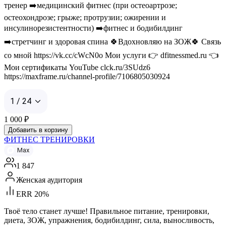
тренер ➡️медицинский фитнес (при остеоартрозе;
остеохондрозе; грыже; протрузии; ожирении и
инсулинорезистентности) ➡️фитнес и бодибилдинг
➡️стретчинг и здоровая спина 🍀Вдохновляю на ЗОЖ🍀 Связь
со мной https://vk.cc/cWcN0o Мои услуги 👉 dfitnessmed.ru 👈️
Мои сертификаты YouTube clck.ru/3SUdz6
https://maxframe.ru/channel-profile/7106805030924
1 / 24
1 000
₽
Добавить в корзину
ФИТНЕС ТРЕНИРОВКИ
Max
1 847
Женская аудитория
ERR 20%
Твоё тело станет лучше! Правильное питание, тренировки,
диета, ЗОЖ, упражнения, бодибилдинг, сила, выносливость,