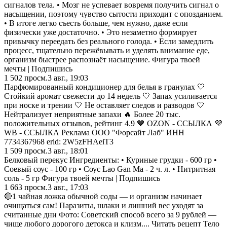
сигналов тела. • Мозг не успевает вовремя получить сигнал о
насыщении, поэтому чувство сытости приходит с опозданием.
• В итоге легко съесть больше, чем нужно, даже если
физически уже достаточно. • Это незаметно формирует
привычку переедать без реального голода. • Если замедлить
процесс, тщательно пережёвывать и уделять внимание еде,
организм быстрее распознаёт насыщение. Фигура твоей
мечты | Подпишись
1 502
просм.
3 авг., 19:03
Парфюмированный кондиционер для белья в гранулах 🤍
Стойкий аромат свежести до 14 недель 🤍 Запах усиливается
при носке и трении 🤍 Не оставляет следов и разводов 🤍
Нейтрализует неприятные запахи 🔥 Более 20 тыс.
положительных отзывов, рейтинг 4.9 💙 OZON - ССЫЛКА 💜
WB - ССЫЛКА Реклама ООО "Форсайт Лаб" ИНН
7734367968 erid: 2W5zFHAeiT3
1 509
просм.
3 авг., 18:01
Белковый перекус Ингредиенты: • Куриные грудки - 600 гр •
Соевый соус - 100 гр • Соус Lao Gan Ma - 2 ч. л. • Нитритная
соль - 5 гр Фигура твоей мечты | Подпишись
1 663
просм.
3 авг., 17:03
🔴1 чайная ложка обычной соды — и организм начинает
очищаться сам! Паразиты, шлаки и лишний вес уходят за
считанные дни Фото: Советский способ всего за 9 рублей —
чище любого дорогого детокса и клизм.... Читать рецепт Тело