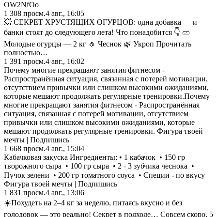
OW2NfOo
1 308
просм.
4 авг., 16:05
💥 СЕКРЕТ ХРУСТЯЩИХ ОГУРЦОВ: одна добавка — и
банки стоят до следующего лета! Что понадобится 👇 🥒
Молодые огурцы — 2 кг 🧄 Чеснок 🌿 Укроп Прочитать
полностью…
1 391
просм.
4 авг., 16:02
Почему многие прекращают занятия фитнесом -
Распространённая ситуация, связанная с потерей мотивации,
отсутствием привычки или слишком высокими ожиданиями,
которые мешают продолжать регулярные тренировки.Почему
многие прекращают занятия фитнесом - Распространённая
ситуация, связанная с потерей мотивации, отсутствием
привычки или слишком высокими ожиданиями, которые
мешают продолжать регулярные тренировки. Фигура твоей
мечты | Подпишись
1 668
просм.
4 авг., 15:04
Кабачковая закуска Ингредиенты: • 1 кабачок • 150 гр
творожного сыра • 100 гр сыра • 2 - 3 зубчика чеснока •
Пучок зелени • 200 гр томатного соуса • Специи - по вкусу ⠀
Фигура твоей мечты | Подпишись
1 831
просм.
4 авг., 13:06
☀️Похудеть на 2–4 кг за неделю, питаясь вкусно и без
голодовок — это реально! Секрет в подходе… Cовсем скоро, 5