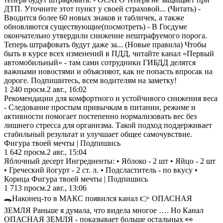
ДТП. Уточните этот пункт у своей страховой... (Читать) -
Вводится более 60 новых знаков и табличек, а также
обновляются существующие(посмотреть) - В Госдуме
окончательно утвердили снижение нештрафуемого порога.
Теперь штрафовать будут даже за... (Новые правила) Чтобы
быть в курсе всех изменений в ПДД, читайте канал «Первый
автомобильный» - там сами сотрудники ГИБДД делятся
важными новостями и объясняют, как не попасть впросак на
дороге. Подпишитесь, всем водителям на заметку!
1 240
просм.
2 авг., 16:02
Рекомендации для комфортного и устойчивого снижения веса
- Следование простым привычкам в питании, режиме и
активности помогает постепенно нормализовать вес без
лишнего стресса для организма. Такой подход поддерживает
стабильный результат и улучшает общее самочувствие.
Фигура твоей мечты | Подпишись
1 642
просм.
2 авг., 15:04
Яблочный десерт Ингредиенты: • Яблоко - 2 шт • Яйцо - 2 шт
• Греческий йогурт - 2 ст. л. • Подсластитель - по вкусу •
Корица Фигура твоей мечты | Подпишись
1 713
просм.
2 авг., 13:06
🐊Наконец-то в МАКС появился канал 👉 ОПАСНАЯ
ЗЕМЛЯ Раньше я думала, что видела многое …. Но Канал
ОПАСНАЯ ЗЕМЛЯ - показывает больше остальных 👀