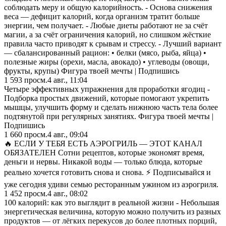
соблюдать меру и общую калорийность. - Основа снижения
веса — дефицит калорий, когда организм тратит больше
энергии, чем получает. - Любые диеты работают не за счёт
магии, а за счёт ограничения калорий, но слишком жёсткие
правила часто приводят к срывам и стрессу. - Лучший вариант
— сбалансированный рацион: • белки (мясо, рыба, яйца) •
полезные жиры (орехи, масла, авокадо) • углеводы (овощи,
фрукты, крупы) Фигура твоей мечты | Подпишись
1 593
просм.
4 авг., 11:04
Четыре эффективных упражнения для проработки ягодиц -
Подборка простых движений, которые помогают укрепить
мышцы, улучшить форму и сделать нижнюю часть тела более
подтянутой при регулярных занятиях. Фигура твоей мечты |
Подпишись
1 660
просм.
4 авг., 09:04
🔥 ЕСЛИ У ТЕБЯ ЕСТЬ АЭРОГРИЛЬ — ЭТОТ КАНАЛ
ОБЯЗАТЕЛЕН Сотни рецептов, которые экономят время,
деньги и нервы. Никакой воды — только блюда, которые
реально хочется готовить снова и снова. ⚡ Подписывайся и
уже сегодня удиви семью ресторанным ужином из аэрогриля.
1 452
просм.
4 авг., 08:02
100 калорий: как это выглядит в реальной жизни - Небольшая
энергетическая величина, которую можно получить из разных
продуктов — от лёгких перекусов до более плотных порций,