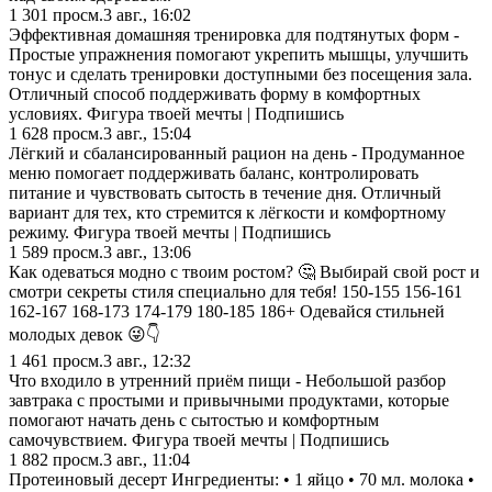
1 301
просм.
3 авг., 16:02
Эффективная домашняя тренировка для подтянутых форм -
Простые упражнения помогают укрепить мышцы, улучшить
тонус и сделать тренировки доступными без посещения зала.
Отличный способ поддерживать форму в комфортных
условиях. Фигура твоей мечты | Подпишись
1 628
просм.
3 авг., 15:04
Лёгкий и сбалансированный рацион на день - Продуманное
меню помогает поддерживать баланс, контролировать
питание и чувствовать сытость в течение дня. Отличный
вариант для тех, кто стремится к лёгкости и комфортному
режиму. Фигура твоей мечты | Подпишись
1 589
просм.
3 авг., 13:06
Как одеваться модно с твоим ростом? 🤔 Выбирай свой рост и
смотри секреты стиля специально для тебя! 150-155 156-161
162-167 168-173 174-179 180-185 186+ Одевайся стильней
молодых девок 😜👇
1 461
просм.
3 авг., 12:32
Что входило в утренний приём пищи - Небольшой разбор
завтрака с простыми и привычными продуктами, которые
помогают начать день с сытостью и комфортным
самочувствием. Фигура твоей мечты | Подпишись
1 882
просм.
3 авг., 11:04
Протеиновый десерт Ингредиенты: • 1 яйцо • 70 мл. молока •