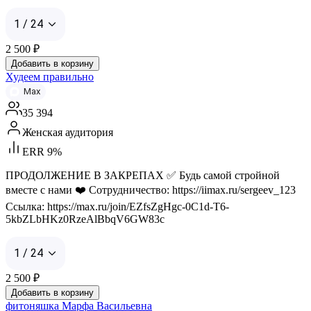
1 / 24
2 500
₽
Добавить в корзину
Худеем правильно
Max
35 394
Женская аудитория
ERR 9%
ПРОДОЛЖЕНИЕ В ЗАКРЕПАХ ✅ Будь самой стройной
вместе с нами ❤️ Сотрудничество: https://iimax.ru/sergeev_123
Ссылка: https://max.ru/join/EZfsZgHgc-0C1d-T6-
5kbZLbHKz0RzeAlBbqV6GW83c
1 / 24
2 500
₽
Добавить в корзину
фитоняшка Марфа Васильевна