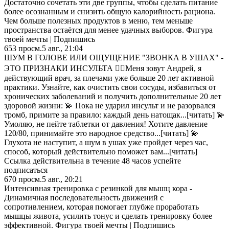
Достаточно сочетать эти две группы, чтобы сделать питание
более осознанным и снизить общую калорийность рациона.
Чем больше полезных продуктов в меню, тем меньше
пространства остаётся для менее удачных выборов. Фигура
твоей мечты | Подпишись
653
просм.
5 авг., 21:04
ШУМ В ГОЛОВЕ ИЛИ ОЩУЩЕНИЕ "ЗВОНКА В УШАХ" -
ЭТО ПРИЗНАКИ ИНСУЛЬТА 👨‍⚕Меня зовут Андрей, я
действующий врач, за плечами уже больше 20 лет активной
практики. Узнайте, как очистить свои сосуды, избавиться от
хронических заболеваний и получить дополнительные 20 лет
здоровой жизни: 💫 Пока не ударил инсульт и не разорвался
тромб, примите за правило: каждый день натощак...[читать] 💫
Умоляю, не пейте таблетки от давления! Хотите давление
120/80, принимайте это народное средство...[читать] 💫
Глухота не наступит, а шум в ушах уже пройдет через час,
способ, который действительно поможет вам...[читать]
Ссылка действительна в течение 48 часов успейте
подписаться
670
просм.
5 авг., 20:21
Интенсивная тренировка с резинкой для мышц кора -
Динамичная последовательность движений с
сопротивлением, которая помогает глубже проработать
мышцы живота, усилить тонус и сделать тренировку более
эффективной. Фигура твоей мечты | Подпишись