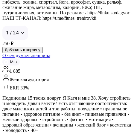
гибкость, осанка, спортзал, йога, кроссфит, сушка, рельеф,
сжигание жира, метаболизм, калории, БЖУ, ПП,
нутрициология, витамины. По рекламе - https://linku.su/dagvor
НАШ ТГ-КАНАЛ: https://t.me/fitnes_trenirovkii
1 / 24
250
₽
Добавить в корзину
О чем думает женщина
Max
1 885
Женская аудитория
ERR 33%
Подписаны 15 твоих подруг. Я Катя и мне 38. Хочу стройнеть
и молодеть. Давай вместе? Есть отягчающие обстоятельства:
двое маленьких детей и три работы. похудение • правильное
питание • здоровое питание • без диет • пищевые привычки •
женское здоровье • стройность • фитнес • мотивация •
здоровый образ жизни • женщины • женский блог • косметика
• молодость • 40+