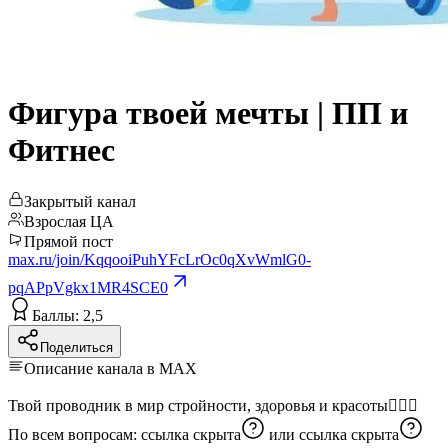
Фигура твоей мечты | ПП и
Фитнес
Закрытый канал
Взрослая ЦА
Прямой пост
max.ru/join/KqqooiPuhYFcLrOc0qXvWmlG0-
pqAPpVgkx1MR4SCE0
Баллы: 2,5
Поделиться
Описание канала в MAX
Твой проводник в мир стройности, здоровья и красоты🧘🏻‍♀️
По всем вопросам:
ссылка скрыта
или
ссылка скрыта