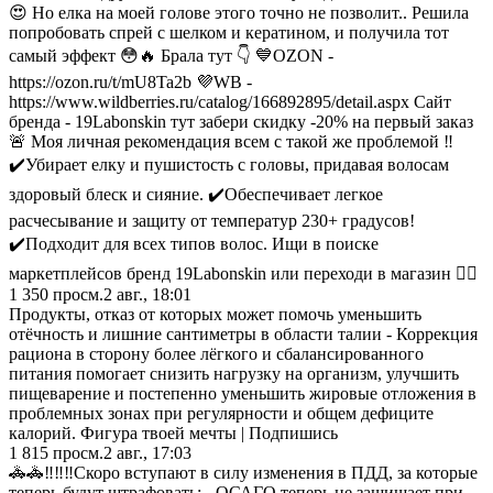
😍 Но елка на моей голове этого точно не позволит.. Решила
попробовать спрей с шелком и кератином, и получила тот
самый эффект 😳🔥 Брала тут 👇 💙OZON -
https://ozon.ru/t/mU8Ta2b 💜WB -
https://www.wildberries.ru/catalog/166892895/detail.aspx Сайт
бренда - 19Labonskin тут забери скидку -20% на первый заказ
🚨 Моя личная рекомендация всем с такой же проблемой ‼️
✔️Убирает елку и пушистость с головы, придавая волосам
здоровый блеск и сияние. ✔️Обеспечивает легкое
расчесывание и защиту от температур 230+ градусов!
✔️Подходит для всех типов волос. Ищи в поиске
маркетплейсов бренд 19Labonskin или переходи в магазин 👇🏽
1 350
просм.
2 авг., 18:01
Продукты, отказ от которых может помочь уменьшить
отёчность и лишние сантиметры в области талии - Коррекция
рациона в сторону более лёгкого и сбалансированного
питания помогает снизить нагрузку на организм, улучшить
пищеварение и постепенно уменьшить жировые отложения в
проблемных зонах при регулярности и общем дефиците
калорий. Фигура твоей мечты | Подпишись
1 815
просм.
2 авг., 17:03
🚓🚓‼️‼️‼️Скоро вступают в силу изменения в ПДД, за которые
теперь будут штрафовать: - ОСАГО теперь не защищает при