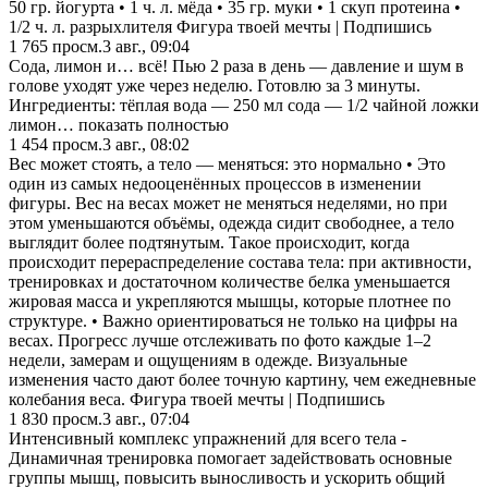
50 гр. йогурта • 1 ч. л. мёда • 35 гр. муки • 1 скуп протеина •
1/2 ч. л. разрыхлителя Фигура твоей мечты | Подпишись
1 765
просм.
3 авг., 09:04
Сода, лимон и… всё! Пью 2 раза в день — давление и шум в
голове уходят уже через неделю. Готовлю за 3 минуты.
Ингредиенты: тёплая вода — 250 мл сода — 1/2 чайной ложки
лимон… показать полностью
1 454
просм.
3 авг., 08:02
Вес может стоять, а тело — меняться: это нормально • Это
один из самых недооценённых процессов в изменении
фигуры. Вес на весах может не меняться неделями, но при
этом уменьшаются объёмы, одежда сидит свободнее, а тело
выглядит более подтянутым. Такое происходит, когда
происходит перераспределение состава тела: при активности,
тренировках и достаточном количестве белка уменьшается
жировая масса и укрепляются мышцы, которые плотнее по
структуре. • Важно ориентироваться не только на цифры на
весах. Прогресс лучше отслеживать по фото каждые 1–2
недели, замерам и ощущениям в одежде. Визуальные
изменения часто дают более точную картину, чем ежедневные
колебания веса. Фигура твоей мечты | Подпишись
1 830
просм.
3 авг., 07:04
Интенсивный комплекс упражнений для всего тела -
Динамичная тренировка помогает задействовать основные
группы мышц, повысить выносливость и ускорить общий