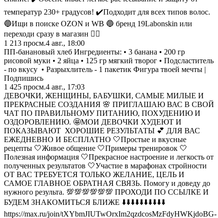
температур 230+ градусов! ✔️Подходит для всех типов волос.
🔵Ищи в поиске OZON и WB 🔵 бренд 19Labonskin или
переходи сразу в магазин 👇🏽
1 213
просм.
4 авг., 18:00
ПП-банановый хлеб Ингредиенты: • 3 банана • 200 гр
рисовой муки • 2 яйца • 125 гр мягкий творог • Подсластитель
- по вкусу • Разрыхлитель - 1 пакетик Фигура твоей мечты |
Подпишись
1 425
просм.
4 авг., 17:03
ДЕВОЧКИ, ЖЕНЩИНЫ, БАБУШКИ, САМЫЕ МИЛЫЕ И
ПРЕКРАСНЫЕ СОЗДАНИЯ 🌸 ПРИГЛАШАЮ ВАС В СВОЙ
ЧАТ ПО ПРАВИЛЬНОМУ ПИТАНИЮ, ПОХУДЕНИЮ И
ОЗДОРОВЛЕНИЮ. 🤩МОИ ДЕВОЧКИ ХУДЕЮТ И
ПОКАЗЫВАЮТ ХОРОШИЕ РЕЗУЛЬТАТЫ 💕 ДЛЯ ВАС
ЕЖЕДНЕВНО И БЕСПЛАТНО 🤍Простые и вкусные
рецепты 🤍Живое общение 🤍Примеры тренировок 🤍
Полезная информация 🤍Прекрасное настроение и легкость от
полученных результатов 🤍Участие в марафонах стройности
ОТ ВАС ТРЕБУЕТСЯ ТОЛЬКО ЖЕЛАНИЕ, ЦЕЛЬ И
САМОЕ ГЛАВНОЕ ОБРАТНАЯ СВЯЗЬ. Помогу и доведу до
нужного результа. 💯💯💯💯💯💯 ПРОХОДИ ПО ССЫЛКЕ И
БУДЕМ ЗНАКОМИТЬСЯ БЛИЖЕ ⬇️⬇️⬇️⬇️⬇️⬇️⬇️⬇️⬇️⬇️
https://max.ru/join/tXYbmJIUTwOrxIm2qzdcosMzFdyHWKjdoBG-