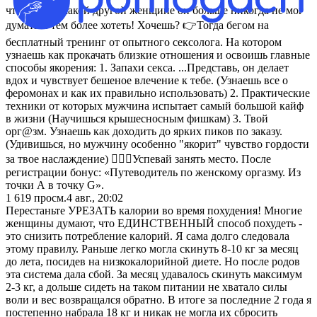
чтобы ни о какой другой женщине он больше никогда не мог
думать и тем более хотеть! Хочешь? 👉Тогда бегом на
бесплатный тренинг от опытного сексолога. На котором
узнаешь как прокачать близкие отношения и освоишь главные
способы якорения: 1. Запахи секса. ...Представь, он делает
вдох и чувствует бешеное влечение к тебе. (Узнаешь все о
феромонах и как их правильно использовать) 2. Практические
техники от которых мужчина испытает самый большой кайф
в жизни (Научишься крышесносным фишкам) 3. Твой
орг@зм. Узнаешь как доходить до ярких пиков по заказу.
(Удивишься, но мужчину особенно "якорит" чувство гордости
за твое наслаждение) 👩‍❤️‍👨Успевай занять место. После
регистрации бонус: «Путеводитель по женскому оргазму. Из
точки А в точку G».
1 619
просм.
4 авг., 20:02
Перестаньте УРЕЗАТЬ калории во время похудения! Многие
женщины думают, что ЕДИНСТВЕННЫЙ способ похудеть -
это снизить потребление калорий. Я сама долго следовала
этому правилу. Раньше легко могла скинуть 8-10 кг за месяц
до лета, посидев на низкокалорийной диете. Но после родов
эта система дала сбой. За месяц удавалось скинуть максимум
2-3 кг, а дольше сидеть на таком питании не хватало силы
воли и вес возвращался обратно. В итоге за последние 2 года я
постепенно набрала 18 кг и никак не могла их сбросить