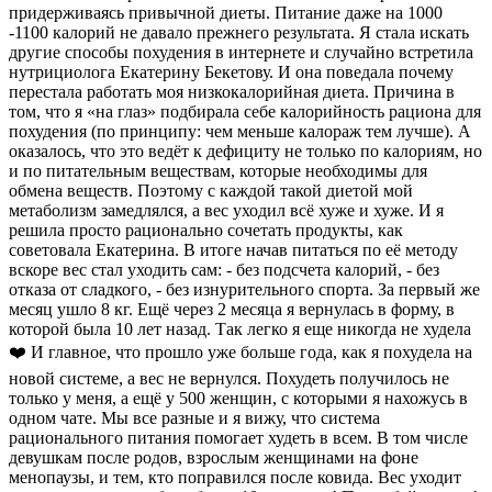
придерживаясь привычной диеты. Питание даже на 1000
-1100 калорий не давало прежнего результата. Я стала искать
другие способы похудения в интернете и случайно встретила
нутрициолога Екатерину Бекетову. И она поведала почему
перестала работать моя низкокалорийная диета. Причина в
том, что я «на глаз» подбирала себе калорийность рациона для
похудения (по принципу: чем меньше калораж тем лучше). А
оказалось, что это ведёт к дефициту не только по калориям, но
и по питательным веществам, которые необходимы для
обмена веществ. Поэтому с каждой такой диетой мой
метаболизм замедлялся, а вес уходил всё хуже и хуже. И я
решила просто рационально сочетать продукты, как
советовала Екатерина. В итоге начав питаться по её методу
вскоре вес стал уходить сам: - без подсчета калорий, - без
отказа от сладкого, - без изнурительного спорта. За первый же
месяц ушло 8 кг. Ещё через 2 месяца я вернулась в форму, в
которой была 10 лет назад. Так легко я еще никогда не худела
❤️ И главное, что прошло уже больше года, как я похудела на
новой системе, а вес не вернулся. Похудеть получилось не
только у меня, а ещё у 500 женщин, с которыми я нахожусь в
одном чате. Мы все разные и я вижу, что система
рационального питания помогает худеть в всем. В том числе
девушкам после родов, взрослым женщинами на фоне
менопаузы, и тем, кто поправился после ковида. Вес уходит