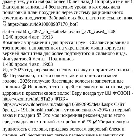
даже у тех, у кто набрал более 10 лет назад! Попробуйте и вы!
Екатерина записала 4 бесплатных урока, в которых дала
пошаговый план похудения через систему рационального
сочетания продуктов. Забирайте их бесплатно по ссылке ниже
👇 https://max.ru/id910808987170_bot?
start=maxlI45_2097_ab_ekatbeketovamd_270_case4_1i48
1 240
просм.
4 авг., 19:13
Комплекс упражнений для пресса и рук - Сбалансированная
тренировка, направленная на укрепление мышц корпуса и
верхней части тела для более подтянутого и сильного вида.
Фигура твоей мечты | Подпишись
1 480
просм.
4 авг., 19:03
Идет 2025 год, переживаю вечную сечку и пористые волосы..
😭 Переживаю, что эта солома так и останется на моей
голове.. 2026: получаю блестящие волосы и запечатанные
кончики 😍 Использую этот спрей с шелком и кератином, для
здоровья и красоты своих волос! Беру всегда тут 👇🏼 💙ОЗОН -
https://ozon.ru/t/mU8Ta2b 💜ВБ -
https://www.wildberries.ru/catalog/166892895/detail.aspx Сайт
бренда - 19Labonskin забери тут свою скидку -20% на первый
заказ и подарки 🎁 Это моя искренняя рекомендация этого
средства для всех с такой же проблемой 🚨 ✔️Убирает елку и
пушистость с головы, придавая волосам здоровый блеск и
сияние. ✔️Обеспечивает легкое расчесывание и защиту от