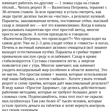
начинает работать по-другому — 1 ложка соды на стакан
тёплой... Читать рецепт Я — Валентина Петровна, терапевт с
38-летним стажем. За всю практику я устала смотреть, как
люди тратят десятки тысяч на «чистки», а результат нулевой.
Паразиты, зашлакованная печень, постоянные отёки, высокий
сахар и лишний вес — всё это взаимосвязано. Когда я начала
рассказывать пациентам про этот простой метод, многие
просто не верили. А потом приходили и говорили:
«Валентина Петровна, что происходит?!» Что происходит на
самом деле: Уже на 2–3 день уходят отёки и «тяжесть» в ногах.
Печень и желчный начинают активно очищаться (всё лишнее
выходит естественным путём). Паразиты и грибки теряют
привычную кислую среду и ослабевают. Сахар в крови
стабилизируется. Суставы становятся легче, а энергия
появляется уже с утра. Многие замечают, как начинает
уходить висцеральный жир (особенно в области живота). Это
не магия. Это простая химия + знания, которые использовали
ещё наши бабушки, а потом «забыли». Хотите узнать точный
рецепт и схему приёма, которая даёт максимальный результат?
Я веду канал «Простое Здоровье», где делюсь действительно
рабочими методами, которые не требуют больших денег и
сложных схем. Подписывайтесь, пока этот пост не скрыли:
max.ru/zdorovaya Там уже более 47 тысяч человек, которые
устали тратить деньги на таблетки и хотят вернуть контроль
над своим здоровьем.