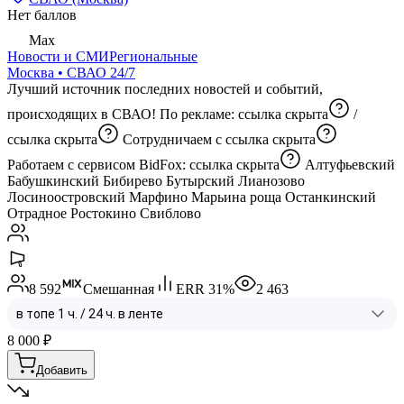
Нет баллов
Max
Новости и СМИ
Региональные
Москва • СВАО 24/7
Лучший источник последних новостей и событий,
происходящих в СВАО! По рекламе:
ссылка скрыта
/
ссылка скрыта
Сотрудничаем с
ссылка скрыта
Работаем с сервисом BidFox:
ссылка скрыта
Алтуфьевский
Бабушкинский Бибирево Бутырский Лианозово
Лосиноостровский Марфино Марьина роща Останкинский
Отрадное Ростокино Свиблово
8 592
Смешанная
ERR
31
%
2 463
8 000
₽
Добавить