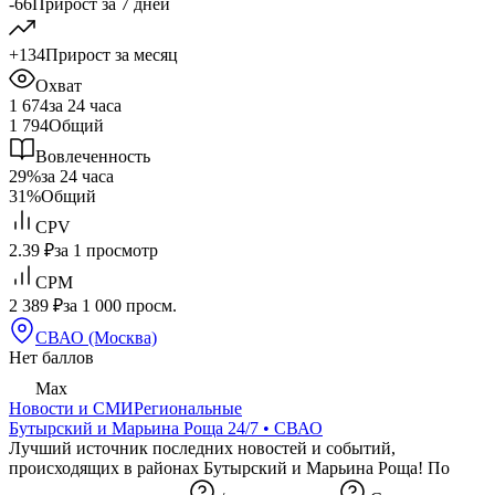
-66
Прирост за 7 дней
+134
Прирост за месяц
Охват
1 674
за 24 часа
1 794
Общий
Вовлеченность
29%
за 24 часа
31%
Общий
CPV
2.39 ₽
за 1 просмотр
CPM
2 389 ₽
за 1 000 просм.
СВАО (Москва)
Нет баллов
Max
Новости и СМИ
Региональные
Бутырский и Марьина Роща 24/7 • СВАО
Лучший источник последних новостей и событий,
происходящих в районах Бутырский и Марьина Роща! По