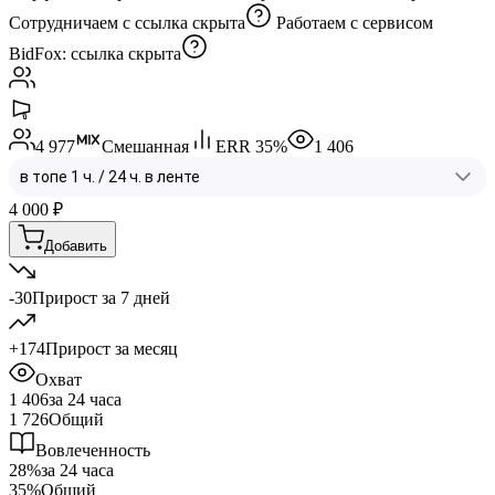
Сотрудничаем с
ссылка скрыта
Работаем с сервисом
BidFox:
ссылка скрыта
4 977
Смешанная
ERR
35
%
1 406
4 000
₽
Добавить
-30
Прирост за 7 дней
+174
Прирост за месяц
Охват
1 406
за 24 часа
1 726
Общий
Вовлеченность
28%
за 24 часа
35%
Общий