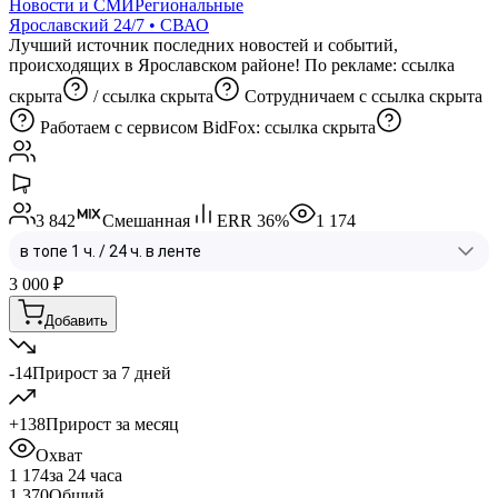
Новости и СМИ
Региональные
Ярославский 24/7 • СВАО
Лучший источник последних новостей и событий,
происходящих в Ярославском районе! По рекламе:
ссылка
скрыта
/
ссылка скрыта
Сотрудничаем с
ссылка скрыта
Работаем с сервисом BidFox:
ссылка скрыта
3 842
Смешанная
ERR
36
%
1 174
3 000
₽
Добавить
-14
Прирост за 7 дней
+138
Прирост за месяц
Охват
1 174
за 24 часа
1 370
Общий