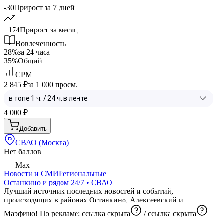
-30
Прирост за 7 дней
+174
Прирост за месяц
Вовлеченность
28%
за 24 часа
35%
Общий
CPM
2 845 ₽
за 1 000 просм.
4 000
₽
Добавить
СВАО (Москва)
Нет баллов
Max
Новости и СМИ
Региональные
Останкино и рядом 24/7 • СВАО
Лучший источник последних новостей и событий,
происходящих в районах Останкино, Алексеевский и
Марфино! По рекламе:
ссылка скрыта
/
ссылка скрыта