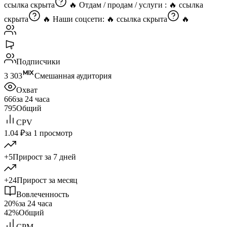
ссылка скрыта
🔥 Отдам / продам / услуги : 🔥
ссылка
скрыта
🔥 Наши соцсети: 🔥
ссылка скрыта
🔥
Подписчики
3 303
Смешанная аудитория
Охват
666
за 24 часа
795
Общий
CPV
1.04 ₽
за 1 просмотр
+5
Прирост за 7 дней
+24
Прирост за месяц
Вовлеченность
20%
за 24 часа
42%
Общий
CPM