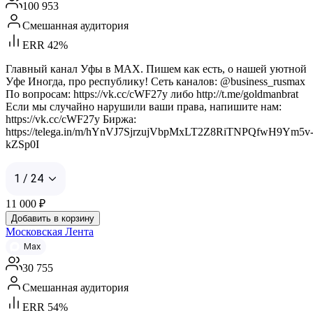
100 953
Смешанная аудитория
ERR 42%
Главный канал Уфы в MAX. Пишем как есть, о нашей уютной
Уфе Иногда, про республику! Сеть каналов: @business_rusmax
По вопросам: https://vk.cc/cWF27y либо http://t.me/goldmanbrat
Если мы случайно нарушили ваши права, напишите нам:
https://vk.cc/cWF27y Биржа:
https://telega.in/m/hYnVJ7SjrzujVbpMxLT2Z8RiTNPQfwH9Ym5v
kZSp0I
1 / 24
11 000
₽
Добавить в корзину
Московская Лента
Max
30 755
Смешанная аудитория
ERR 54%