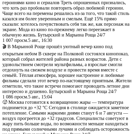
героинями кино и сериалов Треть опрошенных признались,
что хоть раз пробовали повторить образ любимой героини.
Чаще всего на перемены решались из-за того, что такой стиль
казался им более уверенным и смелым. Ещё 15% прямо
сказали: хотелось почувствовать себя так же, как персонаж на
экране. Мода из кино по-прежнему легко переезжает в
обычную жизнь. Бутырский и Марьина Роща 24/7
1 007
просм.
5 авг., 16:30
🎬 В Марьиной Роще прошёл уютный вечер кино под
открытым небом В сквере на Полковой состоялся кинопоказ,
который собрал жителей района разных возрастов. Дети с
удовольствием смотрели мультфильмы, а взрослые смогли
отдохнуть на свежем воздухе и провести время вместе с
семьёй. Тёплая атмосфера, хорошее настроение и любимые
фильмы сделали этот вечер по-настоящему приятным. Жители
отметили, что такие встречи помогают проводить летние дни
интересно и душевно. Бутырский и Марьина Роща 24/7
1 086
просм.
5 авг., 15:04
🥵 Москва готовится к возвращению жары — температура
поднимется до +32 °C Сегодня в столице ожидается заметное
потепление. Самыми жаркими днями станут 6 и 7 августа —
воздух прогреется до +32 градусов. Специалисты советуют в
жару пить больше воды, по возможности меньше находиться
под прямыми солнечными лучами и соблюдать осторожность