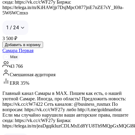
сюда: https://vk.cc/cWF27y Биржа:
https://telega.in/m/KiHAWjjr7DsjMpcO877jnE7nZE7sY_I69a-
5W6WCmxo
1 / 24
3 500
₽
Добавить в корзину
Самара Первая
Max
43 766
Смешанная аудитория
ERR 35%
Главный канал Самары в MAX. Пишем как есть, о нашей
уютной Самаре. Иногда, про область! Предложить новость:
https://vk.cc/cW7422 Сеть каналов: @business_rusmax По
вопросам: https://vk.cc/cWF27y либо http://t.me/goldmanbrat
Если мы случайно нарушили ваши авторские права, пишите
сюда: https://vk.cc/cWF27y Биржа:
https://telega.in/m/jeaDgqikIuzCDLMxEd8YU8Th9MQpGxMQGl