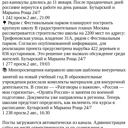
раз каникулы длились до 11 января. После праздничных дней
россияне вернутся к работе на день раньше. Бутырский и
Марьина Роща 24/7
1 242
просм.
2 авг., 21:09
🌳 Рядом с Фестивальным парком планируют построить
крупную школу В градостроительных планах Москвы
рассматривается строительство школы на 2200 мест по адресу:
Трифоновская улица, владение 31А, рядом с Фестивальным
парком. Согласно опубликованной информации, для
реализации проекта предусмотрена вырубка 422 деревьев и
836 кустарников. Это решение уже вызвало обсуждение среди
жителей. Бутырский и Марьина Роща 24/7
1 277
просм.
2 авг., 19:03
📚 Минпросвещения направило школам шаблоны внеурочных
занятий на новый учебный год В образовательные
учреждения разослали комплекты материалов для внеурочной
деятельности. В списке — «Разговоры о важном», «Россия —
мои горизонты», «Орлята России» и занятия по военной
подготовке. Документы уже направлены в регионы. Теперь
школам предстоит определить, как включить эти курсы в
расписание. Бутырский и Марьина Роща 24/7
1 238
просм.
2 авг., 16:30
Посты загружаются автоматически из канала. Администрация
сайта не несёт ответственности за их содержание и