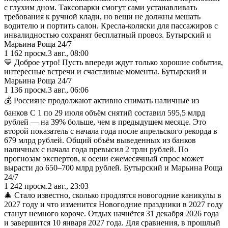
с глухим дном. Таксопарки смогут сами устанавливать
требования к ручной клади, но вещи не должны мешать
водителю и портить салон. Кресла-коляски для пассажиров с
инвалидностью сохранят бесплатный провоз. Бутырский и
Марьина Роща 24/7
1 162
просм.
3 авг., 08:00
💛 Доброе утро! Пусть впереди ждут только хорошие события,
интересные встречи и счастливые моменты. Бутырский и
Марьина Роща 24/7
1 136
просм.
3 авг., 06:06
💰 Россияне продолжают активно снимать наличные из
банков С 1 по 29 июля объём снятий составил 595,5 млрд
рублей — на 39% больше, чем в предыдущем месяце. Это
второй показатель с начала года после апрельского рекорда в
679 млрд рублей. Общий объём выведенных из банков
наличных с начала года превысил 2 трлн рублей. По
прогнозам экспертов, к осени ежемесячный спрос может
вырасти до 650–700 млрд рублей. Бутырский и Марьина Роща
24/7
1 242
просм.
2 авг., 23:03
🎄 Стало известно, сколько продлятся новогодние каникулы в
2027 году и что изменится Новогодние праздники в 2027 году
станут немного короче. Отдых начнётся 31 декабря 2026 года
и завершится 10 января 2027 года. Для сравнения, в прошлый