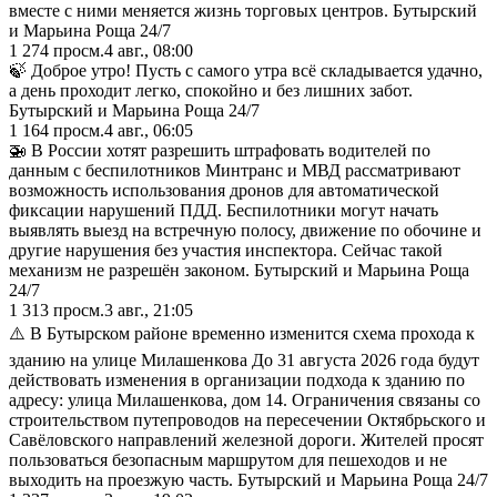
вместе с ними меняется жизнь торговых центров. Бутырский
и Марьина Роща 24/7
1 274
просм.
4 авг., 08:00
🍃 Доброе утро! Пусть с самого утра всё складывается удачно,
а день проходит легко, спокойно и без лишних забот.
Бутырский и Марьина Роща 24/7
1 164
просм.
4 авг., 06:05
🚁 В России хотят разрешить штрафовать водителей по
данным с беспилотников Минтранс и МВД рассматривают
возможность использования дронов для автоматической
фиксации нарушений ПДД. Беспилотники могут начать
выявлять выезд на встречную полосу, движение по обочине и
другие нарушения без участия инспектора. Сейчас такой
механизм не разрешён законом. Бутырский и Марьина Роща
24/7
1 313
просм.
3 авг., 21:05
⚠️ В Бутырском районе временно изменится схема прохода к
зданию на улице Милашенкова До 31 августа 2026 года будут
действовать изменения в организации подхода к зданию по
адресу: улица Милашенкова, дом 14. Ограничения связаны со
строительством путепроводов на пересечении Октябрьского и
Савёловского направлений железной дороги. Жителей просят
пользоваться безопасным маршрутом для пешеходов и не
выходить на проезжую часть. Бутырский и Марьина Роща 24/7