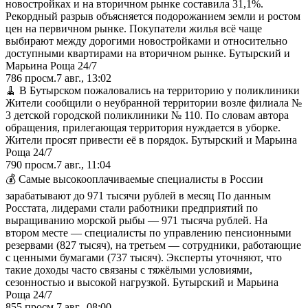
новостройках и на вторичном рынке составила 31,1%.
Рекордный разрыв объясняется подорожанием земли и ростом
цен на первичном рынке. Покупатели жилья всё чаще
выбирают между дорогими новостройками и относительно
доступными квартирами на вторичном рынке. Бутырский и
Марьина Роща 24/7
786
просм.
7 авг., 13:02
🧹 В Бутырском пожаловались на территорию у поликлиники
Жители сообщили о неубранной территории возле филиала №
3 детской городской поликлиники № 110. По словам автора
обращения, прилегающая территория нуждается в уборке.
Жители просят привести её в порядок. Бутырский и Марьина
Роща 24/7
790
просм.
7 авг., 11:04
💰 Самые высокооплачиваемые специалисты в России
зарабатывают до 971 тысячи рублей в месяц По данным
Росстата, лидерами стали работники предприятий по
выращиванию морской рыбы — 971 тысяча рублей. На
втором месте — специалисты по управлению пенсионными
резервами (827 тысяч), на третьем — сотрудники, работающие
с ценными бумагами (737 тысяч). Эксперты уточняют, что
такие доходы часто связаны с тяжёлыми условиями,
сезонностью и высокой нагрузкой. Бутырский и Марьина
Роща 24/7
855
просм.
7 авг., 08:00