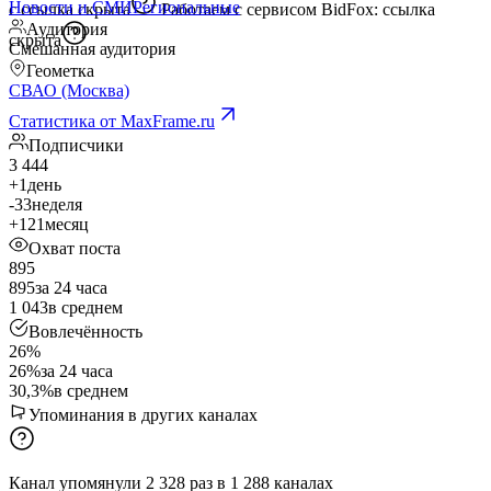
Новости и СМИ
Региональные
с
ссылка скрыта
Работаем с сервисом BidFox:
ссылка
Аудитория
скрыта
Смешанная аудитория
Геометка
СВАО (Москва)
Статистика от MaxFrame.ru
Подписчики
3 444
+1
день
-33
неделя
+121
месяц
Охват поста
895
895
за 24 часа
1 043
в среднем
Вовлечённость
26%
26%
за 24 часа
30,3%
в среднем
Упоминания в других каналах
Канал упомянули
2 328
раз
в
1 288
каналах