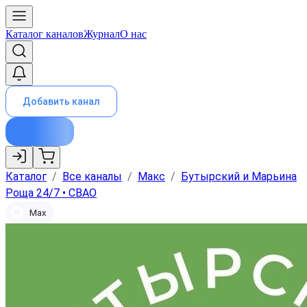
Каталог каналов
Журнал
О нас
Добавить канал
Каталог
/
Все каналы
/
Макс
/
Бутырский и Марьина
Роща 24/7 • СВАО
Max