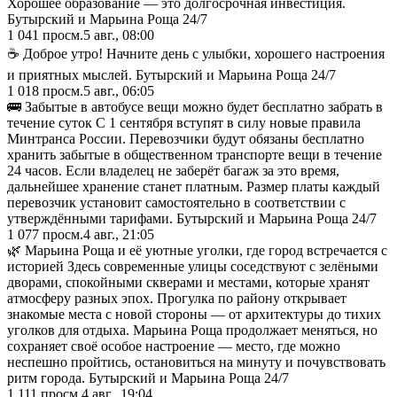
Хорошее образование — это долгосрочная инвестиция.
Бутырский и Марьина Роща 24/7
1 041
просм.
5 авг., 08:00
☕ Доброе утро! Начните день с улыбки, хорошего настроения
и приятных мыслей. Бутырский и Марьина Роща 24/7
1 018
просм.
5 авг., 06:05
🚌 Забытые в автобусе вещи можно будет бесплатно забрать в
течение суток С 1 сентября вступят в силу новые правила
Минтранса России. Перевозчики будут обязаны бесплатно
хранить забытые в общественном транспорте вещи в течение
24 часов. Если владелец не заберёт багаж за это время,
дальнейшее хранение станет платным. Размер платы каждый
перевозчик установит самостоятельно в соответствии с
утверждёнными тарифами. Бутырский и Марьина Роща 24/7
1 077
просм.
4 авг., 21:05
🌿 Марьина Роща и её уютные уголки, где город встречается с
историей Здесь современные улицы соседствуют с зелёными
дворами, спокойными скверами и местами, которые хранят
атмосферу разных эпох. Прогулка по району открывает
знакомые места с новой стороны — от архитектуры до тихих
уголков для отдыха. Марьина Роща продолжает меняться, но
сохраняет своё особое настроение — место, где можно
неспешно пройтись, остановиться на минуту и почувствовать
ритм города. Бутырский и Марьина Роща 24/7
1 111
просм.
4 авг., 19:04