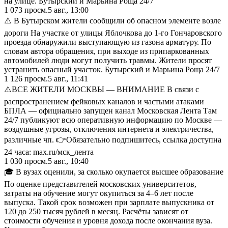
на улице. Бутырский и Марьина Роща 24/7
1 073
просм.
5 авг., 13:00
⚠️ В Бутырском жители сообщили об опасном элементе возле
дороги На участке от улицы Яблочкова до 1-го Гончаровского
проезда обнаружили выступающую из газона арматуру. По
словам автора обращения, при выходе из припаркованных
автомобилей люди могут получить травмы. Жители просят
устранить опасный участок. Бутырский и Марьина Роща 24/7
1 126
просм.
5 авг., 11:41
⚠️ВСЕ ЖИТЕЛИ МОСКВЫ — ВНИМАНИЕ В связи с
распространением фейковых каналов и частыми атаками
БПЛА — официально запущен канал Московская Лента Там
24/7 публикуют всю оперативную информацию по Москве —
воздушные угрозы, отключения интернета и электричества,
различные чп. 👉Обязательно подпишитесь, ссылка доступна
24 часа: max.ru/мск_лента
1 030
просм.
5 авг., 10:40
🎓 В вузах оценили, за сколько окупается высшее образование
По оценке представителей московских университетов,
затраты на обучение могут окупиться за 4–6 лет после
выпуска. Такой срок возможен при зарплате выпускника от
120 до 250 тысяч рублей в месяц. Расчёты зависят от
стоимости обучения и уровня дохода после окончания вуза.