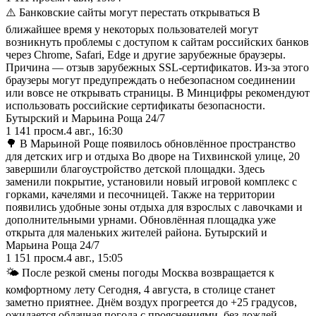
⚠️ Банковские сайты могут перестать открываться В
ближайшее время у некоторых пользователей могут
возникнуть проблемы с доступом к сайтам российских банков
через Chrome, Safari, Edge и другие зарубежные браузеры.
Причина — отзыв зарубежных SSL-сертификатов. Из-за этого
браузеры могут предупреждать о небезопасном соединении
или вовсе не открывать страницы. В Минцифры рекомендуют
использовать российские сертификаты безопасности.
Бутырский и Марьина Роща 24/7
1 141
просм.
4 авг., 16:30
🌳 В Марьиной Роще появилось обновлённое пространство
для детских игр и отдыха Во дворе на Тихвинской улице, 20
завершили благоустройство детской площадки. Здесь
заменили покрытие, установили новый игровой комплекс с
горками, качелями и песочницей. Также на территории
появились удобные зоны отдыха для взрослых с лавочками и
дополнительными урнами. Обновлённая площадка уже
открыта для маленьких жителей района. Бутырский и
Марьина Роща 24/7
1 151
просм.
4 авг., 15:05
🌤 После резкой смены погоды Москва возвращается к
комфортному лету Сегодня, 4 августа, в столице станет
заметно приятнее. Днём воздух прогреется до +25 градусов,
ожидается облачная погода с прояснениями, без дождей.