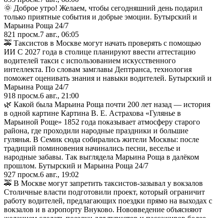
🌞 Доброе утро! Желаем, чтобы сегодняшний день подарил
только приятные события и добрые эмоции. Бутырский и
Марьина Роща 24/7
821
просм.
7 авг., 06:05
🚕 Таксистов в Москве могут начать проверять с помощью
ИИ С 2027 года в столице планируют ввести аттестацию
водителей такси с использованием искусственного
интеллекта. По словам замглавы Дептранса, технология
поможет оценивать знания и навыки водителей. Бутырский и
Марьина Роща 24/7
918
просм.
6 авг., 21:00
🌿 Какой была Марьина Роща почти 200 лет назад — история
в одной картине Картина В. Е. Астрахова «Гулянье в
Марьиной Роще» 1852 года показывает атмосферу старого
района, где проходили народные праздники и большие
гулянья. В Семик сюда собирались жители Москвы: после
традиций поминовения начинались песни, веселье и
народные забавы. Так выглядела Марьина Роща в далёком
прошлом. Бутырский и Марьина Роща 24/7
927
просм.
6 авг., 19:02
🚕 В Москве могут запретить таксистов-зазывал у вокзалов
Столичные власти подготовили проект, который ограничит
работу водителей, предлагающих поездки прямо на выходах с
вокзалов и в аэропорту Внуково. Нововведение объясняют