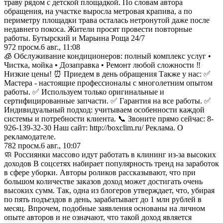
траву рядом с детской площадкой. По словам автора
обращения, на участке выросла метровая крапива, а по
периметру площадки трава осталась нетронутой даже после
недавнего покоса. Жители просят провести повторные
работы. Бутырский и Марьина Роща 24/7
972
просм.
6 авг., 11:08
🧊 Обслуживание кондиционеров: полный комплекс услуг •
Чистка, мойка • Дозаправка • Ремонт любой сложности ‼️
Низкие цены! ⏰️️ Приедем в день обращения Также у нас: ✅️
Мастера - настоящие профессионалы с многолетним опытом
работы. ✅️ Используем только оригинальные и
сертифицированные запчасти. ✅️ Гарантия на все работы. ✅️
Индивидуальный подход: учитываем особенности каждой
системы и потребности клиента. 📞 Звоните прямо сейчас: 8-
926-139-32-30 Наш сайт: http://boxclim.ru/ Реклама. О
рекламодателе.
782
просм.
6 авг., 10:07
🧼 Россиянки массово идут работать в клининг из-за высоких
доходов В соцсетях набирает популярность тренд на заработок
в сфере уборки. Авторы роликов рассказывают, что при
большом количестве заказов доход может достигать очень
высоких сумм. Так, одна из блогеров утверждает, что, убирая
по пять подъездов в день, зарабатывает до 1 млн рублей в
месяц. Впрочем, подобные заявления основаны на личном
опыте авторов и не означают, что такой доход является