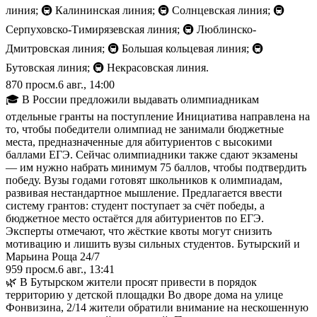
линия; 🚇 Калининская линия; 🚇 Солнцевская линия; 🚇
Серпуховско-Тимирязевская линия; 🚇 Люблинско-
Дмитровская линия; 🚇 Большая кольцевая линия; 🚇
Бутовская линия; 🚇 Некрасовская линия.
870
просм.
6 авг., 14:00
🎓 В России предложили выдавать олимпиадникам
отдельные гранты на поступление Инициатива направлена на
то, чтобы победители олимпиад не занимали бюджетные
места, предназначенные для абитуриентов с высокими
баллами ЕГЭ. Сейчас олимпиадники также сдают экзамены
— им нужно набрать минимум 75 баллов, чтобы подтвердить
победу. Вузы годами готовят школьников к олимпиадам,
развивая нестандартное мышление. Предлагается ввести
систему грантов: студент поступает за счёт победы, а
бюджетное место остаётся для абитуриентов по ЕГЭ.
Эксперты отмечают, что жёсткие квоты могут снизить
мотивацию и лишить вузы сильных студентов. Бутырский и
Марьина Роща 24/7
959
просм.
6 авг., 13:41
🌿 В Бутырском жители просят привести в порядок
территорию у детской площадки Во дворе дома на улице
Фонвизина, 2/14 жители обратили внимание на нескошенную