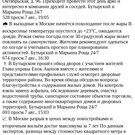
Октябрьская, д. 96. Приходите провести этот день ярко и
интересно в компании друзей и соседей. Бутырский и
Марьина Роща 24/7
528
просм.
7 авг., 19:05
🌧️ В выходные в Москве начнётся похолодание после жары В
воскресенье температура опустится до +23°C, ожидаются
дожди. Резкая смена погоды после 30-градусной жары может
повлиять на самочувствие. Жителям рекомендуют одеваться
по погоде и учитывать прогноз при планировании
активностей. Бутырский и Марьина Роща 24/7
674
просм.
7 авг., 16:30
🚶 В Бутырском прошёл обход дворов с участием жителей
Глава управы Енок Акопов вместе с жителями и
представителями профильных служб осмотрел дворовые
территории района. Во время обхода обсудили вопросы
благоустройства и содержания жилых домов. На контроль
взяли замену асфальта, обследование деревьев, очистку
водосточной трубы, санитарное состояние объектов торговли,
а также содержание многоквартирных домов и дворовых
территорий. Бутырский и Марьина Роща 24/7
693
просм.
7 авг., 15:03
📈 В Москве разрыв в ценах между новостройками и
вторичным жильём достиг максимума за 7 лет По данным
экспертов, разница между стоимостью квадратного метра в