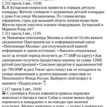
1 252
просм.
3 авг., 13:00
🛝 В Бутырском попросили привести в порядок детскую
площадку Жители сообщили о загрязнении детской площадки
у дома 8 на улице Милашенкова. По словам автора
обращения, горка для малышей облита липким веществом.
Жители просят очистить игровое оборудование. Бутырский и
Марьина Роща 24/7
1 211
просм.
3 авг., 11:05
📣 Уважаемые пенсионеры Москвы и области! Особо важное
уведомление Приглашаем вас в информационный канал
«Пенсионеры Москвы» для получения всей важной
информации в одном источнике. ▪️ Выплата специальных
льгот за летний период (получить до 77.500₽ на карту) ▪️ Как
единоразово получить продуктовую корзину на сумму 12000
рублей (инструкция) ▪️ Списание кредитов и задолженностей
(до 700.000₽ за раз) Также здесь пишут как не попадаться на
уловки мошенников и делятся важными новостями из
Пенсионного Фонда России. Выберите свой возраст и
нажмите «Подписаться» 👇
1 117
просм.
3 авг., 10:00
🚕 С сентября в России изменятся правила перевозки
животных и багажа в такси Собак в салоне можно будет
перевозить в наморднике и на поводке при наличии
подстилки. Мелких животных и птиц — только в переносках