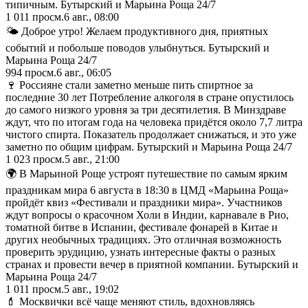
типичным. Бутырский и Марьина Роща 24/7
1 011
просм.
6 авг., 08:00
🌤 Доброе утро! Желаем продуктивного дня, приятных
событий и побольше поводов улыбнуться. Бутырский и
Марьина Роща 24/7
994
просм.
6 авг., 06:05
🍷 Россияне стали заметно меньше пить спиртное за
последние 30 лет Потребление алкоголя в стране опустилось
до самого низкого уровня за три десятилетия. В Минздраве
ждут, что по итогам года на человека придётся около 7,7 литра
чистого спирта. Показатель продолжает снижаться, и это уже
заметно по общим цифрам. Бутырский и Марьина Роща 24/7
1 023
просм.
5 авг., 21:00
🌍 В Марьиной Роще устроят путешествие по самым ярким
праздникам мира 6 августа в 18:30 в ЦМД «Марьина Роща»
пройдёт квиз «Фестивали и праздники мира». Участников
ждут вопросы о красочном Холи в Индии, карнавале в Рио,
томатной битве в Испании, фестивале фонарей в Китае и
других необычных традициях. Это отличная возможность
проверить эрудицию, узнать интересные факты о разных
странах и провести вечер в приятной компании. Бутырский и
Марьина Роща 24/7
1 011
просм.
5 авг., 19:02
💄 Москвички всё чаще меняют стиль, вдохновляясь