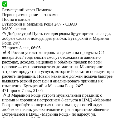
Размещений через Помогач
Первое размещение — за вами
Посты в канале
Бутырский и Марьина Роща 24/7 • СВАО
MAX
· канал
🌼 Доброе утро! Пусть сегодня рядом будут приятные люди,
добрые слова и поводы для улыбки. Бутырский и Марьина
Роща 24/7
27
просм.
8 авг., 06:05
🛒 В России усилят контроль за ценами на продукты С 1
января 2027 года власти смогут отслеживать данные о
расходах, доходах, наценках и объёмах продаж по всей
цепочке — от производителя до магазина. Мониторинг
затронет продукты и услуги, которые Росстат использует при
расчёте инфляции. Новый механизм должен помочь быстрее
выявлять резкий рост цен и анализировать причины их
изменения. Бутырский и Марьина Роща 24/7
471
просм.
7 авг., 21:05
🎶 В Марьиной Роще устроят музыкальный праздник с
играми и хорошим настроением 8 августа в ЦМД «Марьина
Роща» пройдёт концертная программа, где гостей ждут
любимые песни, увлекательные игры и приятное общение.
Встречаемся в ЦМД «Марьина Роща» по адресу: ул.