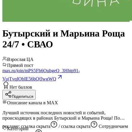
Бутырский и Марьина Роща
24/7 • СВАО
Взрослая ЦА
Прямой пост
max.ru/join/mPS5Fb6OubgeQ_3Hhtp91-
VujTvqIObIE56bQfJwgWQ
Нет баллов
Поделиться
Описание канала в MAX
Лучший источник последних новостей и событий,
происходящих в районах Бутырский и Марьина Роща! По
рекламе:
ссылка скрыта
/
ссылка скрыта
Сотрудничаем
Категории