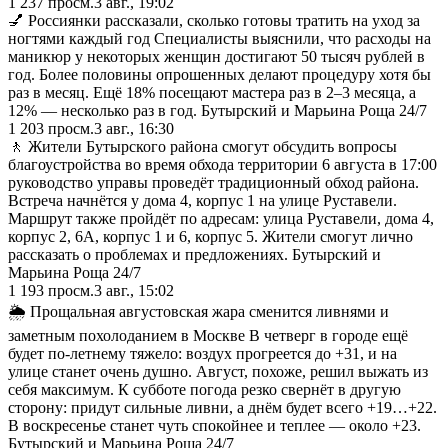
1 237
просм.
3 авг., 19:02
💅 Россиянки рассказали, сколько готовы тратить на уход за
ногтями каждый год Специалисты выяснили, что расходы на
маникюр у некоторых женщин достигают 50 тысяч рублей в
год. Более половины опрошенных делают процедуру хотя бы
раз в месяц. Ещё 18% посещают мастера раз в 2–3 месяца, а
12% — несколько раз в год. Бутырский и Марьина Роща 24/7
1 203
просм.
3 авг., 16:30
🚶 Жители Бутырского района смогут обсудить вопросы
благоустройства во время обхода территории 6 августа в 17:00
руководство управы проведёт традиционный обход района.
Встреча начнётся у дома 4, корпус 1 на улице Руставели.
Маршрут также пройдёт по адресам: улица Руставели, дома 4,
корпус 2, 6А, корпус 1 и 6, корпус 5. Жители смогут лично
рассказать о проблемах и предложениях. Бутырский и
Марьина Роща 24/7
1 193
просм.
3 авг., 15:02
🌦 Прощальная августовская жара сменится ливнями и
заметным похолоданием в Москве В четверг в городе ещё
будет по-летнему тяжело: воздух прогреется до +31, и на
улице станет очень душно. Август, похоже, решил выжать из
себя максимум. К субботе погода резко свернёт в другую
сторону: придут сильные ливни, а днём будет всего +19…+22.
В воскресенье станет чуть спокойнее и теплее — около +23.
Бутырский и Марьина Роща 24/7