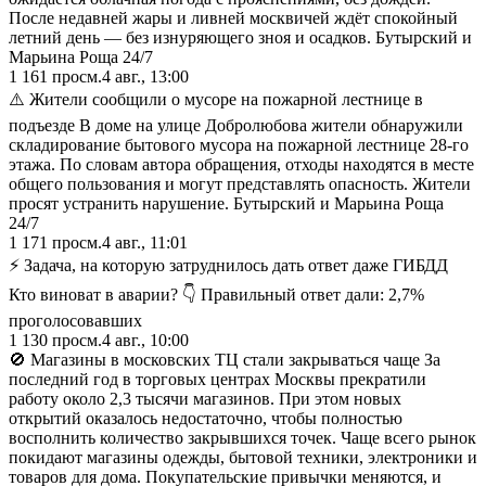
После недавней жары и ливней москвичей ждёт спокойный
летний день — без изнуряющего зноя и осадков. Бутырский и
Марьина Роща 24/7
1 161
просм.
4 авг., 13:00
⚠️ Жители сообщили о мусоре на пожарной лестнице в
подъезде В доме на улице Добролюбова жители обнаружили
складирование бытового мусора на пожарной лестнице 28-го
этажа. По словам автора обращения, отходы находятся в месте
общего пользования и могут представлять опасность. Жители
просят устранить нарушение. Бутырский и Марьина Роща
24/7
1 171
просм.
4 авг., 11:01
⚡️ Задача, на которую затруднилось дать ответ даже ГИБДД
Кто виноват в аварии? 👇 Правильный ответ дали: 2,7%
проголосовавших
1 130
просм.
4 авг., 10:00
🚫 Магазины в московских ТЦ стали закрываться чаще За
последний год в торговых центрах Москвы прекратили
работу около 2,3 тысячи магазинов. При этом новых
открытий оказалось недостаточно, чтобы полностью
восполнить количество закрывшихся точек. Чаще всего рынок
покидают магазины одежды, бытовой техники, электроники и
товаров для дома. Покупательские привычки меняются, и