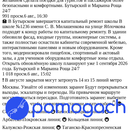
желанием сделать поездки для туристов и пассажиров более
безопасными и комфортными. Бутырский и Марьина Роща
24/7
991
просм.
6 авг., 16:30
🏫 В Бутырском завершается капитальный ремонт школы В
школе №1236 имени С. В. Милашенкова на улице Яблочкова
подходят к концу работы по капитальному ремонту. В здании
обновили фасад, входные группы, инженерные системы, а
также полностью оснастили кабинеты современной мебелью,
интерактивными панелями и новым оборудованием. Кроме
того, модернизировали пищеблок, спортивный и актовый
залы, а для учеников оборудовали комфортные зоны отдыха.
Открыть обновлённую школу планируют уже 1 сентября 2026
года. Бутырский и Марьина Роща 24/7
1 018
просм.
6 авг., 15:02
❗️ В августе закрытия могут затронуть 14 из 15 линий метро
Москвы. Узнайте об изменениях заранее Будут перекрываться
выходы, эскалаторы и переходы. На привычном маршруте
могут появиться пересадки. Подготовьтесь заранее: выберите
свою линию, чтобы посмотреть станции и даты работ 👇 🚇
Сокольническая линия; 🚇 Замоскворецкая линия; 🚇
Арбатско-Покровская линия; 🚇 Кольцевая линия; 🚇
Калужско-Рижская линия; 🚇 Таганско-Краснопресненская