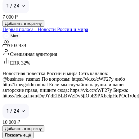
1 / 24
7 000
₽
Добавить в корзину
Первая полоса - Новости России и мира
Max
103 939
Смешанная аудитория
ERR 32%
Новостная повестка России и мира Сеть каналов:
@business_rusmax По вопросам: https://vk.cc/cWF27y либо
http://t.me/goldmanbrat Если мы случайно нарушили ваши
авторские права, пишите сюда: https://vk.cc/cWF27y Биржа:
https://telega.in/m/Dq9YdEiBLBWzDy5jIObE9PXbcipHqPOc1yJqr
1 / 24
10 000
₽
Добавить в корзину
Показать ещё