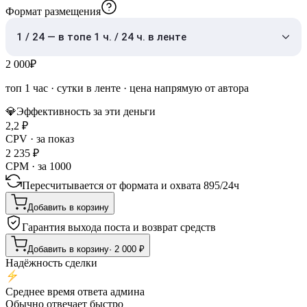
Формат размещения
1 / 24 — в топе 1 ч. / 24 ч. в ленте
2 000
₽
топ 1 час
·
сутки в ленте
· цена напрямую от автора
💎
Эффективность за эти деньги
2,2
₽
CPV · за показ
2 235
₽
CPM · за 1000
Пересчитывается от формата и охвата
895
/
24ч
Добавить в корзину
Гарантия выхода поста и возврат средств
Добавить в корзину
·
2 000
₽
Надёжность сделки
Среднее время ответа админа
Обычно отвечает быстро