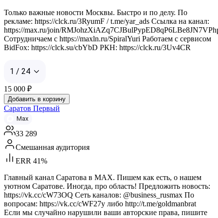
Только важные новости Москвы. Быстро и по делу. По
рекламе: https://clck.ru/3RyumF / t.me/yar_ads Ссылка на канал:
https://max.ru/join/RMJohzXiAZq7CJBulPypED8qP6LBe8JN7VPh
Сотрудничаем с https://maxln.ru/SpiralYuri Работаем с сервисом
BidFox: https://clck.su/cbYbD РКН: https://clck.ru/3Uv4CR
1 / 24
15 000
₽
Добавить в корзину
Саратов Первый
Max
33 289
Смешанная аудитория
ERR 41%
Главный канал Саратова в MAX. Пишем как есть, о нашем
уютном Саратове. Иногда, про область! Предложить новость:
https://vk.cc/cW73OQ Сеть каналов: @business_rusmax По
вопросам: https://vk.cc/cWF27y либо http://t.me/goldmanbrat
Если мы случайно нарушили ваши авторские права, пишите