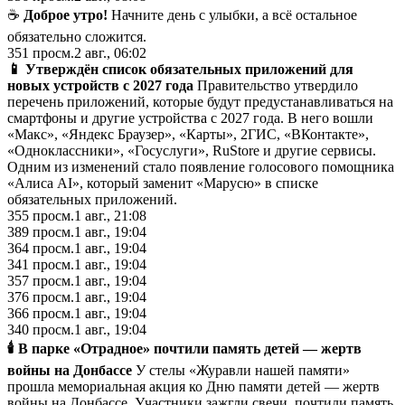
☕
Доброе утро!
Начните день с улыбки, а всё остальное
обязательно сложится.
351
просм.
2 авг., 06:02
📱 Утверждён список обязательных приложений для
новых устройств с 2027 года
Правительство утвердило
перечень приложений, которые будут предустанавливаться на
смартфоны и другие устройства с 2027 года. В него вошли
«Макс», «Яндекс Браузер», «Карты», 2ГИС, «ВКонтакте»,
«Одноклассники», «Госуслуги», RuStore и другие сервисы.
Одним из изменений стало появление голосового помощника
«Алиса AI», который заменит «Марусю» в списке
обязательных приложений.
355
просм.
1 авг., 21:08
389
просм.
1 авг., 19:04
364
просм.
1 авг., 19:04
341
просм.
1 авг., 19:04
357
просм.
1 авг., 19:04
376
просм.
1 авг., 19:04
366
просм.
1 авг., 19:04
340
просм.
1 авг., 19:04
🕯 В парке «Отрадное» почтили память детей — жертв
войны на Донбассе
У стелы «Журавли нашей памяти»
прошла мемориальная акция ко Дню памяти детей — жертв
войны на Донбассе. Участники зажгли свечи, почтили память