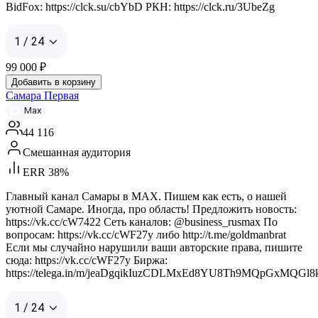
BidFox: https://clck.su/cbYbD РКН: https://clck.ru/3UbeZg
1 / 24
99 000
₽
Добавить в корзину
Самара Первая
Max
44 116
Смешанная аудитория
ERR 38%
Главный канал Самары в MAX. Пишем как есть, о нашей
уютной Самаре. Иногда, про область! Предложить новость:
https://vk.cc/cW7422 Сеть каналов: @business_rusmax По
вопросам: https://vk.cc/cWF27y либо http://t.me/goldmanbrat
Если мы случайно нарушили ваши авторские права, пишите
сюда: https://vk.cc/cWF27y Биржа:
https://telega.in/m/jeaDgqikIuzCDLMxEd8YU8Th9MQpGxMQGl
1 / 24