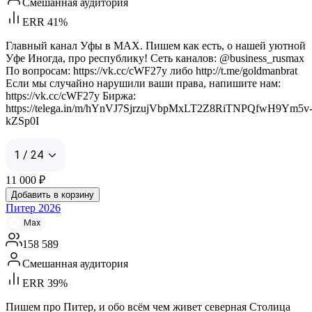
Смешанная аудитория
ERR 41%
Главный канал Уфы в MAX. Пишем как есть, о нашей уютной
Уфе Иногда, про республику! Сеть каналов: @business_rusmax
По вопросам: https://vk.cc/cWF27y либо http://t.me/goldmanbrat
Если мы случайно нарушили ваши права, напишите нам:
https://vk.cc/cWF27y Биржа:
https://telega.in/m/hYnVJ7SjrzujVbpMxLT2Z8RiTNPQfwH9Ym5v
kZSp0I
1 / 24
11 000
₽
Добавить в корзину
Питер 2026
Max
158 589
Смешанная аудитория
ERR 39%
Пишем про Питер, и обо всём чем живет северная Столица