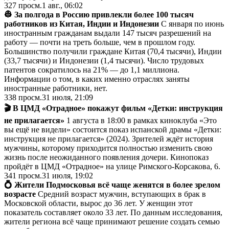
327
просм.
1 авг., 06:02
👷 За полгода в Россию привлекли более 100 тысяч
работников из Китая, Индии и Индонезии
С января по июнь
иностранным гражданам выдали 147 тысяч разрешений на
работу — почти на треть больше, чем в прошлом году.
Большинство получили граждане Китая (70,4 тысячи), Индии
(33,7 тысячи) и Индонезии (1,4 тысячи). Число трудовых
патентов сократилось на 21% — до 1,1 миллиона.
Информации о том, в каких именно отраслях заняты
иностранные работники, нет.
338
просм.
31 июля, 21:09
🎬 В ЦМД «Отрадное» покажут фильм «Детки: инструкция
не прилагается»
1 августа в 18:00 в рамках киноклуба «Это
вы ещё не видели» состоится показ испанской драмы «Детки:
инструкция не прилагается» (2024). Зрителей ждёт история
мужчины, которому приходится полностью изменить свою
жизнь после неожиданного появления дочери. Кинопоказ
пройдёт в ЦМД «Отрадное» на улице Римского-Корсакова, 6.
341
просм.
31 июля, 19:02
💍 Жители Подмосковья всё чаще женятся в более зрелом
возрасте
Средний возраст мужчин, вступающих в брак в
Московской области, вырос до 36 лет. У женщин этот
показатель составляет около 33 лет. По данным исследования,
жители региона всё чаще принимают решение создать семью