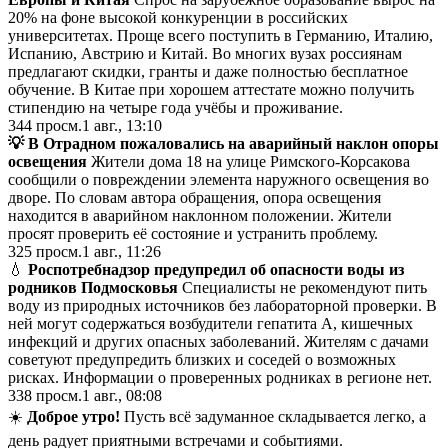
20% на фоне высокой конкуренции в российских
университетах. Проще всего поступить в Германию, Италию,
Испанию, Австрию и Китай. Во многих вузах россиянам
предлагают скидки, гранты и даже полностью бесплатное
обучение. В Китае при хорошем аттестате можно получить
стипендию на четыре года учёбы и проживание.
344
просм.
1 авг., 13:10
💡 В Отрадном пожаловались на аварийный наклон опоры
освещения
Жители дома 18 на улице Римского-Корсакова
сообщили о повреждении элемента наружного освещения во
дворе. По словам автора обращения, опора освещения
находится в аварийном наклонном положении. Жители
просят проверить её состояние и устранить проблему.
325
просм.
1 авг., 11:26
💧
Роспотребнадзор предупредил об опасности воды из
родников Подмосковья
Специалисты не рекомендуют пить
воду из природных источников без лабораторной проверки. В
ней могут содержаться возбудители гепатита А, кишечных
инфекций и других опасных заболеваний. Жителям с дачами
советуют предупредить близких и соседей о возможных
рисках. Информации о проверенных родниках в регионе нет.
338
просм.
1 авг., 08:08
☀️
Доброе утро!
Пусть всё задуманное складывается легко, а
день радует приятными встречами и событиями.