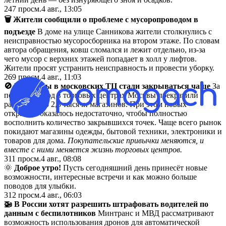
247
просм.
4 авг., 13:05
🗑 Жители сообщили о проблеме с мусоропроводом в
подъезде
В доме на улице Санникова жители столкнулись с
неисправностью мусоросборника на втором этаже. По словам
автора обращения, ковш сломался и лежит отдельно, из-за
чего мусор с верхних этажей попадает в холл у лифтов.
Жители просят устранить неисправность и провести уборку.
269
просм.
4 авг., 11:03
🚫 Магазины в московских ТЦ стали закрываться чаще
За
последний год в торговых центрах Москвы прекратили
работу около 2,3 тысячи магазинов. При этом новых
открытий оказалось недостаточно, чтобы полностью
восполнить количество закрывшихся точек. Чаще всего рынок
покидают магазины одежды, бытовой техники, электроники и
товаров для дома.
Покупательские привычки меняются, и
вместе с ними меняется жизнь торговых центров.
311
просм.
4 авг., 08:08
🌞
Доброе утро!
Пусть сегодняшний день принесёт новые
возможности, интересные встречи и как можно больше
поводов для улыбки.
312
просм.
4 авг., 06:03
🚁 В России хотят разрешить штрафовать водителей по
данным с беспилотников
Минтранс и МВД рассматривают
возможность использования дронов для автоматической