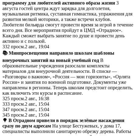
программу для любителей активного образа жизни
3
августа гостей центра ждут зарядка для долголетия,
музыкальная ритмика, суставная гимнастика, упражнения для
развития мелкой моторики, а также встречи клубов.
Любители бильярда смогут провести время за игрой в течение
всего дня. Все мероприятия пройдут в ЦМД «Отрадное».
Каждый сможет выбрать занятие по душе и провести день
активно и с пользой.
332
просм.
2 авг., 19:04
📚 Минпросвещения направило школам шаблоны
внеурочных занятий на новый учебный год
В
образовательные учреждения разослали комплекты
материалов для внеурочной деятельности. В списке —
«Разговоры о важном», «Россия — мои горизонты», «Орлята
России» и занятия по военной подготовке. Документы уже
направлены в регионы. Теперь школам предстоит определить,
как включить эти курсы в расписание.
325
просм.
2 авг., 16:38
333
просм.
2 авг., 15:04
347
просм.
2 авг., 15:04
345
просм.
2 авг., 15:04
🌳 В Отрадном привели в порядок зелёные насаждения
сразу по двум адресам
На улице Бестужевых, у дома 17,
специалисты выполнили санитарную обрезку дерева. Работы