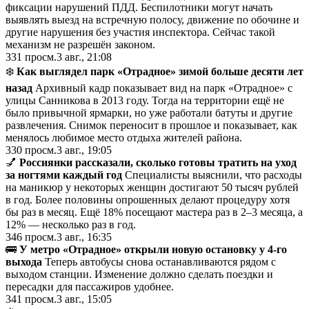
фиксации нарушений ПДД. Беспилотники могут начать
выявлять выезд на встречную полосу, движение по обочине и
другие нарушения без участия инспектора. Сейчас такой
механизм не разрешён законом.
331
просм.
3 авг., 21:08
❄️
Как выглядел парк «Отрадное» зимой больше десяти лет
назад
Архивный кадр показывает вид на парк «Отрадное» с
улицы Санникова в 2013 году. Тогда на территории ещё не
было привычной ярмарки, но уже работали батуты и другие
развлечения. Снимок переносит в прошлое и показывает, как
менялось любимое место отдыха жителей района.
330
просм.
3 авг., 19:05
💅
Россиянки рассказали, сколько готовы тратить на уход
за ногтями каждый год
Специалисты выяснили, что расходы
на маникюр у некоторых женщин достигают 50 тысяч рублей
в год. Более половины опрошенных делают процедуру хотя
бы раз в месяц. Ещё 18% посещают мастера раз в 2–3 месяца, а
12% — несколько раз в год.
346
просм.
3 авг., 16:35
🚌
У метро «Отрадное» открыли новую остановку у 4-го
выхода
Теперь автобусы снова останавливаются рядом с
выходом станции. Изменение должно сделать поездки и
пересадки для пассажиров удобнее.
341
просм.
3 авг., 15:05