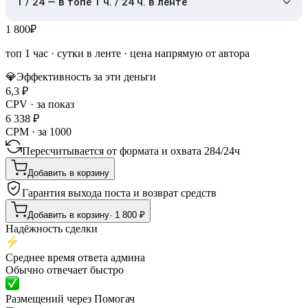
1 / 24 — в топе 1 ч. / 24 ч. в ленте
1 800
₽
топ 1 час
·
сутки в ленте
· цена напрямую от автора
💎
Эффективность за эти деньги
6,3
₽
CPV · за показ
6 338
₽
CPM · за 1000
Пересчитывается от формата и охвата
284
/
24ч
Добавить в корзину
Гарантия выхода поста и возврат средств
Добавить в корзину
·
1 800
₽
Надёжность сделки
Среднее время ответа админа
Обычно отвечает быстро
Размещений через Помогач