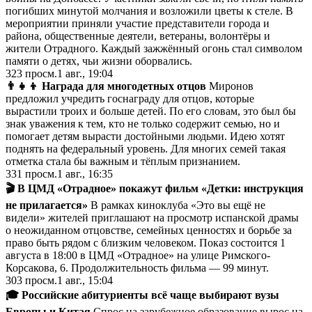
погибших минутой молчания и возложили цветы к стеле. В
мероприятии приняли участие представители города и
района, общественные деятели, ветераны, волонтёры и
жители Отрадного. Каждый зажжённый огонь стал символом
памяти о детях, чьи жизни оборвались.
323
просм.
1 авг., 19:04
👨‍👧‍👦 Награда для многодетных отцов
Миронов
предложил учредить госнаграду для отцов, которые
вырастили троих и больше детей. По его словам, это был бы
знак уважения к тем, кто не только содержит семью, но и
помогает детям вырасти достойными людьми. Идею хотят
поднять на федеральный уровень. Для многих семей такая
отметка стала бы важным и тёплым признанием.
331
просм.
1 авг., 16:35
🎬 В ЦМД «Отрадное» покажут фильм «Детки: инструкция
не прилагается»
В рамках киноклуба «Это вы ещё не
видели» жителей приглашают на просмотр испанской драмы
о неожиданном отцовстве, семейных ценностях и борьбе за
право быть рядом с близким человеком. Показ состоится 1
августа в 18:00 в ЦМД «Отрадное» на улице Римского-
Корсакова, 6. Продолжительность фильма — 99 минут.
303
просм.
1 авг., 15:04
🎓 Российские абитуриенты всё чаще выбирают вузы
Европы и Китая
Спрос на зарубежное образование вырос на