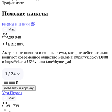
Трафик из тг
Похожие каналы
Рифмы и Панчи 🤯
Max
299 948
ERR 80%
Актуальные новости и главные темы, которые действительно
волнуют современное общество Реклама: https://vk.cc/cVDN8t
и https://vk.cc/cUZ6vi или t.me/rhymes_ad
1 / 24
100 000
₽
Добавить в корзину
Уфа Первая
Max
91 739