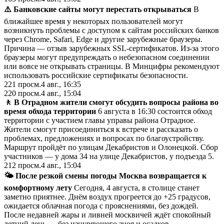
⚠️ Банковские сайты могут перестать открываться
В
ближайшее время у некоторых пользователей могут
возникнуть проблемы с доступом к сайтам российских банков
через Chrome, Safari, Edge и другие зарубежные браузеры.
Причина — отзыв зарубежных SSL-сертификатов. Из-за этого
браузеры могут предупреждать о небезопасном соединении
или вовсе не открывать страницы. В Минцифры рекомендуют
использовать российские сертификаты безопасности.
221
просм.
4 авг., 16:35
220
просм.
4 авг., 15:04
🚶 В Отрадном жители смогут обсудить вопросы района во
время обхода территории
6 августа в 16:30 состоится обход
территории с участием главы управы района Отрадное.
Жители смогут присоединиться к встрече и рассказать о
проблемах, предложениях и вопросах по благоустройству.
Маршрут пройдёт по улицам Декабристов и Олонецкой. Сбор
участников — у дома 34 на улице Декабристов, у подъезда 5.
212
просм.
4 авг., 15:04
🌤 После резкой смены погоды Москва возвращается к
комфортному лету
Сегодня, 4 августа, в столице станет
заметно приятнее. Днём воздух прогреется до +25 градусов,
ожидается облачная погода с прояснениями, без дождей.
После недавней жары и ливней москвичей ждёт спокойный
летний день — без изнуряющего зноя и осадков.