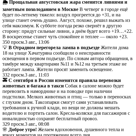
🌦 Прощальная августовская жара сменится ливнями и
заметным похолоданием в Москве
В четверг в городе ещё
будет по-летнему тяжело: воздух прогреется до +31, и на
улице станет очень душно. Август, похоже, решил выжать из
себя максимум. К субботе погода резко свернёт в другую
сторону: придут сильные ливни, а днём будет всего +19…+22.
В воскресенье станет чуть спокойнее и теплее — около +23.
350
просм.
3 авг., 13:06
💡
В Отрадном перегорела лампа в подъезде
Жители дома
18 на улице Хачатуряна сообщили о неисправности
освещения в первом подъезде. По словам автора обращения, в
тамбуре между квартирами №11 и №12 на третьем этаже не
работает лампа. Жители просят заменить освещение.
332
просм.
3 авг., 11:03
🚕 С сентября в России изменятся правила перевозки
животных и багажа в такси
Собак в салоне можно будет
перевозить в наморднике и на поводке при наличии
подстилки. Мелких животных и птиц — только в переносках
с глухим дном. Таксопарки смогут сами устанавливать
требования к ручной клади, но вещи не должны мешать
водителю и портить салон. Кресла-коляски для пассажиров с
инвалидностью сохранят бесплатный провоз.
329
просм.
3 авг., 08:08
🌸
Доброе утро!
Желаем вдохновения, душевного тепла и
ярких моментов на протяжении всего дня.