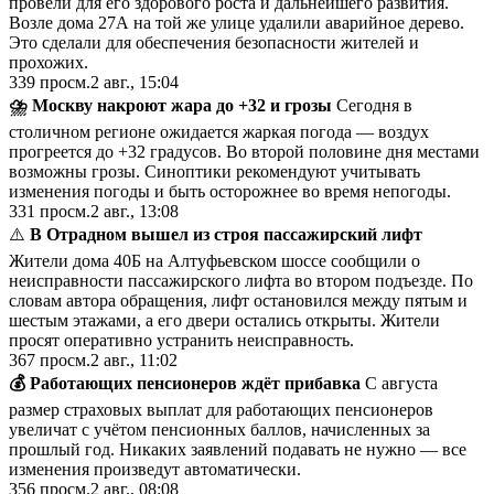
провели для его здорового роста и дальнейшего развития.
Возле дома 27А на той же улице удалили аварийное дерево.
Это сделали для обеспечения безопасности жителей и
прохожих.
339
просм.
2 авг., 15:04
⛈ Москву накроют жара до +32 и грозы
Сегодня в
столичном регионе ожидается жаркая погода — воздух
прогреется до +32 градусов. Во второй половине дня местами
возможны грозы. Синоптики рекомендуют учитывать
изменения погоды и быть осторожнее во время непогоды.
331
просм.
2 авг., 13:08
⚠️
В Отрадном вышел из строя пассажирский лифт
Жители дома 40Б на Алтуфьевском шоссе сообщили о
неисправности пассажирского лифта во втором подъезде. По
словам автора обращения, лифт остановился между пятым и
шестым этажами, а его двери остались открыты. Жители
просят оперативно устранить неисправность.
367
просм.
2 авг., 11:02
💰 Работающих пенсионеров ждёт прибавка
С августа
размер страховых выплат для работающих пенсионеров
увеличат с учётом пенсионных баллов, начисленных за
прошлый год. Никаких заявлений подавать не нужно — все
изменения произведут автоматически.
356
просм.
2 авг., 08:08