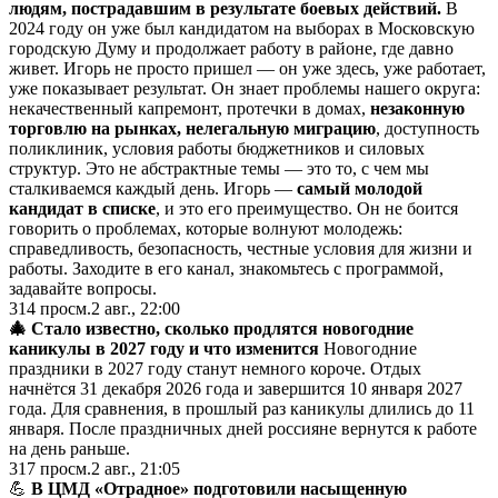
людям, пострадавшим в результате боевых действий.
В
2024 году он уже был кандидатом на выборах в Московскую
городскую Думу и продолжает работу в районе, где давно
живет. Игорь не просто пришел — он уже здесь, уже работает,
уже показывает результат. Он знает проблемы нашего округа:
некачественный капремонт, протечки в домах,
незаконную
торговлю на рынках, нелегальную миграцию
, доступность
поликлиник, условия работы бюджетников и силовых
структур. Это не абстрактные темы — это то, с чем мы
сталкиваемся каждый день. Игорь —
самый молодой
кандидат в списке
, и это его преимущество. Он не боится
говорить о проблемах, которые волнуют молодежь:
справедливость, безопасность, честные условия для жизни и
работы. Заходите в его канал, знакомьтесь с программой,
задавайте вопросы.
314
просм.
2 авг., 22:00
🎄 Стало известно, сколько продлятся новогодние
каникулы в 2027 году и что изменится
Новогодние
праздники в 2027 году станут немного короче. Отдых
начнётся 31 декабря 2026 года и завершится 10 января 2027
года. Для сравнения, в прошлый раз каникулы длились до 11
января. После праздничных дней россияне вернутся к работе
на день раньше.
317
просм.
2 авг., 21:05
💪
В ЦМД «Отрадное» подготовили насыщенную