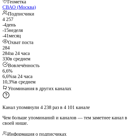
Геометка
СВАО (Москва)
Подписчики
4 257
-4
день
-15
неделя
-41
месяц
Охват поста
284
284
за 24 часа
330
в среднем
Вовлечённость
6,6%
6,6%
за 24 часа
10,3%
в среднем
Упоминания в других каналах
Канал упомянули
4 238
раз
в
4 101
канале
Чем больше упоминаний и каналов — тем заметнее канал в
своей нише.
Информация о подписчиках