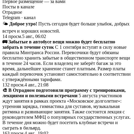
Первое размещение — за вами
Посты в канале
Отрадное
Telegram
· канал
🌤
Доброе утро!
Пусть сегодня будет больше улыбок, добрых
встреч и хороших новостей.
14
просм.
5 авг., 06:02
🚌 Забытые в автобусе вещи можно будет бесплатно
забрать в течение суток
С 1 сентября вступят в силу новые
правила Минтранса России. Перевозчики будут обязаны
бесплатно хранить забытые в общественном транспорте вещи
в течение 24 часов. Если владелец не заберёт багаж за это
время, дальнейшее хранение станет платным. Размер платы
каждый перевозчик установит самостоятельно в соответствии
с утверждёнными тарифами.
132
просм.
4 авг., 21:08
🎨 В Отрадном подготовили программу с тренировками,
лекциями и полезными встречами
5 августа участников
ждут занятия в рамках проекта «Московское долголетие»:
утренняя зарядка, гимнастика для суставов, музыкальная
ритмика и развивающие занятия. Также состоится лекция с
руководителем МФЦ о популярных государственных услугах.
В течение дня можно будет посетить клубные встречи и
сыграть в бильярд.
163
просм.
4 авг., 19:02