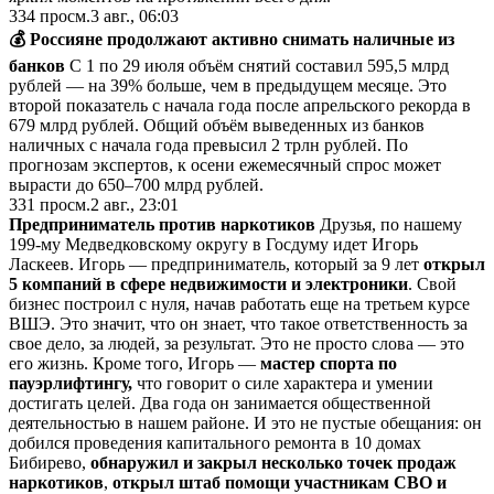
334
просм.
3 авг., 06:03
💰 Россияне продолжают активно снимать наличные из
банков
С 1 по 29 июля объём снятий составил 595,5 млрд
рублей — на 39% больше, чем в предыдущем месяце. Это
второй показатель с начала года после апрельского рекорда в
679 млрд рублей. Общий объём выведенных из банков
наличных с начала года превысил 2 трлн рублей. По
прогнозам экспертов, к осени ежемесячный спрос может
вырасти до 650–700 млрд рублей.
331
просм.
2 авг., 23:01
Предприниматель против наркотиков
Друзья, по нашему
199-му Медведковскому округу в Госдуму идет Игорь
Ласкеев. Игорь — предприниматель, который за 9 лет
открыл
5 компаний в сфере недвижимости и электроники
. Свой
бизнес построил с нуля, начав работать еще на третьем курсе
ВШЭ. Это значит, что он знает, что такое ответственность за
свое дело, за людей, за результат. Это не просто слова — это
его жизнь. Кроме того, Игорь —
мастер спорта по
пауэрлифтингу,
что говорит о силе характера и умении
достигать целей. Два года он занимается общественной
деятельностью в нашем районе. И это не пустые обещания: он
добился проведения капитального ремонта в 10 домах
Бибирево,
обнаружил и закрыл несколько точек продаж
наркотиков
,
открыл штаб помощи участникам СВО и