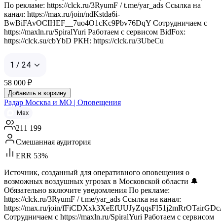
По рекламе: https://clck.ru/3RyumF / t.me/yar_ads Ссылка на
канал: https://max.ru/join/ndKstda6i-
BwBiFAvOCIHEF__7uo4O1cKc9Pbv76DqY Сотрудничаем с
https://maxln.ru/SpiralYuri Работаем с сервисом BidFox:
https://clck.su/cbYbD РКН: https://clck.ru/3UbeCu
1 / 24
58 000
₽
Добавить в корзину
Радар Москва и МО | Оповещения
Max
211 199
Смешанная аудитория
ERR 53%
Источник, созданный для оперативного оповещения о
возможных воздушных угрозах в Московской области 🔔
Обязательно включите уведомления По рекламе:
https://clck.ru/3RyumF / t.me/yar_ads Ссылка на канал:
https://max.ru/join/fFiCDXxk3XeEfUUJyZqqsFI51j2mRrOTairGD
Сотрудничаем с https://maxln.ru/SpiralYuri Работаем с сервисом