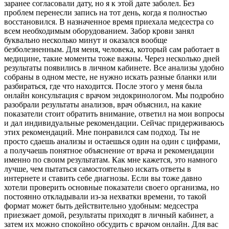
заранее согласовали дату, но я к этой дате заболел. Без
проблем перенесли запись на тот день, когда я полностью
восстановился. В назначенное время приехала медсестра со
всем необходимым оборудованием. Забор крови занял
буквально несколько минут и оказался вообще
безболезненным. Для меня, человека, который сам работает в
медицине, такие моменты тоже важны. Через несколько дней
результаты появились в личном кабинете. Все анализы удобно
собраны в одном месте, не нужно искать разные бланки или
разбираться, где что находится. После этого у меня была
онлайн консультация с врачом эндокринологом. Мы подробно
разобрали результаты анализов, врач объяснил, на какие
показатели стоит обратить внимание, ответил на мои вопросы
и дал индивидуальные рекомендации. Сейчас придерживаюсь
этих рекомендаций. Мне понравился сам подход. Ты не
просто сдаешь анализы и остаешься один на один с цифрами,
а получаешь понятное объяснение от врача и рекомендации
именно по своим результатам. Как мне кажется, это намного
лучше, чем пытаться самостоятельно искать ответы в
интернете и ставить себе диагнозы. Если вы тоже давно
хотели проверить основные показатели своего организма, но
постоянно откладывали из-за нехватки времени, то такой
формат может быть действительно удобным: медсестра
приезжает домой, результаты приходят в личный кабинет, а
затем их можно спокойно обсудить с врачом онлайн. Для вас