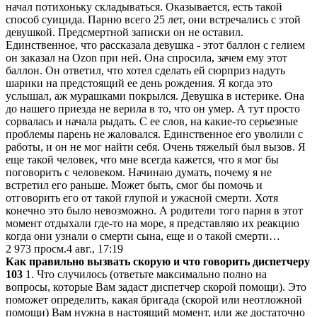
начал потихоньку складываться. Оказывается, есть такой
способ суицида. Парню всего 25 лет, они встречались с этой
девушкой. Предсмертной записки он не оставил.
Единственное, что рассказала девушка - этот баллон с гелием
он заказал на Ozon при ней. Она спросила, зачем ему этот
баллон. Он ответил, что хотел сделать ей сюрприз надуть
шарики на предстоящий ее день рождения. Я когда это
услышал, аж мурашками покрылся. Девушка в истерике. Она
до нашего приезда не верила в то, что он умер. А тут просто
сорвалась и начала рыдать. С ее слов, на какие-то серьезные
проблемы парень не жаловался. Единственное его уволили с
работы, и он не мог найти себя. Очень тяжелый был вызов. Я
еще такой человек, что мне всегда кажется, что я мог бы
поговорить с человеком. Начинаю думать, почему я не
встретил его раньше. Может быть, смог бы помочь и
отговорить его от такой глупой и ужасной смерти. Хотя
конечно это было невозможно. А родители того парня в этот
момент отдыхали где-то на море, я представляю их реакцию
когда они узнали о смерти сына, еще и о такой смерти…
2 973
просм.
4 авг., 17:19
Как правильно вызвать скорую и что говорить диспетчеру
103
1. Что случилось (ответьте максимально полно на
вопросы, которые Вам задаст диспетчер скорой помощи). Это
поможет определить, какая бригада (скорой или неотложной
помощи) Вам нужна в настоящий момент, или же достаточно