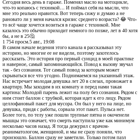
Сегодня весь день в гараже. Поменял масло на мотоцикле,
что-то копаюсь с техникой… И поймал себя на мысли, что
мне это реально нравится. Вот теперь сижу и думаю а не
рановато ли у меня начался кризис среднего возраста? 😂 Что-
то всё чаще хочется возиться в гараже с техникой. Мне
казалось это обычно приходит немного по позже, лет в 40 хотя
бы, а не в 25🤔
1 754
просм.
5 авг., 19:08
В самом начале ведения этого канала я рассказывал эту
историю, но многие ее не видели, поэтому захотелось
рассказать. Это история про первый суицид в моей практике
и наверное, самый запоминающийся. Повод к вызову звучал
так - без сознания. Тот самый повод за которым может
скрываться все что угодно. Поднимаемся на указанный этаж.
Нас встречает молодая девушка лет 20 в слезах, провожает в
квартиру. Мы заходим в их комнату и перед нами такая
картина: Молодой парень лежит на полу без сознания. Рядом с
ним стоит баллон с трубкой, которая идет к его лицу. Рядом
целлофановый пакет для мусора. Он был у него на лице, но
девушка, придя с работы, сорвала этот пакет. Пульса нет.
Более того, по телу уже пошли трупные пятна и окоченели
мышцы это означает, что смерть наступила уже как минимум
несколько часов назад. Я тогда дежурил с врачом-
реаниматологом, женщиной, и мы не сразу поняли, что
произошло. Баллон сразу не заметили. Только потом пазл