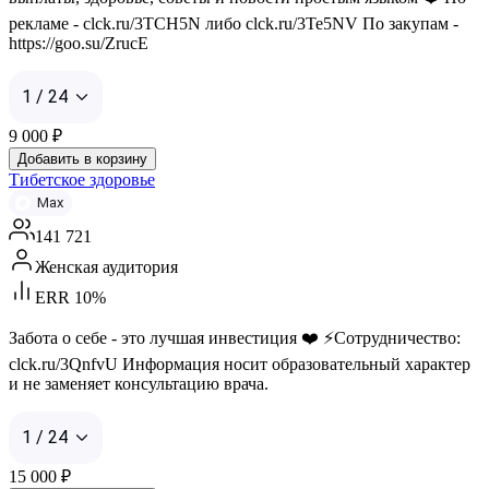
рекламе - clck.ru/3TCH5N либо clck.ru/3Te5NV По закупам -
https://goo.su/ZrucE
1 / 24
9 000
₽
Добавить в корзину
Тибетское здоровье
Max
141 721
Женская аудитория
ERR 10%
Забота о себе - это лучшая инвестиция ❤️ ⚡️Сотрудничество:
clck.ru/3QnfvU Информация носит образовательный характер
и не заменяет консультацию врача.
1 / 24
15 000
₽