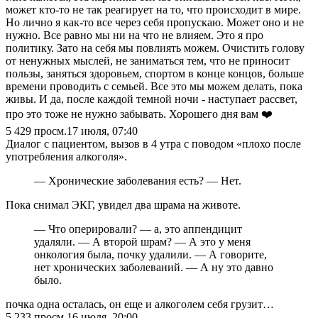
может кто-то не так реагирует на то, что происходит в мире.
Но лично я как-то все через себя пропускаю. Может оно и не
нужно. Все равно мы ни на что не влияем. Это я про
политику. Зато на себя мы повлиять можем. Очистить голову
от ненужных мыслей, не заниматься тем, что не приносит
пользы, заняться здоровьем, спортом в конце концов, больше
времени проводить с семьей. Все это мы можем делать, пока
живы. И да, после каждой темной ночи - наступает рассвет,
про это тоже не нужно забывать. Хорошего дня вам ❤️
5 429
просм.
17 июля, 07:40
Диалог с пациентом, вызов в 4 утра с поводом «плохо после
употребления алкоголя».
— Хронические заболевания есть? — Нет.
Пока снимал ЭКГ, увидел два шрама на животе.
— Что оперировали? — а, это аппендицит
удаляли. — А второй шрам? — А это у меня
онкология была, почку удалили. — А говорите,
нет хронических заболеваний. — А ну это давно
было.
почка одна осталась, он еще и алкоголем себя грузит…
5 233
просм.
16 июля, 20:00