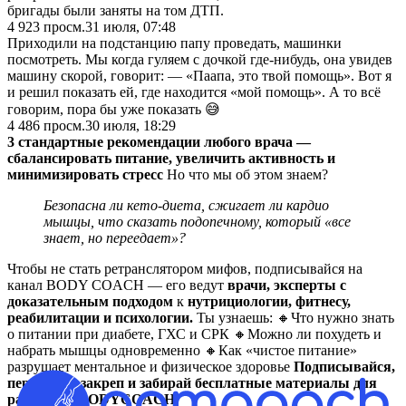
бригады были заняты на том ДТП.
4 923
просм.
31 июля, 07:48
Приходили на подстанцию папу проведать, машинки
посмотреть. Мы когда гуляем с дочкой где-нибудь, она увидев
машину скорой, говорит: — «Паапа, это твой помощь». Вот я
и решил показать ей, где находится «мой помощь». А то всё
говорим, пора бы уже показать 😅
4 486
просм.
30 июля, 18:29
3 стандартные рекомендации любого врача —
сбалансировать питание, увеличить активность и
минимизировать стресс
Но что мы об этом знаем?
Безопасна ли кето-диета, сжигает ли кардио
мышцы, что сказать подопечному, который «все
знает, но переедает»?
Чтобы не стать ретранслятором мифов, подписывайся на
канал BODY COACH — его ведут
врачи, эксперты с
доказательным подходом
к
нутрициологии, фитнесу,
реабилитации и психологии.
Ты узнаешь: 🔸Что нужно знать
о питании при диабете, ГХС и СРК 🔸Можно ли похудеть и
набрать мышцы одновременно 🔸Как «чистое питание»
разрушает ментальное и физическое здоровье
Подписывайся,
переходи в закреп и забирай бесплатные материалы для
работы:
@BODYCOACH