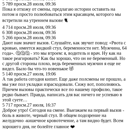
5 789
просм.
28 июля, 09:36
Пока я отхожу от смены, предлагаю истории оставить на
потом и просто полюбоваться этим красавцем, которого мы
встретили на утреннем вызове 🐈
4 714
просм.
28 июля, 09:36
6 308
просм.
28 июля, 09:36
5 266
просм.
28 июля, 09:36
Дают нам значит вызов. Слушайте, как звучит повод: «Рвота с
кровью, имеется жидкий стул, беременности нет. Мужчина, 64
года». 🤔🤔🤔 - это мы втроем: я, водитель и врач. Ну как на
такое реагировать? Как бы хорошо, что он не беременный. Но
с другой стороны плохо, ведь беременных мужчин я еще не
видел. Было бы что-то новенькое 🤣
5 140
просм.
27 июля, 19:06
А так работа сегодня кипит. Еще даже полсмены не прошло, а
мы уже пол укладки израсходовали. Сижу вот, пополняюсь.
Причем вызовы практически все по нашему профилю, такое
редко бывает. Правда, написать для вас ничего не успеваю в
этой суете…
5 717
просм.
27 июля, 16:37
Доброе утро! Сегодня на смене. Выезжаем на первый вызов -
боль в животе, черный стул. В общем подозрение на
желудочно -кишечное кровотечение, а там видно будет. Всем
хорошего дня, не болейте главное ❤️