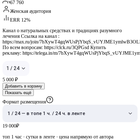
67 760
Женская аудитория
ERR 12%
Канал о натуральных средствах и традициях разумного
лечения Ссылка на канал :
https://max.ru/join/7bXywT4gqWUsPjYbqS_vUYJME1ymlwB3O
По всем вопросам: https://clck.ru/3QPGsd Купить
рекламу: https://telega.in/m/7bXywT4gqWUsPjYbqS_vUYJME
1 / 24
5 000
₽
Добавить в корзину
Показать ещё
Формат размещения
1 / 24 — в топе 1 ч. / 24 ч. в ленте
19 000
₽
топ 1 час
·
сутки в ленте
· цена напрямую от автора