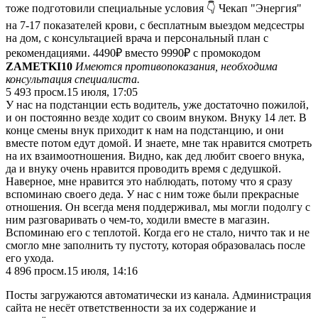
тоже подготовили специальные условия 👇 Чекап "Энергия"
на 7-17 показателей крови, с бесплатным выездом медсестры
на дом, с консультацией врача и персональный план с
рекомендациями. 4490₽ вместо 9990₽ с промокодом
ZAMETKI10
Имеются противопоказания, необходима
консультация специалиста.
5 493
просм.
15 июля, 17:05
У нас на подстанции есть водитель, уже достаточно пожилой,
и он постоянно везде ходит со своим внуком. Внуку 14 лет. В
конце смены внук приходит к нам на подстанцию, и они
вместе потом едут домой. И знаете, мне так нравится смотреть
на их взаимоотношения. Видно, как дед любит своего внука,
да и внуку очень нравится проводить время с дедушкой.
Наверное, мне нравится это наблюдать, потому что я сразу
вспоминаю своего деда. У нас с ним тоже были прекрасные
отношения. Он всегда меня поддерживал, мы могли подолгу с
ним разговаривать о чем-то, ходили вместе в магазин.
Вспоминаю его с теплотой. Когда его не стало, ничто так и не
смогло мне заполнить ту пустоту, которая образовалась после
его ухода.
4 896
просм.
15 июля, 14:16
Посты загружаются автоматически из канала. Администрация
сайта не несёт ответственности за их содержание и