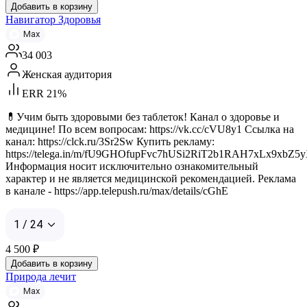
Добавить в корзину
Навигатор Здоровья
Max
34 003
Женская аудитория
ERR 21%
💊Учим быть здоровыми без таблеток! Канал о здоровье и
медицине! По всем вопросам: https://vk.cc/cVU8y1 Ссылка на
канал: https://clck.ru/3Sr2Sw Купить рекламу:
https://telega.in/m/fU9GHOfupFvc7hUSi2RiT2b1RAH7xLx9xbZ
Информация носит исключительно ознакомительный
характер и не является медицинской рекомендацией. Реклама
в канале - https://app.telepush.ru/max/details/cGhE
1 / 24
4 500
₽
Добавить в корзину
Природа лечит
Max