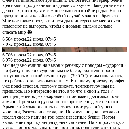
Очень залипательное зрелище) В целом весь интерьер очень
красивый, продуманный и сделан со вкусом. Заведение не из
дешевых, поэтому я и сам посещаю его крайне редко. Но на
праздники или какой-то особый случай можно выбраться)
Мне вот такие прогулки и походы в интересные места очень
помогают не выгореть, чтобы с новыми силами дальше
спасать мир 🚑
6 584
просм.
22 июля, 07:45
7 072
просм.
22 июля, 07:45
▶
6 786
просм.
22 июля, 07:45
6 976
просм.
22 июля, 07:45
Мы недавно ездили на вызов к ребенку с поводом «судороги».
По факту никаких судорог там не было, родители просто
испугались высокой температуры (39,5 °C), и им показалось,
что ребенок стал заторможенным. К нашему приезду нурофен
уже подействовал, поэтому снижать температуру нам не
пришлось. Но интересно не это, а то что в свои 2 года 7
месяцев ребенок разговаривает и понимает два языка - они
армяне. Причем по русски он говорит очень даже неплохо.
Армянский язык оценить не смогу, а вот русский у него
хороший) Разговаривает ладно. Но я чуть не упал, когда он
послал своего папу на три всем известные буквы. Потом
выдал еще парочку нецензурных словечек. На вопрос, откуда
у столь юного малыша такие познания, родители ответили: