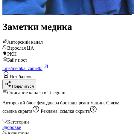
Заметки медика
Авторский канал
Взрослая ЦА
РКН
Байт пост
t.me/medika_zametki
Нет баллов
Поделиться
Описание канала в Telegram
Авторский блог фельдшера бригады реанимации. Связь:
ссылка скрыта
Реклама:
ссылка скрыта
Категории
Здоровье
Аудитория