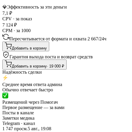
💎
Эффективность за эти деньги
7,1
₽
CPV · за показ
7 124
₽
CPM · за 1000
Пересчитывается от формата и охвата
2 667
/
24ч
Добавить в корзину
Гарантия выхода поста и возврат средств
Добавить в корзину
·
19 000
₽
Надёжность сделки
Среднее время ответа админа
Обычно отвечает быстро
Размещений через Помогач
Первое размещение — за вами
Посты в канале
Заметки медика
Telegram
· канал
1 747
просм.
5 авг., 19:08