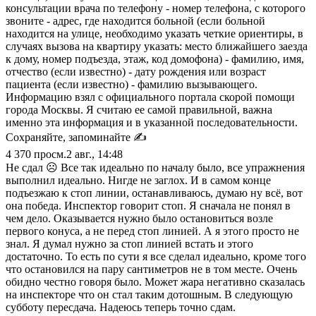
консультации врача по телефону - номер телефона, с которого
звоните - адрес, где находится больной (если больной
находится на улице, необходимо указать четкие ориентиры, в
случаях вызова на квартиру указать: место ближайшего заезда
к дому, номер подъезда, этаж, код домофона) - фамилию, имя,
отчество (если известно) - дату рождения или возраст
пациента (если известно) - фамилию вызывающего.
Информацию взял с официального портала скорой помощи
города Москвы. Я считаю ее самой правильной, важна
именно эта информация и в указанной последовательности.
Сохраняйте, запоминайте ✍️
4 370
просм.
2 авг., 14:48
Не сдал ☹️ Все так идеально по началу было, все упражнения
выполнил идеально. Нигде не заглох. И в самом конце
подъезжаю к стоп линии, останавливаюсь, думаю ну всё, вот
она победа. Инспектор говорит стоп. Я сначала не понял в
чем дело. Оказывается нужно было остановиться возле
первого конуса, а не перед стоп линией. А я этого просто не
знал. Я думал нужно за стоп линией встать и этого
достаточно. То есть по сути я все сделал идеально, кроме того
что остановился на пару сантиметров не в том месте. Очень
обидно честно говоря было. Может жара негативно сказалась
на инспекторе что он стал таким дотошным. В следующую
субботу пересдача. Надеюсь теперь точно сдам.