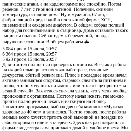
панические атаки, а на кардиограмме всё спокойно. Потом
ребёнок, 7 лет, с гнойной ангиной. Полечили, снизили
температуру, оставили дома. Ну и мужчина, 67 лет, с
фибрилляцией предсердий в постоянной форме, ХСН,
пневмонией и сахарным диабетом. В общем, собрал полный
набор для госпитализации в стационар. Дома оставлять такого
пациента опасно. Сейчас едем к беременной, повод -
нарушение сознания. В общем работаем 🚑
5 084
просм.
15 июля, 20:57
6 364
просм.
15 июля, 20:57
5 923
просм.
15 июля, 20:57
Давно хотел полностью проверить организм. Все-таки работа
на скорой помощи это постоянный стресс, суточные
дежурства, сбитый режим сна. Плюс в последнее время начал
активно заниматься спортом, стараюсь следить за питанием и
понял, что не хочу пить витамины или что-то еще просто «на
всякий случай». Захотелось сначала узнать, что у меня вообще
происходит с организмом. Поэтому начал искать, где можно
пройти полноценный чекап, и наткнулся на Bioniq.
Посмотрел программы, выбрал для себя комплекс «Мужское
здоровье до 40 лет» и записался. Честно говоря, после работы
меньше всего хочется тратить свой выходной на поездки по
лабораториям и сидеть в очередях. Здесь как раз понравился
формат: медсестра сама приезжает домой в удобное время. Мы