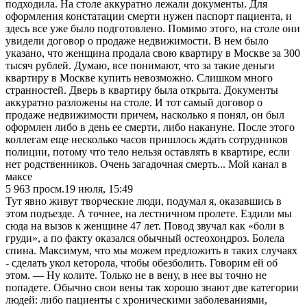
подходила. На столе аккуратно лежали документы. Для
оформления констатации смерти нужен паспорт пациента, и
здесь все уже было подготовлено. Помимо этого, на столе они
увидели договор о продаже недвижимости. В нем было
указано, что женщина продала свою квартиру в Москве за 300
тысяч рублей. Думаю, все понимают, что за такие деньги
квартиру в Москве купить невозможно. Слишком много
странностей. Дверь в квартиру была открыта. Документы
аккуратно разложены на столе. И тот самый договор о
продаже недвижимости причем, насколько я понял, он был
оформлен либо в день ее смерти, либо накануне. После этого
коллегам еще несколько часов пришлось ждать сотрудников
полиции, потому что тело нельзя оставлять в квартире, если
нет родственников. Очень загадочная смерть... Мой канал в
максе
5 963
просм.
19 июля, 15:49
Тут явно живут творческие люди, подумал я, оказавшись в
этом подъезде. А точнее, на лестничном пролете. Ездили мы
сюда на вызов к женщине 47 лет. Повод звучал как «боли в
груди», а по факту оказался обычный остеохондроз. Болела
спина. Максимум, что мы можем предложить в таких случаях
- сделать укол кеторола, чтобы обезболить. Говорим ей об
этом. — Ну колите. Только не в вену, в нее вы точно не
попадете. Обычно свои вены так хорошо знают две категории
людей: либо пациенты с хроническими заболеваниями,