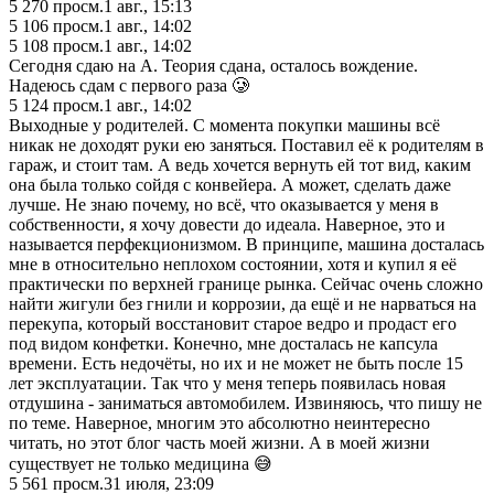
5 270
просм.
1 авг., 15:13
5 106
просм.
1 авг., 14:02
5 108
просм.
1 авг., 14:02
Сегодня сдаю на А. Теория сдана, осталось вождение.
Надеюсь сдам с первого раза 🥲
5 124
просм.
1 авг., 14:02
Выходные у родителей. С момента покупки машины всё
никак не доходят руки ею заняться. Поставил её к родителям в
гараж, и стоит там. А ведь хочется вернуть ей тот вид, каким
она была только сойдя с конвейера. А может, сделать даже
лучше. Не знаю почему, но всё, что оказывается у меня в
собственности, я хочу довести до идеала. Наверное, это и
называется перфекционизмом. В принципе, машина досталась
мне в относительно неплохом состоянии, хотя и купил я её
практически по верхней границе рынка. Сейчас очень сложно
найти жигули без гнили и коррозии, да ещё и не нарваться на
перекупа, который восстановит старое ведро и продаст его
под видом конфетки. Конечно, мне досталась не капсула
времени. Есть недочёты, но их и не может не быть после 15
лет эксплуатации. Так что у меня теперь появилась новая
отдушина - заниматься автомобилем. Извиняюсь, что пишу не
по теме. Наверное, многим это абсолютно неинтересно
читать, но этот блог часть моей жизни. А в моей жизни
существует не только медицина 😅
5 561
просм.
31 июля, 23:09