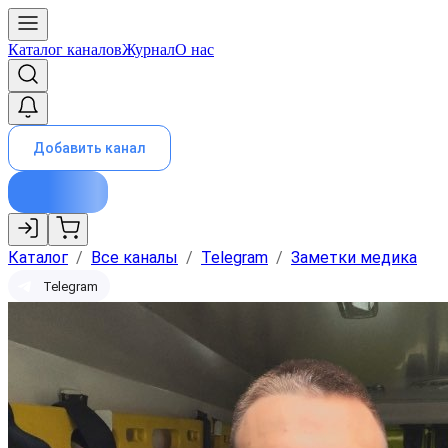
Каталог каналов
Журнал
О нас
Добавить канал
Каталог
/
Все каналы
/
Telegram
/
Заметки медика
Telegram