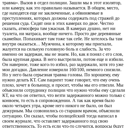
травма». Вызов в отдел полиции. Зашли мы в этот изолятор,
или камеру, как это правильно называется. В общем, место,
где находятся еще не заключенные, а обвиняемые в
преступлениях, которых должны содержать под стражей до
решения суда. Сидят они в этих камерах по двое. Честно
сказать, атмосфера там ужасная. В камерах душно, нет ни
туалета, ни матраса, вообще ничего. Просто две деревянные
скамейки. Попахивает там тоже так себе. Не хотелось бы там
внутри оказаться… Мужчина, к которому мы приехали,
жалуется на сильную головную боль и слабость. За что
именно он задержан, мы не знаем. Но, как я понял с его слов,
была крупная драка. В него выстрелили, потом еще и избили.
Он наверное, тоже кого-то избил, раз задержали, хотя это уже
мои догадки. Давление измерили 160/100, немного снизили.
Но у него была серьезная травма головы. По хорошему, ему
нужно делать КТ. Сам пациент тоже говорит, что ему очень
плохо, хочет в больницу, и просит, чтобы мы его отвезли. Мы
объяснили сотруднику полиции что нужно чтобы ему сделали
КТ, на что он ответил, что везти задержанного можно только с
конвоем, то есть в сопровождении. А так как время было
около четырех утра, кроме него никого не было, он был
дежурным. Мы созвонились со старшим врачом, объяснили
ситуацию. Он сказал, чтобы полицейский тогда написал в
своем журнале, что оставляет задержанного под свою
ответственность. То есть если что-то случится, вопросы будут