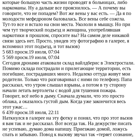
которые большую часть жизни проводят в больницах, либо
наркоманы. Ну а дальше все прояснилось. — А почему вы
говорите, что не попадем? Вот же вены у вас есть. — Да я по
молодости мефедроном баловалась. Все вены себе сожгла.
Тут-то все и встало на свои места. Укололи в мышцу. Но при
чем тут творческий подъезд и женщина, употреблявшая
наркотики в прошлом, спросите вы? На самом деле никакой
связи здесь нет. Просто, увидев эту фотографию в галерее, я
вспомнил этот подъезд, и тот вызов)
5 683
просм.
19 июля, 07:04
5 569
просм.
19 июля, 07:04
Сегодня дронами атаковали склад вайлдберис в Электростали.
Помимо склада пострадали и прилегающие территории, есть
погибшие, пострадавших много. Недалеко оттуда живут мои
родители. Только что разговаривал с ними по телефону. Папа
рассказал, что утром слышал взрывы, а потом в ту сторону
начали летать вертолеты с водой для тушения пожара.
Говорит, всё небо в дыму. Сначала думали, что это просто
облака, а оказалось густой дым. Когда уже закончится весь
этот ужас…
6 439
просм.
18 июля, 22:11
Наткнулся в галерее на эту фотку и понял, что про этот вызов
я вам так и не рассказал. Вот всегда так. На дежурстве писать
не успеваю, думаю дома напишу. Приезжаю домой, ложусь
спать и забываю. Повод к вызову звучал так «теряет сознание,