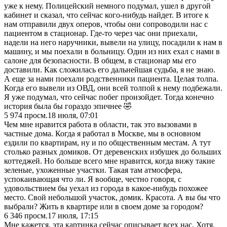
уже к нему. Полицейский немного подумал, ушел в другой
кабинет и сказал, что сейчас кого-нибудь найдет. В итоге к
нам отправили двух оперов, чтобы они сопроводили нас с
пациентом в стационар. Где-то через час они приехали,
надели на него наручники, вывели на улицу, посадили к нам в
машину, и мы поехали в больницу. Один из них ехал с нами в
салоне для безопасности. В общем, в стационар мы его
доставили. Как сложилась его дальнейшая судьба, я не знаю.
А еще за нами поехали родственники пациента. Целая толпа.
Когда его вывели из ОВД, они всей толпой к нему подбежали.
Я уже подумал, что сейчас побег произойдет. Тогда конечно
история была бы гораздо эпичнее 🤣
5 974
просм.
18 июля, 07:01
Чем мне нравится работа в области, так это вызовами в
частные дома. Когда я работал в Москве, мы в основном
ездили по квартирам, ну и по общественным местам. А тут
столько разных домиков. От деревенских избушек до больших
коттеджей. Но больше всего мне нравится, когда вижу такие
зеленые, ухоженные участки. Такая там атмосфера,
успокаивающая что ли. Я вообще, честно говоря, с
удовольствием бы уехал из города в какое-нибудь похожее
место. Свой небольшой участок, домик. Красота. А вы бы что
выбрали? Жить в квартире или в своем доме за городом?
6 346
просм.
17 июля, 17:15
Мне кажется, эта картинка сейчас описывает всех нас. Хотя,