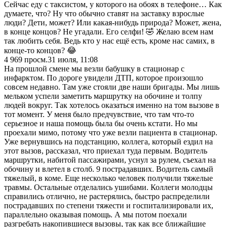
Сейчас еду с таксистом, у которого на обоях в телефоне… Как
думаете, что? Ну что обычно ставят на заставку взрослые
люди? Дети, может? Или какая-нибудь природа? Может, жена,
в конце концов? Не угадали. Его селфи! 🤣 Желаю всем нам
так любить себя. Ведь кто у нас ещё есть, кроме нас самих, в
конце-то концов? 😂
4 969
просм.
31 июля, 11:08
На прошлой смене мы везли бабушку в стационар с
инфарктом. По дороге увидели ДТП, которое произошло
совсем недавно. Там уже стояли две наши бригады. Мы лишь
мельком успели заметить маршрутку на обочине и толпу
людей вокруг. Так хотелось оказаться именно на том вызове в
тот момент. У меня было предчувствие, что там что-то
серьезное и наша помощь была бы очень кстати. Но мы
проехали мимо, потому что уже везли пациента в стационар.
Уже вернувшись на подстанцию, коллега, который ездил на
этот вызов, рассказал, что приехал туда первым. Водитель
маршрутки, набитой пассажирами, уснул за рулем, съехал на
обочину и влетел в столб. 9 пострадавших. Водитель самый
тяжелый, в коме. Еще несколько человек получили тяжелые
травмы. Остальные отделались ушибами. Коллеги молодцы
справились отлично, не растерялись, быстро распределили
пострадавших по степени тяжести и госпитализировали их,
параллельно оказывая помощь. А мы потом поехали
разгребать накопившиеся вызовы, так как все ближайшие