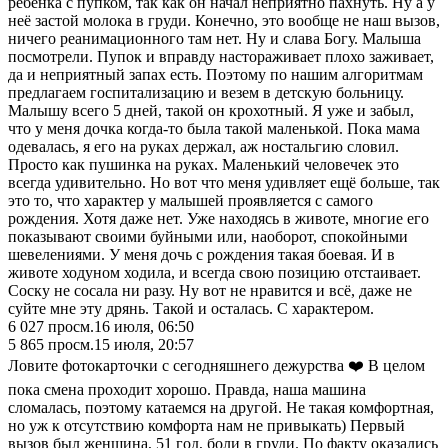
ребенка с пупком, так как он начал неприятно пахнуть. Ну а у
неё застой молока в груди. Конечно, это вообще не наш вызов,
ничего реанимационного там нет. Ну и слава Богу. Малыша
посмотрели. Пупок и вправду настораживает плохо заживает,
да и неприятный запах есть. Поэтому по нашим алгоритмам
предлагаем госпитализацию и везем в детскую больницу.
Малышу всего 5 дней, такой он крохотный. Я уже и забыл,
что у меня дочка когда-то была такой маленькой. Пока мама
одевалась, я его на руках держал, аж ностальгию словил.
Просто как пушинка на руках. Маленький человечек это
всегда удивительно. Но вот что меня удивляет ещё больше, так
это то, что характер у малышей проявляется с самого
рождения. Хотя даже нет. Уже находясь в животе, многие его
показывают своими буйными или, наоборот, спокойными
шевелениями. У меня дочь с рождения такая боевая. И в
животе ходуном ходила, и всегда свою позицию отстаивает.
Соску не сосала ни разу. Ну вот не нравится и всё, даже не
суйте мне эту дрянь. Такой и осталась. С характером.
6 027
просм.
16 июля, 06:50
5 865
просм.
15 июля, 20:57
Ловите фотокарточки с сегодняшнего дежурства ❤️ В целом
пока смена проходит хорошо. Правда, наша машина
сломалась, поэтому катаемся на другой. Не такая комфортная,
но уж к отсутствию комфорта нам не привыкать) Первый
вызов был женщина, 51 год, боли в груди. По факту оказались