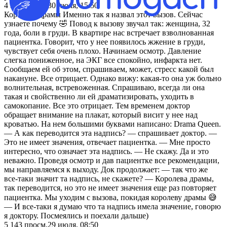
4 367
просм.
30 июля, 15:50
Королева драмы Именно так я назвал этот вызов. Сейчас
узнаете почему 🤣 Повод к вызову звучал так: женщина, 32
года, боли в груди. В квартире нас встречает взволнованная
пациентка. Говорит, что у нее появилось жжение в груди,
чувствует себя очень плохо. Начинаем осмотр. Давление
слегка пониженное, на ЭКГ все спокойно, инфаркта нет.
Сообщаем ей об этом, спрашиваем, может, стресс какой был
накануне. Все отрицает. Однако вижу: какая-то она уж больно
волнительная, встревоженная. Спрашиваю, всегда ли она
такая и свойственно ли ей драматизировать, уходить в
самокопание. Все это отрицает. Тем временем доктор
обращает внимание на плакат, который висит у нее над
кроватью. На нем большими буквами написано: Drama Queen.
— А как переводится эта надпись? — спрашивает доктор. —
Это не имеет значения, отвечает пациентка. — Мне просто
интересно, что означает эта надпись. — Не скажу. Да и это
неважно. Проведя осмотр и дав пациентке все рекомендации,
мы направляемся к выходу. Док продолжает: — так что же
все-таки значит та надпись, не скажете? — Королева драмы,
так переводится, но это не имеет значения еще раз повторяет
пациентка. Мы уходим с вызова, покидая королеву драмы 😅
— И все-таки я думаю что та надпись имела значение, говорю
я доктору. Посмеялись и поехали дальше)
5 143
просм.
29 июля, 08:50