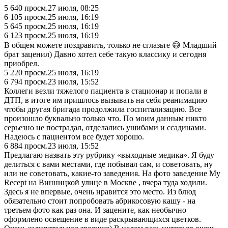
5 640
просм.
27 июля, 08:25
6 105
просм.
25 июля, 16:19
5 645
просм.
25 июля, 16:19
6 123
просм.
25 июля, 16:19
В общем можете поздравить, только не сглазьте 😅 Младший
брат заценил) Давно хотел себе такую классику и сегодня
приобрел.
5 220
просм.
25 июля, 16:19
6 794
просм.
23 июля, 15:52
Коллеги везли тяжелого пациента в стационар и попали в
ДТП, в итоге им пришлось вызывать на себя реанимацию
чтобы другая бригада продолжила госпитализацию. Все
произошло буквально только что. По моим данным никто
серьезно не пострадал, отделались ушибами и ссадинами.
Надеюсь с пациентом все будет хорошо.
6 884
просм.
23 июля, 15:52
Предлагаю назвать эту рубрику «выходные медика». Я буду
делиться с вами местами, где побывал сам, и советовать, ну
или не советовать, какие-то заведения. На фото заведение My
Recept на Винницкой улице в Москве , вчера туда ходили.
Здесь я не впервые, очень нравится это место. Из блюд
обязательно стоит попробовать абрикосовую кашу - на
третьем фото как раз она. И зацените, как необычно
оформлено освещение в виде раскрывающихся цветков.