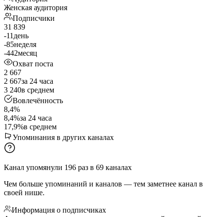
Женская аудитория
Подписчики
31 839
-11
день
-85
неделя
-442
месяц
Охват поста
2 667
2 667
за 24 часа
3 240
в среднем
Вовлечённость
8,4%
8,4%
за 24 часа
17,9%
в среднем
Упоминания в других каналах
Канал упомянули
196
раз
в
69
каналах
Чем больше упоминаний и каналов — тем заметнее канал в
своей нише.
Информация о подписчиках