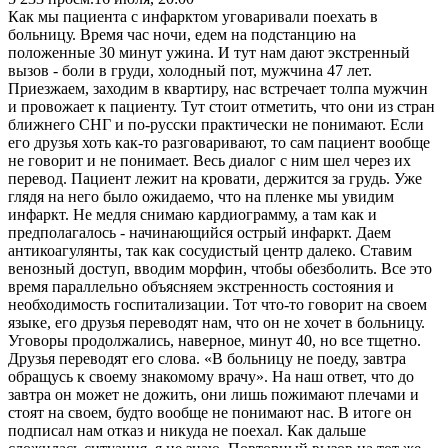
Как мы пациента с инфарктом уговаривали поехать в
больницу. Время час ночи, едем на подстанцию на
положенные 30 минут ужина. И тут нам дают экстренный
вызов - боли в груди, холодный пот, мужчина 47 лет.
Приезжаем, заходим в квартиру, нас встречает толпа мужчин
и провожает к пациенту. Тут стоит отметить, что они из стран
ближнего СНГ и по-русски практически не понимают. Если
его друзья хоть как-то разговаривают, то сам пациент вообще
не говорит и не понимает. Весь диалог с ним шел через их
перевод. Пациент лежит на кровати, держится за грудь. Уже
глядя на него было ожидаемо, что на пленке мы увидим
инфаркт. Не медля снимаю кардиограмму, а там как и
предполагалось - начинающийся острый инфаркт. Даем
антикоагулянты, так как сосудистый центр далеко. Ставим
венозный доступ, вводим морфин, чтобы обезболить. Все это
время параллельно объясняем экстренность состояния и
необходимость госпитализации. Тот что-то говорит на своем
языке, его друзья переводят нам, что он не хочет в больницу.
Уговоры продолжались, наверное, минут 40, но все тщетно.
Друзья переводят его слова. «В больницу не поеду, завтра
обращусь к своему знакомому врачу». На наш ответ, что до
завтра он может не дожить, они лишь пожимают плечами и
стоят на своем, будто вообще не понимают нас. В итоге он
подписал нам отказ и никуда не поехал. Как дальше