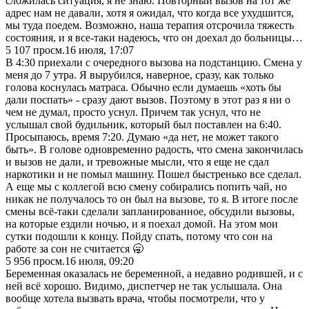
сложилась ситуация, я не знаю. Повторный вызов на тот же
адрес нам не давали, хотя я ожидал, что когда все ухудшится,
мы туда поедем. Возможно, наша терапия отсрочила тяжесть
состояния, и я все-таки надеюсь, что он доехал до больницы…
5 107
просм.
16 июля, 17:07
В 4:30 приехали с очередного вызова на подстанцию. Смена у
меня до 7 утра. Я вырубился, наверное, сразу, как только
голова коснулась матраса. Обычно если думаешь «хоть бы
дали поспать» - сразу дают вызов. Поэтому в этот раз я ни о
чем не думал, просто уснул. Причем так уснул, что не
услышал свой будильник, который был поставлен на 6:40.
Просыпаюсь, время 7:20. Думаю «да нет, не может такого
быть». В голове одновременно радость, что смена закончилась
и вызов не дали, и тревожные мысли, что я еще не сдал
наркотики и не помыл машину. Пошел быстренько все сделал.
А еще мы с коллегой всю смену собирались попить чай, но
никак не получалось то он был на вызове, то я. В итоге после
смены всё-таки сделали запланированное, обсудили вызовы,
на которые ездили ночью, и я поехал домой. На этом мои
сутки подошли к концу. Пойду спать, потому что сон на
работе за сон не считается 🥱
5 956
просм.
16 июля, 09:20
Беременная оказалась не беременной, а недавно родившей, и с
ней всё хорошо. Видимо, диспетчер не так услышала. Она
вообще хотела вызвать врача, чтобы посмотрели, что у