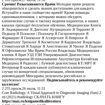
Срочно! Разыскиваются Врачи
Молодые врачи решили
объединиться и сделать знания доступными для каждого.
Вступайте в наше сообщество врачей! Кроме команды
единомышленников, с которыми можно обсудить
клинические случаи и тактику ведения пациентов, в наших
каналах проходит бесплатное обучение. Медицинские Книги
Я Эндокринолог Я Диетолог Нутрициолог Я Терапевт Я
Педиатр Я Психолог | Психиатр Я Гастроэнтеролог Я
Фармацевт Я Гинеколог Я Аллерголог Я Невролог Я
Дерматолог Трихолог Я Косметолог Я Кардиолог Владельцы
Стоматологий Я Хирург Я Анестезиолог Я Уролог Я Подолог
Я Офтальмолог Мы Врачи России Владельцы Медицинских
клиник Я Врач УЗД УЗИ Ультразвуковой Диагностики
Рефлексотерапия Иглоукалывание Акупунктура Китайская
Медицина Я Радиолог | Лучевой диагностики| КТ| МРТ Я
Ветеринар В каждом канале публикуются клинические
случаи по конкретной специализации, обновления
рекомендаций Минздрава, результаты российских и
зарубежных исследований.
Подписывайтесь и рекомендуйте
коллегам!
2 255
просм.
26 июля, 11:31
Core Radiology. A Visual Approach to Diagnostic Imaging (Sun) 2
ed (2021) #radiology СКАЧАТЬ КНИГУ
https://max.ru/knigamedikaliteratura