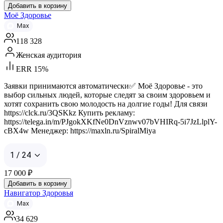
Добавить в корзину
Моё Здоровье
Max
118 328
Женская аудитория
ERR 15%
Заявки принимаются автоматически✅ Моё Здоровье - это
выбор сильных людей, которые следят за своим здоровьем и
хотят сохранить свою молодость на долгие годы! Для связи
https://clck.ru/3QSKkz Купить рекламу:
https://telega.in/m/PJgokXKfNe0DnVznwv07bVHIRq-5i7JzLlplY-
cBX4w Менеджер: https://maxln.ru/SpiralMiya
1 / 24
17 000
₽
Добавить в корзину
Навигатор Здоровья
Max
34 629