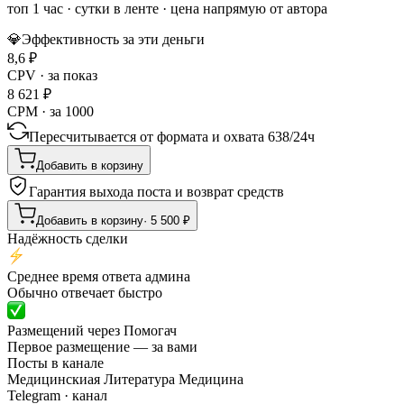
топ 1 час
·
сутки в ленте
· цена напрямую от автора
💎
Эффективность за эти деньги
8,6
₽
CPV · за показ
8 621
₽
CPM · за 1000
Пересчитывается от формата и охвата
638
/
24ч
Добавить в корзину
Гарантия выхода поста и возврат средств
Добавить в корзину
·
5 500
₽
Надёжность сделки
Среднее время ответа админа
Обычно отвечает быстро
Размещений через Помогач
Первое размещение — за вами
Посты в канале
Медицинскиая Литература Медицина
Telegram
· канал