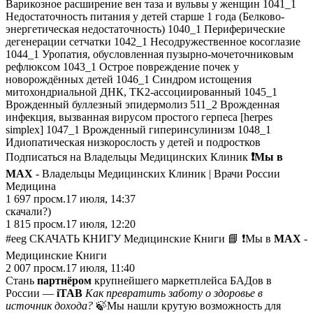
Варикозное расширение вен таза и вульвы у женщин 1041_1
Недостаточность питания у детей старше 1 года (Белково-
энергетическая недостаточность) 1040_1 Периферические
дегенерации сетчатки 1042_1 Несодружественное косоглазие
1044_1 Уропатия, обусловленная пузырно-мочеточниковым
рефлюксом 1043_1 Острое повреждение почек у
новорождённых детей 1046_1 Синдром истощения
митохондриальной ДНК, TK2-ассоциированный 1045_1
Врожденный буллезный эпидермолиз 511_2 Врожденная
инфекция, вызванная вирусом простого герпеса [herpes
simplex] 1047_1 Врожденный гиперинсулинизм 1048_1
Идиопатическая низкорослость у детей и подростков
Подписаться на Владельцы Медицинских Клиник
❗️Мы в
MAX
- Владельцы Медицинских Клиник | Врачи России
Медицина
1 697
просм.
17 июля, 14:37
скачали?)
1 815
просм.
17 июля, 12:20
#eeg СКАЧАТЬ КНИГУ Медицинские Книги 📘 ❗️Мы в
MAX
-
Медицинские Книги
2 007
просм.
17 июля, 11:40
Стань
партнёром
крупнейшего маркетплейса БАДов в
России —
iTAB
Как превратить заботу о здоровье в
источник дохода?
🍃Мы нашли крутую возможность для