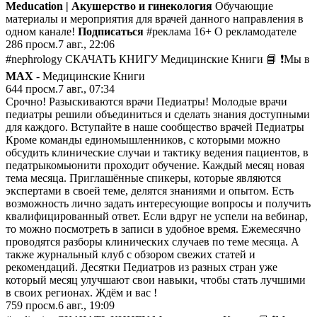
Meducation | Акушерство и гинекология
Обучающие
материалы и мероприятия для врачей данного направления в
одном канале!
Подписаться
#реклама 16+ О рекламодателе
286
просм.
7 авг., 22:06
#nephrology СКАЧАТЬ КНИГУ Медицинские Книги 📘 ❗️Мы в
MAX
- Медицинские Книги
644
просм.
7 авг., 07:34
Срочно! Разыскиваются врачи Педиатры! Молодые врачи
педиатры решили объединиться и сделать знания доступными
для каждого. Вступайте в наше сообщество врачей Педиатры
Кроме команды единомышленников, с которыми можно
обсудить клинические случаи и тактику ведения пациентов, в
педатрыкомьюнити проходит обучение. Каждый месяц новая
тема месяца. Приглашённые спикеры, которые являются
экспертами в своей теме, делятся знаниями и опытом. Есть
возможность лично задать интересующие вопросы и получить
квалифицированный ответ. Если вдруг не успели на вебинар,
то можно посмотреть в записи в удобное время. Ежемесячно
проводятся разборы клинических случаев по теме месяца. А
также журнальный клуб с обзором свежих статей и
рекомендаций. Десятки Педиатров из разных стран уже
который месяц улучшают свои навыки, чтобы стать лучшими
в своих регионах. Ждём и вас !
759
просм.
6 авг., 19:09