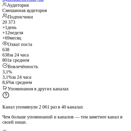
Аудитория
Смешанная аудитория
Подписчики
20 373
+1
день
+12
неделя
+69
месяц
Охват поста
638
638
за 24 часа
801
в среднем
Вовлечённость
3,1%
3,1%
за 24 часа
8,6%
в среднем
Упоминания в других каналах
Канал упомянули
2 061
раз
в
40
каналах
Чем больше упоминаний и каналов — тем заметнее канал в
своей нише.