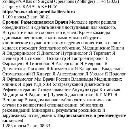
Zollinger's Atlas of Surgical Operations (Zollinger) 11 ed (2022)
#surgery СКАЧАТЬ КНИГУ
https://max.ru/knigamedikaliteratura
1 109
просм.
3 авг., 08:21
Срочно! Разыскиваются Врачи
Молодые врачи решили
объединиться и сделать знания доступными для каждого.
Вступайте в наше сообщество врачей! Кроме команды
единомышленников, с которыми можно обсудить
клинические случаи и тактику ведения пациентов, в наших
каналах проходит бесплатное обучение. Медицинские Книги
Я Эндокринолог Я Диетолог Нутрициолог Я Терапевт Я
Педиатр Я Психолог | Психиатр Я Гастроэнтеролог Я
Фармацевт Я Гинеколог Я Аллерголог Я Невролог Я
Дерматолог Трихолог Я Косметолог Я Кардиолог Владельцы
Стоматологий Я Хирург Я Анестезиолог Я Уролог Я Подолог
Я Офтальмолог Мы Врачи России Владельцы Медицинских
клиник Я Врач УЗД УЗИ Ультразвуковой Диагностики
Рефлексотерапия Иглоукалывание Акупунктура Китайская
Медицина Я Радиолог | Лучевой диагностики| КТ| МРТ Я
Ветеринар В каждом канале публикуются клинические
случаи по конкретной специализации, обновления
рекомендаций Минздрава, результаты российских и
зарубежных исследований.
Подписывайтесь и рекомендуйте
коллегам!
1 283
просм.
2 авг., 08:33