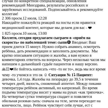
случаи по конкретной специализации, обновления
рекомендаций Минздрава, результаты российских и
зарубежных исследований. Подписывайтесь и рекомендуйте
коллегам!
2 306
просм.
12 июля, 12:28
Накидайте пожалуйста реакций на посты если нравится
медицинский контент, которые мы делаем для вас - ❤️
1 825
просм.
10 июля, 13:00
Коллеги, сегодня предлагаем сыграем в «приём на
скорость» по наболевшей теме: сыпи😅
Вводные: Ваш
прием длится 15 минут. Нужно собрать анамнез, осмотреть
ребёнка, дать рекомендации и заполнить документы. Мы
кратко описываем ситуацию и жалобы, а вам нужно в
комментариях ответить на вопросы. Через несколько часов мы
напишем о дальнейшей судьбе пациентов и нашу версию.
🙏🏻❤️Не бойтесь написать «что -то не то», ведь мы все время
чему -то учимся и это ок ☺️
Ситуация № 1
⤵️
Пациент:
девочка, 1,4 года. Жалобы на лихорадку до 39,5 в течении
четырех дней, вялость, сниженный аппетит. Между пиками
температуры ребёнок активный, но капризный. Во время
подъема температуры висит у мамы на руках «как тряпочка».
На четвертые сутки температура спадает и появляется
обильная розовая сыпь: сначала на теле, затем переходит на
конечности, лицо. Ребёнок чувствует себя лучше, ест с