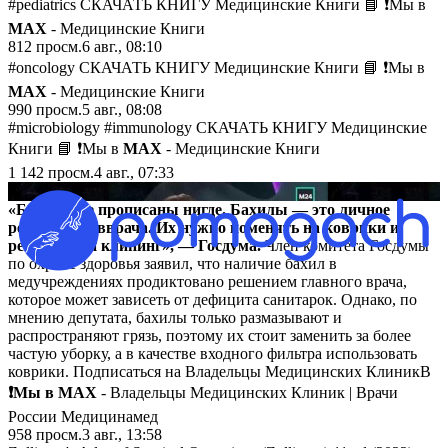
#pediatrics СКАЧАТЬ КНИГУ Медицинские Книги 📘 ❗️Мы в
MAX
- Медицинские Книги
812
просм.
6 авг., 08:10
#oncology СКАЧАТЬ КНИГУ Медицинские Книги 📘 ❗️Мы в
MAX
- Медицинские Книги
990
просм.
5 авг., 08:08
#microbiology #immunology СКАЧАТЬ КНИГУ Медицинские
Книги 📘 ❗️Мы в
MAX
- Медицинские Книги
1 142
просм.
4 авг., 07:33
▶
«Бахилы не прописаны нигде. Бахилы — это личное
решение главврача. Их нужно поменять на коврики и
регулярный клининг», — Госдума.
Член комитета Госдумы
по охране здоровья заявил, что наличие бахил в
медучреждениях продиктовано решением главного врача,
которое может зависеть от дефицита санитарок. Однако, по
мнению депутата, бахилы только размазывают и
распространяют грязь, поэтому их стоит заменить за более
частую уборку, а в качестве входного фильтра использовать
коврики. Подписаться на Владельцы Медицинских КлиникВ
❗️Мы в MAX
- Владельцы Медицинских Клиник | Врачи
России Медицинамед
958
просм.
3 авг., 13:58