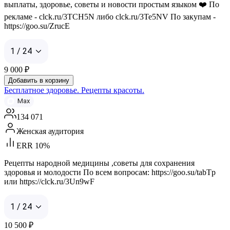
выплаты, здоровье, советы и новости простым языком ❤️ По
рекламе - clck.ru/3TCH5N либо clck.ru/3Te5NV По закупам -
https://goo.su/ZrucE
1 / 24
9 000
₽
Добавить в корзину
Бесплатное здоровье. Рецепты красоты.
Max
134 071
Женская аудитория
ERR 10%
Рецепты народной медицины ,советы для сохранения
здоровья и молодости По всем вопросам: https://goo.su/tabTp
или https://clck.ru/3Un9wF
1 / 24
10 500
₽