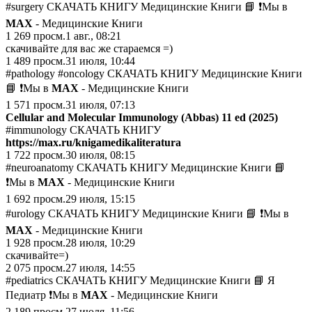
#surgery СКАЧАТЬ КНИГУ Медицинские Книги 📘 ❗️Мы в
MAX
- Медицинские Книги
1 269
просм.
1 авг., 08:21
скачивайте для вас же стараемся =)
1 489
просм.
31 июля, 10:44
#pathology #oncology СКАЧАТЬ КНИГУ Медицинские Книги
📘 ❗️Мы в
MAX
- Медицинские Книги
1 571
просм.
31 июля, 07:13
Cellular and Molecular Immunology (Abbas) 11 ed (2025)
#immunology СКАЧАТЬ КНИГУ
https://max.ru/knigamedikaliteratura
1 722
просм.
30 июля, 08:15
#neuroanatomy СКАЧАТЬ КНИГУ Медицинские Книги 📘
❗️Мы в
MAX
- Медицинские Книги
1 692
просм.
29 июля, 15:15
#urology СКАЧАТЬ КНИГУ Медицинские Книги 📘 ❗️Мы в
MAX
- Медицинские Книги
1 928
просм.
28 июля, 10:29
скачивайте=)
2 075
просм.
27 июля, 14:55
#pediatrics СКАЧАТЬ КНИГУ Медицинские Книги 📘 Я
Педиатр ❗️Мы в
MAX
- Медицинские Книги
2 189
просм.
27 июля, 11:56