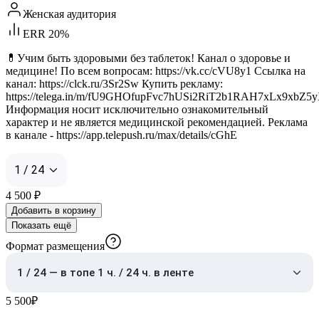
Женская аудитория
ERR 20%
💊Учим быть здоровыми без таблеток! Канал о здоровье и
медицине! По всем вопросам: https://vk.cc/cVU8y1 Ссылка на
канал: https://clck.ru/3Sr2Sw Купить рекламу:
https://telega.in/m/fU9GHOfupFvc7hUSi2RiT2b1RAH7xLx9xbZ
Информация носит исключительно ознакомительный
характер и не является медицинской рекомендацией. Реклама
в канале - https://app.telepush.ru/max/details/cGhE
1 / 24
4 500
₽
Добавить в корзину
Показать ещё
Формат размещения
1 / 24 — в топе 1 ч. / 24 ч. в ленте
5 500
₽