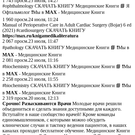
1 745
просм.
25 июля, 14:27
#ophthalmology СКАЧАТЬ КНИГУ Медицинские Книги 📘 Я
Офтальмолог ❗️Мы в
MAX
- Медицинские Книги
1 960
просм.
24 июля, 11:24
Manual of Perioperative Care in Adult Cardiac Surgery (Bojar) 6 ed
(2021) #cardiosurgery СКАЧАТЬ КНИГУ
https://max.ru/knigamedikaliteratura
2 067
просм.
23 июля, 11:47
#pathology СКАЧАТЬ КНИГУ Медицинские Книги 📘 ❗️Мы в
MAX
- Медицинские Книги
2 081
просм.
22 июля, 11:16
#biochemistry СКАЧАТЬ КНИГУ Медицинские Книги 📘 ❗️Мы
в
MAX
- Медицинские Книги
2 258
просм.
21 июля, 11:55
#biochemistry СКАЧАТЬ КНИГУ Медицинские Книги 📘 ❗️Мы
в
MAX
- Медицинские Книги
2 319
просм.
20 июля, 12:13
Срочно! Разыскиваются Врачи
Молодые врачи решили
объединиться и сделать знания доступными для каждого.
Вступайте в наше сообщество врачей! Кроме команды
единомышленников, с которыми можно обсудить
клинические случаи и тактику ведения пациентов, в наших
каналах проходит бесплатное обучение. Медицинские Книги