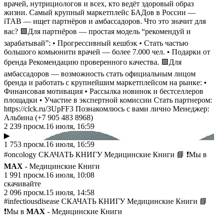
врачей, нутрициологов и всех, кто ведёт здоровый образ
жизни. Самый крупный маркетплейс БАДов в России —
iTAB — ищет партнёров и амбассадоров. Что это значит для
вас? 🟩Для партнёров — простая модель “рекомендуй и
зарабатывай”: • Прогрессивный кешбэк • Стать частью
большого комьюнити врачей — более 7.000 чел. • Подарки от
бренда Рекомендацию проверенного качества. 🟩Для
амбассадоров — возможность стать официальным лицом
бренда и работать с крупнейшим маркетплейсом на рынке: •
Финансовая мотивация • Рассылка новинок и бестселлеров
площадки • Участие в экспертной комиссии Стать партнером:
https://clck.ru/3UpFF3 Познакомлюсь с вами лично Менеджер:
Альбина (+7 905 483 8968)
2 239
просм.
16 июля, 16:59
▶
1 753
просм.
16 июля, 16:59
#oncology СКАЧАТЬ КНИГУ Медицинские Книги 📘 ❗️Мы в
MAX
- Медицинские Книги
1 991
просм.
16 июля, 10:08
скачивайте
2 096
просм.
15 июля, 14:58
#infectiousdisease СКАЧАТЬ КНИГУ Медицинские Книги 📘
❗️Мы в
MAX
- Медицинские Книги