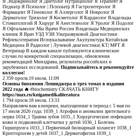
Я Эндокринолог Я Диетолог Нутрициолог Я Терапевт Я
Педиатр Я Психолог | Психиатр Я Гастроэнтеролог Я
Фармацевт Я Гинеколог Я Аллерголог Я Невролог Я
Дерматолог Трихолог Я Косметолог Я Кардиолог Владельцы
Стоматологий Я Хирург Я Анестезиолог Я Уролог Я Подолог
Я Офтальмолог Мы Врачи России Владельцы Медицинских
клиник Я Врач УЗД УЗИ Ультразвуковой Диагностики
Рефлексотерапия Иглоукалывание Акупунктура Китайская
Медицина Я Радиолог | Лучевой диагностики| КТ| МРТ Я
Ветеринар В каждом канале публикуются клинические
случаи по конкретной специализации, обновления
рекомендаций Минздрава, результаты российских и
зарубежных исследований.
Подписывайтесь и рекомендуйте
коллегам!
2 359
просм.
19 июля, 11:09
Основы биохимии Ленинджера в трех томах в издании
2022 года 🔥
#biochemistry СКАЧАТЬ КНИГУ
https://max.ru/knigamedikaliteratura
1 794
просм.
18 июля, 13:33
Направляем вам клинреки, выпущенные в период с 5 мая по
17 июля 2026 года: 1039_1 Атрофия и аномалии зрительного
нерва 1034_1 Травма зубов 1035_1 Хирургические инфекции
кожи и подкожной клетчатки у детей 1036_1 Болезнь
Гиршпрунга 1033_1 Первичный билиарный холангит 1038_1
Крипторхизм у детей 1037_1 Дерматофития 1039_1