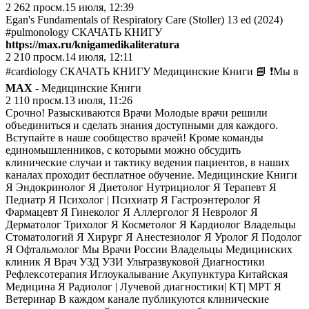
2 262
просм.
15 июля, 12:39
Egan's Fundamentals of Respiratory Care (Stoller) 13 ed (2024)
#pulmonology СКАЧАТЬ КНИГУ
https://max.ru/knigamedikaliteratura
2 210
просм.
14 июля, 12:11
#cardiology СКАЧАТЬ КНИГУ Медицинские Книги 📘 ❗️Мы в
MAX
- Медицинские Книги
2 110
просм.
13 июля, 11:26
Срочно! Разыскиваются Врачи Молодые врачи решили
объединиться и сделать знания доступными для каждого.
Вступайте в наше сообщество врачей! Кроме команды
единомышленников, с которыми можно обсудить
клинические случаи и тактику ведения пациентов, в наших
каналах проходит бесплатное обучение. Медицинские Книги
Я Эндокринолог Я Диетолог Нутрициолог Я Терапевт Я
Педиатр Я Психолог | Психиатр Я Гастроэнтеролог Я
Фармацевт Я Гинеколог Я Аллерголог Я Невролог Я
Дерматолог Трихолог Я Косметолог Я Кардиолог Владельцы
Стоматологий Я Хирург Я Анестезиолог Я Уролог Я Подолог
Я Офтальмолог Мы Врачи России Владельцы Медицинских
клиник Я Врач УЗД УЗИ Ультразвуковой Диагностики
Рефлексотерапия Иглоукалывание Акупунктура Китайская
Медицина Я Радиолог | Лучевой диагностики| КТ| МРТ Я
Ветеринар В каждом канале публикуются клинические