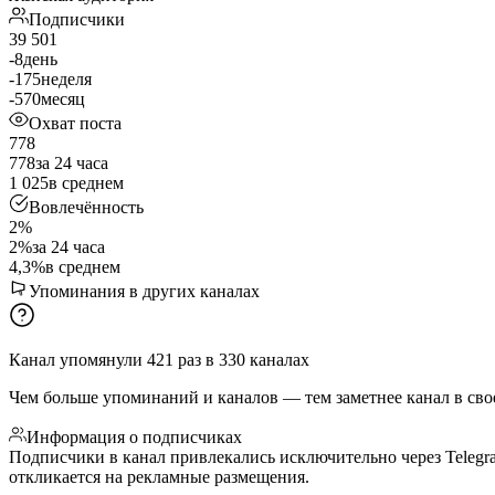
Подписчики
39 501
-8
день
-175
неделя
-570
месяц
Охват поста
778
778
за 24 часа
1 025
в среднем
Вовлечённость
2%
2%
за 24 часа
4,3%
в среднем
Упоминания в других каналах
Канал упомянули
421
раз
в
330
каналах
Чем больше упоминаний и каналов — тем заметнее канал в сво
Информация о подписчиках
Подписчики в канал привлекались исключительно через Telegr
откликается на рекламные размещения.