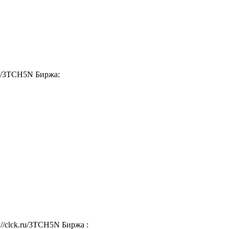
ru/3TCH5N Биржа:
//clck.ru/3TCH5N Биржа :