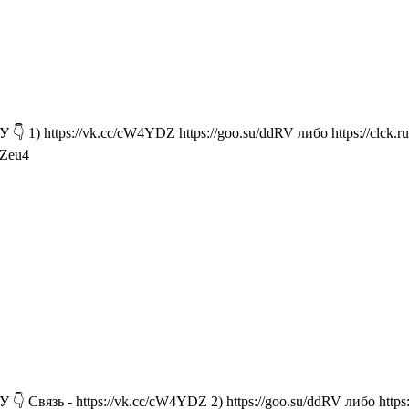
1) https://vk.cc/cW4YDZ https://goo.su/ddRV либо https://clck.
1Zeu4
вязь - https://vk.cc/cW4YDZ 2) https://goo.su/ddRV либо https: