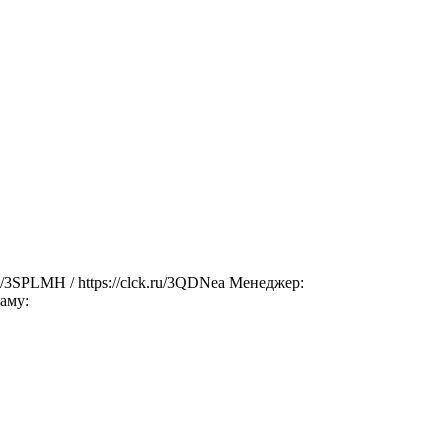
u/3SPLMH / https://clck.ru/3QDNea Менеджер:
аму: