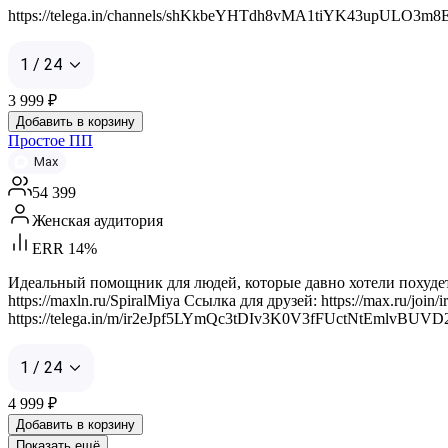
https://telega.in/channels/shKkbeYHTdh8vMA1tiYK43upULO3m8E
1 / 24
3 999
₽
Добавить в корзину
Простое ПП
Max
54 399
Женская аудитория
ERR 14%
Идеальный помощник для людей, которые давно хотели похудеть,
https://maxln.ru/SpiralMiya Ссылка для друзей: https://max.r
https://telega.in/m/ir2eJpf5LYmQc3tDIv3K0V3fFUctNtEmlvBUV
1 / 24
4 999
₽
Добавить в корзину
Показать ещё