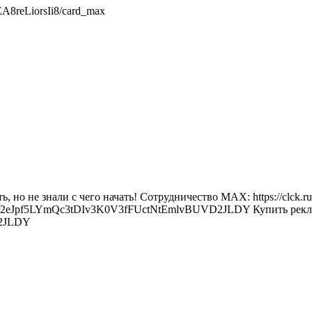
A8reLiorsIi8/card_max
 но не знали с чего начать! Сотрудничество MAX: https://clck.r
u/join/ir2eJpf5LYmQc3tDIv3K0V3fFUctNtEmlvBUVD2JLDY Купить рекл
D2JLDY