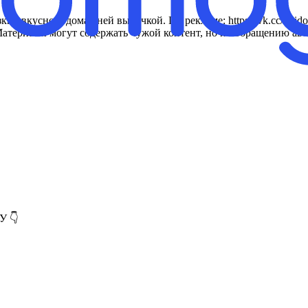
 вкусной, домашней выпечкой. По рекламе: https://vk.cc/cSido8 
EcT Материалы могут содержать чужой контент, но по обращению ав
У 👇