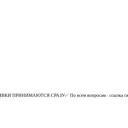
С нами зима будет вкусной🥰 -закатки -заготовки -компоты ЗАЯВКИ ПРИНИМАЮТСЯ СРАЗУ✅ По всем вопросам -
ссылка с