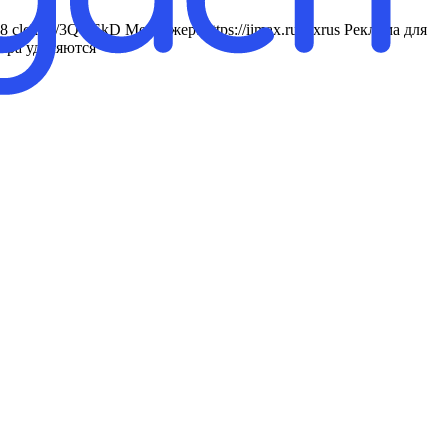
clck.ru/3QYEkD Менеджер: https://iimax.ru/lexrus Реклама для
тора удаляются