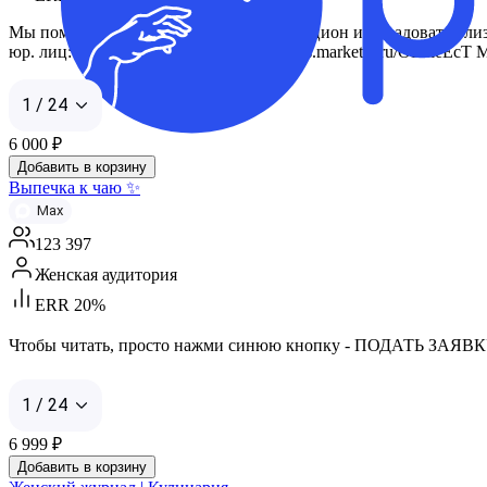
Мы поможем вам разнообразить свой рацион и порадовать близких
юр. лиц: https://telega.in/m/kinocneki или s.marketly.ru/OL2le
1 / 24
6 000
₽
Добавить в корзину
Выпечка к чаю ✨
Max
123 397
Женская аудитория
ERR 20%
Чтобы читать, просто нажми синюю кнопку - ПОДАТЬ ЗАЯВК
1 / 24
6 999
₽
Добавить в корзину