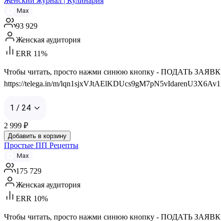
Женский журнал | Кулинария
Max
93 929
Женская аудитория
ERR 11%
Чтобы читать, просто нажми синюю кнопку - ПОДАТЬ ЗАЯВКУ 👇 
https://telega.in/m/lqn1sjxVJtAElKDUcs9gM7pN5vIdarenU3X6Av
1 / 24
2 999
₽
Добавить в корзину
Простые ПП Рецепты
Max
175 729
Женская аудитория
ERR 10%
Чтобы читать, просто нажми синюю кнопку - ПОДАТЬ ЗАЯВКУ 👇 С