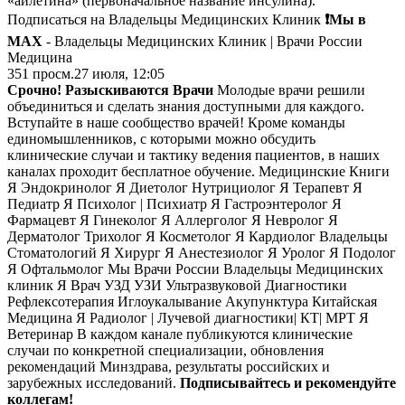
«айлетина» (первоначальное название инсулина).
Подписаться на Владельцы Медицинских Клиник
❗️Мы в
MAX
- Владельцы Медицинских Клиник | Врачи России
Медицина
351
просм.
27 июля, 12:05
Срочно! Разыскиваются Врачи
Молодые врачи решили
объединиться и сделать знания доступными для каждого.
Вступайте в наше сообщество врачей! Кроме команды
единомышленников, с которыми можно обсудить
клинические случаи и тактику ведения пациентов, в наших
каналах проходит бесплатное обучение. Медицинские Книги
Я Эндокринолог Я Диетолог Нутрициолог Я Терапевт Я
Педиатр Я Психолог | Психиатр Я Гастроэнтеролог Я
Фармацевт Я Гинеколог Я Аллерголог Я Невролог Я
Дерматолог Трихолог Я Косметолог Я Кардиолог Владельцы
Стоматологий Я Хирург Я Анестезиолог Я Уролог Я Подолог
Я Офтальмолог Мы Врачи России Владельцы Медицинских
клиник Я Врач УЗД УЗИ Ультразвуковой Диагностики
Рефлексотерапия Иглоукалывание Акупунктура Китайская
Медицина Я Радиолог | Лучевой диагностики| КТ| МРТ Я
Ветеринар В каждом канале публикуются клинические
случаи по конкретной специализации, обновления
рекомендаций Минздрава, результаты российских и
зарубежных исследований.
Подписывайтесь и рекомендуйте
коллегам!