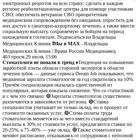
электронных рецептов на всю страну; сделать в каждом
регионе реабилитационные центры для помощи участникам
СВО; обеспечить ветеранов СВО приоритетным
медицинским сопровождением без ожидания, упростить для
них доступ к санаторно-курортному лечению, а также ввести
социальную выплату, сохраняемую за бойцом на период
нахождения в госпитале. Подписаться на Владельцы
Медицинских Клиник
❗️Мы в MAX
- Владельцы
Медицинских Клиник | Врачи России Медицинамед
403
просм.
29 июля, 15:06
Стоматологи не попали в тренд
♦️Тенденция на повышение
заработной платы обошла стороной экспертов в области
лечения зубов — данные сервиса Dream Job показывают, что
медианная зарплата стоматологов за год сократилась на 10%.
Причём специализация оказалась единственной из
популярных, которая показала снижение. Что со статистикой
и с чем это связано: 🔵Зарплаты стоматологов существенно
различаются в зависимости от региона. 🔵Ставка
специалистов учитывает не только оклад, но и процент от
стоимости оказанных услуг. 🔵Схема оплаты труда
стоматологов меняется из-за чего вместо стандартной
выплаты в 30% от стоимости услуг, предлагаются ставки по
20-25%, а 75–80% — уже оклад. 🔵Также стоматологии
меняют расписание, отказываясь от сотрудников с неполной