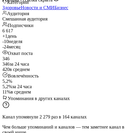
Категории
Здоровье
Новости и СМИ
Бизнес
Аудитория
Смешанная аудитория
Подписчики
6 617
+1
день
-10
неделя
-24
месяц
Охват поста
346
346
за 24 часа
420
в среднем
Вовлечённость
5,2%
5,2%
за 24 часа
11%
в среднем
Упоминания в других каналах
Канал упомянули
2 279
раз
в
164
каналах
Чем больше упоминаний и каналов — тем заметнее канал в
своей нише.