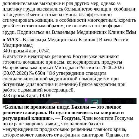
дополнительные выходные и ряд других мер, однако за
пластику груди высказались большинство женщин, сообщили
в Госдуме. Именно эта мера смогла бы эффективно
стимулировать женщин, в особенности многодетных, кормить
детей естественным образом, не опасаясь потери формы
груди. Подписаться на Владельцы Медицинских Клиник
❗️Мы
в MAX
- Владельцы Медицинских Клиник | Врачи России
Медицинамед
349
просм.
4 авг., 07:41
В августе в некоторых регионах России уже начинают
готовить домашние припасы, консервировать продукты
Направляем вам приказ Минздрава России от 26.06.2026
(30.07.2026) № 650н "Об утверждении стандарта
специализированной медицинской помощи детям при
ботулизме (диагностика и лечение) Будьте аккуратны при
работе с домашней консервацией,
328
просм.
3 авг., 19:18
▶
«Бахилы не прописаны нигде. Бахилы — это личное
решение главврача. Их нужно поменять на коврики и
регулярный клининг», — Госдума.
Член комитета Госдумы
по охране здоровья заявил, что наличие бахил в
медучреждениях продиктовано решением главного врача,
которое может зависеть от дефицита санитарок. Однако, по