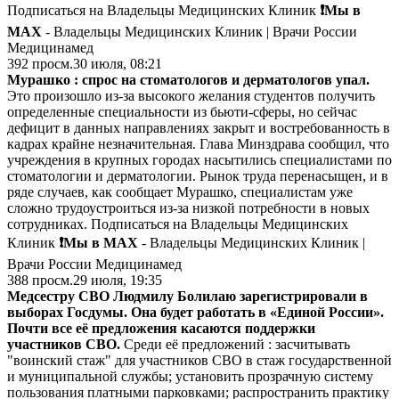
Подписаться на Владельцы Медицинских Клиник
❗️Мы в
MAX
- Владельцы Медицинских Клиник | Врачи России
Медицинамед
392
просм.
30 июля, 08:21
Мурашко : спрос на стоматологов и дерматологов упал.
Это произошло из-за высокого желания студентов получить
определенные специальности из бьюти-сферы, но сейчас
дефицит в данных направлениях закрыт и востребованность в
кадрах крайне незначительная. Глава Минздрава сообщил, что
учреждения в крупных городах насытились специалистами по
стоматологии и дерматологии. Рынок труда перенасыщен, и в
ряде случаев, как сообщает Мурашко, специалистам уже
сложно трудоустроиться из-за низкой потребности в новых
сотрудниках. Подписаться на Владельцы Медицинских
Клиник
❗️Мы в MAX
- Владельцы Медицинских Клиник |
Врачи России Медицинамед
388
просм.
29 июля, 19:35
Медсестру СВО Людмилу Болилаю зарегистрировали в
выборах Госдумы. Она будет работать в «Единой России».
Почти все её предложения касаются поддержки
участников СВО.
Среди её предложений : засчитывать
"воинский стаж" для участников СВО в стаж государственной
и муниципальной службы; установить прозрачную систему
пользования платными парковками; распространить практику