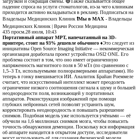
загрузкой и сокращая смены. 🔵Также сказывается общее
падение спроса на услуги стоматологов, из-за чего клиникам
приходится активно вкладываться в рекламу. Подписаться на
Владельцы Медицинских Клиник
❗️Мы в MAX
- Владельцы
Медицинских Клиник | Врачи России Медицина
435
просм.
28 июля, 10:43
Портативный аппарат МРТ, напечатанный на 3D-
принтере, стоит на 93% дешевле обычного
♦️Это следует из
инициативы Open Source Imaging Initiative — некоммерческая
организация доработала проект устройства OSI2 ONE. Его
проблема состоит в том, что оно имеет ограниченную
напряженность магнитного поля в 50 мТл (по сравнению с
1,5–3 Тл, используемыми полноразмерными аппаратами). Но
теперь в гонку вмешивается ИИ. Аналитик Брайан Роеммеле
считает, что искусственный интеллект может преодолеть
ограничение низкого соотношения сигнала к шуму и большей
неоднородности поля, возникающей у портативных
аппаратов. Реконструкция изображений при помощи
глубоких нейронных сетей позволят устранить шум,
корректировать неоднородность и повышать разрешение
снимков. Подобная модель уже используется учёными — её
обучили на 1,6 миллионах снимков мозга, чтобы повысить
точность обнаружения деменции. Поскольку вся информация
об аппарате находится в открытом доступе, исследователи
могут использовать её для создания физической модели,