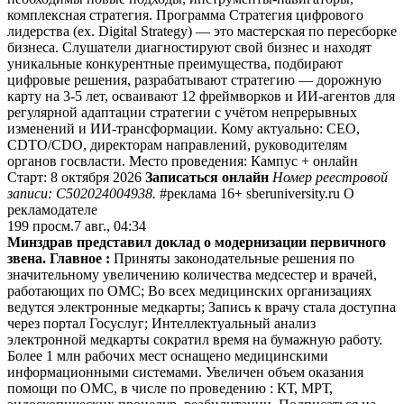
комплексная стратегия. Программа Стратегия цифрового
лидерства (ex. Digital Strategy) — это мастерская по пересборке
бизнеса. Слушатели диагностируют свой бизнес и находят
уникальные конкурентные преимущества, подбирают
цифровые решения, разрабатывают стратегию — дорожную
карту на 3-5 лет, осваивают 12 фреймворков и ИИ-агентов для
регулярной адаптации стратегии с учётом непрерывных
изменений и ИИ-трансформации. Кому актуально: CEO,
CDTO/CDO, директорам направлений, руководителям
органов госвласти. Место проведения: Кампус + онлайн
Старт: 8 октября 2026
Записаться онлайн
Номер реестровой
записи: С502024004938.
#реклама 16+ sberuniversity.ru О
рекламодателе
199
просм.
7 авг., 04:34
Минздрав представил доклад о модернизации первичного
звена.
Главное :
Приняты законодательные решения по
значительному увеличению количества медсестер и врачей,
работающих по ОМС; Во всех медицинских организациях
ведутся электронные медкарты; Запись к врачу стала доступна
через портал Госуслуг; Интеллектуальный анализ
электронной медкарты сократил время на бумажную работу.
Более 1 млн рабочих мест оснащено медицинскими
информационными системами. Увеличен объем оказания
помощи по ОМС, в числе по проведению : КТ, МРТ,