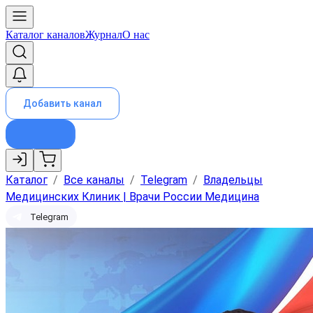
Каталог каналов
Журнал
О нас
Добавить канал
Каталог
/
Все каналы
/
Telegram
/
Владельцы
Медицинских Клиник | Врачи России Медицина
Telegram