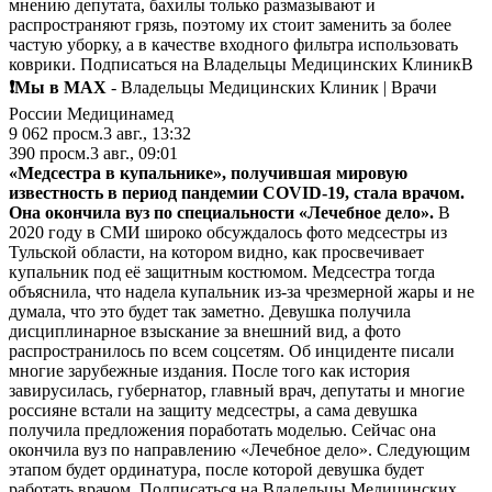
мнению депутата, бахилы только размазывают и
распространяют грязь, поэтому их стоит заменить за более
частую уборку, а в качестве входного фильтра использовать
коврики. Подписаться на Владельцы Медицинских КлиникВ
❗️Мы в MAX
- Владельцы Медицинских Клиник | Врачи
России Медицинамед
9 062
просм.
3 авг., 13:32
390
просм.
3 авг., 09:01
«Медсестра в купальнике», получившая мировую
известность в период пандемии COVID-19, стала врачом.
Она окончила вуз по специальности «Лечебное дело».
В
2020 году в СМИ широко обсуждалось фото медсестры из
Тульской области, на котором видно, как просвечивает
купальник под её защитным костюмом. Медсестра тогда
объяснила, что надела купальник из-за чрезмерной жары и не
думала, что это будет так заметно. Девушка получила
дисциплинарное взыскание за внешний вид, а фото
распространилось по всем соцсетям. Об инциденте писали
многие зарубежные издания. После того как история
завирусилась, губернатор, главный врач, депутаты и многие
россияне встали на защиту медсестры, а сама девушка
получила предложения поработать моделью. Сейчас она
окончила вуз по направлению «Лечебное дело». Следующим
этапом будет ординатура, после которой девушка будет
работать врачом. Подписаться на Владельцы Медицинских