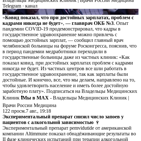
Владельцы Медицинских Клиник | Врачи России Медицина
Telegram
· канал
▶
«
Ковид показал, что при достойных зарплатах, проблем с
кадрами никогда не будет
»,
— главврач ОКБ №3
. Опыт
пандемии COVID-19 продемонстрировал, что кадры в
государственное здравоохранение можно привлечь с
помощью достойных зарплат, — сообщил главный врач
челябинской больницы на форуме Росконгресса, пояснив, что
в период пандемии медработники переходили в
государственные больницы даже из частных клиник: «Как
показал ковид, при достойных зарплатах проблем с кадрами
никогда не будет. Из частных центров все шли работать в
государственное здравоохранение, так как зарплаты были
достойные. И конечно, все, что мы делаем, направлено на то,
чтобы удовлетворить население и иметь более достойную
заработную плату». Подписаться на Владельцы Медицинских
Клиник
❗️Мы в MAX
- Владельцы Медицинских Клиник |
Врачи России Медицина
122
просм.
7 авг., 19:18
Экспериментальный препарат снизил число запоев у
пациентов с алкогольной зависимостью
🍷
Экспериментальный препарат pemvidutide от американской
компании Altimmune показал обнадёживающие результаты во
II фазе клинических испытаний при терапии алкогольной