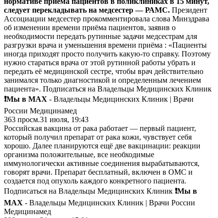
нормативе приема пациентов в поликлиниках в 15 минут,
следует перекладывать на медсестер — РАМС.
Президент
Ассоциации медсестер прокомментировала слова Минздрава
об изменении времени приёма пациентов, заявив о
необходимости передать рутинные задачи медсестрам для
разгрузки врача и уменьшения времени приёма : «Пациенты
иногда приходят просто получить какую-то справку. Поэтому
нужно стараться врача от этой рутинной работы убрать и
передать её медицинской сестре, чтобы врач действительно
занимался только диагностикой и определенным лечением
пациента». Подписаться на Владельцы Медицинских Клиник
❗️Мы в MAX
- Владельцы Медицинских Клиник | Врачи
России Медицинамед
363
просм.
31 июля, 19:43
Российская вакцина от рака работает — первый пациент,
который получил препарат от рака кожи, чувствует себя
хорошо. Далее планируются ещё две вакцинации: реакции
организма положительные, все необходимые
иммунологически активные соединения вырабатываются,
говорят врачи. Препарат бесплатный, включен в ОМС и
создается под опухоль каждого конкретного пациента.
Подписаться на Владельцы Медицинских Клиник
❗️Мы в
MAX
- Владельцы Медицинских Клиник | Врачи России
Медицинамед