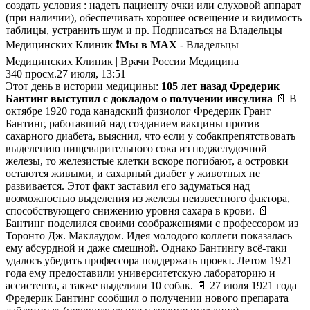
создать условия : надеть пациенту очки или слуховой аппарат
(при наличии), обеспечивать хорошее освещение и видимость
таблицы, устранить шум и пр. Подписаться на Владельцы
Медицинских Клиник
❗️Мы в MAX
- Владельцы
Медицинских Клиник | Врачи России Медицина
340
просм.
27 июля, 13:51
Этот день в истории медицины:
105 лет назад Фредерик
Бантинг выступил с докладом о получении инсулина
📄 В
октябре 1920 года канадский физиолог Фредерик Грант
Бантинг, работавший над созданием вакцины против
сахарного диабета, выяснил, что если у собакпрепятствовать
выделению пищеварительного сока из поджелудочной
железы, то железистые клетки вскоре погибают, а островки
остаются живыми, и сахарный диабет у животных не
развивается. Этот факт заставил его задуматься над
возможностью выделения из железы неизвестного фактора,
способствующего снижению уровня сахара в крови. 📄
Бантинг поделился своими соображениями с профессором из
Торонто Дж. Маклаудом. Идея молодого коллеги показалась
ему абсурдной и даже смешной. Однако Бантингу всё-таки
удалось убедить профессора поддержать проект. Летом 1921
года ему предоставили университетскую лабораторию и
ассистента, а также выделили 10 собак. 📄 27 июля 1921 года
Фредерик Бантинг сообщил о получении нового препарата