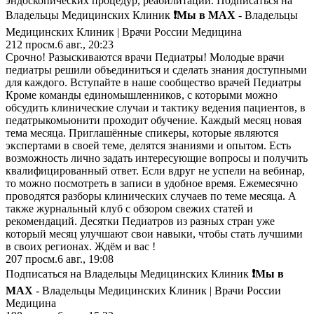
эндоскопических процедур, реабилитации. Подписаться на
Владельцы Медицинских Клиник
❗️Мы в MAX
- Владельцы
Медицинских Клиник | Врачи России Медицина
212
просм.
6 авг., 20:23
Срочно! Разыскиваются врачи Педиатры! Молодые врачи
педиатры решили объединиться и сделать знания доступными
для каждого. Вступайте в наше сообщество врачей Педиатры
Кроме команды единомышленников, с которыми можно
обсудить клинические случаи и тактику ведения пациентов, в
педатрыкомьюнити проходит обучение. Каждый месяц новая
тема месяца. Приглашённые спикеры, которые являются
экспертами в своей теме, делятся знаниями и опытом. Есть
возможность лично задать интересующие вопросы и получить
квалифицированный ответ. Если вдруг не успели на вебинар,
то можно посмотреть в записи в удобное время. Ежемесячно
проводятся разборы клинических случаев по теме месяца. А
также журнальный клуб с обзором свежих статей и
рекомендаций. Десятки Педиатров из разных стран уже
который месяц улучшают свои навыки, чтобы стать лучшими
в своих регионах. Ждём и вас !
207
просм.
6 авг., 19:08
Подписаться на Владельцы Медицинских Клиник
❗️Мы в
MAX
- Владельцы Медицинских Клиник | Врачи России
Медицина