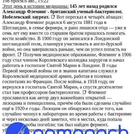
198
просм.
6 авг., 15:22
Этот день в истории медицины:
145 лет назад родился
Александр Флеминг - британский ученый-бактериолог,
Нобелевский лауреат.
📑 Вот пересказ в четырёх абзацах:
Александр Флеминг родился 6 августа 1881 года в
Шотландии, в семье фермера, и рано лишился отца — уже в
семь лет ему вместе со старшим братом пришлось помогать
вести хозяйство. В 1900 году он записался в Лондонский
шотландский полк, планируя участвовать в англо-бурской
войне, но она завершилась раньше, чем он успел попасть на
фронт. 📑 Получив медицинское образование, Флеминг в 1906
году стал членом Королевского колледжа хирургов и начал
работать в госпитале Святой Марии в Лондоне. В годы
Первой мировой войны он в звании капитана служил в
Королевской медицинской армии, работая в полевых
госпиталях во Франции. После войны, в 1918 году, он
вернулся в госпиталь Святой Марии, а спустя десятилетие
стал там профессором бактериологии. 📑 Флеминг
прославился как автор двух важнейших открытий —
лизоцима и пенициллина, причём оба были сделаны случайно
ещё в 1920-е годы. Лизоцим он обнаружил после того, как
случайно чихнул в лаборатории во время работы с бактериями
и через несколько дней заметил, что в местах, куда попала
слюна, микробы погибли; так был найден фермент,
убивающий вредные бактерии, но безопасный для тканей