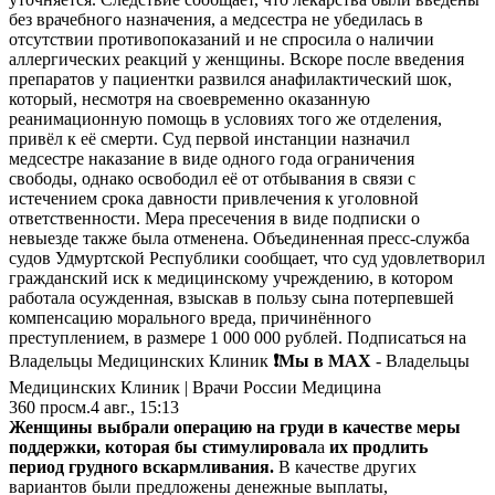
без врачебного назначения, а медсестра не убедилась в
отсутствии противопоказаний и не спросила о наличии
аллергических реакций у женщины. Вскоре после введения
препаратов у пациентки развился анафилактический шок,
который, несмотря на своевременно оказанную
реанимационную помощь в условиях того же отделения,
привёл к её смерти. Суд первой инстанции назначил
медсестре наказание в виде одного года ограничения
свободы, однако освободил её от отбывания в связи с
истечением срока давности привлечения к уголовной
ответственности. Мера пресечения в виде подписки о
невыезде также была отменена. Объединенная пресс-служба
судов Удмуртской Республики сообщает, что суд удовлетворил
гражданский иск к медицинскому учреждению, в котором
работала осужденная, взыскав в пользу сына потерпевшей
компенсацию морального вреда, причинённого
преступлением, в размере 1 000 000 рублей. Подписаться на
Владельцы Медицинских Клиник
❗️Мы в MAX
- Владельцы
Медицинских Клиник | Врачи России Медицина
360
просм.
4 авг., 15:13
Женщины выбрали операцию на груди в качестве меры
поддержки, которая бы стимулировал
а
их продлить
период грудного вскармливания.
В качестве других
вариантов были предложены денежные выплаты,