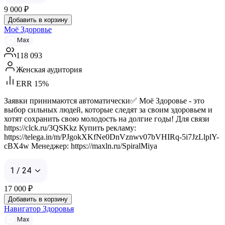
9 000
₽
Добавить в корзину
Моё Здоровье
Max
118 093
Женская аудитория
ERR 15%
Заявки принимаются автоматически✅ Моё Здоровье - это
выбор сильных людей, которые следят за своим здоровьем и
хотят сохранить свою молодость на долгие годы! Для связи
https://clck.ru/3QSKkz Купить рекламу:
https://telega.in/m/PJgokXKfNe0DnVznwv07bVHIRq-5i7JzLlplY-
cBX4w Менеджер: https://maxln.ru/SpiralMiya
1 / 24
17 000
₽
Добавить в корзину
Навигатор Здоровья
Max