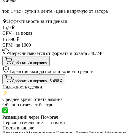
5 498
₽
топ 1 час
·
сутки в ленте
· цена напрямую от автора
💎
Эффективность за эти деньги
15,9
₽
CPV · за показ
15 890
₽
CPM · за 1000
Пересчитывается от формата и охвата
346
/
24ч
Добавить в корзину
Гарантия выхода поста и возврат средств
Добавить в корзину
·
5 498
₽
Надёжность сделки
Среднее время ответа админа
Обычно отвечает быстро
Размещений через Помогач
Первое размещение — за вами
Посты в канале