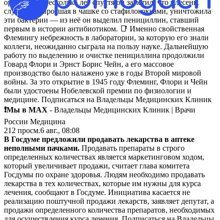
организма. Несколько лет спустя он заметил, что плесень,
случайно выросшая в чашке со стафилококками, уничтожила
эти бактерии — из неё он выделил пенициллин, ставший
первым в истории антибиотиком. 📑 Именно свойственная
Флемингу небрежность в лаборатории, за которую его знали
коллеги, неожиданно сыграла на пользу науке. Дальнейшую
работу по выделению и очистке пенициллина продолжили
Говард Флори и Эрнст Борис Чейн, а его массовое
производство было налажено уже в годы Второй мировой
войны. За это открытие в 1945 году Флеминг, Флори и Чейн
были удостоены Нобелевской премии по физиологии и
медицине. Подписаться на Владельцы Медицинских Клиник
❗️Мы в MAX
- Владельцы Медицинских Клиник | Врачи
России Медицина
212
просм.
6 авг., 08:08
В Госдуме предложили продавать лекарства в аптеке
неполными пачками.
Продавать препараты в строго
определенных количествах является маркетинговом ходом,
который увеличивает продажи, считает глава комитета
Госдумы по охране здоровья. Людям необходимо продавать
лекарства в тех количествах, которые им нужны для курса
лечения, сообщают в Госдуме. Инициатива касается не
реализацию поштучной продажи лекарств, заявляет депутат, а
продажи определенного количества препаратов, необходимых
для осуществления курса лечения. Подписаться на Владельцы