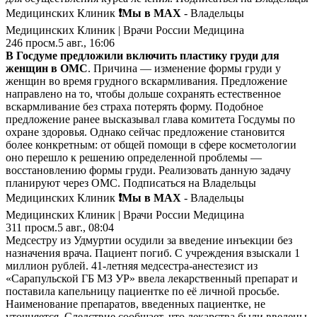
Медицинских Клиник
❗️Мы в MAX
- Владельцы
Медицинских Клиник | Врачи России Медицина
246
просм.
5 авг., 16:06
В Госдуме предложили включить пластику груди для
женщин в ОМС
. Причина — изменение формы груди у
женщин во время грудного вскармливания. Предложение
направлено на то, чтобы дольше сохранять естественное
вскармливание без страха потерять форму. Подобное
предложение ранее высказывал глава комитета Госдумы по
охране здоровья. Однако сейчас предложение становится
более конкретным: от общей помощи в сфере косметологии
оно перешло к решению определенной проблемы —
восстановлению формы груди. Реализовать данную задачу
планируют через ОМС. Подписаться на Владельцы
Медицинских Клиник
❗️Мы в MAX
- Владельцы
Медицинских Клиник | Врачи России Медицина
311
просм.
5 авг., 08:04
Медсестру из Удмуртии осудили за введение инъекции без
назначения врача. Пациент погиб. С учреждения взыскали 1
миллион рублей. 41-летняя медсестра-анестезист из
«Сарапульской ГБ МЗ УР» ввела лекарственный препарат и
поставила капельницу пациентке по её личной просьбе.
Наименование препаратов, введенных пациентке, не
уточняется. Следствие сообщает, что лекарства были введены