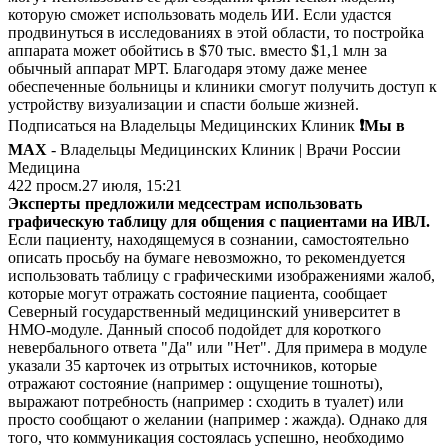
которую сможет использовать модель ИИ. Если удастся
продвинуться в исследованиях в этой области, то постройка
аппарата может обойтись в $70 тыс. вместо $1,1 млн за
обычный аппарат МРТ. Благодаря этому даже менее
обеспеченные больницы и клиники смогут получить доступ к
устройству визуализации и спасти больше жизней.
Подписаться на Владельцы Медицинских Клиник
❗️Мы в
MAX
- Владельцы Медицинских Клиник | Врачи России
Медицина
422
просм.
27 июля, 15:21
Эксперты предложили медсестрам использовать
графическую таблицу для общения с пациентами на ИВЛ.
Если пациенту, находящемуся в сознании, самостоятельно
описать просьбу на бумаге невозможно, то рекомендуется
использовать таблицу с графическими изображениями жалоб,
которые могут отражать состояние пациента, сообщает
Северный государственный медицинский университет в
НМО-модуле. Данный способ подойдет для короткого
невербального ответа "Да" или "Нет". Для примера в модуле
указали 35 карточек из отрытых источников, которые
отражают состояние (например : ощущение тошноты),
выражают потребность (например : сходить в туалет) или
просто сообщают о желании (например : жажда). Однако для
того, что коммуникация состоялась успешно, необходимо