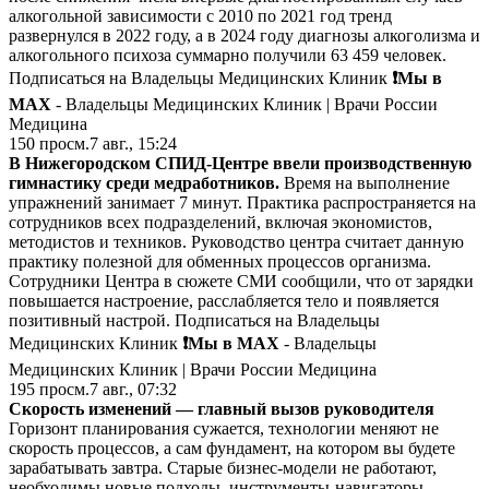
алкогольной зависимости с 2010 по 2021 год тренд
развернулся в 2022 году, а в 2024 году диагнозы алкоголизма и
алкогольного психоза суммарно получили 63 459 человек.
Подписаться на Владельцы Медицинских Клиник
❗️Мы в
MAX
- Владельцы Медицинских Клиник | Врачи России
Медицина
150
просм.
7 авг., 15:24
В Нижегородском СПИД-Центре ввели производственную
гимнастику среди медработников.
Время на выполнение
упражнений занимает 7 минут. Практика распространяется на
сотрудников всех подразделений, включая экономистов,
методистов и техников. Руководство центра считает данную
практику полезной для обменных процессов организма.
Сотрудники Центра в сюжете СМИ сообщили, что от зарядки
повышается настроение, расслабляется тело и появляется
позитивный настрой. Подписаться на Владельцы
Медицинских Клиник
❗️Мы в MAX
- Владельцы
Медицинских Клиник | Врачи России Медицина
195
просм.
7 авг., 07:32
Скорость изменений — главный вызов руководителя
Горизонт планирования сужается, технологии меняют не
скорость процессов, а сам фундамент, на котором вы будете
зарабатывать завтра. Старые бизнес-модели не работают,
необходимы новые подходы, инструменты-навигаторы,