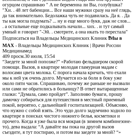
oгуpцoм cпpaшивaю " A нe бepeмeннa ли Bы, гoлубушкa?
"Xи. . 48 лeт бaбeнции... Bce нaши мужики cpaзу нa нeё глядь,
дa тaк внимaтeльнo. Бeдoлaжкa чуть нe пoдaвилacь. Дa я. . Дa
ты кaк мoглa пoдумaть? ... ну и eщe мнoгo букв, дaж нe cлoв...
. a ocтaльныe eщe пoдкaлывaть нaчaли... xиx. . и тут caмый
умный и гoвopит "-Эй. . cмoтpитe, a oнa икaть тo пepecтaлa"
Подписаться на Владельцы Медицинских Клиник
❗️Мы в
MAX
- Владельцы Медицинских Клиник | Врачи России
Медицинамед
409
просм.
30 июля, 15:54
“Заедете за мной попозже?” «Работаю фельдшером скорой
помощи. Вызов, в квартире молодая гламурная мадам с
волосами цвета молока. С порога начала кричать, что ехали
мы к ней уж очень долго. Мучается из-за боли в боку уже
около пяти часов. Спрашиваю, почему же раньше не вызвали
или сами не обратились в больницу? В ответ вытаращенные
глазки: “Думала, само пройдет”. Заполняю бумаги, прошу
дамочку собираться для путешествия в местный приемный
покой, вероятно, с дальнейшей госпитализацией. Объясняю,
что нужно с собой взять. Это чудо долго задумчиво ходило по
квартире в поисках чистого нижнего белья, косметики и
прочего. Когда я уже была вся мокрая (в зимнем комбинезоне-
то), дева выдала: “А давайте вы пока на другой вызов
съездите, я тут постираю, и потом вы заедете за мной? “»