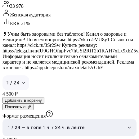
33 978
Женская аудитория
ERR 21%
💊Учим быть здоровыми без таблеток! Канал о здоровье и
медицине! По всем вопросам: https://vk.cc/cVU8y1 Ссылка на
канал: https://clck.ru/3Sr2Sw Купить рекламу:
https://telega.in/m/fU9GHOfupFvc7hUSi2RiT2b1RAH7xLx9xbZ
Информация носит исключительно ознакомительный
характер и не является медицинской рекомендацией. Реклама
в канале - https://app.telepush.ru/max/details/cGhE
1 / 24
4 500
₽
Добавить в корзину
Показать ещё
Формат размещения
1 / 24 — в топе 1 ч. / 24 ч. в ленте