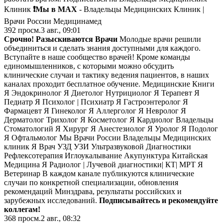
Клиник
❗️Мы в MAX
- Владельцы Медицинских Клиник |
Врачи России Медицинамед
392
просм.
3 авг., 09:01
Срочно! Разыскиваются Врачи
Молодые врачи решили
объединиться и сделать знания доступными для каждого.
Вступайте в наше сообщество врачей! Кроме команды
единомышленников, с которыми можно обсудить
клинические случаи и тактику ведения пациентов, в наших
каналах проходит бесплатное обучение. Медицинские Книги
Я Эндокринолог Я Диетолог Нутрициолог Я Терапевт Я
Педиатр Я Психолог | Психиатр Я Гастроэнтеролог Я
Фармацевт Я Гинеколог Я Аллерголог Я Невролог Я
Дерматолог Трихолог Я Косметолог Я Кардиолог Владельцы
Стоматологий Я Хирург Я Анестезиолог Я Уролог Я Подолог
Я Офтальмолог Мы Врачи России Владельцы Медицинских
клиник Я Врач УЗД УЗИ Ультразвуковой Диагностики
Рефлексотерапия Иглоукалывание Акупунктура Китайская
Медицина Я Радиолог | Лучевой диагностики| КТ| МРТ Я
Ветеринар В каждом канале публикуются клинические
случаи по конкретной специализации, обновления
рекомендаций Минздрава, результаты российских и
зарубежных исследований.
Подписывайтесь и рекомендуйте
коллегам!
368
просм.
2 авг., 08:32