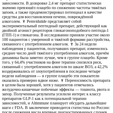
зависимости. В дозировке 2,4 мг препарат статистически
значимо превзошёл плацебо по снижению частоты тяжёлых
запоев, а также продемонстрировал потенциал в качестве
средства для восстановления печени, повреждённой
алкоголем. 🍷 Pemvidutide представляет собой
экспериментальный пептидный препарат, действующий как
двойной агонист рецепторов глюкагоноподобного пептида-1
(ГПП-1) и глюкагона. В исследовании приняли участие около
100 пациентов с умеренной и тяжёлой формами расстройства,
связанного с употреблением алкоголя. 🍷 За 24 недели
наблюдения у пациентов, получавших препарат, изменилось
среднее число дней тяжёлого употребления алкоголя, причём
динамика была заметно лучше, чем в группе плацебо. Кроме
того, у 64,4% участников на фоне терапии снизился риск,
связанный с употреблением алкоголя по шкале ВОЗ, а 42,2%
воздерживались от злоупотребления в последние четыре
недели наблюдения — в группе плацебо эти показатели
оказались примерно вдвое ниже. 🍷 Переносимость препарата
в целом была хорошей, хотя у пациентов отмечались
желудочно-кишечные побочные эффекты — тошнота, рвота и
запор. Полученные результаты усилили интерес к классу
препаратов GLP-1 как к потенциальной терапии
зависимостей, и Altimmune планирует обсудить дальнейшие
шаги с FDA. В заключение приводится статистика по России:
после снижения числа впервые диагностированных случаев