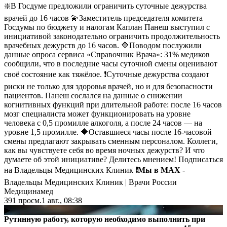
❇️В Госдуме предложили ограничить суточные дежурства
врачей до 16 часов 💫Заместитель председателя комитета
Госдумы по бюджету и налогам Каплан Панеш выступил с
инициативой законодательно ограничить продолжительность
врачебных дежурств до 16 часов. 🔷Поводом послужили
данные опроса сервиса «Справочник Врача»: 31% медиков
сообщили, что в последние часы суточной смены оценивают
своё состояние как тяжёлое. ❗️Суточные дежурства создают
риски не только для здоровья врачей, но и для безопасности
пациентов. Панеш сослался на данные о снижении
когнитивных функций при длительной работе: после 16 часов
мозг специалиста может функционировать на уровне
человека с 0,5 промилле алкоголя, а после 24 часов — на
уровне 1,5 промилле. 🔷Оставшиеся часы после 16-часовой
смены предлагают закрывать сменным персоналом. Коллеги,
как вы чувствуете себя во время ночных дежурств? И что
думаете об этой инициативе? Делитесь мнением! Подписаться
на Владельцы Медицинских Клиник
❗️Мы в MAX
-
Владельцы Медицинских Клиник | Врачи России
Медицинамед
391
просм.
1 авг., 08:38
▶
Рутинную работу, которую необходимо выполнить при