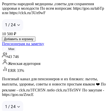
Рецепты народной медицины ,советы для сохранения
здоровья и молодости По всем вопросам: https://goo.su/tabTp
или https://clck.ru/3Un9wF
1 / 24
10 500
₽
Добавить в корзину
Пенсионерам на заметку
Max
43 746
Женская аудитория
ERR 33%
Полезный канал для пенсионеров и их близких: льготы,
выплаты, здоровье, советы и новости простым языком ❤️ По
рекламе - clck.ru/3TCH5N либо clck.ru/3Te5NV По закупам -
https://goo.su/ZrucE
1 / 24