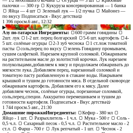
— 1/2 небольшого кочана 🍞 Огурцы — 3 шт 🍞 Крабовые
палочки — 300 гр 🍞 Кукуруза консервированная — 1 банка
🍞 Яйца — 4 шт 🍞 Зеленый лук — 1/2 пучка 🍞 Майонез —
по вкусу Подписаться - Вкус детства🥨
1 396
просм.
6 авг., 12:32
▶
Азу по-татарски
Ингредиенты:
🍞600 грамм говядины 🍞
2шт. лук 🍞1-2 шт. перец болгарский 🍞5-6 шт. картофель 🍞4-
5 шт. солёные огурцы 🍞2-3 зуб чеснока 🍞1 ст.лож томатной
пасты 🍞соль,перец по вкусу 🍞зелень Говядину промываем,
сушим салфеткой. Нарезаем крупной соломкой. Обжариваем
на растительном масле до золотистой корочки. Лук нарезаем
полукольцами,добавляем к мясу и продолжаем обжаривать до
мягкости лука. Добавляем перец, нарезанный соломкой и
томатную пасту разбавленную в стакане воды. Накрываем
крышкой и тушим до готовности мяса. В отдельной сковороде
обжариваем картофель. Добавляем его к мясу. Далее
добавляем чеснок, солёные огурцы, порезанные соломкой,
соль,перец,специи. Аккуратно перемешиваем и тушим до
готовности картофеля. Подписаться - Вкус детства🥨
1 744
просм.
5 авг., 21:30
​Домашние пирожки
Ингредиенты:
🍞Кефир - 380 мл 🍞
Яйцо - 1 шт. 🍞 Разрыхлитель - 1 ч.л. 🍞 Мука - 500 г 🍞 Соль -
0,5 ч.л. 🍞 Сахарный песок - 0,5 ч.л. 🍞 Растительное масло - 2
ст.л. 🍞 Фарш - 700 г 🍞 Лук репчатый - 1 шт. 🍞 Чеснок - 2