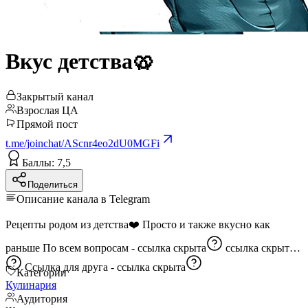
Вкус детства🥨
Закрытый канал
Взрослая ЦА
Прямой пост
t.me/joinchat/AScnr4eo2dU0MGFi
Баллы: 7,5
Поделиться
Описание канала в Telegram
Рецепты родом из детства❤️ Просто и также вкусно как
раньше По всем вопросам -
ссылка скрыта
ссылка скрыта
Ссылка для друга -
ссылка скрыта
Категории
Кулинария
Аудитория