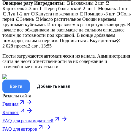
Овощное рагу
Ингредиенты:
🍞Баклажаны 2 шт 🍞
Картофель 2-3 шт 🍞Перец болгарский 2 шт 🍞Морковь -1 шт
🍞Лук 1-2 шт 🍞Капуста по желанию 🍞Помидор -3 шт 🍞Соль
перец 🍞Зелень 🍞Масло растительное Овощи нарезаем
крупными кубиками. И отправляем в разогретую сковороду. В
начале все обжариваем на раст.масле на сильном огне,далее
томим до готовности под крышкой. В конце добавляем
помидоры,солим и перчим. Подписаться - Вкус детства🥨
2 028
просм.
2 авг., 13:55
Посты загружаются автоматически из канала. Администрация
сайта не несёт ответственности за их содержание и
размещённые в них ссылки.
Войти
Добавить канал
Разделы сайта
Главная
Каталог
FAQ для рекламодателей
FAQ для авторов