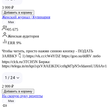
3 999
₽
Добавить в корзину
Женский журнал | Кулинария
Max
95 675
Женская аудитория
ERR 9%
Чтобы читать, просто нажми синюю кнопку - ПОДАТЬ
ЗАЯВКУ 👇 1) https://vk.cc/cW4YDZ https://goo.su/ddRV либо
https://clck.ru/3TCH5N Биржа:
https://telega.in/m/lqn1sjxVJtAElKDUcs9gM7pN5vIdarenU3X6Av
1 / 24
2 999
₽
Добавить в корзину
На скорую руку рецепты
Max