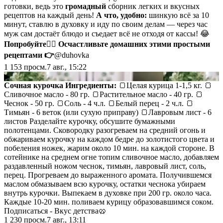
готовки, ведь это
громадный
сборник легких и вкусных
рецептов на каждый день!
А что, удобно:
шинкую всё за 10
минут, ставлю в духовку и иду по своим делам — через час
муж сам достаёт блюдо и съедает всё не отходя от кассы! 😂
Попробуйте👇🏻
Осчастливьте домашних этими простыми
рецептами 👉
@duhovka
1 153
просм.
7 авг., 15:22
▶
Сочная курочка
Ингредиенты:
🍞Целая курица 1-1,5 кг. 🍞
Сливочное масло - 80 гр. 🍞Растительное масло - 40 гр. 🍞
Чеснок - 50 гр. 🍞Соль - 4 ч.л. 🍞Белый перец - 2 ч.л. 🍞
Тимьян - 6 веток (или сухую приправу) 🍞Лавровым лист - 6
листов Разделайте курочку, обсушите бумажными
полотенцами. Сковородку разогреваем на средний огонь и
обжариваем курочку на каждом бедре до золотистого цвета и
побеления ножек, жарим около 10 мин. на каждой стороне. В
сотейнике на среднем огне топим сливочное масло, добавляем
раздавленный ножом чеснок, тимьян, лавровый лист, соль,
перец. Прогреваем до выраженного аромата. Получившемся
маслом обмазываем всю курочку, остатки чеснока убираем
внутрь курочки. Выпекаем в духовке при 200 гр. около часа.
Каждые 10-20 мин. поливаем курицу образовавшимся соком.
Подписаться - Вкус детства🥨
1 230
просм.
7 авг., 13:11