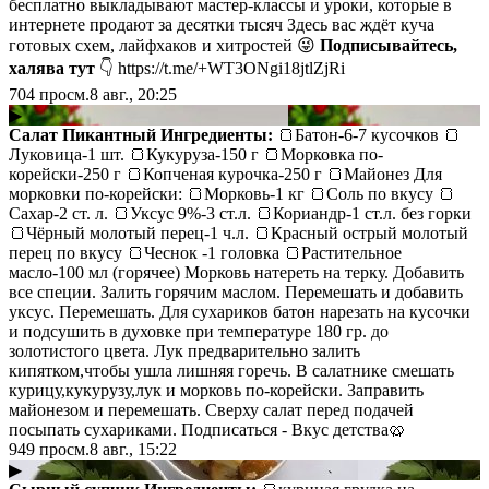
бесплатно выкладывают мастер-классы и уроки, которые в
интернете продают за десятки тысяч Здесь вас ждёт куча
готовых схем, лайфхаков и хитростей 😜
Подписывайтесь,
халява тут
👇 https://t.me/+WT3ONgi18jtlZjRi
704
просм.
8 авг., 20:25
▶
Салат Пикантный
Ингредиенты:
🍞Батон-6-7 кусочков 🍞
Луковица-1 шт. 🍞Кукуруза-150 г 🍞Морковка по-
корейски-250 г 🍞Копченая курочка-250 г 🍞Майонез Для
морковки по-корейски: 🍞Морковь-1 кг 🍞Соль по вкусу 🍞
Сахар-2 ст. л. 🍞Уксус 9%-3 ст.л. 🍞Кориандр-1 ст.л. без горки
🍞Чёрный молотый перец-1 ч.л. 🍞Красный острый молотый
перец по вкусу 🍞Чеснок -1 головка 🍞Растительное
масло-100 мл (горячее) Морковь натереть на терку. Добавить
все специи. Залить горячим маслом. Перемешать и добавить
уксус. Перемешать. Для сухариков батон нарезать на кусочки
и подсушить в духовке при температуре 180 гр. до
золотистого цвета. Лук предварительно залить
кипятком,чтобы ушла лишняя горечь. В салатнике смешать
курицу,кукурузу,лук и морковь по-корейски. Заправить
майонезом и перемешать. Сверху салат перед подачей
посыпать сухариками. Подписаться - Вкус детства🥨
949
просм.
8 авг., 15:22
▶