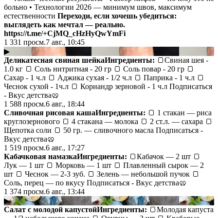
больно • Технологии 2026 — минимум швов, максимум
естественности
Переходи, если хочешь убедиться:
выглядеть как мечтал — реально.
https://t.me/+CjMQ_cHzHyQwYmFi
1 331
просм.
7 авг., 10:45
▶
Деликатесная свиная шейка
Ингредиенты:
🍞Свиная шея -
1.0 кг 🍞 Соль нитритная - 20 гр 🍞 Соль повар - 20 гр 🍞
Сахар - 1 ч.л 🍞 Аджика сухая - 1/2 ч.л 🍞 Паприка - 1 ч.л 🍞
Чеснок сухой - 1ч.л 🍞 Кориандр зерновой - 1 ч.л Подписаться
- Вкус детства🥨
1 588
просм.
6 авг., 18:44
Сливочная рисовая каша
Ингредиенты:
🍞 1 стакан — риса
круглозернового 🍞 4 стакана — молока 🍞 2 ст.л. — сахара 🍞
Щепотка соли 🍞 50 гр. — сливочного масла Подписаться -
Вкус детства🥨
1 519
просм.
6 авг., 17:27
Кабачковая намазка
Ингредиенты:
🍞Кабачок — 2 шт 🍞
Лук — 1 шт 🍞 Морковь — 1 шт 🍞 Плавленный сырок — 2
шт 🍞 Чеснок — 2-3 зуб. 🍞 Зелень — небольшой пучок 🍞
Соль, перец — по вкусу Подписаться - Вкус детства🥨
1 374
просм.
6 авг., 13:44
▶
Салат с молодой капустой
Ингредиенты:
🍞Молодая капуста