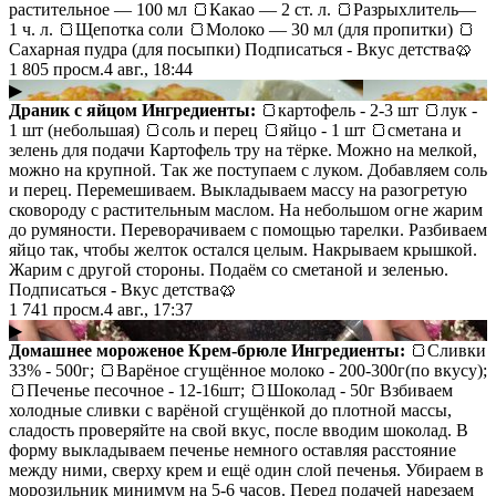
растительное — 100 мл 🍞Какао — 2 ст. л. 🍞Разрыхлитель—
1 ч. л. 🍞Щепотка соли 🍞Молоко — 30 мл (для пропитки) 🍞
Сахарная пудра (для посыпки) Подписаться - Вкус детства🥨
1 805
просм.
4 авг., 18:44
▶
Драник с яйцом
Ингредиенты:
🍞картофель - 2-3 шт 🍞лук -
1 шт (небольшая) 🍞соль и перец 🍞яйцо - 1 шт 🍞сметана и
зелень для подачи Картофель тру на тёрке. Можно на мелкой,
можно на крупной. Так же поступаем с луком. Добавляем соль
и перец. Перемешиваем. Выкладываем массу на разогретую
сковороду с растительным маслом. На небольшом огне жарим
до румяности. Переворачиваем с помощью тарелки. Разбиваем
яйцо так, чтобы желток остался целым. Накрываем крышкой.
Жарим с другой стороны. Подаём со сметаной и зеленью.
Подписаться - Вкус детства🥨
1 741
просм.
4 авг., 17:37
▶
Домашнее мороженое Крем-брюле
Ингредиенты:
🍞Сливки
33% - 500г; 🍞Варёное сгущённое молоко - 200-300г(по вкусу);
🍞Печенье песочное - 12-16шт; 🍞Шоколад - 50г Взбиваем
холодные сливки с варёной сгущёнкой до плотной массы,
сладость проверяйте на свой вкус, после вводим шоколад. В
форму выкладываем печенье немного оставляя расстояние
между ними, сверху крем и ещё один слой печенья. Убираем в
морозильник минимум на 5-6 часов. Перед подачей нарезаем