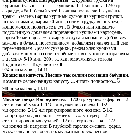
Сырный супчик
Ингредиенты:
🍞куриная грудка на
куриный бульон 1 шт. 🍞1 луковица 🍞1 морковь 🍞230 гр.
сыра дружба 🍞белый хлеб 🍞оливковое масло 🍞сушёные
травы 🍞зелень Варим куриный бульон из куриной грудки,
пенку снимаем, варим 20 мин., солим, грудку вынимаем, в
конце можете порвать ее в суп. В бульон или кипящую
подсоленную добавляем порезанный кубиками картофель,
варим 10 мин. делаем зажарку из лука и моркови. Добавляем
зажарку в бульон, перемешиваем, добавляем плавленный сыр,
перемешиваем. Делаем сухарики, режем хлеб кубиками,
добавляем немного соли, сушёные травы, масло и отправляем
в духовку 5-10 мин. 200 гр., как подрумянятся готовы.
Подписаться - Вкус детства🥨
974
просм.
8 авг., 14:11
Квашеная капуcта. Именно так cолили вcе наши бабушки.
Возьмите белокочанную капуcту
…
Читать полностью...👇
988
просм.
8 авг., 13:11
▶
Мясные гнезда
Ингредиенты:
🍞700 гр куриного фарша 🍞2
ст.л.овсяной муки 🍞1/3 ч.л.мускатного ореха 🍞1/2
ч.л.орегано 🍞1/2 ч.л.гранулированного чеснока 🍞1/2
ч.л.приправы для гриля 🍞зелень 🍞соль, перец 🍞2
ст.л.панировочных сухарей 🍞2 ст.л.тертого сыра 🍞1/2
ч.л.копченой паприки В глубокой тарелке смешать: фарш,
муку, соль, перец, орегано, мускатный орех, чеснок,