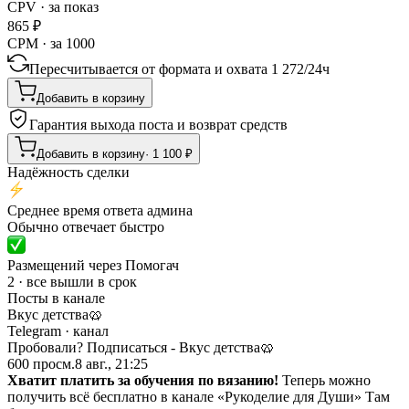
CPV · за показ
865
₽
CPM · за 1000
Пересчитывается от формата и охвата
1 272
/
24ч
Добавить в корзину
Гарантия выхода поста и возврат средств
Добавить в корзину
·
1 100
₽
Надёжность сделки
Среднее время ответа админа
Обычно отвечает быстро
Размещений через Помогач
2 · все вышли в срок
Посты в канале
Вкус детства🥨
Telegram
· канал
Пробовали? Подписаться - Вкус детства🥨
600
просм.
8 авг., 21:25
Хватит платить за обучения по вязанию!
Теперь можно
получить всё бесплатно в канале «Рукоделие для Души» Там