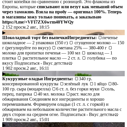
стоит копейки по сравнению с розницей. Это флаконы из
Европы, которые
списывают или везут как меньший объем
через таможню.
Взяла на пробу — оригинал 100%. Теперь
в магазины хожу только понюхать, а заказываю
https://t.me/+VFI7ZX6wrm40YWQy
2 152
просм.
2 авг., 18:15
▶
Шоколадный торт без выпечки
Ингредиенты:
🍞печенье
шоколадное — 2 упаковки (350 г) 🍞 сгущенное молоко — 150
г (регулируйте по вкусу) 🍞 сметана 25% — 380-400 г 🍞
молоко для пропитки печенья — 100 мл 🍞 шоколад — 1
плитка 🍞 растительное масло — 2 ст. л. 🍞 голубика — по
вкусу Подписаться - Вкус детства🥨
1 902
просм.
2 авг., 16:11
▶
Кукурузные оладьи
Ингредиенты:
🍞340 гр.
консервированной кукурузы 🍞зелёный лук 🍞1 яйцо 🍞80-
100 гр. сыра (моцарелла) 🍞6 ст. л. без горки муки 🍞соль,
перец, паприка 🍞40 мл. молока 🍞раст. масло для
обжаривания Соединяем все ингредиенты и хорошо
перемешиваем. Формируем оладьи (1 ст. л. с горкой) и
обжариваем на небольшом количестве растительного масла с
двух сторон на среднем огне. Подписаться - Вкус детства🥨
1 909
просм.
2 авг., 15:01
▶