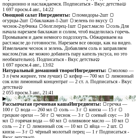
порционно и наслаждаемся. Подписаться - Вкус детства🥨
1 697
просм.
4 авг., 14:22
Овощной салат
Ингредиенты:
🍞помидоры-2шт 🍞
огурцы-2шт 🍞баклажан-1-2шт 🍞зелень по вкусу 🍞
чеснок-2зубчика 🍞болг.перец-1шт 🍞раст.масло 🍞соль Для
начала нарезаем баклажан и солим, чтоб выделилась горечь.
Промываем и даем немного подсохнуть. Обжариваем на
раст.масле до готовности. Нарезаем все овощи, как на видео.
Измельчаем чеснок и зелень. Добавляем соль и заправляем
маслом.(так же можно добавить пару капель уксуса, но это
необязательно). Подписаться - Вкус детства🥨
1 697
просм.
4 авг., 13:02
Натуральный домашний творог
Ингредиенты:
🍞молоко —
3 л (чем жирнее, тем лучше) 🍞 кефир — 700 мл 🍞 лимонный
сок или лимонный концентрат — 2 ст. л. Подписаться - Вкус
детства🥨
2 055
просм.
3 авг., 21:41
▶
Рассыпчатая гречневая каша
Ингредиенты:
🍞гречка —
100 г 🍞 вода — 260 мл 🍞 соль — 3 г 🍞 кинза — 15 г 🍞
грецкие орехи — 50 г 🍞 чеснок — 3 г 🍞 соевый соус — 10
мл 🍞 горячая вода — 60 мл 🍞 оливковое масло — 10 мл 🍞
соль — 2 г 🍞 лимонный сок — 10 мл 🍞 яйца — 2 шт. 🍞
кинза — 3 г 🍞 чёрный молотый перец — 1 г Подписаться -
Вкус детства🥨