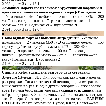
2 088
просм.
3 авг., 13:11
Домашнее мороженое из сливок с хрустящими вафлями и
орехами в глянцевой шоколадной глазури
🍦 ​
Ингредиенты:
🍞батончики / вафли / трубочки — 3 шт. 🍞 сливки 33% — 200
мл 🍞 шоколад — 1 плитка 🍞 растительное масло — 1 ст. л. 🍞
орехи — 2 ст. л. Подписаться - Вкус детства🥨
2 091
просм.
3 авг., 12:07
▶
Шоколадный торт без выпечки
Ингредиенты:
🍞печенье
шоколадное — 2 упаковки (350 г) 🍞 сгущенное молоко — 150
г (регулируйте по вкусу) 🍞 сметана 25% — 380-400 г 🍞
молоко для пропитки печенья — 100 мл 🍞 шоколад — 1
плитка 🍞 растительное масло — 2 ст. л. 🍞 голубика — по
вкусу Подписаться - Вкус детства🥨
2 197
просм.
2 авг., 19:15
▶
Сидела в кафе, услышала разговор двух сотрудниц
Золотого Яблока... 🤦🏻‍♀️
Они обсуждали, как дурят народ на
распродажах. Типа клеят желтый ценник, а цена всё равно
выше закупа в 5 раз. И одна другой говорит: «Я себе вообще
всё в Гэллери беру, нафиг мне наша
скидка сотрудника,
там
всё равно дороже». Я не поленилась, 2 часа копалась и отрыла
этот Гэллери. Оказалось, так магазин называется —
PARFUM
GALLERY
Ребята, это разнос. Byredo, Kilian, Chanel — всё