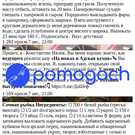
нашинкованную зелень, приправу для гриля. Полученную
массу отбить, оставить на 20 мин. Панировочные сухари
смешать с паприкой и сыром. Порционно выкладывать фарш
в панировку, сформовать шарики. Взять инструмент с
круглым держателем (у меня деревянная ложка) смочить в
воде, сделать углубление в центре мясного шарика. Выпекать
25 мин при 180 С. Подписаться - Вкус детства🥨
1 282
просм.
7 авг., 22:00
▶
Привет, я - Константин Ивлев, Вы меня хорошо знаете, как
ведущего
реалити шоу
«На ножах и Адская кухня»🔪
Вы
просили - мы сплясали. Я, наконец-таки, открываю свой
телеграмм канал
✅Это мой -
Авторский блог.
У меня ты
найдешь:
-
мои авторские рецепты
-блюда со всего мира
-розыгрыши кухонной техники
и многое другое
Готовим
быстро и пошагово!👇
https://t.me/ДаШеф
1 169
просм.
7 авг., 21:00
▶
Сочная рыбка
Ингредиенты:
🍞700 г белой рыбы (треска/
минтай) 🍞1/2 шт болгарского перца 🍞1 лук 🍞укроп 🍞150 г
творога 🍞3 яйца 🍞соль, перец 🍞2 ст.л.сметаны В форму для
запекания выложить нарезанную рыбу. Добавить нарезанный
кубиком болгарский перец, нашинкованный и обжаренный
лук, нашинкованный укроп, творог, взболтанные с солью и