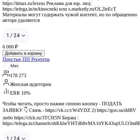
https://iimax.ru/lexrus Реклама для юр. лиц:
https://telega.in/m/kinocneki или s.marketly.ru/OL2leEcT
Материалы могут содержать чужой контент, но по обращению
автора удаляются
1 / 24
6 000
₽
Добавить в корзину
Простые ПП Рецепты
Max
178 273
Женская аудитория
ERR 10%
Чтобы читать, просто нажми синюю кнопку - ПОДАТЬ
ЗАЯВКУ 👇 Связь - https://vk.cc/cW4YDZ 2) https://goo.su/ddRV
либо https://clck.ru/3TCH5N Биржа :
https://telega.in/channels/shKkbeYHTdh8vMA1tiYK43upULO3m8E
1 / 24