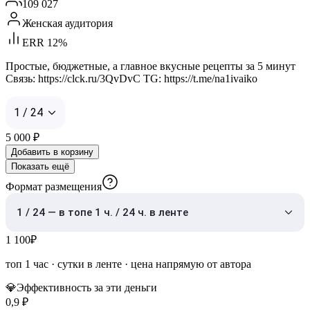
109 027
Женская аудитория
ERR 12%
Простые, бюджетные, а главное вкусные рецепты за 5 минут
Связь: https://clck.ru/3QvDvC TG: https://t.me/na1ivaiko
1 / 24
5 000
₽
Добавить в корзину
Показать ещё
Формат размещения
1 / 24 — в топе 1 ч. / 24 ч. в ленте
1 100
₽
топ 1 час
·
сутки в ленте
· цена напрямую от автора
💎
Эффективность за эти деньги
0,9
₽