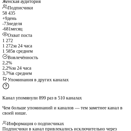
Женская аудитория
Подписчики
58 435
+9
день
-73
неделя
-681
месяц
Охват поста
1 272
1 272
за 24 часа
1 585
в среднем
Вовлечённость
2,2%
2,2%
за 24 часа
3,7%
в среднем
Упоминания в других каналах
Канал упомянули
899
раз
в
510
каналах
Чем больше упоминаний и каналов — тем заметнее канал в
своей нише.
Информация о подписчиках
Подписчики в канал привлекались исключительно через