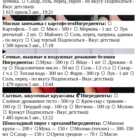
зубчика. 🍞 Сахар, соль, перец, укроп - по вкусу Подписаться -
Вкус детства🥨
1 615
просм.
5 авг., 19:21
▶
Мясная запеканка с картофелем
Ингредиенты:
🍞
Картофель - 5 шт. 🍞 Мясо - 500 г 🍞 Морковь - 1 шт. 🍞 Лук
репчатый - 2 шт. 🍞 Майонез 🍞 Соль, перец, паприка, аджика
- по вкусу 🍞 Сыр тертый Подписаться - Вкус детства🥨
1 500
просм.
5 авг., 17:18
▶
Сочные, пышные и воздушные домашние беляши
Ингредиенты:
🍞Мука - 500 гр 🍞 Яйцо - 1 шт 🍞 Дрожжи - 6
гр 🍞 Подсолнечное масло - 50 мл 🍞 Соль - 1/2 ст.л 🍞 Сахар -
1 ч.л 🍞 Теплая вода - 300 мл 🍞 Фарш - 300 гр 🍞 Лук - 1 шт 🍞
Соль, перец - по вкусу Подписаться - Вкус детства🥨
1 479
просм.
5 авг., 13:44
▶
​Сытные, закусочные круассаны 🥐
Ингредиенты:
🍞
Слоёное дрожжевое тесто - 500 гр 🍞 Крем-сыр с травами -
100 гр 🍞 Твердый сыр - 100 гр 🍞 Ветчина - 100 гр 🍞 Молоко
🍞 Кунжут Подписаться - Вкус детства🥨
1 485
просм.
5 авг., 12:22
Шоколадный пирог с орехами
Ингредиенты:
🍞Манная
крупа — 200 г 🍞Мука — 150 г 🍞Молоко (теплое) — 300–350
мл 🍞Сахар — 150 г 🍞Орехи грецкие — 70 г 🍞Масло