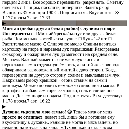
перцем 2 яйца. Все хорошо перемешать, разровнять. Сметану
смешать с 1 яйцом, посолить, поперчить. Залить рыбу.
Выпекать 35 мин при 190 С. Подписаться - Вкус детства🥨
1 177
просм.
7 авг., 17:33
▶
Минтай (любая другая белая рыбка) с лучком и пюре
Ингредиенты:
🍞Минтай/треска/палтус или другая белая
рыба. Чем меньше костей - тем лучше 🍞Лук - 1-2 шт 🍞
Растительное масло 🍞Сливочное масло Ставим вариться
картошку на пюре и нарезаем лук перышками.Разогреваем
сковороду и обжариваем лук до мягкости на среднем огне.
Мешаем. Важный момент - снимаем лук с огня и
перекладываем в отдельную ёмкость, а на той же сковороде
обжариваем размороженный минтай с двух сторон. Когда
перевернули на другую сторону, солим и выкладываем лук.
Накрываем рыбку крышкой - огонь ставим на самый
минимум. Можно добавить немножко сливочного масла. К
картофелю добавляем горячее молоко, соль и сливочное
масло. Делаем пюре и подаем. Подписаться - Вкус детства🥨
1 178
просм.
7 авг., 16:22
▶
Духовка укрепила мою семью! 😍
Теперь муж от меня
просто
не отлипает
: делает всё
,
лишь бы я готовила ему
вкуснотищу в духовке.. Раньше не могла и мяса запечь, но
недавно наткнулась на канал «Духовочка» и стала асом