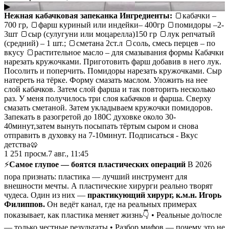
▶
Нежная кабачковая запеканка
Ингредиенты:
🍞кaбачки –
700 гр, 🍞фaрш куриный или индейки– 400гр 🍞помидоры –2-
3шт 🍞сыр (сулугуни или моцарелла)150 гр 🍞лук репчатый
(средний) – 1 шт.; 🍞сметана 2ст.л 🍞соль, смесь перцев – по
вкусу 🍞растительное масло – для смазывания формы Кабачки
нарезать кружочками. Приготовить фарш добавив в него лук.
Посолить и поперчить. Помидоры нарезать кружочками. Сыр
натереть на тёрке. Форму смазать маслом. Уложить на нее
слой кабачков. Затем слой фарша и так повторить несколько
раз. У меня получилось три слоя кабачков и фарша. Сверху
смазать сметаной. Затем укладываем кружочки помидоров.
Запекать в разогретой до 180С духовке около 30-
40минут,затем вынуть посыпать тёртым сыром и снова
отправить в духовку на 7-10минут. Подписаться - Вкус
детства🥨
1 251
просм.
7 авг., 11:45
⚡️
Самое глупое — боятся пластических операций
В 2026
пора признать: пластика — лучший инструмент для
внешности мечты. А пластические хирурги реально творят
чудеса. Один из них —
практикующий хирург, к.м.н. Игорь
Филиппов.
Он ведёт канал, где на реальных примерах
показывает, как пластика меняет жизнь👇 • Реальные до/после
— только честные результаты • Разбор мифов — почему это не