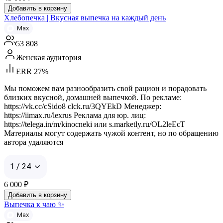
Добавить в корзину
Хлебопечка | Вкусная выпечка на каждый день
Max
53 808
Женская аудитория
ERR 27%
Мы поможем вам разнообразить свой рацион и порадовать
близких вкусной, домашней выпечкой. По рекламе:
https://vk.cc/cSido8 clck.ru/3QYEkD Менеджер:
https://iimax.ru/lexrus Реклама для юр. лиц:
https://telega.in/m/kinocneki или s.marketly.ru/OL2leEcT
Материалы могут содержать чужой контент, но по обращению
автора удаляются
1 / 24
6 000
₽
Добавить в корзину
Выпечка к чаю ✨
Max