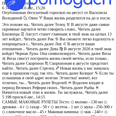
Подписывайтесь!
6 148
просм.
6 авг., 15:20
Опубликован бесплатный гороскоп на август от Василисы
Володиной 🌜 Овен ♈️ Ваша жизнь разделится на до и после.
Это похоже на.. Читать далее Телец ♉️ В августе даже самые
скромные научатся четко говорить слово.. Читать далее
Близнецы ♊️ Август станет главным: в твой знак на целых 13
лет войдет.. Читать далее Рак ♋️ Вы сможете легко вздохнуть и
попрощаться с.. Читать далее Лев ♌️ В августе ваши
отношения .. Читать далее Дева ♍️ В августе 2026 в твой знак
войдет Черная Луна. Она символизирует.. Читать далее Весы
♎️ Весы смогут построить жизнь своей мечты, если только..
Читать далее Скорпион ♏️ Скорпионам в августе предстоит
найти.. Читать далее Стрелец ♐️ Новая жизнь у вас началась
еще в прошлом году, так что.. Читать далее Козерог ♑️ Если ты
услышишь в свой адрес возглас Эгоистка! значит, все
отлично, ты... Читать далее Водолей ♒️ Водолеи входят в
период Великих Реформ своих.. Читать далее Рыбы ♓️
Начнется новый этап в жизни. Ты заслужила.. Читать далее
5 198
просм.
6 авг., 14:15
САМЫЕ МАКОВЫЕ РУЛЕТЫ Тесто: ◇ молоко - 130 мл ◇
дрожжи - 4 г ◇ сахар - 50 г ◇ желток - 1 шт ◇ мука - 250-300 г
◇ сливочное масло - 45 г Маковая начинка: ◇ мак - 240 г ◇