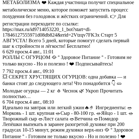
МЕТАБОЛИЗМА ❤️ Каждая участница получит специальное
метаболическое меню, которое поможет запустить процесс
похудения без голодовок и жёстких ограничений. 👉 Для
регистрации переходите по ссылке:
https://max.ru/id9714053220_1_bot?start=dl-
17846127555971d08db824&erid=2Vtzqv7FK3x Старт 5
АВГУСТА! Всего 5 дней, которые помогут сделать первый
шаг к стройности и лёгкости! Бесплатно!
6 629
просм.
4 авг., 11:01
РОЛЛЫ С ОГУРЦОМ 🥘 ° Здоровое Питание ° - Готовим не
только вкусно - Но и полезно ! ❤️ Подписывайтесь!
7 792
просм.
4 авг., 09:10
💥 СЕКРЕТ ХРУСТЯЩИХ ОГУРЦОВ: одна добавка — и
банки стоят до следующего лета! Что понадобится 👇 🥒
Молодые огурцы — 2 кг 🧄 Чеснок 🌿 Укроп Прочитать
полностью…
6 704
просм.
4 авг., 08:10
Идеально на завтрак или легкий ужин🔥🤌 Ингредиенты: 🥗
Морковь - 1 шт. крупная 🥗Сыр - 80-100 гр. 🥗Яйцо - 1 шт. 🥗
Творожный сыр 🥗Лист салата 🥗Ветчина 🥗Помидор
Лепёшки выпекать в заранее разогретой духовке при 200
градусах 10-15 минут, режим духовки верх-низ 🥘 ° Здоровое
Питание ° - Готовим не только вкусно - Но и полезно ! ❤️