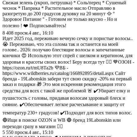
Свежая зелень (укроп, петрушка) * Соль/перец * Сушеный
чеснок * Паприка * Растительное масло Отправляю в
разогретую до 200 градусов духовку на 20 минут 🥘 °
Здоровое Питание ° - Готовим не только вкусно - Но и
полезно ! ❤️ Подписывайтесь!
8 408
просм.
4 авг., 16:10
Идет 2025 год, переживаю вечную сечку и пористые волосы..
😭 Переживаю, что эта солома так и останется на моей
голове.. 2026: получаю блестящие волосы и запечатанные
кончики 😍 Использую этот спрей с шелком и кератином, для
здоровья и красоты своих волос! Беру всегда тут 👇🏼 💙ОЗОН -
https://ozon.ru/t/mU8Ta2b 💜ВБ -
https://www.wildberries.ru/catalog/166892895/detail.aspx Сайт
бренда - 19Labonskin забери тут свою скидку -20% на первый
заказ и подарки 🎁 Это моя искренняя рекомендация этого
средства для всех с такой же проблемой 🚨 ✔️Убирает елку и
пушистость с головы, придавая волосам здоровый блеск и
сияние. ✔️Обеспечивает легкое расчесывание и защиту от
температур 230+ градусов! ✔️Подходит для всех типов волос.
🔵Ищи в поиске OZON и WB 🔵 бренд 19Labonskin или
переходи сразу в магазин 👇🏽
5 550
просм.
4 авг., 15:10