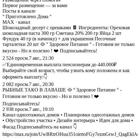
Первое размещение — за вами
Посты в канале
° Приготовлено Дома °
MAX
· канал
Шоколадный десерт с орешками 🍫 Ингредиенты: Ореховая
шоколадная паста 300 гр Сметана 20% 200 гр Яйца 2 шт
Фундук 40 гр (в начинку) + для украшения Песочные
тарталетки 20 шт 🥘 ° Здоровое Питание ° - Готовим не только
вкусно - Но и полезно ! ❤️ Подписывайтесь!
2 524
просм.
7 авг., 21:30
✅Единовременная выплата пенсионерам до 440.000₽
Выбирайте свой возраст, чтобы узнать кому положена и как
оформить выплату:👇
2 082
просм.
7 авг., 20:30
РЫБНЫЕ ТАКО В ЛАВАШЕ 🥘 ° Здоровое Питание ° -
Готовим не только вкусно - Но и полезно ! ❤️
Подписывайтесь!
2 938
просм.
7 авг., 19:10
Канал одноэтажных домов • Планировки одноэтажных домов
• Обустройство участка • Дизайн интерьера • Идеи для дома •
Фасад Подписывайтесь на канал 👇
https://max.ru/join/UwBRtrOHuu351oirrtoFGy7ezmGrwJ_QagEkl