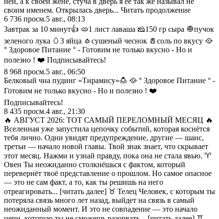
ней, а к своей жене, стуча в дверь я ее так же называл не
своим именем. Открылась дверь... Читать продолжение
6 736
просм.
5 авг., 08:13
Завтрак за 10 минут👍 🫓1 лист лаваша 🧀150 гр сыра 🧅пучок
зеленого лука 🥚3 яйца 🧄сушеный чеснок 🧂соль по вкусу 🥘
° Здоровое Питание ° - Готовим не только вкусно - Но и
полезно ! ❤️ Подписывайтесь!
8 968
просм.
5 авг., 06:50
Белковый чиа пудинг «Тирамису»🍮 🥘 ° Здоровое Питание ° -
Готовим не только вкусно - Но и полезно ! ❤️
Подписывайтесь!
8 435
просм.
4 авг., 21:30
🔥 АВГУСТ 2026: ТОТ САМЫЙ ПЕРЕЛОМНЫЙ МЕСЯЦ 🔥
Вселенная уже запустила цепочку событий, которая коснётся
тебя лично. Одни увидят предупреждение, другие — шанс,
третьи — начало новой главы. Твой знак знает, что скрывает
этот месяц. Нажми и узнай правду, пока она не стала явью. ♈
Овен Ты неожиданно столкнёшься с фактом, который
перевернёт твоё представление о прошлом. Но самое опасное
— это не сам факт, а то, как ты решишь на него
отреагировать... [читать далее] ♉ Телец Человек, с которым ты
потеряла связь много лет назад, выйдет на связь в самый
неожиданный момент. И это не совпадение — это начало
цепи, которую ты не сможешь разорвать... [читать далее] ♊