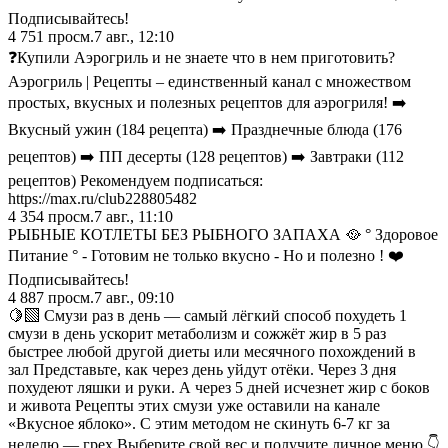
Подписывайтесь!
4 751
просм.
7 авг., 12:10
❓Купили Аэрогриль и не знаете что в нем приготовить?
Аэрогриль | Рецепты – единственный канал с множеством
простых, вкусных и полезных рецептов для аэрогриля! ➡️
Вкусный ужин (184 рецепта) ➡️ Празднечные блюда (176
рецептов) ➡️ ПП десерты (128 рецептов) ➡️ Завтраки (112
рецептов) Рекомендуем подписаться:
https://max.ru/club228805482
4 354
просм.
7 авг., 11:10
РЫБНЫЕ КОТЛЕТЫ БЕЗ РЫБНОГО ЗАПАХА 🥘 ° Здоровое
Питание ° - Готовим не только вкусно - Но и полезно ! ❤️
Подписывайтесь!
4 887
просм.
7 авг., 09:10
🍋‍🟩 Смузи раз в день — самый лёгкий способ похудеть 1
смузи в день ускорит метаболизм и сожжёт жир в 5 раз
быстрее любой другой диеты или месячного похождений в
зал Представьте, как через день уйдут отёки. Через 3 дня
похудеют ляшки и руки. А через 5 дней исчезнет жир с боков
и живота Рецепты этих смузи уже оставили на канале
«Вкусное яблоко». С этим методом не скинуть 6-7 кг за
неделю — грех Выберите свой вес и получите личное меню 👇