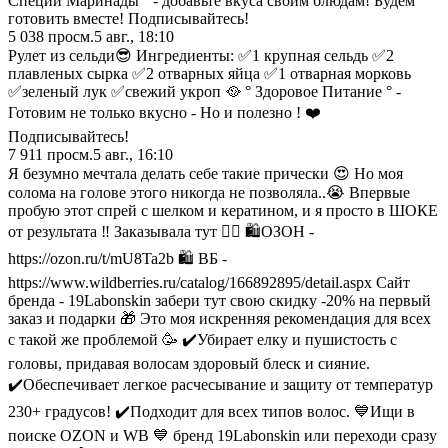
Специи Маринады ° - добавьте вкуса своим блюдам! Будем
готовить вместе! Подписывайтесь!
5 038
просм.
5 авг., 18:10
Рулет из сельди😎 Ингредиенты: ✅1 крупная сельдь ✅2
плавленых сырка ✅2 отварных яйца ✅1 отварная морковь
✅зеленый лук ✅свежий укроп 🥘 ° Здоровое Питание ° -
Готовим не только вкусно - Но и полезно ! ❤️
Подписывайтесь!
7 911
просм.
5 авг., 16:10
Я безумно мечтала делать себе такие прически 😍 Но моя
солома на голове этого никогда не позволяла..😭 Впервые
пробую этот спрей с шелком и кератином, и я просто в ШОКЕ
от результата ‼️ Заказывала тут 👇🏼 🛍️ОЗОН -
https://ozon.ru/t/mU8Ta2b 🛍️ ВБ -
https://www.wildberries.ru/catalog/166892895/detail.aspx Сайт
бренда - 19Labonskin забери тут свою скидку -20% на первый
заказ и подарки 🎁 Это моя искренняя рекомендация для всех
с такой же проблемой 🥳 ✔️Убирает елку и пушистость с
головы, придавая волосам здоровый блеск и сияние.
✔️Обеспечивает легкое расчесывание и защиту от температур
230+ градусов! ✔️Подходит для всех типов волос. 💙Ищи в
поиске OZON и WB 💙 бренд 19Labonskin или переходи сразу