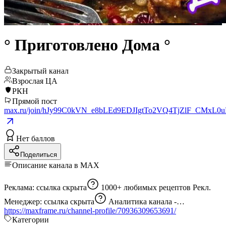
° Приготовлено Дома °
Закрытый канал
Взрослая ЦА
РКН
Прямой пост
max.ru/join/hJy99C0kVN_e8bLEd9EDJIgtTo2VQ4TjZlF_CMxL0
Нет баллов
Поделиться
Описание канала в MAX
Реклама:
ссылка скрыта
1000+ любимых рецептов Рекл.
Менеджер:
ссылка скрыта
Аналитика канала -
https://maxframe.ru/channel-profile/70936309653691/
Категории