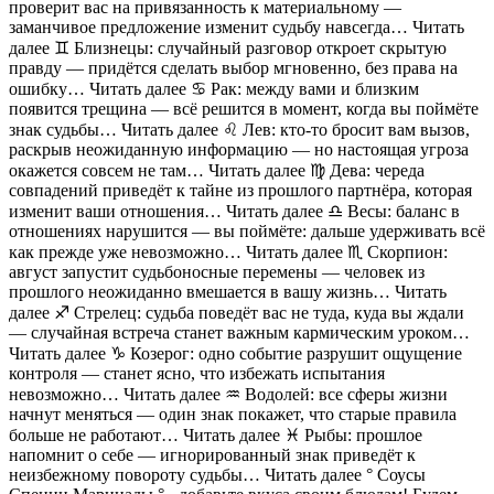
проверит вас на привязанность к материальному —
заманчивое предложение изменит судьбу навсегда… Читать
далее ♊️ Близнецы: случайный разговор откроет скрытую
правду — придётся сделать выбор мгновенно, без права на
ошибку… Читать далее ♋️ Рак: между вами и близким
появится трещина — всё решится в момент, когда вы поймёте
знак судьбы… Читать далее ♌️ Лев: кто-то бросит вам вызов,
раскрыв неожиданную информацию — но настоящая угроза
окажется совсем не там… Читать далее ♍️ Дева: череда
совпадений приведёт к тайне из прошлого партнёра, которая
изменит ваши отношения… Читать далее ♎️ Весы: баланс в
отношениях нарушится — вы поймёте: дальше удерживать всё
как прежде уже невозможно… Читать далее ♏️ Скорпион:
август запустит судьбоносные перемены — человек из
прошлого неожиданно вмешается в вашу жизнь… Читать
далее ♐️ Стрелец: судьба поведёт вас не туда, куда вы ждали
— случайная встреча станет важным кармическим уроком…
Читать далее ♑️ Козерог: одно событие разрушит ощущение
контроля — станет ясно, что избежать испытания
невозможно… Читать далее ♒️ Водолей: все сферы жизни
начнут меняться — один знак покажет, что старые правила
больше не работают… Читать далее ♓️ Рыбы: прошлое
напомнит о себе — игнорированный знак приведёт к
неизбежному повороту судьбы… Читать далее ° Соусы