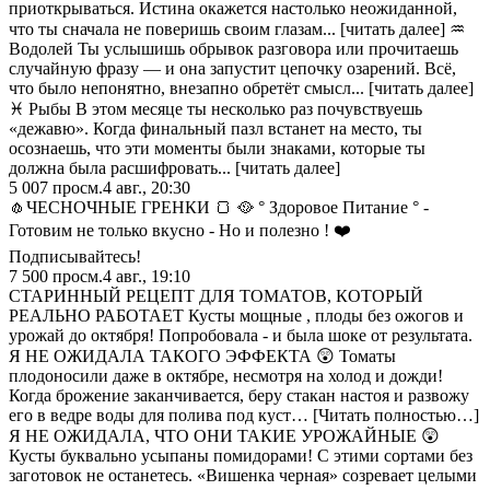
приоткрываться. Истина окажется настолько неожиданной,
что ты сначала не поверишь своим глазам... [читать далее] ♒
Водолей Ты услышишь обрывок разговора или прочитаешь
случайную фразу — и она запустит цепочку озарений. Всё,
что было непонятно, внезапно обретёт смысл... [читать далее]
♓ Рыбы В этом месяце ты несколько раз почувствуешь
«дежавю». Когда финальный пазл встанет на место, ты
осознаешь, что эти моменты были знаками, которые ты
должна была расшифровать... [читать далее]
5 007
просм.
4 авг., 20:30
🧄ЧЕСНОЧНЫЕ ГРЕНКИ 🍞 🥘 ° Здоровое Питание ° -
Готовим не только вкусно - Но и полезно ! ❤️
Подписывайтесь!
7 500
просм.
4 авг., 19:10
СТАРИННЫЙ РЕЦЕПТ ДЛЯ ТОМАТОВ, КОТОРЫЙ
РЕАЛЬНО РАБОТАЕТ Кусты мощные , плоды без ожогов и
урожай до октября! Попробовала - и была шоке от результата.
Я НЕ ОЖИДАЛА ТАКОГО ЭФФЕКТА 😲 Томаты
плодоносили даже в октябре, несмотря на холод и дожди!
Когда брожение заканчивается, беру стакан настоя и развожу
его в ведре воды для полива под куст… [Читать полностью…]
Я НЕ ОЖИДАЛА, ЧТО ОНИ ТАКИЕ УРОЖАЙНЫЕ 😲
Кусты буквально усыпаны помидорами! С этими сортами без
заготовок не останетесь. «Вишенка черная» созревает целыми