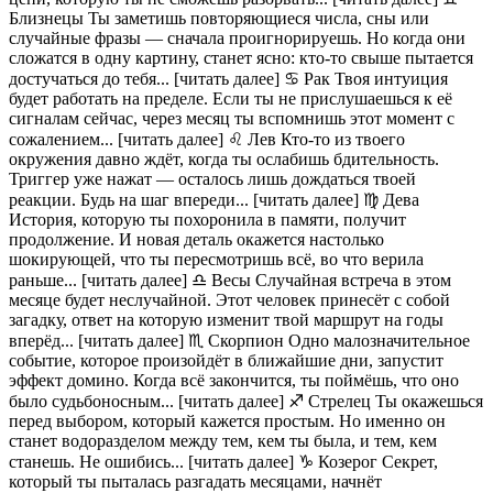
Близнецы Ты заметишь повторяющиеся числа, сны или
случайные фразы — сначала проигнорируешь. Но когда они
сложатся в одну картину, станет ясно: кто-то свыше пытается
достучаться до тебя... [читать далее] ♋ Рак Твоя интуиция
будет работать на пределе. Если ты не прислушаешься к её
сигналам сейчас, через месяц ты вспомнишь этот момент с
сожалением... [читать далее] ♌ Лев Кто-то из твоего
окружения давно ждёт, когда ты ослабишь бдительность.
Триггер уже нажат — осталось лишь дождаться твоей
реакции. Будь на шаг впереди... [читать далее] ♍ Дева
История, которую ты похоронила в памяти, получит
продолжение. И новая деталь окажется настолько
шокирующей, что ты пересмотришь всё, во что верила
раньше... [читать далее] ♎ Весы Случайная встреча в этом
месяце будет неслучайной. Этот человек принесёт с собой
загадку, ответ на которую изменит твой маршрут на годы
вперёд... [читать далее] ♏ Скорпион Одно малозначительное
событие, которое произойдёт в ближайшие дни, запустит
эффект домино. Когда всё закончится, ты поймёшь, что оно
было судьбоносным... [читать далее] ♐ Стрелец Ты окажешься
перед выбором, который кажется простым. Но именно он
станет водоразделом между тем, кем ты была, и тем, кем
станешь. Не ошибись... [читать далее] ♑ Козерог Секрет,
который ты пыталась разгадать месяцами, начнёт