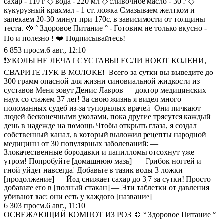
сахар - 110 г ◇ вода - 220 мл ◇ сливочное масло - 30 г ◇
кукурузный крахмал - 1 ст. ложка Смазываем желтком и
запекаем 20-30 минут при 170с, в зависимости от толщины
теста. 🥘 ° Здоровое Питание ° - Готовим не только вкусно -
Но и полезно ! ❤️ Подписывайтесь!
6 853
просм.
6 авг., 12:10
❗УКОЛЫ НЕ ЛЕЧАТ СУСТАВЫ! ЕСЛИ НОЮТ КОЛЕНИ,
СВАРИТЕ ЛУК В МОЛОКЕ! Всего за сутки вы выведите до
300 грамм опасной для жизни синовиальной жидкости из
суставов Меня зовут Денис Лавров — доктор медицинских
наук со стажем 37 лет! За свою жизнь я видел много
поломанных судеб из-за тупорылых врачей Они пичкают
людей бесконечными уколами, пока другие трясутся каждый
день в надежде на помощь Чтобы открыть глаза, я создал
собственный канал, в который выложил рецепты народной
медицины от 30 популярных заболеваний: —
Злокачественные бородавки и папилломы отсохнут уже
утром! Попробуйте [домашнюю мазь] — Грибок ногтей и
гной уйдет навсегда! Добавьте в тазик воды 3 ложки
[продолжение] — Йод снижает сахар до 3,7 за сутки! Просто
добавьте его в [полный стакан] — Эти таблетки от давления
убивают вас: они есть у каждого [название]
6 303
просм.
6 авг., 11:10
ОСВЕЖАЮЩИЙ КОМПОТ ИЗ РОЗ 🥘 ° Здоровое Питание °