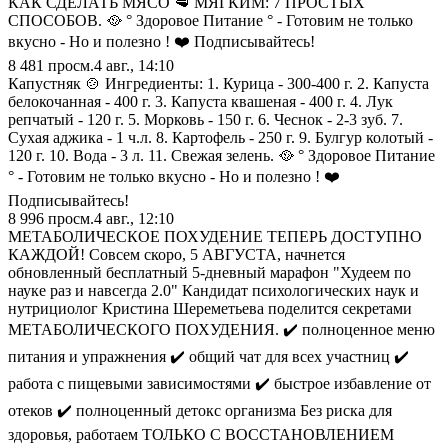
КАК СДЕЛАТЬ МЯСО 🥩 МЯГКИМ: 7 ПРОСТЫХ
СПОСОБОВ. 🥘 ° Здоровое Питание ° - Готовим не только
вкусно - Но и полезно ! ❤️ Подписывайтесь!
8 481
просм.
4 авг., 14:10
Капустняк 🍲 Ингредиенты: 1. Курица - 300-400 г. 2. Капуста
белокочанная - 400 г. 3. Капуста квашеная - 400 г. 4. Лук
репчатый - 120 г. 5. Морковь - 150 г. 6. Чеснок - 2-3 зуб. 7.
Сухая аджика - 1 ч.л. 8. Картофель - 250 г. 9. Булгур колотый -
120 г. 10. Вода - 3 л. 11. Свежая зелень. 🥘 ° Здоровое Питание
° - Готовим не только вкусно - Но и полезно ! ❤️
Подписывайтесь!
8 996
просм.
4 авг., 12:10
МЕТАБОЛИЧЕСКОЕ ПОХУДЕНИЕ ТЕПЕРЬ ДОСТУПНО
КАЖДОЙ! Cовсем скоро, 5 АВГУСТА, начнется
обновленный бесплатный 5-дневный марафон "Худеем по
науке раз и навсегда 2.0" Кандидат психологических наук и
нутрициолог Кристина Шереметьева поделится секретами
МЕТАБОЛИЧЕСКОГО ПОХУДЕНИЯ. ✔️ полноценное меню
питания и упражнения ✔️ общий чат для всех участниц ✔️
работа с пищевыми зависимостями ✔️ быстрое избавление от
отеков ✔️ полноценный детокс организма Без риска для
здоровья, работаем ТОЛЬКО С ВОССТАНОВЛЕНИЕМ