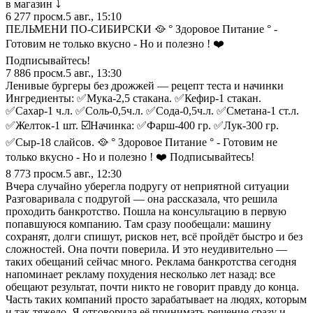
в магазин ⤵️
6 277
просм.
5 авг., 15:10
ПЕЛЬМЕНИ ПО-СИБИРСКИ 🥘 ° Здоровое Питание ° -
Готовим не только вкусно - Но и полезно ! ❤️
Подписывайтесь!
7 886
просм.
5 авг., 13:30
Ленивые бургеры без дрожжей — рецепт теста и начинки
Ингредиенты: ✅Мука-2,5 стакана. ✅Кефир-1 стакан.
✅Сахар-1 ч.л. ✅Соль-0,5ч.л. ✅Сода-0,5ч.л. ✅Сметана-1 ст.л.
✅Желток-1 шт. ☑️Начинка: ✅Фарш-400 гр. ✅Лук-300 гр.
✅Сыр-18 слайсов. 🥘 ° Здоровое Питание ° - Готовим не
только вкусно - Но и полезно ! ❤️ Подписывайтесь!
8 773
просм.
5 авг., 12:30
Вчера случайно уберегла подругу от неприятной ситуации
Разговаривала с подругой — она рассказала, что решила
проходить банкротство. Пошла на консультацию в первую
попавшуюся компанию. Там сразу пообещали: машину
сохранят, долги спишут, рисков нет, всё пройдёт быстро и без
сложностей. Она почти поверила. И это неудивительно —
таких обещаний сейчас много. Реклама банкротства сегодня
напоминает рекламу похудения несколько лет назад: все
обещают результат, почти никто не говорит правду до конца.
Часть таких компаний просто зарабатывает на людях, которым
и так тяжело. Я отговорила её принимать решение сразу и