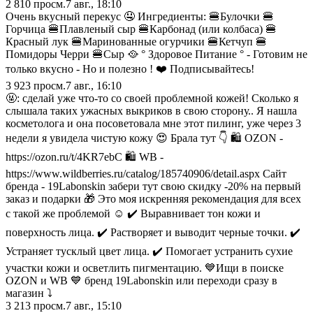
2 810
просм.
7 авг., 18:10
Очень вкусный перекус 🤤 Ингредиенты: 🍔Булочки 🍔
Горчица 🍔Плавленый сыр 🍔Карбонад (или колбаса) 🍔
Красный лук 🍔Маринованные огурчики 🍔Кетчуп 🍔
Помидоры Черри 🍔Сыр 🥘 ° Здоровое Питание ° - Готовим не
только вкусно - Но и полезно ! ❤️ Подписывайтесь!
3 923
просм.
7 авг., 16:10
🤬: сделай уже что-то со своей проблемной кожей! Сколько я
слышала таких ужасных выкриков в свою сторону.. Я нашла
косметолога и она посоветовала мне этот пилинг, уже через 3
недели я увидела чистую кожу 😍 Брала тут 👇 🛍️ OZON -
https://ozon.ru/t/4KR7ebC 🛍️ WB -
https://www.wildberries.ru/catalog/185740906/detail.aspx Сайт
бренда - 19Labonskin забери тут свою скидку -20% на первый
заказ и подарки 🎁 Это моя искренняя рекомендация для всех
с такой же проблемой ☺️ ✔️ Выравнивает тон кожи и
поверхность лица. ✔️ Растворяет и выводит черные точки. ✔️
Устраняет тусклый цвет лица. ✔️ Помогает устранить сухие
участки кожи и осветлить пигментацию. 💙Ищи в поиске
OZON и WB 💙 бренд 19Labonskin или переходи сразу в
магазин ⤵️
3 213
просм.
7 авг., 15:10