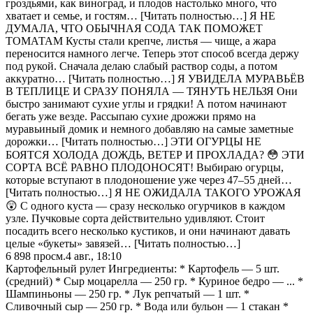
гроздьями, как виноград, и плодов настолько много, что
хватает и семье, и гостям… [Читать полностью…] Я НЕ
ДУМАЛА, ЧТО ОБЫЧНАЯ СОДА ТАК ПОМОЖЕТ
ТОМАТАМ Кусты стали крепче, листья — чище, а жара
переносится намного легче. Теперь этот способ всегда держу
под рукой. Сначала делаю слабый раствор соды, а потом
аккуратно… [Читать полностью…] Я УВИДЕЛА МУРАВЬЁВ
В ТЕПЛИЦЕ И СРАЗУ ПОНЯЛА — ТЯНУТЬ НЕЛЬЗЯ Они
быстро занимают сухие углы и грядки! А потом начинают
бегать уже везде. Рассыпаю сухие дрожжи прямо на
муравьиный домик и немного добавляю на самые заметные
дорожки… [Читать полностью…] ЭТИ ОГУРЦЫ НЕ
БОЯТСЯ ХОЛОДА ДОЖДЬ, ВЕТЕР И ПРОХЛАДА? 😳 ЭТИ
СОРТА ВСЁ РАВНО ПЛОДОНОСЯТ! Выбираю огурцы,
которые вступают в плодоношение уже через 47–55 дней…
[Читать полностью…] Я НЕ ОЖИДАЛА ТАКОГО УРОЖАЯ
😲 С одного куста — сразу несколько огурчиков в каждом
узле. Пучковые сорта действительно удивляют. Стоит
посадить всего несколько кустиков, и они начинают давать
целые «букеты» завязей… [Читать полностью…]
6 898
просм.
4 авг., 18:10
Картофельный рулет Ингредиенты: * Картофель — 5 шт.
(средний) * Сыр моцарелла — 250 гр. * Куриное бедро — ... *
Шампиньоны — 250 гр. * Лук репчатый — 1 шт. *
Сливочный сыр — 250 гр. * Вода или бульон — 1 стакан *