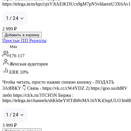
https://telega.in/m/lqn1sjxVJtAElKDUcs9gM7pN5vIdarenU3X6Av
1 / 24
2 999
₽
Добавить в корзину
Простые ПП Рецепты
Max
176 117
Женская аудитория
ERR 10%
Чтобы читать, просто нажми синюю кнопку - ПОДАТЬ
ЗАЯВКУ 👇 Связь - https://vk.cc/cW4YDZ 2) https://goo.su/ddRV
либо https://clck.ru/3TCH5N Биржа :
https://telega.in/channels/shKkbeYHTdh8vMA1tiYK43upULO3m8E
1 / 24
3 999
₽