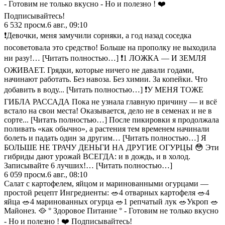
- Готовим не только вкусно - Но и полезно ! ❤️
Подписывайтесь!
6 532
просм.
6 авг., 09:10
❗️Девочки, меня замучили сорняки, а год назад соседка
посоветовала это cpeдcтвo! Больше на прополку не выходила
ни разу!… [Читать полностью…] ❗️1 ЛОЖКА — И ЗЕМЛЯ
ОЖИВАЕТ. Грядки, которые ничего не давали годами,
начинают работать. Без навоза. Без химии. За копейки. Что
добавить в воду... [Читать полностью…] ❗️У МЕНЯ ТОЖЕ
ГИБЛА РАССАДА Пока не узнала главную причину — и всё
встало на свои места! Оказывается, дело не в семенах и не в
сорте... [Читать полностью…] После пикировки я продолжала
поливать «как обычно», а растения тем временем начинали
болеть и падать один за другим… [Читать полностью…] Я
БОЛЬШЕ НЕ ТРАЧУ ДЕНЬГИ НА ДРУГИЕ ОГУРЦЫ 😳 Эти
гибриды дают урожай ВСЕГДА: и в дождь, и в холод.
Записывайте 6 лучших!… [Читать полностью…]
6 059
просм.
6 авг., 08:10
Салат с картофелем, яйцом и маринованными огурцами —
простой рецепт Ингредиенты: 🥗4 отварных картофеля 🥗4
яйца 🥗4 маринованных огурца 🥗1 репчатый лук 🥗Укроп 🥗
Майонез. 🥘 ° Здоровое Питание ° - Готовим не только вкусно
- Но и полезно ! ❤️ Подписывайтесь!