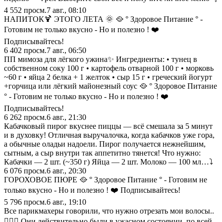
4 552
просм.
7 авг., 08:10
НАПИТОК🍹 ЭТОГО ЛЕТА 🌞 🥘 ° Здоровое Питание ° -
Готовим не только вкусно - Но и полезно ! ❤️
Подписывайтесь!
6 402
просм.
7 авг., 06:50
ПП мимоза для лёгкого ужина✨ Ингредиенты: • тунец в
собственном соку 100 г • картофель отварной 100 г • морковь
~60 г • яйца 2 белка + 1 желток • сыр 15 г • греческий йогурт
+горчица или лёгкий майонезный соус 🥘 ° Здоровое Питание
° - Готовим не только вкусно - Но и полезно ! ❤️
Подписывайтесь!
6 262
просм.
6 авг., 21:30
Кабачковый пирог вкуснее пиццы — всё смешала за 5 минут
и в духовку! Отличная выручалочка, когда кабачков уже гора,
а обычные оладьи надоели. Пирог получается нежнейшим,
сытным, а сыр внутри так аппетитно тянется! Что нужно:
Кабачки — 2 шт. (~350 г) Яйца — 2 шт. Молоко — 100 мл…⤵️
6 076
просм.
6 авг., 20:30
ГОРОХОВОЕ ПЮРЕ 🥘 ° Здоровое Питание ° - Готовим не
только вкусно - Но и полезно ! ❤️ Подписывайтесь!
5 796
просм.
6 авг., 19:10
Все парикмахеры говорили, что нужно отрезать мои волосы..
💇🏿‍♀️ Они действительно были в ужасном состоянии, по всей