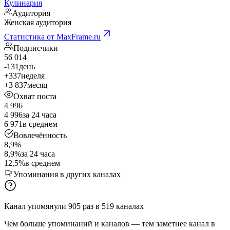
Кулинария
Аудитория
Женская аудитория
Статистика от MaxFrame.ru
Подписчики
56 014
-131
день
+337
неделя
+3 837
месяц
Охват поста
4 996
4 996
за 24 часа
6 971
в среднем
Вовлечённость
8,9%
8,9%
за 24 часа
12,5%
в среднем
Упоминания в других каналах
Канал упомянули
905
раз
в
519
каналах
Чем больше упоминаний и каналов — тем заметнее канал в