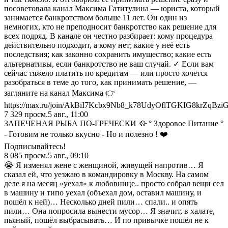
посоветовала канал Максима Гатитулина — юриста, который
занимается банкротством больше 11 лет. Он один из
немногих, кто не преподносит банкротство как решение для
всех подряд. В канале он честно разбирает: кому процедура
действительно подходит, а кому нет; какие у неё есть
последствия; как законно сохранить имущество; какие есть
альтернативы, если банкротство не ваш случай. ✓ Если вам
сейчас тяжело платить по кредитам — или просто хочется
разобраться в теме до того, как принимать решение, —
загляните на канал Максима 👉
https://max.ru/join/AkBiI7Kcbx9Nb8_k78UdyOflTGKIG8krZqBzi
7 329
просм.
5 авг., 11:00
ЗАПЕЧЕНАЯ РЫБА ПО-ГРЕЧЕСКИ 🥘 ° Здоровое Питание °
- Готовим не только вкусно - Но и полезно ! ❤️
Подписывайтесь!
8 085
просм.
5 авг., 09:10
😭 Я изменял жене с женщиной, живущей напротив… Я
сказал ей, что уезжаю в командировку в Москву. На самом
деле я на месяц «уехал» к любовнице.. просто собрал вещи сел
в машину и типо уехал (объехал дом, оставил машину, и
пошёл к ней)… Несколько дней пили… спали.. и опять
пили… Она попросила вынести мусор… Я значит, в халате,
пьяный, пошёл выбрасывать… И по привычке пошёл не к