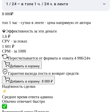
1 / 24 — в топе 1 ч. / 24 ч. в ленте
8 000
₽
топ 1 час
·
сутки в ленте
· цена напрямую от автора
💎
Эффективность за эти деньги
1,6
₽
CPV · за показ
1 601
₽
CPM · за 1000
Пересчитывается от формата и охвата
4 996
/
24ч
Добавить в корзину
Гарантия выхода поста и возврат средств
Добавить в корзину
·
8 000
₽
Надёжность сделки
Среднее время ответа админа
Обычно отвечает быстро
Размещений через Помогач