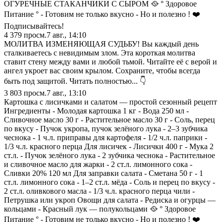
ОГУРЕЧНЫЕ СТАКАНЧИКИ С СЫРОМ 🥘 ° Здоровое
Питание ° - Готовим не только вкусно - Но и полезно ! ❤️
Подписывайтесь!
4 379
просм.
7 авг., 14:10
МОЛИТВА ИЗМЕНЯЮЩАЯ СУДЬБУ! Вы каждый день
сталкиваетесь с невидимым злом. Эта короткая молитва
ставит стену между вами и любой тьмой. Читайте её с верой и
ангел укроет вас своим крылом. Сохраните, чтобы всегда
быть под защитой. Читать полностью... 👇
3 803
просм.
7 авг., 13:10
Картошка с лисичками и салатом — простой сезонный рецепт
Ингредиенты - Молодая картошка 1 кг - Вода 250 мл -
Сливочное масло 30 г - Растительное масло 30 г - Соль, перец
по вкусу - Пучок укропа, пучок зелёного лука - 2–3 зубчика
чеснока - 1 ч.л. приправы для картофеля - 1/2 ч.л. паприки -
1/3 ч.л. красного перца Для лисичек - Лисички 400 г - Мука 2
ст.л. - Пучок зелёного лука - 2 зубчика чеснока - Растительное
и сливочное масло для жарки - 2 ст.л. лимонного сока -
Сливки 20% 120 мл Для заправки салата - Сметана 50 г - 1
ст.л. лимонного сока - 1–2 ст.л. мёда - Соль и перец по вкусу -
2 ст.л. оливкового масла - 1/3 ч.л. красного перца чили -
Петрушка или укроп Овощи для салата - Редиска и огурцы —
кольцами - Красный лук — полукольцами 🥘 ° Здоровое
Питание ° - Готовим не только вкусно - Но и полезно ! ❤️