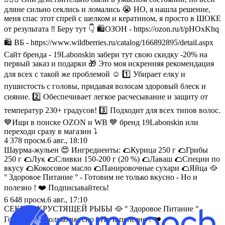
длине сильно секлись и ломались 😭 НО, я нашла решение,
меня спас этот спрей с шелком и кератином, я просто в ШОКЕ
от результата ‼️ Беру тут 👇 🛍️ОЗОН - https://ozon.ru/t/pHOxKhq
🛍️ ВБ - https://www.wildberries.ru/catalog/166892895/detail.aspx
Сайт бренда - 19Labonskin забери тут свою скидку -20% на
первый заказ и подарки 🎁 Это моя искренняя рекомендация
для всех с такой же проблемой ☺️ 1️⃣ Убирает елку и
пушистость с головы, придавая волосам здоровый блеск и
сияние. 2️⃣ Обеспечивает легкое расчесывание и защиту от
температур 230+ градусов! 3️⃣ Подходит для всех типов волос.
💙Ищи в поиске OZON и WB 💙 бренд 19Labonskin или
переходи сразу в магазин ⤵️
4 378
просм.
6 авг., 18:10
Шаурма-жульен 😍 Ингредиенты: 🌮Курица 250 г 🌮Грибы
250 г 🌮Лук 🌮Сливки 150-200 г (20 %) 🌮Лаваш 🌮Специи по
вкусу 🌮Кокосовое масло 🌮Панировочные сухари 🌮Яйца 🥘
° Здоровое Питание ° - Готовим не только вкусно - Но и
полезно ! ❤️ Подписывайтесь!
6 648
просм.
6 авг., 17:10
СЕКРЕТ ХРУСТЯЩЕЙ РЫБЫ 🥘 ° Здоровое Питание ° -
Готовим не только вкусно - Но и полезно ! ❤️