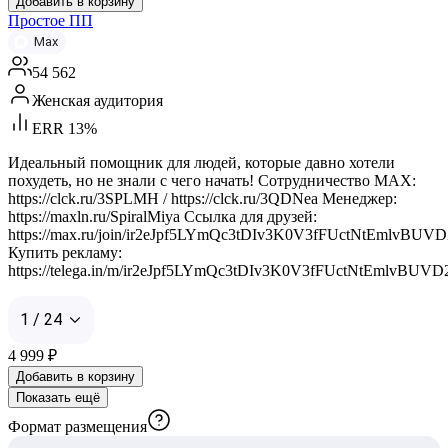
Добавить в корзину
Простое ПП
Max
54 562
Женская аудитория
ERR 13%
Идеальный помощник для людей, которые давно хотели
похудеть, но не знали с чего начать! Сотрудничество MAX:
https://clck.ru/3SPLMH / https://clck.ru/3QDNea Менеджер:
https://maxln.ru/SpiralMiya Ссылка для друзей:
https://max.ru/join/ir2eJpf5LYmQc3tDIv3K0V3fFUctNtEmlvBUV
Купить рекламу:
https://telega.in/m/ir2eJpf5LYmQc3tDIv3K0V3fFUctNtEmlvBUV
1 / 24
4 999
₽
Добавить в корзину
Показать ещё
Формат размещения