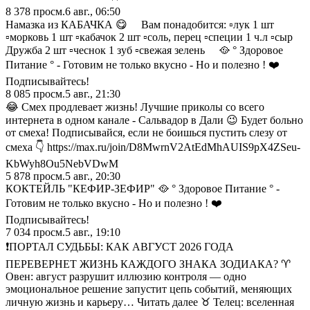
8 378
просм.
6 авг., 06:50
Намазка из КАБАЧКА 😋 ⠀ Вам понадобится: ▫️лук 1 шт
▫️морковь 1 шт ▫️кабачок 2 шт ▫️соль, перец ▫️специи 1 ч.л ▫️сыр
Дружба 2 шт ▫️чеснок 1 зуб ▫️свежая зелень ⠀ 🥘 ° Здоровое
Питание ° - Готовим не только вкусно - Но и полезно ! ❤️
Подписывайтесь!
8 085
просм.
5 авг., 21:30
😂 Смех продлевает жизнь! Лучшие приколы со всего
интернета в одном канале - Сальвадор в Дали 😉 Будет больно
от смеха! Подписывайся, если не боишься пустить слезу от
смеха 👇 https://max.ru/join/D8MwrnV2AtEdMhAUIS9pX4ZSeu-
KbWyh8Ou5NebVDwM
5 878
просм.
5 авг., 20:30
КОКТЕЙЛЬ "КЕФИР-ЗЕФИР" 🥘 ° Здоровое Питание ° -
Готовим не только вкусно - Но и полезно ! ❤️
Подписывайтесь!
7 034
просм.
5 авг., 19:10
❗️ПОРТАЛ СУДЬБЫ: КАК АВГУСТ 2026 ГОДА
ПЕРЕВЕРНЕТ ЖИЗНЬ КАЖДОГО ЗНАКА ЗОДИАКА? ♈️
Овен: август разрушит иллюзию контроля — одно
эмоциональное решение запустит цепь событий, меняющих
личную жизнь и карьеру… Читать далее ♉️ Телец: вселенная