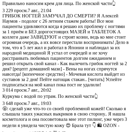
Правильно наносим крем для лица. По женской части👆
3 229
просм.
7 авг., 21:04
ГРИБОК НОГТЕЙ ЗАМУЧАЛ ДО СМЕРТИ? Я Алексей
Наумов - подолог с 26 летним стажем работы! Все мои
пациенты удивляются когда я решаю их проблему с ногтями
за 1 приём и БЕЗ дорогостоящих МАЗЕЙ и ТАБЛЕТОК А
коллеги даже ЗАВИДУЮТ и строят козни, ведь ко мне стоит
огромная очередь, а их вовсе перестали воспринимать! Дело в
том, что я 5 лет жил и работал в Японии и наблюдал за их
народной медициной Я устал от очередей и не хочу
расстраивать любимых пациентов долгим ожиданием и
решил открыть свой канал - Как вылечить грибок ногтей за 2
дня? [рецепт домашней мази] - Вены на ногах спрячутся
навсегда! [копеечное средство] - Мочевая кислота выйдет из
суставов за 2 дня! Пейте натощак стакан.. [читать] Успейте
подписаться на мой канал пока пост не удалили!
3 014
просм.
7 авг., 20:02
Куркума с водой по утрам. По женской части👆
3 648
просм.
7 авг., 19:03
🤬: сделай уже что-то со своей проблемной кожей! Сколько я
слышала таких ужасных выкриков в свою сторону.. Я нашла
косметолога и она посоветовала мне этот пилинг, уже через 3
недели я увидела чистую кожу 😍 Брала тут 👇 🛍️ OZON -