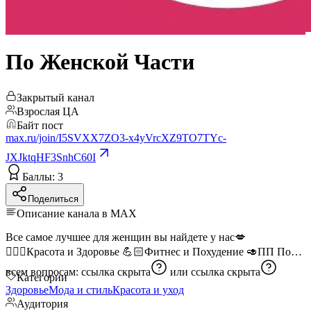
По Женской Части
Закрытый канал
Взрослая ЦА
Байт пост
max.ru/join/I5SVXX7ZO3-x4yVrcXZ9TO7TYc-
JXJktqHF3SnhC60I
Баллы: 3
Поделиться
Описание канала в MAX
Все самое лучшее для женщин вы найдете у нас💋
💆🏻‍♀️Красота и Здоровье 💪🏻Фитнес и Похудение 🥑ПП По
всем вопросам:
ссылка скрыта
или
ссылка скрыта
Категории
Здоровье
Мода и стиль
Красота и уход
Аудитория