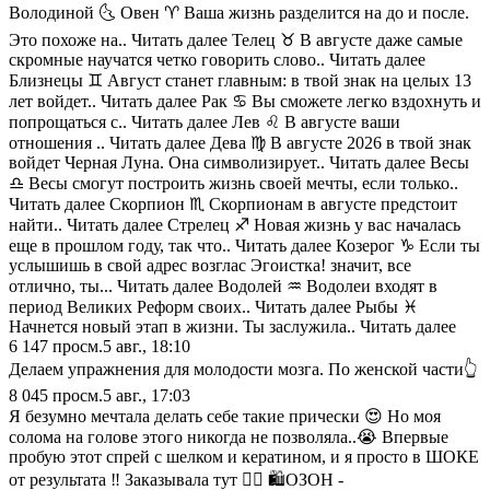
Володиной 🌜 Овен ♈️ Ваша жизнь разделится на до и после.
Это похоже на.. Читать далее Телец ♉️ В августе даже самые
скромные научатся четко говорить слово.. Читать далее
Близнецы ♊️ Август станет главным: в твой знак на целых 13
лет войдет.. Читать далее Рак ♋️ Вы сможете легко вздохнуть и
попрощаться с.. Читать далее Лев ♌️ В августе ваши
отношения .. Читать далее Дева ♍️ В августе 2026 в твой знак
войдет Черная Луна. Она символизирует.. Читать далее Весы
♎️ Весы смогут построить жизнь своей мечты, если только..
Читать далее Скорпион ♏️ Скорпионам в августе предстоит
найти.. Читать далее Стрелец ♐️ Новая жизнь у вас началась
еще в прошлом году, так что.. Читать далее Козерог ♑️ Если ты
услышишь в свой адрес возглас Эгоистка! значит, все
отлично, ты... Читать далее Водолей ♒️ Водолеи входят в
период Великих Реформ своих.. Читать далее Рыбы ♓️
Начнется новый этап в жизни. Ты заслужила.. Читать далее
6 147
просм.
5 авг., 18:10
Делаем упражнения для молодости мозга. По женской части👆
8 045
просм.
5 авг., 17:03
Я безумно мечтала делать себе такие прически 😍 Но моя
солома на голове этого никогда не позволяла..😭 Впервые
пробую этот спрей с шелком и кератином, и я просто в ШОКЕ
от результата ‼️ Заказывала тут 👇🏼 🛍️ОЗОН -