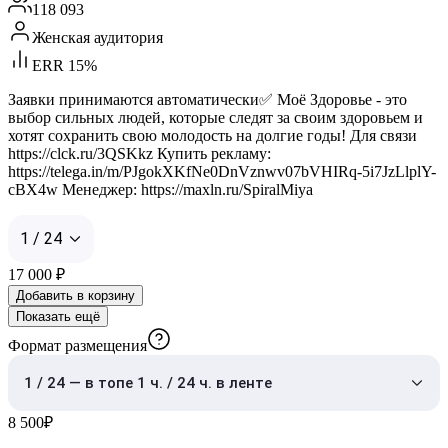
118 093
Женская аудитория
ERR 15%
Заявки принимаются автоматически✅ Моё Здоровье - это
выбор сильных людей, которые следят за своим здоровьем и
хотят сохранить свою молодость на долгие годы! Для связи
https://clck.ru/3QSKkz Купить рекламу:
https://telega.in/m/PJgokXKfNe0DnVznwv07bVHIRq-5i7JzLlplY-
cBX4w Менеджер: https://maxln.ru/SpiralMiya
1 / 24
17 000
₽
Добавить в корзину
Показать ещё
Формат размещения
1 / 24 — в топе 1 ч. / 24 ч. в ленте
8 500
₽