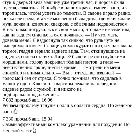
стук в дверь Я вела машину уже третий час, и дорога была
пустая, слякотная. В ноябре в наших краях темнеет рано, и я
торопилась, чтобы успеть до темноты. В салоне играло радио,
печка еле грела, и я уже мысленно была дома, где меня ждали
муж, дочка и, конечно, свекровь с её вечным недовольством.
Я настолько погрузилась в свои мысли, что даже не заметила,
как на заднем сиденье кто-то появился. — Ну что, мать,
довезла меня? Я вздрогнула так сильно, что руль чуть не
вывернула в кювет. Сердце ухнуло куда-то вниз, и я нажала на
тормоз, глядя в зеркало заднего вида. Там, откинувшись на
сиденье, сидела старуха. Лицо её было изрезано глубокими
морщинами, голову покрывал тёмный платок, а глаза —
неестественно яркие, почти чёрные — смотрели на меня
спокойно и внимательно. — Вы… откуда вы взялись? —
голос мой сел от страха. Я точно помнила, что садилась в
машину одна. Ключи от квартиры лежали на переднем
сиденье рядом с сумкой, и я никого не
подбирала...продолжение...
7 082
просм.
6 авг., 16:06
Решаем проблему тянущей боли в области сердца. По женской
части👆
7 330
просм.
6 авг., 15:04
Самый эффективный комплекс уражнений для похудения По
женской части👆