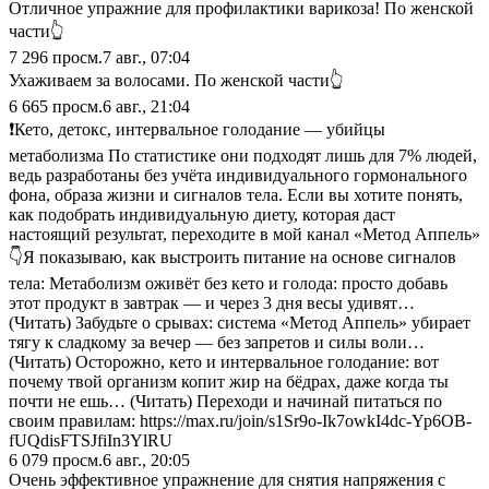
Отличное упражние для профилактики варикоза! По женской
части👆
7 296
просм.
7 авг., 07:04
Ухаживаем за волосами. По женской части👆
6 665
просм.
6 авг., 21:04
❗️Кето, детокс, интервальное голодание — убийцы
метаболизма По статистике они подходят лишь для 7% людей,
ведь разработаны без учёта индивидуального гормонального
фона, образа жизни и сигналов тела. Если вы хотите понять,
как подобрать индивидуальную диету, которая даст
настоящий результат, переходите в мой канал «Метод Аппель»
👇Я показываю, как выстроить питание на основе сигналов
тела: Метаболизм оживёт без кето и голода: просто добавь
этот продукт в завтрак — и через 3 дня весы удивят…
(Читать) Забудьте о срывах: система «Метод Аппель» убирает
тягу к сладкому за вечер — без запретов и силы воли…
(Читать) Осторожно, кето и интервальное голодание: вот
почему твой организм копит жир на бёдрах, даже когда ты
почти не ешь… (Читать) Переходи и начинай питаться по
своим правилам: https://max.ru/join/s1Sr9o-Ik7owkI4dc-Yp6OB-
fUQdisFTSJfiIn3YlRU
6 079
просм.
6 авг., 20:05
Очень эффективное упражнение для снятия напряжения с