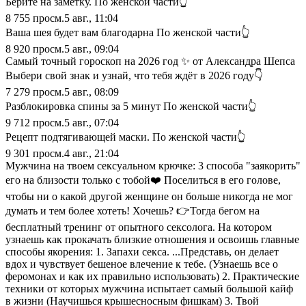
Берите на заметку. По женской части👆
8 755
просм.
5 авг., 11:04
Ваша шея будет вам благодарна По женской части👆
8 920
просм.
5 авг., 09:04
Самый точный гороскоп на 2026 год ✨ от Александра Шепса
Выбери свой знак и узнай, что тебя ждёт в 2026 году👇
7 279
просм.
5 авг., 08:09
Разблокировка спины за 5 минут По женской части👆
9 712
просм.
5 авг., 07:04
Рецепт подтягивающей маски. По женской части👆
9 301
просм.
4 авг., 21:04
Мужчина на твоем сексуальном крючке: 3 способа "заякорить"
его на близости только с тобой❤️ Поселиться в его голове,
чтобы ни о какой другой женщине он больше никогда не мог
думать и тем более хотеть! Хочешь? 👉Тогда бегом на
бесплатный тренинг от опытного сексолога. На котором
узнаешь как прокачать близкие отношения и освоишь главные
способы якорения: 1. Запахи секса. ...Представь, он делает
вдох и чувствует бешеное влечение к тебе. (Узнаешь все о
феромонах и как их правильно использовать) 2. Практические
техники от которых мужчина испытает самый большой кайф
в жизни (Научишься крышесносным фишкам) 3. Твой