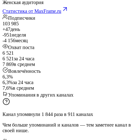
Женская аудитория
Статистика от MaxFrame.ru
Подписчики
103 985
+47
день
-951
неделя
-4 156
месяц
Охват поста
6 521
6 521
за 24 часа
7 869
в среднем
Вовлечённость
6,3%
6,3%
за 24 часа
7,6%
в среднем
Упоминания в других каналах
Канал упомянули
1 844
раза
в
911
каналах
Чем больше упоминаний и каналов — тем заметнее канал в
своей нише.