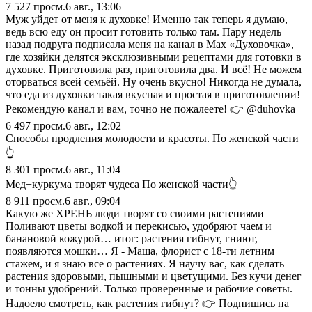
7 527
просм.
6 авг., 13:06
Муж уйдет от меня к духовке! Именно так теперь я думаю,
ведь всю еду он просит готовить только там. Пару недель
назад подруга подписала меня на канал в Max «Духовочка»,
где хозяйки делятся эксклюзивными рецептами для готовки в
духовке. Приготовила раз, приготовила два. И всё! Не можем
оторваться всей семьёй. Ну очень вкусно! Никогда не думала,
что еда из духовки такая вкусная и простая в приготовлении!
Рекомендую канал и вам, точно не пожалеете! 👉 @duhovka
6 497
просм.
6 авг., 12:02
Способы продления молодости и красоты. По женской части
👆
8 301
просм.
6 авг., 11:04
Мед+куркума творят чудеса По женской части👆
8 911
просм.
6 авг., 09:04
Какую же ХРЕНЬ люди творят со своими растениями
Поливают цветы водкой и перекисью, удобряют чаем и
банановой кожурой… итог: растения гибнут, гниют,
появляются мошки… Я - Маша, флорист с 18-ти летним
стажем, и я знаю все о растениях. Я научу вас, как сделать
растения здоровыми, пышными и цветущими. Без кучи денег
и тонны удобрений. Только проверенные и рабочие советы.
Надоело смотреть, как растения гибнут? 👉 Подпишись на