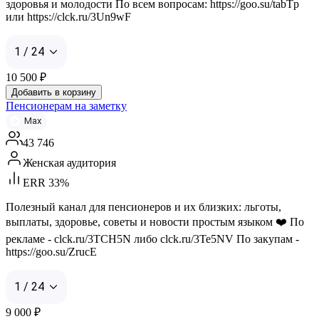
здоровья и молодости По всем вопросам: https://goo.su/tabTp
или https://clck.ru/3Un9wF
1 / 24
10 500
₽
Добавить в корзину
Пенсионерам на заметку
Max
43 746
Женская аудитория
ERR 33%
Полезный канал для пенсионеров и их близких: льготы,
выплаты, здоровье, советы и новости простым языком ❤️ По
рекламе - clck.ru/3TCH5N либо clck.ru/3Te5NV По закупам -
https://goo.su/ZrucE
1 / 24
9 000
₽