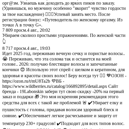
орг@зм. Узнаешь как доходить до ярких пиков по заказу.
(Удивишься, но мужчину особенно "якорит" чувство гордости
за твое наслаждение) 👩‍❤️‍👨Успевай занять место. После
регистрации бонус: «Путеводитель по женскому оргазму. Из
точки А в точку G».
7 809
просм.
4 авг., 20:02
Убираем сколиоз простыми упражнениями. По женской части
👆
8 717
просм.
4 авг., 19:03
Идет 2025 год, переживаю вечную сечку и пористые волосы..
😭 Переживаю, что эта солома так и останется на моей
голове.. 2026: получаю блестящие волосы и запечатанные
кончики 😍 Использую этот спрей с шелком и кератином, для
здоровья и красоты своих волос! Беру всегда тут 👇🏼 💙ОЗОН -
https://ozon.ru/t/mU8Ta2b 💜ВБ -
https://www.wildberries.ru/catalog/166892895/detail.aspx Сайт
бренда - 19Labonskin забери тут свою скидку -20% на первый
заказ и подарки 🎁 Это моя искренняя рекомендация этого
средства для всех с такой же проблемой 🚨 ✔️Убирает елку и
пушистость с головы, придавая волосам здоровый блеск и
сияние. ✔️Обеспечивает легкое расчесывание и защиту от
температур 230+ градусов! ✔️Подходит для всех типов волос.