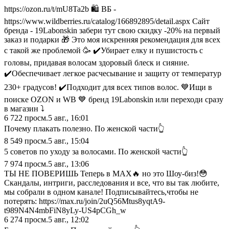
https://ozon.ru/t/mU8Ta2b 🛍️ ВБ -
https://www.wildberries.ru/catalog/166892895/detail.aspx Сайт
бренда - 19Labonskin забери тут свою скидку -20% на первый
заказ и подарки 🎁 Это моя искренняя рекомендация для всех
с такой же проблемой 🥳 ✔️Убирает елку и пушистость с
головы, придавая волосам здоровый блеск и сияние.
✔️Обеспечивает легкое расчесывание и защиту от температур
230+ градусов! ✔️Подходит для всех типов волос. 💙Ищи в
поиске OZON и WB 💙 бренд 19Labonskin или переходи сразу
в магазин ⤵️
6 722
просм.
5 авг., 16:01
Почему плакать полезно. По женской части👆
8 549
просм.
5 авг., 15:04
5 советов по уходу за волосами. По женской части👆
7 974
просм.
5 авг., 13:06
ТЫ НЕ ПОВЕРИШЬ Теперь в MAX🔥 но это Шоу-биз!😳
Скандалы, интриги, расследования и все, что вы так любите,
мы собрали в одном канале! Подписывайтесь,чтобы не
потерять: https://max.ru/join/2uQ56Mtus8yqtA9-
t989N4N4mbFiN8yLy-US4pCGh_w
6 274
просм.
5 авг., 12:02