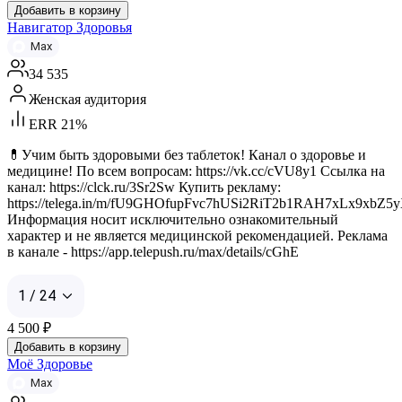
Добавить в корзину
Навигатор Здоровья
Max
34 535
Женская аудитория
ERR 21%
💊Учим быть здоровыми без таблеток! Канал о здоровье и
медицине! По всем вопросам: https://vk.cc/cVU8y1 Ссылка на
канал: https://clck.ru/3Sr2Sw Купить рекламу:
https://telega.in/m/fU9GHOfupFvc7hUSi2RiT2b1RAH7xLx9xbZ
Информация носит исключительно ознакомительный
характер и не является медицинской рекомендацией. Реклама
в канале - https://app.telepush.ru/max/details/cGhE
1 / 24
4 500
₽
Добавить в корзину
Моё Здоровье
Max