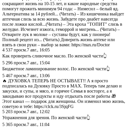
сокращают жизнь на 10-15 лет, и какие народные средства
помогут прожить минимум 94 года: – Нимесил – белый яд.
Альтернатива за 14 рублей... (Читать) – Из кишечника выйдет
аптечная слизь за всю жизнь. Забудете про диабет навсегда
после ложки кислой...(Читать) – Эта кроха "ТОПИТ" слизь в
желудке. Исчезнет изжога, геморрой и мигрень... (Читать) –
Отварите лук в молоке – суставы будут, как у пионера!
Полный рецепт из... (Читать) Доверить жизнь аптеке или
взять в свои руки – выбор за вами: https://max.ru/Doctor
4 537
просм.
7 авг., 16:05
Как проверить сливочное масло. По женской части👆
5 296
просм.
7 авг., 15:04
Бюджетное ламинирование волос. По женской части👆
5 467
просм.
7 авг., 13:06
🔥 ДУХОВКА ТЕПЕРЬ НЕ ОСТЫВАЕТ!! А я просто
подписалась на Духовку Просто в MAX. Теперь там делаю и
закуски, и супы, и мясо, и горячее Семья в восторге, а я
закидываю все продукты и иду отдыхать после работы 🎁
Этот канал — подарок для женщины. Он изменил мою жизнь,
советую и тебе: https://clck.ru/3SjqFG
5 203
просм.
7 авг., 12:02
Упражнения для зрения. По женской части👆
5 365
просм.
7 авг., 11:04