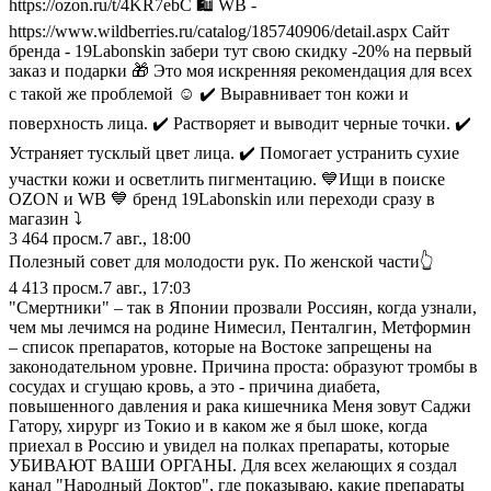
https://ozon.ru/t/4KR7ebC 🛍️ WB -
https://www.wildberries.ru/catalog/185740906/detail.aspx Сайт
бренда - 19Labonskin забери тут свою скидку -20% на первый
заказ и подарки 🎁 Это моя искренняя рекомендация для всех
с такой же проблемой ☺️ ✔️ Выравнивает тон кожи и
поверхность лица. ✔️ Растворяет и выводит черные точки. ✔️
Устраняет тусклый цвет лица. ✔️ Помогает устранить сухие
участки кожи и осветлить пигментацию. 💙Ищи в поиске
OZON и WB 💙 бренд 19Labonskin или переходи сразу в
магазин ⤵️
3 464
просм.
7 авг., 18:00
Полезный совет для молодости рук. По женской части👆
4 413
просм.
7 авг., 17:03
"Смертники" – так в Японии прозвали Россиян, когда узнали,
чем мы лечимся на родине Нимесил, Пенталгин, Метформин
– список препаратов, которые на Востоке запрещены на
законодательном уровне. Причина проста: образуют тромбы в
сосудах и сгущаю кровь, а это - причина диабета,
повышенного давления и рака кишечника Меня зовут Саджи
Гатору, хирург из Токио и в каком же я был шоке, когда
приехал в Россию и увидел на полках препараты, которые
УБИВАЮТ ВАШИ ОРГАНЫ. Для всех желающих я создал
канал "Народный Доктор", где показываю, какие препараты