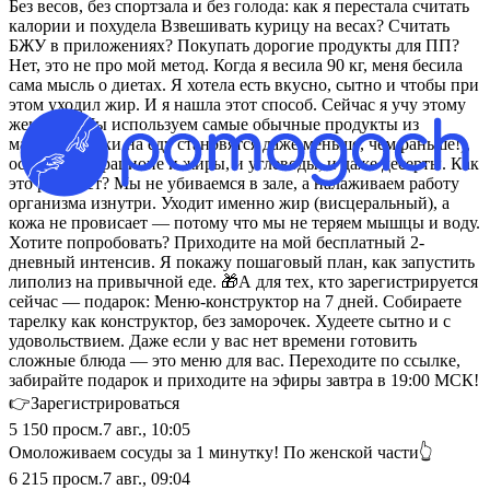
Без весов, без спортзала и без голода: как я перестала считать
калории и похудела Взвешивать курицу на весах? Считать
БЖУ в приложениях? Покупать дорогие продукты для ПП?
Нет, это не про мой метод. Когда я весила 90 кг, меня бесила
сама мысль о диетах. Я хотела есть вкусно, сытно и чтобы при
этом уходил жир. И я нашла этот способ. Сейчас я учу этому
женщин. Мы используем самые обычные продукты из
магазина (чеки на еду становятся даже меньше, чем раньше!),
оставляем в рационе и жиры, и углеводы, и даже десерты. Как
это работает? Мы не убиваемся в зале, а налаживаем работу
организма изнутри. Уходит именно жир (висцеральный), а
кожа не провисает — потому что мы не теряем мышцы и воду.
Хотите попробовать? Приходите на мой бесплатный 2-
дневный интенсив. Я покажу пошаговый план, как запустить
липолиз на привычной еде. 🎁А для тех, кто зарегистрируется
сейчас — подарок: Меню-конструктор на 7 дней. Собираете
тарелку как конструктор, без заморочек. Худеете сытно и с
удовольствием. Даже если у вас нет времени готовить
сложные блюда — это меню для вас. Переходите по ссылке,
забирайте подарок и приходите на эфиры завтра в 19:00 МСК!
👉Зарегистрироваться
5 150
просм.
7 авг., 10:05
Омоложиваем сосуды за 1 минутку! По женской части👆
6 215
просм.
7 авг., 09:04