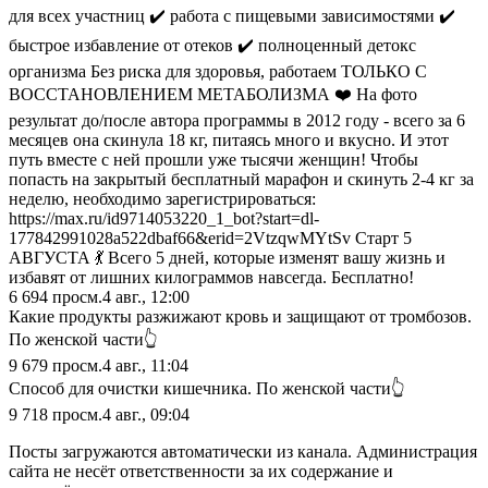
для всех участниц ✔️ работа с пищевыми зависимостями ✔️
быстрое избавление от отеков ✔️ полноценный детокс
организма Без риска для здоровья, работаем ТОЛЬКО С
ВОССТАНОВЛЕНИЕМ МЕТАБОЛИЗМА ❤️ На фото
результат до/после автора программы в 2012 году - всего за 6
месяцев она скинула 18 кг, питаясь много и вкусно. И этот
путь вместе с ней прошли уже тысячи женщин! Чтобы
попасть на закрытый бесплатный марафон и скинуть 2-4 кг за
неделю, необходимо зарегистрироваться:
https://max.ru/id9714053220_1_bot?start=dl-
177842991028a522dbaf66&erid=2VtzqwMYtSv Старт 5
АВГУСТА 💃 Всего 5 дней, которые изменят вашу жизнь и
избавят от лишних килограммов навсегда. Бесплатно!
6 694
просм.
4 авг., 12:00
Какие продукты разжижают кровь и защищают от тромбозов.
По женской части👆
9 679
просм.
4 авг., 11:04
Способ для очистки кишечника. По женской части👆
9 718
просм.
4 авг., 09:04
Посты загружаются автоматически из канала. Администрация
сайта не несёт ответственности за их содержание и