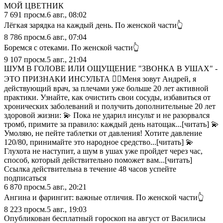
МОЙ ЦВЕТНИК
7 691
просм.
6 авг., 08:02
Лёгкая зарядка на каждый день. По женской части👆
8 786
просм.
6 авг., 07:04
Боремся с отеками. По женской части👆
9 107
просм.
5 авг., 21:04
ШУМ В ГОЛОВЕ ИЛИ ОЩУЩЕНИЕ "ЗВОНКА В УШАХ" -
ЭТО ПРИЗНАКИ ИНСУЛЬТА 👨‍⚕Меня зовут Андрей, я
действующий врач, за плечами уже больше 20 лет активной
практики. Узнайте, как очистить свои сосуды, избавиться от
хронических заболеваний и получить дополнительные 20 лет
здоровой жизни: 💫 Пока не ударил инсульт и не разорвался
тромб, примите за правило: каждый день натощак...[читать] 💫
Умоляю, не пейте таблетки от давления! Хотите давление
120/80, принимайте это народное средство...[читать] 💫
Глухота не наступит, а шум в ушах уже пройдет через час,
способ, который действительно поможет вам...[читать]
Ссылка действительна в течение 48 часов успейте
подписаться
6 870
просм.
5 авг., 20:21
Ангина и фарингит: важные отличия. По женской части👆
8 223
просм.
5 авг., 19:03
Опубликован бесплатный гороскоп на август от Василисы