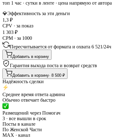
топ 1 час
·
сутки в ленте
· цена напрямую от автора
💎
Эффективность за эти деньги
1,3
₽
CPV · за показ
1 303
₽
CPM · за 1000
Пересчитывается от формата и охвата
6 521
/
24ч
Добавить в корзину
Гарантия выхода поста и возврат средств
Добавить в корзину
·
8 500
₽
Надёжность сделки
Среднее время ответа админа
Обычно отвечает быстро
Размещений через Помогач
3 · все вышли в срок
Посты в канале
По Женской Части
MAX
· канал