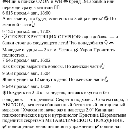
🔵Ищи в поиске OZON и WB 🔵 бренд 19Labonskin или
переходи сразу в магазин 👇🏽
6 615
просм.
4 авг., 18:00
А вы знаете, что будет, если есть по 3 яйца в день? 😋 По
женской части👆
9 154
просм.
4 авг., 17:03
💥 СЕКРЕТ ХРУСТЯЩИХ ОГУРЦОВ: одна добавка — и
банки стоят до следующего лета! Что понадобится 👇 🥒
Молодые огурцы — 2 кг 🧄 Чеснок 🌿 Укроп Прочитать
полностью…
7 646
просм.
4 авг., 16:02
Как быстро вырастить волосы. По женской части👆
9 568
просм.
4 авг., 15:04
Живот уйдёт за 12 минут в день! По женской части👆
9 649
просм.
4 авг., 13:06
☀️Похудеть на 2–4 кг за неделю, питаясь вкусно и без
голодовок — это реально! Секрет в подходе… Cовсем скоро, 5
АВГУСТА, начнется обновленный бесплатный пятидневный
марафон "Худеем по науке раз и навсегда 2.0" Кандидат
психологических наук и нутрициолог Кристина Шереметьева
поделится секретами МЕТАБОЛИЧЕСКОГО ПОХУДЕНИЯ.
✔️ полноценное меню питания и упражнения ✔️ общий чат