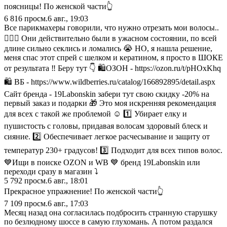
поясницы! По женской части👆
6 816
просм.
6 авг., 19:03
Все парикмахеры говорили, что нужно отрезать мои волосы..
💇🏿‍♀️ Они действительно были в ужасном состоянии, по всей
длине сильно секлись и ломались 😭 НО, я нашла решение,
меня спас этот спрей с шелком и кератином, я просто в ШОКЕ
от результата ‼️ Беру тут 👇 🛍️ОЗОН - https://ozon.ru/t/pHOxKhq
🛍️ ВБ - https://www.wildberries.ru/catalog/166892895/detail.aspx
Сайт бренда - 19Labonskin забери тут свою скидку -20% на
первый заказ и подарки 🎁 Это моя искренняя рекомендация
для всех с такой же проблемой ☺️ 1️⃣ Убирает елку и
пушистость с головы, придавая волосам здоровый блеск и
сияние. 2️⃣ Обеспечивает легкое расчесывание и защиту от
температур 230+ градусов! 3️⃣ Подходит для всех типов волос.
💙Ищи в поиске OZON и WB 💙 бренд 19Labonskin или
переходи сразу в магазин ⤵️
5 792
просм.
6 авг., 18:01
Прекрасное упражнение! По женской части👆
7 109
просм.
6 авг., 17:03
Месяц назад она согласилась подбросить странную старушку
по безлюдному шоссе в самую глухомань. А потом раздался