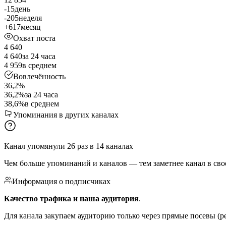
-15
день
-205
неделя
+617
месяц
Охват поста
4 640
4 640
за 24 часа
4 959
в среднем
Вовлечённость
36,2%
36,2%
за 24 часа
38,6%
в среднем
Упоминания в других каналах
Канал упомянули
26
раз
в
14
каналах
Чем больше упоминаний и каналов — тем заметнее канал в сво
Информация о подписчиках
Качество трафика и наша аудитория
.
Для канала закупаем аудиторию только через прямые посевы (р