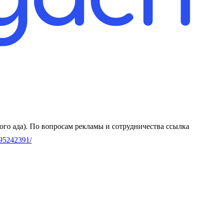
Добро пожаловать в аптеку абсурда! Я — Алексей Валерьевич, провизор почти высшей категории (тот, кто выжил после аптечного ада). По вопросам рекламы и сотрудничества
ссылка
095242391/