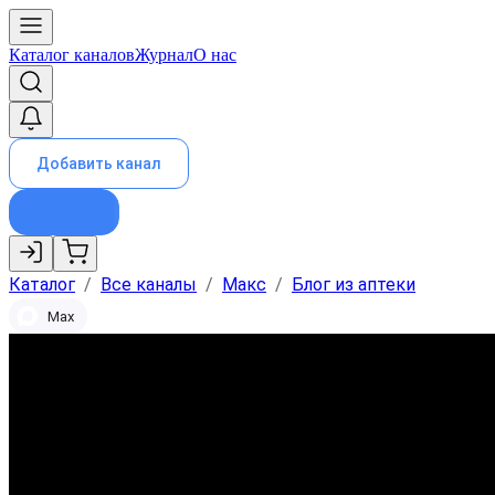
Каталог каналов
Журнал
О нас
Добавить канал
Каталог
/
Все каналы
/
Макс
/
Блог из аптеки
Max