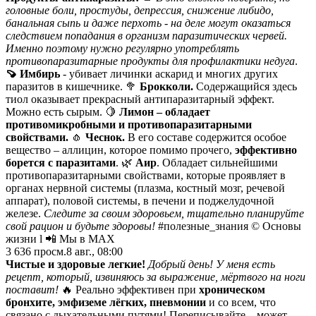
головные боли, простуды, депрессия, снижение либидо,
банальная сыпь и даже перхоть - на деле могут оказаться
следствием попадания в организм паразитических червей.
Именно поэтому нужно регулярно употреблять
противопаразитарные продукты для профилактики недуга
.
🍠 Имбирь
- убивает личинки аскарид и многих других
паразитов в кишечнике. 🥦
Брокколи.
Содержащийся здесь
тиол оказывает прекрасный антипаразитарный эффект.
Можно есть сырым. 🍋
Лимон – обладает
противомикробными и противопаразитарными
свойствами.
🧄
Чеснок.
В его составе содержится особое
вещество – аллицин, которое помимо прочего,
эффективно
борется с паразитами
. 🌿
Аир
. Обладает сильнейшими
противопаразитарными свойствами, которые проявляет в
органах нервной системы (плазма, костный мозг, речевой
аппарат), половой системы, в печени и поджелудочной
железе.
Следите за своим здоровьем, тщательно планируйте
свой рацион и будьте здоровы!
#полезные_знания © Основы
жизни l 📲 Мы в MAX
3 636
просм.
8 авг., 08:00
Чистые и здоровые легкие!
Добрый день! У меня есть
рецепт, который, извиняюсь за выражение, мёртвого на ноги
поставит!
🔥 Реально эффективен при
хроническом
бронхите, эмфиземе лёгких, пневмонии
и со всем, что
связано с дыхательными путями! Переписывайте – может