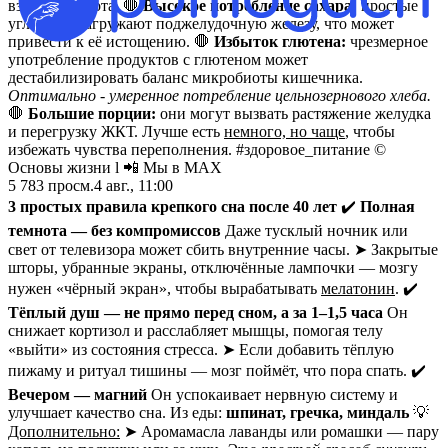
вздутия живота. 🛑
Высокое потребление сахара:
простые
углеводы нагружают поджелудочную железу, что может
привести к её истощению. 🛑
Избыток глютена:
чрезмерное
употребление продуктов с глютеном может
дестабилизировать баланс микробиоты кишечника.
Оптимально - умеренное потребление цельнозернового хлеба.
🛑
Большие порции:
они могут вызвать растяжение желудка
и перегрузку ЖКТ. Лучше есть
немного, но чаще
, чтобы
избежать чувства переполнения. #здоровое_питание ©
Основы жизни l 📲 Мы в MAX
5 783
просм.
4 авг., 11:00
3 простых правила крепкого сна после 40 лет
✔️
Полная
темнота — без компромиссов
Даже тусклый ночник или
свет от телевизора может сбить внутренние часы. ➤ Закрытые
шторы, убранные экраны, отключённые лампочки — мозгу
нужен «чёрный экран», чтобы вырабатывать
мелатонин
. ✔️
Тёплый душ — не прямо перед сном, а за 1–1,5 часа
Он
снижает кортизол и расслабляет мышцы, помогая телу
«выйти» из состояния стресса. ➤ Если добавить тёплую
пижаму и ритуал тишины — мозг поймёт, что пора спать. ✔️
Вечером — магний
Он успокаивает нервную систему и
улучшает качество сна. Из еды:
шпинат, гречка, миндаль
💡
Дополнительно:
➤ Аромамасла лаванды или ромашки — пару