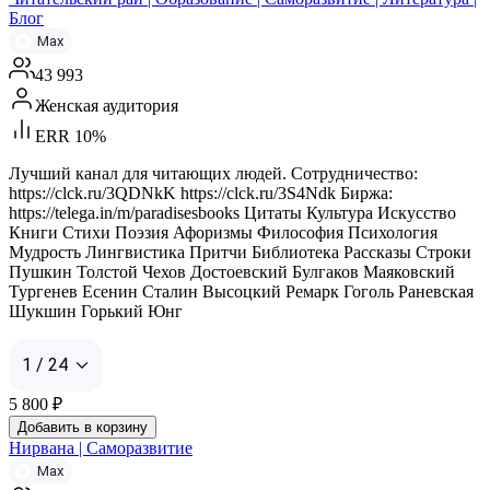
Блог
Max
43 993
Женская аудитория
ERR 10%
Лучший канал для читающих людей. Сотрудничество:
https://clck.ru/3QDNkK https://clck.ru/3S4Ndk Биржа:
https://telega.in/m/paradisesbooks Цитаты Культура Искусство
Книги Стихи Поэзия Афоризмы Философия Психология
Мудрость Лингвистика Притчи Библиотека Рассказы Строки
Пушкин Толстой Чехов Достоевский Булгаков Маяковский
Тургенев Есенин Сталин Высоцкий Ремарк Гоголь Раневская
Шукшин Горький Юнг
1 / 24
5 800
₽
Добавить в корзину
Нирвана | Саморазвитие
Max