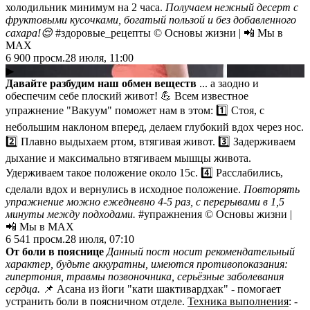
холодильник минимум на 2 часа.
Получаем нежный десерт с
фруктовыми кусочками, богатый пользой и без добавленного
сахара!😌
#здоровые_рецепты © Основы жизни | 📲 Мы в
MAX
6 900
просм.
28 июля, 11:00
▶
Давайте разбудим наш обмен веществ
... а заодно и
обеспечим себе плоский живот! 💪 Всем известное
упражнение "Вакуум" поможет нам в этом: 1️⃣ Стоя, с
небольшим наклоном вперед, делаем глубокий вдох через нос.
2️⃣ Плавно выдыхаем ртом, втягивая живот. 3️⃣ Задерживаем
дыхание и максимально втягиваем мышцы живота.
Удерживаем такое положение около 15с. 4️⃣ Расслабились,
сделали вдох и вернулись в исходное положение.
Повторять
упражнение можно ежедневно 4-5 раз, с перерывами в 1,5
минуты между подходами.
#упражнения © Основы жизни |
📲 Мы в MAX
6 541
просм.
28 июля, 07:10
От боли в пояснице⁠⁠
Данный пост носит рекомендательный
характер, будьте аккуратны, имеются противопоказания:
гипертония, травмы позвоночника, серьёзные заболевания
сердца.
📌 Асана из йоги "кати шактивардхак" - помогает
устранить боли в поясничном отделе.
Техника выполнения
: -