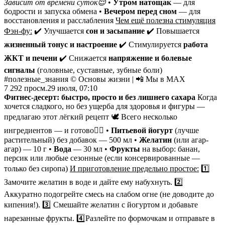
Зависит от времени суток😌
•
Утром натощак
— для
бодрости и запуска обмена •
Вечером перед сном
— для
восстановления и расслабления
Чем ещё полезна стимуляция
Фэн-фу:
✔️ Улучшается
сон и засыпание
✔️ Повышается
жизненный тонус и настроение
✔️ Стимулируется
работа
ЖКТ и печени
✔️ Снижается
напряжение и болевые
сигналы
(головные, суставные, зубные боли)
#полезные_знания © Основы жизни | 📲 Мы в MAX
7 292
просм.
29 июля, 07:10
Фитнес-десерт: быстро, просто и без лишнего сахара
Когда
хочется сладкого, но без ущерба для здоровья и фигуры —
предлагаю этот лёгкий рецепт 🕊 Всего несколько
ингредиентов — и готово👇🏻 •
Питьевой йогурт
(лучше
растительный) без добавок — 500 мл •
Желатин
(или агар-
агар) — 10 г •
Вода
— 30 мл •
Фрукты
на выбор: банан,
персик или любые сезонные (если консервированные —
только без сиропа)
И приготовление предельно простое:
1️⃣
Замочите желатин в воде и дайте ему набухнуть. 2️⃣
Аккуратно подогрейте смесь на слабом огне (не доводите до
кипения!). 3️⃣ Смешайте желатин с йогуртом и добавьте
нарезанные фрукты. 4️⃣Разлейте по формочкам и отправьте в