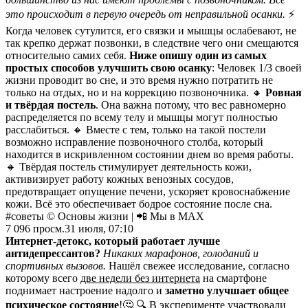
это происходит в первую очередь от неправильной осанки.
⚡️
Когда человек сутулится, его связки и мышцы ослабевают, не
так крепко держат позвонки, в следствие чего они смещаются
относительно самих себя.
Ниже опишу один из самых
простых способов улучшить свою осанку
: Человек 1/3 своей
жизни проводит во сне, и это время нужно потратить не
только на отдых, но и на коррекцию позвоночника. 🔸
Ровная
и твёрдая постель
. Она важна потому, что вес равномерно
распределяется по всему телу и мышцы могут полностью
расслабиться. 🔸 Вместе с тем, только на такой постели
возможно исправление позвоночного столба, который
находится в искривленном состоянии днем во время работы.
🔸 Твёрдая постель стимулирует деятельность кожи,
активизирует работу кожных венозных сосудов,
предотвращает опущение печени, ускоряет кровоснабжение
кожи. Всё это обеспечивает бодрое состояние после сна.
#советы © Основы жизни | 📲 Мы в MAX
7 096
просм.
31 июля, 07:10
Интернет-детокс, который работает лучше
антидепрессантов?
Никаких марафонов, голоданий и
спортивных вызовов.
Нашёл свежее исследование, согласно
которому всего
две недели без интернета
на смартфоне
поднимает настроение надолго и
заметно улучшает общее
психическое состояние
!🤔 🔍 В эксперименте участвовали