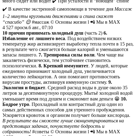
много сидит или водит ✔️ При усталости и “ноющей” спине
✔️ В качестве экстренной самопомощи в течение дня
Массаж
1–2 минуты круговыми движениями и спина скажет
“спасибо” 😌
#массаж © Основы жизни l 📲 Мы в MAX
4 527
просм.
6 авг., 07:10
10 причин принимать холодный душ
(часть 2)
6.
Избавление от лишнего веса
. Под воздействием низких
температур жир активизирует выработку тепла почти в 15 раз,
в результате чего сжигается больше калорий и уменьшаются
запасы лишнего.
7. Тренировка силы воли
. Чем чаще вы
закаляетесь физически, тем устойчивее становитесь
психологически.
8. Крепкий иммунитет
. У людей, которые
ежедневно принимают холодный душ, увеличивается
количество лейкоцитов. А они помогают противостоять
вирусам простуды, активируя иммунную систему.
9.
Экология и бюджет
. Средний расход воды в душе около 35
литров за десятиминутную процедуру. Мытьё холодной водой
уменьшает время под душем и сэкономит вам деньги 😁
10.
Бодрое утро
. Прохладный или контрастный душ один из
самых действенных способов для утреннего пробуждения.
Ускоряется кровоток и организм получает больше кислорода.
В результате вы сможете лучше сконцентрироваться на
предстоящих задачах, почувствуете бодрость и
собранность!
#советы © Основы жизни l 📲 Мы в MAX