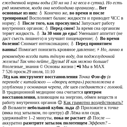
ежедневной нормы воды (30 мл на 1 кг веса в сутки). Но есть
ряд моментов, когда она необходима организму
...
Вот
основные из них:
💧 Конечно же,
во время и
после
тренировки!
Восполняет баланс жидкости и приводит ЧСС в
норму; 💧
После того, как проснулись!
Запускает работу
внутренних органов; 💧
Перед сном!
За время сна организм
теряет жидкость. 💧
За 30 мин до еды!
Уменьшит аппетит (не
даст съесть лишнего) и улучшит пищеварение; 💧
Во время
болезни!
Снимает интоксикацию; 💧
Перед принятием
ванны!
Помогает понизить кровяное давление; ⚡️
Но, лично я
рекомендую всегда пить тёплую воду, для поджелудочной
железы! Так что пейте, Друзья! И как можно больше!
#полезные_знания © Основы жизни | 📲 Мы в MAX
7 526
просм.
29 июля, 11:10
Лёд как инструмент восстановления
Точка
Фэн-фу
(в
переводе с китайского — «дворец ветра») расположена в
углублении у основания черепа, где шея соединяется с головой.
В традиционной медицине она считается
центром
восстановления,
влияющим на энергию, обмен веществ и
работу внутренних органов 😌
Как грамотно воздействовать?
🧊 Возьмите
небольшой кубик льда
🧊 Приложите к точке
(ямка под затылком, по центру) 🧊 Лёжа или сидя,
удерживайте 1–2 минуты,
пока не растает
🧊 После —
аккуратно
разотрите затылок полотенцем
Эффект? –