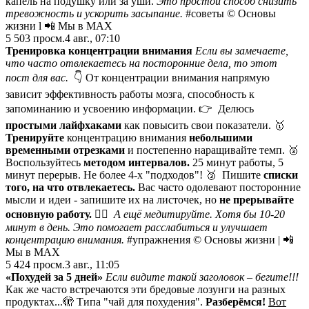
капель на подушку или за уши.
Это простой способ снизить
тревожность и ускорить засыпание.
#советы © Основы
жизни l 📲 Мы в MAX
5 503
просм.
4 авг., 07:10
Тренировка концентрации внимания
Если вы замечаете,
что часто отвлекаетесь на посторонние дела, то этот
пост для вас.
👇 От концентрации внимания напрямую
зависит эффективность работы мозга, способность к
запоминанию и усвоению информации. 👉 Делюсь
простыми лайфхаками
как повысить свои показатели. 🥇
Тренируйте
концентрацию внимания
небольшими
временными отрезками
и постепенно наращивайте темп. 🥈
Воспользуйтесь
методом интервалов.
25 минут работы, 5
минут перерыв. Не более 4-х "подходов"! 🥉 Пишите
списки
того, на что отвлекаетесь.
Вас часто одолевают посторонние
мысли и идеи - запишите их на листочек, но
не прерывайте
основную работу.
🧘‍♀️
А ещё медитируйте. Хотя бы 10-20
минут в день. Это помогает расслабиться и улучшает
концентрацию внимания.
#упражнения © Основы жизни | 📲
Мы в MAX
5 424
просм.
3 авг., 11:05
«Похудей за 5 дней»
Если видите такой заголовок – бегите!!!
Как же часто встречаются эти бредовые лозунги на разных
продуктах...🫣 Типа "чай для похудения".
Разберёмся!
Вот