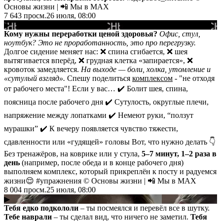
Основы жизни | 📲 Мы в MAX
7 643
просм.
26 июля, 08:00
▶
Кому нужны переработки ценой здоровья?
Офис, стул,
ноутбук? Это не проработанность, это про перегрузку.
Долгое сидение меняет нас: ❌ спина сгибается, ❌ шея
вытягивается вперёд, ❌ грудная клетка «запирается», ❌
кровоток замедляется.
На выходе — боли, холка, утомление и
«сутулый взгляд».
Спешу поделиться
комплексом
- "не отходя
от рабочего места"! Если у вас… ✔️ Болит шея, спина,
поясница после рабочего дня ✔️ Сутулость, округлые плечи,
напряжение между лопатками ✔️ Немеют руки, “ползут
мурашки” ✔️ К вечеру появляется чувство тяжести,
сдавленности или «гудящей» головы Вот, что нужно делать 👇
Без тренажёров, на коврике или у стула,
5–7 минут, 1–2 раза в
день
(например, после обеда и в конце рабочего дня)
выполняем комплекс, который прикреплён к посту и радуемся
жизни😌 #упражнения © Основы жизни | 📲 Мы в MAX
8 004
просм.
25 июля, 08:00
▶
Тебя едко подкололи
– ты посмеялся и перевёл все в шутку.
Тебе наврали
– ты сделал вид, что ничего не заметил.
Тебя