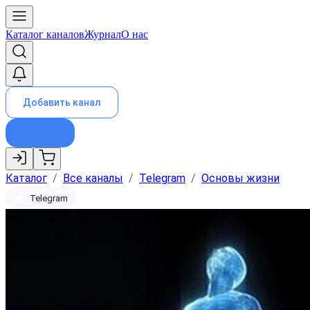
Каталог каналов
Журнал
О нас
Добавить канал
Каталог
/
Все каналы
/
Telegram
/
Основы жизни
Telegram