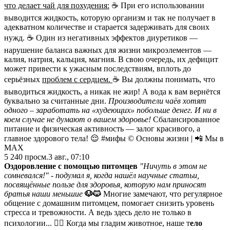
что делает чай для похудения:
☕️ При его использовании
выводится жидкость, которую организм и так не получает в
адекватном количестве и старается задерживать для своих
нужд. ☕️ Один из негативных эффектов диуретиков —
нарушение баланса важных для жизни микроэлементов —
калия, натрия, кальция, магния⁣⁣. В свою очередь, их дефицит
может привести к ужасным последствиям, вплоть до
серьёзных
проблем с сердцем.
☕️ Вы должны понимать, что
выводиться жидкость, а никак не жир! А вода к вам вернётся
буквально за считанные дни.
Производители чаёв хотят
одного – заработать на «худеющих» побольше денег. И ни в
коем случае не думают о вашем здоровье!
Сбалансированное
питание и физическая активность — залог красивого, а
главное здорового тела! 😌 #мифы © Основы жизни | 📲 Мы в
MAX
5 240
просм.
3 авг., 07:10
Оздоровление с помощью питомцев
"Ничуть в этом не
сомневался!" - подумал я, когда нашёл научные статьи,
посвящённые пользе для здоровья, которую нам приносят
братья наши меньшие
🐶🐱
Многие замечают, что регулярное
общение с домашним питомцем, помогает снизить уровень
стресса и тревожности. А ведь здесь дело не только в
психологии... ☝🏻 Когда мы гладим животное, наше т
ело