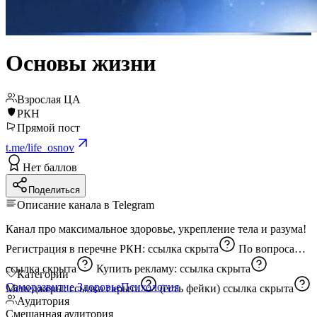
Основы жизни
Взрослая ЦА
РКН
Прямой пост
t.me/life_osnov
Нет баллов
Поделиться
Описание канала в Telegram
Канал про максимальное здоровье, укрепление тела и разума!
Регистрация в перечне РКН:
ссылка скрыта
По вопросам:
ссылка скрыта
Купить рекламу:
ссылка скрыта
Категории
Саморазвитие
Здоровье
Психология
Менеджеры:
ссылка скрыта
(есть фейки)
ссылка скрыта
Аудитория
Смешанная аудитория