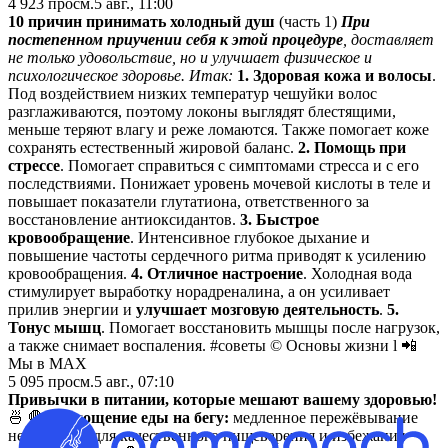
4 923
просм.
5 авг., 11:00
10 причин принимать холодный душ
(часть 1)
При
постепенном приучении себя к этой процедуре
, доставляет
не только удовольствие, но и улучшает физическое и
психологическое здоровье.
Итак:
1. Здоровая кожа и волосы
.
Под воздействием низких температур чешуйки волос
разглаживаются, поэтому локоны выглядят блестящими,
меньше теряют влагу и реже ломаются. Также помогает коже
сохранять естественный жировой баланс.
2. Помощь при
стрессе
. Помогает справиться с симптомами стресса и с его
последствиями. Понижает уровень мочевой кислоты в теле и
повышает показатели глутатиона, ответственного за
восстановление антиоксидантов.
3. Быстрое
кровообращение
. Интенсивное глубокое дыхание и
повышение частоты сердечного ритма приводят к усилению
кровообращения.
4. Отличное настроение
. Холодная вода
стимулирует выработку норадреналина, а он усиливает
прилив энергии и
улучшает мозговую деятельность
.
5.
Тонус мышц
. Помогает восстановить мышцы после нагрузок,
а также снимает воспаления. #советы © Основы жизни l 📲
Мы в MAX
5 095
просм.
5 авг., 07:10
Привычки в питании, которые мешают вашему здоровью!
🍜 🛑
Поглощение еды на бегу:
медленное пережёвывание
необходимо для качественного пищеварения и избежания