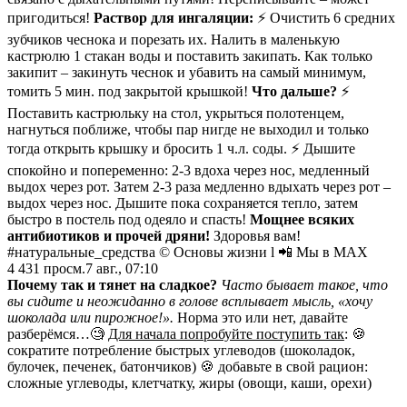
пригодиться!
Раствор для ингаляции:
⚡️ Очистить 6 средних
зубчиков чеснока и порезать их. Налить в маленькую
кастрюлю 1 стакан воды и поставить закипать. Как только
закипит – закинуть чеснок и убавить на самый минимум,
томить 5 мин. под закрытой крышкой!
Что дальше?
⚡️
Поставить кастрюльку на стол, укрыться полотенцем,
нагнуться поближе, чтобы пар нигде не выходил и только
тогда открыть крышку и бросить 1 ч.л. соды. ⚡️ Дышите
спокойно и попеременно: 2-3 вдоха через нос, медленный
выдох через рот. Затем 2-3 раза медленно вдыхать через рот –
выдох через нос. Дышите пока сохраняется тепло, затем
быстро в постель под одеяло и спасть!
Мощнее всяких
антибиотиков и прочей дряни!
Здоровья вам!
#натуральные_средства © Основы жизни l 📲 Мы в MAX
4 431
просм.
7 авг., 07:10
Почему так и тянет на сладкое?
Часто бывает такое, что
вы сидите и неожиданно в голове всплывает мысль, «хочу
шоколада или пирожное!».
Норма это или нет, давайте
разберёмся…🧐
Для начала попробуйте поступить так
:
🍪
сократите потребление быстрых углеводов (шоколадок,
булочек, печенек, батончиков) 🍪 добавьте в свой рацион:
сложные углеводы, клетчатку, жиры (овощи, каши, орехи)