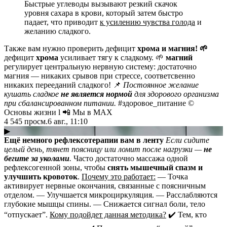
Быстрые углеводы вызывают резкий скачок
уровня сахара в крови, который затем быстро
падает, что приводит
к усилению чувства голода
и
желанию сладкого.
Также вам нужно проверить дефицит
хрома и магния! 🌱
дефицит
хрома
усиливает тягу к сладкому. 🌱
магний
регулирует центральную нервную систему: достаточно
магния — никаких срывов при стрессе, соответсвенно
никаких перееданий сладкого! 📌
Постоянное желание
кушать сладкое
не является нормой
для здорового организма
при сбалансированном питании.
#здоровое_питание ©
Основы жизни l 📲 Мы в MAX
4 545
просм.
6 авг., 11:10
▶
Ещё немного рефлексотерапии вам в ленту
Если сидите
целый день, тянет поясницу или ломит после нагрузки —
не
бегите
за уколами
.
Часто достаточно массажа одной
рефлексогенной зоны, чтобы
снять мышечный спазм и
улучшить кровоток
.
Почему это работает:
— Точка
активирует нервные окончания, связанные с поясничным
отделом. — Улучшается микроциркуляция. — Расслабляются
глубокие мышцы спины. — Снижается сигнал боли, тело
“отпускает”.
Кому подойдет данная методика?
✔️ Тем, кто