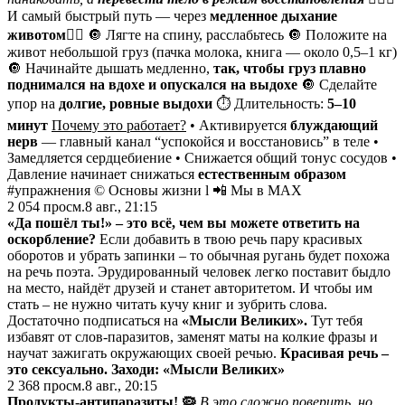
И самый быстрый путь — через
медленное дыхание
животом👇🏻
🔘 Лягте на спину, расслабьтесь 🔘 Положите на
живот небольшой груз (пачка молока, книга — около 0,5–1 кг)
🔘 Начинайте дышать медленно,
так, чтобы груз плавно
поднимался на вдохе и опускался на выдохе
🔘 Сделайте
упор на
долгие, ровные выдохи
⏱️ Длительность:
5–10
минут
Почему это работает?
• Активируется
блуждающий
нерв
— главный канал “успокойся и восстановись” в теле •
Замедляется сердцебиение • Снижается общий тонус сосудов •
Давление начинает снижаться
естественным образом
#упражнения © Основы жизни l 📲 Мы в MAX
2 054
просм.
8 авг., 21:15
«Да пошёл ты!» – это всё, чем вы можете ответить на
оскорбление?
Если добавить в твою речь пару красивых
оборотов и убрать запинки – то обычная ругань будет похожа
на речь поэта. Эрудированный человек легко поставит быдло
на место, найдёт друзей и станет авторитетом. И чтобы им
стать – не нужно читать кучу книг и зубрить слова.
Достаточно подписаться на
«Мысли Великих».
Тут тебя
избавят от слов-паразитов, заменят маты на колкие фразы и
научат зажигать окружающих своей речью.
Красивая речь –
это сексуально. Заходи:
«Мысли Великих»
2 368
просм.
8 авг., 20:15
Продукты-антипаразиты! 🦠
В это сложно поверить, но