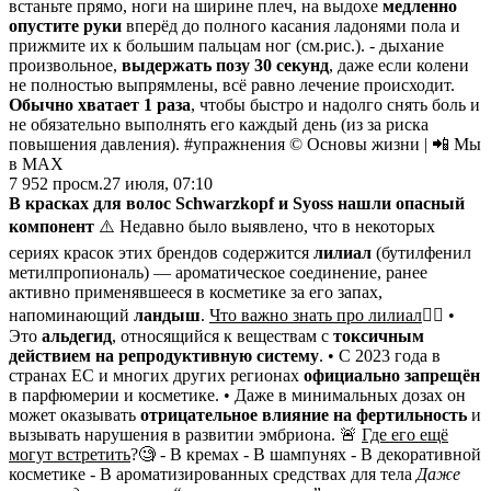
встаньте прямо, ноги на ширине плеч, на выдохе
медленно
опустите руки
вперёд до полного касания ладонями пола и
прижмите их к большим пальцам ног (см.рис.). - дыхание
произвольное,
выдержать позу 30 секунд
, даже если колени
не полностью выпрямлены, всё равно лечение происходит.
Обычно хватает 1 раза
, чтобы быстро и надолго снять боль и
не обязательно выполнять его каждый день (из за риска
повышения давления). #упражнения © Основы жизни | 📲 Мы
в MAX
7 952
просм.
27 июля, 07:10
В красках для волос Schwarzkopf и Syoss нашли опасный
компонент
⚠️ Недавно было выявлено, что в некоторых
сериях красок этих брендов содержится
лилиал
(бутилфенил
метилпропиональ) — ароматическое соединение, ранее
активно применявшееся в косметике за его запах,
напоминающий
ландыш
.
Что важно знать про лилиал
👇🏻
•
Это
альдегид
, относящийся к веществам с
токсичным
действием на репродуктивную систему
. • С 2023 года в
странах ЕС и многих других регионах
официально запрещён
в парфюмерии и косметике. • Даже в минимальных дозах он
может оказывать
отрицательное влияние на фертильность
и
вызывать нарушения в развитии эмбриона. 🚨
Где его ещё
могут встретить
?🧐 - В кремах - В шампунях - В декоративной
косметике - В ароматизированных средствах для тела
Даже