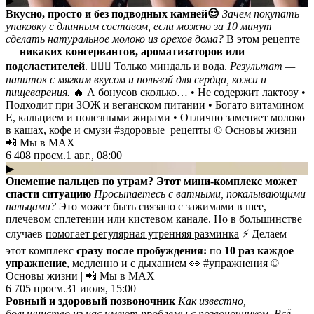
▶
Вкусно, просто и без подводных камней😌
Зачем покупать
упаковку с длинным составом, если можно за 10 минут
сделать натуральное молоко из орехов дома?
В этом рецепте
—
никаких консервантов, ароматизаторов или
подсластителей
. 💁🏻‍♂️ Только миндаль и вода.
Результат —
напиток с мягким вкусом и пользой для сердца, кожи и
пищеварения.
🔥 А бонусов сколько… • Не содержит лактозу •
Подходит при ЗОЖ и веганском питании • Богато витамином
Е, кальцием и полезными жирами • Отлично заменяет молоко
в кашах, кофе и смузи #здоровые_рецепты © Основы жизни |
📲 Мы в MAX
6 408
просм.
1 авг., 08:00
▶
Онемение пальцев по утрам? Этот мини-комплекс может
спасти ситуацию
Просыпаетесь с ватными, покалывающими
пальцами?
Это может быть связано с зажимами в шее,
плечевом сплетении или кистевом канале. Но в большинстве
случаев
помогает регулярная утренняя разминка
⚡️ Делаем
этот комплекс
сразу после пробуждения:
по
10 раз каждое
упражнение
, медленно и с дыханием 👀 #упражнения ©
Основы жизни | 📲 Мы в MAX
6 705
просм.
31 июля, 15:00
Ровный и здоровый позвоночник
Как известно,
большинство из нас имеют проблемы с позвоночником. Всё