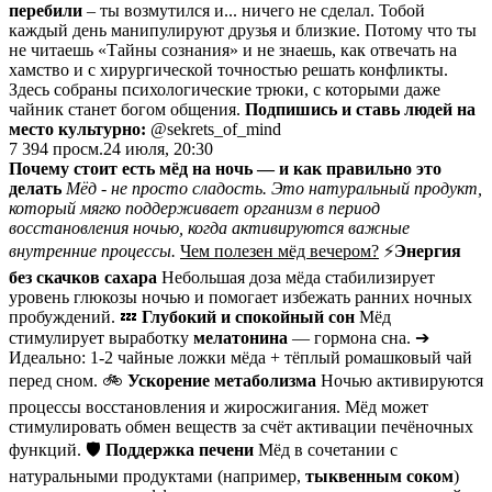
перебили
– ты возмутился и... ничего не сделал. Тобой
каждый день манипулируют друзья и близкие. Потому что ты
не читаешь «Тайны сознания» и не знаешь, как отвечать на
хамство и с хирургической точностью решать конфликты.
Здесь собраны психологические трюки, с которыми даже
чайник станет богом общения.
Подпишись и ставь людей на
место культурно:
@sekrets_of_mind
7 394
просм.
24 июля, 20:30
Почему стоит есть мёд на ночь — и как правильно это
делать
Мёд - не просто сладость. Это натуральный продукт,
который мягко поддерживает организм в период
восстановления ночью, когда активируются важные
внутренние процессы.
Чем полезен мёд вечером?
⚡️
Энергия
без скачков сахара
Небольшая доза мёда стабилизирует
уровень глюкозы ночью и помогает избежать ранних ночных
пробуждений. 💤
Глубокий и спокойный сон
Мёд
стимулирует выработку
мелатонина
— гормона сна. ➔
Идеально: 1-2 чайные ложки мёда + тёплый ромашковый чай
перед сном. 🚲
Ускорение метаболизма
Ночью активируются
процессы восстановления и жиросжигания. Мёд может
стимулировать обмен веществ за счёт активации печёночных
функций. 🛡
Поддержка печени
Мёд в сочетании с
натуральными продуктами (например,
тыквенным соком
)