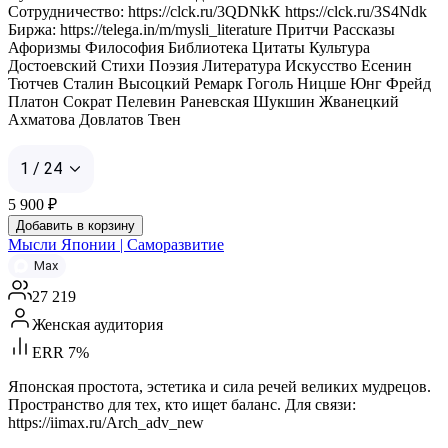
Сотрудничество: https://clck.ru/3QDNkK https://clck.ru/3S4Ndk
Биржа: https://telega.in/m/mysli_literature Притчи Рассказы
Афоризмы Философия Библиотека Цитаты Культура
Достоевский Стихи Поэзия Литература Искусство Есенин
Тютчев Сталин Высоцкий Ремарк Гоголь Ницше Юнг Фрейд
Платон Сократ Пелевин Раневская Шукшин Жванецкий
Ахматова Довлатов Твен
1 / 24
5 900
₽
Добавить в корзину
Мысли Японии | Саморазвитие
Max
27 219
Женская аудитория
ERR 7%
Японская простота, эстетика и сила речей великих мудрецов.
Пространство для тех, кто ищет баланс. Для связи:
https://iimax.ru/Arch_adv_new