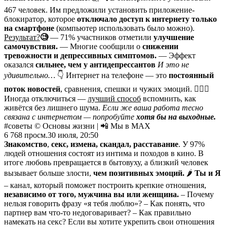
467 человек. Им предложили установить приложение-
блокиратор, которое
отключало доступ к интернету только
на смартфоне
(компьютер использовать было можно).
Результат?
🧐
— 71% участников отметили
улучшение
самочувствия.
— Многие сообщили о
снижении
тревожности и депрессивных симптомов.
— Эффект
оказался
сильнее, чем у антидепрессантов
И это не
удивительно…
👇 Интернет на телефоне — это
постоянный
поток новостей
, сравнения, спешки и чужих эмоций. 💁🏻‍♂️
Иногда отключиться —
лучший способ
вспомнить, как
живётся без лишнего шума.
Если же ваша работа тесно
связана с интернетом — попробуйте
хотя бы на выходные.
#советы © Основы жизни | 📲 Мы в MAX
6 768
просм.
30 июля, 20:50
Знакомство
,
секс, измена, скандал, расставание
. У 97%
людей отношения состоят из интима и походов в кино. В
итоге любовь превращается в бытовуху, а близкий человек
вызывает больше злости,
чем позитивных эмоций.
🌶
Ты и Я
– канал, который поможет построить крепкие отношения,
независимо от того, мужчина вы или женщина.
– Почему
нельзя говорить фразу «я тебя люблю»? – Как понять, что
партнер вам что-то недоговаривает? – Как правильно
намекать на секс? Если вы хотите укрепить свои отношения