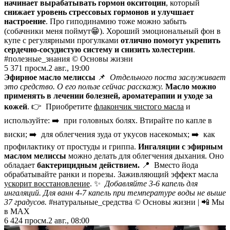
начинает вырабатывать гормон
окситоцин
, который
снижает уровень стрессовых гормонов и улучшает
настроение
. Про гиподинамию тоже можно забыть
(собачники меня поймут😁). Хороший эмоциональный фон в
купе с регулярными прогулками
отлично помогут укрепить
сердечно-сосудистую систему и снизить холестерин
.
#полезные_знания © Основы жизни
5 371
просм.
2 авг., 19:00
Эфирное масло мелиссы
📌
Отдельного поста заслуживает
это средство. О его пользе сейчас расскажу.
Масло можно
применять в лечении болезней, ароматерапии и уходе за
кожей
. 👉 Приобретите
флакончик чистого масла
и
используйте: ➡️ при головных болях. Втирайте по капле в
виски; ➡️ для облегчения зуда от укусов насекомых; ➡️ как
профилактику от простуды и гриппа.
Ингаляции с эфирным
маслом мелиссы
можно делать для облегчения дыхания. Оно
обладает
бактерицидным действием.
📍 Вместо йода
обрабатывайте ранки и порезы. Заживляющий эффект масла
ускорит восстановление
. ✨
Добавляйте 3-6 капель для
ингаляций. Для ванн 4-7 капель при температуре воды не выше
37 градусов.
#натуральные_средства © Основы жизни | 📲 Мы
в MAX
6 424
просм.
2 авг., 08:00