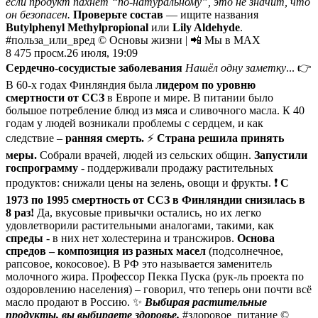
если продукт пахнет “по-натуральному”, это не значит, что
он безопасен.
Проверьте состав
— ищите названия
Butylphenyl Methylpropional
или
Lily Aldehyde
.
#польза_или_вред © Основы жизни | 📲 Мы в MAX
8 475
просм.
26 июля, 19:09
Сердечно-сосудистые заболевания
Нашёл одну заметку
... 👉
В 60-x годах Финляндия была
лидером по уровню
смертности от ССЗ
в Европе и мире.⁣⁣ ⁣⁣В питании было
большое потребление блюд из мяса и сливочного масла. К 40
годам у людей возникали проблемы с сердцем, и как
следствие –
ранняя смерть.
⚡️
Страна решила принять
меры.
Собрали врачей, людей из сельских общин.
Запустили
госпрограмму
- поддерживали продажу растительных
продуктов: снижали цены на зелень, овощи и фрукты. ❗️
С
1973 по 1995 смертность от ССЗ в Финляндии снизилась в
8 раз!
Да, вкусовые привычки остались, но их легко
удовлетворили растительными аналогами, такими, как
спреды
- в них нет холестерина и трансжиров.
Основа
спредов – композиция из разных масел
(подсолнечное,
рапсовое, кокосовое). В РФ это называется заменитель
молочного жира. Профессор Пекка Пуска (рук-ль проекта по
оздоровлению населения) – говорил, что теперь они почти всё
масло продают в Россию. ✨
Выбирая растительные
продукты, вы выбираете здоровье.
#здоровое_питание ©