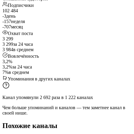
Подписчики
102 484
-3
день
-157
неделя
-707
месяц
Охват поста
3 299
3 299
за 24 часа
3 984
в среднем
Вовлечённость
3,2%
3,2%
за 24 часа
7%
в среднем
Упоминания в других каналах
Канал упомянули
2 692
раза
в
1 222
каналах
Чем больше упоминаний и каналов — тем заметнее канал в
своей нише.
Похожие каналы