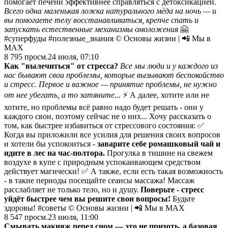
помогает печени эффективнее справляться с детоксикацией.
Всего одна маленькая ложка натурального мёда на ночь — и
вы помогаете телу восстанавливаться, крепче спать и
запускать естественные механизмы омоложения
🤗
#суперфуды #полезные_знания © Основы жизни | 📲 Мы в
MAX
8 795
просм.
24 июля, 07:10
Как "вылечиться" от стресса?
Все мы люди и у каждого из
нас бывают свои проблемы, которые вызывают беспокойство
и стресс. Первое и важное — принятие проблемы, не нужно
от нее убегать, а то затяните...
⚡️ А далее, хотите или не
хотите, но проблемы всё равно надо будет решать - они у
каждого свои, поэтому сейчас не о них... Хочу рассказать о
том, как быстрее избавиться от стрессового состояния: ✅
Когда вы приложили все усилия для решения своих вопросов
и хотели бы успокоиться -
заварите себе ромашковый чай и
идите в лес на час-полтора.
Прогулка в тишине на свежем
воздухе в купе с природным успокаивающем средством
действует магически! ✅ А также, если есть такая возможность
- в такие периоды посещайте сеансы массажа! Массаж
расслабляет не только тело, но и душу.
Поверьте - стресс
уйдёт быстрее чем вы решите свои вопросы!
Будьте
здоровы!
#советы © Основы жизни | 📲 Мы в MAX
8 547
просм.
23 июля, 11:00
Смывать макияж перед сном — это не прихоть, а базовая