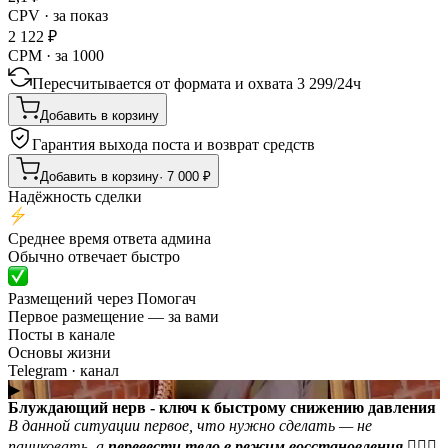
CPV · за показ
2 122
₽
CPM · за 1000
Пересчитывается от формата и охвата
3 299
/
24ч
Добавить в корзину
Гарантия выхода поста и возврат средств
Добавить в корзину
·
7 000
₽
Надёжность сделки
Среднее время ответа админа
Обычно отвечает быстро
Размещений через Помогач
Первое размещение — за вами
Посты в канале
Основы жизни
Telegram
· канал
▶
Блуждающий нерв - ключ к быстрому снижению давления
В данной ситуации первое, что нужно сделать — не
паниковать, а
перевести тело в режим восстановления
💁🏻‍♂️