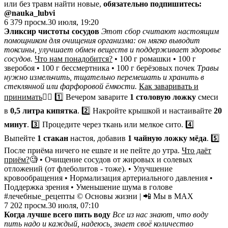
или без травм найти новые,
обязательно подпишитесь:
@nauka_lubvi
6 379
просм.
30 июля, 19:20
Эликсир чистоты сосудов
Этот сбор считают настоящим
помощником для очищения организма: он мягко выводит
токсины, улучшает обмен веществ и поддерживает здоровье
сосудов.
Что нам понадобится?
• 100 г ромашки • 100 г
зверобоя • 100 г бессмертника • 100 г берёзовых почек
Травы
нужно измельчить, тщательно перемешать и хранить в
стеклянной или фарфоровой ёмкости.
Как заваривать и
принимать
👇🏻
1️⃣ Вечером заварите
1 столовую ложку
смеси
в
0,5 литра кипятка
. 2️⃣ Накройте крышкой и настаивайте
20
минут
. 3️⃣ Процедите через ткань или мелкое сито. 4️⃣
Выпейте
1 стакан
настоя, добавив
1 чайную ложку мёда
. 5️⃣
После приёма ничего не ешьте и не пейте до утра.
Что даёт
приём?
🧐
• Очищение сосудов от жировых и солевых
отложений (от флеболитов - тоже). • Улучшение
кровообращения • Нормализация артериального давления •
Поддержка зрения • Уменьшение шума в голове
#лечебные_рецепты © Основы жизни | 📲 Мы в MAX
7 202
просм.
30 июля, 07:10
Когда лучше всего пить воду
Все из нас знают, что воду
пить надо и каждый, надеюсь, знает своё количество