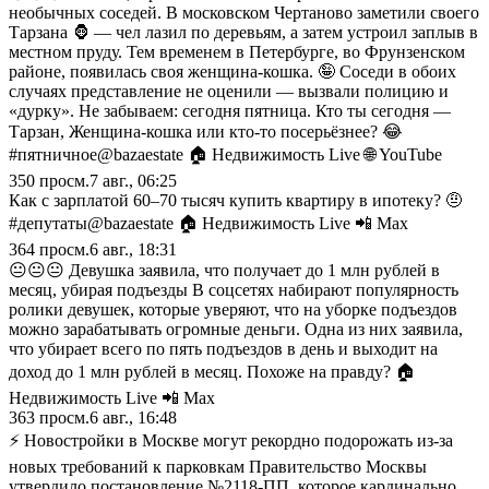
необычных соседей. В московском Чертаново заметили своего
Тарзана 🦍 — чел лазил по деревьям, а затем устроил заплыв в
местном пруду. Тем временем в Петербурге, во Фрунзенском
районе, появилась своя женщина-кошка. 🤪 Соседи в обоих
случаях представление не оценили — вызвали полицию и
«дурку». Не забываем: сегодня пятница. Кто ты сегодня —
Тарзан, Женщина-кошка или кто-то посерьёзнее? 😂
#пятничное@bazaestate 🏠 Недвижимость Live 🌐 YouTube
350
просм.
7 авг., 06:25
Как с зарплатой 60–70 тысяч купить квартиру в ипотеку? 🤨
#депутаты@bazaestate 🏠 Недвижимость Live 📲 Max
364
просм.
6 авг., 18:31
😐😐😐 Девушка заявила, что получает до 1 млн рублей в
месяц, убирая подъезды В соцсетях набирают популярность
ролики девушек, которые уверяют, что на уборке подъездов
можно зарабатывать огромные деньги. Одна из них заявила,
что убирает всего по пять подъездов в день и выходит на
доход до 1 млн рублей в месяц. Похоже на правду? 🏠
Недвижимость Live 📲 Max
363
просм.
6 авг., 16:48
⚡️ Новостройки в Москве могут рекордно подорожать из-за
новых требований к парковкам Правительство Москвы
утвердило постановление №2118-ПП, которое кардинально