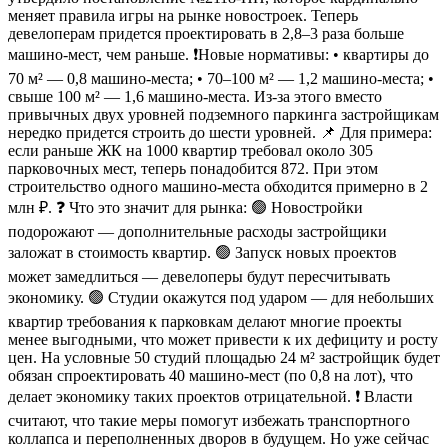
меняет правила игры на рынке новостроек. Теперь
девелоперам придется проектировать в 2,8–3 раза больше
машино-мест, чем раньше. ❗️Новые нормативы: • квартиры до
70 м² — 0,8 машино-места; • 70–100 м² — 1,2 машино-места; •
свыше 100 м² — 1,6 машино-места. Из-за этого вместо
привычных двух уровней подземного паркинга застройщикам
нередко придется строить до шести уровней. 📌 Для примера:
если раньше ЖК на 1000 квартир требовал около 305
парковочных мест, теперь понадобится 872. При этом
строительство одного машино-места обходится примерно в 2
млн ₽. ❓ Что это значит для рынка: 🟢 Новостройки
подорожают — дополнительные расходы застройщики
заложат в стоимость квартир. 🟢 Запуск новых проектов
может замедлиться — девелоперы будут пересчитывать
экономику. 🟢 Студии окажутся под ударом — для небольших
квартир требования к парковкам делают многие проекты
менее выгодными, что может привести к их дефициту и росту
цен. На условные 50 студий площадью 24 м² застройщик будет
обязан спроектировать 40 машино-мест (по 0,8 на лот), что
делает экономику таких проектов отрицательной. ❗️ Власти
считают, что такие меры помогут избежать транспортного
коллапса и переполненных дворов в будущем. Но уже сейчас