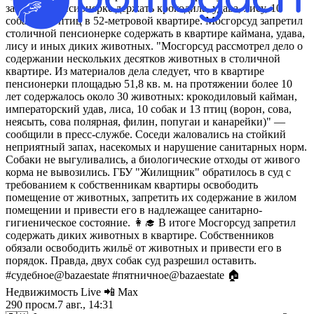
запретил пенсионерке держать крокодила, удава, лису, 10
собак и 13 птиц в 52-метровой квартире. Мосгорсуд запретил
столичной пенсионерке содержать в квартире каймана, удава,
лису и иных диких животных. "Мосгорсуд рассмотрел дело о
содержании нескольких десятков животных в столичной
квартире. Из материалов дела следует, что в квартире
пенсионерки площадью 51,8 кв. м. на протяжении более 10
лет содержалось около 30 животных: крокодиловый кайман,
императорский удав, лиса, 10 собак и 13 птиц (ворон, сова,
неясыть, сова полярная, филин, попугаи и канарейки)" —
сообщили в пресс-службе. Соседи жаловались на стойкий
неприятный запах, насекомых и нарушение санитарных норм.
Собаки не выгуливались, а биологические отходы от живого
корма не вывозились. ГБУ "Жилищник" обратилось в суд с
требованием к собственникам квартиры освободить
помещение от животных, запретить их содержание в жилом
помещении и привести его в надлежащее санитарно-
гигиеническое состояние. 👩‍🎓 В итоге Мосгорсуд запретил
содержать диких животных в квартире. Собственников
обязали освободить жильё от животных и привести его в
порядок. Правда, двух собак суд разрешил оставить.
#судебное@bazaestate #пятничное@bazaestate 🏠
Недвижимость Live 📲 Max
290
просм.
7 авг., 14:31