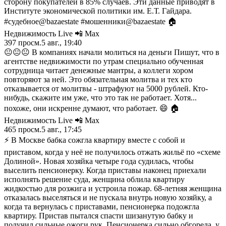
сторону покупателей в 85% случаев. Эти данные приводят в
Институте экономической политики им. Е.Т. Гайдара.
#судебное@bazaestate #мошенники@bazaestate 🏠
Недвижимость Live 📲 Max
397
просм.
5 авг., 19:40
😐😐😐 В компаниях начали молиться на деньги Пишут, что в
агентстве недвижимости по утрам специально обученная
сотрудница читает денежные мантры, а коллеги хором
повторяют за ней. Это обязательная молитва и тех кто
отказывается от молитвы - штрафуют на 5000 рублей. Кто-
нибудь, скажите им уже, что это так не работает. Хотя...
похоже, они искренне думают, что работает. 😄 🏠
Недвижимость Live 📲 Max
465
просм.
5 авг., 17:45
⚡️ В Москве бабка сожгла квартиру вместе с собой и
приставом, когда у неё не получилось отжать жильё по «схеме
Долиной». Новая хозяйка четыре года судилась, чтобы
выселить пенсионерку. Когда приставы наконец приехали
исполнять решение суда, женщина облила квартиру
жидкостью для розжига и устроила пожар. 68-летняя женщина
отказалась выселяться и не пускала внутрь новую хозяйку, а
когда та вернулась с приставами, пенсионерка подожгла
квартиру. Пристав пытался спасти шизанутую бабку и
получил сильные ожоги рук. Пенсионерка сильно обгорела, у