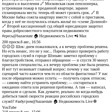
поджога и выселения 🔗 Московская скам пенсионерка,
устроившая пожар в проданной квартире, заранее
спланировала месть: теперь ей может грозить срок. 🔗 В
Москве бабка сожгла квартиру вместе с собой и приставом,
когда у неё не получилось отжать жильё по «схеме Долиной»
🔗 Второй кассационный суд общей юрисдикции защитил
права добросовестного покупателя недвижимости
#ересь@bazaestate 🏠 Недвижимость Live 📲 Max
200
просм.
8 авг., 16:56
😐😐😐 Шок: днем пожаловался, а к вечеру проблема решена.
Но есть нюанс, это не у нас... Парень решил проверить работу
городских служб в городе Шэньян: заметил проблему с
благоустройством, отправил обращение — и спустя 30 минут
приехали специалисты, а к вечеру проблема уже была решена.
И вот тут возникает главный вопрос: почему у нас такой
сценарий часто кажется чем-то из области фантастики? У нас
после обращения можно успеть: — получить сорок отписок;
— самому найти устранить проблему; — состариться в
ожидании ответа или решения проблемы. А там — написал,
приехали и сделали. Как думаете, реально ли когда-нибудь
добиться такой скорости реакции российских городских
служб? #забугром@bazaestate 🏠 Недвижимость Live 🌐
YouTube
218
просм.
8 авг., 15:06