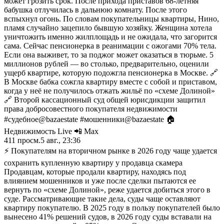
может грозить срок. После прихода приставов 68-летняя
бабушка отлучилась в дальнюю комнату. После этого
вспыхнул огонь. По словам покупательницы квартиры, Нино,
пламя случайно зацепило бывшую хозяйку. Женщина хотела
уничтожить именно жилплощадь и не ожидала, что загорится
сама. Сейчас пенсионерка в реанимации с ожогами 70% тела.
Если она выживет, то за поджог может оказаться в тюрьме. 5
миллионов рублей — во столько, предварительно, оценили
ущерб квартире, которую подожгла пенсионерка в Москве. 🔗
В Москве бабка сожгла квартиру вместе с собой и приставом,
когда у неё не получилось отжать жильё по «схеме Долиной»
🔗 Второй кассационный суд общей юрисдикции защитил
права добросовестного покупателя недвижимости
#судебное@bazaestate #мошенники@bazaestate 🏠
Недвижимость Live 📲 Max
411
просм.
5 авг., 23:36
⚡️ Покупателям на вторичном рынке в 2026 году чаще удается
сохранить купленную квартиру у продавца скамера
Продавцам, которые продали квартиру, находясь под
влиянием мошенников и уже после сделки пытаются ее
вернуть по «схеме Долиной», реже удается добиться этого в
суде. Рассматривающие такие дела, суды чаще оставляют
квартиру покупателю. В 2025 году в пользу покупателей было
вынесено 41% решений судов, в 2026 году суды вставали на