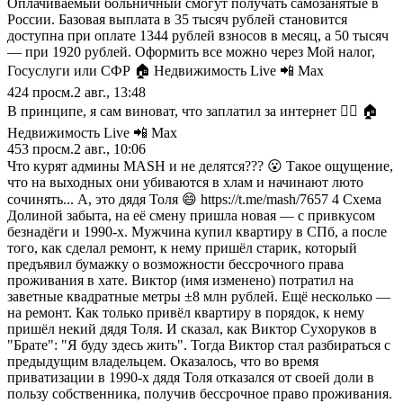
Оплачиваемый больничный смогут получать самозанятые в
России. Базовая выплата в 35 тысяч рублей становится
доступна при оплате 1344 рублей взносов в месяц, а 50 тысяч
— при 1920 рублей. Оформить все можно через Мой налог,
Госуслуги или СФР 🏠 Недвижимость Live 📲 Max
424
просм.
2 авг., 13:48
В принципе, я сам виноват, что заплатил за интернет 🤦‍♂️ 🏠
Недвижимость Live 📲 Max
453
просм.
2 авг., 10:06
Что курят админы MASH и не делятся??? 😮 Такое ощущение,
что на выходных они убиваются в хлам и начинают люто
сочинять... А, это дядя Толя 😄 https://t.me/mash/7657 4 Схема
Долиной забыта, на её смену пришла новая — с привкусом
безнадёги и 1990-х. Мужчина купил квартиру в СПб, а после
того, как сделал ремонт, к нему пришёл старик, который
предъявил бумажку о возможности бессрочного права
проживания в хате. Виктор (имя изменено) потратил на
заветные квадратные метры ±8 млн рублей. Ещё несколько —
на ремонт. Как только привёл квартиру в порядок, к нему
пришёл некий дядя Толя. И сказал, как Виктор Сухоруков в
"Брате": "Я буду здесь жить". Тогда Виктор стал разбираться с
предыдущим владельцем. Оказалось, что во время
приватизации в 1990-х дядя Толя отказался от своей доли в
пользу собственника, получив бессрочное право проживания.