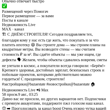
Обычно отвечает быстро
Размещений через Помогач
Первое размещение — за вами
Посты в канале
Недвижимость Live
MAX
· канал
🏗️ С ДНЁМ СТРОИТЕЛЯ! Сегодня поздравляем тех,
благодаря кому у нас есть где жить, что покупать и за что
платить ипотеку 😄 Вы строите дома — мы строим планы на
квадратные метры. Вы возводите стены — мы считаем
стоимость ₽ за м². Вы сдаёте объекты — мы уже ищем, где
дефекты 🗣 Желаем, чтобы объекты сдавались вовремя, сметы
не улетали в космос, а покупатели всегда говорили: «Берём!»
Крепкого здоровья, достойных зарплат, безопасных строек и
побольше проектов, которыми действительно можно
гордиться! С праздником, строители!
#застройщики@bazaestate #новостройки@bazaestate 🏠
Недвижимость Live 📲 Max
58
просм.
9 авг., 03:25
Давно вас не просили, но других вариантов нет. Подписчики
с премиум аккаунтами, поддержите пжл голосом наш канал.
🥺 ➡️ Проголосовать за канал boost Очень нужно чутка вашей