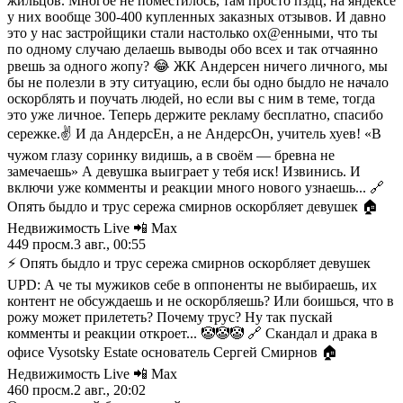
жильцов. Многое не поместилось, там просто пздц, на яндексе
у них вообще 300-400 купленных заказных отзывов. И давно
это у нас застройщики стали настолько ох@енными, что ты
по одному случаю делаешь выводы обо всех и так отчаянно
рвешь за одного жопу? 😂 ЖК Андерсен ничего личного, мы
бы не полезли в эту ситуацию, если бы одно быдло не начало
оскорблять и поучать людей, но если вы с ним в теме, тогда
это уже личное. Теперь держите рекламу бесплатно, спасибо
сережке.✌️ И да АндерсЕн, а не АндерсОн, учитель хуев! «В
чужом глазу соринку видишь, а в своём — бревна не
замечаешь» А девушка выиграет у тебя иск! Извинись. И
включи уже комменты и реакции много нового узнаешь... 🔗
Опять быдло и трус сережа смирнов оскорбляет девушек 🏠
Недвижимость Live 📲 Max
449
просм.
3 авг., 00:55
⚡️ Опять быдло и трус сережа смирнов оскорбляет девушек
UPD: А че ты мужиков себе в оппоненты не выбираешь, их
контент не обсуждаешь и не оскорбляешь? Или боишься, что в
рожу может прилететь? Почему трус? Ну так пускай
комменты и реакции откроет... 🤡🤡🤡 🔗 Скандал и драка в
офисе Vysotsky Estate основатель Сергей Смирнов 🏠
Недвижимость Live 📲 Max
460
просм.
2 авг., 20:02