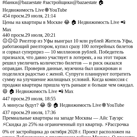
#банки@bazaestate #застройщики@bazaestate 🏠
Недвижимость Live 🌐 YouTube
454
просм.
29 июля, 21:14
Цены на квартиры в Москве 😂 🏠 Недвижимость Live 📲
Max
440
просм.
29 июля, 20:21
😐😐😐 Риелтор из Уфы выиграл 10 млн рублей Житель Уфы,
работающий риелтором, купил сразу 100 лотерейных билетов
и сорвал суперприз — 10 миллионов рублей. Победитель
признался, что давно участвует в лотереях, а на этот тираж
решил увеличить количество билетов — и риск оказался
оправдан. Проверив данные, мужчина был шокирован и
поделился радостью с женой. Супруги планируют потратить
сумму на улучшение жилищных условий. Когда комиссия с
продажи квартиры пришла чуть раньше и больше чем ожидал.
😄 🏠 Недвижимость Live 📲 Max
447
просм.
29 июля, 18:55
А минусы будут? 😂 🔞 🏠 Недвижимость Live 🌐 YouTube
437
просм.
29 июля, 17:36
Премиальные квартиры на западе Москвы — Айс Тауэрс
⚡Скидка до 25% на ограниченный пул квартир. ⚡Рассрочка
0% от застройщика до октября 2028 г. Проект расположен на