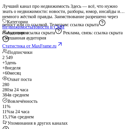
Лучший канал про недвижимость Здесь — всё, что нужно
знать о недвижимости: новости, разборы, юмор, инсайды и
немного жёсткой правды. Заимствование разрешено через
Категории
репост или со ссылкой. Телеграм:
ссылка скрыта
Недвижимость
Новости и СМИ
Навигация:
Аудитория
ссылка скрыта
Реклама, связь:
ссылка скрыта
Смешанная аудитория
Статистика от MaxFrame.ru
Подписчики
2 549
+5
день
+8
неделя
+60
месяц
Охват поста
280
280
за 24 часа
384
в среднем
Вовлечённость
11%
11%
за 24 часа
15,1%
в среднем
Упоминания в других каналах