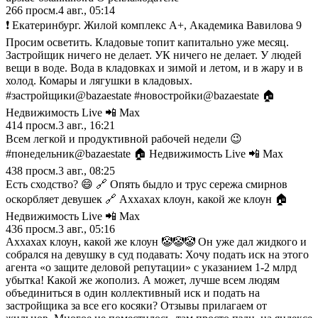
266
просм.
4 авг., 05:14
❗️ Екатеринбург. Жилой комплекс А+, Академика Вавилова 9
Просим осветить. Кладовые топит капитально уже месяц.
Застройщик ничего не делает. УК ничего не делает. У людей
вещи в воде. Вода в кладовках и зимой и летом, и в жару и в
холод. Комары и лягушки в кладовых.
#застройщики@bazaestate #новостройки@bazaestate 🏠
Недвижимость Live 📲 Max
414
просм.
3 авг., 16:21
Всем легкой и продуктивной рабочей недели 😉
#понедельник@bazaestate 🏠 Недвижимость Live 📲 Max
438
просм.
3 авг., 08:25
Есть сходство? 😄 🔗 Опять быдло и трус сережа смирнов
оскорбляет девушек 🔗 Аххахах клоун, какой же клоун 🏠
Недвижимость Live 📲 Max
436
просм.
3 авг., 05:16
Аххахах клоун, какой же клоун 🤡🤡🤡 Он уже дал жидкого и
собрался на девушку в суд подавать: Хочу подать иск на этого
агента «о защите деловой репутации» с указанием 1-2 млрд
убытка! Какой же жополиз. А может, лучше всем людям
объединиться в один коллективный иск и подать на
застройщика за все его косяки? Отзывы прилагаем от