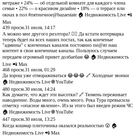
метраже • 24% — об отдельной комнате для каждого члена
семьи • 22% — о красивом дизайне • 18% — о террасе или
окнах в пол #пятничное@bazaestate 🏠 Недвижимость Live 📲
Max
439
просм.
31 июля, 14:17
А можно мне другого риэлтора? 🤦‍♂️ Да кстати вотермарка
теперь будет на всех наших постах, так как конченые
"админы" с конченных каналов постоянно пи@ят наш
контент в свои конченные каналы. Пользуюсь случаем
передаем огромный привет долбаебам 😂 🏠 Недвижимость
Live 📲 Max
468
просм.
31 июля, 01:29
Да хорош уже отмораживаться 😂😂😂 🔗 Холодные звонки
🏠 Недвижимость Live 🌐 YouTube
480
просм.
30 июля, 14:24
Как думаете, что ждет эти высотки? 🔗 Тюмень переживает
наводнение. Воды много, очень много. Река Тура превысила
отметку «опасное явление». Из-за этого был введен режим ЧС
🏠 Недвижимость Live 🌐 YouTube
447
просм.
30 июля, 13:25
Когда кошмар плиточника оказался реальностью 😮 🏠
Недвижимость Live 📲 Max