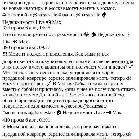
очевидно одно — строить станет значительно дороже, а цены
на новые квартиры в Москве могут улететь в космос.
#новостройки@bazaestate #законы@bazaestate 🏠
Недвижимость Live 📲 Max
334
просм.
6 авг., 14:45
В сети нашли рецепт от тревожности 😂 🏠 Недвижимость
Live 📲 Max
390
просм.
6 авг., 09:27
❗️❗️❗️ Момент поджога и выселения. Как защититься
добросовестным покупателям, если даже после решения суда
в их пользу, вместо квартиры они получают угли и пепел? 🔗
Московская скам пенсионерка, устроившая пожар в
проданной квартире, заранее спланировала месть: теперь ей
может грозить срок. 🔗 В Москве бабка сожгла квартиру
вместе с собой и приставом, когда у неё не получилось отжать
жильё по «схеме Долиной» 🔗 Второй кассационный суд
общей юрисдикции защитил права добросовестного
покупателя недвижимости #судебное@bazaestate
#мошенники@bazaestate 🏠 Недвижимость Live 📲 Max
410
просм.
6 авг., 01:01
⚡️ Московская скам пенсионерка, устроившая пожар в
проданной квартире, заранее спланировала месть: теперь ей