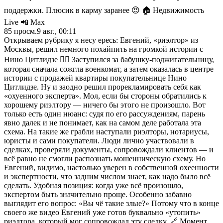
поддержки. Плюсик в карму заранее 😍 🏠 Недвижимость
Live 📲 Max
85
просм.
9 авг., 00:11
Открываем рубрику я несу ересь: Евгений, «риэлтор» из
Москвы, решил немного похайпить на громкой истории с
Нино Цитлидзе 🤦‍♂️ Заступился за бабушку-поджигательницу,
которая сначала сожгла военкомат, а затем оказалась в центре
истории с продажей квартиры покупательнице Нино
Цитлидзе. Ну и заодно решил прорекламировать себя как
«охуенного эксперта». Мол, если бы стороны обратились к
хорошему риэлтору — ничего бы этого не произошло. Вот
только есть один нюанс: судя по его рассуждениям, парень
явно далек и не понимает, как на самом деле работала эта
схема. На такие же грабли наступали риэлторы, нотариусы,
юристы и сами покупатели. Люди лично участвовали в
сделках, проверяли документы, сопровождали клиентов — и
всё равно не смогли распознать мошенническую схему. Но
Евгений, видимо, настолько уверен в собственной охeенности
и экспертности, что задним числом знает, как надо было всё
сделать. Удобная позиция: когда уже всё произошло,
экспертом быть значительно проще. Особенно забавно
выглядит его вопрос: «Вы чё такие злые?» Потому что в конце
своего же видео Евгений уже готов буквально «утопить»
риэлтора, который мог сопровождал эту сделку. 🔗 Момент