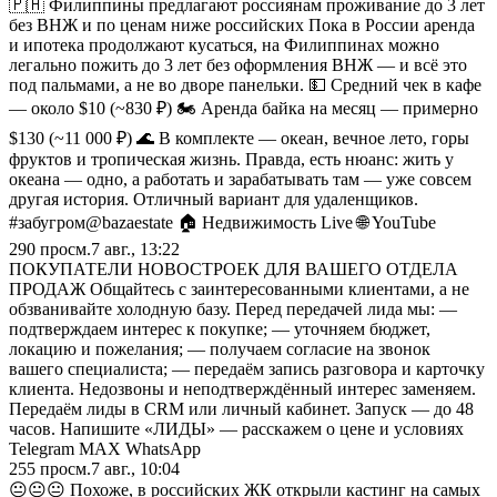
🇵🇭 Филиппины предлагают россиянам проживание до 3 лет
без ВНЖ и по ценам ниже российских Пока в России аренда
и ипотека продолжают кусаться, на Филиппинах можно
легально пожить до 3 лет без оформления ВНЖ — и всё это
под пальмами, а не во дворе панельки. 💵 Средний чек в кафе
— около $10 (~830 ₽) 🏍 Аренда байка на месяц — примерно
$130 (~11 000 ₽) 🌊 В комплекте — океан, вечное лето, горы
фруктов и тропическая жизнь. Правда, есть нюанс: жить у
океана — одно, а работать и зарабатывать там — уже совсем
другая история. Отличный вариант для удаленщиков.
#забугром@bazaestate 🏠 Недвижимость Live 🌐 YouTube
290
просм.
7 авг., 13:22
ПОКУПАТЕЛИ НОВОСТРОЕК ДЛЯ ВАШЕГО ОТДЕЛА
ПРОДАЖ Общайтесь с заинтересованными клиентами, а не
обзванивайте холодную базу. Перед передачей лида мы: —
подтверждаем интерес к покупке; — уточняем бюджет,
локацию и пожелания; — получаем согласие на звонок
вашего специалиста; — передаём запись разговора и карточку
клиента. Недозвоны и неподтверждённый интерес заменяем.
Передаём лиды в CRM или личный кабинет. Запуск — до 48
часов. Напишите «ЛИДЫ» — расскажем о цене и условиях
Telegram MAX WhatsApp
255
просм.
7 авг., 10:04
😐😐😐 Похоже, в российских ЖК открыли кастинг на самых