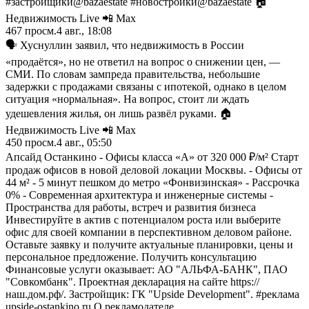
#застройщики@bazaestate #новостройки@bazaestate 🏠
Недвижимость Live 📲 Max
467
просм.
4 авг., 18:08
🗣 Хуснуллин заявил, что недвижимость в России
«продаётся», но не ответил на вопрос о снижении цен, —
СМИ. По словам зампреда правительства, небольшие
задержки с продажами связаны с ипотекой, однако в целом
ситуация «нормальная». На вопрос, стоит ли ждать
удешевления жилья, он лишь развёл руками. 🏠
Недвижимость Live 📲 Max
450
просм.
4 авг., 05:50
Апсайд Останкино - Офисы класса «А» от 320 000 ₽/м² Старт
продаж офисов в новой деловой локации Москвы. - Офисы от
44 м² - 5 минут пешком до метро «Фонвизинская» - Рассрочка
0% - Современная архитектура и инженерные системы -
Пространства для работы, встреч и развития бизнеса
Инвестируйте в актив с потенциалом роста или выберите
офис для своей компании в перспективном деловом районе.
Оставьте заявку и получите актуальные планировки, цены и
персональное предложение. Получить консультацию
Финансовые услуги оказывает: АО "АЛЬФА-БАНК", ПАО
"Совкомбанк". Проектная декларация на сайте https://
наш.дом.рф/. Застройщик: ГК "Upside Development". #реклама
upside-ostankino.ru О рекламодателе