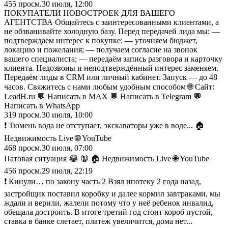
455
просм.
30 июля, 12:00
ПОКУПАТЕЛИ НОВОСТРОЕК ДЛЯ ВАШЕГО
АГЕНТСТВА Общайтесь с заинтересованными клиентами, а
не обзванивайте холодную базу. Перед передачей лида мы: —
подтверждаем интерес к покупке; — уточняем бюджет,
локацию и пожелания; — получаем согласие на звонок
вашего специалиста; — передаём запись разговора и карточку
клиента. Недозвоны и неподтверждённый интерес заменяем.
Передаём лиды в CRM или личный кабинет. Запуск — до 48
часов. Свяжитесь с нами любым удобным способом 🌐 Сайт:
LeadH.ru 💬 Написать в MAX 💬 Написать в Telegram 💬
Написать в WhatsApp
319
просм.
30 июля, 10:00
❗️ Тюмень вода не отступает, экскаваторы уже в воде... 🏠
Недвижимость Live 🌐 YouTube
468
просм.
30 июля, 07:00
Патовая ситуация 😂 🔞 🏠 Недвижимость Live 🌐 YouTube
456
просм.
29 июля, 22:19
❗️ Кинули… по закону часть 2 Взял ипотеку 2 года назад,
застройщик поставил коробку и далее кормил завтраками, мы
ждали и верили, жалели потому что у неё ребенок инвалид,
обещала достроить. В итоге третий год стоит короб пустой,
ставка в банке слетает, платеж увеличится, дома нет...