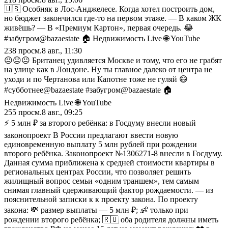
🇺🇸 Особняк в Лос-Анджелесе. Когда хотел построить дом,
но бюджет закончился где-то на первом этаже. — В каком ЖК
живёшь? — В «Премиум Картон», первая очередь. 😂
#забугром@bazaestate 🏠 Недвижимость Live 🌐 YouTube
238
просм.
8 авг., 11:30
😐😐😐 Британец удивляется Москве и тому, что его не грабят
на улице как в Лондоне. Ну ты главное далеко от центра не
уходи и по Чертанова или Капотне тоже не гуляй 😄
#субботнее@bazaestate #забугром@bazaestate 🏠
Недвижимость Live 🌐 YouTube
255
просм.
8 авг., 09:25
⚡️ 5 млн ₽ за второго ребёнка: в Госдуму внесли новый
законопроект В России предлагают ввести новую
единовременную выплату 5 млн рублей при рождении
второго ребёнка. Законопроект №1306271-8 внесли в Госдуму.
Данная сумма приближена к средней стоимости квартиры в
региональных центрах России, что позволяет решить
жилищный вопрос семьи «одним траншем», тем самым
снимая главный сдерживающий фактор рождаемости. — из
пояснительной записки к к проекту закона. По проекту
закона: 💸 размер выплаты — 5 млн ₽; 👶 только при
рождении второго ребёнка; 🇷🇺 оба родителя должны иметь