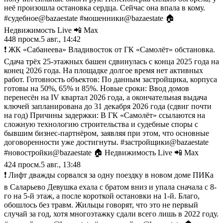
неё произошла остановка сердца. Сейчас она впала в кому.
#судебное@bazaestate #мошенники@bazaestate 🏠
Недвижимость Live 📲 Max
448
просм.
5 авг., 14:42
❗️ ЖК «Сабанеева» Владивосток от ГК «Самолёт» обстановка.
Сдача трёх 25-этажных башен сдвинулась с конца 2025 года на
конец 2026 года. На площадке долгое время нет активных
работ. Готовность объектов: По данным застройщика, корпуса
готовы на 50%, 65% и 85%. Новые сроки: Ввод домов
перенесён на IV квартал 2026 года, а окончательная выдача
ключей запланирована до 31 декабря 2026 года (сдвиг почти
на год) Причины задержки: В ГК «Самолёт» ссылаются на
сложную технологию строительства и судебные споры с
бывшим бизнес-партнёром, заявляя при этом, что основные
договоренности уже достигнуты. #застройщики@bazaestate
#новостройки@bazaestate 🏠 Недвижимость Live 📲 Max
424
просм.
5 авг., 13:48
❗️ Лифт дважды сорвался за одну поездку в новом доме ПИКа
в Саларьево Девушка ехала с братом вниз и упала сначала с 8-
го на 5-й этаж, а после короткой остановки на 1-й. Благо,
обошлось без травм. Жильцы говорят, что это не первый
случай за год, хотя многоэтажку сдали всего лишь в 2022 году.