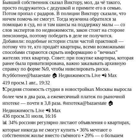
Бывший собственник сказал Виктору, мол, да чё такого,
просто подружитесь с дедушкой и примите его в семью.
Потом пропал с радаров. В полиции Виктору сказали, что
ничем помочь не смогут. Тогда мужчина обратился за
помощью в суд, но и там шансы на поддержку малы — со
слов экспертов по недвижимости, закон стоит на стороне
пенсионера, поэтому победить в деле не получится.
Добавили: подобные истории стали частой практикой —
потому что те, кто продаёт квартиры, всеми возможными
способами стараются скрыть информацию о "вечных"
жителях этих квартир. Совет: при покупке квартиры, которая
ранее была приватизирована, важно заказывать архивную
справку по форме №9, чтобы нивелировать риски.
#субботнее@bazaestate 🏠 Недвижимость Live 📲 Max
419
просм.
1 авг., 19:32
❗️Средняя стоимость студии в новостройках Москвы выросла
более чем в два раза, а ежемесячный платеж по рыночной
ипотеке — почти в 3,8 раза. #ипотека@bazaestate 🏠
Недвижимость Live 📲 Max
436
просм.
31 июля, 16:16
📊 34% россиян регулярно листают объявления о квартирах,
которые никогда не смогут купить • 36% мечтают о
собственном жилье вместо съёмного • 29% — о большем