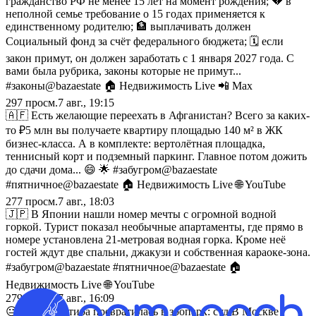
гражданство РФ не менее 15 лет на момент рождения; 💔 в
неполной семье требование о 15 годах применяется к
единственному родителю; 🏦 выплачивать должен
Социальный фонд за счёт федерального бюджета; 🗓 если
закон примут, он должен заработать с 1 января 2027 года. С
вами была рубрика, законы которые не примут...
#законы@bazaestate 🏠 Недвижимость Live 📲 Max
297
просм.
7 авг., 19:15
🇦🇫 Есть желающие переехать в Афганистан? Всего за каких-
то ₽5 млн вы получаете квартиру площадью 140 м² в ЖК
бизнес-класса. А в комплекте: вертолётная площадка,
теннисный корт и подземный паркинг. Главное потом дожить
до сдачи дома... 😄 🌟 #забугром@bazaestate
#пятничное@bazaestate 🏠 Недвижимость Live 🌐 YouTube
277
просм.
7 авг., 18:03
🇯🇵 В Японии нашли номер мечты с огромной водной
горкой. Турист показал необычные апартаменты, где прямо в
номере установлена 21-метровая водная горка. Кроме неё
гостей ждут две спальни, джакузи и собственная караоке-зона.
#забугром@bazaestate #пятничное@bazaestate 🏠
Недвижимость Live 🌐 YouTube
279
просм.
7 авг., 16:09
😐😐😐 Квартира превратилась в зоопарк: суд В Москве