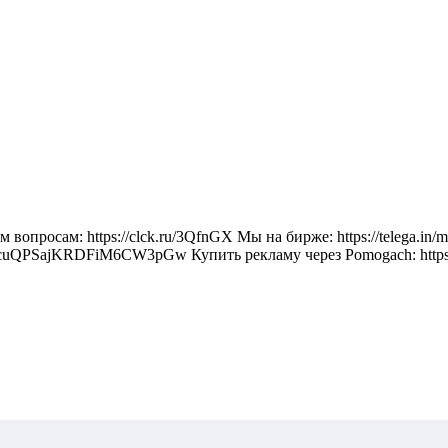
сем вопросам: https://clck.ru/3QfnGX Мы на бирже: https://te
cuQPSajKRDFiM6CW3pGw Купить рекламу через Pomogach: https://po