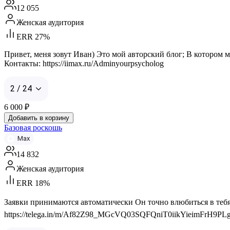
12 055
Женская аудитория
ERR 27%
Привет, меня зовут Иван) Это мой авторский блог; В котором
Контакты: https://iimax.ru/Adminyourpsycholog
2 / 24
6 000
₽
Добавить в корзину
Базовая роскошь
Max
14 832
Женская аудитория
ERR 18%
Заявки принимаются автоматически Он точно влюбиться в тебя, 
https://telega.in/m/Af82Z98_MGcVQ03SQFQniT0iikYieimFrH9PLgwH