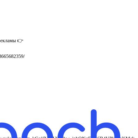
 рекламы 👉
78665682359/