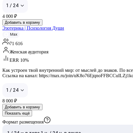
1 / 24
4 000
₽
Добавить в корзину
Эзотерика | Психология Души
Max
71 616
Женская аудитория
ERR 10%
Как устроен твой внутренний мир: от мыслей до знаков. По в
Ссылка на канал: https://max.ru/join/uK8o76EjqnoFFBCCuILZj1k
1 / 24
8 000
₽
Добавить в корзину
Показать ещё
Формат размещения
1 / 24 — в топе 1 ч. / 24 ч. в ленте