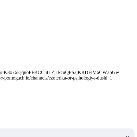
lega.in/m/uK8o76EjqnoFFBCCuILZj1kcuQPSajKRDFiM6CW3pGw
mogach.io/channels/ezoterika-or-psihologiya-dushi_1