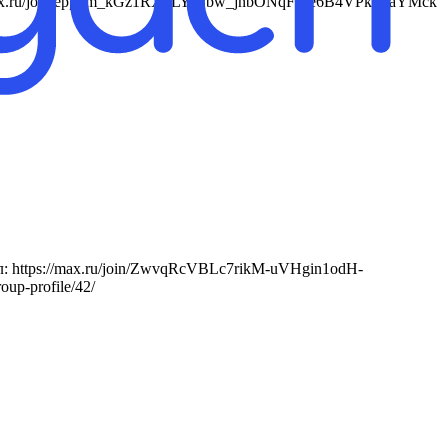
s://max.ru/join/eppkm_kGz1RXxLYrLbw_jnbONqFLle6B4VPkFkaYMck
: https://max.ru/join/ZwvqRcVBLc7rikM-uVHgin1odH-
oup-profile/42/