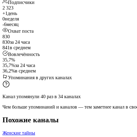
Подписчики
2 323
+1
день
0
неделя
-6
месяц
Охват поста
830
830
за 24 часа
841
в среднем
Вовлечённость
35,7%
35,7%
за 24 часа
36,2%
в среднем
Упоминания в других каналах
Канал упомянули
40
раз
в
34
каналах
Чем больше упоминаний и каналов — тем заметнее канал в сво
Похожие каналы
Женские тайны