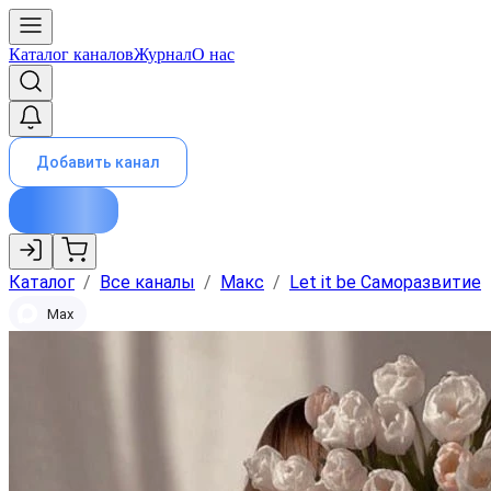
Каталог каналов
Журнал
О нас
Добавить канал
Каталог
/
Все каналы
/
Макс
/
Let it be Саморазвитие
Max