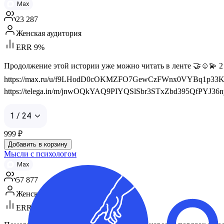
Max
23 287
Женская аудитория
ERR 9%
Продолжение этой истории уже можно читать в ленте 🤝☺️💫 
https://max.ru/u/f9LHodD0cOKMZFO7GewCzFWnx0VYBq1p33KNq
https://telega.in/m/jnwOQkYAQ9PIYQSlSbr3STxZbd395QfPYJ36nyfb
1 / 24
999
₽
Добавить в корзину
Мысли с психологом
Max
57 877
Женская аудитория
ERR 13%