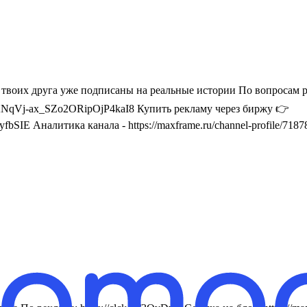
2 твоих друга уже подписаны на реальные истории По вопросам
Vj-ax_SZo2ORipOjP4kaI8 Купить рекламу через биржу 👉
SIE Аналитика канала - https://maxframe.ru/channel-profile/718