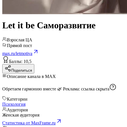
Let it be Саморазвитие
Взрослая ЦА
Прямой пост
max.ru/letmotiva
Баллы: 10,5
Поделиться
Описание канала в MAX
Обретаем гармонию вместе 🌿 Реклама:
ссылка скрыта
Категории
Психология
Аудитория
Женская аудитория
Статистика от MaxFrame.ru