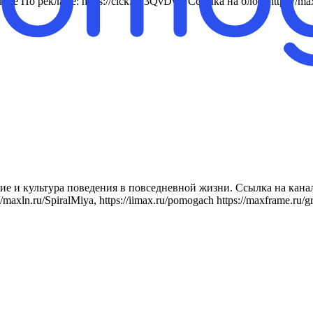
лове По рекламе: https://clck.ru/3QvDvC Ссылка на блог: http
е и культура поведения в повседневной жизни. Ссылка на канал
axln.ru/SpiralMiya, https://iimax.ru/pomogach https://maxframe.ru/gr