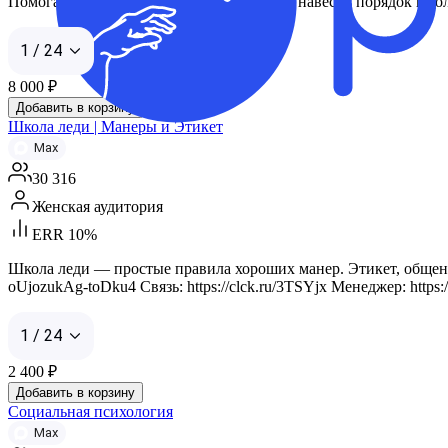
Помогаем «выдохнуть», убрать тревогу и навести порядок в го
1 / 24
8 000
₽
Добавить в корзину
Школа леди | Манеры и Этикет
Max
30 316
Женская аудитория
ERR 10%
Школа леди — простые правила хороших манер. Этикет, общени
oUjozukAg-toDku4 Связь: https://clck.ru/3TSYjx Менеджер: https://m
1 / 24
2 400
₽
Добавить в корзину
Социальная психология
Max