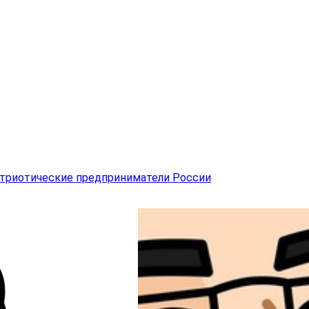
атриотические предприниматели России