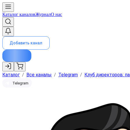
Каталог каналов
Журнал
О нас
Добавить канал
Каталог
/
Все каналы
/
Telegram
/
Клуб директоров: п
Telegram