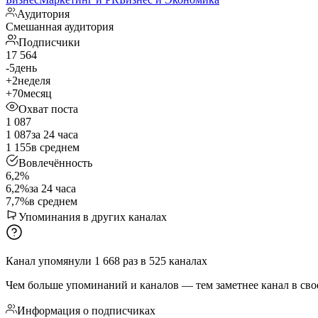
Аудитория
Смешанная аудитория
Подписчики
17 564
-5
день
+2
неделя
+70
месяц
Охват поста
1 087
1 087
за 24 часа
1 155
в среднем
Вовлечённость
6,2%
6,2%
за 24 часа
7,7%
в среднем
Упоминания в других каналах
Канал упомянули
1 668
раз
в
525
каналах
Чем больше упоминаний и каналов — тем заметнее канал в сво
Информация о подписчиках