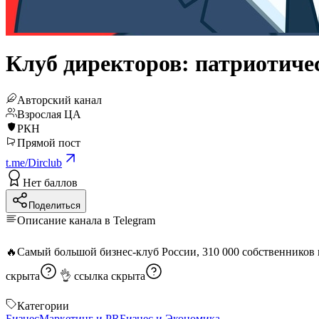
Клуб директоров: патриотиче
Авторский канал
Взрослая ЦА
РКН
Прямой пост
t.me/Dirclub
Нет баллов
Поделиться
Описание канала в Telegram
скрыта
👌
ссылка скрыта
Категории
Бизнес
Маркетинг и PR
Бизнес и Экономика