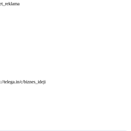
et_reklama
elega.in/c/biznes_ideji