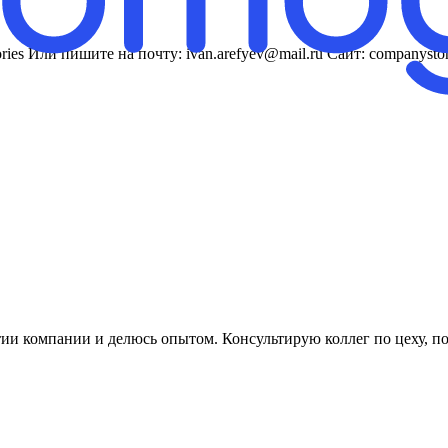
ories Или пишите на почту: ivan.arefyev@mail.ru Сайт: companysto
итии компании и делюсь опытом. Консультирую коллег по цеху, по