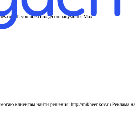
ries.ru YT: youtube.com/@companystories Max:
могаю клиентам найти решения: http://mikheenkov.ru Реклама на