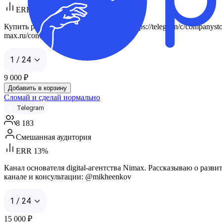
ERR 35%
Купить рекламу можно через биржу: https://telega.in/c/companyst
max.ru/companystories
1 / 24
9 000
₽
Добавить в корзину
Сломай и сделай нормально
Telegram
8 183
Смешанная аудитория
ERR 13%
Канал основателя digital-агентства Nimax. Рассказываю о разв
канале и консультации: @mikheenkov
1 / 24
15 000
₽