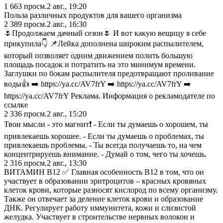
1 663
просм.
2 авг., 19:20
Польза различных продуктов для вашего организма
2 389
просм.
2 авг., 16:30
🌷Продолжаем дачный сезон🌷 И вот какую вещицу я себе
прикупила👇 📌Лейка дополнена широким распылителем,
который позволяет одним движением полить большую
площадь посадок и потратить на это минимум времени.
Заглушки по бокам распылителя предотвращают проливание
воды👍 ➡️ https://ya.cc/AV7frY ➡️ https://ya.cc/AV7frY ➡️
https://ya.cc/AV7frY Реклама. Информация о рекламодателе по
ссылке
2 336
просм.
2 авг., 15:20
Твои мысли - это магнит❗️ - Если ты думаешь о хорошем, ты
привлекаешь хорошее. - Если ты думаешь о проблемах, ты
привлекаешь проблемы. - Ты всегда получаешь то, на чем
концентрируешь внимание. - Думай о том, чего ты хочешь.
2 316
просм.
2 авг., 13:30
ВИТАМИН В12 ✅ Главная особенность B12 в том, что он
участвует в образовании эритроцитов – красных кровяных
клеток крови, которые разносят кислород по всему организму.
Также он отвечает за деление клеток крови и образование
ДНК. Регулирует работу иммунитета, кожи и слизистой
желудка. Участвует в строительстве нервных волокон и