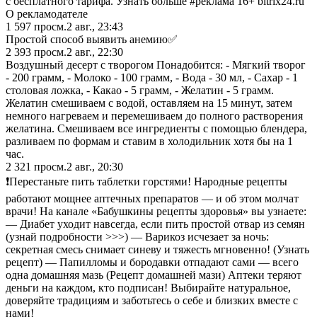
с бесплатного тарифа. Узнать больше #реклама 16+ bitrix24.ru
О рекламодателе
1 597
просм.
2 авг., 23:43
Простой способ выявить анемию✅
2 393
просм.
2 авг., 22:30
Воздушный десерт с творогом Понадобится: - Мягкий творог
- 200 грамм, - Молоко - 100 грамм, - Вода - 30 мл, - Сахар - 1
столовая ложка, - Какао - 5 грамм, - Желатин - 5 грамм.
Желатин смешиваем с водой, оставляем на 15 минут, затем
немного нагреваем и перемешиваем до полного растворения
желатина. Смешиваем все ингредиенты с помощью блендера,
разливаем по формам и ставим в холодильник хотя бы на 1
час.
2 321
просм.
2 авг., 20:30
❗️Перестаньте пить таблетки горстями! Народные рецепты
работают мощнее аптечных препаратов — и об этом молчат
врачи! На канале «Бабушкины рецепты здоровья» вы узнаете:
— Диабет уходит навсегда, если пить простой отвар из семян
(узнай подробности >>>) — Варикоз исчезает за ночь:
секретная смесь снимает синеву и тяжесть мгновенно! (Узнать
рецепт) — Папилломы и бородавки отпадают сами — всего
одна домашняя мазь (Рецепт домашней мази) Аптеки теряют
деньги на каждом, кто подписан! Выбирайте натуральное,
доверяйте традициям и заботьтесь о себе и близких вместе с
нами!