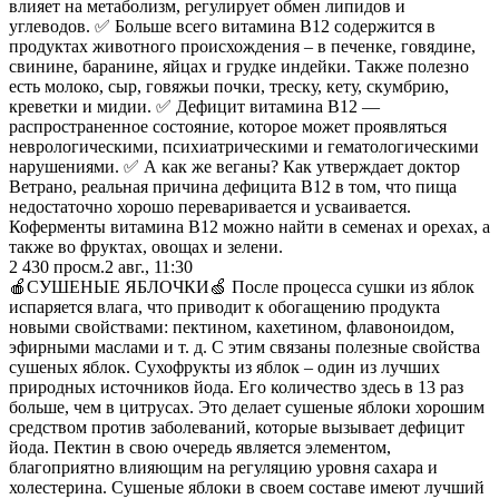
влияет на метаболизм, регулирует обмен липидов и
углеводов. ✅ Больше всего витамина B12 содержится в
продуктах животного происхождения – в печенке, говядине,
свинине, баранине, яйцах и грудке индейки. Также полезно
есть молоко, сыр, говяжьи почки, треску, кету, скумбрию,
креветки и мидии. ✅ Дефицит витамина В12 —
распространенное состояние, которое может проявляться
неврологическими, психиатрическими и гематологическими
нарушениями. ✅ А как же веганы? Как утверждает доктор
Ветрано, реальная причина дефицита B12 в том, что пища
недостаточно хорошо переваривается и усваивается.
Коферменты витамина B12 можно найти в семенах и орехах, а
также во фруктах, овощах и зелени.
2 430
просм.
2 авг., 11:30
🍎СУШЕНЫЕ ЯБЛОЧКИ🍏 После процесса сушки из яблок
испаряется влага, что приводит к обогащению продукта
новыми свойствами: пектином, кахетином, флавоноидом,
эфирными маслами и т. д. С этим связаны полезные свойства
сушеных яблок. Сухофрукты из яблок – один из лучших
природных источников йода. Его количество здесь в 13 раз
больше, чем в цитрусах. Это делает сушеные яблоки хорошим
средством против заболеваний, которые вызывает дефицит
йода. Пектин в свою очередь является элементом,
благоприятно влияющим на регуляцию уровня сахара и
холестерина. Сушеные яблоки в своем составе имеют лучший