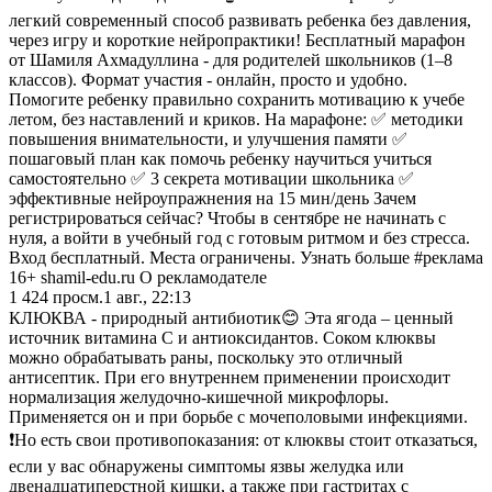
легкий современный способ развивать ребенка без давления,
через игру и короткие нейропрактики! Бесплатный марафон
от Шамиля Ахмадуллина - для родителей школьников (1–8
классов). Формат участия - онлайн, просто и удобно.
Помогите ребенку правильно сохранить мотивацию к учебе
летом, без наставлений и криков. На марафоне: ✅ методики
повышения внимательности, и улучшения памяти ✅
пошаговый план как помочь ребенку научиться учиться
самостоятельно ✅ 3 секрета мотивации школьника ✅
эффективные нейроупражнения на 15 мин/день Зачем
регистрироваться сейчас? Чтобы в сентябре не начинать с
нуля, а войти в учебный год с готовым ритмом и без стресса.
Вход бесплатный. Места ограничены. Узнать больше #реклама
16+ shamil-edu.ru О рекламодателе
1 424
просм.
1 авг., 22:13
КЛЮКВА - природный антибиотик😊 Эта ягода – ценный
источник витамина C и антиоксидантов. Соком клюквы
можно обрабатывать раны, поскольку это отличный
антисептик. При его внутреннем применении происходит
нормализация желудочно-кишечной микрофлоры.
Применяется он и при борьбе с мочеполовыми инфекциями.
❗️Но есть свои противопоказания: от клюквы стоит отказаться,
если у вас обнаружены симптомы язвы желудка или
двенадцатиперстной кишки, а также при гастритах с