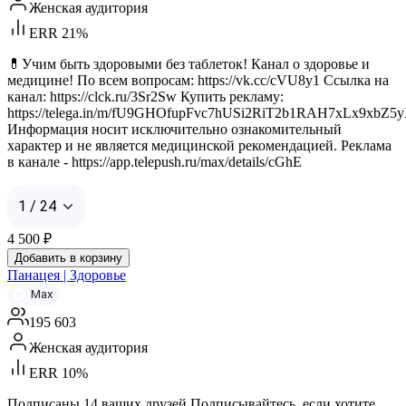
Женская аудитория
ERR 21%
💊Учим быть здоровыми без таблеток! Канал о здоровье и
медицине! По всем вопросам: https://vk.cc/cVU8y1 Ссылка на
канал: https://clck.ru/3Sr2Sw Купить рекламу:
https://telega.in/m/fU9GHOfupFvc7hUSi2RiT2b1RAH7xLx9xbZ
Информация носит исключительно ознакомительный
характер и не является медицинской рекомендацией. Реклама
в канале - https://app.telepush.ru/max/details/cGhE
1 / 24
4 500
₽
Добавить в корзину
Панацея | Здоровье
Max
195 603
Женская аудитория
ERR 10%
Подписаны 14 ваших друзей Подписывайтесь, если хотите