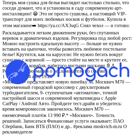
Теперь моя сушка для белья выглядит настолько стильно, что
соседи думают, что я установила в саду современную арт-
инсталляцию! 😁 Это не просто сушилка, а настоящий VIP-
транспорт для моих любимых носков и футболок. Купила в
этом магазине➡️ https://ya.cc/AX3sqG Снял чехол — и готово:
Раскладывается легким движением руки, без спутанных
веревок и драматичных вздохов. Регулировка под любой рост:
Можно настроить идеальную высоту — больше не нужно
вставать на цыпочки, чтобы развесить любимое постельное
белье! Крутится, как на карусели: Не нужно бегать вокруг
сушилки с корзиной — просто стойте на месте и крутите ее,
как штурвал корабля, набитого чистыми носками 🚢⚓️
Реклама. Информация о рекламодателе по ссылке
1 712
просм.
4 авг., 19:20
«Москвич» представляет новую линейку М. Москвич М70 —
современный городской кроссовер с двухлитровым
турбодвигателем, 9- ступенчатым «автоматом», точной
настройкой шасси и современной мультимедиа с Apple
CarPlay / Android Авто. Пройдите тест-драйв и убедитесь:
время компромиссов закончилось. Москвич М70 —
ежемесячный платёж 13 990 ₽.* «Москвич». Точность
решений. Записаться Финансовые услуги оказывает: ПАО
Сбербанк, Банк ВТБ (ПАО) и др.. #реклама moskvich-m.ru О
рекламодателе