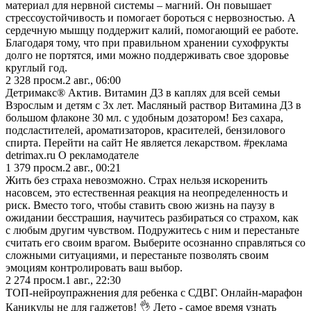
материал для нервной системы – магний. Он повышает
стрессоустойчивость и помогает бороться с нервозностью. А
сердечную мышцу поддержит калий, помогающий ее работе.
Благодаря тому, что при правильном хранении сухофрукты
долго не портятся, ими можно поддерживать свое здоровье
круглый год.
2 328
просм.
2 авг., 06:00
Детримакс® Актив. Витамин Д3 в каплях для всей семьи
Взрослым и детям с 3х лет. Масляный раствор Витамина Д3 в
большом флаконе 30 мл. с удобным дозатором! Без сахара,
подсластителей, ароматизаторов, красителей, бензилового
спирта. Перейти на сайт Не является лекарством. #реклама
detrimax.ru О рекламодателе
1 379
просм.
2 авг., 00:21
Жить без страха невозможно. Страх нельзя искоренить
насовсем, это естественная реакция на неопределенность и
риск. Вместо того, чтобы ставить свою жизнь на паузу в
ожидании бесстрашия, научитесь разбираться со страхом, как
с любым другим чувством. Подружитесь с ним и перестаньте
считать его своим врагом. Выберите осознанно справляться со
сложными ситуациями, и перестаньте позволять своим
эмоциям контролировать ваш выбор.
2 274
просм.
1 авг., 22:30
ТОП-нейроупражнения для ребенка с СДВГ. Онлайн-марафон
Каникулы не для гаджетов! 👌 Лето - самое время узнать