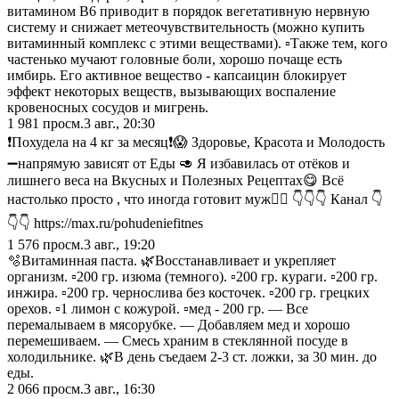
витамином В6 приводит в порядок вегетативную нервную
систему и снижает метеочувствительность (можно купить
витаминный комплекс с этими веществами). ▫️Также тем, кого
частенько мучают головные боли, хорошо почаще есть
имбирь. Его активное вещество - капсаицин блокирует
эффект некоторых веществ, вызывающих воспаление
кровеносных сосудов и мигрень.
1 981
просм.
3 авг., 20:30
❗️Похудела на 4 кг за месяц❗️😱 Здоровье, Красота и Молодость
➖напрямую зависят от Еды 🥑 Я избавилась от отёков и
лишнего веса на Вкусных и Полезных Рецептах😋 Всё
настолько просто , что иногда готовит муж🧘‍♀️ 👇👇👇 Канал 👇
👇👇 https://max.ru/pohudeniefitnes
1 576
просм.
3 авг., 19:20
🫧Витаминная паста. 🌿Восстанавливает и укрепляет
организм. ▫️200 гр. изюма (темного). ▫️200 гр. кураги. ▫️200 гр.
инжира. ▫️200 гр. чернослива без косточек. ▫️200 гр. грецких
орехов. ▫️1 лимон с кожурой. ▫️мед - 200 гр. — Все
перемалываем в мясорубке. — Добавляем мед и хорошо
перемешиваем. — Смесь храним в стеклянной посуде в
холодильнике. 🌿В день съедаем 2-3 ст. ложки, за 30 мин. до
еды.
2 066
просм.
3 авг., 16:30