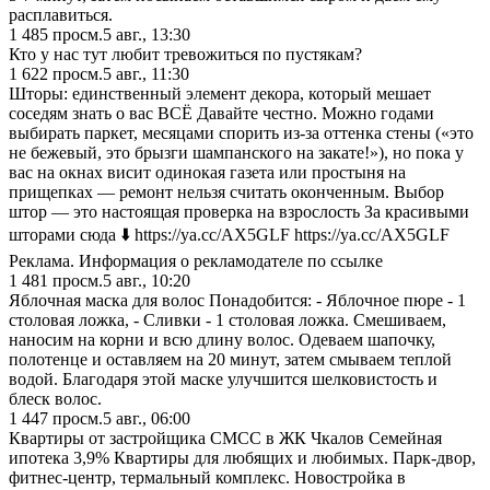
расплавиться.
1 485
просм.
5 авг., 13:30
Кто у нас тут любит тревожиться по пустякам?
1 622
просм.
5 авг., 11:30
Шторы: единственный элемент декора, который мешает
соседям знать о вас ВСЁ Давайте честно. Можно годами
выбирать паркет, месяцами спорить из-за оттенка стены («это
не бежевый, это брызги шампанского на закате!»), но пока у
вас на окнах висит одинокая газета или простыня на
прищепках — ремонт нельзя считать оконченным. Выбор
штор — это настоящая проверка на взрослость За красивыми
шторами сюда ⬇️ https://ya.cc/AX5GLF https://ya.cc/AX5GLF
Реклама. Информация о рекламодателе по ссылке
1 481
просм.
5 авг., 10:20
Яблочная маска для волос Понадобится: - Яблочное пюре - 1
столовая ложка, - Сливки - 1 столовая ложка. Смешиваем,
наносим на корни и всю длину волос. Одеваем шапочку,
полотенце и оставляем на 20 минут, затем смываем теплой
водой. Благодаря этой маске улучшится шелковистость и
блеск волос.
1 447
просм.
5 авг., 06:00
Квартиры от застройщика СМСС в ЖК Чкалов Семейная
ипотека 3,9% Квартиры для любящих и любимых. Парк-двор,
фитнес-центр, термальный комплекс. Новостройка в