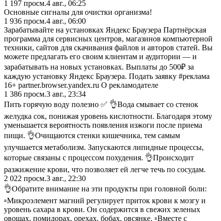
1 197
просм.
4 авг., 06:25
Основные сигналы для очистки организма!
1 936
просм.
4 авг., 06:00
Зарабатывайте на установках Яндекс Браузера Партнёрская
программа для сервисных центров, магазинов компьютерной
техники, сайтов для скачивания файлов и авторов статей. Вы
можете предлагать его своим клиентам и аудитории — и
зарабатывать на новых установках. Выплаты до 500₽ за
каждую установку Яндекс Браузера. Подать заявку #реклама
16+ partner.browser.yandex.ru О рекламодателе
1 386
просм.
3 авг., 23:34
Пить горячую воду полезно ✅ 👌Вода смывает со стенок
желудка сок, понижая уровень кислотности. Благодаря этому
уменьшается вероятность появления изжоги после приема
пищи. 👌Очищаются стенки кишечника, тем самым
улучшается метаболизм. Запускаются липидные процессы,
которые связаны с процессом похудения. 👌Происходит
разжижение крови, что позволяет ей легче течь по сосудам.
2 022
просм.
3 авг., 22:30
👌Обратите внимание на эти продукты при головной боли:
▫️Микроэлемент магний регулирует приток крови к мозгу и
уровень сахара в крови. Он содержится в свежих зеленых
овощах, помидорах, орехах, бобах, овсянке. ▫️Вместе с