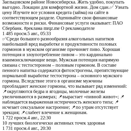
Заельцовском районе Новосибирска. Жить удобно, покупать
выгодно. Локации для комфортной жизни. Дом сдан.✅ Узнать
цену Изучите все условия кредита (займа) на сайте в
соответствующем разделе. Оценивайте свои финансовые
возможности и риски. Финансовые услуги оказывает: ПАО
Сбербанк. #реклама mrqz.me О рекламодателе
1 485
просм.
5 авг., 05:33
✅Среди большого разнообразия алкогольных напитков
наибольший вред выработке и продуктивности половых
гормонов в мужском организме причиняет пиво. Хорошая
потенция и злоупотребление пивом – это кардинально
взаимоисключающие вещи. Мужская потенция напрямую
связана с тестостероном – половым гормоном. В составе
пенного напитка содержатся фитоэстрогены, препятствующие
нормальной выработке тестостерона – основного мужского
гормона. Вследствие этого в организме мужчины
преобладают женские гормоны, что вызывает ряд изменений:
📌округляются бедра и ягодицы, молочные железы
увеличиваются в размерах; 📌вырастает «пивной живот»; 📌
наблюдается выраженная истеричность женского типа; 📌
исчезает сексуальное настроение; 📌по утрам отсутствует
эрекция; 📌слабеет влечение к женщинам.
1 722
просм.
4 авг., 22:30
10 лучших биологически активных точек здоровья
1 731
просм.
4 авг., 20:30