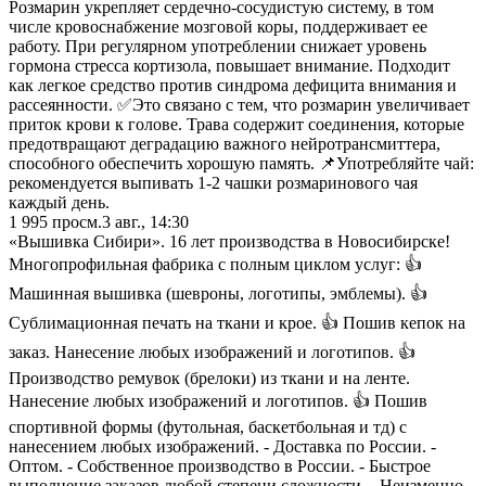
Розмарин укрепляет сердечно-сосудистую систему, в том
числе кровоснабжение мозговой коры, поддерживает ее
работу. При регулярном употреблении снижает уровень
гормона стресса кортизола, повышает внимание. Подходит
как легкое средство против синдрома дефицита внимания и
рассеянности. ✅Это связано с тем, что розмарин увеличивает
приток крови к голове. Трава содержит соединения, которые
предотвращают деградацию важного нейротрансмиттера,
способного обеспечить хорошую память. 📌Употребляйте чай:
рекомендуется выпивать 1-2 чашки розмаринового чая
каждый день.
1 995
просм.
3 авг., 14:30
«Вышивка Сибири». 16 лет производства в Новосибирске!
Многопрофильная фабрика с полным циклом услуг: 👍
Машинная вышивка (шевроны, логотипы, эмблемы). 👍
Сублимационная печать на ткани и крое. 👍 Пошив кепок на
заказ. Нанесение любых изображений и логотипов. 👍
Производство ремувок (брелоки) из ткани и на ленте.
Нанесение любых изображений и логотипов. 👍 Пошив
спортивной формы (футольная, баскетбольная и тд) с
нанесением любых изображений. - Доставка по России. -
Оптом. - Собственное производство в России. - Быстрое
выполнение заказов любой степени сложности. - Неизменно