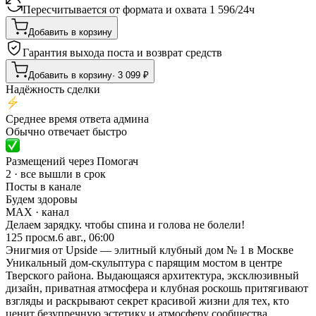
Пересчитывается от формата и охвата
1 596
/
24ч
Добавить в корзину
Гарантия выхода поста и возврат средств
Добавить в корзину
·
3 099
₽
Надёжность сделки
Среднее время ответа админа
Обычно отвечает быстро
Размещений через Помогач
2 · все вышли в срок
Посты в канале
Будем здоровы
MAX
· канал
Дeлаем зaрядку. чтoбы cпина и голова не болели!
125
просм.
6 авг., 06:00
Энигмия от Upside — элитный клубный дом № 1 в Москве
Уникальный дом-скульптура с парящим мостом в центре
Тверского района. Выдающаяся архитектура, эксклюзивный
дизайн, приватная атмосфера и клубная роскошь притягивают
взгляды и раскрывают секрет красивой жизни для тех, кто
ценит безупречную эстетику и атмосферу сообщества