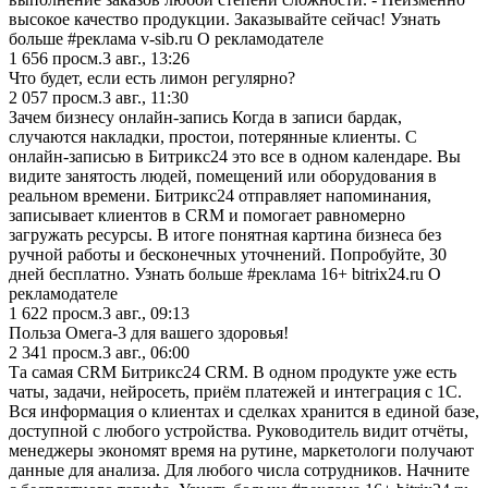
высокое качество продукции. Заказывайте сейчас! Узнать
больше #реклама v-sib.ru О рекламодателе
1 656
просм.
3 авг., 13:26
Что будет, если есть лимон регулярно?
2 057
просм.
3 авг., 11:30
Зачем бизнесу онлайн-запись Когда в записи бардак,
случаются накладки, простои, потерянные клиенты. C
онлайн-записью в Битрикс24 это все в одном календаре. Вы
видите занятость людей, помещений или оборудования в
реальном времени. Битрикс24 отправляет напоминания,
записывает клиентов в CRM и помогает равномерно
загружать ресурсы. В итоге понятная картина бизнеса без
ручной работы и бесконечных уточнений. Попробуйте, 30
дней бесплатно. Узнать больше #реклама 16+ bitrix24.ru О
рекламодателе
1 622
просм.
3 авг., 09:13
Польза Омега-3 для вашего здоровья!
2 341
просм.
3 авг., 06:00
Та самая CRM Битрикс24 CRM. В одном продукте уже есть
чаты, задачи, нейросеть, приём платежей и интеграция с 1С.
Вся информация о клиентах и сделках хранится в единой базе,
доступной с любого устройства. Руководитель видит отчёты,
менеджеры экономят время на рутине, маркетологи получают
данные для анализа. Для любого числа сотрудников. Начните