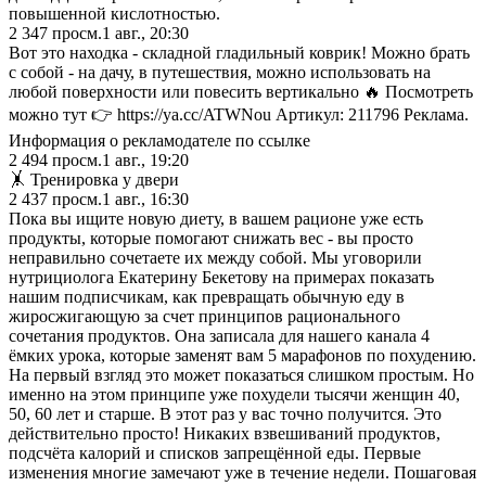
повышенной кислотностью.
2 347
просм.
1 авг., 20:30
Вот это находка - складной гладильный коврик! Можно брать
с собой - на дачу, в путешествия, можно использовать на
любой поверхности или повесить вертикально 🔥 Посмотреть
можно тут 👉 https://ya.cc/ATWNou Артикул: 211796 Реклама.
Информация о рекламодателе по ссылке
2 494
просм.
1 авг., 19:20
🤸 Тренировка у двери
2 437
просм.
1 авг., 16:30
Пока вы ищите новую диету, в вашем рационе уже есть
продукты, которые помогают снижать вес - вы просто
неправильно сочетаете их между собой. Мы уговорили
нутрициолога Екатерину Бекетову на примерах показать
нашим подписчикам, как превращать обычную еду в
жиросжигающую за счет принципов рационального
сочетания продуктов. Она записала для нашего канала 4
ёмких урока, которые заменят вам 5 марафонов по похудению.
На первый взгляд это может показаться слишком простым. Но
именно на этом принципе уже похудели тысячи женщин 40,
50, 60 лет и старше. В этот раз у вас точно получится. Это
действительно просто! Никаких взвешиваний продуктов,
подсчёта калорий и списков запрещённой еды. Первые
изменения многие замечают уже в течение недели. Пошаговая