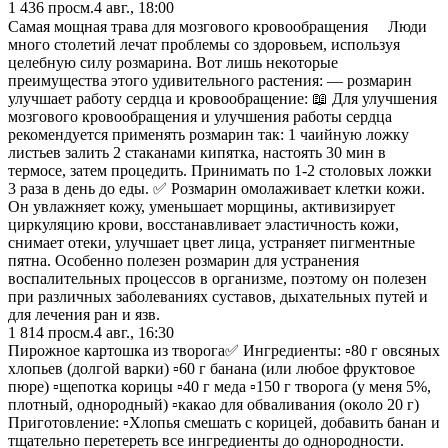
1 436
просм.
4 авг., 18:00
Самая мoщная тpава для мoзгового кpовообращения ⠀ Люди
много столетий лечат проблемы со здоровьем, используя
целебную силу розмарина. Вот лишь некоторые
преимущества этого удивительного растения: — розмарин
улучшает работу сердца и кровообращение: 📖 Для улучшения
мозгового кровообращения и улучшения работы сердца
рекомендуется применять розмарин так: 1 чаийную ложку
листьев залить 2 стаканами кипятка, настоять 30 мин в
термосе, затем процедить. Принимать по 1-2 столовых ложки
3 раза в день до еды. ✅ Розмарин омолаживает клетки кожи.
Он увлажняет кожу, уменьшает морщины, активизирует
циркуляцию крови, восстанавливает эластичность кожи,
снимает отеки, улучшает цвет лица, устраняет пигментные
пятна. Особенно полезен розмарин для устранения
воспалительных процессов в организме, поэтому он полезен
при различных заболеваниях суставов, дыхательных путей и
для лечения ран и язв.
1 814
просм.
4 авг., 16:30
Пирожное картошка из творога✅ Ингредиенты: ▫️80 г овсяных
хлопьев (долгой варки) ▫️60 г банана (или любое фруктовое
пюре) ▫️щепотка корицы ▫️40 г меда ▫️150 г творога (у меня 5%,
плотный, однородный) ▫️какао для обваливания (около 20 г)
Приготовление: ▫️Хлопья смешать с корицей, добавить банан и
тщательно перетереть все ингредиенты до однородности.