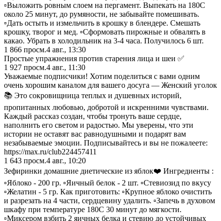
▫️Выложить ровным слоем на пергамент. Выпекать на 180С
около 25 минут, до румяности, не забывайте помешивать.
▫️Дать остыть и измельчить в крошку в блендере. Смешать
крошку, творог и мед. ▫️Сформовать пирожные и обвалять в
какао. Убрать в холодильник на 3-4 часа. Получилось 6 шт.
1 866
просм.
4 авг., 13:30
Простые упражнения против старения лица и шеи ✅
1 927
просм.
4 авг., 11:30
Уважаемые подписчики! Хотим поделиться с вами одним
очень хорошим каналом для вашего досуга — Женский уголок
📚 Это сокровищница теплых и душевных историй,
пропитанных любовью, добротой и искренними чувствами.
Каждый рассказ создан, чтобы тронуть ваше сердце,
наполнить его светом и радостью. Мы уверены, что эти
истории не оставят вас равнодушными и подарят вам
незабываемые эмоции. Подписывайтесь и вы не пожалеете:
https://max.ru/club224457411
1 643
просм.
4 авг., 10:20
Зефиринки домашние диетические из яблок❤️ Ингредиенты :
▫️Яблоко - 200 гр. ▫️Яичный белок - 2 шт. ▫️Стевиозид по вкусу
▫️Желатин - 5 гр. Как приготовить: ▫️Крупное яблоко очистить
и разрезать на 4 части, сердцевину удалить. ▫️Запечь в духовом
шкафу при температуре 180С 30 минут до мягкости.
▫️Миксером взбить 2 яичных белка и стевию до устойчивых