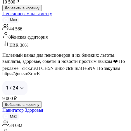
10 500
₽
Добавить в корзину
Пенсионерам на заметку
Max
44 566
Женская аудитория
ERR 30%
Полезный канал для пенсионеров и их близких: льготы,
выплаты, здоровье, советы и новости простым языком ❤️ По
рекламе - clck.ru/3TCH5N либо clck.ru/3Te5NV По закупам -
https://goo.su/ZrucE
1 / 24
9 000
₽
Добавить в корзину
Навигатор Здоровья
Max
34 082