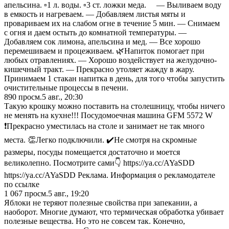
апельсина. ▫️1 л. воды. ▫️3 ст. ложки меда. ⠀ — Выливаем воду
в емкость и нагреваем. — Добавляем листья мяты и
провариваем их на слабом огне в течение 5 мин. — Снимаем
с огня и даем остыть до комнатной температуры. —
Добавляем сок лимона, апельсина и мед. — Все хорошо
перемешиваем и процеживаем. 🌿Напиток помогает при
любых отравлениях. — Хорошо воздействует на желудочно-
кишечный тракт. — Прекрасно утоляет жажду в жару.
Принимаем 1 стакан напитка в день, для того чтобы запустить
очистительные процессы в печени.
890
просм.
5 авг., 20:30
Такую крошку можно поставить на столешницу, чтобы ничего
не менять на кухне!!! Посудомоечная машина GFM 5572 W
❗️Прекрасно уместилась на столе и занимает не так много
места. 👏Легко подключили. ✔️Не смотря на скромные
размеры, посуды помещается достаточно и моется
великолепно. Посмотрите сами👇 https://ya.cc/AYaSDD
https://ya.cc/AYaSDD Реклама. Информация о рекламодателе
по ссылке
1 067
просм.
5 авг., 19:20
Яблоки не теряют полезные свойства при запекании, а
наоборот. Многие думают, что термическая обработка убивает
полезные вещества. Но это не совсем так. Конечно,