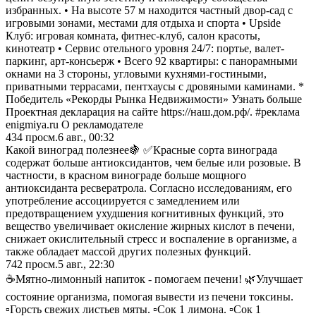
избранных. • На высоте 57 м находится частный двор-сад с
игровыми зонами, местами для отдыха и спорта • Upside
Клуб: игровая комната, фитнес-клуб, салон красоты,
кинотеатр • Сервис отельного уровня 24/7: портье, валет-
паркинг, арт-консьерж • Всего 92 квартиры: с панорамными
окнами на 3 стороны, угловыми кухнями-гостиными,
приватными террасами, пентхаусы с дровяными каминами. *
Победитель «Рекорды Рынка Недвижимости» Узнать больше
Проектная декларация на сайте https://наш.дом.рф/. #реклама
enigmiya.ru О рекламодателе
434
просм.
6 авг., 00:32
Какой виноград полезнее🍇 ✅Красные сорта винограда
содержат больше антиоксидантов, чем белые или розовые. В
частности, в красном винограде больше мощного
антиоксиданта ресвератрола. Согласно исследованиям, его
употребление ассоциируется с замедлением или
предотвращением ухудшения когнитивных функций, это
вещество увеличивает окисление жирных кислот в печени,
снижает окислительный стресс и воспаление в организме, а
также обладает массой других полезных функций.
742
просм.
5 авг., 22:30
☕️Мятно-лимонный напиток - помогаем печени! 🌿Улучшает
состояние организма, помогая вывести из печени токсины. ⠀
▫️Горсть свежих листьев мяты. ▫️Сок 1 лимона. ▫️Сок 1