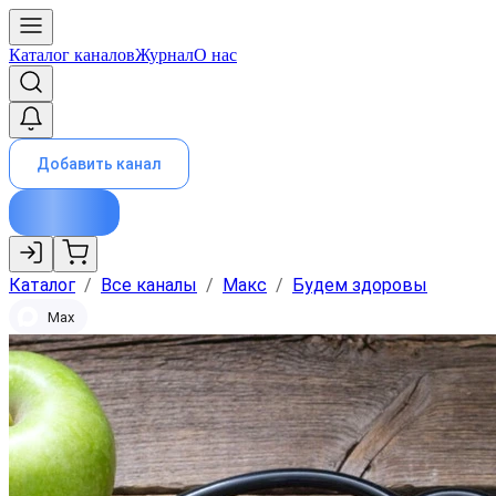
Каталог каналов
Журнал
О нас
Добавить канал
Каталог
/
Все каналы
/
Макс
/
Будем здоровы
Max