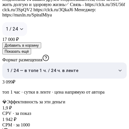
жить долгую и здоровую жизнь✅ Связь - https://clck.ru/3SU56f
clck.ru/3SpQV2 https://clck.ru/3QkaJ6 Менеджер:
https://maxln.ru/SpiralMiya
1 / 24
17 000
₽
Добавить в корзину
Показать ещё
Формат размещения
1 / 24 — в топе 1 ч. / 24 ч. в ленте
3 099
₽
топ 1 час
·
сутки в ленте
· цена напрямую от автора
💎
Эффективность за эти деньги
1,9
₽
CPV · за показ
1 942
₽
CPM · за 1000