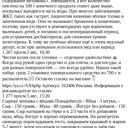
содержание витамина С уменьшится, а вот количество
пектина на 100 г конечного продукта станет даже выше,
поскольку выпарится часть воды. При многих заболеваниях
ЖКТ, таких как гастрит, пациентам назначаю яблоки только в
запеченном виде. Они не вызывают брожения в кишечнике,
поэтому присутствуют в рекомендациях при кормлении
маленьких детей, в питании в послеоперационный период,
для устранения дисбактериоза, для снижения уровня
холестерина. К тому же печёные яблоки ещё и очень вкусный
десерт, если при запекании использовать мёд или корицу.
1 267
просм.
5 авг., 16:30
Чистая кухня после готовки — отдельное удовольствие 🧽
Когда под рукой одно средство и для плиты, и для посуды, и
для разных поверхностей — это всегда удобно. Нашла такой
набор: сразу 2 упаковки универсального средства по 700 г и
распылитель.❤️‍🔥 Оставлю ссылку на магазин 👇
https://ya.cc/AX6p6p Артикул: 163406 Реклама. Информация о
рекламодателе по ссылке
1 277
просм.
5 авг., 15:20
Сырная лепешка с яйцами Понадобится: - Яйца - 3 штуки, -
Сыр - 150 грамм, - Мука - 80 грамм, - Йогурт без добавок - 150
грамм. Сыр натираем на тёрке и к 2/3 части его добавляем
муку, яйца, йогурт и хорошо перемешиваем. На разогретую
сковороду перекладываем тесто, накрываем крышкой и жарим
5-7 минут, затем посыпаем оставшимся сыром и даём ему