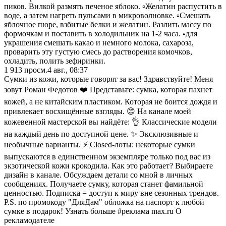
пиков. Вилкой размять печеное яблоко. ▫️Желатин распустить в
воде, а затем нагреть пульсами в микроволновке. ▫️Смешать
яблочное пюре, взбитые белки и желатин. Разлить массу по
формочкам и поставить в холодильник на 1-2 часа. ▫️для
украшения смешать какао и немного молока, сахароза,
проварить эту густую смесь до растворения комочков,
охладить, полить зефиринки.
1 913
просм.
4 авг., 08:37
Сумки из кожи, которые говорят за вас! Здравствуйте! Меня
зовут Роман Федотов ❤️ Представьте: сумка, которая пахнет
кожей, а не китайским пластиком. Которая не боится дождя и
привлекает восхищённые взгляды. 😊 На канале моей
кожевенной мастерской вы найдёте: 👌 Классические модели
на каждый день по доступной цене. ✨ Эксклюзивные и
необычные варианты. ⚡ Closed-лоты: некоторые сумки
выпускаются в единственном экземпляре только под вас из
экзотической кожи крокодила. Как это работает? Выбираете
дизайн в канале. Обсуждаем детали со мной в личных
сообщениях. Получаете сумку, которая станет фамильной
ценностью. Подписка = доступ к миру вне сезонных трендов.
P.S. по промокоду "ДляДам" обложка на паспорт к любой
сумке в подарок! Узнать больше #реклама max.ru О
рекламодателе