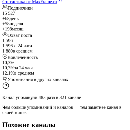
Статистика от MaxFrame.ru
Подписчики
15 527
+68
день
+58
неделя
+198
месяц
Охват поста
1 596
1 596
за 24 часа
1 880
в среднем
Вовлечённость
10,3%
10,3%
за 24 часа
12,1%
в среднем
Упоминания в других каналах
Канал упомянули
483
раза
в
321
канале
Чем больше упоминаний и каналов — тем заметнее канал в
своей нише.
Похожие каналы