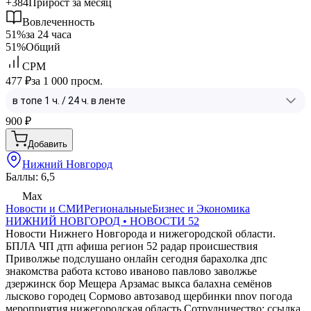
+384
Прирост за месяц
Вовлеченность
51%
за 24 часа
51%
Общий
CPM
477 ₽
за 1 000 просм.
900
₽
Добавить
Нижний Новгород
Баллы: 6,5
Max
Новости и СМИ
Региональные
Бизнес и Экономика
НИЖНИЙ НОВГОРОД • НОВОСТИ 52
Новости Нижнего Новгорода и нижегородской области.
БПЛА ЧП дтп афиша регион 52 радар происшествия
Приволжье подслушано онлайн сегодня барахолка дпс
знакомства работа кстово иваново павлово заволжье
дзержинск бор Мещера Арзамас выкса балахна семёнов
лысково городец Сормово автозавод щербинки nnov погода
мероприятия нижегородская область Сотрудничество:
ссылка