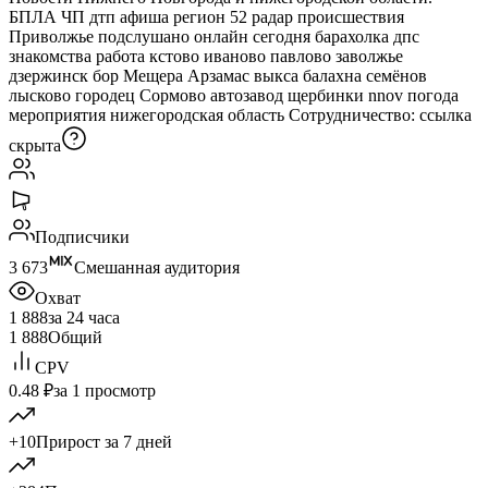
БПЛА ЧП дтп афиша регион 52 радар происшествия
Приволжье подслушано онлайн сегодня барахолка дпс
знакомства работа кстово иваново павлово заволжье
дзержинск бор Мещера Арзамас выкса балахна семёнов
лысково городец Сормово автозавод щербинки nnov погода
мероприятия нижегородская область Сотрудничество:
ссылка
скрыта
Подписчики
3 673
Смешанная аудитория
Охват
1 888
за 24 часа
1 888
Общий
CPV
0.48 ₽
за 1 просмотр
+10
Прирост за 7 дней