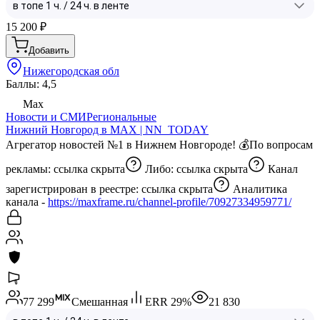
15 200
₽
Добавить
Нижегородская обл
Баллы: 4,5
Max
Новости и СМИ
Региональные
Нижний Новгород в MAX | NN_TODAY
Агрегатор новостей №1 в Нижнем Новгороде! 💰По вопросам
рекламы:
ссылка скрыта
Либо:
ссылка скрыта
Канал
зарегистрирован в реестре:
ссылка скрыта
Аналитика
канала -
https://maxframe.ru/channel-profile/70927334959771/
77 299
Смешанная
ERR
29
%
21 830