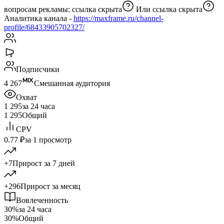
вопросам рекламы:
ссылка скрыта
Или
ссылка скрыта
Аналитика канала -
https://maxframe.ru/channel-
profile/68433905702327/
Подписчики
4 267
Смешанная аудитория
Охват
1 295
за 24 часа
1 295
Общий
CPV
0.77 ₽
за 1 просмотр
+7
Прирост за 7 дней
+296
Прирост за месяц
Вовлеченность
30%
за 24 часа
30%
Общий