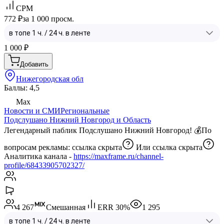
CPM
772 ₽
за 1 000 просм.
1 000
₽
Добавить
Нижегородская обл
Баллы: 4,5
Max
Новости и СМИ
Региональные
Подслушано Нижний Новгород и Область
Легендарный паблик Подслушано Нижний Новгород! 💰По
вопросам рекламы:
ссылка скрыта
Или
ссылка скрыта
Аналитика канала -
https://maxframe.ru/channel-
profile/68433905702327/
4 267
Смешанная
ERR
30
%
1 295