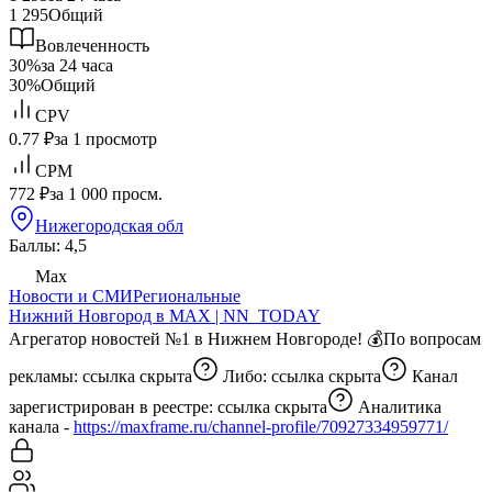
1 295
Общий
Вовлеченность
30%
за 24 часа
30%
Общий
CPV
0.77 ₽
за 1 просмотр
CPM
772 ₽
за 1 000 просм.
Нижегородская обл
Баллы: 4,5
Max
Новости и СМИ
Региональные
Нижний Новгород в MAX | NN_TODAY
Агрегатор новостей №1 в Нижнем Новгороде! 💰По вопросам
рекламы:
ссылка скрыта
Либо:
ссылка скрыта
Канал
зарегистрирован в реестре:
ссылка скрыта
Аналитика
канала -
https://maxframe.ru/channel-profile/70927334959771/