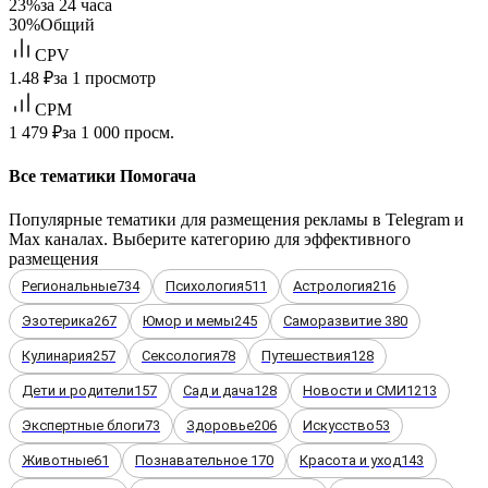
23%
за 24 часа
30%
Общий
CPV
1.48 ₽
за 1 просмотр
CPM
1 479 ₽
за 1 000 просм.
Все тематики Помогача
Популярные тематики для размещения рекламы в Telegram и
Max каналах. Выберите категорию для эффективного
размещения
Региональные
734
Психология
511
Астрология
216
Эзотерика
267
Юмор и мемы
245
Саморазвитие
380
Кулинария
257
Сексология
78
Путешествия
128
Дети и родители
157
Сад и дача
128
Новости и СМИ
1213
Экспертные блоги
73
Здоровье
206
Искусство
53
Животные
61
Познавательное
170
Красота и уход
143