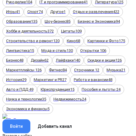
Рукоделие
104
IT и программирование
41
Литература
125
Игры
41
Спорт
74
Другое
1
Отдых и развлечения
422
Образование
135
Шоу-бизнес
85
Бизнес и Экономика
94
Хобби и деятельность
372
Цитаты
109
Строительство и ремонт
120
Кино
68
Картинки и Фото
175
Лингвистика
15
Мода и стиль
130
Открытки
106
Бизнес
48
Дизайн
62
Лайфхаки
140
Скидки и акции
126
Маркетплейсы
126
Фитнес
84
Строчники
12
Музыка
21
История
29
Маркетинг и PR
27
Работа и вакансии
48
Авто и ПДД
49
Юриспруденция
15
Пособия и льготы
24
Наука и технологии
35
Недвижимость
24
Экономика и финансы
5
Войти
Добавить канал
Разделы сайта