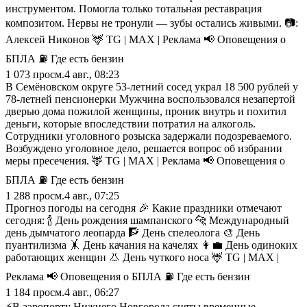
инструментом. Помогла только тотальная реставрация
композитом. Нервы не тронули — зубы остались живыми. 📷:
Алексей Никонов 🦌 TG | MAX | Реклама 📢 Оповещения о
БПЛА ⛽️ Где есть бензин
1 073
просм.
4 авг., 08:23
В Семёновском округе 53-летний сосед украл 18 500 рублей у
78-летней пенсионерки Мужчина воспользовался незапертой
дверью дома пожилой женщины, проник внутрь и похитил
деньги, которые впоследствии потратил на алкоголь.
Сотрудники уголовного розыска задержали подозреваемого.
Возбуждено уголовное дело, решается вопрос об избрании
меры пресечения. 🦌 TG | MAX | Реклама 📢 Оповещения о
БПЛА ⛽️ Где есть бензин
1 288
просм.
4 авг., 07:25
Прогноз погоды на сегодня 🎉 Какие праздники отмечают
сегодня: 🍾 День рождения шампанского 🐆 Международный
день дымчатого леопарда 🧗 День спелеолога 🎨 День
пуантилизма 🤸 День качания на качелях 👩‍💼 День одиноких
работающих женщин 👃 День чуткого носа 🦌 TG | MAX |
Реклама 📢 Оповещения о БПЛА ⛽️ Где есть бензин
1 184
просм.
4 авг., 06:27
⚡️В аэропорту Нижнего Новгорода сняты временные