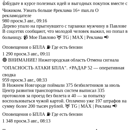
👍Будьте в курсе полезных идей и выгодных покупок вместе с
Чижиком. Узнать больше #реклама 16+ max.ru О
рекламодателе
980
просм.
3 авг., 09:16
Дерево упало на прыгнувшего с тарзанки мужчину в Павлове
В соцсетях сообщают, что молодой человек выжил, но попал в
больницу. 📹 Мое Павлово 🦌 TG | MAX | Реклама 📢
Оповещения о БПЛА ⛽️ Где есть бензин
1 290
просм.
3 авг., 09:11
🟢 ВНИМАНИЕ! Нижегородская область Отмена сигнала
"ОПАСНОСТЬ АТАКИ БПЛА". ⚡️РАДАР 52 — оперативная
сводка
959
просм.
3 авг., 08:33
В Нижнем Новгороде поймали 375 безбилетников за июль
Центр развития транспортных систем выписал 335
протоколов за проезд без билета и 40 — за попытку
воспользоваться чужой картой. Оплачено уже 197 штрафов на
сумму более 200 тысяч рублей. 🦌 TG | MAX | Реклама 📢
Оповещения о БПЛА ⛽️ Где есть бензин
1 348
просм.
3 авг., 08:13