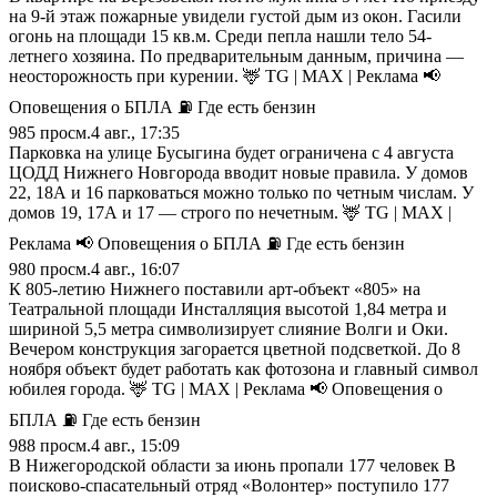
на 9-й этаж пожарные увидели густой дым из окон. Гасили
огонь на площади 15 кв.м. Среди пепла нашли тело 54-
летнего хозяина. По предварительным данным, причина —
неосторожность при курении. 🦌 TG | MAX | Реклама 📢
Оповещения о БПЛА ⛽️ Где есть бензин
985
просм.
4 авг., 17:35
Парковка на улице Бусыгина будет ограничена с 4 августа
ЦОДД Нижнего Новгорода вводит новые правила. У домов
22, 18А и 16 парковаться можно только по четным числам. У
домов 19, 17А и 17 — строго по нечетным. 🦌 TG | MAX |
Реклама 📢 Оповещения о БПЛА ⛽️ Где есть бензин
980
просм.
4 авг., 16:07
К 805-летию Нижнего поставили арт-объект «805» на
Театральной площади Инсталляция высотой 1,84 метра и
шириной 5,5 метра символизирует слияние Волги и Оки.
Вечером конструкция загорается цветной подсветкой. До 8
ноября объект будет работать как фотозона и главный символ
юбилея города. 🦌 TG | MAX | Реклама 📢 Оповещения о
БПЛА ⛽️ Где есть бензин
988
просм.
4 авг., 15:09
В Нижегородской области за июнь пропали 177 человек В
поисково-спасательный отряд «Волонтер» поступило 177