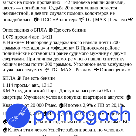
заявок на поиск пропавших. 142 человека нашли живыми,
шесть — погибшими. Судьба 20 исчезнувших остается
неизвестной, в девяти случаях помощь волонтеров не
понадобилась. 📷: ПСО «Волонтер» 🦌 TG | MAX | Реклама 📢
Оповещения о БПЛА ⛽️ Где есть бензин
1 079
просм.
4 авг., 14:11
В Нижнем Новгороде у задержанного изъяли почти 200
граммов «метадона» и «эфедрона» В Приокском районе
полицейские остановили ранее судимого мужчину с двумя
свертками. При личном досмотре у него нашли синтетику
общим весом почти 200 граммов. Уголовное дело возбуждено
и уже расследуется. 🦌 TG | MAX | Реклама 📢 Оповещения о
БПЛА ⛽️ Где есть бензин
1 114
просм.
4 авг., 13:13
КМ Анкудиновский Парк. Доступна рассрочка 0% на
квартиры Улучшаем условия покупки квартиры в августе: 🏠
Квартиры от 20 000 ₽/мес. 🏠Ипотека 2,9% с ПВ от 20,1%.
ПСК 19,49-20,73% 🏠Выгода 500 000 ₽ будущим родителям
🏠Весомые бонусы многодетным семьям и участникам СВО
🏠Ключи этим летом Успейте забронировать по условиям