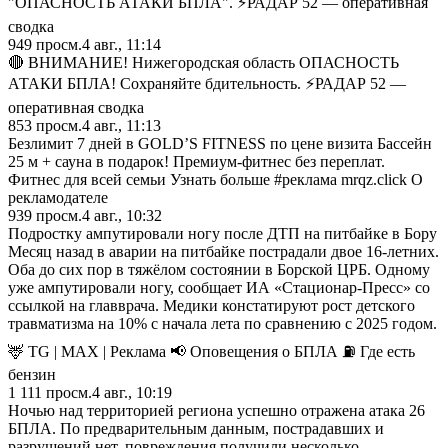
"ОПАСНОСТЬ АТАКИ БПЛА". ⚡️РАДАР 52 — оперативная
сводка
949
просм.
4 авг., 11:14
🔴 ВНИМАНИЕ! Нижегородская область ОПАСНОСТЬ
АТАКИ БПЛА! Сохраняйте бдительность. ⚡️РАДАР 52 —
оперативная сводка
853
просм.
4 авг., 11:13
Безлимит 7 дней в GOLD’S FITNESS по цене визита Бассейн
25 м + сауна в подарок! Премиум-фитнес без переплат.
Фитнес для всей семьи Узнать больше #реклама mrqz.click О
рекламодателе
939
просм.
4 авг., 10:32
Подростку ампутировали ногу после ДТП на питбайке в Бору
Месяц назад в аварии на питбайке пострадали двое 16-летних.
Оба до сих пор в тяжёлом состоянии в Борской ЦРБ. Одному
уже ампутировали ногу, сообщает ИА «Стационар-Пресс» со
ссылкой на главврача. Медики констатируют рост детского
травматизма на 10% с начала лета по сравнению с 2025 годом.
🦌 TG | MAX | Реклама 📢 Оповещения о БПЛА ⛽️ Где есть
бензин
1 111
просм.
4 авг., 10:19
Ночью над территорией региона успешно отражена атака 26
БПЛА. По предварительным данным, пострадавших и
разрушений нет, повреждения получили несколько