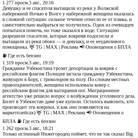
1 277
просм.
3 авг., 20:16
Девушку и ее спасателя вытащили из реки у Волжской
набережной Ночью в Волге у набережной женщина оказалась
в сложной ситуации: сильное течение отнесло ее от пляжа, и
самостоятельно выбраться не получилось. Один из очевидцев
попытался помочь, но тоже оказался в воде. Ситуацию
разрешили спасатели, которые вовремя подоспели и
вытащили из реки обоих — и девушку, и ее неудачливого
помощника. 🦌 TG | MAX | Реклама 📢 Оповещения о БПЛА
⛽️ Где есть бензин
1 319
просм.
3 авг., 19:19
Гражданке Узбекистана грозит депортация за коврик с
российским флагом Полиция застала гражданку Узбекистана,
живущую в Бору, с триколором на полу. По словам местных
правоохранителей, женщина использовала ковер с
российским флагом для вытирания ног. Миграционное
агентство уже решило вопрос о возбуждении уголовного дела.
Билет в Узбекистан даме уже купили. Осталось выяснить, кто
производит эти коврики, и как они появляются на
маркетплейсах) 🦌 TG | MAX | Реклама 📢 Оповещения о
БПЛА ⛽️ Где есть бензин
1 262
просм.
3 авг., 18:21
Только истинный Нижегородец поймет, что не так сказал Big