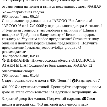
ограничения на прием и выпуск воздушных судов. ⚡️РАДАР
52 — оперативная сводка
980
просм.
4 авг., 06:23
Специальное предложение на JAECOO J6 в Автолига!
JAECOO J6 от 1 740 000₽ у официального дилера Автолига!
✅ Реальная стоимость, автомобили в наличии ✅ Шины в
подарок ✅ Трейд-ин в Вашу пользу ✅ Бензин в подарок
каждому ✅ Улучшим любое предложение! Оставьте заявку
онлайн и получите персональное предложение! Получить
предложение #реклама jaecoo.avtoliga-group.ru О
рекламодателе
942
просм.
4 авг., 04:30
🔴 ВНИМАНИЕ! Нижегородская область ОПАСНОСТЬ
АТАКИ БПЛА! Сохраняйте бдительность. ⚡️РАДАР 52 —
оперативная сводка
796
просм.
4 авг., 01:43
Старт продаж нового дома в ЖК "Зенит"! 🏠Квартиры от 7
401 000 ₽ с кухней-гостиной. Бронируйте квартиру в новом
доме на этапе строительства! ⚡Надежный застройщик. 🚗
Закрытый двор без машин. Подземный паркинг. 🎓Своя
школа и детский сад. ✨В шаговой доступности парк