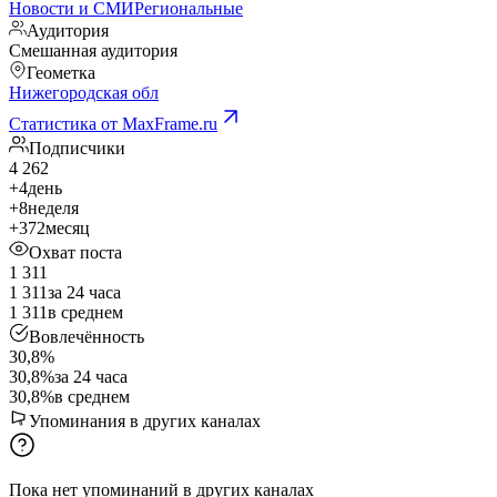
Новости и СМИ
Региональные
Аудитория
Смешанная аудитория
Геометка
Нижегородская обл
Статистика от MaxFrame.ru
Подписчики
4 262
+4
день
+8
неделя
+372
месяц
Охват поста
1 311
1 311
за 24 часа
1 311
в среднем
Вовлечённость
30,8%
30,8%
за 24 часа
30,8%
в среднем
Упоминания в других каналах
Пока нет упоминаний в других каналах