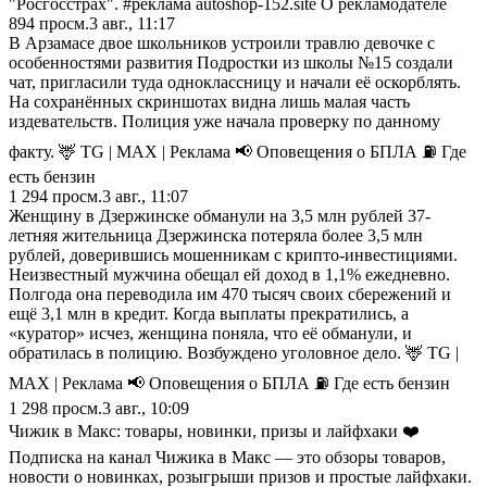
"Росгосстрах". #реклама autoshop-152.site О рекламодателе
894
просм.
3 авг., 11:17
В Арзамасе двое школьников устроили травлю девочке с
особенностями развития Подростки из школы №15 создали
чат, пригласили туда одноклассницу и начали её оскорблять.
На сохранённых скриншотах видна лишь малая часть
издевательств. Полиция уже начала проверку по данному
факту. 🦌 TG | MAX | Реклама 📢 Оповещения о БПЛА ⛽️ Где
есть бензин
1 294
просм.
3 авг., 11:07
Женщину в Дзержинске обманули на 3,5 млн рублей 37-
летняя жительница Дзержинска потеряла более 3,5 млн
рублей, доверившись мошенникам с крипто-инвестициями.
Неизвестный мужчина обещал ей доход в 1,1% ежедневно.
Полгода она переводила им 470 тысяч своих сбережений и
ещё 3,1 млн в кредит. Когда выплаты прекратились, а
«куратор» исчез, женщина поняла, что её обманули, и
обратилась в полицию. Возбуждено уголовное дело. 🦌 TG |
MAX | Реклама 📢 Оповещения о БПЛА ⛽️ Где есть бензин
1 298
просм.
3 авг., 10:09
Чижик в Макс: товары, новинки, призы и лайфхаки ❤️
Подписка на канал Чижика в Макс — это обзоры товаров,
новости о новинках, розыгрыши призов и простые лайфхаки.