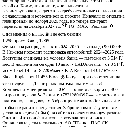
застопорились из-за скопления инженерных сетей в зоне
стройки. Коммуникации нужно выносить и
реконструировать, а для этого требуются новые согласования
с владельцами и корректировка проекта. Изначально открытие
планировали до ноября 2026 года, но теперь контракт
перенесли на декабрь 2027-го. 🦌 TG | MAX | Реклама 📢
Оповещения о БПЛА ⛽️ Где есть бензин
1 258
просм.
3 авг., 12:05
Финальная распродажа авто 2024–2025 – выгода до 900 000₽
В Нижнем проходит распродажа автомобилей 2024–2025 года.
Доступны специальные условия банка — платежи от 3 514 ₽/
мес. В наличии на сегодня 10 авто: • LADA Granta – от 3 514₽/
мес • Tenet T4 – от 8 729 ₽/мес • KIA Rio – от 14 917 ₽/мес •
Skoda Rapid – от 11 455 ₽/мес 💰 Бонусы при оформлении на
этой неделе: — Два первых платежа платим за вас! —
Комплект зимней резины — 0 ₽ — Топливная карта на 300
литров в подарок 📞 Звоните +78312804397 — расcчитаем вам
платеж под ваш доход. ⚡ Забронируйте автомобиль на сайте
чтобы сохранить спецусловия. Забронировать Изучите все
условия кредита (займа) на сайте в соответствующем разделе.
Оценивайте свои финансовые возможности и риски.
Финансовые услуги оказывает: АО "ТБанк", ПАО СК