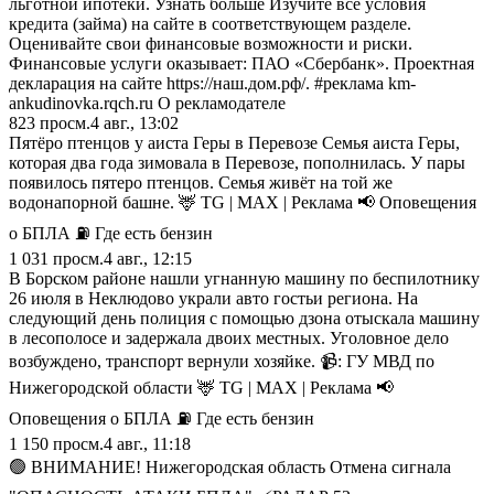
льготной ипотеки. Узнать больше Изучите все условия
кредита (займа) на сайте в соответствующем разделе.
Оценивайте свои финансовые возможности и риски.
Финансовые услуги оказывает: ПАО «Сбербанк». Проектная
декларация на сайте https://наш.дом.рф/. #реклама km-
ankudinovka.rqch.ru О рекламодателе
823
просм.
4 авг., 13:02
Пятёро птенцов у аиста Геры в Перевозе Семья аиста Геры,
которая два года зимовала в Перевозе, пополнилась. У пары
появилось пятеро птенцов. Семья живёт на той же
водонапорной башне. 🦌 TG | MAX | Реклама 📢 Оповещения
о БПЛА ⛽️ Где есть бензин
1 031
просм.
4 авг., 12:15
В Борском районе нашли угнанную машину по беспилотнику
26 июля в Неклюдово украли авто гостьи региона. На
следующий день полиция с помощью дзона отыскала машину
в лесополосе и задержала двоих местных. Уголовное дело
возбуждено, транспорт вернули хозяйке. 📹: ГУ МВД по
Нижегородской области 🦌 TG | MAX | Реклама 📢
Оповещения о БПЛА ⛽️ Где есть бензин
1 150
просм.
4 авг., 11:18
🟢 ВНИМАНИЕ! Нижегородская область Отмена сигнала