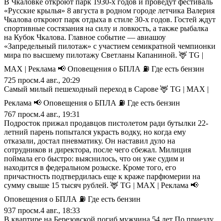
В Чкаловке откроют парк 1930-х годов и проведут фестиваль
«Русские крылья» 8 августа в родном городе летчика Валерия
Чкалова откроют парк отдыха в стиле 30-х годов. Гостей ждут
спортивные состязания на силу и ловкость, а также рыбалка
на Кубок Чкалова. Главное событие — авиашоу
«Запредельный пилотаж» с участием семикратной чемпионки
мира по высшему пилотажу Светланы Капаниной. 🦌 TG |
MAX | Реклама 📢 Оповещения о БПЛА ⛽️ Где есть бензин
725
просм.
4 авг., 20:29
Самый милый пешеходный переход в Сарове 🦌 TG | MAX |
Реклама 📢 Оповещения о БПЛА ⛽️ Где есть бензин
767
просм.
4 авг., 19:31
Подросток прижал продавцов пистолетом ради бутылки 22-
летний парень попытался украсть водку, но когда ему
отказали, достал пневматику. Он наставил дуло на
сотрудников и директора, после чего сбежал. Милиция
поймала его быстро: выяснилось, что он уже судим и
находится в федеральном розыске. Кроме того, его
причастность подтвердилась еще к краже парфюмерии на
сумму свыше 15 тысяч рублей. 🦌 TG | MAX | Реклама 📢
Оповещения о БПЛА ⛽️ Где есть бензин
937
просм.
4 авг., 18:33
В квартире на Березовской погиб мужчина 54 лет По приезду