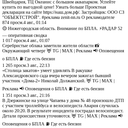
Швейцария, ТЦ Океанис с большим аквапарком. Успейте
купить по выгодной цене! Узнать больше Проектная
декларация на сайте https://наш.дом.рф/. Застройщик: ООО СЗ
"ОБЪЕКТСТРОЙ". #реклама zenit-nn.ru О рекламодателе
874
просм.
4 авг., 01:14
🟡 Нижегородская область. Внимание по БПЛА. ⚡️РАДАР 52
— оперативная сводка
1 017
просм.
4 авг., 01:07
Серебристые облака заметили жители области 📸
Окружающий четверг 🦌 TG | MAX | Реклама 📢 Оповещения
о БПЛА ⛽️ Где есть бензин
1 265
просм.
3 авг., 22:13
«Столица закатов» умеет удивлять В ракушке
Александровского сада вчера вечером зажигал бывший
участник «Дома-2» Николай Должанский. 🦌 TG | MAX |
Реклама 📢 Оповещения о БПЛА ⛽️ Где есть бензин
1 351
просм.
3 авг., 21:16
В Дзержинске на улице Чапаева у дома № 48 произошло ДТП
с участием троллейбуса и велосипедиста Авария случилась
около 20:20. В результате инцидента пострадал велосипедист.
Детали происшествия уточняются. 🦌 TG | MAX | Реклама 📢
Оповещения о БПЛА ⛽️ Где есть бензин