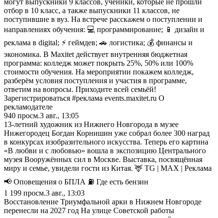
могут выпускники 9 классов, ученики, которые не прошли
отбор в 10 класс, а также выпускники 11 классов, не
поступившие в вуз. На встрече расскажем о поступлении и
направлениях обучения: 💻 программирование; 📱 дизайн и
реклама в digital; ⚡ геймдев; 🚗 логистика; 💰 финансы и
экономика. В Maxitet действует внутренняя бюджетная
программа: колледж может покрыть 25%, 50% или 100%
стоимости обучения. На мероприятии покажем колледж,
разберём условия поступления и участия в программе,
ответим на вопросы. Приходите всей семьёй!
Зарегистрироваться #реклама events.maxitet.ru О
рекламодателе
940
просм.
3 авг., 13:05
13-летний художник из Нижнего Новгорода в музее
Нижегородец Богдан Корнишин уже собрал более 300 наград
в конкурсах изобразительного искусства. Теперь его картина
«В любви и с любовью» вошла в экспозицию Центрального
музея Вооружённых сил в Москве. Выставка, посвящённая
миру и семье, увидели гости из Китая. 🦌 TG | MAX | Реклама
📢 Оповещения о БПЛА ⛽️ Где есть бензин
1 199
просм.
3 авг., 13:03
Восстановление Триумфальной арки в Нижнем Новгороде
перенесли на 2027 год На улице Советской работы