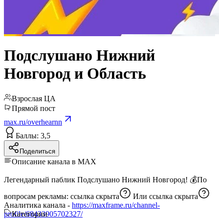
Подслушано Нижний
Новгород и Область
Взрослая ЦА
Прямой пост
max.ru/overhearnn
Баллы: 3,5
Поделиться
Описание канала в MAX
Легендарный паблик Подслушано Нижний Новгород! 💰По
вопросам рекламы:
ссылка скрыта
Или
ссылка скрыта
Аналитика канала -
https://maxframe.ru/channel-
profile/68433905702327/
Категории