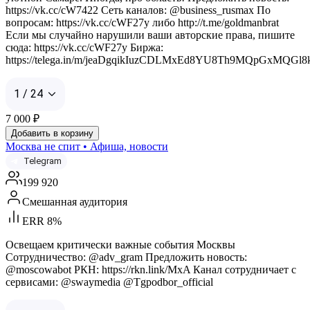
https://vk.cc/cW7422 Сеть каналов: @business_rusmax По
вопросам: https://vk.cc/cWF27y либо http://t.me/goldmanbrat
Если мы случайно нарушили ваши авторские права, пишите
сюда: https://vk.cc/cWF27y Биржа:
https://telega.in/m/jeaDgqikIuzCDLMxEd8YU8Th9MQpGxMQGl
1 / 24
7 000
₽
Добавить в корзину
Москва не спит • Афиша, новости
Telegram
199 920
Смешанная аудитория
ERR 8%
Освещаем критически важные события Москвы
Сотрудничество: @adv_gram Предложить новость:
@moscowabot РКН: https://rkn.link/MxA Канал сотрудничает с
сервисами: @swaymedia @Tgpodbor_official