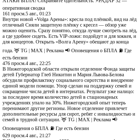
АТАКИ БПЛА! Сохраняйте бдительность. ⚡️РАДАР 52 —
оперативная сводка
161
просм.
5 авг., 01:23
Внутри новой «Volga Арены»: кресла под плёнкой, вид на лёд
отличный Сняли защитную плёнку с кресел — обзор уже
можно оценить. Сразу понятно, откуда лучше смотреть на лёд,
а где удобнее сидеть. Есть VIP-ложи: подойдут и для хоккея, и
для концертов. Открыть «Волга Арену» обещают до конца
года. 🦌 TG | MAX | Реклама 📢 Оповещения о БПЛА ⛽️ Где
есть бензин
476
просм.
4 авг., 22:25
В Нижегородской области открыли отделение Фонда защиты
детей Губернатор Глеб Никитин и Мария Львова-Белова
обсудили профилактику социального сиротства и внедрение
единой модели помощи. Упор сделан на поддержку семей и
сокращение числа детей в интернатах. Результат уже налицо:
за последнее время количество детей в стационарных
учреждениях упало на 30%. Нижегородский опыт теперь
перенимают другие регионы. Новое отделение привлечет
дополнительные ресурсы для сирот, ребят с инвалидностью и
семей в трудной ситуации. 🦌 TG | MAX | Реклама 📢
Оповещения о БПЛА ⛽️ Где есть бензин
629
просм.
4 авг., 21:27