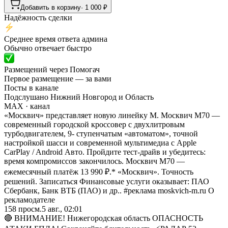
Добавить в корзину
·
1 000
₽
Надёжность сделки
Среднее время ответа админа
Обычно отвечает быстро
Размещений через Помогач
Первое размещение — за вами
Посты в канале
Подслушано Нижний Новгород и Область
MAX
· канал
«Москвич» представляет новую линейку М. Москвич М70 —
современный городской кроссовер с двухлитровым
турбодвигателем, 9- ступенчатым «автоматом», точной
настройкой шасси и современной мультимедиа с Apple
CarPlay / Android Авто. Пройдите тест-драйв и убедитесь:
время компромиссов закончилось. Москвич М70 —
ежемесячный платёж 13 990 ₽.* «Москвич». Точность
решений. Записаться Финансовые услуги оказывает: ПАО
Сбербанк, Банк ВТБ (ПАО) и др.. #реклама moskvich-m.ru О
рекламодателе
158
просм.
5 авг., 02:01
🔴 ВНИМАНИЕ! Нижегородская область ОПАСНОСТЬ