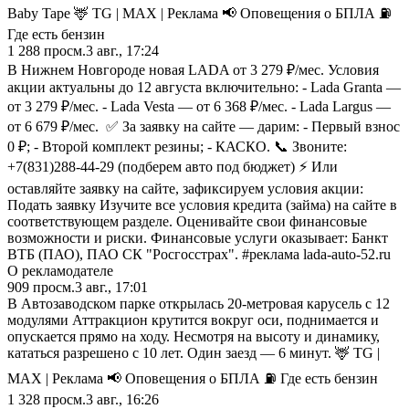
Baby Tape 🦌 TG | MAX | Реклама 📢 Оповещения о БПЛА ⛽️
Где есть бензин
1 288
просм.
3 авг., 17:24
В Нижнем Новгороде новая LADA от 3 279 ₽/мес. Условия
акции актуальны до 12 августа включительно: - Lada Granta —
от 3 279 ₽/мес. - Lada Vesta — от 6 368 ₽/мес. - Lada Largus —
от 6 679 ₽/мес. ✅ За заявку на сайте — дарим: - Первый взнос
0 ₽; - Второй комплект резины; - КАСКО. 📞 Звоните:
+7(831)288-44-29 (подберем авто под бюджет) ⚡ Или
оставляйте заявку на сайте, зафиксируем условия акции:
Подать заявку Изучите все условия кредита (займа) на сайте в
соответствующем разделе. Оценивайте свои финансовые
возможности и риски. Финансовые услуги оказывает: Банкт
ВТБ (ПАО), ПАО СК "Росгосстрах". #реклама lada-auto-52.ru
О рекламодателе
909
просм.
3 авг., 17:01
В Автозаводском парке открылась 20-метровая карусель с 12
модулями Аттракцион крутится вокруг оси, поднимается и
опускается прямо на ходу. Несмотря на высоту и динамику,
кататься разрешено с 10 лет. Один заезд — 6 минут. 🦌 TG |
MAX | Реклама 📢 Оповещения о БПЛА ⛽️ Где есть бензин
1 328
просм.
3 авг., 16:26