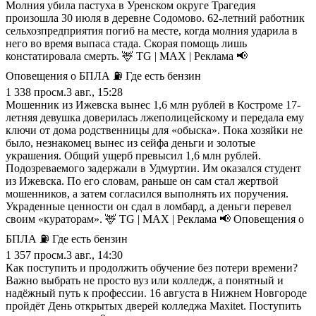
Молния убила пастуха в Уренском округе Трагедия
произошла 30 июля в деревне Содомово. 62-летний работник
сельхозпредприятия погиб на месте, когда молния ударила в
него во время выпаса стада. Скорая помощь лишь
констатировала смерть. 🦌 TG | MAX | Реклама 📢
Оповещения о БПЛА ⛽️ Где есть бензин
1 338
просм.
3 авг., 15:28
Мошенник из Ижевска вынес 1,6 млн рублей в Костроме 17-
летняя девушка доверилась лжеполицейскому и передала ему
ключи от дома родственницы для «обыска». Пока хозяйки не
было, незнакомец вынес из сейфа деньги и золотые
украшения. Общий ущерб превысил 1,6 млн рублей.
Подозреваемого задержали в Удмуртии. Им оказался студент
из Ижевска. По его словам, раньше он сам стал жертвой
мошенников, а затем согласился выполнять их поручения.
Украденные ценности он сдал в ломбард, а деньги перевел
своим «кураторам». 🦌 TG | MAX | Реклама 📢 Оповещения о
БПЛА ⛽️ Где есть бензин
1 357
просм.
3 авг., 14:30
Как поступить и продолжить обучение без потери времени?
Важно выбрать не просто вуз или колледж, а понятный и
надёжный путь к профессии. 16 августа в Нижнем Новгороде
пройдёт День открытых дверей колледжа Maxitet. Поступить