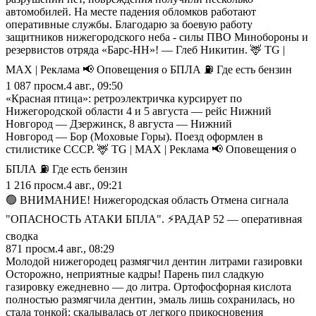
автомобилей. На месте падения обломков работают
оперативные службы. Благодарю за боевую работу
защитников нижегородского неба - силы ПВО Минобороны и
резервистов отряда «Барс-НН»! — Глеб Никитин. 🦌 TG |
MAX | Реклама 📢 Оповещения о БПЛА ⛽️ Где есть бензин
1 087
просм.
4 авг., 09:50
«Красная птица»: ретроэлектричка курсирует по
Нижегородской области 4 и 5 августа — рейс Нижний
Новгород — Дзержинск, 8 августа — Нижний
Новгород — Бор (Моховые Горы). Поезд оформлен в
стилистике СССР. 🦌 TG | MAX | Реклама 📢 Оповещения о
БПЛА ⛽️ Где есть бензин
1 216
просм.
4 авг., 09:21
🟢 ВНИМАНИЕ! Нижегородская область Отмена сигнала
"ОПАСНОСТЬ АТАКИ БПЛА". ⚡️РАДАР 52 — оперативная
сводка
871
просм.
4 авг., 08:29
Молодой нижегородец размягчил дентин литрами газировки
Осторожно, неприятные кадры! Парень пил сладкую
газировку ежедневно — до литра. Ортофосфорная кислота
полностью размягчила дентин, эмаль лишь сохранилась, но
стала тонкой: скалывалась от легкого прикосновения