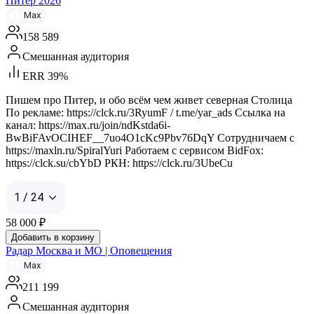
Питер 2026
Max
158 589
Смешанная аудитория
ERR 39%
Пишем про Питер, и обо всём чем живет северная Столица
По рекламе: https://clck.ru/3RyumF / t.me/yar_ads Ссылка на
канал: https://max.ru/join/ndKstda6i-
BwBiFAvOCIHEF__7uo4O1cKc9Pbv76DqY Сотрудничаем с
https://maxln.ru/SpiralYuri Работаем с сервисом BidFox:
https://clck.su/cbYbD РКН: https://clck.ru/3UbeCu
1 / 24
58 000
₽
Добавить в корзину
Радар Москва и МО | Оповещения
Max
211 199
Смешанная аудитория