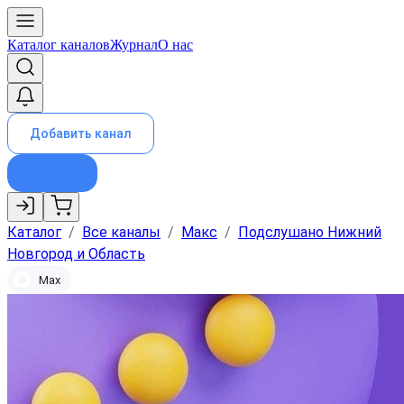
Каталог каналов
Журнал
О нас
Добавить канал
Каталог
/
Все каналы
/
Макс
/
Подслушано Нижний
Новгород и Область
Max