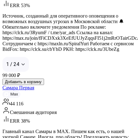
ERR 53%
Источник, созданный для оперативного оповещения о
возможных воздушных угрозах в Московской области 🔔
Обязательно включите уведомления По рекламе:
https://clck.ru/3RyumF / t.me/yar_ads Ссылка на канал:
https://max.ru/join/fFiCDXxk3XeEfUUJyZqqsFI51j2mRrOTairGD
Сотрудничаем с https://maxln.ru/SpiralYuri Работаем с сервисом
BidFox: https://clck.su/cbYbD РКН: https://clck.ru/3UbeZg
1 / 24
99 000
₽
Добавить в корзину
Самара Первая
Max
44 116
Смешанная аудитория
ERR 38%
Главный канал Самары в MAX. Пишем как есть, о нашей
уютной Самаре. Иногда, про область! Предложить новость: