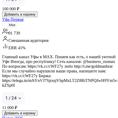
100 000
₽
Добавить в корзину
Уфа Первая
Max
91 739
Смешанная аудитория
ERR 41%
Главный канал Уфы в MAX. Пишем как есть, о нашей уютной
Уфе Иногда, про республику! Сеть каналов: @business_rusmax
По вопросам: https://vk.cc/cWF27y либо http://t.me/goldmanbrat
Если мы случайно нарушили ваши права, напишите нам:
https://vk.cc/cWF27y Биржа:
https://telega.in/m/hYnVJ7SjrzujVbpMxLT2Z8RiTNPQfwH9Ym5v
kZSp0I
1 / 24
11 000
₽
Добавить в корзину