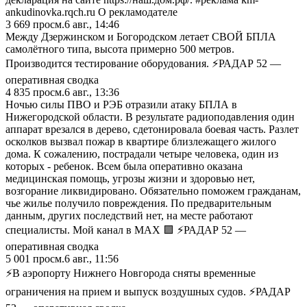
ankudinovka.rqch.ru О рекламодателе
3 669
просм.
6 авг., 14:46
Между Дзержинском и Богородском летает СВОЙ БПЛА
самолётного типа, высота примерно 500 метров.
Производится тестирование оборудования. ⚡️РАДАР 52 —
оперативная сводка
4 835
просм.
6 авг., 13:36
Ночью силы ПВО и РЭБ отразили атаку БПЛА в
Нижегородской области. В результате радиоподавления один
аппарат врезался в дерево, сдетонировала боевая часть. Разлет
осколков вызвал пожар в квартире близлежащего жилого
дома. К сожалению, пострадали четыре человека, один из
которых - ребенок. Всем была оперативно оказана
медицинская помощь, угрозы жизни и здоровью нет,
возгорание ликвидировано. Обязательно поможем гражданам,
чье жилье получило повреждения. По предварительным
данным, других последствий нет, на месте работают
специалисты. Мой канал в MAX 🟪 ⚡️РАДАР 52 —
оперативная сводка
5 001
просм.
6 авг., 11:56
⚡️В аэропорту Нижнего Новгорода сняты временные
ограничения на прием и выпуск воздушных судов. ⚡️РАДАР