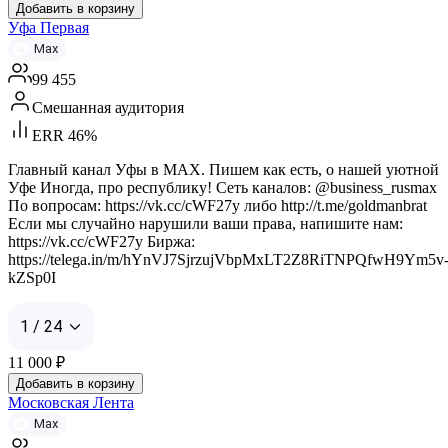
Добавить в корзину
Уфа Первая
Max
99 455
Смешанная аудитория
ERR 46%
Главный канал Уфы в MAX. Пишем как есть, о нашей уютной
Уфе Иногда, про республику! Сеть каналов: @business_rusmax
По вопросам: https://vk.cc/cWF27y либо http://t.me/goldmanbrat
Если мы случайно нарушили ваши права, напишите нам:
https://vk.cc/cWF27y Биржа:
https://telega.in/m/hYnVJ7SjrzujVbpMxLT2Z8RiTNPQfwH9Ym5v
kZSp0I
1 / 24
11 000
₽
Добавить в корзину
Московская Лента
Max