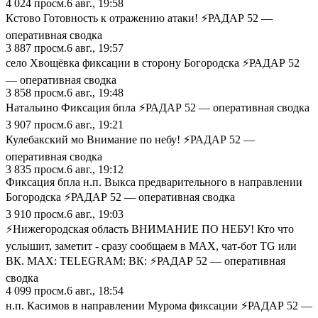
4 024
просм.
6 авг., 19:58
Кстово Готовность к отражению атаки! ⚡️РАДАР 52 —
оперативная сводка
3 887
просм.
6 авг., 19:57
село Хвощёвка фиксации в сторону Богородска ⚡️РАДАР 52
— оперативная сводка
3 858
просм.
6 авг., 19:48
Натальино Фиксация бпла ⚡️РАДАР 52 — оперативная сводка
3 907
просм.
6 авг., 19:21
Кулебакский мо Внимание по небу! ⚡️РАДАР 52 —
оперативная сводка
3 835
просм.
6 авг., 19:12
Фиксация бпла н.п. Выкса предварительного в направлении
Богородска ⚡️РАДАР 52 — оперативная сводка
3 910
просм.
6 авг., 19:03
⚡️Нижегородская область ВНИМАНИЕ ПО НЕБУ! Кто что
услышит, заметит - сразу сообщаем в MAX, чат-бот TG или
ВК. MAX: TELEGRAM: ВК: ⚡️РАДАР 52 — оперативная
сводка
4 099
просм.
6 авг., 18:54
н.п. Касимов в направлении Мурома фиксации ⚡️РАДАР 52 —