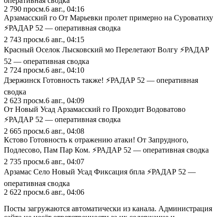
оперативная сводка
2 790
просм.
6 авг., 04:16
Арзамасский го От Марьевки пролет примерно на Суроватиху
⚡️РАДАР 52 — оперативная сводка
2 743
просм.
6 авг., 04:15
Красный Оселок Лысковский мо Перелетают Волгу ⚡️РАДАР
52 — оперативная сводка
2 724
просм.
6 авг., 04:10
Дзержинск Готовность также! ⚡️РАДАР 52 — оперативная
сводка
2 623
просм.
6 авг., 04:09
От Новый Усад Арзамасский го Проходит Водоватово
⚡️РАДАР 52 — оперативная сводка
2 665
просм.
6 авг., 04:08
Кстово Готовность к отражению атаки! От Запрудного,
Подлесово, Пам Пар Ком. ⚡️РАДАР 52 — оперативная сводка
2 735
просм.
6 авг., 04:07
Арзамас Село Новый Усад Фиксация бпла ⚡️РАДАР 52 —
оперативная сводка
2 622
просм.
6 авг., 04:06
Посты загружаются автоматически из канала. Администрация