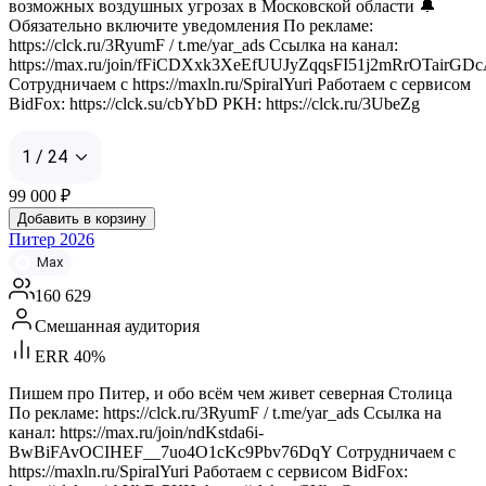
возможных воздушных угрозах в Московской области 🔔
Обязательно включите уведомления По рекламе:
https://clck.ru/3RyumF / t.me/yar_ads Ссылка на канал:
https://max.ru/join/fFiCDXxk3XeEfUUJyZqqsFI51j2mRrOTairGD
Сотрудничаем с https://maxln.ru/SpiralYuri Работаем с сервисом
BidFox: https://clck.su/cbYbD РКН: https://clck.ru/3UbeZg
1 / 24
99 000
₽
Добавить в корзину
Питер 2026
Max
160 629
Смешанная аудитория
ERR 40%
Пишем про Питер, и обо всём чем живет северная Столица
По рекламе: https://clck.ru/3RyumF / t.me/yar_ads Ссылка на
канал: https://max.ru/join/ndKstda6i-
BwBiFAvOCIHEF__7uo4O1cKc9Pbv76DqY Сотрудничаем с
https://maxln.ru/SpiralYuri Работаем с сервисом BidFox: