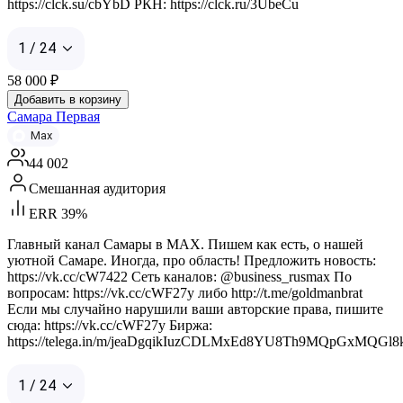
https://clck.su/cbYbD РКН: https://clck.ru/3UbeCu
1 / 24
58 000
₽
Добавить в корзину
Самара Первая
Max
44 002
Смешанная аудитория
ERR 39%
Главный канал Самары в MAX. Пишем как есть, о нашей
уютной Самаре. Иногда, про область! Предложить новость:
https://vk.cc/cW7422 Сеть каналов: @business_rusmax По
вопросам: https://vk.cc/cWF27y либо http://t.me/goldmanbrat
Если мы случайно нарушили ваши авторские права, пишите
сюда: https://vk.cc/cWF27y Биржа:
https://telega.in/m/jeaDgqikIuzCDLMxEd8YU8Th9MQpGxMQGl
1 / 24