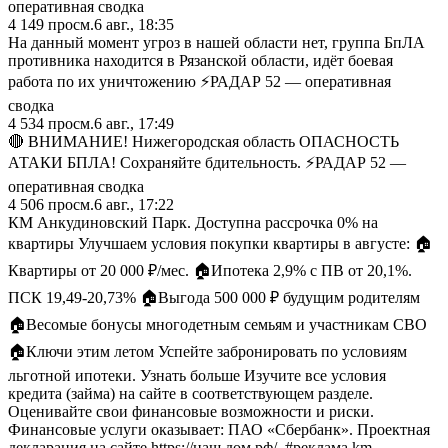
оперативная сводка
4 149
просм.
6 авг., 18:35
На данный момент угроз в нашей области нет, группа БпЛА
противника находится в Рязанской области, идёт боевая
работа по их уничтожению ⚡️РАДАР 52 — оперативная
сводка
4 534
просм.
6 авг., 17:49
🔴 ВНИМАНИЕ! Нижегородская область ОПАСНОСТЬ
АТАКИ БПЛА! Сохраняйте бдительность. ⚡️РАДАР 52 —
оперативная сводка
4 506
просм.
6 авг., 17:22
КМ Анкудиновский Парк. Доступна рассрочка 0% на
квартиры Улучшаем условия покупки квартиры в августе: 🏠
Квартиры от 20 000 ₽/мес. 🏠Ипотека 2,9% с ПВ от 20,1%.
ПСК 19,49-20,73% 🏠Выгода 500 000 ₽ будущим родителям
🏠Весомые бонусы многодетным семьям и участникам СВО
🏠Ключи этим летом Успейте забронировать по условиям
льготной ипотеки. Узнать больше Изучите все условия
кредита (займа) на сайте в соответствующем разделе.
Оценивайте свои финансовые возможности и риски.
Финансовые услуги оказывает: ПАО «Сбербанк». Проектная
декларация на сайте https://наш.дом.рф/. #реклама km-