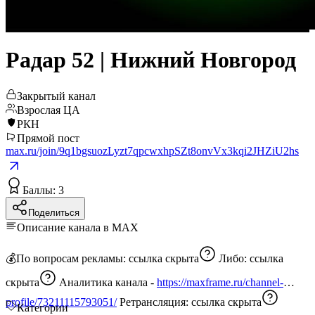
Радар 52 | Нижний Новгород
Закрытый канал
Взрослая ЦА
РКН
Прямой пост
max.ru/join/9q1bgsuozLyzt7qpcwxhpSZt8onvVx3kqi2JHZiU2hs
Баллы: 3
Поделиться
Описание канала в MAX
💰По вопросам рекламы:
ссылка скрыта
Либо:
ссылка
скрыта
Аналитика канала -
https://maxframe.ru/channel-
profile/73211115793051/
Ретрансляция:
ссылка скрыта
Категории