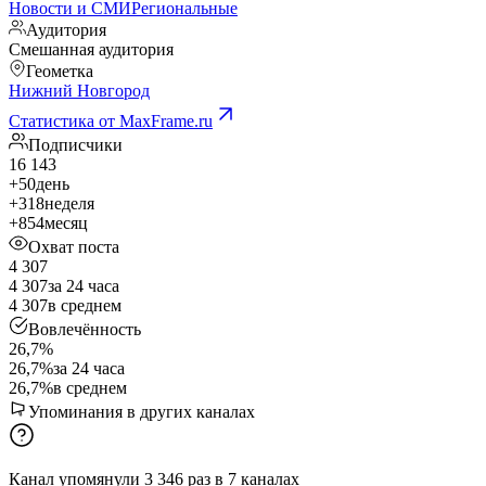
Новости и СМИ
Региональные
Аудитория
Смешанная аудитория
Геометка
Нижний Новгород
Статистика от MaxFrame.ru
Подписчики
16 143
+50
день
+318
неделя
+854
месяц
Охват поста
4 307
4 307
за 24 часа
4 307
в среднем
Вовлечённость
26,7%
26,7%
за 24 часа
26,7%
в среднем
Упоминания в других каналах
Канал упомянули
3 346
раз
в
7
каналах