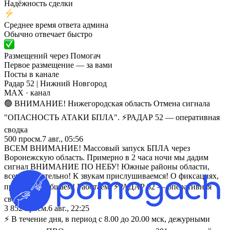
Надёжность сделки
Среднее время ответа админа
Обычно отвечает быстро
Размещений через Помогач
Первое размещение — за вами
Посты в канале
Радар 52 | Нижний Новгород
MAX
· канал
🟢 ВНИМАНИЕ! Нижегородская область Отмена сигнала
"ОПАСНОСТЬ АТАКИ БПЛА". ⚡️РАДАР 52 — оперативная
сводка
500
просм.
7 авг., 05:56
ВСЕМ ВНИМАНИЕ! Массовый запуск БПЛА через
Воронежскую область. Примерно в 2 часа ночи мы дадим
сигнал ВНИМАНИЕ ПО НЕБУ! Южные районы области,
всем внимательно! К звукам прислушиваемся! О фиксациях,
пролетах сообщаем! Работаем. ⚡️РАДАР 52 — оперативная
сводка
3 852
просм.
6 авг., 22:25
⚡ В течение дня, в период с 8.00 до 20.00 мск, дежурными