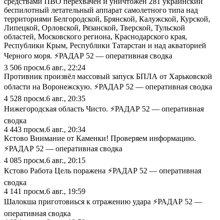
средствами ПВО перехвачен и уничтожен 281 украинский
беспилотный летательный аппарат самолетного типа над
территориями Белгородской, Брянской, Калужской, Курской,
Липецкой, Орловской, Рязанской, Тверской, Тульской
областей, Московского региона, Краснодарского края,
Республики Крым, Республики Татарстан и над акваторией
Черного моря. ⚡️РАДАР 52 — оперативная сводка
3 506
просм.
6 авг., 22:24
Противник произвёл массовый запуск БПЛА от Харьковской
области на Воронежскую. ⚡️РАДАР 52 — оперативная сводка
4 528
просм.
6 авг., 20:35
Нижегородская область Чисто. ⚡️РАДАР 52 — оперативная
сводка
4 443
просм.
6 авг., 20:34
Кстово Внимание от Каменки! Проверяем информацию.
⚡️РАДАР 52 — оперативная сводка
4 085
просм.
6 авг., 20:15
Кстово Работа Цель поражена ⚡️РАДАР 52 — оперативная
сводка
4 141
просм.
6 авг., 19:59
Шалокша приготовиься к отражению удара ⚡️РАДАР 52 —
оперативная сводка