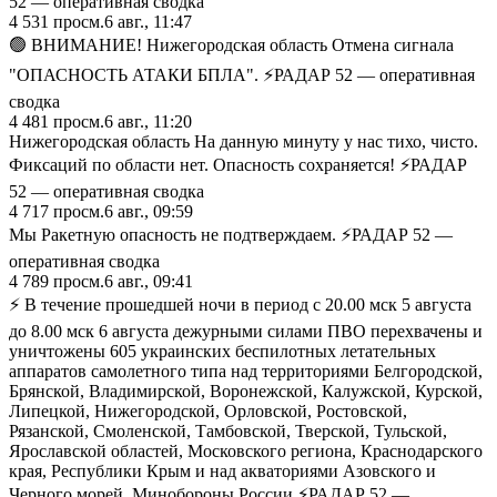
52 — оперативная сводка
4 531
просм.
6 авг., 11:47
🟢 ВНИМАНИЕ! Нижегородская область Отмена сигнала
"ОПАСНОСТЬ АТАКИ БПЛА". ⚡️РАДАР 52 — оперативная
сводка
4 481
просм.
6 авг., 11:20
Нижегородская область На данную минуту у нас тихо, чисто.
Фиксаций по области нет. Опасность сохраняется! ⚡️РАДАР
52 — оперативная сводка
4 717
просм.
6 авг., 09:59
Мы Ракетную опасность не подтверждаем. ⚡️РАДАР 52 —
оперативная сводка
4 789
просм.
6 авг., 09:41
⚡ В течение прошедшей ночи в период с 20.00 мск 5 августа
до 8.00 мск 6 августа дежурными силами ПВО перехвачены и
уничтожены 605 украинских беспилотных летательных
аппаратов самолетного типа над территориями Белгородской,
Брянской, Владимирской, Воронежской, Калужской, Курской,
Липецкой, Нижегородской, Орловской, Ростовской,
Рязанской, Смоленской, Тамбовской, Тверской, Тульской,
Ярославской областей, Московского региона, Краснодарского
края, Республики Крым и над акваториями Азовского и
Черного морей. Минобороны России ⚡️РАДАР 52 —