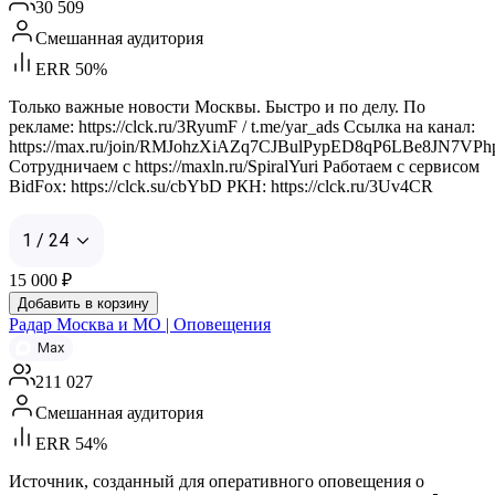
30 509
Смешанная аудитория
ERR 50%
Только важные новости Москвы. Быстро и по делу. По
рекламе: https://clck.ru/3RyumF / t.me/yar_ads Ссылка на канал:
https://max.ru/join/RMJohzXiAZq7CJBulPypED8qP6LBe8JN7VPh
Сотрудничаем с https://maxln.ru/SpiralYuri Работаем с сервисом
BidFox: https://clck.su/cbYbD РКН: https://clck.ru/3Uv4CR
1 / 24
15 000
₽
Добавить в корзину
Радар Москва и МО | Оповещения
Max
211 027
Смешанная аудитория
ERR 54%
Источник, созданный для оперативного оповещения о