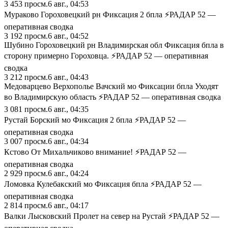
3 453
просм.
6 авг., 04:53
Мураково Гороховецкий рн Фиксация 2 бпла ⚡️РАДАР 52 —
оперативная сводка
3 192
просм.
6 авг., 04:52
Шубино Гороховецкий рн Владимирская обл Фиксация бпла в
сторону примерно Гороховца. ⚡️РАДАР 52 — оперативная
сводка
3 212
просм.
6 авг., 04:43
Медоварцево Верхополье Вачский мо Фиксации бпла Уходят
во Владимирскую область ⚡️РАДАР 52 — оперативная сводка
3 081
просм.
6 авг., 04:35
Рустай Борский мо Фиксация 2 бпла ⚡️РАДАР 52 —
оперативная сводка
3 007
просм.
6 авг., 04:34
Кстово От Михальчиково внимание! ⚡️РАДАР 52 —
оперативная сводка
2 929
просм.
6 авг., 04:24
Ломовка Кулебакский мо Фиксация бпла ⚡️РАДАР 52 —
оперативная сводка
2 814
просм.
6 авг., 04:17
Валки Лысковский Пролет на север на Рустай ⚡️РАДАР 52 —