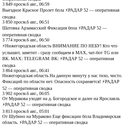
3 849
просм.
6 авг., 06:59
Выездное Красное Пролет бпла ⚡️РАДАР 52 — оперативная
сводка
3 850
просм.
6 авг., 06:51
Шатовка Арзамасский Фиксация бпоа ⚡️РАДАР 52 —
оперативная сводка
3 774
просм.
6 авг., 06:50
⚡️Нижегородская область ВНИМАНИЕ ПО НЕБУ! Кто что
услышит, заметит - сразу сообщаем в MAX, чат-бот TG или
ВК. MAX: TELEGRAM: ВК: ⚡️РАДАР 52 — оперативная
сводка
3 864
просм.
6 авг., 06:41
Нижегородская область На данную минуту у нас тихо, чисто.
Фиксаций по области нет. Опасность сохраняется! ⚡️РАДАР
52 — оперативная сводка
3 902
просм.
6 авг., 06:05
От Муракова уходят на д. Богородское и далее на Ярославль
⚡️РАДАР 52 — оперативная сводка
3 813
просм.
6 авг., 05:01
От Шубино на Мураково Еще фиксации бпла Владимирская
область. ⚡️РАДАР 52 — оперативная сводка