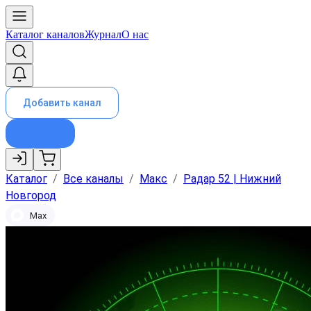
Каталог каналов
Журнал
О нас
Добавить канал
Каталог
/
Все каналы
/
Макс
/
Радар 52 | Нижний
Новгород
Max