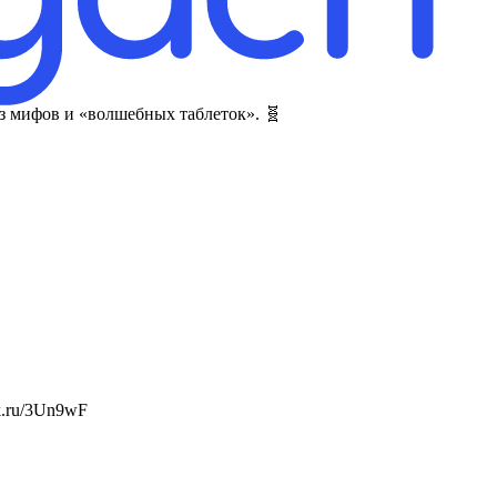
без мифов и «волшебных таблеток». 🧬
ck.ru/3Un9wF