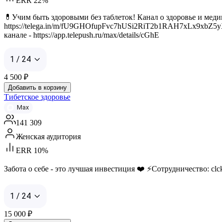
ERR 22%
💊Учим быть здоровыми без таблеток! Канал о здоровье и медици
https://telega.in/m/fU9GHOfupFvc7hUSi2RiT2b1RAH7xLx9xbZ5y
канале - https://app.telepush.ru/max/details/cGhE
1 / 24
4 500
₽
Добавить в корзину
Тибетское здоровье
Max
141 309
Женская аудитория
ERR 10%
Забота о себе - это лучшая инвестиция ❤️ ⚡️Сотрудничество: c
1 / 24
15 000
₽