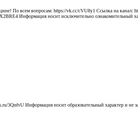
не! По всем вопросам: https://vk.cc/cVU8y1 Ссылка на канал: htt
X2BRE4 Информация носит исключительно ознакомительный хара
lck.ru/3QnfvU Информация носит образовательный характер и не з