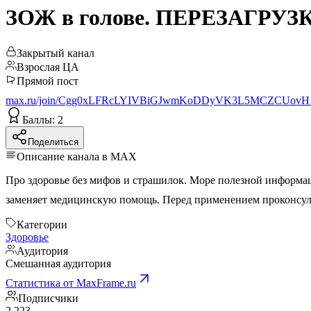
ЗОЖ в голове. ПЕРЕЗАГРУЗ
Закрытый канал
Взрослая ЦА
Прямой пост
max.ru/join/Cgg0xLFRcLYIVBiGJwmKoDDyVK3L5MCZCUovH
Баллы: 2
Поделиться
Описание канала в MAX
Про здоровье без мифов и страшилок. Море полезной информации - без токсичных устано
Категории
Здоровье
Аудитория
Смешанная аудитория
Статистика от MaxFrame.ru
Подписчики
2 223