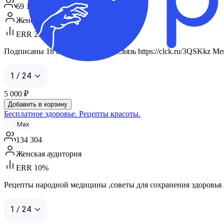
69 108
Женская аудитория
ERR 25%
Подписаны 18 ваших контактов Связь https://clck.ru/3QSKkz Мен
1 / 24
5 000
₽
Добавить в корзину
Бесплатное здоровье. Рецепты красоты.
Max
134 304
Женская аудитория
ERR 10%
Рецепты народной медицины ,советы для сохранения здоровья и м
1 / 24