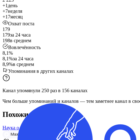
+1
день
+7
неделя
+17
месяц
Охват поста
179
179
за 24 часа
198
в среднем
Вовлечённость
8,1%
8,1%
за 24 часа
8,9%
в среднем
Упоминания в других каналах
Канал упомянули
250
раз
в
156
каналах
Чем больше упоминаний и каналов — тем заметнее канал в сво
Похожие каналы
Наука о Здоровье
Max