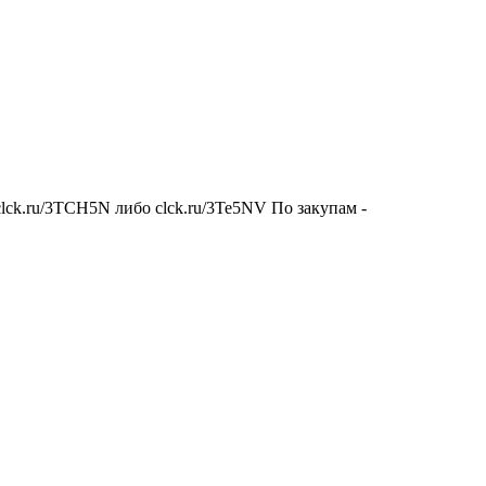
clck.ru/3TCH5N либо clck.ru/3Te5NV По закупам -