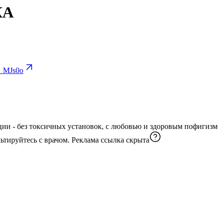
КА
_MJs0o
вок, с любовью и здоровым пофигизмом. Информация предоставлена в ознакомительных целях
заменяет медицинскую помощь. Перед применением проконсультируйтесь с врачом. Реклама
ссылка скрыта