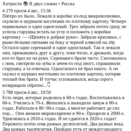
Хитрости 📚 В двух словах • Расска
4 279
просм.
4 авг., 15:36
Пятеро их было. Лежали в коробке из-под микроволновки,
скулили и шуршали коготками по плотному картону. Четверо
нормальных и один одноглазый. Трех забрали почти сразу, не
успела старушка встать на углу и положить у коробки
картонку — «Щенята в добрые руки». Забрали красивых, с
рыже-белыми пятнами на боку и черной кляксой на лбу.
Остался один серенький и один одноглазый. Так и лежали
они, прижавшись друг к другу, ловя тепло, и дрожали, когда
кто-то брал их на руки. Серенького брали часто. Сюсюкались
с ним, смотрели на зубы и зачем-то под хвост, спрашивали
старушку, а та отвечала. Одноглазого не брал никто. А он
скулил и шуршал коготками по плотному картону, потеряв
теплый бок брата. И тотчас успокаивался, когда серого
возвращали обратно...👇
3 788
просм.
4 авг., 10:50
Есть люди, которые родились в 60-х годах. Воспитывались в
60-х. Учились в 70-х. Женились и выходили замуж в 80-х
годах. Работали в 80−90-е годы, а многие работают до сих
пор… Они меняли мировоззрение в 90-е. Прозрели в 2000-х.
Удивлялись в 2010-х годах. И не сдаются в 2020-х годах!
Пережито почти семь разных десятилетий. Два разных века.
Два разных тысячелетия. Пройден путь от междугороднего