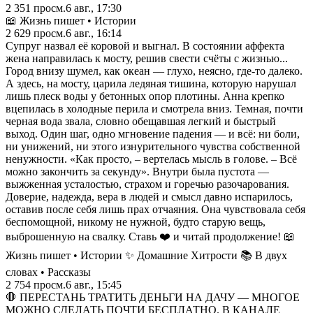
2 351
просм.
6 авг., 17:30
📖 Жизнь пишет • Истории
2 629
просм.
6 авг., 16:14
Супруг назвал её коровой и выгнал. В состоянии аффекта
жена направилась к мосту, решив свести счёты с жизнью...
Город внизу шумел, как океан — глухо, неясно, где-то далеко.
А здесь, на мосту, царила ледяная тишина, которую нарушал
лишь плеск воды у бетонных опор плотины. Анна крепко
вцепилась в холодные перила и смотрела вниз. Темная, почти
черная вода звала, словно обещавшая легкий и быстрый
выход. Один шаг, одно мгновение падения — и всё: ни боли,
ни унижений, ни этого изнурительного чувства собственной
ненужности. «Как просто, – вертелась мысль в голове. – Всё
можно закончить за секунду». Внутри была пустота —
выжженная усталостью, страхом и горечью разочарования.
Доверие, надежда, вера в людей и смысл давно испарилось,
оставив после себя лишь прах отчаяния. Она чувствовала себя
беспомощной, никому не нужной, будто старую вещь,
выброшенную на свалку. Ставь ❤️ и читай продолжение! 📖
Жизнь пишет • Истории ✨ Домашние Хитрости 📚 В двух
словах • Рассказы
2 754
просм.
6 авг., 15:45
🛑 ПЕРЕСТАНЬ ТРАТИТЬ ДЕНЬГИ НА ДАЧУ — МНОГОЕ
МОЖНО СДЕЛАТЬ ПОЧТИ БЕСПЛАТНО. В КАНАЛЕ