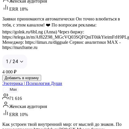
Женская аудитория
ERR 18%
Заявки принимаются автоматически Он точно влюбиться в
тебя, с этим каналом! ❤️ По вопросам рекламы:
https://golnk.ru/6bLng (Anna) Через биржу:
https://telega.in/m/Af82Z98_MGcVQ03SQFQniT0iikYieimFrH9
Менеджер: https://iimax.ru/diggsale Сервис аналитики MAX -
https://maxframe.ru
1 / 24
4 000
₽
Добавить в корзину
Эзотерика | Психология Души
Max
71 616
Женская аудитория
ERR 10%
Как устроен твой внутренний мир: от мыслей до знаков. По