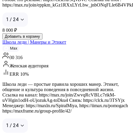
https://max.ru/join/eppkm_kGz1RXxLYrLbw_jnbONqFLle6B4VP
1 / 24
8 000
₽
Добавить в корзину
Школа леди | Манеры и Этикет
Max
30 316
Женская аудитория
ERR 10%
Школа леди — простые правила хороших манер. Этикет,
общение и культура поведения в повседневной жизни.
Ссылка на канал: https://max.ru/join/ZwvqRcVBLc7rikM-
uVHgin1odH-oUjozukAg-toDku4 Связь: https://clck.ru/3TSYjx
Менеджер: https://maxln.ru/SpiralMiya, https://iimax.ru/pomogach
https://maxframe.ru/group-profile/42/
1 / 24