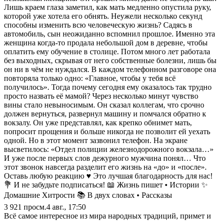
Лишь краем глаза заметил, как мать медленно опустила руку,
которой уже хотела его обнять. Неужели несколько секунд
способны изменить всю человеческую жизнь? Садясь в
автомобиль, сын неожиданно вспомнил прошлое. Именно эта
женщина когда-то продала небольшой дом в деревне, чтобы
оплатить ему обучение в столице. Потом много лет работала
без выходных, скрывая от него собственные болезни, лишь бы
он ни в чём не нуждался. В каждом телефонном разговоре она
повторяла только одно: «Главное, чтобы у тебя всё
получилось». Тогда почему сегодня ему оказалось так трудно
просто назвать её мамой? Через несколько минут чувство
вины стало невыносимым. Он сказал коллегам, что срочно
должен вернуться, развернул машину и помчался обратно к
вокзалу. Он уже представлял, как крепко обнимет мать,
попросит прощения и больше никогда не позволит ей уехать
одной. Но в этот момент зазвонил телефон. На экране
высветилось: «Отдел полиции железнодорожного вокзала…»
И уже после первых слов дежурного мужчина понял… Что
этот звонок навсегда разделит его жизнь на «до» и «после».
Оставь любую реакцию ♥️ Это лучшая благодарность для нас!
💐 И не забудьте подписаться! 📖 Жизнь пишет • Истории ✨
Домашние Хитрости 📚 В двух словах • Рассказы
3 921
просм.
4 авг., 17:50
Всё самое интересное из мира народных традиций, примет и