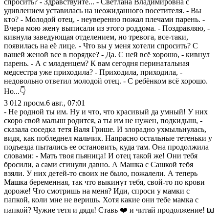
спросить? - Здравствуйте... - Светлана Владимировна с
удивлением уставилась на неожиданного посетителя. - Вы
кто? - Молодой отец, - неуверенно пожал плечами парень. -
Вчера мою жену выписали из этого роддома. - Поздравляю, -
кивнула заведующая отделением, но тревога, все-таки,
появилась на её лице. - Что вы у меня хотели спросить? С
вашей женой все в порядке? - Да. С ней всё хорошо, - кивнул
парень. - А с младенцем? К вам сегодня перинатальная
медсестра уже приходила? - Приходила, приходила, -
недовольно ответил молодой отец. - С ребёнком всё хорошо.
Но...👇
3 012
просм.
6 авг., 07:01
- Не родной ты им. Ну и что, что красивый да умный! У них
скоро свой малыш родится, а ты им не нужен, подкидыш, -
сказала соседка тетя Валя Грише. И злорадно ухмыльнулась,
видя, как побледнел мальчик. Напрасно остальные тетеньки у
подъезда пытались ее остановить, куда там. Она продолжила
словами: - Мать твоя пьяница! И отец такой же! Они тебя
бросили, а сами сгинули давно. А Машка с Сашкой тебя
взяли. У них детей-то своих не было, пожалели. А теперь
Машка беременная, так что выкинут тебя, свой-то по крови
дороже! Что смотришь на меня? Иди, спроси у мамки с
папкой, коли мне не веришь. Хотя какие они тебе мамка с
папкой? Чужие тетя и дядя! Ставь ❤️ и читай продолжение! 📖