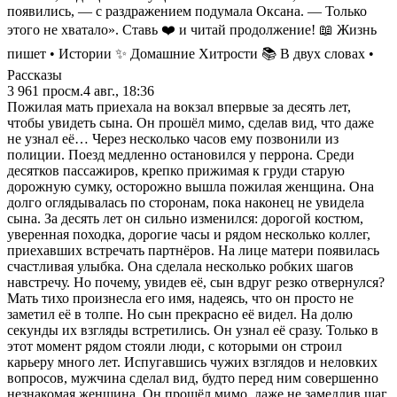
появились, — с раздражением подумала Оксана. — Только
этого не хватало». Ставь ❤️ и читай продолжение! 📖 Жизнь
пишет • Истории ✨ Домашние Хитрости 📚 В двух словах •
Рассказы
3 961
просм.
4 авг., 18:36
Пожилая мать приехала на вокзал впервые за десять лет,
чтобы увидеть сына. Он прошёл мимо, сделав вид, что даже
не узнал её… Через несколько часов ему позвонили из
полиции. Поезд медленно остановился у перрона. Среди
десятков пассажиров, крепко прижимая к груди старую
дорожную сумку, осторожно вышла пожилая женщина. Она
долго оглядывалась по сторонам, пока наконец не увидела
сына. За десять лет он сильно изменился: дорогой костюм,
уверенная походка, дорогие часы и рядом несколько коллег,
приехавших встречать партнёров. На лице матери появилась
счастливая улыбка. Она сделала несколько робких шагов
навстречу. Но почему, увидев её, сын вдруг резко отвернулся?
Мать тихо произнесла его имя, надеясь, что он просто не
заметил её в толпе. Но сын прекрасно её видел. На долю
секунды их взгляды встретились. Он узнал её сразу. Только в
этот момент рядом стояли люди, с которыми он строил
карьеру много лет. Испугавшись чужих взглядов и неловких
вопросов, мужчина сделал вид, будто перед ним совершенно
незнакомая женщина. Он прошёл мимо, даже не замедлив шаг.