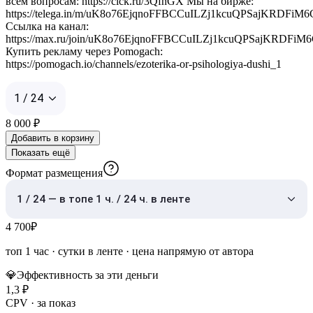
всем вопросам: https://clck.ru/3QfnGX Мы на бирже:
https://telega.in/m/uK8o76EjqnoFFBCCuILZj1kcuQPSajKRDFi
Ссылка на канал:
https://max.ru/join/uK8o76EjqnoFFBCCuILZj1kcuQPSajKRDFi
Купить рекламу через Pomogach:
https://pomogach.io/channels/ezoterika-or-psihologiya-dushi_1
1 / 24
8 000
₽
Добавить в корзину
Показать ещё
Формат размещения
1 / 24 — в топе 1 ч. / 24 ч. в ленте
4 700
₽
топ 1 час
·
сутки в ленте
· цена напрямую от автора
💎
Эффективность за эти деньги
1,3
₽
CPV · за показ