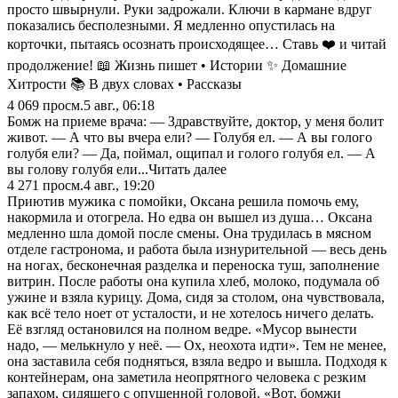
просто швырнули. Руки задрожали. Ключи в кармане вдруг
показались бесполезными. Я медленно опустилась на
корточки, пытаясь осознать происходящее… Ставь ❤️ и читай
продолжение! 📖 Жизнь пишет • Истории ✨ Домашние
Хитрости 📚 В двух словах • Рассказы
4 069
просм.
5 авг., 06:18
Бомж на приеме врача: — Здравствуйте, доктор, у меня болит
живот. — А что вы вчера ели? — Голубя ел. — А вы голого
голубя ели? — Да, поймал, ощипал и голого голубя ел. — А
вы голову голубя ели...Читать далее
4 271
просм.
4 авг., 19:20
Приютив мужика с помойки, Оксана решила помочь ему,
накормила и отогрела. Но едва он вышел из душа… Оксана
медленно шла домой после смены. Она трудилась в мясном
отделе гастронома, и работа была изнурительной — весь день
на ногах, бесконечная разделка и переноска туш, заполнение
витрин. После работы она купила хлеб, молоко, подумала об
ужине и взяла курицу. Дома, сидя за столом, она чувствовала,
как всё тело ноет от усталости, и не хотелось ничего делать.
Её взгляд остановился на полном ведре. «Мусор вынести
надо, — мелькнуло у неё. — Ох, неохота идти». Тем не менее,
она заставила себя подняться, взяла ведро и вышла. Подходя к
контейнерам, она заметила неопрятного человека с резким
запахом, сидящего с опущенной головой. «Вот, бомжи