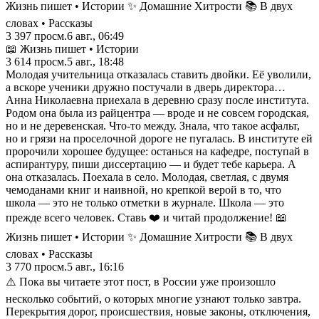
Жизнь пишет • Истории ✨ Домашние Хитрости 📚 В двух
словах • Рассказы
3 397
просм.
6 авг., 06:49
📖 Жизнь пишет • Истории
3 614
просм.
5 авг., 18:48
Молодая учительница отказалась ставить двойки. Её уволили,
а вскоре ученики дружно постучали в дверь директора…
Анна Николаевна приехала в деревню сразу после института.
Родом она была из райцентра — вроде и не совсем городская,
но и не деревенская. Что-то между. Знала, что такое асфальт,
но и грязи на проселочной дороге не пугалась. В институте ей
пророчили хорошее будущее: останься на кафедре, поступай в
аспирантуру, пиши диссертацию — и будет тебе карьера. А
она отказалась. Поехала в село. Молодая, светлая, с двумя
чемоданами книг и наивной, но крепкой верой в то, что
школа — это не только отметки в журнале. Школа — это
прежде всего человек. Ставь ❤️ и читай продолжение! 📖
Жизнь пишет • Истории ✨ Домашние Хитрости 📚 В двух
словах • Рассказы
3 770
просм.
5 авг., 16:16
⚠️ Пока вы читаете этот пост, в России уже произошло
несколько событий, о которых многие узнают только завтра.
Перекрытия дорог, происшествия, новые законы, отключения,