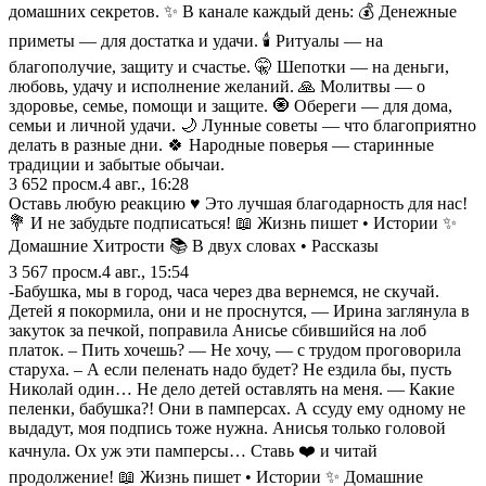
домашних секретов. ✨ В канале каждый день: 💰 Денежные
приметы — для достатка и удачи. 🕯 Ритуалы — на
благополучие, защиту и счастье. 🤫 Шепотки — на деньги,
любовь, удачу и исполнение желаний. 🙏 Молитвы — о
здоровье, семье, помощи и защите. 🧿 Обереги — для дома,
семьи и личной удачи. 🌙 Лунные советы — что благоприятно
делать в разные дни. 🍀 Народные поверья — старинные
традиции и забытые обычаи.
3 652
просм.
4 авг., 16:28
Оставь любую реакцию ♥️ Это лучшая благодарность для нас!
💐 И не забудьте подписаться! 📖 Жизнь пишет • Истории ✨
Домашние Хитрости 📚 В двух словах • Рассказы
3 567
просм.
4 авг., 15:54
-Бабушка, мы в город, часа через два вернемся, не скучай.
Детей я покормила, они и не проснутся, — Ирина заглянула в
закуток за печкой, поправила Анисье сбившийся на лоб
платок. – Пить хочешь? — Не хочу, — с трудом проговорила
стaруха. – А если пеленать надо будет? Не ездила бы, пусть
Николай один… Не дело детей оставлять на меня. — Какие
пеленки, бабушка?! Они в памперсах. А ссуду ему одному не
выдадут, моя подпись тоже нужна. Анисья только головой
качнула. Ох уж эти памперсы… Ставь ❤️ и читай
продолжение! 📖 Жизнь пишет • Истории ✨ Домашние