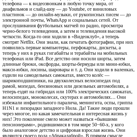
телефона — к видеозвонкам в любую точку мира, от
диафильмов и слайд-шоу — до Youtube, от виниловых
пластинок — до онлайн-музыки, от рукописных писем — до
электронной почты, WhatsApp и социальных сетей. От
прослушивания футбольных матчей по радио, просмотра
черно-белого телевидения, а затем и телевидения высокой
четкости. Когда-то они ходили в «Видеоклуб», а теперь
смотрят Netflix. Они знали, как печатать фотографии, при них
появились первые компьютеры, перфокарты, дискеты, а
теперь у них в руках гигабайты и терабайты на мобильных
телефонах или iPad. Все детство они носили шорты, затем
длинные брюки, оксфорды, шорты-бермуды или мини-юбки,
макси-юбки, лосины, шаровары и т. д. Они ходили в валенках,
ездили на самодельных самокатах, вместо колёс —
шарикоподшипники, на двухколесных велосипедах под
рамой, мопедах, бензиновых или дизельных автомобилях, а
теперь ездят на гибридах или 100% электрических самокатах,
велосипедах, моноколесах, скутерах и автомобилях… Они
избежали инфантильного паралича, менингита, оспы, гриппа
H1N1 и лихорадки западного Нила. Да! Такие люди прошли
через многое, но какая замечательная и интересная жизнь у
них! Это поколение смело может назваться «бывшими
пенсионерами», родившимися в том мире 50−60-х, у кого
было аналоговое детство и цифровая взрослая жизнь. Они
являются своего рода «Абракадаброй». В прямом смысле