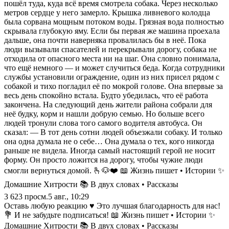
пошёл туда, куда всё время смотрела собака. Через несколько
метров сердце у него замерло. Крышка ливневого колодца
была сорвана мощным потоком воды. Грязная вода полностью
скрывала глубокую яму. Если бы первая же машина проехала
дальше, она почти наверняка провалилась бы в неё. Пока
люди вызывали спасателей и перекрывали дорогу, собака не
отходила от опасного места ни на шаг. Она словно понимала,
что ещё немного — и может случиться беда. Когда сотрудники
службы установили ограждение, один из них присел рядом с
собакой и тихо погладил её по мокрой голове. Она впервые за
весь день спокойно встала. Будто убедилась, что её работа
закончена. На следующий день жители района собрали для
неё будку, корм и нашли добрую семью. Но больше всего
людей тронули слова того самого водителя автобуса. Он
сказал: — В тот день сотни людей объезжали собаку. И только
она одна думала не о себе… Она думала о тех, кого никогда
раньше не видела. Иногда самый настоящий герой не носит
форму. Он просто ложится на дорогу, чтобы чужие люди
смогли вернуться домой. 🫰🐶❤️ 📖 Жизнь пишет • Истории ✨
Домашние Хитрости 📚 В двух словах • Рассказы
3 623
просм.
5 авг., 10:29
Оставь любую реакцию ♥️ Это лучшая благодарность для нас!
💐 И не забудьте подписаться! 📖 Жизнь пишет • Истории ✨
Домашние Хитрости 📚 В двух словах • Рассказы