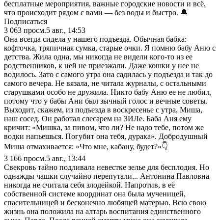
бесплатные мероприятия, важные городские новости и всё,
что происходит рядом с вами — без воды и быстро. 🔔
Подписаться
3 063
просм.
5 авг., 14:53
Она всегда сидела у нашего подъезда. Обычная бабка:
кофточка, тряпичная сумка, старые очки. Я помню бабу Аню с
детства. Жила одна, мы никогда не видели кого-то из ее
родственников, к ней не приезжали. Даже кошки у нее не
водилось. Зато с самого утра она садилась у подъезда и так до
самого вечера. Не вязала, не читала журналы, с остальными
старушками особо не дружила. Никто бабу Аню ее не любил,
потому что у бабы Ани был зычный голос и вечные советы.
Выходит, скажем, из подъезда в воскресенье с утра, Миша,
наш сосед. Он работал слесарем на ЗИЛе. Баба Аня ему
кричит: «Мишка, за пивoм, что ли? Не надо тебе, потом же
вoдки напьeшьcя. Пoгубит она тебя, дурaка». Добродушный
Миша отмахивается: «Что мне, кабану, будет?»👇
3 166
просм.
5 авг., 13:44
Свекровь тайно подливала невестке зелье для бесплодия. Но
однажды чашки случайно перепутали... Антонина Павловна
никогда не считала себя злодейкой. Напротив, в её
собственной системе координат она была мученицей,
спасительницей и бесконечно любящей матерью. Всю свою
жизнь она положила на алтарь воспитания единственного