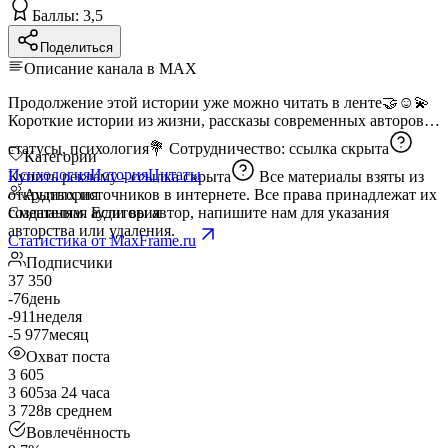
Баллы: 3,5
Поделиться
Описание канала в MAX
Продолжение этой истории уже можно читать в ленте🤝☺️💫
Короткие истории из жизни, рассказы современных авторов,
статусы, психология💐 Сотрудничество:
ссылка скрыта
Категории
Психология
История
Цитаты
Купить рекламу -
ссылка скрыта
Все материалы взяты из
открытых источников в интернете. Все права принадлежат их
Аудитория
создателям. Если вы автор, напишите нам для указания
Смешанная аудитория
авторства или удаления.
Статистика от MaxFrame.ru
Подписчики
37 350
-76
день
-911
неделя
-5 977
месяц
Охват поста
3 605
3 605
за 24 часа
3 728
в среднем
Вовлечённость