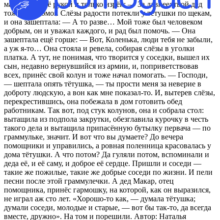
махнул на неё рукой и только изрёк: — За давнее: твой дед
тоже мне помог. Слёзы радости потекли у тётушки по щекам,
и она зашептала: — А то разве… Мой тоже был человеком
добрым, он и уважал каждого, и рад был помочь. — Она
зашептала ещё горше: — Вот, Коленька, люди тебя не забыли,
а уж я‑то… Она стояла и ревела, собирая слёзы в уголки
платка. А тут, не понимая, что творится у соседки, вышел их
сын, недавно вернувшийся из армии, и, поприветствовав
всех, принёс свой колун и тоже начал помогать. — Господи,
— шептала опять тётушка, — ты прости меня за неверие в
доброту людскую, а вон как мне показал‑то. И, вытерев слёзы,
перекрестившись, она побежала в дом готовить обед
работникам. Так вот, под стук колунов, она и собрала стол:
вытащила из подпола закрутки, обезглавила курочку в честь
такого дела и вытащила припасённую бутылку первача — по
граммульке, значит. И вот что вы думаете? До вечера
помощники и управились, а ровная поленница красовалась у
дома тётушки. А что потом? Да гуляли потом, вспоминали и
деда её, и её саму, и доброе её сердце. Пришли и соседи —
такие же пожилые, такие же добрые соседи по жизни. И пели
песни после этой граммулечки. А дед Макар, отец
помощника, принёс гармошку, на которой, как он выразился,
не играл аж сто лет. «Хорошо‑то как, — думала тётушка;
думали соседи, молодые и старые, — вот бы так‑то, да всегда
вместе, дружно». На том и порешили. Автор: Наталья