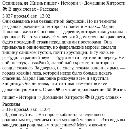
Осинцева. 📖 Жизнь пишет • Истории ✨ Домашние Хитрости
📚 В двух словах • Рассказы
3 037
просм.
6 авг., 13:02
Они смеялись над беззащитной бабушкой. Но из темноты
раздалось рычание, от которого стынет в жилах... Мария
Павловна жила в Сосновке — деревне, которая тихо уходила в
прошлое. В лютую зиму её маленький дом стоял на краю леса,
будто последний страж перед дикими просторами. Она
привыкла к одиночеству, но февральские морозы сделали
тишину слишком густой, почти хрустящей. В ту ночь её
разбудил странный звук — будто когти чертили по дереву. Не
вой, не стук, а тяжёлый, жалобный скрежет, от которого
сердце сжалось. За дверью, на снегу, лежала раненная рысь —
гордая хозяйка леса, которой негде было больше искать
спасения. Мария Павловна рискнула всем и впустила
хищницу. Она не знала, что этот шаг изменит всю её
дальнейшую жизнь. Ставь ❤️ и читай продолжение! 📖 Жизнь
пишет • Истории ✨ Домашние Хитрости 📚 В двух словах •
Рассказы
3 316
просм.
6 авг., 11:04
- Здравствуйте... - На пороге кабинета заведующего
родильным отделением стоял молодой человек. – Это ведь вы
заведующая родильным отделением? Могу я кое-что