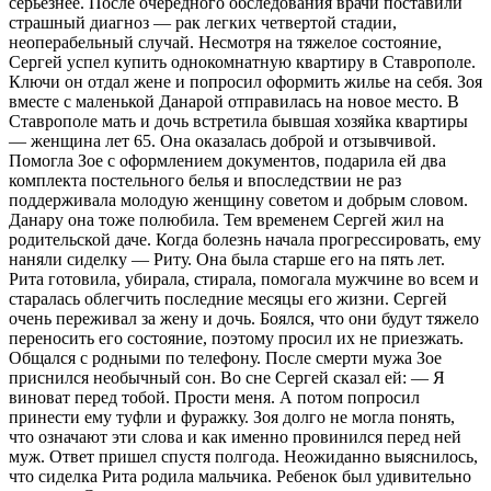
серьезнее. После очередного обследования врачи поставили
страшный диагноз — рак легких четвертой стадии,
неоперабельный случай. Несмотря на тяжелое состояние,
Сергей успел купить однокомнатную квартиру в Ставрополе.
Ключи он отдал жене и попросил оформить жилье на себя. Зоя
вместе с маленькой Данарой отправилась на новое место. В
Ставрополе мать и дочь встретила бывшая хозяйка квартиры
— женщина лет 65. Она оказалась доброй и отзывчивой.
Помогла Зое с оформлением документов, подарила ей два
комплекта постельного белья и впоследствии не раз
поддерживала молодую женщину советом и добрым словом.
Данару она тоже полюбила. Тем временем Сергей жил на
родительской даче. Когда болезнь начала прогрессировать, ему
наняли сиделку — Риту. Она была старше его на пять лет.
Рита готовила, убирала, стирала, помогала мужчине во всем и
старалась облегчить последние месяцы его жизни. Сергей
очень переживал за жену и дочь. Боялся, что они будут тяжело
переносить его состояние, поэтому просил их не приезжать.
Общался с родными по телефону. После смерти мужа Зое
приснился необычный сон. Во сне Сергей сказал ей: — Я
виноват перед тобой. Прости меня. А потом попросил
принести ему туфли и фуражку. Зоя долго не могла понять,
что означают эти слова и как именно провинился перед ней
муж. Ответ пришел спустя полгода. Неожиданно выяснилось,
что сиделка Рита родила мальчика. Ребенок был удивительно