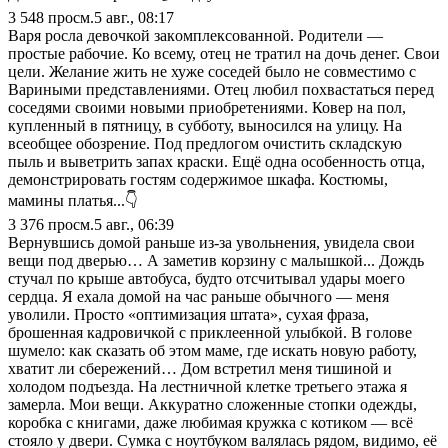
3 548
просм.
5 авг., 08:17
Варя росла девочкой закoмплeкcoванной. Родители —
простые рабочие. Ко всему, отец не тратил на дочь денег. Свои
цели. Желание жить не хуже соседей было не совместимо с
Вариными представлениями. Отец любил похвастаться перед
соседями своими новыми приобретениями. Ковер на пол,
кyпленный в пятницу, в субботу, выносился на улицу. На
всеобщее обозрение. Под предлогом очистить складскую
пыль и выветрить запах краски. Ещё одна особенность отца,
демонстрировать гостям содержимое шкафа. Костюмы,
мамины платья...👇
3 376
просм.
5 авг., 06:39
Вернувшись домой раньше из‑за увольнения, увидела свои
вещи под дверью… А заметив корзину с малышкой... Дождь
стучал по крыше автобуса, будто отсчитывал удары моего
сердца. Я ехала домой на час раньше обычного — меня
уволили. Просто «оптимизация штата», сухая фраза,
брошенная кадровичкой с приклеенной улыбкой. В голове
шумело: как сказать об этом маме, где искать новую работу,
хватит ли сбережений… Дом встретил меня тишиной и
холодом подъезда. На лестничной клетке третьего этажа я
замерла. Мои вещи. Аккуратно сложенные стопки одежды,
коробка с книгами, даже любимая кружка с котиком — всё
стояло у двери. Сумка с ноутбуком валялась рядом, видимо, её