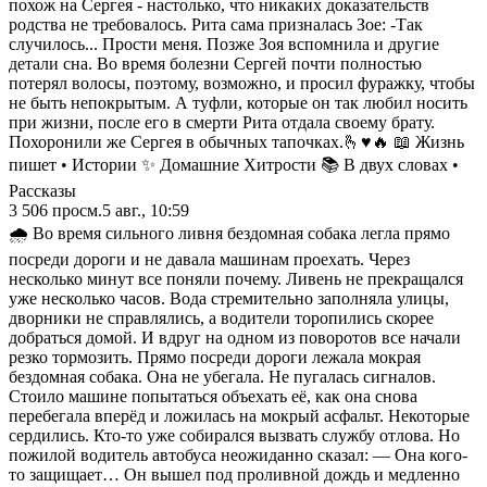
похож на Сергея - настолько, что никаких доказательств
родства не требовалось. Рита сама призналась Зое: -Так
случилось... Прости меня. Позже Зоя вспомнила и другие
детали сна. Во время болезни Сергей почти полностью
потерял волосы, поэтому, возможно, и просил фуражку, чтобы
не быть непокрытым. А туфли, которые он так любил носить
при жизни, после его в смерти Рита отдала своему брату.
Похоронили же Сергея в обычных тапочках.🫰♥️🔥 📖 Жизнь
пишет • Истории ✨ Домашние Хитрости 📚 В двух словах •
Рассказы
3 506
просм.
5 авг., 10:59
🌧️ Во время сильного ливня бездомная собака легла прямо
посреди дороги и не давала машинам проехать. Через
несколько минут все поняли почему. Ливень не прекращался
уже несколько часов. Вода стремительно заполняла улицы,
дворники не справлялись, а водители торопились скорее
добраться домой. И вдруг на одном из поворотов все начали
резко тормозить. Прямо посреди дороги лежала мокрая
бездомная собака. Она не убегала. Не пугалась сигналов.
Стоило машине попытаться объехать её, как она снова
перебегала вперёд и ложилась на мокрый асфальт. Некоторые
сердились. Кто-то уже собирался вызвать службу отлова. Но
пожилой водитель автобуса неожиданно сказал: — Она кого-
то защищает… Он вышел под проливной дождь и медленно