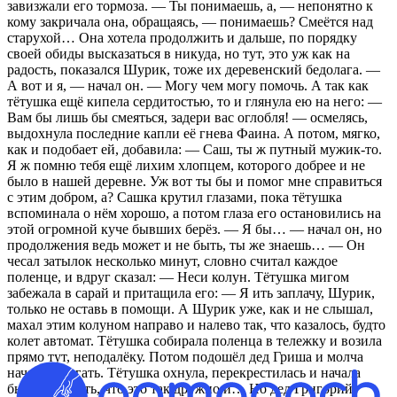
завизжали его тормоза. — Ты понимаешь, а, — непонятно к
кому закричала она, обращаясь, — понимаешь? Смеётся над
старухой… Она хотела продолжить и дальше, по порядку
своей обиды высказаться в никуда, но тут, это уж как на
радость, показался Шурик, тоже их деревенский бедолага. —
А вот и я, — начал он. — Могу чем могу помочь. А так как
тётушка ещё кипела сердитостью, то и глянула ею на него: —
Вам бы лишь бы смеяться, задери вас оглобля! — осмелясь,
выдохнула последние капли её гнева Фаина. А потом, мягко,
как и подобает ей, добавила: — Саш, ты ж путный мужик‑то.
Я ж помню тебя ещё лихим хлопцем, которого добрее и не
было в нашей деревне. Уж вот ты бы и помог мне справиться
с этим добром, а? Сашка крутил глазами, пока тётушка
вспоминала о нём хорошо, а потом глаза его остановились на
этой огромной куче бывших берёз. — Я бы… — начал он, но
продолжения ведь может и не быть, ты же знаешь… — Он
чесал затылок несколько минут, словно считал каждое
поленце, и вдруг сказал: — Неси колун. Тётушка мигом
забежала в сарай и притащила его: — Я ить заплачу, Шурик,
только не оставь в помощи. А Шурик уже, как и не слышал,
махал этим колуном направо и налево так, что казалось, будто
колет автомат. Тётушка собирала поленца в тележку и возила
прямо тут, неподалёку. Потом подошёл дед Гриша и молча
начал помогать. Тётушка охнула, перекрестилась и начала
было говорить, что это так дружно и… Но дед Григорий