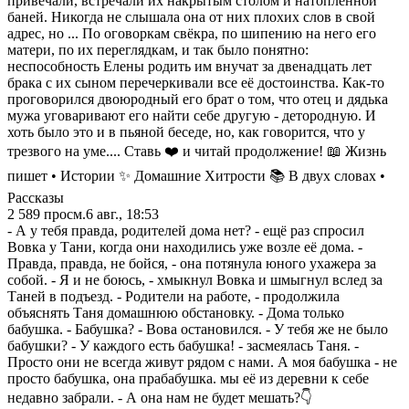
привечали, встречали их накрытым столом и натопленной
баней. Никогда не слышала она от них плохих слов в свой
адрес, но ... По оговоркам свёкра, по шипению на него его
матери, по их переглядкам, и так было понятно:
неспособность Елены родить им внучат за двенадцать лет
брака с их сыном перечеркивали все её достоинства. Как-то
проговорился двоюродный его брат о том, что отец и дядька
мужа уговаривают его найти себе другую - детородную. И
хоть было это и в пьяной беседе, но, как говорится, что у
трезвого на уме.... Ставь ❤️ и читай продолжение! 📖 Жизнь
пишет • Истории ✨ Домашние Хитрости 📚 В двух словах •
Рассказы
2 589
просм.
6 авг., 18:53
- А у тебя правда, родителей дома нет? - ещё раз спросил
Вовка у Тани, когда они находились уже возле её дома. -
Правда, правда, не бойся, - она потянула юного ухажера за
собой. - Я и не боюсь, - хмыкнул Вовка и шмыгнул вслед за
Таней в подъезд. - Родители на работе, - продолжила
объяснять Таня домашнюю обстановку. - Дома только
бабушка. - Бабушка? - Вова остановился. - У тебя же не было
бабушки? - У каждого есть бабушка! - засмеялась Таня. -
Просто они не всегда живут рядом с нами. А моя бабушка - не
просто бабушка, она прабабушка. мы её из деревни к себе
недавно забрали. - А она нам не будет мешать?👇