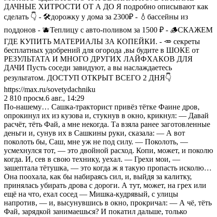
ДАЧНЫЕ ХИТРОСТИ ОТ А ДО Я подробно описывают как
сделать 👇 - 🛠️дорожку у дома за 2300₽ - 💧бассейны из
поддонов - 🫐Теплицу с авто-поливом за 1500 ₽ - 🪵СКАЖЕМ
ГДЕ КУПИТЬ МАТЕРИАЛЫ ЗА КОПЕЙКИ. - 🥕 секреты
бесплатных удобрений для огорода ,вы будите в ШОКЕ от
РЕЗУЛЬТАТА И МНОГО ДРУГИХ ЛАЙФХАКОВ ДЛЯ
ДАЧИ Пусть соседи завидуют, а вы наслаждаетесь
результатом. ДОСТУП ОТКРЫТ ВСЕГО 2 ДНЯ👇
https://max.ru/sovetydachniku
2 810
просм.
6 авг., 14:29
По‑нашему… Сашка‑тракторист привёз тётке Фаине дров,
опрокинул их из кузова и, стукнув в окно, крикнул: — Давай
расчёт, тёть Фай, а мне некогда. Та взяла ранее заготовленные
деньги и, сунув их в Сашкины руки, сказала: — А вот
поколоть бы, Саш, мне уж не под силу. — Поколоть, —
усмехнулся тот, — это двойной расход. Копи, может, и поколю
когда. И, сев в свою технику, уехал. — Грехи мои, —
зашептала тётушка, — это когда ж я такую пропасть исколю…
Она поохала, как бы набираясь сил, и, выйдя за калитку,
принялась убирать дрова с дороги. А тут, может, на грех или
ещё на что, ехал сосед — Мишка‑кудрявый, с улицы
напротив, — и, высунувшись в окно, прокричал: — А чё, тёть
Фай, зарядкой занимаешься? И покатил дальше, только