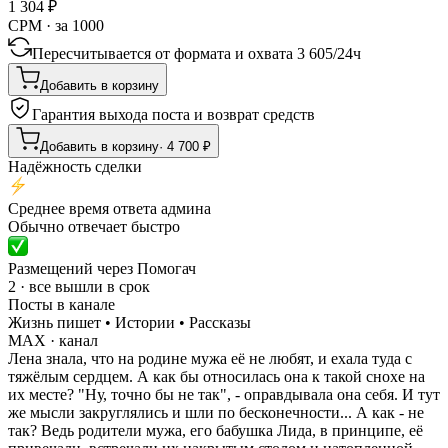
1 304
₽
CPM · за 1000
Пересчитывается от формата и охвата
3 605
/
24ч
Добавить в корзину
Гарантия выхода поста и возврат средств
Добавить в корзину
·
4 700
₽
Надёжность сделки
Среднее время ответа админа
Обычно отвечает быстро
Размещений через Помогач
2 · все вышли в срок
Посты в канале
Жизнь пишет • Истории • Рассказы
MAX
· канал
Лена знала, что на родине мужа её не любят, и ехала туда с
тяжёлым сердцем. А как бы относилась она к такой снохе на
их месте? "Ну, точно бы не так", - оправдывала она себя. И тут
же мысли закруглялись и шли по бесконечности... А как - не
так? Ведь родители мужа, его бабушка Лида, в принципе, её