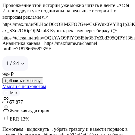
Продолжение этой истории уже можно читать в ленте 🤝☺️💫
2 твоих друга уже подписаны на реальные истории По
вопросам рекламы 👉
https://max.ru/u/f9LHodD0cOKMZFO7GewCzFWnx0VYBq1p33K
ax_SZo2ORipOjP4kaI8 Купить рекламу через биржу 👉
https://telega.in/m/jnwOQkYAQ9PIYQSlSbr3STxZbd395QfPYJ36n
Аналитика канала - https://maxframe.ru/channel-
profile/71878665682359/
1 / 24
999
₽
Добавить в корзину
Мысли с психологом
Max
57 877
Женская аудитория
ERR 13%
Помогаем «выдохнуть», убрать тревогу и навести порядок в
голове По рекламе: https://clck.ru/3QvDvC Ссылка на блог: