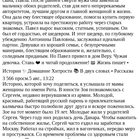
сына, Павла. После ранней смерти мужа она заменила
мальчику обоих родителей, став для него непререкаемым
авторитетом, лучшим другом и главной женщиной в жизни.
Она дала ему блестящее образование, помогла купить первую
квартиру, устроила на престижную работу через старых
знакомых. Павел вырос высоким, статным, успешным. Он
был её гордостью, её шедевром. И этот шедевр, по глубокому
убеждению Антонины Павловны, заслуживал идеальной
партии. Девушки из хорошей семьи, с безупречными
манерами, блестящим образованием и, желательно, с
солидным приданым. Но Павел привел в дом Веру. Чужая
девочка. Ставь ❤️ и читай продолжение! 📖 Жизнь пишет •
Истории ✨ Домашние Хитрости 📚 В двух словах • Рассказы
3 566
просм.
5 авг., 13:22
Историю, которой хочу поделиться, я услышала от мамы
женщины по имени Рита. В юности Зоя познакомилась с
Сергеем, недавно вернувшимся из армии. Молодой,
красивый, работящий русский парень и привлекательная
калмычка быстро полюбили друг друга и вскоре поженились.
Зое на тот момент было 19 лет. Молодые жили у родителей
Сергея. Через году них родилась дочь Данара. Чтобы накопить
на собственное жилье, Сергей часто ездил на заработки в
Москву. Работал на стройках, жил в вагончиках, нередко мерз
и простужался. Со временем проблемы со здоровьем стали