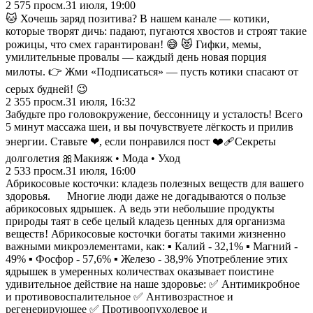
2 575
просм.
31 июля, 19:00
🐱 Хочешь заряд позитива? В нашем канале — котики,
которые творят дичь: падают, пугаются хвостов и строят такие
рожицы, что смех гарантирован! 😅 😻 Гифки, мемы,
умилительные провалы — каждый день новая порция
милоты. 👉 Жми «Подписаться» — пусть котики спасают от
серых будней! 😉
2 355
просм.
31 июля, 16:32
Забудьте про головокружение, бессонницу и усталость! Всего
5 минут массажа шеи, и вы почувствуете лёгкость и прилив
энергии. Ставьте ❤, если понравился пост ❤️‍🩹Секреты
долголетия 🎀Макияж • Мода • Уход
2 533
просм.
31 июля, 16:00
Абрикосовые косточки: кладезь полезных веществ для вашего
здоровья. Многие люди даже не догадываются о пользе
абрикосовых ядрышек. А ведь эти небольшие продукты
природы таят в себе целый кладезь ценных для организма
веществ! Абрикосовые косточки богаты такими жизненно
важными микроэлементами, как: ▪️ Калий - 32,1% ▪️ Магний -
49% ▪️ Фосфор - 57,6% ▪️ Железо - 38,9% Употребление этих
ядрышек в умеренных количествах оказывает поистине
удивительное действие на наше здоровье: ✅ Антимикробное
и противовоспалительное ✅ Антивозрастное и
регенерирующее ✅ Противоопухолевое и