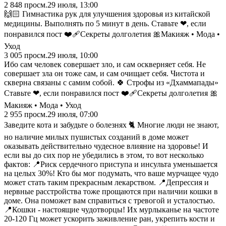
2 848
просм.
29 июля, 13:00
🙌🏻 Гимнастика рук для улучшения здоровья из китайской
медицины. Выполнять по 5 минут в день. Ставьте ❤, если
понравился пост ❤️‍🩹Секреты долголетия 🎀Макияж • Мода •
Уход
3 005
просм.
29 июля, 10:00
Ибо сам человек совершает зло, и сам оскверняет себя. Не
совершает зла он тоже сам, и сам очищает себя. Чистота и
скверна связаны с самим собой. 🍀 Строфы из «Дхаммапады»
Ставьте ❤, если понравился пост ❤️‍🩹Секреты долголетия 🎀
Макияж • Мода • Уход
2 955
просм.
29 июля, 07:00
Заведите кота и забудьте о болезнях 🐈 Многие люди не знают,
но наличие милых пушистых созданий в доме может
оказывать действительно чудесное влияние на здоровье! И
если вы до сих пор не убедились в этом, то вот несколько
фактов: 📍Риск сердечного приступа и инсульта уменьшается
на целых 30%! Кто бы мог подумать, что ваше мурчащее чудо
может стать таким прекрасным лекарством. 📍Депрессия и
нервные расстройства тоже прощаются при наличии кошки в
доме. Она поможет вам справиться с тревогой и усталостью.
📍Кошки - настоящие чудотворцы! Их мурлыканье на частоте
20-120 Гц может ускорить заживление ран, укрепить кости и