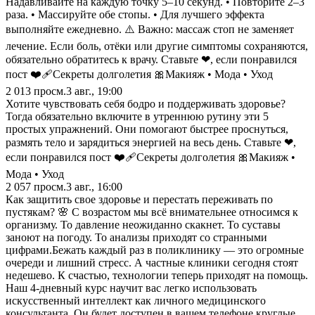
Надавливайте на каждую точку 5–10 секунд. • Повторите 2–3
раза. • Массируйте обе стопы. • Для лучшего эффекта
выполняйте ежедневно. ⚠️ Важно: массаж стоп не заменяет
лечение. Если боль, отёки или другие симптомы сохраняются,
обязательно обратитесь к врачу. Ставьте ❤, если понравился
пост ❤️‍🩹Секреты долголетия 🎀Макияж • Мода • Уход
2 013
просм.
3 авг., 19:00
Хотите чувствовать себя бодро и поддерживать здоровье?
Тогда обязательно включите в утреннюю рутину эти 5
простых упражнений. Они помогают быстрее проснуться,
размять тело и зарядиться энергией на весь день. Ставьте ❤,
если понравился пост ❤️‍🩹Секреты долголетия 🎀Макияж •
Мода • Уход
2 057
просм.
3 авг., 16:00
Как защитить свое здоровье и перестать переживать по
пустякам? 🌸 С возрастом мы всё внимательнее относимся к
организму. То давление неожиданно скакнет. То суставы
заноют на погоду. То анализы приходят со странными
цифрами.Бежать каждый раз в поликлинику — это огромные
очереди и лишний стресс. А частные клиники сегодня стоят
недешево. К счастью, технологии теперь приходят на помощь.
Наш 4-дневный курс научит вас легко использовать
искусственный интеллект как личного медицинского
консультанта. Он будет доступен в вашем телефоне круглые