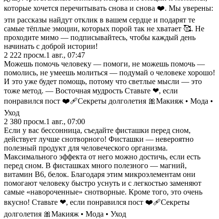
которые хочется перечитывать снова и снова ❤️. Мы уверены:
эти рассказы найдут отклик в вашем сердце и подарят те
самые тёплые эмоции, которых порой так не хватает 🥰. Не
проходите мимо — подписывайтесь, чтобы каждый день
начинать с доброй истории!
2 222
просм.
1 авг., 07:47
Можешь помочь человеку — помоги, не можешь помочь —
помолись, не умеешь молиться — подумай о человеке хорошо!
И это уже будет помощь, потому что светлые мысли — это
тоже метод. — Восточная мудрость Ставьте ❤, если
понравился пост ❤️‍🩹Секреты долголетия 🎀Макияж • Мода •
Уход
2 380
просм.
1 авг., 07:00
Если у вас бессонница, съедайте фисташки перед сном,
действует лучше снотворного! Фисташки — невероятно
полезный продукт для человеческого организма.
Максимального эффекта от него можно достичь, если есть
перед сном. В фисташках много полезного — магний,
витамин В6, белок. Благодаря этим микроэлементам они
помогают человеку быстро уснуть и с легкостью заменяют
самые «навороченные» снотворные. Кроме того, это очень
вкусно! Ставьте ❤, если понравился пост ❤️‍🩹Секреты
долголетия 🎀Макияж • Мода • Уход