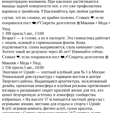
концентрацию внимания. При наклонах растягиваются
мышцы задней поверхности ног, а это уже профилактика
варикоза и тромбозов. ❗️ Наклоняйтесь при любом удобном
случае, это не сложно, но крайне полезно. Ставьте ❤, если
понравился пост ❤️‍🩹Секреты долголетия 🎀Макияж • Мода •
Уход
1 399
просм.
5 авг., 13:00
Возраст — в голове, а не в паспорте. Эта гимнастика работает
с лицом, осанкой и гормональным фоном. Кожа
подтягивается, спина выпрямляется, глаза начинают сиять.
Хотите такой же результат через 40 лет? Начинайте сейчас.
Ставьте ❤, если понравился пост ❤️‍🩹Секреты долголетия 🎀
Макияж • Мода • Уход
1 556
просм.
5 авг., 10:00
Энигмия от Upside — элитный клубный дом № 1 в Москве
Уникальный дом-скульптура с парящим мостом в центре
Тверского района. Выдающаяся архитектура, эксклюзивный
дизайн, приватная атмосфера и клубная роскошь притягивают
взгляды и раскрывают секрет красивой жизни для тех, кто
ценит безупречную эстетику и атмосферу сообщества
избранных. • На высоте 57 м находится частный двор-сад с
игровыми зонами, местами для отдыха и спорта • Upside
Клуб: игровая комната, фитнес-клуб, салон красоты,
кинотеатр • Сервис отельного уровня 24/7: портье, валет-