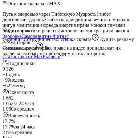
Описание канала в MAX
Путь к здоровью через Тибетскую Мудрость! тибет
долголетие здоровье тибетская_медицина вечность молодость
цигун медитация аюрведа энергия прана монахи гималаи
буддизм практики рецепты астрология мантры ритм_жизни
Категории
Здоровье
Саморазвитие
Фитнес
гармония Сотрудничество:
ссылка скрыта
Купить рекламу
Аудитория
-
Смешанная аудитория
ссылка скрыта
Все права на видео принадлежат их
владельцам и мы не претендуем на их авторство.
Статистика от MaxFrame.ru
Подписчики
9 326
+15
день
+99
неделя
+625
месяц
Охват поста
1 652
1 652
за 24 часа
1 960
в среднем
Вовлечённость
17,7%
17,7%
за 24 часа
21%
в среднем