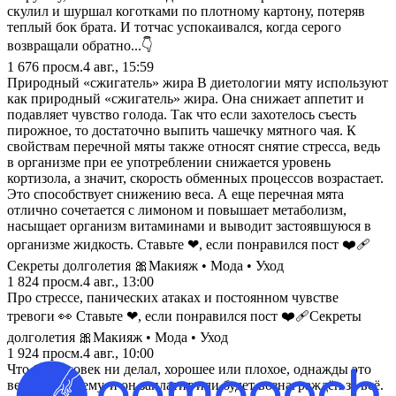
скулил и шуршал коготками по плотному картону, потеряв
теплый бок брата. И тотчас успокаивался, когда серого
возвращали обратно...👇
1 676
просм.
4 авг., 15:59
Природный «сжигатель» жира В диетологии мяту используют
как природный «сжигатель» жира. Она снижает аппетит и
подавляет чувство голода. Так что если захотелось съесть
пирожное, то достаточно выпить чашечку мятного чая. К
свойствам перечной мяты также относят снятие стресса, ведь
в организме при ее употреблении снижается уровень
кортизола, а значит, скорость обменных процессов возрастает.
Это способствует снижению веса. А еще перечная мята
отлично сочетается с лимоном и повышает метаболизм,
насыщает организм витаминами и выводит застоявшуюся в
организме жидкость. Ставьте ❤, если понравился пост ❤️‍🩹
Секреты долголетия 🎀Макияж • Мода • Уход
1 824
просм.
4 авг., 13:00
Про стрессе, панических атаках и постоянном чувстве
тревоги 👀 Ставьте ❤, если понравился пост ❤️‍🩹Секреты
долголетия 🎀Макияж • Мода • Уход
1 924
просм.
4 авг., 10:00
Что бы человек ни делал, хорошее или плохое, однажды это
вернётся к нему, и он заплатит или будет вознаграждён за всё.