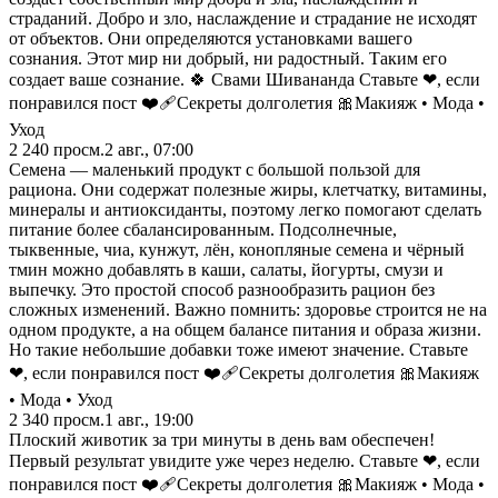
страданий. Добро и зло, наслаждение и страдание не исходят
от объектов. Они определяются установками вашего
сознания. Этот мир ни добрый, ни радостный. Таким его
создает ваше сознание. 🍀 Свами Шивананда Ставьте ❤, если
понравился пост ❤️‍🩹Секреты долголетия 🎀Макияж • Мода •
Уход
2 240
просм.
2 авг., 07:00
Семена — маленький продукт с большой пользой для
рациона. Они содержат полезные жиры, клетчатку, витамины,
минералы и антиоксиданты, поэтому легко помогают сделать
питание более сбалансированным. Подсолнечные,
тыквенные, чиа, кунжут, лён, конопляные семена и чёрный
тмин можно добавлять в каши, салаты, йогурты, смузи и
выпечку. Это простой способ разнообразить рацион без
сложных изменений. Важно помнить: здоровье строится не на
одном продукте, а на общем балансе питания и образа жизни.
Но такие небольшие добавки тоже имеют значение. Ставьте
❤, если понравился пост ❤️‍🩹Секреты долголетия 🎀Макияж
• Мода • Уход
2 340
просм.
1 авг., 19:00
Плоский животик за три минуты в день вам обеспечен!
Первый результат увидите уже через неделю. Ставьте ❤, если
понравился пост ❤️‍🩹Секреты долголетия 🎀Макияж • Мода •