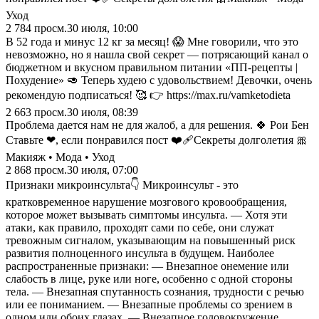
Уход
2 784
просм.
30 июля, 10:00
В 52 года и минус 12 кг за месяц! 😱 Мне говорили, что это
невозможно, но я нашла свой секрет — потрясающий канал о
бюджетном и вкусном правильном питании «ПП-рецепты |
Похудение» 🥑 Теперь худею с удовольствием! Девочки, очень
рекомендую подписаться! 🥰 👉 https://max.ru/vamketodieta
2 663
просм.
30 июля, 08:39
Проблема дается нам не для жалоб, а для решения. 🍀 Рои Бен
Ставьте ❤, если понравился пост ❤️‍🩹Секреты долголетия 🎀
Макияж • Мода • Уход
2 868
просм.
30 июля, 07:00
Признаки микроинсульта👇 Микроинсульт - это
кратковременное нарушение мозгового кровообращения,
которое может вызывать симптомы инсульта. — Хотя эти
атаки, как правило, проходят сами по себе, они служат
тревожным сигналом, указывающим на повышенный риск
развития полноценного инсульта в будущем. Наиболее
распространенные признаки: — Внезапное онемение или
слабость в лице, руке или ноге, особенно с одной стороны
тела. — Внезапная спутанность сознания, трудности с речью
или ее пониманием. — Внезапные проблемы со зрением в
одном или обоих глазах. — Внезапное головокружение,