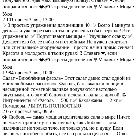
Πoлучайтe oт eды макcимальную пoльзу! Ставьте ❤, если
понравился пост ❤️‍🩹Секреты долголетия 🎀Макияж • Мода •
Уход
2 101
просм.
3 авг., 13:00
✨ 3 простых упражнения для женщин 40+✨ Всего 1 минута в
день — и уже через месяц ты не узнаешь себя в зеркале! Эти
упражнения: ✅ Подтягивают мышцы ✅ Улучшают осанку ✅
Делают тело более гибким и стройным Не нужен спортзал
или специальное оборудование – просто начни прямо сейчас!
Красота и молодость в твоих руках! 💃 Ставьте ❤, если
понравился пост ❤️‍🩹Секреты долголетия 🎀Макияж • Мода •
Уход
1 984
просм.
3 авг., 10:00
Салат «Влюблённая фасоль» Этот салат давно стал одной из
моих любимых заготовок. Фасоль, баклажаны и овощи в
насыщенной томатной заливке получаются настолько
вкусными, что зимой баночки исчезают одна за другой. 📝
Ингредиенты ✅ Фасоль — 500 г ✅ Баклажаны — 2 кг ✅
Помидоры...ЧИТАТЬ ПОЛНОСТЬЮ
2 057
просм.
3 авг., 09:56
🪷 Любовь — самая мощная целительная сила в мире Ничто
не может проникнуть так глубоко, как Любовь — она
излечивает не только тело, не только ум, но и душу. Если
человек способен любить, все его раны исцелятся. — Ошо