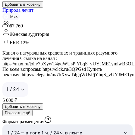
Добавить в корзину
Природа лечит
Max
67 760
Женская аудитория
ERR 12%
Канал о натуральных средствах и традициях разумного
лечения Ссылка на канал :
https://max.ru/join/7bXywT4gqWUsPjYbqS_vUYJME1ymlwB3O
По всем вопросам: https://clck.ru/3QPGsd Купить
рекламу: https://telega.in/m/7bXywT4gqWUsPjYbqS_vUYJME
1 / 24
5 000
₽
Добавить в корзину
Показать ещё
Формат размещения
1 / 24 — в топе 1 ч. / 24 ч. в ленте