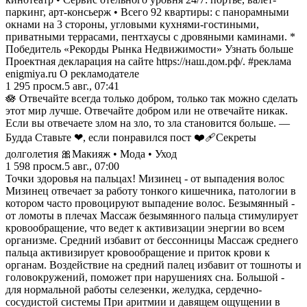
паркинг, арт-консьерж • Всего 92 квартиры: с панорамными
окнами на 3 стороны, угловыми кухнями-гостиными,
приватными террасами, пентхаусы с дровяными каминами. *
Победитель «Рекорды Рынка Недвижимости» Узнать больше
Проектная декларация на сайте https://наш.дом.рф/. #реклама
enigmiya.ru О рекламодателе
1 295
просм.
5 авг., 07:41
🪷 Отвечайте всегда только добром, только так можно сделать
этот мир лучше. Отвечайте добром или не отвечайте никак.
Если вы отвечаете злом на зло, то зла становится больше. —
Будда Ставьте ❤, если понравился пост ❤️‍🩹Секреты
долголетия 🎀Макияж • Мода • Уход
1 598
просм.
5 авг., 07:00
Точки здоровья на пальцах! Мизинец - от выпадения волос
Мизинец отвечает за работу тонкого кишечника, патологии в
котором часто провоцируют выпадение волос. Безымянный -
от ломоты в плечах Массаж безымянного пальца стимулирует
кровообращение, что ведет к активизации энергии во всем
организме. Средний избавит от бессонницы Массаж среднего
пальца активизирует кровообращение и приток крови к
органам. Воздействие на средний палец избавит от тошноты и
головокружений, поможет при нарушениях сна. Большой -
для нормальной работы селезенки, желудка, сердечно-
сосудистой системы При аритмии и давящем ощущении в