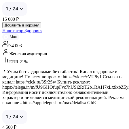
1 / 24
15 000
₽
Добавить в корзину
Навигатор Здоровья
Max
34 003
Женская аудитория
ERR 21%
💊Учим быть здоровыми без таблеток! Канал о здоровье и
медицине! По всем вопросам: https://vk.cc/cVU8y1 Ссылка на
канал: https://clck.ru/3Sr2Sw Купить рекламу:
https://telega.in/m/fU9GHOfupFvc7hUSi2RiT2b1RAH7xLx9xbZ
Информация носит исключительно ознакомительный
характер и не является медицинской рекомендацией. Реклама
в канале - https://app.telepush.ru/max/details/cGhE
1 / 24
4 500
₽