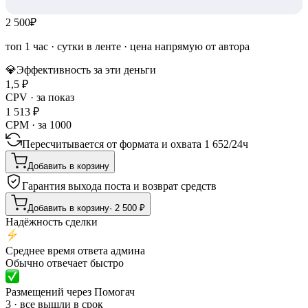
2 500
₽
топ 1 час
·
сутки в ленте
· цена напрямую от автора
💎
Эффективность за эти деньги
1,5
₽
CPV · за показ
1 513
₽
CPM · за 1000
Пересчитывается от формата и охвата
1 652
/
24ч
Добавить в корзину
Гарантия выхода поста и возврат средств
Добавить в корзину
·
2 500
₽
Надёжность сделки
Среднее время ответа админа
Обычно отвечает быстро
Размещений через Помогач
3 · все вышли в срок