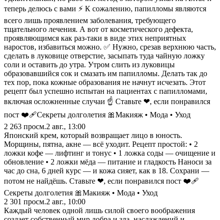
теперь делюсь с вами ⚡️ К сожалению, папилломы являются
всего лишь проявлением заболевания, требующего
тщательного лечения. А вот от косметического дефекта,
проявляющимся как раз-таки в виде этих неприятных
наростов, избавиться можно. ✅ Нужно, срезав верхнюю часть,
сделать в луковице отверстие, засыпать туда чайную ложку
соли и оставить до утра. Утром слить из луковицы
образовавшийся сок и смазать им папилломы. Делать так до
тех пор, пока кожные образования не начнут исчезать. Этот
рецепт был успешно испытан на пациентах с папилломами,
включая осложненные случаи ☝️ Ставьте ❤, если понравился
пост ❤️‍🩹Секреты долголетия 🎀Макияж • Мода • Уход
2 263
просм.
2 авг., 13:00
Японский крем, который возвращает лицо в юность.
Морщины, пятна, акне — всё уходит. Рецепт простой: • 2
ложки кофе — лифтинг и тонус • 1 ложка соды — очищение и
обновление • 2 ложки мёда — питание и гладкость Наноси за
час до сна, 6 дней курс — и кожа сияет, как в 18. Сохрани —
потом не найдёшь. Ставьте ❤, если понравился пост ❤️‍🩹
Секреты долголетия 🎀Макияж • Мода • Уход
2 301
просм.
2 авг., 10:00
Каждый человек одной лишь силой своего воображения
создает собственный мир добра и зла, наслаждений и