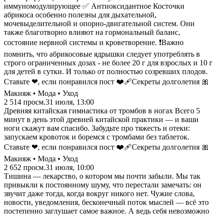
иммуномодулирующее ✅ Антиоксидантное Косточки
абрикоса особенно полезны для дыхательной,
мочевыделительной и опорно-двигательной систем. Они
также благотворно влияют на гормональный баланс,
состояние нервной системы и кроветворение. ❗️Важно
помнить, что абрикосовые ядрышки следует употреблять в
строго ограниченных дозах - не более 20 г для взрослых и 10 г
для детей в сутки. И только от полностью созревших плодов.
Ставьте ❤, если понравился пост ❤️‍🩹Секреты долголетия 🎀
Макияж • Мода • Уход
2 514
просм.
31 июля, 13:00
Древняя китайская гимнастика от тромбов в ногах Всего 5
минут в день этой древней китайской практики — и ваши
ноги скажут вам спасибо. Забудьте про тяжесть и отеки:
запускаем кровоток и боремся с тромбами без таблеток.
Ставьте ❤, если понравился пост ❤️‍🩹Секреты долголетия 🎀
Макияж • Мода • Уход
2 652
просм.
31 июля, 10:00
Тишина — лекарство, о котором мы почти забыли. Мы так
привыкли к постоянному шуму, что перестали замечать: он
звучит даже тогда, когда вокруг никого нет. Чужие слова,
новости, уведомления, бесконечный поток мыслей — всё это
постепенно заглушает самое важное. А ведь себя невозможно