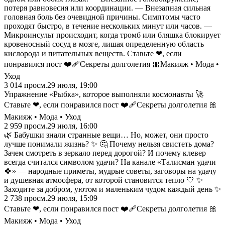
потеря равновесия или координации. — Внезапная сильная
головная боль без очевидной причины. Симптомы часто
проходят быстро, в течение нескольких минут или часов. —
Микроинсульт происходит, когда тромб или бляшка блокирует
кровеносный сосуд в мозге, лишая определенную область
кислорода и питательных веществ. Ставьте ❤, если
понравился пост ❤️‍🩹Секреты долголетия 🎀Макияж • Мода •
Уход
3 014
просм.
29 июля, 19:00
Упражнение «Рыбка», которое выполняли космонавты 🚀
Ставьте ❤, если понравился пост ❤️‍🩹Секреты долголетия 🎀
Макияж • Мода • Уход
2 959
просм.
29 июля, 16:00
🌿 Бабушки знали странные вещи… Но, может, они просто
лучше понимали жизнь? ✨ 🤔 Почему нельзя свистеть дома?
Зачем смотреть в зеркало перед дорогой? И почему клевер
всегда считался символом удачи? На канале «Талисман удачи
🍀» — народные приметы, мудрые советы, заговоры на удачу
и душевная атмосфера, от которой становится тепло 🤍 ✨
Заходите за добром, уютом и маленьким чудом каждый день ✨
2 738
просм.
29 июля, 15:09
Ставьте ❤, если понравился пост ❤️‍🩹Секреты долголетия 🎀
Макияж • Мода • Уход