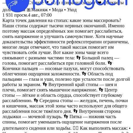
— Валкими Ставьте ❤, если понравился пост ❤️‍🩹Секреты
долголетия 🎀Макияж • Мода • Уход
1 931
просм.
4 авг., 07:00
Карта точек давления на стопах: какие зоны массировать?
Наши стопы содержат тысячи нервных окончаний. Именно
поэтому массаж определённых зон помогает расслабиться,
снять напряжение и улучшить самочувствие. Хотя научные
доказательства эффективности рефлексотерапии ограничены,
многие люди отмечают, что такой массаж помогает им
чувствовать себя лучше. Вот какие зоны чаще всего
связывают с разными частями тела: 👣 Большой палец —
голова, помогает расслабиться при головной боли. 👣
Кончики пальцев — носовые пазухи, могут способствовать
облегчению ощущения заложенности. 👣 Область под
пальцами — глаза и уши, полезно при усталости после долгой
работы за экраном. 👣 Внутренний край стопы — шея и
плечи, помогает снять мышечное напряжение. 👣 Центр
стопы — лёгкие и область сердца, способствует глубокому
расслаблению. 👣 Середина стопы — желудок, печень, почки
и кишечник, массаж этой зоны часто используют для общего
расслабления после тяжёлого дня. 👣 Внутренняя сторона
лодыжки — мочевой пузырь. 👣 Пятка — нижняя часть
спины, помогает уменьшить ощущение напряжения после
длительного сидения или ходьбы. 💆‍♀️ Как выполнять массаж: •