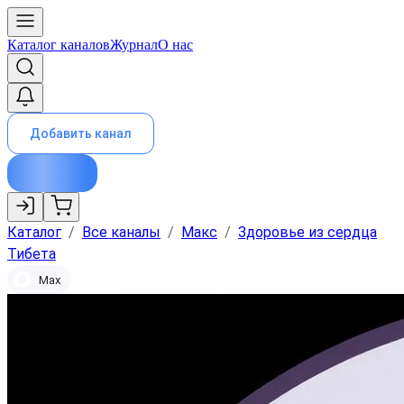
Каталог каналов
Журнал
О нас
Добавить канал
Каталог
/
Все каналы
/
Макс
/
Здоровье из сердца
Тибета
Max