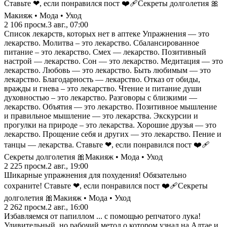
Ставьте ❤, если понравился пост ❤️‍🩹Секреты долголетия 🎀
Макияж • Мода • Уход
2 106
просм.
3 авг., 07:00
Список лекарств, которых нет в аптеке Упражнения — это
лекарство. Молитва – это лекарство. Сбалансированное
питание – это лекарство. Смех — лекарство. Позитивный
настрой — лекарство. Сон — это лекарство. Медитация — это
лекарство. Любовь — это лекарство. Быть любимым — это
лекарство. Благодарность — лекарство. Отказ от обиды,
вражды и гнева – это лекарство. Чтение и питание души
духовностью – это лекарство. Разговоры с близкими —
лекарство. Объятия — это лекарство. Позитивное мышление
и правильное мышление — это лекарства. Экскурсии и
прогулки на природе – это лекарства. Хорошие друзья — это
лекарство. Прощение себя и других — это лекарство. Пение и
танцы — лекарства. Ставьте ❤, если понравился пост ❤️‍🩹
Секреты долголетия 🎀Макияж • Мода • Уход
2 225
просм.
2 авг., 19:00
Шикарные упражнения для похудения! Обязательно
сохраните! Ставьте ❤, если понравился пост ❤️‍🩹Секреты
долголетия 🎀Макияж • Мода • Уход
2 262
просм.
2 авг., 16:00
Избавляемся от папиллом ... с помощью репчатого лука!
Удивительный, но рабочий метод о котором узнал на Алтае и