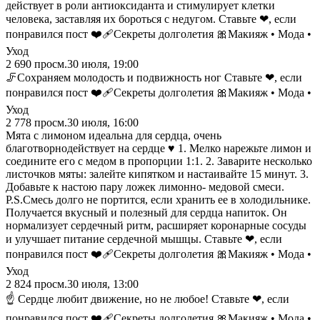
действует в роли антиоксиданта и стимулирует клетки
человека, заставляя их бороться с недугом. Ставьте ❤, если
понравился пост ❤️‍🩹Секреты долголетия 🎀Макияж • Мода •
Уход
2 690
просм.
30 июля, 19:00
🦵Сохраняем молодость и подвижность ног Ставьте ❤, если
понравился пост ❤️‍🩹Секреты долголетия 🎀Макияж • Мода •
Уход
2 778
просм.
30 июля, 16:00
Мята с лимоном идеальна для сердца, очень
благотворнодействует на сердце ♥️ 1. Мелко нарежьте лимон и
соедините его с медом в пропорции 1:1. 2. Заварите несколько
листочков мяты: залейте кипятком и настаивайте 15 минут. 3.
Добавьте к настою пару ложек лимонно- медовой смеси.
P.S.Смесь долго не портится, если хранить ее в холодильнике.
Получается вкусный и полезный для сердца напиток. Он
нормализует сердечный ритм, расширяет коронарные сосуды
и улучшает питание сердечной мышцы. Ставьте ❤, если
понравился пост ❤️‍🩹Секреты долголетия 🎀Макияж • Мода •
Уход
2 824
просм.
30 июля, 13:00
☝️ Сердце любит движение, но не любое! Ставьте ❤, если
понравился пост ❤️‍🩹Секреты долголетия 🎀Макияж • Мода •