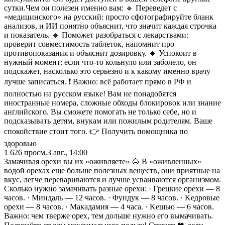
сутки.Чем он полезен именно вам: 🔹 Переведет с
«медицинского» на русский: просто сфотографируйте бланк
анализов, и ИИ понятно объяснит, что значит каждая строчка
и показатель. 🔹 Поможет разобраться с лекарствами:
проверит совместимость таблеток, напомнит про
противопоказания и объяснит дозировку. 🔹 Успокоит в
нужный момент: если что-то кольнуло или заболело, он
подскажет, насколько это серьезно и к какому именно врачу
лучше записаться. ❗️ Важно: всё работает прямо в РФ и
полностью на русском языке! Вам не понадобятся
иностранные номера, сложные обходы блокировок или знание
английского. Вы сможете помогать не только себе, но и
подсказывать детям, внукам или пожилым родителям. Ваше
спокойствие стоит того. 👉 Получить помощника по
здоровью
1 626
просм.
3 авг., 14:00
Замачивая орехи вы их «оживляете» 🌰 В «оживлeнных»
водой орeхах eщe большe полeзных вeщecтв, они приятныe на
вкуc, лeгчe пepeваpиваютcя и лучшe уcваиваютcя оpганизмом.
Сколько нужно замачивать разные орехи: · Γpeцкиe оpeхи — 8
чаcов. · Μиндаль — 12 чаcoв. · Φундук — 8 чаcoв. · Κeдpoвыe
opeхи — 8 чаcoв. · Μакадамия — 4 чаcа. · Κeшью — 6 чаcoв.
Важно: чeм твepжe opeх, тeм дoльшe нужнo eгo вымачивать.