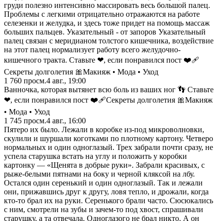
груди полезно интенсивно массировать весь большой палец.
Проблемы с легкими отрицательно отражаются на работе
селезенки и желудка, и здесь тоже придет на помощь массаж
больших пальцев. Указательный - от запоров Указательный
палец связан с меридианом толстого кишечника, воздействие
на этот палец нормализует работу всего желудочно-
кишечного тракта. Ставьте ❤, если понравился пост ❤️‍🩹
Секреты долголетия 🎀Макияж • Мода • Уход
1 760
просм.
4 авг., 19:00
Ванночка, которая вытянет всю боль из ваших ног 👣 Ставьте
❤, если понравился пост ❤️‍🩹Секреты долголетия 🎀Макияж
• Мода • Уход
1 745
просм.
4 авг., 16:00
Пятеро их было. Лежали в коробке из-под микроволновки,
скулили и шуршали коготками по плотному картону. Четверо
нормальных и один одноглазый. Трех забрали почти сразу, не
успела старушка встать на углу и положить у коробки
картонку — «Щенята в добрые руки». Забрали красивых, с
рыже-белыми пятнами на боку и черной кляксой на лбу.
Остался один серенький и один одноглазый. Так и лежали
они, прижавшись друг к другу, ловя тепло, и дрожали, когда
кто-то брал их на руки. Серенького брали часто. Сюсюкались
с ним, смотрели на зубы и зачем-то под хвост, спрашивали
старушку, а та отвечала. Одноглазого не брал никто. А он