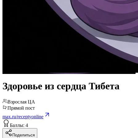
Здоровье из сердца Тибета
Взрослая ЦА
Прямой пост
max.ru/receptyonline
Баллы: 4
Поделиться