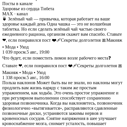
Посты в канале
Здоровье из сердца Тибета
MAX
· канал
🍵 Зелёный чай — привычка, которая работает на ваше
здоровье каждый день Одна чашка — это не волшебная
таблетка. Но если сделать зелёный чай частью своего
ежедневного рациона, организм скажет вам спасибо. Ставьте
❤, если понравился пост ❤️‍🩹Секреты долголетия 🎀Макияж
• Мода • Уход
1 039
просм.
5 авг., 19:00
Что будет, если поместить лимон возле рабочего места❓
Ставьте ❤, если понравился пост ❤️‍🩹Секреты долголетия 🎀
Макияж • Мода • Уход
1 338
просм.
5 авг., 16:00
Польза наклонов Может быть вы не знали, но наклоны могут
продлить вам жизнь наряду с таким же простым
упражнением, как ходьба. Это очень простое упражнение и
при регулярном выполнении способствует сохранению
здоровья позвоночника. Когда вы наклоняетесь, позвоночник
физиологично «вытягивается», расправляются сдавленные
позвоночные диски, устраняются зажимы нервов и
кровеносных сосудов. Снятие напряжения в шее улучшает
кровоснабжение мозга, снимает усталость, повышает