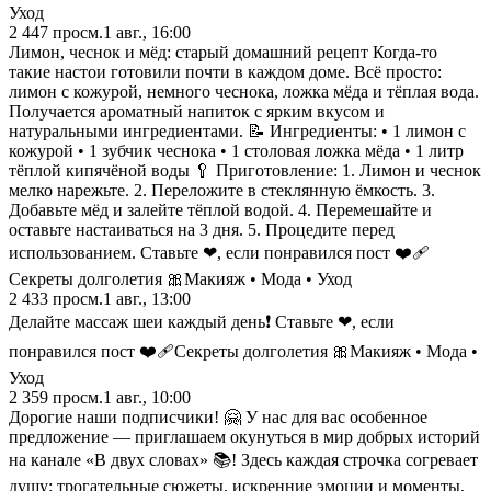
Уход
2 447
просм.
1 авг., 16:00
Лимон, чеснок и мёд: старый домашний рецепт Когда-то
такие настои готовили почти в каждом доме. Всё просто:
лимон с кожурой, немного чеснока, ложка мёда и тёплая вода.
Получается ароматный напиток с ярким вкусом и
натуральными ингредиентами. 📝 Ингредиенты: • 1 лимон с
кожурой • 1 зубчик чеснока • 1 столовая ложка мёда • 1 литр
тёплой кипячёной воды 🥄 Приготовление: 1. Лимон и чеснок
мелко нарежьте. 2. Переложите в стеклянную ёмкость. 3.
Добавьте мёд и залейте тёплой водой. 4. Перемешайте и
оставьте настаиваться на 3 дня. 5. Процедите перед
использованием. Ставьте ❤, если понравился пост ❤️‍🩹
Секреты долголетия 🎀Макияж • Мода • Уход
2 433
просм.
1 авг., 13:00
Делайте массаж шеи каждый день❗️ Ставьте ❤, если
понравился пост ❤️‍🩹Секреты долголетия 🎀Макияж • Мода •
Уход
2 359
просм.
1 авг., 10:00
Дорогие наши подписчики! 🤗 У нас для вас особенное
предложение — приглашаем окунуться в мир добрых историй
на канале «В двух словах» 📚! Здесь каждая строчка согревает
душу: трогательные сюжеты, искренние эмоции и моменты,