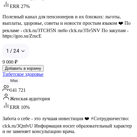
ERR 27%
Полезный канал для пенсионеров и их близких: льготы,
выплаты, здоровье, советы и новости простым языком ❤️ По
рекламе - clck.ru/3TCH5N либо clck.ru/3Te5NV По закупам -
https://goo.su/ZrucE
1 / 24
9 000
₽
Добавить в корзину
Тибетское здоровье
Max
141 721
Женская аудитория
ERR 10%
Забота о себе - это лучшая инвестиция ❤️ ⚡️Сотрудничество:
clck.ru/3QnfvU Информация носит образовательный характер
и не заменяет консультацию врача.