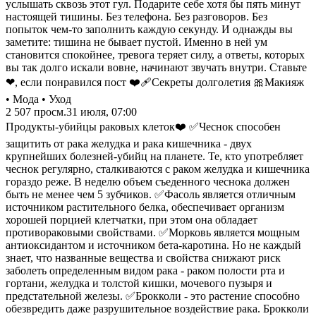
услышать сквозь этот гул. Подарите себе хотя бы пять минут
настоящей тишины. Без телефона. Без разговоров. Без
попыток чем-то заполнить каждую секунду. И однажды вы
заметите: тишина не бывает пустой. Именно в ней ум
становится спокойнее, тревога теряет силу, а ответы, которых
вы так долго искали вовне, начинают звучать внутри. Ставьте
❤, если понравился пост ❤️‍🩹Секреты долголетия 🎀Макияж
• Мода • Уход
2 507
просм.
31 июля, 07:00
Продукты-убийцы раковых клеток❤️ ✅Чеснок способен
защитить от рака желудка и рака кишечника - двух
крупнейших болезней-убийц на планете. Те, кто употребляет
чеснок регулярно, сталкиваются с раком желудка и кишечника
гораздо реже. В неделю объем съеденного чеснока должен
быть не менее чем 5 зубчиков. ✅Фасоль является отличным
источником растительного белка, обеспечивает организм
хорошей порцией клетчатки, при этом она обладает
противораковыми свойствами. ✅Морковь является мощным
антиоксидантом и источником бета-каротина. Но не каждый
знает, что названные вещества и свойства снижают риск
заболеть определенным видом рака - раком полости рта и
гортани, желудка и толстой кишки, мочевого пузыря и
предстательной железы. ✅Брокколи - это растение способно
обезвредить даже разрушительное воздействие рака. Брокколи