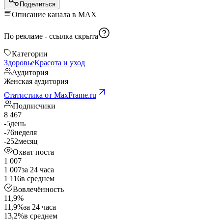
Поделиться
Описание канала в MAX
По рекламе -
ссылка скрыта
Категории
Здоровье
Красота и уход
Аудитория
Женская аудитория
Статистика от MaxFrame.ru
Подписчики
8 467
-5
день
-76
неделя
-252
месяц
Охват поста
1 007
1 007
за 24 часа
1 116
в среднем
Вовлечённость
11,9%
11,9%
за 24 часа
13,2%
в среднем