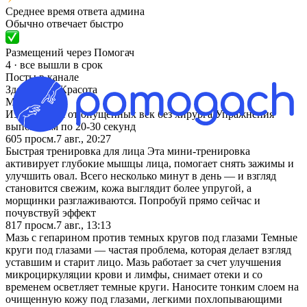
Среднее время ответа админа
Обычно отвечает быстро
Размещений через Помогач
4 · все вышли в срок
Посты в канале
Здоровье и Красота
MAX
· канал
Избавляемся от опущенных век без хирурга Упражнения
выполняем по 20-30 секунд
605
просм.
7 авг., 20:27
Быстрая тренировка для лица Эта мини-тренировка
активирует глубокие мышцы лица, помогает снять зажимы и
улучшить овал. Всего несколько минут в день — и взгляд
становится свежим, кожа выглядит более упругой, а
морщинки разглаживаются. Попробуй прямо сейчас и
почувствуй эффект
817
просм.
7 авг., 13:13
Мазь с гепарином против темных кругов под глазами Темные
круги под глазами — частая проблема, которая делает взгляд
уставшим и старит лицо. Мазь работает за счет улучшения
микроциркуляции крови и лимфы, снимает отеки и со
временем осветляет темные круги. Наносите тонким слоем на
очищенную кожу под глазами, легкими похлопывающими