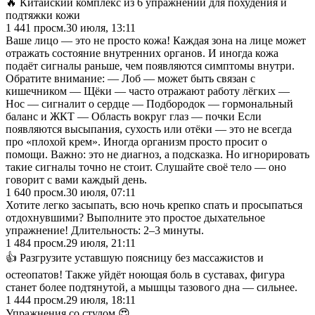
🔥 Китайский комплекс из 6 упражнений для похудения и
подтяжки кожи
1 441
просм.
30 июля, 13:11
Ваше лицо — это не просто кожа! Каждая зона на лице может
отражать состояние внутренних органов. И иногда кожа
подаёт сигналы раньше, чем появляются симптомы внутри.
Обратите внимание: — Лоб — может быть связан с
кишечником — Щёки — часто отражают работу лёгких —
Нос — сигналит о сердце — Подбородок — гормональный
баланс и ЖКТ — Область вокруг глаз — почки Если
появляются высыпания, сухость или отёки — это не всегда
про «плохой крем». Иногда организм просто просит о
помощи. Важно: это не диагноз, а подсказка. Но игнорировать
такие сигналы точно не стоит. Слушайте своё тело — оно
говорит с вами каждый день.
1 640
просм.
30 июля, 07:11
Хотите легко засыпать, всю ночь крепко спать и просыпаться
отдохнувшими? Выполните это простое дыхательное
упражнение! Длительность: 2–3 минуты.
1 484
просм.
29 июля, 21:11
👍 Разгрузите уставшую поясницу без массажистов и
остеопатов! Также уйдёт ноющая боль в суставах, фигура
станет более подтянутой, а мышцы тазового дна — сильнее.
1 444
просм.
29 июля, 18:11
Упражнения со стулом 😍