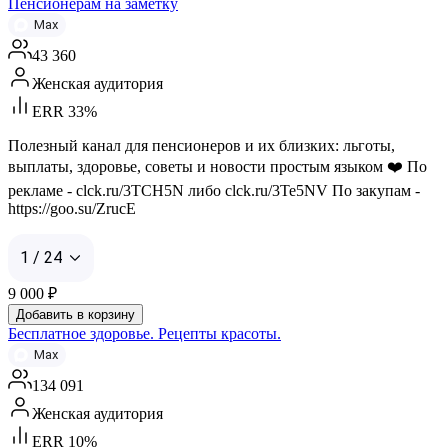
Пенсионерам на заметку
Max
43 360
Женская аудитория
ERR 33%
Полезный канал для пенсионеров и их близких: льготы,
выплаты, здоровье, советы и новости простым языком ❤️ По
рекламе - clck.ru/3TCH5N либо clck.ru/3Te5NV По закупам -
https://goo.su/ZrucE
1 / 24
9 000
₽
Добавить в корзину
Бесплатное здоровье. Рецепты красоты.
Max
134 091
Женская аудитория
ERR 10%