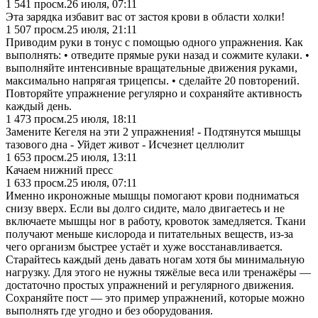
1 541
просм.
26 июля, 07:11
Эта зарядка избавит вас от застоя крови в области холки!
1 507
просм.
25 июля, 21:11
Приводим руки в тонус с помощью одного упражнения. Как
выполнять: • отведите прямые руки назад и сожмите кулаки. •
выполняйте интенсивные вращательные движения руками,
максимально напрягая трицепсы. • сделайте 20 повторений.
Повторяйте упражнение регулярно и сохраняйте активность
каждый день.
1 473
просм.
25 июля, 18:11
Замените Кегеля на эти 2 упражнения! - Подтянутся мышцы
тазового дна - Уйдет живот - Исчезнет целлюлит
1 653
просм.
25 июля, 13:11
Качаем нижний пресс
1 633
просм.
25 июля, 07:11
Именно икроножные мышцы помогают крови подниматься
снизу вверх. Если вы долго сидите, мало двигаетесь и не
включаете мышцы ног в работу, кровоток замедляется. Ткани
получают меньше кислорода и питательных веществ, из-за
чего организм быстрее устаёт и хуже восстанавливается.
Старайтесь каждый день давать ногам хотя бы минимальную
нагрузку. Для этого не нужны тяжёлые веса или тренажёры —
достаточно простых упражнений и регулярного движения.
Сохраняйте пост — это пример упражнений, которые можно
выполнять где угодно и без оборудования.