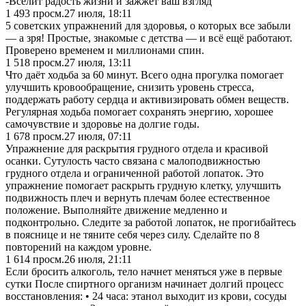
-Вселит радость жизни и зажжет ваш взгляд
1 493
просм.
27 июля, 18:11
5 советских упражнений для здоровья, о которых все забыли
— а зря! Простые, знакомые с детства — и всё ещё работают.
Проверено временем и миллионами спин.
1 518
просм.
27 июля, 13:11
Что даёт ходьба за 60 минут. Всего одна прогулка помогает
улучшить кровообращение, снизить уровень стресса,
поддержать работу сердца и активизировать обмен веществ.
Регулярная ходьба помогает сохранять энергию, хорошее
самочувствие и здоровье на долгие годы.
1 678
просм.
27 июля, 07:11
Упражнение для раскрытия грудного отдела и красивой
осанки. Сутулость часто связана с малоподвижностью
грудного отдела и ограниченной работой лопаток. Это
упражнение помогает раскрыть грудную клетку, улучшить
подвижность плеч и вернуть плечам более естественное
положение. Выполняйте движение медленно и
подконтрольно. Следите за работой лопаток, не прогибайтесь
в пояснице и не тяните себя через силу. Сделайте по 8
повторений на каждом уровне.
1 614
просм.
26 июля, 21:11
Если бросить алкоголь, тело начнет меняться уже в первые
сутки После спиртного организм начинает долгий процесс
восстановления: • 24 часа: этанол выходит из крови, сосуды