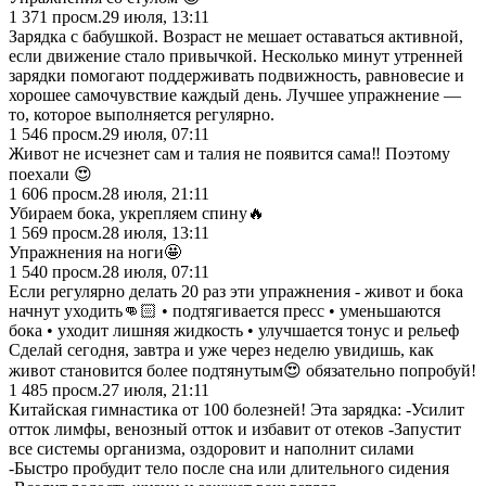
1 371
просм.
29 июля, 13:11
Зарядка с бабушкой. Возраст не мешает оставаться активной,
если движение стало привычкой. Несколько минут утренней
зарядки помогают поддерживать подвижность, равновесие и
хорошее самочувствие каждый день. Лучшее упражнение —
то, которое выполняется регулярно.
1 546
просм.
29 июля, 07:11
Живот не исчезнет сам и талия не появится сама‼️ Поэтому
поехали 😍
1 606
просм.
28 июля, 21:11
Убираем бока, укрепляем спину🔥
1 569
просм.
28 июля, 13:11
Упражнения на ноги🤩
1 540
просм.
28 июля, 07:11
Если регулярно делать 20 раз эти упражнения - живот и бока
начнут уходить👊🏻 • подтягивается пресс • уменьшаются
бока • уходит лишняя жидкость • улучшается тонус и рельеф
Сделай сегодня, завтра и уже через неделю увидишь, как
живот становится более подтянутым😍 обязательно попробуй!
1 485
просм.
27 июля, 21:11
Китайская гимнастика от 100 болезней! Эта зарядка: -Усилит
отток лимфы, венозный отток и избавит от отеков -Запустит
все системы организма, оздоровит и наполнит силами
-Быстро пробудит тело после сна или длительного сидения