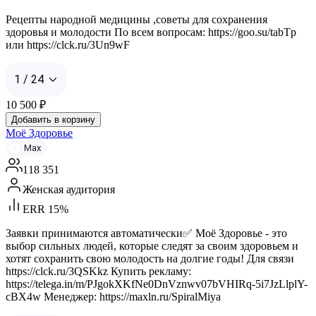
Рецепты народной медицины ,советы для сохранения
здоровья и молодости По всем вопросам: https://goo.su/tabTp
или https://clck.ru/3Un9wF
1 / 24
10 500
₽
Добавить в корзину
Моё Здоровье
Max
118 351
Женская аудитория
ERR 15%
Заявки принимаются автоматически✅ Моё Здоровье - это
выбор сильных людей, которые следят за своим здоровьем и
хотят сохранить свою молодость на долгие годы! Для связи
https://clck.ru/3QSKkz Купить рекламу:
https://telega.in/m/PJgokXKfNe0DnVznwv07bVHIRq-5i7JzLlplY-
cBX4w Менеджер: https://maxln.ru/SpiralMiya