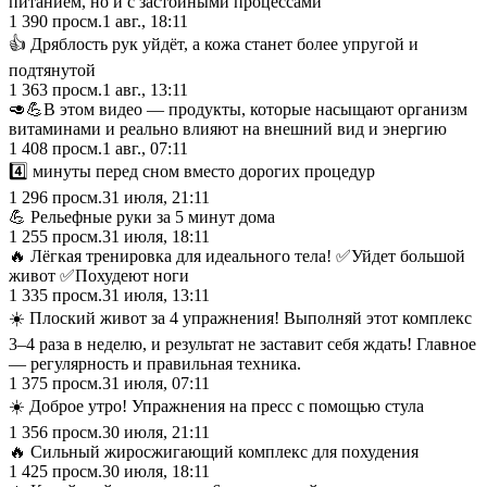
питанием, но и с застойными процессами
1 390
просм.
1 авг., 18:11
👍 Дряблость рук уйдёт, а кожа станет более упругой и
подтянутой
1 363
просм.
1 авг., 13:11
🥑💪В этом видео — продукты, которые насыщают организм
витаминами и реально влияют на внешний вид и энергию
1 408
просм.
1 авг., 07:11
4️⃣ минуты перед сном вместо дорогих процедур
1 296
просм.
31 июля, 21:11
💪 Рельефные руки за 5 минут дома
1 255
просм.
31 июля, 18:11
🔥 Лёгкая тренировка для идеального тела! ✅Уйдет большой
живот ✅Похудеют ноги
1 335
просм.
31 июля, 13:11
☀️ Плоский живот за 4 упражнения! Выполняй этот комплекс
3–4 раза в неделю, и результат не заставит себя ждать! Главное
— регулярность и правильная техника.
1 375
просм.
31 июля, 07:11
☀️ Доброе утро! Упражнения на пресс с помощью стула
1 356
просм.
30 июля, 21:11
🔥 Сильный жиросжигающий комплекс для похудения
1 425
просм.
30 июля, 18:11