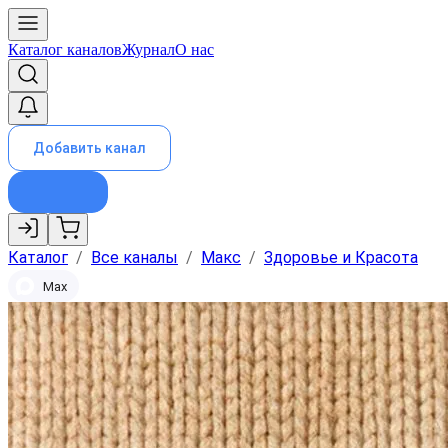
Каталог каналов
Журнал
О нас
Добавить канал
Каталог
/
Все каналы
/
Макс
/
Здоровье и Красота
Max