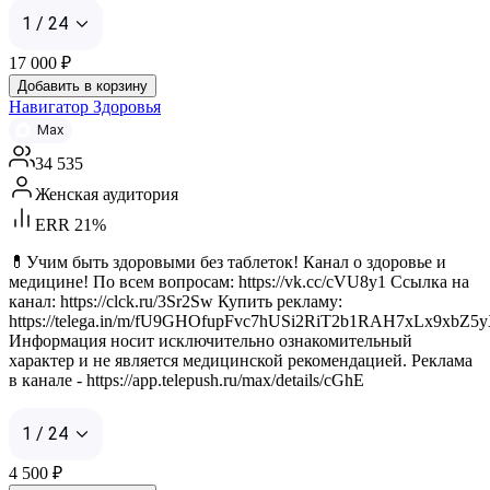
1 / 24
17 000
₽
Добавить в корзину
Навигатор Здоровья
Max
34 535
Женская аудитория
ERR 21%
💊Учим быть здоровыми без таблеток! Канал о здоровье и
медицине! По всем вопросам: https://vk.cc/cVU8y1 Ссылка на
канал: https://clck.ru/3Sr2Sw Купить рекламу:
https://telega.in/m/fU9GHOfupFvc7hUSi2RiT2b1RAH7xLx9xbZ
Информация носит исключительно ознакомительный
характер и не является медицинской рекомендацией. Реклама
в канале - https://app.telepush.ru/max/details/cGhE
1 / 24
4 500
₽