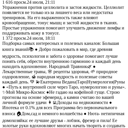
1 616
просм.
24 июля, 21:11
Упражнения против целлюлита и застоя жидкости. Целлюлит
появляется не только из-за лишнего веса или недостатка
тренировок. На его выраженность также влияют
кровообращение, тонус мышц и застой жидкости в тканях.
Простые упражнения помогают улучшить движение лимфы и
поддерживать кожу в тонусе.
1 372
просм.
24 июля, 18:11
Подборка самых интересных и полезных каналов: Большая
книга знаний📚 ● Добро пожаловать в мир, где древняя
мудрость, психология и забота о здоровье помогают лучше
понять себя, обрести внутреннюю гармонию и каждый день
находить вдохновение. Народный Травник🌿 ●
Лекарственные травы, 🌸 рецепты здоровья, 🌱 природное
оздоровление, 🍯 народная мудрость и полезные советы
каждый день. 💚 💫Екатерина Ведана|Таро|Нумерология|Руны
● «Путь к внутренней силе через Таро, нумерологию и руны».
✨Мой Микро-Космос ●Не гадаю на кофейной гуще. Строю
прогнозы на основе эфемерид, а камни считаю по вашей
личной формуле удачи 👩‍💻Доходы на недвижимости ●
Ипотека от 0.1% для всех Программа без первоначального
взноса 🏠Дом,сад и немного волшебства ● Нюта- нетипичная
домохозяйка: ее лучшие друзья - лобзик, фрезер и пила! Ее
золотые руки вдохновляют многих начать творить и создавать