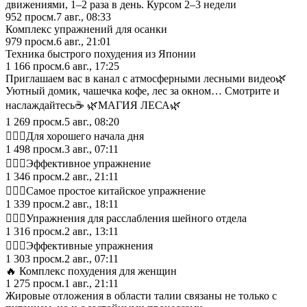
движениями, 1–2 раза в день. Курсом 2–3 недели
952
просм.
7 авг., 08:33
Комплекс упражнений для осанки
979
просм.
6 авг., 21:01
Техника быстрого похудения из Японии
1 166
просм.
6 авг., 17:25
Приглашаем вас в канал с атмосферными лесными видео🌿
Уютный домик, чашечка кофе, лес за окном… Смотрите и
наслаждайтесь☕️ 🌿МАГИЯ ЛЕСА🌿
1 269
просм.
5 авг., 08:20
🤸🏼‍♀️Для хорошего начала дня
1 498
просм.
3 авг., 07:11
🤸🏼‍♀️Эффективное упражнение
1 346
просм.
2 авг., 21:11
🤸🏼‍♀️Самое простое китайское упражнение
1 339
просм.
2 авг., 18:11
🤸🏼‍♀️Упражнения для расслабления шейного отдела
1 316
просм.
2 авг., 13:11
🤸🏼‍♀️Эффективные упражнения
1 303
просм.
2 авг., 07:11
🔥 Комплекс похудения для женщин
1 275
просм.
1 авг., 21:11
Жировые отложения в области талии связаны не только с