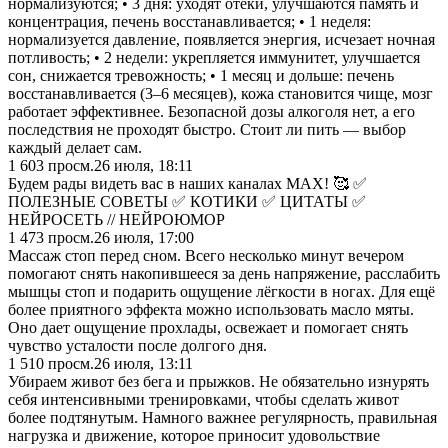
нормализуются; • 3 дня: уходят отёки, улучшаются память и
концентрация, печень восстанавливается; • 1 неделя:
нормализуется давление, появляется энергия, исчезает ночная
потливость; • 2 недели: укрепляется иммунитет, улучшается
сон, снижается тревожность; • 1 месяц и дольше: печень
восстанавливается (3–6 месяцев), кожа становится чище, мозг
работает эффективнее. Безопасной дозы алкоголя нет, а его
последствия не проходят быстро. Стоит ли пить — выбор
каждый делает сам.
1 603
просм.
26 июля, 18:11
Будем рады видеть вас в наших каналах МАХ! 🥰 ✅️
ПОЛЕЗНЫЕ СОВЕТЫ ✅️ КОТИКИ ✅️ ЦИТАТЫ ✅️
НЕЙРОСЕТЬ // НЕЙРОЮМОР
1 473
просм.
26 июля, 17:00
Массаж стоп перед сном. Всего несколько минут вечером
помогают снять накопившееся за день напряжение, расслабить
мышцы стоп и подарить ощущение лёгкости в ногах. Для ещё
более приятного эффекта можно использовать масло мяты.
Оно дает ощущение прохлады, освежает и помогает снять
чувство усталости после долгого дня.
1 510
просм.
26 июля, 13:11
Убираем живот без бега и прыжков. Не обязательно изнурять
себя интенсивными тренировками, чтобы сделать живот
более подтянутым. Намного важнее регулярность, правильная
нагрузка и движение, которое приносит удовольствие