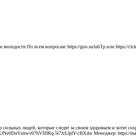
олодости По всем вопросам: https://goo.su/tabTp или https://cl
сильных людей, которые следят за своим здоровьем и хотят сох
gokXKfNe0DnVznwv07bVHIRq-5i7JzLlplY-cBX4w Менеджер: https://max