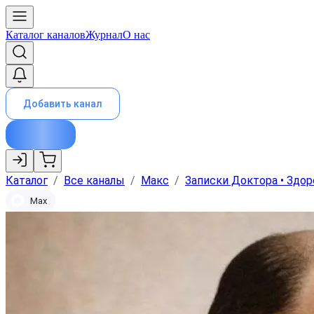
Каталог каналов
Журнал
О нас
Добавить канал
Каталог
/
Все каналы
/
Макс
/
Записки Доктора • Здо
Max