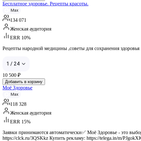
Бесплатное здоровье. Рецепты красоты.
Max
134 071
Женская аудитория
ERR 10%
Рецепты народной медицины ,советы для сохранения здоровья и м
1 / 24
10 500
₽
Добавить в корзину
Моё Здоровье
Max
118 328
Женская аудитория
ERR 15%
Заявки принимаются автоматически✅ Моё Здоровье - это выбор 
https://clck.ru/3QSKkz Купить рекламу: https://telega.in/m/PJ