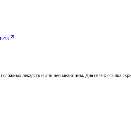
Tz78
Здесь всё о том, как сохранить здоровье, энергию и ясный ум без сложных лекарств и лишней медицины. Для связи:
ссылка скр