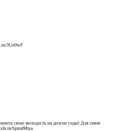
ck.ru/3Un9wF
ранить свою молодость на долгие годы! Для связи
ln.ru/SpiralMiya