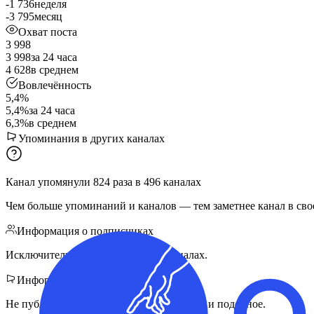
-1 736
неделя
-3 795
месяц
Охват поста
3 998
3 998
за 24 часа
4 628
в среднем
Вовлечённость
5,4%
5,4%
за 24 часа
6,3%
в среднем
Упоминания в других каналах
Канал упомянули
824
раза
в
496
каналах
Чем больше упоминаний и каналов — тем заметнее канал в сво
Информация о подписчиках
Исключительно закупы в других каналах.
Информация для рекламодателей
Не публикуем скам, казино, ставки, треш и подобное.