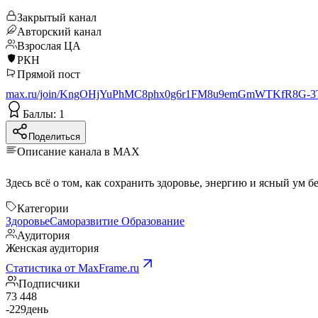
Закрытый канал
Авторский канал
Взрослая ЦА
РКН
Прямой пост
max.ru/join/KngOHjYuPhMC8phx0g6r1FM8u9emGmWTKfR8G-3
Баллы: 1
Поделиться
Описание канала в MAX
Категории
Здоровье
Саморазвитие
Образование
Аудитория
Женская аудитория
Статистика от MaxFrame.ru
Подписчики
73 448
-229
день