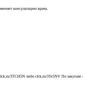
аменяет консультацию врача.
clck.ru/3TCH5N либо clck.ru/3Te5NV По закупам -