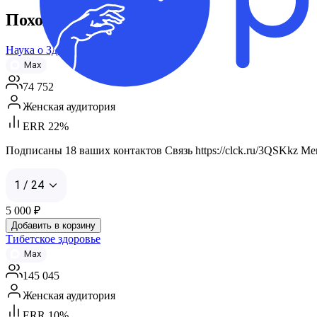
Похожие каналы
Наука о Здоровье
Max
74 752
Женская аудитория
ERR 22%
Подписаны 18 ваших контактов Связь https://clck.ru/3QSKkz Мен
1 / 24
5 000
₽
Добавить в корзину
Тибетское здоровье
Max
145 045
Женская аудитория
ERR 10%