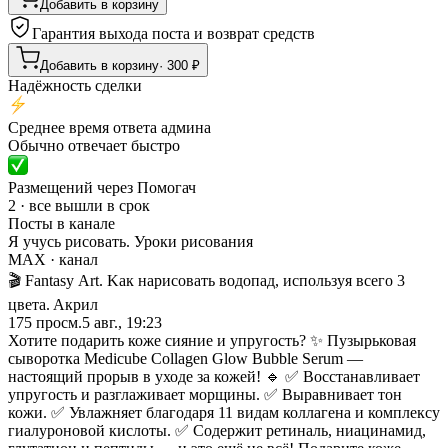
Добавить в корзину
Гарантия выхода поста и возврат средств
Добавить в корзину
·
300
₽
Надёжность сделки
Среднее время ответа админа
Обычно отвечает быстро
Размещений через Помогач
2 · все вышли в срок
Посты в канале
Я учусь рисовать. Уроки рисования
MAX
· канал
🎬 Fаntаsу Аrt. Kaк нapиcoвaть вoдoпaд, иcпoльзyя вceгo 3
цвeтa. Aкpил
175
просм.
5 авг., 19:23
Хотите подарить коже сияние и упругость? ✨ Пузырьковая
сыворотка Medicube Collagen Glow Bubble Serum —
настоящий прорыв в уходе за кожей! 🔹 ✅ Восстанавливает
упругость и разглаживает морщины. ✅ Выравнивает тон
кожи. ✅ Увлажняет благодаря 11 видам коллагена и комплексу
гиалуроновой кислоты. ✅ Содержит ретиналь, ниацинамид,