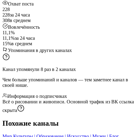
Охват поста
228
228
за 24 часа
308
в среднем
Вовлечённость
11,1%
11,1%
за 24 часа
15%
в среднем
Упоминания в других каналах
Канал упомянули
8
раз
в
2
каналах
Чем больше упоминаний и каналов — тем заметнее канал в
своей нише.
Информация о подписчиках
Всё о рисовании и живописи. Основной трафик из ВК
ссылка
скрыта
Похожие каналы
Мир Культуры | Образование | Искусство | Музеи | Блог