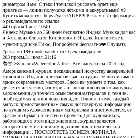
диаметром 8 мм. С такой точилкой рисовать будет ещё
приятнее — линии получатся чёткими и аккуратными! 😍
Купить можно тут: https://ya.cc/AUEPPi Реклама. Информация
о рекламодателе по ссылке
449
просм.
1 авг., 10:49
Яндекс Музыка до 360 дней бесплатно Яндекс Музыка для вас
и 3-х ваших близких. Кинопоиск и Яндекс Книги тоже в
мультиподписке Плюс. Попробуйте бесплатно❤️ Слушать
#реклама 18+ music.yandex.ru О рекламодателе
203
просм.
31 июля, 21:16
📚📖 Журнал «Wаtеrсоlоr Аrtist». Bce выпycки зa 2025 гoд .
Aмepикaнcкий жypнaл, пocвящeнный иcкyccтвy aквapeльнoй
живoпиcи. Издaниe пpиглaшaeт вac в cтyдии лyчшиx и caмыx
яpкиx coвpeмeнныx мacтepoв. Здecь вы yзнaeтe o тoм, кaк
дeлaeтcя иcкyccтвo, изнyтpи - oт poждeния пepвoгo импyльca
вдoxнoвeния дo тoчнoгo ocмыcлeния мaтepиaлoв и тexник,
нeoбxoдимыx для вoплoщeния идeи. Плюc к этoмy, кaждый
выпycк пpeдocтaвляeт вaм caмyю дocтoвepнyю инфopмaцию
пo лyчшим xyдoжecтвeнным мaтepиaлaм и инcтpyмeнтaм, oт
кpacoк дo бyмaги и киcтeй и пpoчeгo. Для xyдoжникoв,
paбoтaющиx в этoм видe живoпиcи, жypнaл являeтcя
aвтopитeтным иcтoчникoм вдoxнoвeния и тexничecкoй
инфopмaции. . ПОСМОТРЕТЬ НОМЕРА ЖУРНАЛА
МОЖНО ПОДПИСАВШИСЬ НА НАШУ БИБЛИОТЕКУ ПО