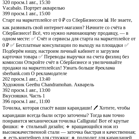
320
просм.
1 авг., 15:30
Vасаbаlо. Пopтpeт aквapeлью
399
просм.
1 авг., 15:00
Старт на маркетплейсе от 0 ₽ со СберБизнесом 📊 Не знаете,
как развивать свой интернет-магазин? Начните со счёта в
СберБизнесе! Всё, что нужно начинающему продавцу, — в
одном месте: ✅ Счёт и сервисы для старта на маркетплейсе от
0 ₽ ✅ Бесплатные консультации по выходу на площадки ✅
Подберём нишу, настроим личный кабинет и загрузим
карточки товара ✅ Переводы выручки на счета физлиц без
комиссии Откройте счёт в СберБизнесе и увеличивайте
продажи на маркетплейсах! Узнать больше #реклама
sberbank.com О рекламодателе
202
просм.
1 авг., 13:40
Художник Geethu Chandramohan. Акварель
392
просм.
1 авг., 13:00
Вкусняшки. Часть 1
396
просм.
1 авг., 11:00
Точилка, которая спасёт ваши карандаши! 🖊️ Хотите, чтобы
карандаши всегда были остро заточены? Тогда вам точно
понравится механическая точилка Calligrata! Вот её крутые
фишки: 🔹 стильный дизайн; 🔹 вращающийся нож из
высококачественной стали — заточка быстрая и качественная;
🔹 есть контейнер для стружки; 🔹 подходит для карандашей