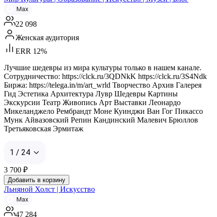
Max
22 098
Женская аудитория
ERR 12%
Лучшие шедевры из мира культуры только в нашем канале.
Сотрудничество: https://clck.ru/3QDNkK https://clck.ru/3S4Ndk
Биржа: https://telega.in/m/art_wrld Творчество Архив Галерея
Гид Эстетика Архитектура Лувр Шедевры Картины
Экскурсии Театр Живопись Арт Выставки Леонардо
Микеланджело Рембрандт Моне Куинджи Ван Гог Пикассо
Мунк Айвазовский Репин Кандинский Малевич Брюллов
Третьяковская Эрмитаж
1 / 24
3 700
₽
Добавить в корзину
Льняной Холст | Искусство
Max
47 284