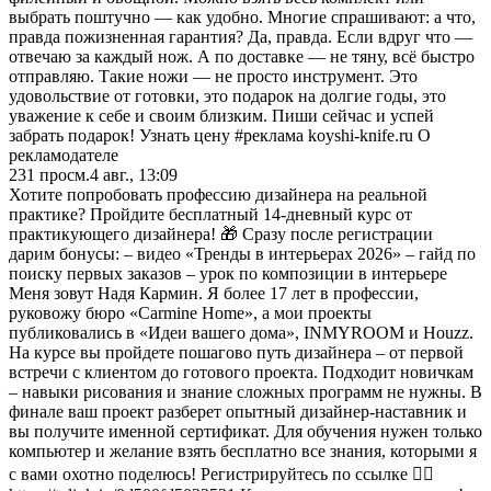
выбрать поштучно — как удобно. Многие спрашивают: а что,
правда пожизненная гарантия? Да, правда. Если вдруг что —
отвечаю за каждый нож. А по доставке — не тяну, всё быстро
отправляю. Такие ножи — не просто инструмент. Это
удовольствие от готовки, это подарок на долгие годы, это
уважение к себе и своим близким. Пиши сейчас и успей
забрать подарок! Узнать цену #реклама koyshi-knife.ru О
рекламодателе
231
просм.
4 авг., 13:09
Хотите попробовать профессию дизайнера на реальной
практике? Пройдите бесплатный 14-дневный курс от
практикующего дизайнера! 🎁 Сразу после регистрации
дарим бонусы: – видео «Тренды в интерьерах 2026» – гайд по
поиску первых заказов – урок по композиции в интерьере
Меня зовут Надя Кармин. Я более 17 лет в профессии,
руковожу бюро «Carmine Home», а мои проекты
публиковались в «Идеи вашего дома», INMYROOM и Houzz.
На курсе вы пройдете пошагово путь дизайнера – от первой
встречи с клиентом до готового проекта. Подходит новичкам
– навыки рисования и знание сложных программ не нужны. В
финале ваш проект разберет опытный дизайнер-наставник и
вы получите именной сертификат. Для обучения нужен только
компьютер и желание взять бесплатно все знания, которыми я
с вами охотно поделюсь! Регистрируйтесь по ссылке 👉🏼