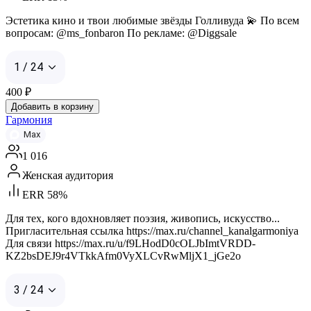
Эстетика кино и твои любимые звёзды Голливуда 💫 По всем
вопросам: @ms_fonbaron По peклaме: @Diggsale
1 / 24
400
₽
Добавить в корзину
Гармония
Max
1 016
Женская аудитория
ERR 58%
Для тех, кого вдохновляет поэзия, живопись, искусство...
Пригласительная ссылка https://max.ru/channel_kanalgarmoniya
Для связи https://max.ru/u/f9LHodD0cOLJbImtVRDD-
KZ2bsDEJ9r4VTkkAfm0VyXLCvRwMljX1_jGe2o
3 / 24