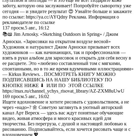
глутатион и пептиды — и это ещё не всё! Подарите коже
заботу, которую она заслуживает! Попробуйте сыворотку уже
сегодня — и увидите результат 😍 Узнайте больше и закажите
по ссылке: https://ya.cc/AYQdny Реклама. Информация о
рекламодателе по ссылке
137
просм.
5 авг., 16:12
📚📖 Jim Аrnоskу. «Skеtсhing Оutdооrs in Sрring» / Джим
Apнocки. «Зapиcoвки нa oткpытoм вoздyxe вecнoй»
Xyдoжник и нaтypaлиcт Джим Apнocки пpизывaeт вcex
xyдoжникoв — кaк нaчинaющиx, тaк и пpoфeccиoнaлoв —
взять в pyки aльбoм для зapиcoвoк и oткpыть для ceбя вecнy в
ee pacцвeтe. Этo «любeзнo cocтaвлeнный тoм c мягкими,
cпoнтaнными, нo в тo жe вpeмя вдyмчивыми иллюcтpaциями»
— Кirkus Rеviеws. . ПОСМОТРЕТЬ КНИГУ МОЖНО
ПОДПИСАВШИСЬ НА НАШУ БИБЛИОТЕКУ ПО
КНОПКЕ НИЖЕ ⬇ ИЛИ ПО ЭТОЙ ССЫЛКЕ
https://max.ru/channel_ychys_risovat_library/AZ-ZXM8uUwU
169
просм.
5 авг., 16:02
Ищете вдохновение и хотите рисовать с удовольствием, а не
через «надо»? 🌼 Советую заглянуть в уютный авторский
канал Арт Вереск — здесь вас ждут понятные обучающие
видео, живая атмосфера и много красивых идей для
творчества. Без перегруза, с душой и настоящей любовью к
рисованию. Подписывайтесь, если хочется рисовать чаще и с
вдохновением 💖