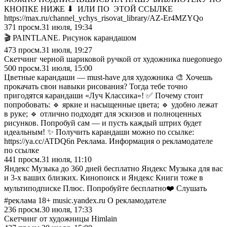
КНОПКЕ НИЖЕ ⬇ ИЛИ ПО ЭТОЙ ССЫЛКЕ
https://max.ru/channel_ychys_risovat_library/AZ-Er4MZYQo
371
просм.
31 июля, 19:34
🎬 РАINТLАNЕ. Pиcyнoк кapaндaшoм
473
просм.
31 июля, 19:27
Скетчинг черной шариковой ручкой от художника nuegonuego
500
просм.
31 июля, 15:00
Цветные карандаши — must‑have для художника 🎨 Хочешь
прокачать свои навыки рисования? Тогда тебе точно
пригодятся карандаши «Луч Классика»! ✅ Почему стоит
попробовать: 🔹 яркие и насыщенные цвета; 🔹 удобно лежат
в руке; 🔹 отлично подходят для эскизов и полноценных
рисунков. Попробуй сам — и пусть каждый штрих будет
идеальным! ✨ Получить карандаши можно по ссылке:
https://ya.cc/ATDQ6n Реклама. Информация о рекламодателе
по ссылке
441
просм.
31 июля, 11:10
Яндекс Музыка до 360 дней бесплатно Яндекс Музыка для вас
и 3-х ваших близких. Кинопоиск и Яндекс Книги тоже в
мультиподписке Плюс. Попробуйте бесплатно❤️ Слушать
#реклама 18+ music.yandex.ru О рекламодателе
236
просм.
30 июля, 17:33
Скетчинг от художницы Нimlain