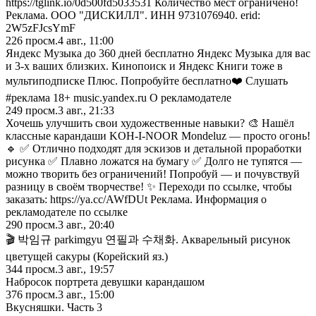
https://tglink.io/0d500fd5033531 Количество мест ограничено!
Реклама. ООО "ДИСКИЛЛ". ИНН 9731076940. erid:
2W5zFJcsYmF
226
просм.
4 авг., 11:00
Яндекс Музыка до 360 дней бесплатно Яндекс Музыка для вас
и 3-х ваших близких. Кинопоиск и Яндекс Книги тоже в
мультиподписке Плюс. Попробуйте бесплатно❤️ Слушать
#реклама 18+ music.yandex.ru О рекламодателе
249
просм.
3 авг., 21:33
Хочешь улучшить свои художественные навыки? 🎨 Нашёл
классные карандаши KOH-I-NOOR Mondeluz — просто огонь!
🔹 ✅ Отлично подходят для эскизов и детальной проработки
рисунка ✅ Плавно ложатся на бумагу ✅ Долго не тупятся —
можно творить без ограничений! Попробуй — и почувствуй
разницу в своём творчестве! ✨ Переходи по ссылке, чтобы
заказать: https://ya.cc/AWfDUt Реклама. Информация о
рекламодателе по ссылке
290
просм.
3 авг., 20:40
🎬 박임규 раrkimgуu 연필과 수채화. Aквapeльный pиcyнoк
цвeтyщeй caкypы (Корейский яз.)
344
просм.
3 авг., 19:57
Набросок портрета девушки карандашом
376
просм.
3 авг., 15:00
Вкусняшки. Часть 3