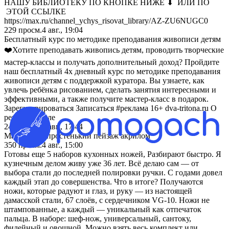
НАШУ БИБЛИОТЕКУ ПО КНОПКЕ НИЖЕ ⬇ ИЛИ ПО
ЭТОЙ ССЫЛКЕ
https://max.ru/channel_ychys_risovat_library/AZ-ZU6NUGC0
229
просм.
4 авг., 19:04
Бесплатный курс по методике преподавания живописи детям
❤️Хотите преподавать живопись детям, проводить творческие
мастер-классы и получать дополнительный доход? Пройдите
наш бесплатный 4х дневный курс по методике преподавания
живописи детям с поддержкой куратора. Вы узнаете, как
увлечь ребёнка рисованием, сделать занятия интересными и
эффективными, а также получите мастер-класс в подарок.
Зарегистрироваться Записаться #реклама 16+ dva-tritona.ru О
рекламодателе
245
просм.
4 авг., 17:44
Маленький-простенький пейзаж акрилом
350
просм.
4 авг., 15:00
Готовы еще 5 наборов кухонных ножей, Разбирают быстро. Я
кузнечным делом живу уже 36 лет. Всё делаю сам — от
выбора стали до последней полировки ручки. С годами довел
каждый этап до совершенства. Что в итоге? Получаются
ножи, которые радуют и глаз, и руку — из настоящей
дамасской стали, 67 слоёв, с сердечником VG-10. Ножи не
штампованные, а каждый — уникальный как отпечаток
пальца. В наборе: шеф-нож, универсальный, сантоку,
филейный и овощной. Можно взять весь комплект или