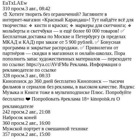
EuTxLAEw
310
просм.
3 авг., 08:42
🎨 Хотите творить без ограничений? Загляните в
интернет‑магазин «Красный Карандаш»! Тут найдёте всё для
творчества: 🔹 кисти и краски; 🔹 маркеры для скетчинга; 🔹
мольберты и скетчбуки — и ещё более 60 000 товаров! ✅
Бесплатная доставка по Москве и Петербургу (в пределах
МКАД и КАД) при заказе от 5 900 рублей. ✅ Бонусная
программа и закрытые распродажи. ✅ Привилегии от
партнёров — скидки в магазинах и онлайн‑школах. Пора
пополнить запас художественных материалов — переходите
по ссылке: https://ya.cc/AVtFMu Реклама. Информация о
рекламодателе по ссылке
328
просм.
3 авг., 08:33
Кинопоиск до 360 дней бесплатно Кинопоиск — тысячи
фильмов и сериалов без рекламы, в высоком качестве. Яндекс
Музыка и Книги тоже в мультиподписке Плюс. Попробуйте
бесплатно ❤️ Попробовать #реклама 18+ kinopoisk.ru О
рекламодателе
242
просм.
2 авг., 21:08
Набросок коней
360
просм.
2 авг., 16:00
Мужской портрет в смешанной технике
357
просм.
2 авг., 15:00