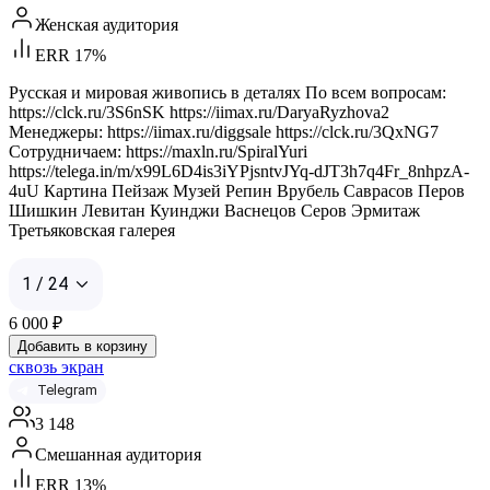
Женская аудитория
ERR 17%
Русская и мировая живопись в деталях По всем вопросам:
https://clck.ru/3S6nSK https://iimax.ru/DaryaRyzhova2
Менеджеры: https://iimax.ru/diggsale https://clck.ru/3QxNG7
Сотрудничаем: https://maxln.ru/SpiralYuri
https://telega.in/m/x99L6D4is3iYPjsntvJYq-dJT3h7q4Fr_8nhpzA-
4uU Картина Пейзаж Музей Репин Врубель Саврасов Перов
Шишкин Левитан Куинджи Васнецов Серов Эрмитаж
Третьяковская галерея
1 / 24
6 000
₽
Добавить в корзину
сквозь экран
Telegram
3 148
Смешанная аудитория
ERR 13%