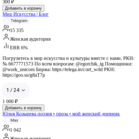
300
₽
Добавить в корзину
Мир Искусства | Блог
Telegram
15 335
Женская аудитория
ERR 6%
Погрузитесь в мир искусства и культуры вместе с нами. РКН:
№ 6677771573 По всем вопросам: @egorchik_tg Помощники:
@work_unicorn Биржа: https://telega.in/c/art_wrld РКН:
https://goo.su/g8aT7p
1 / 24
1 000
₽
Добавить в корзину
Юлия Козырева поэзия • проза • мой женский дневник
Max
1 042
Женская аудитория