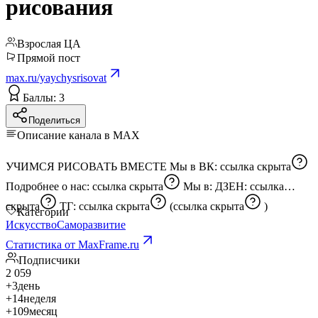
рисования
Взрослая ЦА
Прямой пост
max.ru/yaychysrisovat
Баллы: 3
Поделиться
Описание канала в MAX
УЧИМСЯ РИСОВАТЬ ВМЕСТЕ Мы в ВК:
ссылка скрыта
Подробнее о нас:
ссылка скрыта
Мы в: ДЗЕН:
ссылка
скрыта
ТГ:
ссылка скрыта
(
ссылка скрыта
)
Категории
Искусство
Саморазвитие
Статистика от MaxFrame.ru
Подписчики
2 059
+3
день
+14
неделя
+109
месяц