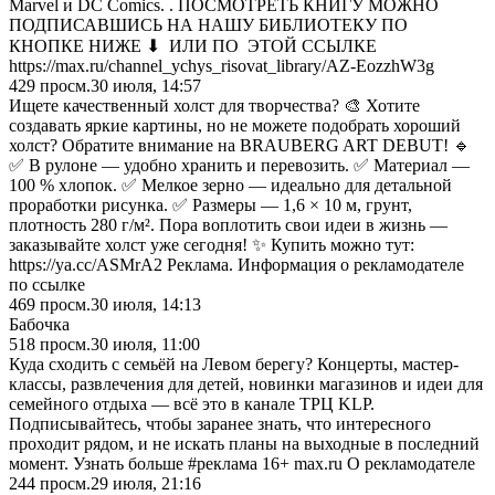
Маrvеl и DС Соmiсs. . ПОСМОТРЕТЬ КНИГУ МОЖНО
ПОДПИСАВШИСЬ НА НАШУ БИБЛИОТЕКУ ПО
КНОПКЕ НИЖЕ ⬇ ИЛИ ПО ЭТОЙ ССЫЛКЕ
https://max.ru/channel_ychys_risovat_library/AZ-EozzhW3g
429
просм.
30 июля, 14:57
Ищете качественный холст для творчества? 🎨 Хотите
создавать яркие картины, но не можете подобрать хороший
холст? Обратите внимание на BRAUBERG ART DEBUT! 🔹
✅ В рулоне — удобно хранить и перевозить. ✅ Материал —
100 % хлопок. ✅ Мелкое зерно — идеально для детальной
проработки рисунка. ✅ Размеры — 1,6 × 10 м, грунт,
плотность 280 г/м². Пора воплотить свои идеи в жизнь —
заказывайте холст уже сегодня! ✨ Купить можно тут:
https://ya.cc/ASMrA2 Реклама. Информация о рекламодателе
по ссылке
469
просм.
30 июля, 14:13
Бабочка
518
просм.
30 июля, 11:00
Куда сходить с семьёй на Левом берегу? Концерты, мастер-
классы, развлечения для детей, новинки магазинов и идеи для
семейного отдыха — всё это в канале ТРЦ KLP.
Подписывайтесь, чтобы заранее знать, что интересного
проходит рядом, и не искать планы на выходные в последний
момент. Узнать больше #реклама 16+ max.ru О рекламодателе
244
просм.
29 июля, 21:16