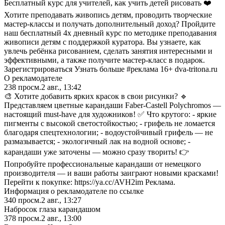
Бесплатный курс для учителей, как учить детей рисовать ❤️
Хотите преподавать живопись детям, проводить творческие
мастер-классы и получать дополнительный доход? Пройдите
наш бесплатный 4х дневный курс по методике преподавания
живописи детям с поддержкой куратора. Вы узнаете, как
увлечь ребёнка рисованием, сделать занятия интересными и
эффективными, а также получите мастер-класс в подарок.
Зарегистрироваться Узнать больше #реклама 16+ dva-tritona.ru
О рекламодателе
238
просм.
2 авг., 13:42
🎨 Хотите добавить ярких красок в свои рисунки? 🔹
Представляем цветные карандаши Faber-Castell Polychromos —
настоящий must-have для художников! ✅ Что крутого: - яркие
пигменты с высокой светостойкостью; - грифель не ломается
благодаря спецтехнологии; - водоустойчивый грифель — не
размазывается; - экологичный лак на водной основе; -
карандаши уже заточены — можно сразу творить! 👉
Попробуйте профессиональные карандаши от немецкого
производителя — и ваши работы заиграют новыми красками!
Перейти к покупке: https://ya.cc/AVH2im Реклама.
Информация о рекламодателе по ссылке
340
просм.
2 авг., 13:27
Набросок глаза карандашом
378
просм.
2 авг., 13:00