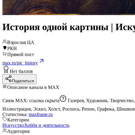
История одной картины | Иску
Взрослая ЦА
РКН
Прямой пост
max.ru/pic_history
Нет баллов
Поделиться
Описание канала в MAX
Связь MAX:
ссылка скрыта
Галерея, Художник, Творчество, Рисование, Эрмитаж, Третьяковка, Выставки, Искусствовед, Экскурсовод, Гид, Рисунок, Хобби, Пейзаж, Сюрреализм,
Статистика:
maxframe.ru
Категории
Искусство
Хобби и деятельность
Аудитория