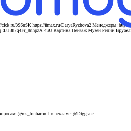
clck.ru/3S6nSK https://iimax.ru/DaryaRyzhova2 Менеджеры: https://
YPjsntvJYq-dJT3h7q4Fr_8nhpzA-4uU Картина Пейзаж Музей Репин В
опросам: @ms_fonbaron По peклaме: @Diggsale