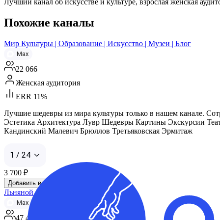
Лучший канал об искусстве и культуре, взрослая женская ауд
Похожие каналы
Мир Культуры | Образование | Искусство | Музеи | Блог
Max
22 066
Женская аудитория
ERR 11%
Лучшие шедевры из мира культуры только в нашем канале. Сотрудн
Эстетика Архитектура Лувр Шедевры Картины Экскурсии Теа
Кандинский Малевич Брюллов Третьяковская Эрмитаж
1 / 24
3 700
₽
Добавить в корзину
Льняной Холст | Искусство
Max
47 442