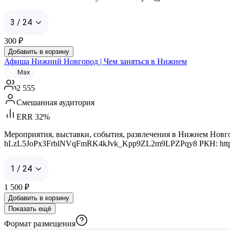
3 / 24
300
₽
Добавить в корзину
Афиша Нижний Новгород | Чем заняться в Нижнем
Max
2 555
Смешанная аудитория
ERR 32%
Мероприятия, выставки, события, развлечения в Нижнем Новгоро
hLzL5JoPx3FrblNVqFmRK4kJvk_Kpp9ZL2m9LPZPqy8 РКН: https://k
1 / 24
1 500
₽
Добавить в корзину
Показать ещё
Формат размещения