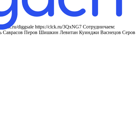
iimax.ru/diggsale https://clck.ru/3QxNG7 Сотрудничаем:
рубель Саврасов Перов Шишкин Левитан Куинджи Васнецов Серов