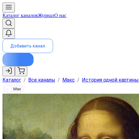
Каталог каналов
Журнал
О нас
Добавить канал
Каталог
/
Все каналы
/
Макс
/
История одной картины 
Max