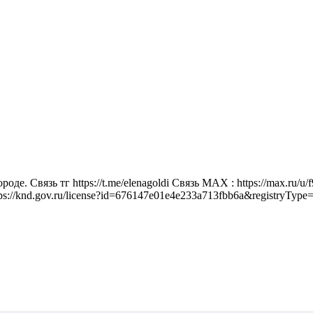
де. Связь тг https://t.me/elenagoldi Связь MAX : https://max.r
nd.gov.ru/license?id=676147e01e4e233a713fbb6a&registryType=b