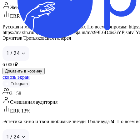
Женская аудитория
ERR 17%
Русская и мировая живопись в деталях По всем вопросам: https://
https://maxln.ru/SpiralYuri https://telega.in/m/x99L6D4is3i
Эрмитаж Третьяковская галерея
1 / 24
6 000
₽
Добавить в корзину
сквозь экран
Telegram
3 158
Смешанная аудитория
ERR 13%
Эстетика кино и твои любимые звёзды Голливуда 💫 По всем в
1 / 24