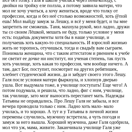
Всё без толку. Галя в школе училась через пень-колоду, с
двойки на тройку еле ползла, а потому заявила матери, что
мол не хочу учиться, а хочу жениться, вроде что толку от
профессии, когда и без неё столько возможностей, хоть @пой
ешь! Мол выйду замуж за Лешку, и всё у меня будет, и ты мне
запретить не сможешь. Таня, махнула рукой, мол ладно, дружи
ты со своим Лёшкой, мешать не буду, только условие у меня
есть: подаёшь документы хотя бы в наше училище, и
получаешь хоть какую-то специальность. И взрослой жизнью
жить не торопись, отучишься, тогда и свадьбу вам сыграем.
Понимала женщина, что с таким аттестатом и рвением к учебе
не светит ее дочке ни институт, ни ученая степень, так пусть
хоть училище, хоть какая то профессия, чем вообще ничего. А
там, даст Бог, поступит, посмотрит на других ребятишек,
хлебнет студенческой жизни, да и забудет своего этого Лешу.
Галя после условия матери фыркнула, и хлопнув дверью
ушла. Вот выдумала тоже, в училище поступать! Еще чего! А
потом подумала, и решила, что ладно, фиг с ним, училище,
так училище, зато мозг выносить перестанет мать. Надежды
Татьяны не оправдались. Про Лешу Галя не забыла, и все
вечера проводила только с ним. Ладно хоть мало- мало
училась, и то хорошо. А тут и у Татьяны в личной жизни
перемены случились, мужчину встретила, а чуть погодя и
замуж за него вышла. Хороший мужчина, даже Галя одобрила,
мол что уж, мама, живите. Заканчивала училище Галя уже