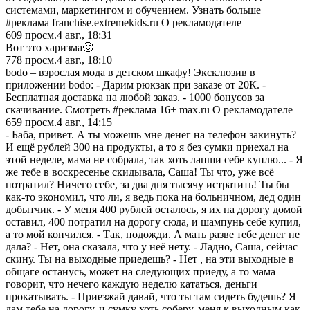
системами, маркетингом и обучением. Узнать больше
#реклама franchise.extremekids.ru О рекламодателе
609
просм.
4 авг., 18:31
Вот это харизма🙂
778
просм.
4 авг., 18:10
bodo – взрослая мода в детском шкафу! Эксклюзив в
приложении bodo: - Дарим рюкзак при заказе от 20К. -
Бесплатная доставка на любой заказ. - 1000 бонусов за
скачивание. Смотреть #реклама 16+ max.ru О рекламодателе
659
просм.
4 авг., 14:15
- Баба, привет. А ты можешь мне денег на телефон закинуть?
И ещё рублей 300 на продукты, а то я без сумки приехал на
этой неделе, мама не собрала, так хоть лапши себе куплю... - Я
же тебе в воскресенье скидывала, Саша! Ты что, уже всё
потратил? Ничего себе, за два дня тысячу истратить! Ты бы
как-то экономил, что ли, я ведь пока на больничном, дед один
добытчик. - У меня 400 рублей осталось, я их на дорогу домой
оставил, 400 потратил на дорогу сюда, и шампунь себе купил,
а то мой кончился. - Так, подожди. А мать разве тебе денег не
дала? - Нет, она сказала, что у неё нету. - Ладно, Саша, сейчас
скину. Ты на выходные приедешь? - Нет , на эти выходные в
общаге останусь, может на следующих приеду, а то мама
говорит, что нечего каждую неделю кататься, деньги
прокатывать. - Приезжай давай, что ты там сидеть будешь? Я
дам тебе на дорогу, и сумку хоть соберу, меня к выходным как