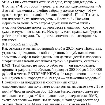
отца. - Ой! - схватился отец за сердце, когда увидел дочь. -
Что, папа? Что с тобой? - перепугалась молодая женщина. - А!
Это ты! - мужчина спокойно забрал у дочери сумку. - Я уж
думал смерть свою нашёл! Бледня бледнёй! - Папа! Ты зачем
так пугаешь? - улыбнулась дочь. - Поехали? - Поехали.
Держись за меня. А то ветром сдует, ищи потом тебя! -
мужчина бережно помог дочери сесть в машину. - совсем
худая, измученная какая-то. Нет, дочь, мать права, как будто в
рабство тебя отдали. Ты прости, конечно, но выглядишь ты
так себе!
871
просм.
5 авг., 05:26
Как открыть мультиспортивный клуб в 2026 году? Представь:
утром ты приходишь в свой спортивный клуб, наливаешь
ароматный кофе и наблюдаешь, как десятки детей и взрослых
с горящими глазами осваивают трюки на роликах, скейтах и
BMX. Твой бизнес не просто работает — он вдохновляет,
приносит радость и стабильный доход от 300 000 до 1 500 000
рублей в месяц. EXTREME KIDS даёт такую возможность: ✅
60+ клубов в 50 городах с 2019 года — отлаженная модель ✅
Пожизненная поддержка и собственный отдел
лидогенерации: вы получаете клиентов на автомате уже с 1-го
дня! ✅ Чистая прибыль 300–1,5 млн ₽/мес: реально даже для
небольшого города. ✅ 6 направлений: роллер-школа, BMX,
скейт, беговелы — клиенты на годы, и ваш доход растёт год
от года. Запуск за 34 дня: без лицензий, с готовыми IT-