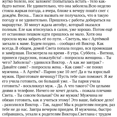
жутко болело, нос заложен! Попыталась встать - тело как-
будто ватное. Не удивительно, что она заболела.Всю неделю
стояла жаркая погода, а вчера, ближе к вечеру пошёл снег с
дождём. Весна... Такси вызвать не получалось, что в такую
погоду и не удивительно. Пришлось с работы добираться на
маршрутке. 30 минут ждала автобус, который оказался
полным. Еле как втиснулась в салон, уже хорошо. Потом ещё
от остановки пешком идти пришлось не мало. Хотя она
просила мужа забрать её по пути. - Светуль, мы с Артёмкой
заехали к маме. Будем поздно. - сообщил ей Виктор. Как
всегда..В общем, домой Света попала поздно, вся промокшая
и замёрзшая. Посмотрела на время - 8 утра. Суббота. - Витюш,
принеси градусник, пожалуйста! - попросила женщина. - Ты
чего? Заболела? - удивился Виктор. - А как же завтрак? -
Давайте сами? - попросила жена. - Как сами? - не понял
мужчина. - А Артём? - Парню уже 10 лет! Да и ты взрослый
мужик. Приготовьте яичницу? Пусть тебе сын поможет. Я же
его учила готовить, он большой уже. - Ты парня учила
готовить? - воскликнул муж. - Да. А что такого? Он целыми
днями в телефоне. Ничего не хочет делать. - пожала плечами
Света. - Ты совсем больная? Он же мужик! Мужчина не
обязан готовить, как и учиться этому! Это ваше, бабское дело!
- разозлился Виктор. - Так, ладно! Мы к родителям поедем, раз
тебе не до нас. Завтра вечером приедем. И мужчины, быстро
собравшись, уехали к родителям Виктора.Светлана с трудом