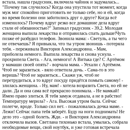
встала, нашла градусник, включила чайник и задумалась...
"Почему так случилось? Когда она упустила тот момент, когда
муж мог спокойно приготовить не только себе, но и ей, когда
во время болезни они заботились друг о друге? Когда всё
изменилось? Почему вдруг резко все домашние дела вдруг
стали её обязанностью?" Запикал градусник - 39,2. Молодая
женщина выпила лекарства и отправилась спать дальше!Чуть
позже её разбудил телефон. Звонила мама: - Светуль, а ты чего
не отвечаешь? Я привыкла, что ты утром звонишь - потеряла
тебя. - переживала Виктория Александровна. - Мам,
приболела немного. Выпила лекарства и снова уснула. -
прохрипела Света. - Ага, немного! А Витька где? С Артёмом
у мамаши своей опять? - ворчала мама. - Уехали с Артёмом.
Чтоб не заразиться. - вяло ответила дочь. - Сама-то в это
веришь? Чтоб не заразиться... Скажи уж, чтоб не
перетрудиться, а то вдруг посуду придётся помыть самому! -
злилась женщина. - Ну, мам! - хотела возразить Света, но ей не
дали. Да и она сама всё прекрасно понимала. - Не мамкай!
Имею право злиться. Я тебя замуж отдавала, а не в рабство!
Температуру мерила? - Ага. Высокая утром была. Сейчас
полегче, вроде. Только сил нет. - пожаловалась дочка маме. -
Лежи! Сейчас папа тебя заберёт. Буду на ноги поднимать! Не
дело это - одной болеть. Жди. - и Виктория Александровна
отключила вызов. Светлана тихонько встала, умылась, собрала
необходимые вещи, свой ноутбук, и уже готовая встречала