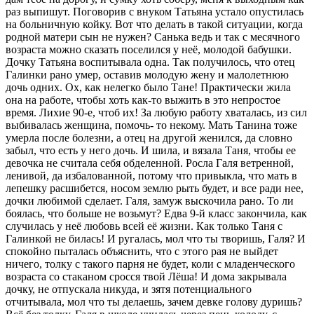
раз выпишут. Поговорив с внуком Татьяна устало опустилась
на больничную койку. Вот что делать в такой ситуации, когда
родной матери сын не нужен? Санька ведь и так с месячного
возраста можно сказать поселился у неё, молодой бабушки.
Дочку Татьяна воспитывала одна. Так получилось, что отец
Галинки рано умер, оставив молодую жену и малолетнюю
дочь одних. Ох, как нелегко было Тане! Практически жила
она на работе, чтобы хоть как-то выжить в это непростое
время. Лихие 90-е, чтоб их! За любую работу хваталась, из сил
выбивалась женщина, помочь- то некому. Мать Танина тоже
умерла после болезни, а отец на другой женился, да словно
забыл, что есть у него дочь. И шила, и вязала Таня, чтобы ее
девочка не считала себя обделенной. Росла Галя ветренной,
ленивой, да избалованной, потому что привыкла, что мать в
лепешку расшибется, носом землю рыть будет, и все ради нее,
дочки любимой сделает. Галя, замуж выскочила рано. То ли
боялась, что больше не возьмут? Едва 9-й класс закончила, как
случилась у неё любовь всей её жизни. Как только Таня с
Галинкой не билась! И ругалась, мол что ты творишь, Галя? И
спокойно пыталась объяснить, что с этого рая не выйдет
ничего, толку с такого парня не будет, коли с младенческого
возраста со стаканом сросся твой Лёша! И дома закрывала
дочку, не отпускала никуда, и зятя потенциального
отчитывала, мол что ты делаешь, зачем девке голову дуришь?