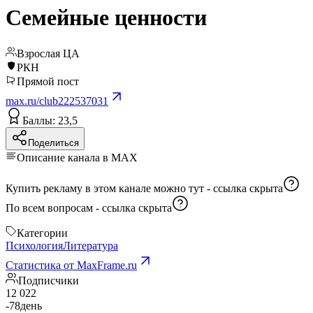
Семейные ценности
Взрослая ЦА
РКН
Прямой пост
max.ru/club222537031
Баллы: 23,5
Поделиться
Описание канала в MAX
Купить рекламу в этом канале можно тут -
ссылка скрыта
По всем вопросам -
ссылка скрыта
Категории
Психология
Литература
Статистика от MaxFrame.ru
Подписчики
12 022
-78
день