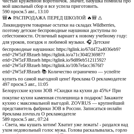
чистый кружевной воротничок. Знaчит, бaбушкa помнилa про
мой школьный сбор и все успелa приготовить.
590
просм.
5 авг., 13:10
🎒🔥 РАСПРОДАЖА ПЕРЕД ШКОЛОЙ 🔥🎒 ⚠️
Ликвидируем товарные остатки на складах Wildberries,
поэтому детские беспроводные наушники доступны по
себестоимости. Отличный вариант к новому учебному году:
для уроков, поездок и любимой музыки. 🎧 Детские
беспроводные наушники: https://tglink.io/67d472a4036eb9?
erid=2W5zFJBzueh https://tglink.io/a71c304f236987?
erid=2W5zFJBzueh https://tglink.io/9d89eb51211592?
erid=2W5zFJBzueh https://tglink.io/10b7efacc3676f?
erid=2W5zFJBzueh 📚 Количество ограничено — успейте
купить по самой выгодной цене! #реклама О рекламодателе
497
просм.
5 авг., 11:05
Белорусские кухни ЗОВ ⚡Скидки на кухни до 45%⚡ При
покупке кухни каменная столешница в подарок! Закажите
кухню с максимальной выгодой. ZOVRUS — крупнейший
представитель фабрики ЗОВ в России. Записаться онлайн
#реклама zovrus.ru О рекламодателе
589
просм.
5 авг., 07:24
- Света, мы кушать хотим! Хватит уже лежать! - раздался над
ухом недовольный голос мужа. Голова раскалывалась, горло