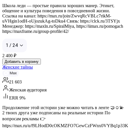
Школа леди — простые правила хороших манер. Этикет,
общение и культура поведения в повседневной жизни.
Ссылка на канал: https://max.ru/join/ZwvqRcVBLc7rikM-
uVHgin1odH-oUjozukAg-toDku4 Связь: https://clck.ru/3TSYjx
Менеджер: https://maxln.ru/SpiralMiya, https://iimax.ru/pomogach
https://maxframe.ru/group-profile/42/
1 / 24
2 400
₽
Добавить в корзину
Женские тайны
Max
21 603
Женская аудитория
ERR 9%
Продолжение этой истории уже можно читать в ленте 🤝☺️💫
2 твоих друга уже подписаны на реальные истории По
вопросам рекламы 👉
https://max.ru/u/f9LHodD0cOKMZFO7GewCzFWnx0VYBq1p33K