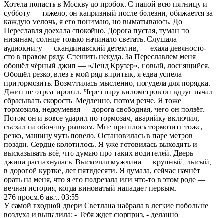
Хотела попасть в Москву до пробок. С папой всю пятницу и
субботу — тяжело, он капризный после болезни, обижается за
каждую мелочь, я его понимаю, но выматываюсь. До
Переславля доехала спокойно. Дорога пустая, туман по
низинам, солнце только начинало светать. Слушала
аудиокнигу — скандинавский детектив, — ехала девяносто-
сто в правом ряду. Спешить некуда. За Переславлем меня
обошёл чёрный джип — «Ленд Крузер», новый, лоснящийся.
Обошёл резко, влез в мой ряд впритык, я едва успела
притормозить. Возмутилась мысленно, погудела для порядка.
Джип не отреагировал. Через пару километров он вдруг начал
сбрасывать скорость. Медленно, потом резче. Я тоже
тормозила, недоумевая — дорога свободная, чего он ползёт.
Потом он и вовсе ударил по тормозам, аварийку включил,
съехал на обочину рывком. Мне пришлось тормозить тоже,
резко, машину чуть повело. Остановилась в паре метров
позади. Сердце колотилось. Я уже готовилась выходить и
высказывать всё, что думаю про таких водителей. Дверь
джипа распахнулась. Выскочил мужчина — крупный, лысый,
в дорогой куртке, лет пятидесяти. Я думала, сейчас начнёт
орать на меня, что я его подрезала или что-то в этом роде —
вечная история, когда виноватый нападает первым.
276
просм.
6 авг., 03:55
У самой входной двери Светлана набрала в легкие побольше
воздуха и выпалила: - Тебя ждет сюрприз, - деланно