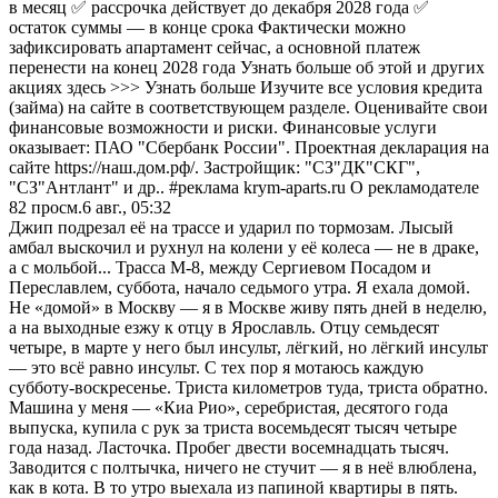
в месяц ✅ рассрочка действует до декабря 2028 года ✅
остаток суммы — в конце срока Фактически можно
зафиксировать апартамент сейчас, а основной платеж
перенести на конец 2028 года Узнать больше об этой и других
акциях здесь >>> Узнать больше Изучите все условия кредита
(займа) на сайте в соответствующем разделе. Оценивайте свои
финансовые возможности и риски. Финансовые услуги
оказывает: ПАО "Сбербанк России". Проектная декларация на
сайте https://наш.дом.рф/. Застройщик: "СЗ"ДК"СКГ",
"СЗ"Антлант" и др.. #реклама krym-aparts.ru О рекламодателе
82
просм.
6 авг., 05:32
Джип подрезал её на трассе и ударил по тормозам. Лысый
амбал выскочил и рухнул на колени у её колеса — не в драке,
а с мольбой... Трасса М-8, между Сергиевом Посадом и
Переславлем, суббота, начало седьмого утра. Я ехала домой.
Не «домой» в Москву — я в Москве живу пять дней в неделю,
а на выходные езжу к отцу в Ярославль. Отцу семьдесят
четыре, в марте у него был инсульт, лёгкий, но лёгкий инсульт
— это всё равно инсульт. С тех пор я мотаюсь каждую
субботу-воскресенье. Триста километров туда, триста обратно.
Машина у меня — «Киа Рио», серебристая, десятого года
выпуска, купила с рук за триста восемьдесят тысяч четыре
года назад. Ласточка. Пробег двести восемнадцать тысяч.
Заводится с полтычка, ничего не стучит — я в неё влюблена,
как в кота. В то утро выехала из папиной квартиры в пять.