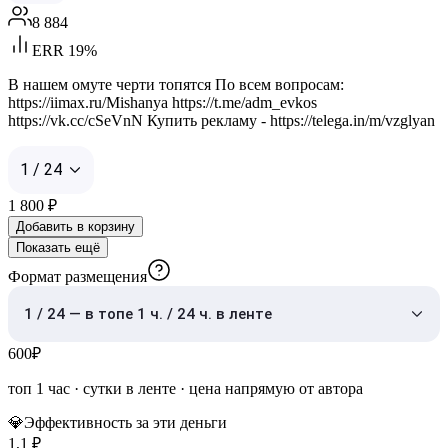
8 884
ERR 19%
В нашем омуте черти топятся По всем вопросам:
https://iimax.ru/Mishanya https://t.me/adm_evkos
https://vk.cc/cSeVnN Купить рекламу - https://telega.in/m/vzglyan
1 / 24
1 800
₽
Добавить в корзину
Показать ещё
Формат размещения
1 / 24 — в топе 1 ч. / 24 ч. в ленте
600
₽
топ 1 час
·
сутки в ленте
· цена напрямую от автора
💎
Эффективность за эти деньги
1,1
₽