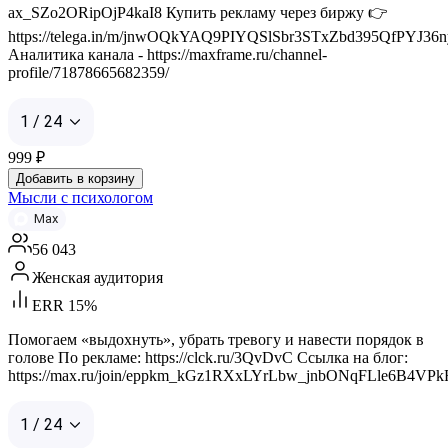
ax_SZo2ORipOjP4kaI8 Купить рекламу через биржу 👉
https://telega.in/m/jnwOQkYAQ9PIYQSlSbr3STxZbd395QfPYJ36n
Аналитика канала - https://maxframe.ru/channel-
profile/71878665682359/
1 / 24
999
₽
Добавить в корзину
Мысли с психологом
Max
56 043
Женская аудитория
ERR 15%
Помогаем «выдохнуть», убрать тревогу и навести порядок в
голове По рекламе: https://clck.ru/3QvDvC Ссылка на блог:
https://max.ru/join/eppkm_kGz1RXxLYrLbw_jnbONqFLle6B4VP
1 / 24