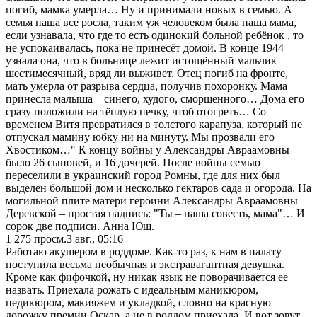
погиб, мамка умерла… Ну и принимали новых в семью. А
семья наша все росла, таким уж человеком была наша мама,
если узнавала, что где то есть одинокий больной ребёнок , то
не успокаивалась, пока не принесёт домой. В конце 1944
узнала она, что в больнице лежит истощённый мальчик
шестимесячный, вряд ли выживет. Отец погиб на фронте,
мать умерла от разрыва сердца, получив похоронку. Мама
принесла малыша – синего, худого, сморщенного… Дома его
сразу положили на тёплую печку, чтоб отогреть… Со
временем Витя превратился в толстого карапуза, который не
отпускал мамину юбку ни на минуту. Мы прозвали его
Хвостиком…" К концу войны у Александры Авраамовны
было 26 сыновей, и 16 дочерей. После войны семью
переселили в украинский город Ромны, где для них был
выделен большой дом и несколько гектаров сада и огорода. На
могильной плите матери героини Александры Авраамовны
Деревской – простая надпись: "Ты – наша совесть, мама"… И
сорок две подписи. Анна Ющ.
1 275
просм.
3 авг., 05:16
Работаю акушером в роддоме. Как-то раз, к нам в палату
поступила весьма необычная и экстравагантная девушка.
Кроме как фифочкой, ну никак язык не поворачивается ее
назвать. Приехала рожать с идеальным маникюром,
педикюром, макияжем и укладкой, словно на красную
дорожку премии Оскар, а не в роддом приехала. И вот зовут