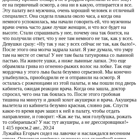
ее на первичный осмотр, а она ни в какую, отпирается и все.
Эту палату вел мужчина, очень хороший человек и отличный
специалист. Она сидела плакала около часа, а когда она
немного успокоилась, мы начали говорить ей, что мужчины
врачи очень часто даже лучше женщин, и что все будет на
высоте. Стали спрашивать у нее, почему она так боится, на
что получили ответ, что у нее там немного не так, как у всех.
Девушки сразу: «Ну так у нас у всех сейчас не так, как было!».
После этого она молча задрала халат. Я уже думала, что умру
там на месте от смеха! У нее там была татуировка со львиной
пастью. На животе ушки, а ниже львиные лапки. Это еще
обрамляла грива из огненно-рыжих волос на лобке. Так еще
мордочка у этого льва была безумно серьезной. Мы конечно
улыбнулись, приободрили ее и отправили на осмотр. Я
осталась с роженицами из этой палаты, и мы пошли под дверь
кабинета, ожидая реакции врача. Когда она зашла, доктор
спросил, чего она так боялась то. После этого гробовая
тишина на минуту и дикий хохот акушерки и врача. Акушерка
вылетела из кабинета безумно красная, словно рак. Спустя
какое-то время врач зашел к ней в палату, чтобы отдать
направление, и говорит: «Как же ты, моя голубушка, рожать
то собираешься? У нас тут акушеры, а не дрессировщики!»
1 415
просм.
2 авг., 20:24
Лужайка Егорыч сидел на лавочке и наслаждался весенним
утром. Огромная черёмуха склонила над скамейкой ветви,