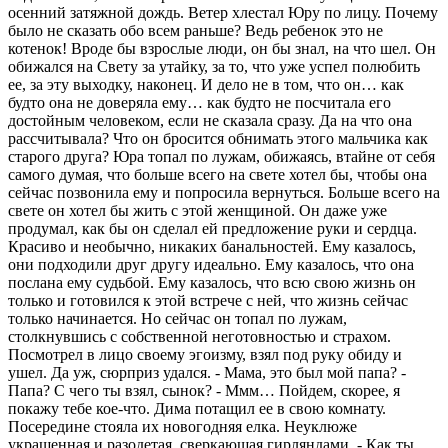
осенний затяжной дождь. Ветер хлестал Юру по лицу. Почему
было не сказать обо всем раньше? Ведь ребенок это не
котенок! Вроде бы взрослые люди, он бы знал, на что шел. Он
обижался на Свету за утайку, за то, что уже успел полюбить
ее, за эту выходку, наконец. И дело не в том, что он… как
будто она не доверяла ему… как будто не посчитала его
достойным человеком, если не сказала сразу. Да на что она
рассчитывала? Что он бросится обнимать этого мальчика как
старого друга? Юра топал по лужам, обижаясь, втайне от себя
самого думая, что больше всего на свете хотел бы, чтобы она
сейчас позвонила ему и попросила вернуться. Больше всего на
свете он хотел бы жить с этой женщиной. Он даже уже
продумал, как бы он сделал ей предложение руки и сердца.
Красиво и необычно, никаких банальностей. Ему казалось,
они подходили друг другу идеально. Ему казалось, что она
послана ему судьбой. Ему казалось, что всю свою жизнь он
только и готовился к этой встрече с ней, что жизнь сейчас
только начинается. Но сейчас он топал по лужам,
столкнувшись с собственной неготовностью и страхом.
Посмотрел в лицо своему эгоизму, взял под руку обиду и
ушел. Да уж, сюрприз удался. - Мама, это был мой папа? -
Папа? С чего ты взял, сынок? - Ммм… Пойдем, скорее, я
покажу тебе кое-что. Дима потащил ее в свою комнату.
Посередине стояла их новогодняя елка. Неуклюже
украшенная и разодетая, сверкающая гирляндами. - Как ты