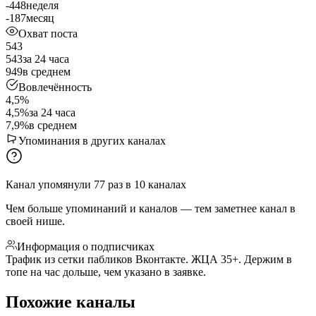
-448
неделя
-187
месяц
Охват поста
543
543
за 24 часа
949
в среднем
Вовлечённость
4,5%
4,5%
за 24 часа
7,9%
в среднем
Упоминания в других каналах
Канал упомянули
77
раз
в
10
каналах
Чем больше упоминаний и каналов — тем заметнее канал в
своей нише.
Информация о подписчиках
Трафик из сетки пабликов Вконтакте. ЖЦА 35+. Держим в
топе на час дольше, чем указано в заявке.
Похожие каналы