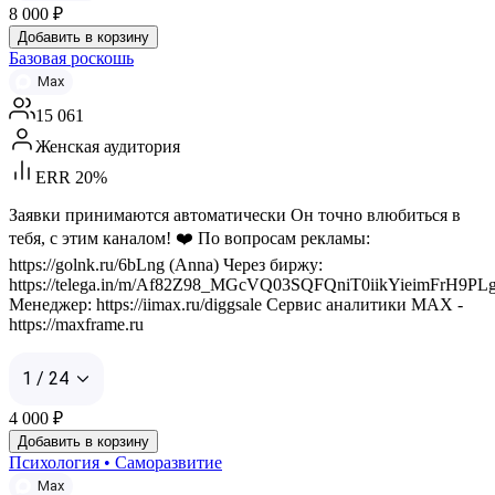
8 000
₽
Добавить в корзину
Базовая роскошь
Max
15 061
Женская аудитория
ERR 20%
Заявки принимаются автоматически Он точно влюбиться в
тебя, с этим каналом! ❤️ По вопросам рекламы:
https://golnk.ru/6bLng (Anna) Через биржу:
https://telega.in/m/Af82Z98_MGcVQ03SQFQniT0iikYieimFrH9
Менеджер: https://iimax.ru/diggsale Сервис аналитики MAX -
https://maxframe.ru
1 / 24
4 000
₽
Добавить в корзину
Психология • Саморазвитие
Max