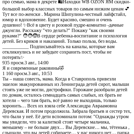
про семью, мама в декрете 🛍️Находки WB OZON ЯМ скидки-
большой выбор классных товаров по самым низким ценам 💕
Тут все по-женски . Марина Шипулина-честный лайфстайл,
юмор и вдохновение. Будет красиво, смешно и очень
душевно! ✨Всё в цвету и розовой пудре-комнатно -дачные
джунгли. Расскажу "что делать?" Покажу "как своими
руками?" 🧑‍🧑‍🧒В сердце ребенка-воспитание и психология
детей. Без криков и наказаний. Только польза, без воды.
___________ Подписывайтесь на каналы, которые вам
откликнулись и не забудьте сохранить пост, чтобы не
потерять✨
935
просм.
3 авг., 14:00
Я и современные раковины🤣
1 160
просм.
3 авг., 10:53
Ты – наша совесть, мама. Когда в Ставрополь привезли
эшелон эвакуированных из Ленинграда детей сирот, малыши
стоять уже не могли, дистрофики. Горожане разобрали детей
по домам, осталось семнадцать самых слабых, их брать не
хотели – чего там брать, всё равно не выходишь, только
хоронить… Всех их взяла себе Александра Авраамовна
Деревская. И потом продолжила. Забрала братьев и сестер тех,
что были у неё. Её дети вспоминали потом: "Однажды утром
мы увидели, что за калиткой стоят четыре мальчика,
меньшему – не больше двух… Вы Деревские… мы, тётенька ,
слышали, что вы детей собираете… у нас никого нет… папка