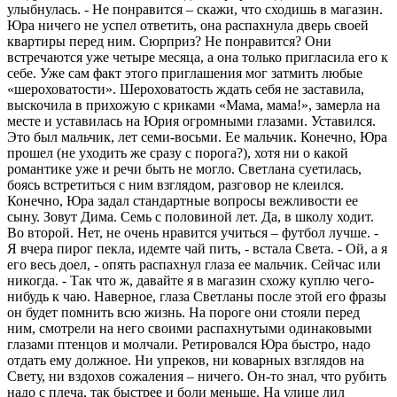
улыбнулась. - Не понравится – скажи, что сходишь в магазин.
Юра ничего не успел ответить, она распахнула дверь своей
квартиры перед ним. Сюрприз? Не понравится? Они
встречаются уже четыре месяца, а она только пригласила его к
себе. Уже сам факт этого приглашения мог затмить любые
«шероховатости». Шероховатость ждать себя не заставила,
выскочила в прихожую с криками «Мама, мама!», замерла на
месте и уставилась на Юрия огромными глазами. Уставился.
Это был мальчик, лет семи-восьми. Ее мальчик. Конечно, Юра
прошел (не уходить же сразу с порога?), хотя ни о какой
романтике уже и речи быть не могло. Светлана суетилась,
боясь встретиться с ним взглядом, разговор не клеился.
Конечно, Юра задал стандартные вопросы вежливости ее
сыну. Зовут Дима. Семь с половиной лет. Да, в школу ходит.
Во второй. Нет, не очень нравится учиться – футбол лучше. -
Я вчера пирог пекла, идемте чай пить, - встала Света. - Ой, а я
его весь доел, - опять распахнул глаза ее мальчик. Сейчас или
никогда. - Так что ж, давайте я в магазин схожу куплю чего-
нибудь к чаю. Наверное, глаза Светланы после этой его фразы
он будет помнить всю жизнь. На пороге они стояли перед
ним, смотрели на него своими распахнутыми одинаковыми
глазами птенцов и молчали. Ретировался Юра быстро, надо
отдать ему должное. Ни упреков, ни коварных взглядов на
Свету, ни вздохов сожаления – ничего. Он-то знал, что рубить
надо с плеча, так быстрее и боли меньше. На улице лил