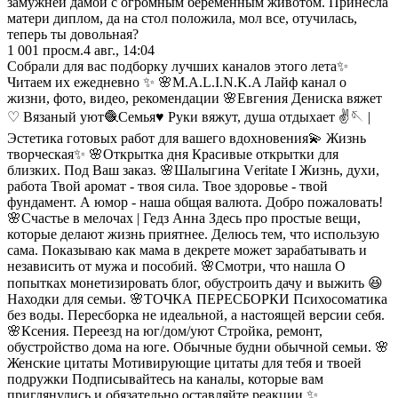
замужней дамой с огромным беременным животом. Принесла
матери диплом, да на стол положила, мол все, отучилась,
теперь ты довольная?
1 001
просм.
4 авг., 14:04
Собрали для вас подборку лучших каналов этого лета✨
Читаем их ежедневно ✨ 🌸M.A.L.I.N.K.A Лайф канал о
жизни, фото, видео, рекомендации 🌸Евгения Дениска вяжет
♡ Вязаный уют🧶Семья♥️ Руки вяжут, душа отдыхает ✌️🪡 |
Эстетика готовых работ для вашего вдохновения💫 Жизнь
творческая✨ 🌸Открытка дня Красивые открытки для
близких. Под Ваш заказ. 🌸Шалыгина Vеrіtаtе І Жизнь, духи,
работа Твой аромат - твоя сила. Твое здоровье - твой
фундамент. А юмор - наша общая валюта. Добро пожаловать!
🌸Счастье в мелочах | Гедз Анна Здесь про простые вещи,
которые делают жизнь приятнее. Делюсь тем, что использую
сама. Показываю как мама в декрете может зарабатывать и
независить от мужа и пособий. 🌸Смотри, что нашла О
попытках монетизировать блог, обустроить дачу и выжить 😆
Находки для семьи. 🌸ТОЧКА ПЕРЕСБОРКИ Психосоматика
без воды. Пересборка не идеальной, а настоящей версии себя.
🌸Ксения. Переезд на юг/дом/уют Стройка, ремонт,
обустройство дома на юге. Обычные будни обычной семьи. 🌸
Женские цитаты Мотивирующие цитаты для тебя и твоей
подружки Подписывайтесь на каналы, которые вам
приглянулись и обязательно оставляйте реакции ✨