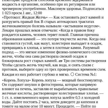
жидкость в организме, особенно при их регулярном или
чрезмерном употреблении. Максимум здоровья. Подписаться
1 023
просм.
1 авг., 12:00
«Протокол: Жидкая Желчь» — Как остановить рост камней и
разгрузить правый бок В старых аптекарских трактатах
желчнокаменную болезнь называли «застывшим недугом».
Лекари прошлых веков отмечали: «Когда в правом боку
рождается камень, человек теряет покой. Главная причина
образования камней — это потеря текучести желчи. Когда она
становится густой, как мазут, холестерин выпадает в осадок,
превращаясь в хлопья, а затем в плотные камни. Разумный
подход — это мягкое изменение физико-химического состава
желчи, чтобы она сама растворяла свежий осадок и
блокировала рост старых камней. 🧱 Три системы растворения
Чтобы сделать желчь текучей, как вода, и снять спазм с
протоков, выберите одну из трех проверенных временем схем.
Каждая из них работает глубоко и мягко. ⚪️ Система №1:
«Корень Лопуха» Корень лопуха — мощный биостимулятор.
Он содержит инулин и фитостерины, которые напрямую
влияют на печень, заставляя ее вырабатывать правильные
желчные кислоты, растворяющие холестериновые хлопья. —
1 ст. л. измельченного корня лопуха залейте 0,5 л холодной
воды. Дайте постоять 2 часа, затем доведите до кипения и
томите на малом огне 10 минут. Процедите. — Пейте по