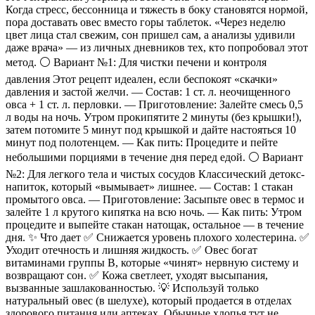
Когда стресс, бессонница и тяжесть в боку становятся нормой,
пора доставать овес вместо горы таблеток. «Через неделю
цвет лица стал свежим, сон пришел сам, а анализы удивили
даже врача» — из личных дневников тех, кто попробовал этот
метод. ⚪️ Вариант №1: Для чистки печени и контроля
давления Этот рецепт идеален, если беспокоят «скачки»
давления и застой желчи. — Состав: 1 ст. л. неочищенного
овса + 1 ст. л. перловки. — Приготовление: Залейте смесь 0,5
л воды на ночь. Утром прокипятите 2 минуты (без крышки!),
затем потомите 5 минут под крышкой и дайте настояться 10
минут под полотенцем. — Как пить: Процедите и пейте
небольшими порциями в течение дня перед едой. ⚪️ Вариант
№2: Для легкого тела и чистых сосудов Классический детокс-
напиток, который «вымывает» лишнее. — Состав: 1 стакан
промытого овса. — Приготовление: Засыпьте овес в термос и
залейте 1 л крутого кипятка на всю ночь. — Как пить: Утром
процедите и выпейте стакан натощак, остальное — в течение
дня. ✨ Что дает ✅ Снижается уровень плохого холестерина. ✅
Уходит отечность и лишняя жидкость. ✅ Овес богат
витаминами группы B, которые «чинят» нервную систему и
возвращают сон. ✅ Кожа светлеет, уходят высыпания,
вызванные зашлакованностью. 💡 Используй только
натуральный овес (в шелухе), который продается в отделах
здорового питания или аптеках. Обычные хлопья тут не