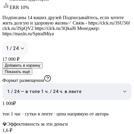
ERR 10%
Подписаны 14 ваших друзей Подписывайтесь, если хотите
жить долгую и здоровую жизнь✅ Связь - https://clck.ru/3SU56f
clck.ru/3SpQV2 https://clck.ru/3QkaJ6 Менеджер:
https://maxln.ru/SpiralMiya
1 / 24
17 000
₽
Добавить в корзину
Показать ещё
Формат размещения
1 / 24 — в топе 1 ч. / 24 ч. в ленте
1 000
₽
топ 1 час
·
сутки в ленте
· цена напрямую от автора
💎
Эффективность за эти деньги
1,6
₽