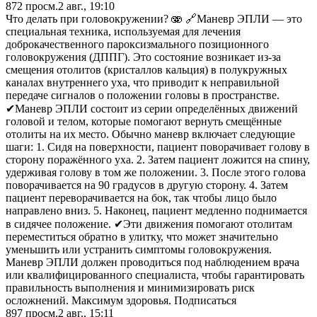
872
просм.
2 авг., 19:10
Что делать при головокружении? 🫨 🔗Маневр ЭПЛИ — это
специальная техника, используемая для лечения
доброкачественного пароксизмального позиционного
головокружения (ДППГ). Это состояние возникает из-за
смещения отолитов (кристаллов кальция) в полукружных
каналах внутреннего уха, что приводит к неправильной
передаче сигналов о положении головы в пространстве.
✔Маневр ЭПЛИ состоит из серии определённых движений
головой и телом, которые помогают вернуть смещённые
отолиты на их место. Обычно маневр включает следующие
шаги: 1. Сидя на поверхности, пациент поворачивает голову в
сторону поражённого уха. 2. Затем пациент ложится на спину,
удерживая голову в том же положении. 3. После этого голова
поворачивается на 90 градусов в другую сторону. 4. Затем
пациент переворачивается на бок, так чтобы лицо было
направлено вниз. 5. Наконец, пациент медленно поднимается
в сидячее положение. ✔Эти движения помогают отолитам
переместиться обратно в улитку, что может значительно
уменьшить или устранить симптомы головокружения.
Маневр ЭПЛИ должен проводиться под наблюдением врача
или квалифицированного специалиста, чтобы гарантировать
правильность выполнения и минимизировать риск
осложнений. Максимум здоровья. Подписаться
897
просм.
2 авг., 15:11