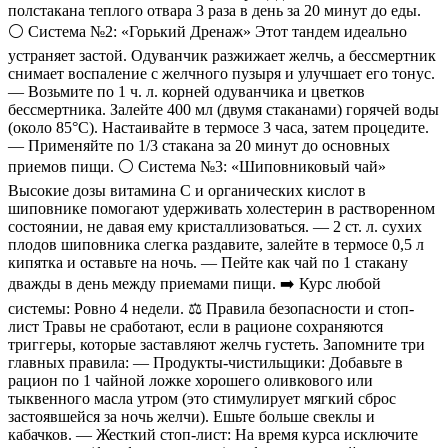
полстакана теплого отвара 3 раза в день за 20 минут до еды.
⚪️ Система №2: «Горький Дренаж» Этот тандем идеально
устраняет застой. Одуванчик разжижает желчь, а бессмертник
снимает воспаление с желчного пузыря и улучшает его тонус.
— Возьмите по 1 ч. л. корней одуванчика и цветков
бессмертника. Залейте 400 мл (двумя стаканами) горячей воды
(около 85°C). Настаивайте в термосе 3 часа, затем процедите.
— Применяйте по 1/3 стакана за 20 минут до основных
приемов пищи. ⚪️ Система №3: «Шиповниковый чай»
Высокие дозы витамина C и органических кислот в
шиповнике помогают удерживать холестерин в растворенном
состоянии, не давая ему кристаллизоваться. — 2 ст. л. сухих
плодов шиповника слегка раздавите, залейте в термосе 0,5 л
кипятка и оставьте на ночь. — Пейте как чай по 1 стакану
дважды в день между приемами пищи. ➡️ Курс любой
системы: Ровно 4 недели. ⚖️ Правила безопасности и стоп-
лист Травы не сработают, если в рационе сохраняются
триггеры, которые заставляют желчь густеть. Запомните три
главных правила: — Продукты-чистильщики: Добавьте в
рацион по 1 чайной ложке хорошего оливкового или
тыквенного масла утром (это стимулирует мягкий сброс
застоявшейся за ночь желчи). Ешьте больше свеклы и
кабачков. — Жесткий стоп-лист: На время курса исключите