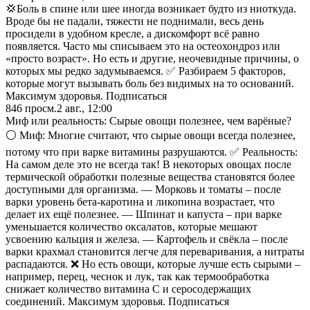
💢Боль в спине или шее иногда возникает будто из ниоткуда.
Вроде бы не падали, тяжести не поднимали, весь день
просидели в удобном кресле, а дискомфорт всё равно
появляется. Часто мы списываем это на остеохондроз или
«просто возраст». Но есть и другие, неочевидные причины, о
которых мы редко задумываемся. ✅ Разбираем 5 факторов,
которые могут вызывать боль без видимых на то оснований.
Максимум здоровья. Подписаться
846
просм.
2 авг., 12:00
Миф или реальность: Сырые овощи полезнее, чем варёные?
⚪️ Миф: Многие считают, что сырые овощи всегда полезнее,
потому что при варке витамины разрушаются. ✅ Реальность:
На самом деле это не всегда так! В некоторых овощах после
термической обработки полезные вещества становятся более
доступными для организма. — Морковь и томаты – после
варки уровень бета-каротина и ликопина возрастает, что
делает их ещё полезнее. — Шпинат и капуста – при варке
уменьшается количество оксалатов, которые мешают
усвоению кальция и железа. — Картофель и свёкла – после
варки крахмал становится легче для переваривания, а нитраты
распадаются. ❌ Но есть овощи, которые лучше есть сырыми –
например, перец, чеснок и лук, так как термообработка
снижает количество витамина С и серосодержащих
соединений. Максимум здоровья. Подписаться