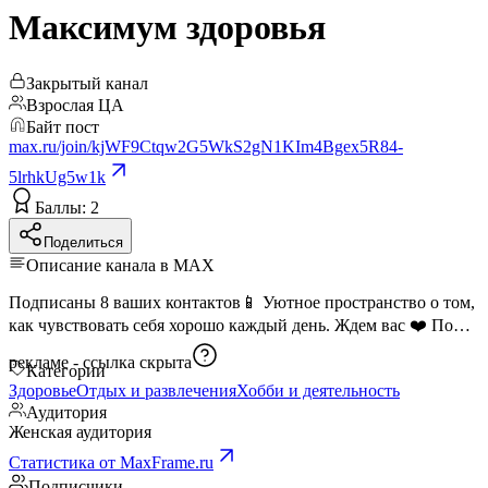
Максимум здоровья
Закрытый канал
Взрослая ЦА
Байт пост
max.ru/join/kjWF9Ctqw2G5WkS2gN1KIm4Bgex5R84-
5lrhkUg5w1k
Баллы: 2
Поделиться
Описание канала в MAX
Подписаны 8 ваших контактов📱 Уютное пространство о том,
как чувствовать себя хорошо каждый день. Ждем вас ❤️ По
рекламе -
ссылка скрыта
Категории
Здоровье
Отдых и развлечения
Хобби и деятельность
Аудитория
Женская аудитория
Статистика от MaxFrame.ru
Подписчики