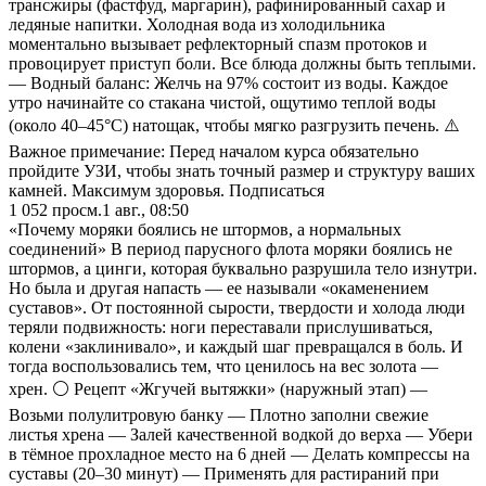
трансжиры (фастфуд, маргарин), рафинированный сахар и
ледяные напитки. Холодная вода из холодильника
моментально вызывает рефлекторный спазм протоков и
провоцирует приступ боли. Все блюда должны быть теплыми.
— Водный баланс: Желчь на 97% состоит из воды. Каждое
утро начинайте со стакана чистой, ощутимо теплой воды
(около 40–45°C) натощак, чтобы мягко разгрузить печень. ⚠️
Важное примечание: Перед началом курса обязательно
пройдите УЗИ, чтобы знать точный размер и структуру ваших
камней. Максимум здоровья. Подписаться
1 052
просм.
1 авг., 08:50
«Почему моряки боялись не штормов, а нормальных
соединений» В период парусного флота моряки боялись не
штормов, а цинги, которая буквально разрушила тело изнутри.
Но была и другая напасть — ее называли «окаменением
суставов». От постоянной сырости, твердости и холода люди
теряли подвижность: ноги переставали прислушиваться,
колени «заклинивало», и каждый шаг превращался в боль. И
тогда воспользовались тем, что ценилось на вес золота —
хрен. ⚪️ Рецепт «Жгучей вытяжки» (наружный этап) —
Возьми полулитровую банку — Плотно заполни свежие
листья хрена — Залей качественной водкой до верха — Убери
в тёмное прохладное место на 6 дней — Делать компрессы на
суставы (20–30 минут) — Применять для растираний при