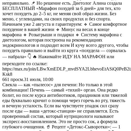
неправильно. 📌 Но решение есть. Диетолог Алина создала
БЕСПЛАТНЫЙ «Марафон похудей за 6 дней» для тех, кто
хочет похудеть до 2–5 кг, не меняя свой образ жизни. Без
меню, с углеводами, на своих продуктах и без спорта.
Начинаем уже 2 августа и гарантируем: 🔹 Самое комфортное
похудение в вашей жизни 🔹 Минус на весах в конце
марафона 🔹 Розыгрыши и подарки 🔹 Систему марафона с
диетологом, которая построена на рекомендациях
эндокринологов и подходит всем И кучу всего другого, чтобы
похудеть правильно и выйти из круга «похудела — сорвалась
— набрала» 👇 🔥 Нажимайте ИДУ НА МАРАФОН или
переходите по ссылке:
https://max.ru/join/LBwXmEDLP_mvdSYA2LbhevoEtASiQ0PeB2i
Ksk8
661
просм.
31 июля, 10:00
Свекла — как «пылесос» для печени: Но только в этой
комбинации! Печень — самый «тихий» орган. Она редко
болит, но после курса антибиотиков, праздников или тяжелой
еды буквально кричит о помощи через горечь во рту, тяжесть
и вечную усталость. Если вы чувствуете упадок сил сразу
после еды — ваша «детокс-станция» не справляется. Есть
проверенный состав, который нутрициологи называют
экспресс-восстановлением. Это не просто сок, а формула
глубокого очищения. 🥤 Рецепт «Детокс-Сыворотки»: — 1