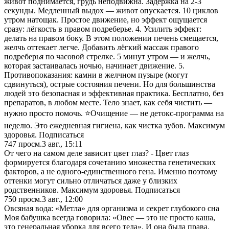
живот поднимается, грудь неподвижна. Задержка на 2-3
секунды. Медленный выдох — живот опускается. 10 циклов
утром натощак. Простое движение, но эффект ощущается
сразу: лёгкость в правом подреберье. 4. Усилить эффект:
делать на правом боку. В этом положении печень смещается,
желчь оттекает легче. Добавить лёгкий массаж правого
подреберья по часовой стрелке. 5 минут утром — и желчь,
которая застаивалась ночью, начинает движение. 5.
Противопоказания: камни в желчном пузыре (могут
сдвинуться), острые состояния печени. Но для большинства
людей это безопасная и эффективная практика. Бесплатно, без
препаратов, в любом месте. Тело знает, как себя чистить —
нужно просто помочь. ⭐Очищение — не детокс-программа на
неделю. Это ежедневная гигиена, как чистка зубов. Максимум
здоровья. Подписаться
747
просм.
3 авг., 15:11
От чего на самом деле зависит цвет глаз? - Цвет глаз
формируется благодаря сочетанию множества генетических
факторов, а не одного-единственного гена. Именно поэтому
оттенки могут сильно отличаться даже у близких
родственников. Максимум здоровья. Подписаться
750
просм.
3 авг., 12:00
Овсяная вода: «Метла» для организма и секрет глубокого сна
Моя бабушка всегда говорила: «Овес — это не просто каша,
это генеральная уборка для всего тела». И она была права.