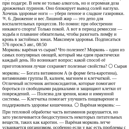
при подагре. В нем не только алкоголь, но и огромная доза
дрожжевых пуринов. Оно блокирует вывод солей наглухо.
Хочешь здоровые ноги — убери пенное и сладкие газировки.
🏃 6. Движение и вес Лишний жир — это депо для
воспалительных процессов. Но помни: при обострении
никакого спорта! Только покой. А вот в период ремиссии —
ходьба и плавание обязательны, чтобы разогнать лимфу и
кровь в застойных зонах. Максимум здоровья. Подписаться
576
просм.
5 авг., 08:50
Морковь: варёная vs сырая? Что полезнее? Морковь – один из
самых популярных овощей, который мы едим практически
каждый день. Но возникает вопрос: какой способ её
приготовления лучше сохраняет полезные свойства? ⚪️ Сырая
морковь: — Богата витамином А (в форме бета-каротина),
витаминами группы В, калием, магнием и клетчаткой. —
Отличный источник антиоксидантов, которые помогают
бороться со свободными радикалами и защищают клетки от
повреждений. — Полезна для зрения, кожи и иммунной
системы. — Клетчатка помогает улучшить пищеварение и
поддерживать здоровье кишечника. ⚪️ Варёная морковь: —
При тепловой обработке часть витаминов разрушается, но
зато увеличивается биодоступность некоторых питательных
веществ, таких как каротин. — Варёная морковь легче
усваивается организмом, особенно если у вас есть проблемы с