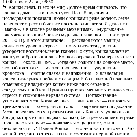
1 008
просм.
2 авг., 08:50
🐾 Кошки лечат. И это не миф Долгое время считалось, что
кошка в доме — это просто уют. Но наблюдения и
исследования показали: люди с кошками реже болеют, легче
переносят стресс и быстрее восстанавливаются. И дело не в
«магии», а в вполне реальных механизмах. - Мурлыканье —
как мягкая терапия Частота мурлыканья кошки — примерно
20–150 Гц. В этом диапазоне: — расслабляются мышцы —
снижается уровень стресса — нормализуется давление —
ускоряется восстановление тканей По сути, кошка включает
«живую вибротерапию». - Кошки согревают Температура тела
кошки — около 38–39°C. Когда она ложится на больное место,
это работает как: — мягкое прогревание — улучшение
кровотока — снятие спазма и напряжения - У владельцев
кошек ниже риск проблем с сердцем В больших наблюдениях
отмечали: у владельцев кошек ниже риск сердечно-
сосудистых проблем. Причина простая: меньше хронического
стресса и спокойнее нервная система. - Поглаживание
успокаивает мозг Когда человек гладит кошку: — снижается
тревожность — замедляется пульс — выравнивается дыхание
Мозг переключается в режим отдыха. - Кошки улучшают сон
Люди, которые спят рядом с кошкой, быстрее засыпают и реже
просыпаются ночью — появляется ощущение уюта и
безопасности. 📌 Вывод Кошка — это не просто питомец. Это
живой регулятор стресса, тепла и состояния нервной системы.