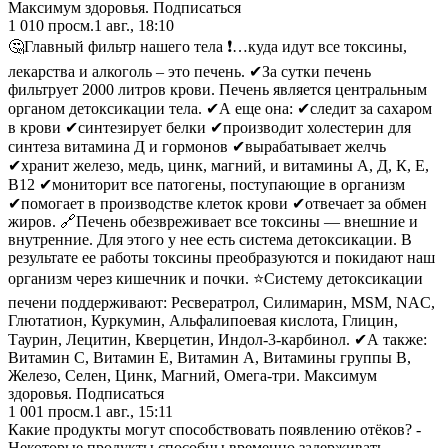
Максимум здоровья. Подписаться
1 010
просм.
1 авг., 18:10
🤔Главный фильтр нашего тела ❗️…куда идут все токсины,
лекарства и алкоголь – это печень. ✔За сутки печень
фильтрует 2000 литров крови. Печень является центральным
органом детоксикации тела. ✔А еще она: ✔следит за сахаром
в крови ✔синтезирует белки ✔производит холестерин для
синтеза витамина Д и гормонов ✔вырабатывает желчь
✔хранит железо, медь, цинк, магний, и витамины А, Д, К, Е,
В12 ✔мониторит все патогены, поступающие в организм
✔помогает в производстве клеток крови ✔отвечает за обмен
жиров. 🔗Печень обезвреживает все токсины — внешние и
внутренние. Для этого у нее есть система детоксикации. В
результате ее работы токсины преобразуются и покидают наш
организм через кишечник и почки. ⭐Систему детоксикации
печени поддерживают: Ресвератрол, Силимарин, МSM, NAC,
Глютатион, Куркумин, Альфалипоевая кислота, Глицин,
Таурин, Лецитин, Кверцетин, Индол-3-карбинол. ✔А также:
Витамин С, Витамин Е, Витамин А, Витамины группы В,
Железо, Селен, Цинк, Магний, Омега-три. Максимум
здоровья. Подписаться
1 001
просм.
1 авг., 15:11
Какие продукты могут способствовать появлению отёков? -
Некоторые продукты способны временно задерживать