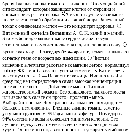
броня Главная фишка томатов — ликопин. Это мощнейший
антиоксидант, который защищает клетки от старения и
снижает риск развития рака. 💡Ликопин лучше усваивается
после термической обработки и с каплей жира. Запеченный
томат с оливковым маслом — это концентрат здоровья. ⚪️
Витаминный коктейль Витамины A, C, K, калий и магний.
Это комбо поддерживает ваше сердце, делает сосуды
эластичными и помогает почкам выводить лишнюю воду. ⚪️
Зрение как у орла Благодаря бета-каротину томаты защищают
сетчатку глаза от возрастных изменений. ⚪️ Чистый
кишечник Клетчатка работает как мягкий детокс, нормализуя
работу ЖКТ и избавляя от чувства тяжести. 🥗 Как извлечь
максимум пользы? — Не чистите кожицу: Именно в ней и
сразу под ней сосредоточена самая высокая концентрация
полезных веществ. — Добавляйте масло: Ликопин —
жирорастворимый элемент. Без оливкового, льняного масла
или авокадо в салате он просто «пролетит» мимо. —
Выбирайте спелые: Чем краснее и ароматнее помидор, тем
больше в нем ликопина. Бледные зимние томаты заметно
уступают грунтовым. ⚖️ Идеально для фигуры Помидор на
94% состоит из воды и содержит минимум калорий. Это
лучший перекус, если хочется съесть много, но при этом
худеть. Он отлично подавляет аппетит и ускоряет метаболизм.