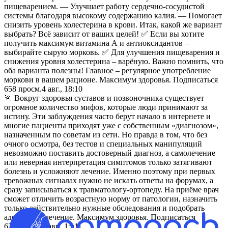
пищеварением. — Улучшает работу сердечно-сосудистой
системы благодаря высокому содержанию калия. — Помогает
снизить уровень холестерина в крови. Итак, какой же вариант
выбрать? Всё зависит от ваших целей! ✅ Если вы хотите
получить максимум витамина А и антиоксидантов –
выбирайте сырую морковь. ✅ Для улучшения пищеварения и
снижения уровня холестерина – варёную. Важно помнить, что
оба варианта полезны! Главное – регулярное употребление
моркови в вашем рационе. Максимум здоровья. Подписаться
658
просм.
4 авг., 18:10
🏃 Вокруг здоровья суставов и позвоночника существует
огромное количество мифов, которые люди принимают за
истину. Эти заблуждения часто берут начало в интернете и
многие пациенты приходят уже с собственным «диагнозом»,
назначенным по советам из сети. Но правда в том, что без
очного осмотра, без тестов и специальных манипуляций
невозможно поставить достоверный диагноз, а самолечение
или неверная интерпретация симптомов только затягивают
болезнь и усложняют лечение. Именно поэтому при первых
тревожных сигналах нужно не искать ответы на форумах, а
сразу записываться к травматологу-ортопеду. На приёме врач
сможет отличить возрастную норму от патологии, назначить
только действительно нужные обследования и подобрать
адекватное лечение. Максимум здоровья. Подписаться
622
просм.
4 авг., 15:11