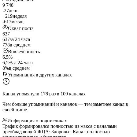
9 748
-27
день
+219
неделя
-617
месяц
Охват поста
637
637
за 24 часа
778
в среднем
Вовлечённость
6,5%
6,5%
за 24 часа
8%
в среднем
Упоминания в других каналах
Канал упомянули
178
раз
в
109
каналах
Чем больше упоминаний и каналов — тем заметнее канал в
своей нише.
Информация о подписчиках
Трафик формировался полностью из макса с каналами
преобладающей ЖЦА: Здоровье. Канал полностью