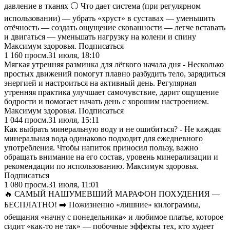
давление в тканях ⚪️ Что дает система (при регулярном
использовании) — убрать «хруст» в суставах — уменьшить
отёчность — создать ощущение скованности — легче вставать
и двигаться — уменьшать нагрузку на колени и спину
Максимум здоровья. Подписаться
1 160
просм.
31 июля, 18:10
Мягкая утренняя разминка для лёгкого начала дня - Несколько
простых движений помогут плавно разбудить тело, зарядиться
энергией и настроиться на активный день. Регулярная
утренняя практика улучшает самочувствие, дарит ощущение
бодрости и помогает начать день с хорошим настроением.
Максимум здоровья. Подписаться
1 044
просм.
31 июля, 15:11
Как выбрать минеральную воду и не ошибиться? - Не каждая
минеральная вода одинаково подходит для ежедневного
употребления. Чтобы напиток приносил пользу, важно
обращать внимание на его состав, уровень минерализации и
рекомендации по использованию. Максимум здоровья.
Подписаться
1 080
просм.
31 июля, 11:01
🔥 САМЫЙ НАШУМЕВШИЙ МАРАФОН ПОХУДЕНИЯ —
БЕСПЛАТНО! ➡️ Пожизненно «лишние» килограммы,
обещания «начну с понедельника» и любимое платье, которое
сидит «как-то не так» — побочные эффекты тех, кто худеет