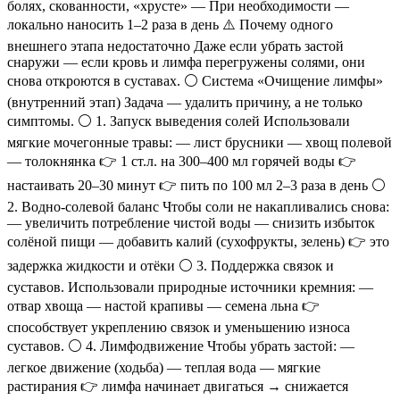
болях, скованности, «хрусте» — При необходимости —
локально наносить 1–2 раза в день ⚠️ Почему одного
внешнего этапа недостаточно Даже если убрать застой
снаружи — если кровь и лимфа перегружены солями, они
снова откроются в суставах. ⚪️ Система «Очищение лимфы»
(внутренний этап) Задача — удалить причину, а не только
симптомы. ⚪️ 1. Запуск выведения солей Использовали
мягкие мочегонные травы: — лист брусники — хвощ полевой
— толокнянка 👉 1 ст.л. на 300–400 мл горячей воды 👉
настаивать 20–30 минут 👉 пить по 100 мл 2–3 раза в день ⚪️
2. Водно-солевой баланс Чтобы соли не накапливались снова:
— увеличить потребление чистой воды — снизить избыток
солёной пищи — добавить калий (сухофрукты, зелень) 👉 это
задержка жидкости и отёки ⚪️ 3. Поддержка связок и
суставов. Использовали природные источники кремния: —
отвар хвоща — настой крапивы — семена льна 👉
способствует укреплению связок и уменьшению износа
суставов. ⚪️ 4. Лимфодвижение Чтобы убрать застой: —
легкое движение (ходьба) — теплая вода — мягкие
растирания 👉 лимфа начинает двигаться → снижается