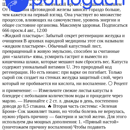
Щитовидная железа: маленький орган с большим влиянием -
От состояния щитовидной железы зависит гораздо больше,
чем кажется на первый взгляд. Она участвует во множестве
процессов, влияющих на самочувствие, уровень энергии и
общее состояние организма. Максимум здоровья. Подписаться
666
просм.
4 авг., 12:00
«Жидкий пластырь»: Забытый секрет регенерации желудка и
очищения В архивах народной медицины этот сок называли
«жидким пластырем». Обычный капустный лист,
превращенный в живую эмульсию, способен за считанные
дни «залатать» язвы, усмирить гастрит и вымести из
кишечника шлаки, которые мешают вам сбросить вес. Капуста
содержит уникальный витамин U. Это природный код
регенерации. Но есть нюанс: при варке он погибает. Только
сырой сок создает на стенках желудка защитный слой, через
который не пробивается ни кислота, ни воспаление. ⚪️ Рецепт
и применение: — Измельчите свежие листья капусты в
блендере с небольшим количеством воды и процедите через
марлю. — Начинайте с 2 ст. л. дважды в день, постепенно
доводя до 0,5 стакана. 🔥 Вторая часть системы: «Зеленая
Броня» Сок заживляет ткани, но чтобы болезнь не вернулась,
нужно убрать причину — бактерии и застой желчи. Для этого
используем два мощных дополнения: 1. «Пряный настой»
(уничтожаем причину воспаления) Чтобы подавить