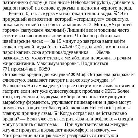
патогенную флору (в том числе Helicobacter pylori), добавьте в
рацион настой на основе куркумы и щепотки черного перца.
— Рецепт: 0,5 ч. л. куркумы на стакан теплой воды. 💡 Это
природный антисептик, который «стерилизует» слизистую,
пока капустный сок её восстанавливает. 2. Метод «Утренней
горечи» (запускаем желчный) Лишний вес и токсины часто
стоят из-за «ленивого» желчного. Чтобы он работал как
швейцарские часы: — За 15 минут до завтрака выпивайте
стакан горячей воды (около 40-50°C) с долькой лимона или
парой капель сока артишока/одуванчика. — Желчь
разжижается, уходят отеки, а метаболизм переходит в режим
жиросжигания. Максимум здоровья. Подписаться
771
просм.
4 авг., 08:50
Острая еда вредна для желудка? ❌ Миф Острая еда раздражает
слизистую, вызывает гастрит и даже язву желудка. ✅
Реальность На самом деле, острые специи не вызывают язву и
гастрит, если нет уже существующих проблем с ЖКТ. Более
того, перец чили, куркума, имбирь и чеснок стимулируют
выработку ферментов, улучшают пищеварение и даже могут
помогать в защите от бактерий, включая Helicobacter pylori –
главную причину язвы. 💡 Когда острая еда действительно
вредна? — Если уже есть гастрит, язва или рефлюкс – специи
могут усилить симптомы. — При чувствительном желудке
жгучие продукты вызывают дискомфорт и изжогу. —
Употребление натощак может раздражать слизистую и