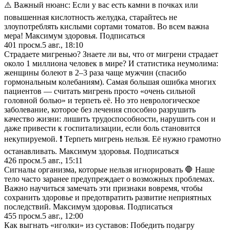
⚠️ Важный нюанс: Если у вас есть камни в почках или
повышенная кислотность желудка, старайтесь не
злоупотреблять кислыми сортами томатов. Во всем важна
мера! Максимум здоровья. Подписаться
401
просм.
5 авг., 18:10
Страдаете мигренью? Знаете ли вы, что от мигрени страдает
около 1 миллиона человек в мире? И статистика неумолима:
женщины болеют в 2–3 раза чаще мужчин (спасибо
гормональным колебаниям). Самая большая ошибка многих
пациентов — считать мигрень просто «очень сильной
головной болью» и терпеть её. Но это неврологическое
заболевание, которое без лечения способно разрушить
качество жизни: лишить трудоспособности, нарушить сон и
даже привести к госпитализации, если боль становится
некупируемой. ❗️ Терпеть мигрень нельзя. Её нужно грамотно
останавливать. Максимум здоровья. Подписаться
426
просм.
5 авг., 15:11
Сигналы организма, которые нельзя игнорировать 🛑 Наше
тело часто заранее предупреждает о возможных проблемах.
Важно научиться замечать эти признаки вовремя, чтобы
сохранить здоровье и предотвратить развитие неприятных
последствий. Максимум здоровья. Подписаться
455
просм.
5 авг., 12:00
Как выгнать «иголки» из суставов: Победить подагру