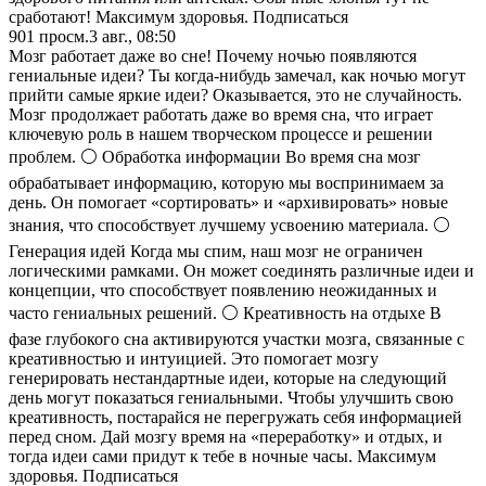
сработают! Максимум здоровья. Подписаться
901
просм.
3 авг., 08:50
Мозг работает даже во сне! Почему ночью появляются
гениальные идеи? Ты когда-нибудь замечал, как ночью могут
прийти самые яркие идеи? Оказывается, это не случайность.
Мозг продолжает работать даже во время сна, что играет
ключевую роль в нашем творческом процессе и решении
проблем. ⚪️ Обработка информации Во время сна мозг
обрабатывает информацию, которую мы воспринимаем за
день. Он помогает «сортировать» и «архивировать» новые
знания, что способствует лучшему усвоению материала. ⚪️
Генерация идей Когда мы спим, наш мозг не ограничен
логическими рамками. Он может соединять различные идеи и
концепции, что способствует появлению неожиданных и
часто гениальных решений. ⚪️ Креативность на отдыхе В
фазе глубокого сна активируются участки мозга, связанные с
креативностью и интуицией. Это помогает мозгу
генерировать нестандартные идеи, которые на следующий
день могут показаться гениальными. Чтобы улучшить свою
креативность, постарайся не перегружать себя информацией
перед сном. Дай мозгу время на «переработку» и отдых, и
тогда идеи сами придут к тебе в ночные часы. Максимум
здоровья. Подписаться