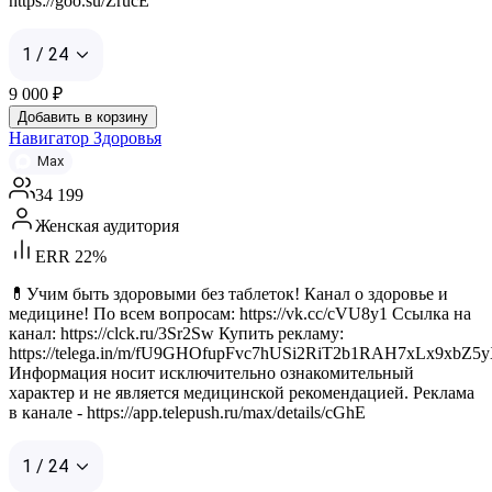
https://goo.su/ZrucE
1 / 24
9 000
₽
Добавить в корзину
Навигатор Здоровья
Max
34 199
Женская аудитория
ERR 22%
💊Учим быть здоровыми без таблеток! Канал о здоровье и
медицине! По всем вопросам: https://vk.cc/cVU8y1 Ссылка на
канал: https://clck.ru/3Sr2Sw Купить рекламу:
https://telega.in/m/fU9GHOfupFvc7hUSi2RiT2b1RAH7xLx9xbZ
Информация носит исключительно ознакомительный
характер и не является медицинской рекомендацией. Реклама
в канале - https://app.telepush.ru/max/details/cGhE
1 / 24