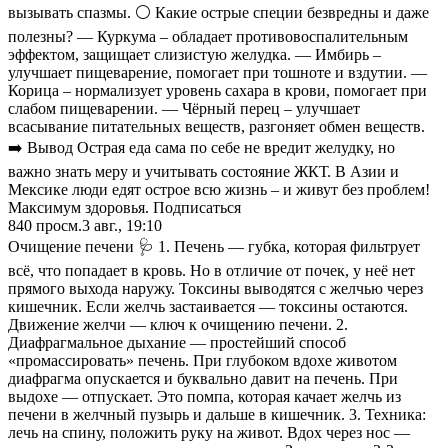
вызывать спазмы. ⚪️ Какие острые специи безвредны и даже
полезны? — Куркума – обладает противовоспалительным
эффектом, защищает слизистую желудка. — Имбирь –
улучшает пищеварение, помогает при тошноте и вздутии. —
Корица – нормализует уровень сахара в крови, помогает при
слабом пищеварении. — Чёрный перец – улучшает
всасывание питательных веществ, разгоняет обмен веществ.
➡️ Вывод Острая еда сама по себе не вредит желудку, но
важно знать меру и учитывать состояние ЖКТ. В Азии и
Мексике люди едят острое всю жизнь – и живут без проблем!
Максимум здоровья. Подписаться
840
просм.
3 авг., 19:10
Очищение печени 🩺 1. Печень — губка, которая фильтрует
всё, что попадает в кровь. Но в отличие от почек, у неё нет
прямого выхода наружу. Токсины выводятся с желчью через
кишечник. Если желчь застаивается — токсины остаются.
Движение желчи — ключ к очищению печени. 2.
Диафрагмальное дыхание — простейший способ
«промассировать» печень. При глубоком вдохе животом
диафрагма опускается и буквально давит на печень. При
выдохе — отпускает. Это помпа, которая качает желчь из
печени в желчный пузырь и дальше в кишечник. 3. Техника:
лечь на спину, положить руку на живот. Вдох через нос —