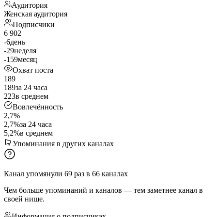
Аудитория
Женская аудитория
Подписчики
6 902
-6
день
-29
неделя
-159
месяц
Охват поста
189
189
за 24 часа
223
в среднем
Вовлечённость
2,7%
2,7%
за 24 часа
5,2%
в среднем
Упоминания в других каналах
Канал упомянули
69
раз
в
66
каналах
Чем больше упоминаний и каналов — тем заметнее канал в
своей нише.
Информация о подписчиках