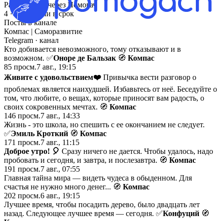
Размещений через Помогач
4 · все вышли в срок
Посты в канале
Компас | Саморазвитие
Telegram
· канал
Кто добивается невозможного, тому отказывают и в
возможном. ✅
Оноре де Бальзак
🧭
Компас
85
просм.
7 авг., 19:15
Живите с удовольствием
❤️
Привычка вести разговор о
проблемах является наихудшей. Избавьтесь от неё. Беседуйте о
том, что любите, о вещах, которые приносят вам радость, о
своих сокровенных мечтах. 🧭
Компас
146
просм.
7 авг., 14:33
Жизнь - это школа, но спешить с ее окончанием не следует.
✅
Эмиль Кроткий
🧭
Компас
171
просм.
7 авг., 11:15
Доброе утро!
🎈
Сразу ничего не дается. Чтобы удалось, надо
пробовать и сегодня, и завтра, и послезавтра. 🧭
Компас
191
просм.
7 авг., 07:55
Главная тайна мира — видеть чудеса в обыденном. Для
счастья не нужно много денег... 🧭
Компас
202
просм.
6 авг., 19:15
Лучшее время, чтобы посадить дерево, было двадцать лет
назад. Следующее лучшее время — сегодня. ✅
Конфуций
🧭