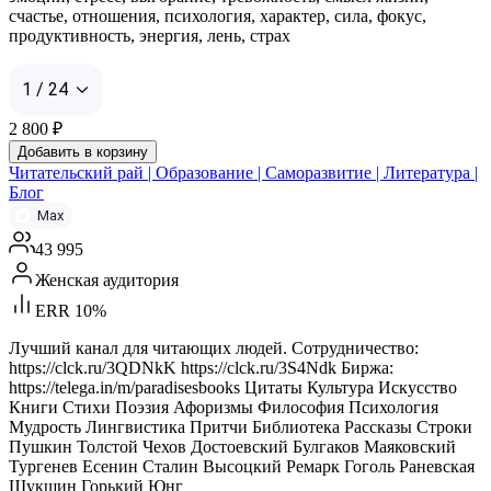
счастье, отношения, психология, характер, сила, фокус,
продуктивность, энергия, лень, страх
1 / 24
2 800
₽
Добавить в корзину
Читательский рай | Образование | Саморазвитие | Литература |
Блог
Max
43 995
Женская аудитория
ERR 10%
Лучший канал для читающих людей. Сотрудничество:
https://clck.ru/3QDNkK https://clck.ru/3S4Ndk Биржа:
https://telega.in/m/paradisesbooks Цитаты Культура Искусство
Книги Стихи Поэзия Афоризмы Философия Психология
Мудрость Лингвистика Притчи Библиотека Рассказы Строки
Пушкин Толстой Чехов Достоевский Булгаков Маяковский
Тургенев Есенин Сталин Высоцкий Ремарк Гоголь Раневская
Шукшин Горький Юнг