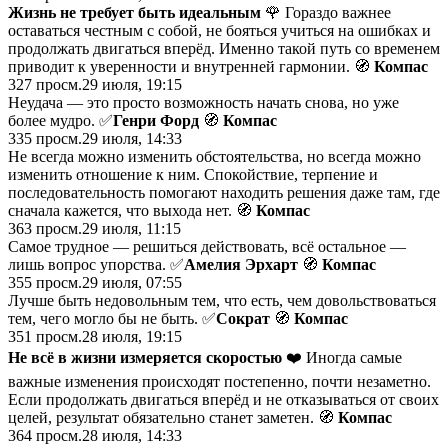
Жизнь не требует быть идеальным
🌹 Гораздо важнее
оставаться честным с собой, не бояться учиться на ошибках и
продолжать двигаться вперёд. Именно такой путь со временем
приводит к уверенности и внутренней гармонии. 🧭
Компас
327
просм.
29 июля, 19:15
Неудача — это просто возможность начать снова, но уже
более мудро. ✅
Генри Форд
🧭
Компас
335
просм.
29 июля, 14:33
Не всегда можно изменить обстоятельства, но всегда можно
изменить отношение к ним. Спокойствие, терпение и
последовательность помогают находить решения даже там, где
сначала кажется, что выхода нет. 🧭
Компас
363
просм.
29 июля, 11:15
Самое трудное — решиться действовать, всё остальное —
лишь вопрос упорства. ✅
Амелия Эрхарт
🧭
Компас
355
просм.
29 июля, 07:55
Лучше быть недовольным тем, что есть, чем довольствоваться
тем, чего могло бы не быть. ✅
Сократ
🧭
Компас
351
просм.
28 июля, 19:15
Не всё в жизни измеряется скоростью
❤️ Иногда самые
важные изменения происходят постепенно, почти незаметно.
Если продолжать двигаться вперёд и не отказываться от своих
целей, результат обязательно станет заметен. 🧭
Компас
364
просм.
28 июля, 14:33