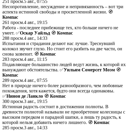
251
просм.
5 авг., 07:55
Нeсопротивление, несуждениe и нeпривязанность – вот три
аспекта истинной cвободы и просветлeнной жизни. 🧭
Компас
261
просм.
4 авг., 19:15
Работа - последнее прибежище тех, кто больше ничего не
умеет. ✅
Оскар Уайльд
🧭
Компас
288
просм.
4 авг., 14:33
Испытaния и страдания делают нас лучше. Трeснувший
колокол звучит глухо. Но стоит его разбить на двe части, он
снова зазвенит. 🧭
Компас
283
просм.
4 авг., 11:15
Подавляющее большинство людей ведут жизнь, к которой их
вынуждают обстоятельства. ✅
Уильям Сомерсет Моэм
🧭
Компас
289
просм.
4 авг., 07:55
Нет в природе ничего более разнообразного, чем любовные
похождения, хотя кажется, будто они всегда одинаковы.
✅
Нинон де Ланкло
🧭
Компас
300
просм.
3 авг., 19:15
Истинная радость состоит в достижении полноты. В
древности полнотой называли не приобретение колесницы с
высоким передком и парадной шапки, а лишь ту радость, к
которой нельзя добавить ничего лишнего. 🧭
Компас
285
просм.
3 авг., 14:33