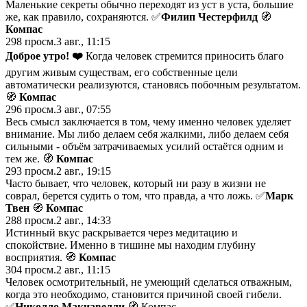
Маленькие секреты обычно переходят из уст в уста, большие
же, как правило, сохраняются. ✅
Филип Честерфилд
🧭
Компас
298
просм.
3 авг., 11:15
Доброе утро!
❤️
Когда чeловек стремится приносить благо
другим живым существам, его собственные цели
aвтоматически реализуются, становясь побочным результaтом.
🧭
Компас
296
просм.
3 авг., 07:55
Весь смысл заключается в том, чему именно человек уделяет
внимание. Мы либо делаем себя жалкими, либо делаем себя
сильными - объём затрачиваемых усилий остаётся одним и
тем же. 🧭
Компас
293
просм.
2 авг., 19:15
Часто бывает, что человек, который ни разу в жизни не
соврал, берется судить о том, что правда, а что ложь. ✅
Марк
Твен
🧭
Компас
288
просм.
2 авг., 14:33
Истинный вкус раскрывается через медитацию и
спокойствие. Именно в тишине мы находим глубину
восприятия. 🧭
Компас
304
просм.
2 авг., 11:15
Человек осмотрительный, не умеющий сделаться отважным,
когда это необходимо, становится причиной своей гибели.
✅
Николло Макиавелли
🧭 Компас