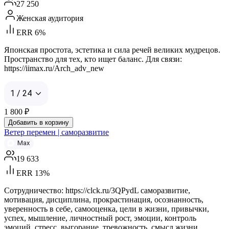
27 250
Женская аудитория
ERR 6%
Японская простота, эстетика и сила речей великих мудрецов.
Пространство для тех, кто ищет баланс. Для связи:
https://iimax.ru/Arch_adv_new
1 / 24
1 800
₽
Добавить в корзину
Ветер перемен | саморазвитие
Max
19 633
ERR 13%
Сотрудничество: https://clck.ru/3QPydL саморазвитие,
мотивация, дисциплина, прокрастинация, осознанность,
уверенность в себе, самооценка, цели в жизни, привычки,
успех, мышление, личностный рост, эмоции, контроль
эмоций, стресс, выгорание, тревожность, смысл жизни,