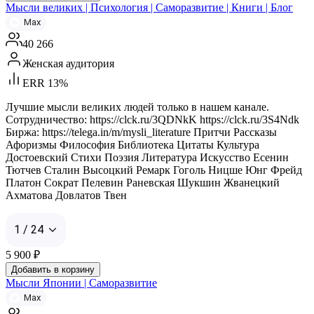
Мысли великих | Психология | Саморазвитие | Книги | Блог
Max
40 266
Женская аудитория
ERR 13%
Лучшие мысли великих людей только в нашем канале.
Сотрудничество: https://clck.ru/3QDNkK https://clck.ru/3S4Ndk
Биржа: https://telega.in/m/mysli_literature Притчи Рассказы
Афоризмы Философия Библиотека Цитаты Культура
Достоевский Стихи Поэзия Литература Искусство Есенин
Тютчев Сталин Высоцкий Ремарк Гоголь Ницше Юнг Фрейд
Платон Сократ Пелевин Раневская Шукшин Жванецкий
Ахматова Довлатов Твен
1 / 24
5 900
₽
Добавить в корзину
Мысли Японии | Саморазвитие
Max