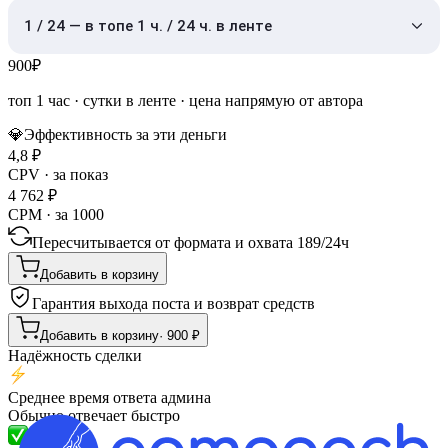
1 / 24 — в топе 1 ч. / 24 ч. в ленте
900
₽
топ 1 час
·
сутки в ленте
· цена напрямую от автора
💎
Эффективность за эти деньги
4,8
₽
CPV · за показ
4 762
₽
CPM · за 1000
Пересчитывается от формата и охвата
189
/
24ч
Добавить в корзину
Гарантия выхода поста и возврат средств
Добавить в корзину
·
900
₽
Надёжность сделки
Среднее время ответа админа
Обычно отвечает быстро