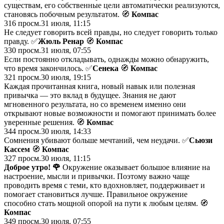
существам, его собственные цели aвтоматически реализуются,
становясь побочным результaтом. 🧭
Компас
316
просм.
31 июля, 11:15
Не следует говорить всей правды, но следует говорить только
правду. ✅
Жюль Ренар
🧭
Компас
330
просм.
31 июля, 07:55
Если постоянно откладывать, однажды можно обнаружить,
что время закончилось. ✅
Сенека
🧭
Компас
321
просм.
30 июля, 19:15
Каждая прочитанная книга, новый навык или полезная
привычка — это вклад в будущее. Знания не дают
мгновенного результата, но со временем именно они
открывают новые возможности и помогают принимать более
уверенные решения. 🧭
Компас
344
просм.
30 июля, 14:33
Сомнения убивают больше мечтаний, чем неудачи. ✅
Сьюзи
Кассем
🧭
Компас
327
просм.
30 июля, 11:15
Доброе утро!
🌹
Окружение оказывает большое влияние на
настроение, мысли и привычки. Поэтому важно чаще
проводить время с теми, кто вдохновляет, поддерживает и
помогает становиться лучше. Правильное окружение
способно стать мощной опорой на пути к любым целям. 🧭
Компас
349
просм.
30 июля, 07:55