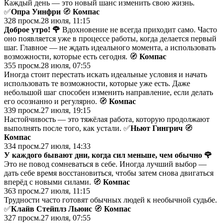
Каждый день — это новый шанс изменить свою жизнь.
✅
Опра Уинфри
🧭
Компас
328
просм.
28 июля, 11:15
Доброе утро!
🌹
Вдохновение не всегда приходит само. Часто
оно появляется уже в процессе работы, когда делается первый
шаг. Главное — не ждать идеального момента, а использовать
возможности, которые есть сегодня. 🧭
Компас
355
просм.
28 июля, 07:55
Иногда стоит перестать искать идеальные условия и начать
использовать те возможности, которые уже есть. Даже
небольшой шаг способен изменить направление, если делать
его осознанно и регулярно. 🧭
Компас
339
просм.
27 июля, 19:15
Настойчивость — это тяжёлая работа, которую продолжают
выполнять после того, как устали. ✅
Ньют Гингрич
🧭
Компас
334
просм.
27 июля, 14:33
У каждого бывают дни, когда сил меньше, чем обычно
🌹
Это не повод сомневаться в себе. Иногда лучший выбор —
дать себе время восстановиться, чтобы затем снова двигаться
вперёд с новыми силами. 🧭
Компас
363
просм.
27 июля, 11:15
Трудности часто готовят обычных людей к необычной судьбе.
✅
Клайв Стейплз Льюис
🧭
Компас
327
просм.
27 июля, 07:55