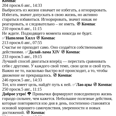
Компас
204
просм.
6 авг., 14:33
Выбросить из жизни означает не избегать, а игнорировать.
Избегать, значит допускать в свою жизнь, но активно
стараться избавиться. Игнорировать, значит никак не
реагировать, и следовательно – не иметь. 🧭
Компас
210
просм.
6 авг., 11:15
Не ждите. Подходящего момента никогда не будет.
✅
Наполеон Хилл
🧭
Компас
213
просм.
6 авг., 07:55
Счастье не приходит само. Оно создаётся собственными
действиями. ✅
Далай-лама XIV
🧭
Компас
233
просм.
5 авг., 19:15
Лучший способ двигаться вперёд — перестать сравнивать
себя с другими. У каждого свой темп, свои цели и свой путь.
Важно не то, насколько быстро всё происходит, а то, чтобы
движение не прекращалось. 🧭
Компас
246
просм.
5 авг., 14:33
Тот, кто имеет цель, найдёт путь к ней. ✅
Лао-цзы
🧭
Компас
250
просм.
5 авг., 11:15
Доброе утро!
🌹
Привычки формируют повседневную жизнь
гораздо сильнее, чем кажется. Небольшие полезные действия,
которые повторяются изо дня в день, постепенно становятся
основой хорошего самочувствия, уверенности и новых
достижений. 🧭
Компас