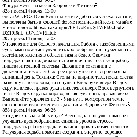
Фигура мечты за месяц Здоровье и Фитнес 💪
828
просм.
14 июля, 13:00
erid: 2W5zFG3TG6u Если вы хотите добиться успеха в жизни,
вы должны быть в хорошей форме подписывайтесь и узнайте
много нового. https://max.ru/join/PE-lvoKmCyLWEb9zIpglw-
DZ19I6nL_tR7yl1VRHtuE
297
просм.
14 июля, 12:03
Упражнение для бодрого начала дня. Работа с тазобедренными
суставами помогает улучшить кровообращение и уменьшить
застойные явления в области таза и бедер. Скрутки
поддерживают подвижность позвоночника, осанку и работу
пищеварительной системы. Дыхание в сочетании с
движением помогает быстрее проснуться и настроиться на
активный день. Техника: Стопы на ширине таза, носки слегка
развернуты в стороны, таз опущен Вдох руки вверх Выдох
скрутка влево, правая рука вниз, левая вверх Вдох вернуться в
центр Выдох скрутка вправо, левая рука вниз, правая вверх
Выполняйте упражнение 3 - 5 минут в комфортном темпе,
синхронизируя движения с дыханием. Здоровье и Фитнес 💪
858
просм.
14 июля, 06:26
Что даёт ходьба за 60 минут? Всего одна прогулка помогает
улучшить кровообращение, снизить уровень стресса,
поддержать работу сердца и активизировать обмен веществ.
Регулярная ходьба помогает сохранять энергию, хорошее