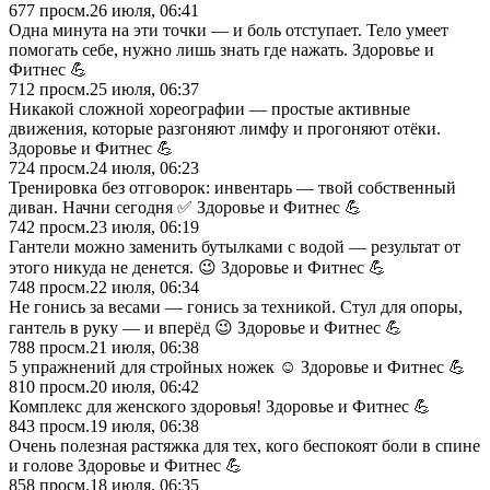
677
просм.
26 июля, 06:41
Одна минута на эти точки — и боль отступает. Тело умеет
помогать себе, нужно лишь знать где нажать. Здоровье и
Фитнес 💪
712
просм.
25 июля, 06:37
Никакой сложной хореографии — простые активные
движения, которые разгоняют лимфу и прогоняют отёки.
Здоровье и Фитнес 💪
724
просм.
24 июля, 06:23
Тренировка без отговорок: инвентарь — твой собственный
диван. Начни сегодня ✅ Здоровье и Фитнес 💪
742
просм.
23 июля, 06:19
Гантели можно заменить бутылками с водой — результат от
этого никуда не денется. 😉 Здоровье и Фитнес 💪
748
просм.
22 июля, 06:34
Не гонись за весами — гонись за техникой. Стул для опоры,
гантель в руку — и вперёд 😉 Здоровье и Фитнес 💪
788
просм.
21 июля, 06:38
5 упражнений для стройных ножек ☺️ Здоровье и Фитнес 💪
810
просм.
20 июля, 06:42
Комплекс для женского здоровья! Здоровье и Фитнес 💪
843
просм.
19 июля, 06:38
Очень полезная растяжка для тех, кого беспокоят боли в спине
и голове Здоровье и Фитнес 💪
858
просм.
18 июля, 06:35