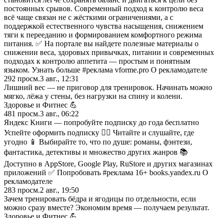
постоянных срывов. Современный подход к контролю веса
всё чаще связан не с жёсткими ограничениями, а с
поддержкой естественного чувства насыщения, снижением
тяги к перееданию и формированием комфортного режима
питания. ✅ На портале вы найдете полезные материалы о
снижении веса, здоровых привычках, питании и современных
подходах к контролю аппетита — простым и понятным
языком. Узнать больше #реклама vforme.pro О рекламодателе
292
просм.
3 авг., 12:31
Лишний вес — не приговор для тренировок. Начинать можно
мягко, лёжа у стены, без нагрузки на спину и колени.
Здоровье и Фитнес 💪
481
просм.
3 авг., 06:22
Яндекс Книги — попробуйте подписку до года бесплатно
Успейте оформить подписку 🏃‍♂️ Читайте и слушайте, где
угодно 📱 Выбирайте то, что по душе: романы, фэнтези,
фантастика, детективы и множество других жанров 📚
Доступно в AppStore, Google Play, RuStore и других магазинах
приложений ✅ Попробовать #реклама 16+ books.yandex.ru О
рекламодателе
283
просм.
2 авг., 19:50
Зачем тренировать бёдра и ягодицы по отдельности, если
можно сразу вместе? Экономим время — получаем результат.
Здоровье и Фитнес 💪