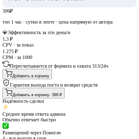
399
₽
топ 1 час
·
сутки в ленте
· цена напрямую от автора
💎
Эффективность за эти деньги
1,3
₽
CPV · за показ
1 275
₽
CPM · за 1000
Пересчитывается от формата и охвата
313
/
24ч
Добавить в корзину
Гарантия выхода поста и возврат средств
Добавить в корзину
·
399
₽
Надёжность сделки
Среднее время ответа админа
Обычно отвечает быстро
Размещений через Помогач
4 · все вышли в срок