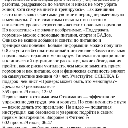
разбитая, раздражаюсь по мелочам и никак не могу убрать
живот, хотя сижу на диете и тренируюсь». Так женщины
часто описывают свое самочувствие в период перименопаузы
и менопаузы. И эти симптомы связаны с возрастным
снижением уровня эстрогенов - женских половых гормонов.
Но возрастные - не значит необратимые. «Поддержать
гормоны» можно с помощью питания, спорта и БАДов.
Однако не всякие добавки и советы по питанию и
тренировкам полезны. Больше информации можно получить
6-8 августа на бесплатном онлайн-интенсиве «Заместительная
гормональная терапия в менопаузу». Гинеколог-эндокринолог
и клинический нутрициолог расскажут, какие обследования
пройти, какие риски учитывать, чем можно заменить прием
гормонов и как питание, сон и физическая активность влияют
на самочувствие женщин 40+ лет. Участвуйте: ССЫЛКА В
подарок -чек-лист «Проверь: может быть, это менопауза?»
#реклама О рекламодателе
359
просм.
29 июля, 12:02
Первые шаги к отжиманиям Отжимания — эффективное
упражнение для груди, рук и корпуса. Но если начинать с нуля
— важно делать это правильно. На видео — пошаговая
инструкция, как безопасно и уверенно подойти к своим
первым повторениям. Здоровье и Фитнес 💪
602
просм.
29 июля, 06:47
Наши суставы любят движение и мягкое растяжение.