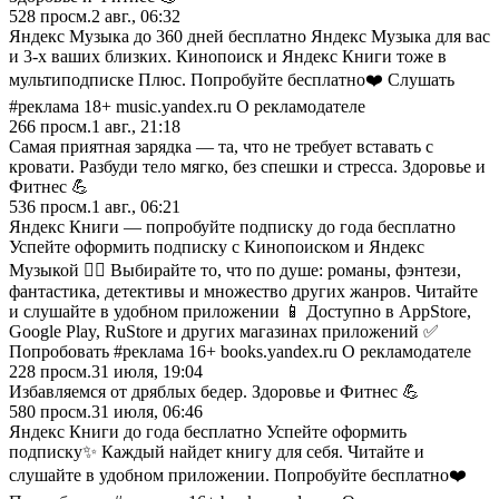
528
просм.
2 авг., 06:32
Яндекс Музыка до 360 дней бесплатно Яндекс Музыка для вас
и 3-х ваших близких. Кинопоиск и Яндекс Книги тоже в
мультиподписке Плюс. Попробуйте бесплатно❤️ Слушать
#реклама 18+ music.yandex.ru О рекламодателе
266
просм.
1 авг., 21:18
Самая приятная зарядка — та, что не требует вставать с
кровати. Разбуди тело мягко, без спешки и стресса. Здоровье и
Фитнес 💪
536
просм.
1 авг., 06:21
Яндекс Книги — попробуйте подписку до года бесплатно
Успейте оформить подписку с Кинопоиском и Яндекс
Музыкой 🏃‍♂️ Выбирайте то, что по душе: романы, фэнтези,
фантастика, детективы и множество других жанров. Читайте
и слушайте в удобном приложении 📱 Доступно в AppStore,
Google Play, RuStore и других магазинах приложений ✅
Попробовать #реклама 16+ books.yandex.ru О рекламодателе
228
просм.
31 июля, 19:04
Избавляемся от дряблых бедер. Здоровье и Фитнес 💪
580
просм.
31 июля, 06:46
Яндекс Книги до года бесплатно Успейте оформить
подписку✨ Каждый найдет книгу для себя. Читайте и
слушайте в удобном приложении. Попробуйте бесплатно❤️