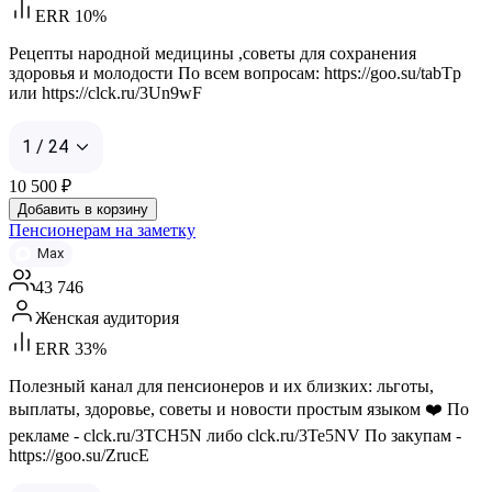
ERR 10%
Рецепты народной медицины ,советы для сохранения
здоровья и молодости По всем вопросам: https://goo.su/tabTp
или https://clck.ru/3Un9wF
1 / 24
10 500
₽
Добавить в корзину
Пенсионерам на заметку
Max
43 746
Женская аудитория
ERR 33%
Полезный канал для пенсионеров и их близких: льготы,
выплаты, здоровье, советы и новости простым языком ❤️ По
рекламе - clck.ru/3TCH5N либо clck.ru/3Te5NV По закупам -
https://goo.su/ZrucE