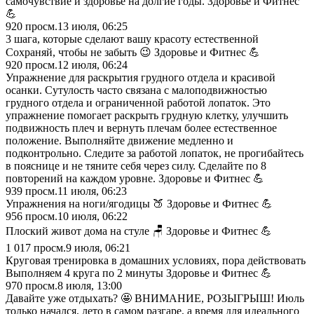
самочувствие и здоровье на долгие годы. Здоровье и Фитнес
💪
920
просм.
13 июля, 06:25
3 шага, которые сделают вашу красоту естественной
Сохраняй, чтобы не забыть 😉 Здоровье и Фитнес 💪
920
просм.
12 июля, 06:24
Упражнение для раскрытия грудного отдела и красивой
осанки. Сутулость часто связана с малоподвижностью
грудного отдела и ограниченной работой лопаток. Это
упражнение помогает раскрыть грудную клетку, улучшить
подвижность плеч и вернуть плечам более естественное
положение. Выполняйте движение медленно и
подконтрольно. Следите за работой лопаток, не прогибайтесь
в пояснице и не тяните себя через силу. Сделайте по 8
повторений на каждом уровне. Здоровье и Фитнес 💪
939
просм.
11 июля, 06:23
Упражнения на ноги/ягодицы 🍑 Здоровье и Фитнес 💪
956
просм.
10 июля, 06:22
Плоский живот дома на стуле 🪑 Здоровье и Фитнес 💪
1 017
просм.
9 июля, 06:21
Круговая тренировка в домашних условиях, пора действовать
Выполняем 4 круга по 2 минуты Здоровье и Фитнес 💪
970
просм.
8 июля, 13:00
Давайте уже отдыхать? 🤩 ВНИМАНИЕ, РОЗЫГРЫШ! Июль
только начался, лето в самом разгаре, а время для идеального