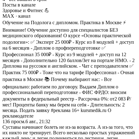
Посты в канале
Здоровье и Фитнес 💪
MAX
· канал
Обучение на Подолога с дипломом. Практика в Москве ⚡
Внимание! Обучение доступно для специалистов БЕЗ
медицинского образования! О курсе «Основы практической
подологии»: ✅ Эксперт 25 000₽ - Курс из 8 модулей + доступ
на 6 месяцев - Диплом о профпереподготовке ✅
Профессионал 35 000₽ - Курс из 9 модулей + доступ на 12
месяцев - Дополнительно 120 баллов/Зет на портале НМО. - 2
Диплома на руссокм и английском. - Чат с преподавателем ✅
Практик 75 000₽ - Тоже что на тарифе Профессионал - Очная
практика в Москве 📚 Почему выбирают нас: - Все
официально: работаем по договору. Выдаем Диплом о
профессиональной переподготовке - ФИС ФРДО: вносим
документы в федеральный реестр - Рассрочка 0%: от2 083 ₽/
мес! Проценты банку мы берем на себя - Длительность: 2
месяца. Подать заявку #реклама 16+ kursmedik.ru О
рекламодателе
136
просм.
6 авг., 21:32
Суставы начинают болеть не из-за возраста. А из-за того, что
их никто не тренирует. Всего несколько простых упражнений
каждый день: и легче подниматься по лестнице, легче