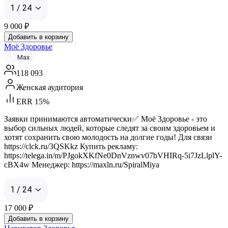
1 / 24
9 000
₽
Добавить в корзину
Моё Здоровье
Max
118 093
Женская аудитория
ERR 15%
Заявки принимаются автоматически✅ Моё Здоровье - это
выбор сильных людей, которые следят за своим здоровьем и
хотят сохранить свою молодость на долгие годы! Для связи
https://clck.ru/3QSKkz Купить рекламу:
https://telega.in/m/PJgokXKfNe0DnVznwv07bVHIRq-5i7JzLlplY-
cBX4w Менеджер: https://maxln.ru/SpiralMiya
1 / 24
17 000
₽
Добавить в корзину