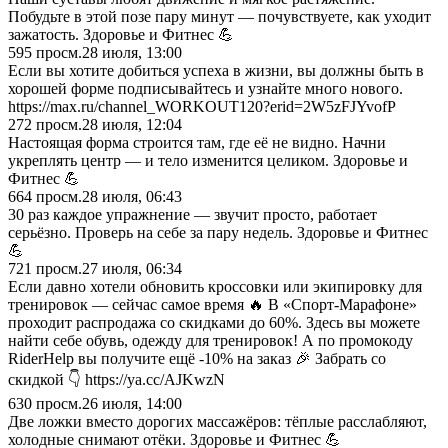
Побудьте в этой позе пару минут — почувствуете, как уходит
зажатость. Здоровье и Фитнес 💪
595
просм.
28 июля, 13:00
Если вы хотите добиться успеха в жизни, вы должны быть в
хорошей форме подписывайтесь и узнайте много нового.
https://max.ru/channel_WORKOUT120?erid=2W5zFJYvofP
272
просм.
28 июля, 12:04
Настоящая форма строится там, где её не видно. Начни
укреплять центр — и тело изменится целиком. Здоровье и
Фитнес 💪
664
просм.
28 июля, 06:43
30 раз каждое упражнение — звучит просто, работает
серьёзно. Проверь на себе за пару недель. Здоровье и Фитнес
💪
721
просм.
27 июля, 06:34
Если давно хотели обновить кроссовки или экипировку для
тренировок — сейчас самое время 🔥 В «Спорт-Марафоне»
проходит распродажа со скидками до 60%. Здесь вы можете
найти себе обувь, одежду для тренировок! А по промокоду
RiderHelp вы получите ещё -10% на заказ 🎉 Забрать со
скидкой 👇 https://ya.cc/AJKwzN
630
просм.
26 июля, 14:00
Две ложки вместо дорогих массажёров: тёплые расслабляют,
холодные снимают отёки. Здоровье и Фитнес 💪