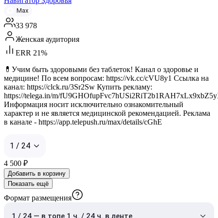
Навигатор Здоровья
Max
33 978
Женская аудитория
ERR 21%
💊Учим быть здоровыми без таблеток! Канал о здоровье и
медицине! По всем вопросам: https://vk.cc/cVU8y1 Ссылка на
канал: https://clck.ru/3Sr2Sw Купить рекламу:
https://telega.in/m/fU9GHOfupFvc7hUSi2RiT2b1RAH7xLx9xbZ
Информация носит исключительно ознакомительный
характер и не является медицинской рекомендацией. Реклама
в канале - https://app.telepush.ru/max/details/cGhE
1 / 24
4 500
₽
Добавить в корзину
Показать ещё
Формат размещения
1 / 24 — в топе 1 ч. / 24 ч. в ленте