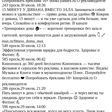
Попробовать #реклама 16+ books.yandex.ru О рекламодателе
243
просм.
30 июля, 18:36
15 МИНУТ У ДИВАНА ВМЕСТО ЗАЛА Заниматься собой
можно в удовольствие — прямо дома, когда удобно 🙈 Коврик
у дивана, 15 минут — и ты уже сделала для себя больше, чем
вчера. Спокойно и в комфортном ритме. В канале
«Тренировки дома 🏠» — короткие тренировки без зала и
гантелей, которые впишутся даже в загруженный день 👇 🔗
max.ru/fitness_doma_max
549
просм.
30 июля, 12:13
Эффективная утренняя зарядка для бодрости. Здоровье и
Фитнес 💪
585
просм.
30 июля, 06:42
Кинопоиск до 360 дней бесплатно Кинопоиск — тысячи
фильмов и сериалов без рекламы, в высоком качестве. Яндекс
Музыка и Книги тоже в мультиподписке Плюс. Попробуйте
бесплатно ❤️ Попробовать #реклама 18+ kinopoisk.ru О
рекламодателе
286
просм.
29 июля, 21:20
Пять минут в день с обычной шваброй — и через месяц ты
увидишь другую себя в зеркале. Проверь 😉 Здоровье и
Фитнес 💪
596
просм.
29 июля, 14:00
«Просыпаюсь вся мокрая, долго не могу уснуть. Днем хожу