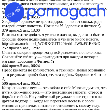
приседать, ноги становятся устойчивее, а колени перестают
«ныть». Суставы любят движение, а не покой. Запомните это.
Здоровье и Фитнес 💪
353
просм.
6 авг., 06:35
Ягодицы-«орешек» не даются даром — но вот связка, ради
которой стоит попотеть. Погнали 🍑 Здоровье и Фитнес 💪
379
просм.
5 авг., 13:00
Если вы хотите добиться успеха в жизни, вы должны быть в
хорошей форме подписывайтесь и узнайте много нового.
https://max.ru/channel_WORKOUT120?erid=2W5zFGBzNrD
252
просм.
5 авг., 12:02
Считать калории проще, когда всё разложено по полочкам.
Сохраняйте таблицу — пригодится при каждом походе в
магазин. Здоровье и Фитнес 💪
444
просм.
5 авг., 06:24
Пресс качается не количеством, а техникой. Делай осознанно
— и результат придёт быстрее, чем ждёшь. Здоровье и Фитнес
💪
506
просм.
4 авг., 06:32
Когда снижение веса — это забота о себе Многие думают, что
путь к снижению веса — это постоянные запреты, стресс и
борьба с собой. Но устойчивый результат чаще строится на
другом подходе ✨ Когда мы перестаем воевать с собой,
меняются привычки, питание и отношение к своему телу,
становится легче сохранять баланс и двигаться к цели без