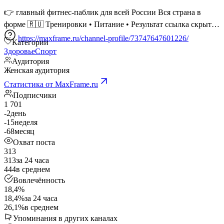
👉 главный фитнес-паблик для всей России Вся страна в
форме 🇷🇺 Тренировки • Питание • Результат
ссылка скрыта
https://maxframe.ru/channel-profile/73747647601226/
Категории
Здоровье
Спорт
Аудитория
Женская аудитория
Статистика от MaxFrame.ru
Подписчики
1 701
-2
день
-15
неделя
-68
месяц
Охват поста
313
313
за 24 часа
444
в среднем
Вовлечённость
18,4%
18,4%
за 24 часа
26,1%
в среднем
Упоминания в других каналах