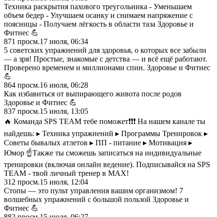
Техника раскрытия пахового треугольника - Уменьшаем
объем бедер - Улучшаем осанку и снимаем напряжение с
поясницы - Получаем лёгкость в области таза Здоровье и
Фитнес 💪
871
просм.
17 июля, 06:34
5 советских упражнений для здоровья, о которых все забыли
— а зря! Простые, знакомые с детства — и всё ещё работают.
Проверено временем и миллионами спин. Здоровье и Фитнес
💪
864
просм.
16 июля, 06:28
Как избавиться от выпирающего живота после родов
Здоровье и Фитнес 💪
837
просм.
15 июля, 13:05
🔥 Команда SPS TEAM тебе поможет❗️❗️❗️ На нашем канале ты
найдешь: ▸ Техника упражнений ▸ Программы Тренировок ▸
Советы бывалых атлетов ▸ ПП - питание ▸ Мотивация ▸
Юмор ☝️Также ты сможешь записаться на индивидуальные
тренировки (включая онлайн ведение). Подписывайся на SPS
TEAM - твой личный тренер в MAX!
312
просм.
15 июля, 12:04
Стопы — это пульт управления вашим организмом! 7
волшебных упражнений с большой пользой Здоровье и
Фитнес 💪
882
просм.
15 июля, 06:27