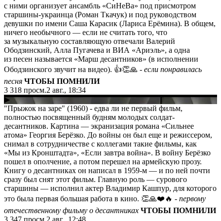
с ними организует ансамбль «СиНеВа» под присмотром
старшины-украинца (Роман Ткачук) и под руководством
девушки по имени Саша Карасик (Лариса Ерёмина). В общем,
ничего необычного — если не считать того, что
за музыкальную составляющую отвечали Валерий
Ободзинский, Алла Пугачева и ВИА «Ариэль», а одна
из песен называется «Марш десантников» (в исполнении
Ободзинского звучит на видео). 👍👏🙏
- если понравилась
песня
ЧТОБЫ ПОМНИЛИ
3 318
просм.
2 авг., 18:34
▶
"Прыжок на заре" (1960) - едва ли не первый фильм,
полностью посвященный будням молодых солдат-
десантников. Картина — экранизация романа «Сильнее
атома» Георгия Берёзко. До войны он был еще и режиссером,
снимал в сотрудничестве с коллегами такие фильмы, как
«Мы из Кронштадта», «Если завтра война». В войну Берёзко
пошел в ополчение, а потом перешел на армейскую прозу.
Книгу о десантниках он написал в 1959-м — и по ней почти
сразу был снят этот фильм. Главную роль — сурового
старшины — исполнил актер Владимир Кашпур, для которого
это была первая большая работа в кино. 👏🙏❤️🔥
- первому
отечественному фильму о десантниках
ЧТОБЫ ПОМНИЛИ
3 347
просм.
2 авг., 12:48