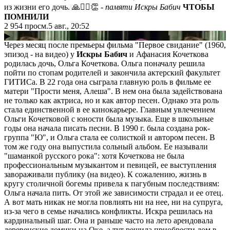
из жизни его дочь. 🙏❤️‍🔥👏
- памяти Искры Бабич
ЧТОБЫ
ПОМНИЛИ
2 954
просм.
5 авг., 20:52
▶
Через месяц после премьеры фильма "Первое свидание" (1960,
эпизод - на видео) у
Искры Бабич
и Афанасия Кочеткова
родилась дочь, Ольга Кочеткова. Ольга поначалу решила
пойти по стопам родителей и закончила актерский факультет
ГИТИСа. В 22 года она сыграла главную роль в фильме ее
матери "Прости меня, Алеша". В нем она была задействована
не только как актриса, но и как автор песен. Однако эта роль
стала единственной в ее кинокарьере. Главным увлечением
Ольги Кочетковой с юности была музыка. Еще в школьные
годы она начала писать песни. В 1990 г. была создана рок-
группа "Ю", и Ольга стала ее солисткой и автором песен. В
том же году она выпустила сольный альбом. Ее называли
"шаманкой русского рока": хотя Кочеткова не была
профессиональным музыкантом и певицей, ее выступления
завораживали публику (на видео). К сожалению, жизнь в
кругу столичной богемы привела к пагубным последствиям:
Ольга начала пить. От этой же зависимости страдал и ее отец.
А вот мать никак не могла повлиять ни на нее, ни на супруга,
из-за чего в семье начались конфликты. Искра решилась на
кардинальный шаг. Она и раньше часто на лето арендовала
деревенские домики на Оке, а тут решила приобрести дом в