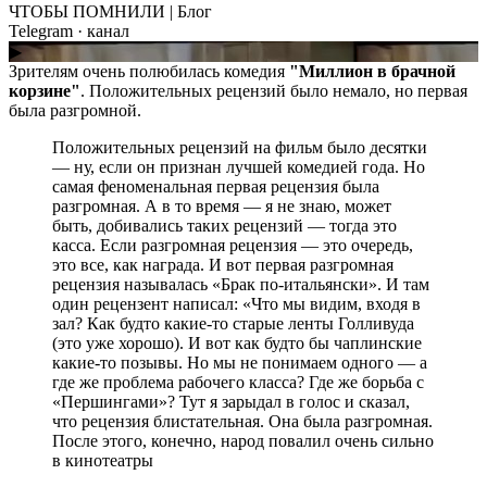
ЧТОБЫ ПОМНИЛИ | Блог
Telegram
· канал
▶
Зрителям очень полюбилась комедия
"Миллион в брачной
корзине"
. Положительных рецензий было немало, но первая
была разгромной.
Положительных рецензий на фильм было десятки
— ну, если он признан лучшей комедией года. Но
самая феноменальная первая рецензия была
разгромная. А в то время — я не знаю, может
быть, добивались таких рецензий — тогда это
касса. Если разгромная рецензия — это очередь,
это все, как награда. И вот первая разгромная
рецензия называлась «Брак по-итальянски». И там
один рецензент написал: «Что мы видим, входя в
зал? Как будто какие-то старые ленты Голливуда
(это уже хорошо). И вот как будто бы чаплинские
какие-то позывы. Но мы не понимаем одного — а
где же проблема рабочего класса? Где же борьба с
«Першингами»? Тут я зарыдал в голос и сказал,
что рецензия блистательная. Она была разгромная.
После этого, конечно, народ повалил очень сильно
в кинотеатры