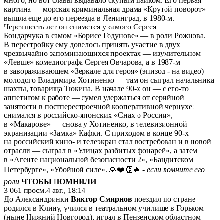
много, но вот славы выдавало скупым пайком. Его первая
картина — морская криминальная драма «Крутой поворот» —
вышла еще до его переезда в Ленинград, в 1980-м.
Через шесть лет он снимется у самого Сергея
Бондарчука в самом «Борисе Годунове» — в роли Рожнова.
В перестройку ему довелось принять участие в двух
чрезвычайно запоминающихся проектах — изумительном
«Левше» комедиографа Сергея Овчарова, а в 1987-м —
в завораживающем «Зеркале для героя» (эпизод - на видео)
молодого Владимира Хотиненко — там он сыграл начальника
шахты, товарища Тюкина. В начале 90-х он — с его-то
аппетитом к работе — сумел удержаться от серийной
занятости в постперестроечной кооперативной чернухе:
снимался в российско-японских «Снах о России»,
в «Макарове» — снова у Хотиненко, в телевизионной
экранизации «Замка» Кафки. С приходом в конце 90-х
на российский кино- и телеэкран стал востребован и в новой
отрасли — сыграл в «Улицах разбитых фонарей», а затем
в «Агенте национальной безопасности 2», «Бандитском
Петербурге», «Убойной силе». 🙏❤️👏🔥
- если помните его
роли
ЧТОБЫ ПОМНИЛИ
3 061
просм.
4 авг., 18:14
До Александринки
Виктор Смирнов
поездил по стране —
родился в Клину, учился в театральном училище в Горьком
(ныне Нижний Новгород), играл в Пензенском областном