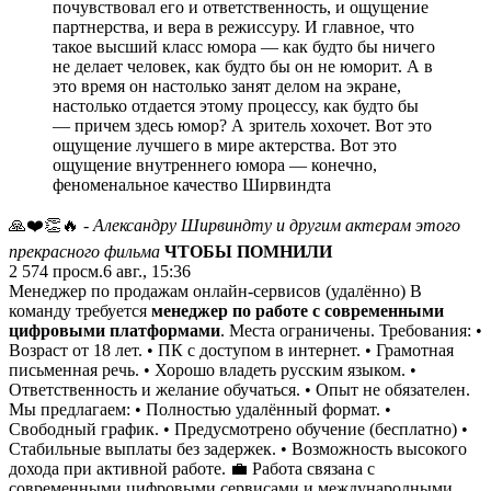
почувствовал его и ответственность, и ощущение
партнерства, и вера в режиссуру. И главное, что
такое высший класс юмора — как будто бы ничего
не делает человек, как будто бы он не юморит. А в
это время он настолько занят делом на экране,
настолько отдается этому процессу, как будто бы
— причем здесь юмор? А зритель хохочет. Вот это
ощущение лучшего в мире актерства. Вот это
ощущение внутреннего юмора — конечно,
феноменальное качество Ширвиндта
🙏❤️👏🔥
- Александру Ширвиндту и другим актерам этого
прекрасного фильма
ЧТОБЫ ПОМНИЛИ
2 574
просм.
6 авг., 15:36
Менеджер по продажам онлайн-сервисов (удалённо) В
команду требуется
менеджер по работе с современными
цифровыми платформами
. Места ограничены. Требования: •
Возраст от 18 лет. • ПК с доступом в интернет. • Грамотная
письменная речь. • Хорошо владеть русским языком. •
Ответственность и желание обучаться. • Опыт не обязателен.
Мы предлагаем: • Полностью удалённый формат. •
Свободный график. • Предусмотрено обучение (бесплатно) •
Стабильные выплаты без задержек. • Возможность высокого
дохода при активной работе. 💼 Работа связана с
современными цифровыми сервисами и международными