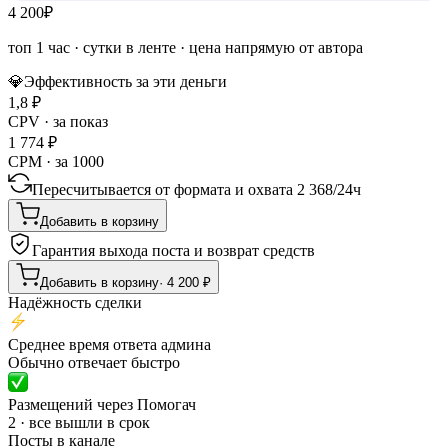
4 200
₽
топ 1 час
·
сутки в ленте
· цена напрямую от автора
💎
Эффективность за эти деньги
1,8
₽
CPV · за показ
1 774
₽
CPM · за 1000
Пересчитывается от формата и охвата
2 368
/
24ч
Добавить в корзину
Гарантия выхода поста и возврат средств
Добавить в корзину
·
4 200
₽
Надёжность сделки
Среднее время ответа админа
Обычно отвечает быстро
Размещений через Помогач
2 · все вышли в срок
Посты в канале