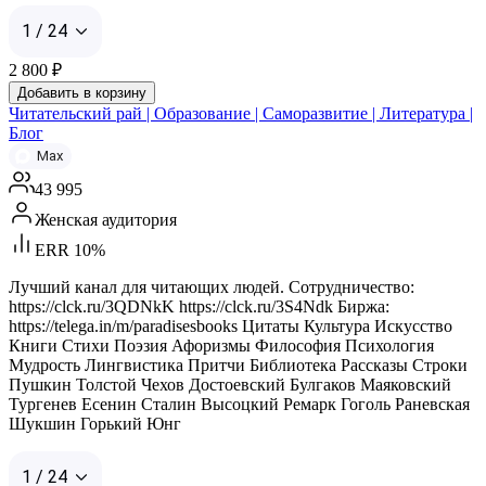
1 / 24
2 800
₽
Добавить в корзину
Читательский рай | Образование | Саморазвитие | Литература |
Блог
Max
43 995
Женская аудитория
ERR 10%
Лучший канал для читающих людей. Сотрудничество:
https://clck.ru/3QDNkK https://clck.ru/3S4Ndk Биржа:
https://telega.in/m/paradisesbooks Цитаты Культура Искусство
Книги Стихи Поэзия Афоризмы Философия Психология
Мудрость Лингвистика Притчи Библиотека Рассказы Строки
Пушкин Толстой Чехов Достоевский Булгаков Маяковский
Тургенев Есенин Сталин Высоцкий Ремарк Гоголь Раневская
Шукшин Горький Юнг
1 / 24