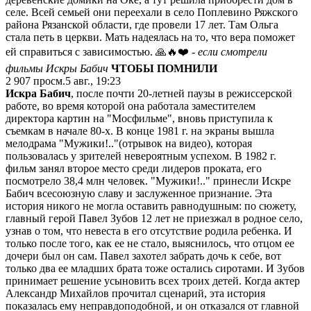
селе. Всей семьей они переехали в село Поплевино Ряжского
района Рязанской области, где провели 17 лет. Там Ольга
стала петь в церкви. Мать надеялась на то, что вера поможет
ей справиться с зависимостью. 🙏🔥❤️
- если смотрели
фильмы Искры Бабич
ЧТОБЫ ПОМНИЛИ
2 907
просм.
5 авг., 19:23
Искра Бабич
, после почти 20-летней паузы в режиссерской
работе, во время которой она работала заместителем
директора картин на "Мосфильме", вновь приступила к
съемкам в начале 80-х. В конце 1981 г. на экраны вышла
мелодрама "Мужики!.."(отрывок на видео), которая
пользовалась у зрителей невероятным успехом. В 1982 г.
фильм занял второе место среди лидеров проката, его
посмотрело 38,4 млн человек. "Мужики!.." принесли Искре
Бабич всесоюзную славу и заслуженное признание. Эта
история никого не могла оставить равнодушным: по сюжету,
главный герой Павел Зубов 12 лет не приезжал в родное село,
узнав о том, что невеста в его отсутствие родила ребенка. И
только после того, как ее не стало, выяснилось, что отцом ее
дочери был он сам. Павел захотел забрать дочь к себе, вот
только два ее младших брата тоже остались сиротами. И Зубов
принимает решение усыновить всех троих детей. Когда актер
Александр Михайлов прочитал сценарий, эта история
показалась ему неправдоподобной, и он отказался от главной