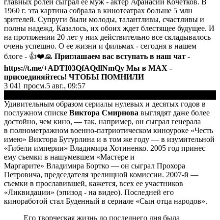
главных ролей сыграл ее муж - актер Афанасий Кочетков. В
1960 г. эта картина собрала в кинотеатрах больше 5 млн
зрителей. Супруги были молоды, талантливы, счастливы и
полны надежд. Казалось, их обоих ждет блестящее будущее. И
на протяжении 20 лет у них действительно все складывалось
очень успешно. О ее жизни и фильмах - сегодня в нашем
блоге - 👍❤️🙏
Приглашаем вас вступать в наш чат -
https://t.me/+ADTI03QfAQdlNmQy
Мы в МАХ
-
присоединяйтесь!
ЧТОБЫ ПОМНИЛИ
3 041
просм.
5 авг., 09:57
▶
Удивительным образом сериалы нулевых и десятых годов в
послужном списке
Виктора Смирнова
выглядят даже более
достойно, чем кино, — так, например, он сыграл генерала
в полнометражном военно-патриотическом киноуроке «Честь
имею» Виктора Бутурлина и в том же году — в изумительной
«Гибели империи» Владимира Хотиненко. 2005 год принес
ему съемки в нашумевшем «Мастере и
Маргарите» Владимира Бортко — он сыграл Прохора
Петровича, председателя зрелищной комиссии. 2007-й —
съемки в прославившей, кажется, всех ее участников
«Ликвидации» (эпизод - на видео). Последней его
киноработой стал Буденный в сериале «Сын отца народов».
Его творческая жизнь до последнего дня была