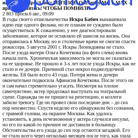
наш чат -
https://t.me/+ADTI03QfAQdlNmQy
Мы в МАХ
-
присоединяйтесь!
ЧТОБЫ ПОМНИЛИ
2 803
просм.
6 авг., 09:09
В годы своего отшельничества
Искра Бабич
вынашивала
идею еще одного фильма, но ее планам не суждено было
осуществиться. К сожалению, у нее диагностировали
заболевание, которое не оставляло ей шансов на жизнь. Она
отправилась в Москву, но и столичные врачи не смогли спасти
режиссера. 5 августа 2001 г. Искры Леонидовны не стало.
После ухода матери Ольга Кочеткова (на фото слева) вновь
начала пить. Хроническая зависимость не могла не сказаться
на ее здоровье. Не прошло и 3-х лет после ухода Искры, как не
стало и ее дочери. Причиной стал некроз поджелудочной
железы. Ей было всего 43 года. Потеря жены и дочери
окончательно подкосила Афанасия Кочеткова. После этого он
и сам начал стремительно угасать. Несмотря на плохое
самочувствие, актер продолжал выступать на театральной
сцене. Однажды он не пришел на репетицию, и коллеги
забили тревогу. Где он провел свои последние дни – до сих
пор неизвестно. Спустя неделю его обнаружили без сознания,
с травмой головы, на окраине Москвы. Как удалось
установить, в день исчезновения у актера случился инсульт,
но его по какой-то причине не доставили в больницу.
Обстоятельства его ухода до сих пор остаются загадкой. Его
не стало всего через несколько месяцев после того, как ушла