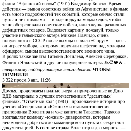
фильм "Афганский излом" (1991) Владимир Бортко. Время
действия — вывод советских войск из Афганистана; в фильме
есть много подробностей тех событий, которые сейчас стали
чуть ли не штампами — вроде подкупа моджахедов, чтобы
те не обстреливали советские войска, или закупка различных
дефицитных товаров. Выделяет картину, пожалуй, только
участие итальянского актера Микеле Плачидо, очень
популярного в СССР после выхода сериала «Спрут» — здесь
он играет майора, которому поручили шефство над молодым
офицером, сыном высокопоставленного военного чина.
В ролях также заняты Татьяна Догилева, Алексей Серебряков,
Филипп Янковский и другие популярные актеры. 🙏👏❤️🔥
-
прекрасному подбору актеров этого фильма
ЧТОБЫ
ПОМНИЛИ
3 322
просм.
3 авг., 11:26
▶
Друзья, продолжаем начатые вчера и приуроченные ко Дню
ВДВ материалы о лучших отечественных "десантных"
фильмах. "Ответный ход" (1981) - продолжение истории про
учения «Северных» и «Южных» и взаимоотношения
прапорщика Волентира и уже капитана Тарасова. Тарасов
возглавляет команду «южных» диверсантов, которым
необходимо добраться до командирского пункта с секретной
документацией. В составе отряда Волентир и два морпеха —