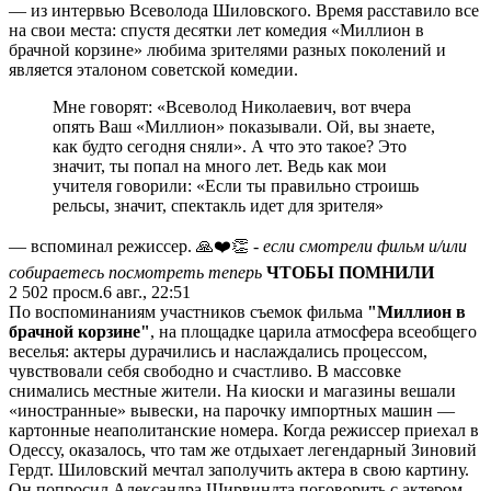
— из интервью Всеволода Шиловского. Время расставило все
на свои места: спустя десятки лет комедия «Миллион в
брачной корзине» любима зрителями разных поколений и
является эталоном советской комедии.
Мне говорят: «Всеволод Николаевич, вот вчера
опять Ваш «Миллион» показывали. Ой, вы знаете,
как будто сегодня сняли». А что это такое? Это
значит, ты попал на много лет. Ведь как мои
учителя говорили: «Если ты правильно строишь
рельсы, значит, спектакль идет для зрителя»
— вспоминал режиссер. 🙏❤️👏
- если смотрели фильм и/или
собираетесь посмотреть теперь
ЧТОБЫ ПОМНИЛИ
2 502
просм.
6 авг., 22:51
По воспоминаниям участников съемок фильма
"Миллион в
брачной корзине"
, на площадке царила атмосфера всеобщего
веселья: актеры дурачились и наслаждались процессом,
чувствовали себя свободно и счастливо. В массовке
снимались местные жители. На киоски и магазины вешали
«иностранные» вывески, на парочку импортных машин —
картонные неаполитанские номера. Когда режиссер приехал в
Одессу, оказалось, что там же отдыхает легендарный Зиновий
Гердт. Шиловский мечтал заполучить актера в свою картину.
Он попросил Александра Ширвиндта поговорить с актером.