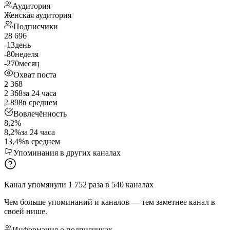
Аудитория
Женская аудитория
Подписчики
28 696
-13
день
-80
неделя
-270
месяц
Охват поста
2 368
2 368
за 24 часа
2 898
в среднем
Вовлечённость
8,2%
8,2%
за 24 часа
13,4%
в среднем
Упоминания в других каналах
Канал упомянули
1 752
раза
в
540
каналах
Чем больше упоминаний и каналов — тем заметнее канал в
своей нише.
Информация о подписчиках