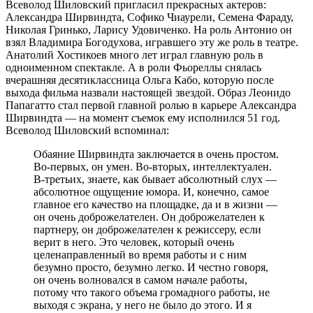
Всеволод Шиловский пригласил прекрасных актеров:
Александра Ширвиндта, Софико Чиаурели, Семена Фараду,
Николая Гринько, Ларису Удовиченко. На роль Антонио он
взял Владимира Богодухова, игравшего эту же роль в театре.
Анатолий Хостикоев много лет играл главную роль в
одноименном спектакле. А в роли Фьореллы снялась
вчерашняя десятиклассница Ольга Кабо, которую после
выхода фильма назвали настоящей звездой. Образ Леонидо
Папагатто стал первой главной ролью в карьере Александра
Ширвиндта — на момент съемок ему исполнился 51 год.
Всеволод Шиловский вспоминал:
Обаяние Ширвиндта заключается в очень простом.
Во-первых, он умен. Во-вторых, интеллектуален.
В-третьих, знаете, как бывает абсолютный слух —
абсолютное ощущение юмора. И, конечно, самое
главное его качество на площадке, да и в жизни —
он очень доброжелателен. Он доброжелателен к
партнеру, он доброжелателен к режиссеру, если
верит в него. Это человек, который очень
целенаправленный во время работы и с ним
безумно просто, безумно легко. И честно говоря,
он очень волновался в самом начале работы,
потому что такого объема громадного работы, не
выходя с экрана, у него не было до этого. И я