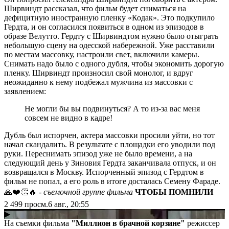
Ширвиндт рассказал, что фильм будет сниматься на
дефицитную иностранную пленку «Кодак». Это подкупило
Гердта, и он согласился появиться в одном из эпизодов в
образе Велутто. Гердту с Ширвиндтом нужно было отыграть
небольшую сцену на одесской набережной. Уже расставили
по местам массовку, настроили свет, включили камеры.
Снимать надо было с одного дубля, чтобы экономить дорогую
пленку. Ширвиндт произносил свой монолог, и вдруг
неожиданно к нему подбежал мужчина из массовки с
заявлением:
Не могли бы вы подвинуться? А то из-за вас меня
совсем не видно в кадре!
Дубль был испорчен, актера массовки просили уйти, но тот
начал скандалить. В результате с площадки его уводили под
руки. Переснимать эпизод уже не было времени, а на
следующий день у Зиновия Гердта заканчивала отпуск, и он
возвращался в Москву. Испорченный эпизод с Гердтом в
фильм не попал, а его роль в итоге досталась Семену Фараде.
🙏❤️👏🔥
- съемочной группе фильма
ЧТОБЫ ПОМНИЛИ
2 499
просм.
6 авг., 20:55
▶
На съемки фильма
"Миллион в брачной корзине"
режиссер