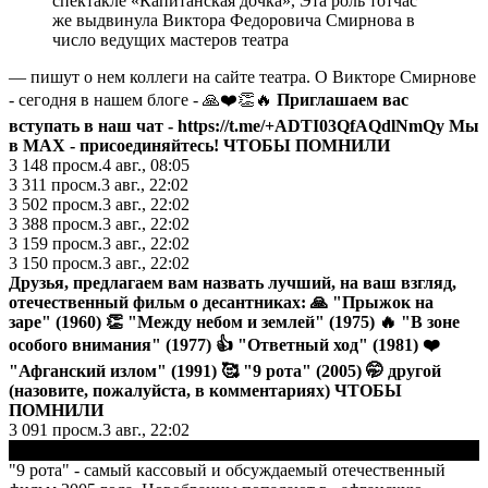
спектакле «Капитанская дочка», Эта роль тотчас
же выдвинула Виктора Федоровича Смирнова в
число ведущих мастеров театра
— пишут о нем коллеги на сайте театра. О Викторе Смирнове
- сегодня в нашем блоге - 🙏❤️👏🔥
Приглашаем вас
вступать в наш чат -
https://t.me/+ADTI03QfAQdlNmQy
Мы
в МАХ
- присоединяйтесь!
ЧТОБЫ ПОМНИЛИ
3 148
просм.
4 авг., 08:05
3 311
просм.
3 авг., 22:02
3 502
просм.
3 авг., 22:02
3 388
просм.
3 авг., 22:02
3 159
просм.
3 авг., 22:02
3 150
просм.
3 авг., 22:02
Друзья, предлагаем вам назвать лучший, на ваш взгляд,
отечественный фильм о десантниках: 🙏 "Прыжок на
заре" (1960) 👏 "Между небом и землей" (1975) 🔥 "В зоне
особого внимания" (1977) 👍 "Ответный ход" (1981) ❤️
"Афганский излом" (1991) 🥰 "9 рота" (2005) 🤭 другой
(назовите, пожалуйста, в комментариях)
ЧТОБЫ
ПОМНИЛИ
3 091
просм.
3 авг., 22:02
▶
"9 рота" - самый кассовый и обсуждаемый отечественный