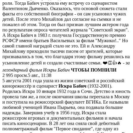
роли. Тогда Бабич устроила ему встречу со сценаристом
Валентином Дьяченко. Оказалось, что основой сюжета стали
факты его собственной биографии - он сам усыновил чужих
детей. После этого Михайлов дал согласие на съемки и не
пожалел об этом. Тогда он был признан лучшим актером года
по результатам опроса читателей журнала "Советский экран".
А Искра Бабич в 1983 г. получила Государственную премию
РСФСР имени братьев Васильевых за фильм "Мужики!.." Но
самой главной наградой стало не это. Ей и Александру
Михайлову приходили тысячи писем от зрителей, которые
признавались в том, что благодаря этому фильму решились на
усыновление детей и создали счастливые семьи. ❤️👏👍🔥
- за
легендарный фильм Искры Бабич
ЧТОБЫ ПОМНИЛИ
2 995
просм.
5 авг., 11:38
5 августа 2001 года ушла из жизни советский и российский
кинорежиссёр и сценарист
Искра Бабич
(1932-2001).
Родилась Искра 10 января 1932 года в Сочи. Детство и юность
провела там же, а после окончания школы переехала в Москву
и поступила на режиссерский факультет ВГИКа. Ее называли
любимой ученицей Ивана Пырьева, она подавала большие
надежды. Завершив учебу в 1956 году, Искра стала
режиссером игровых и документальных фильмов и начала
писать киносценарии. В 28 лет она сняла свой дебютный
полнометражный фильм "Первое свидание", где одну из