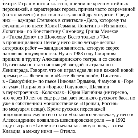
театре. Играл много и классно, причем не хрестоматийных
персонажей, а характерных героев, причем часто современной
(на тот момент) и уж точно актуальной драматургии. Среди
них — адмирал Степанов в спектакле «Дело, которому ты
служишь» по пьесе Юрия Германа, Лопатин в «Из записок
Лопатина» по Константину Симонову, Гриша Мелехов
в «Тихом Доне» по Шолохову. Всего только в 70-х
в провинциальной Пензе у него было четыре десятка
актерских работ — завидная занятость, которую скорее
назовешь популярностью. Ну а в 1983 году Смирнова
приняли в труппу Александринского театра, и со своим
Пугачевым он стал настоящей звездой театрального
Ленинграда. Говорят, что он играл едва ли не в каждой новой
премьере — Железнов в «Вассе Железновой», Писатель
в «Самоубийце» по пьесе Николая Эрдмана, Фамусов в «Горе
от ума», Патриарх в «Борисе Годунове», Шаляпин
в перестроечных «Колоколах» Юрия Нагибина (интересно,
что через 10 лет он еще раз сыграет великого русского баса, но
уже в собственной монопостановке «Прощай, Россия»
по мемуарам певца). Кроме русских персонажей,
подходивших ему по его стати «большого человека», у него в
Александринке появились шекспировские роли — в 1992
году сыграл в «Гамлете» сначала заглавную роль, а затем
Клавдия, а между ними — Отелло.