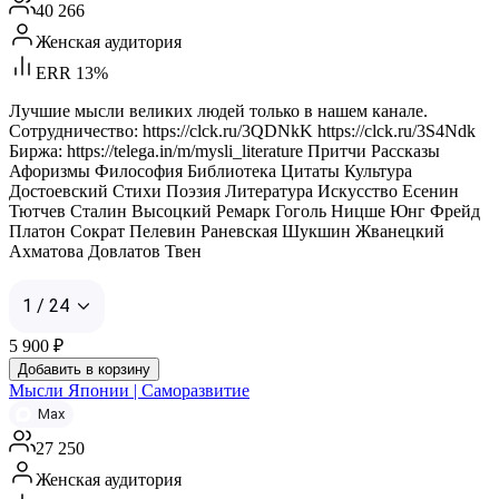
40 266
Женская аудитория
ERR 13%
Лучшие мысли великих людей только в нашем канале.
Сотрудничество: https://clck.ru/3QDNkK https://clck.ru/3S4Ndk
Биржа: https://telega.in/m/mysli_literature Притчи Рассказы
Афоризмы Философия Библиотека Цитаты Культура
Достоевский Стихи Поэзия Литература Искусство Есенин
Тютчев Сталин Высоцкий Ремарк Гоголь Ницше Юнг Фрейд
Платон Сократ Пелевин Раневская Шукшин Жванецкий
Ахматова Довлатов Твен
1 / 24
5 900
₽
Добавить в корзину
Мысли Японии | Саморазвитие
Max
27 250
Женская аудитория