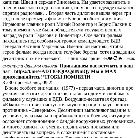
капитан Швец и сержант Зиновьева. Им удается захватить в
плен вражеского подполковника, но у него в одежде оказался
спрятан радиомаяк… Вторая часть дилогии вышла через три
года после премьеры фильма «В зоне особого внимания».
Играющие главные роли Михай Волонтир и Борис Галкин к
тому времени уже были обладателями государственных
наград за роли Тарасова и Волентира. Обе части фильма
находились под особым контролем командующего ВДВ
генерала Василия Маргелова. Именно он настоял, чтобы
герои фильма всегда носили голубые береты, хотя на заданиях
десантники их не надевают — слишком яркие. 🙏❤️👏🔥
- если
смотрели фильмы дилогии
Приглашаем вас вступать в наш
чат -
https://t.me/+ADTI03QfAQdlNmQy
Мы в МАХ
-
присоединяйтесь!
ЧТОБЫ ПОМНИЛИ
3 230
просм.
3 авг., 09:25
"В зоне особого внимания" (1977) - первая часть дилогии про
учения советских десантников, ставшая одним из любимых
фильмов у служащих в ВДВ. Воздушно-десантная бригада
«Южные» готовит наступательную операцию на условного
противника «Северных». Десантники выполняют задание в
условиях, максимально приближённых к боевым, ситуацию
осложняет столкновение с бандой вооруженных уголовников,
и многое зависит от умения подчиняться приказам или
действовать им вопреки. В сложившейся обстановке
конфликт межу лейтенантом Тарасовым и прапорщиком