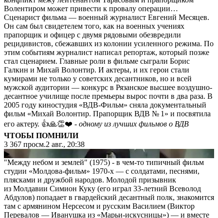
Волентиром может привести к провалу операции…
Сценарист фильма — военный журналист Евгений Месяцев.
Он сам был свидетелем того, как на военных учениях
прапорщик и офицер с двумя рядовыми обезвредили
рецидивистов, сбежавших из колонии усиленного режима. По
этим событиям журналист написал репортаж, который позже
стал сценарием. Главные роли в фильме сыграли Борис
Галкин и Михай Волонтир. И актеры, и их герои стали
кумирами не только у советских десантников, но и всей
мужской аудитории — конкурс в Рязанское высшее воздушно-
десантное училище после премьеры вырос почти в два раза. В
2005 году киностудия «ВДВ-Фильм» сняла документальный
фильм «Михай Волонтир. Прапорщик ВДВ № 1» и посвятила
его актеру. 👍🙏👏❤️
- одному из лучших фильмов о ВДВ
ЧТОБЫ ПОМНИЛИ
3 367
просм.
2 авг., 20:38
▶
"Между небом и землей" (1975) - в чем-то типичный фильм
студии «Молдова-фильм» 1970-х — с солдатами, песнями,
плясками и дружбой народов. Молодой призывник
из Молдавии Симион Куку (его играл 33-летний Всеволод
Абдулов) попадает в гвардейский десантный полк, знакомится
там с армянином Нерсесом и русским Василием (Виктор
Перевалов — Иванушка из «Марьи-искусницы») — и вместе