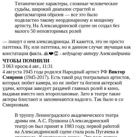
Титанические характеры, сложные человеческие
судьбы, широкий диапазон страстей и
фантасмагория образов — все это было
подвластно такому неординарному и мощному
артисту, На Александринской сцене он создал без
малого 50 неповторимых ролей
— пишут о нем александринцы. И кажется, это не просто
патетика. Ну, или патетика, но в данном случае звучащая как
констатация факта. 🙏❤️👏
- ведущему актеру Александринки
ЧТОБЫ ПОМНИЛИ
3 063
просм.
4 авг., 11:31
4 августа 1945 года родился Народный артист РФ
Виктор
Смирнов
(1945-2017). Есть такой род театральных артистов,
которых любит камера, но не любит та богиня актерской
удачи, которая заведует раздачей главных ролей в кино,
выдавая вместо них второплановые. Зато в театре такие
актеры блистают и запоминаются надолго. Так было и со
Смирновым.
В труппу Ленинградского академического театра
драмы им. А.С. Пушкина (Александринский
театр) он был принят в 1983 году, первой работой
на Александринской сцене стала роль Пугачева в