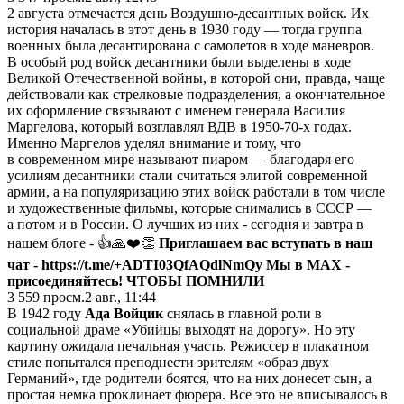
2 августа отмечается день Воздушно-десантных войск. Их
история началась в этот день в 1930 году — тогда группа
военных была десантирована с самолетов в ходе маневров.
В особый род войск десантники были выделены в ходе
Великой Отечественной войны, в которой они, правда, чаще
действовали как стрелковые подразделения, а окончательное
их оформление связывают с именем генерала
Василия
Маргелова, который возглавлял ВДВ в 1950-70-х годах.
Именно Маргелов уделял внимание и тому, что
в современном мире называют пиаром — благодаря его
усилиям десантники стали считаться элитой современной
армии, а на популяризацию этих войск работали в том числе
и художественные фильмы, которые снимались в СССР —
а потом и в России. О лучших из них - сегодня и завтра в
нашем блоге - 👍🙏❤️👏
Приглашаем вас вступать в наш
чат -
https://t.me/+ADTI03QfAQdlNmQy
Мы в МАХ
-
присоединяйтесь!
ЧТОБЫ ПОМНИЛИ
3 559
просм.
2 авг., 11:44
В 1942 году
Ада Войцик
снялась в главной роли в
социальной драме «Убийцы выходят на дорогу». Но эту
картину ожидала печальная участь. Режиссер в плакатном
стиле попытался преподнести зрителям «образ двух
Германий», где родители боятся, что на них донесет сын, а
простая немка проклинает фюрера. Все это не вписывалось в