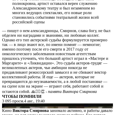
полнокровна, артист оставался верен служению
Александринскому театру и был незаменим во
многих ведущих спектаклях, его новые роли
становились событиями театральной жизни всей
российской сцены
— пишут о нем александринцы, Смирнов, слава богу, не был
обделен ни наградами и званиями, ни любовью коллег.
Однако его тип актерской судьбы формулируется примерно
так — в лицо знают все, по имени помнят — немногие;
именно поэтому после его смерти в 2017 году от
онкологического заболевания новостным агентствам
пришлось уточнять, что большой артист играл в «Мастере и
Маргарите» и «Ликвидации». Это судьба актеров-трудяг —
великолепных актеров, чьи амбиции никогда не
придавливают режиссерский замысел и не сбивают вектор
коллективной работы. И еще — актеров, которые не
превращаются до неузнаваемости, а в любой постановке —
на сцене или на экране — играют себя, работают собой и
остаются собой. 🙏❤️‍🔥👏
- памяти Виктора Смирнова
ЧТОБЫ ПОМНИЛИ
3 095
просм.
4 авг., 19:40
▶
Кино
Виктора Смирнова
занимало активно, и работы давало