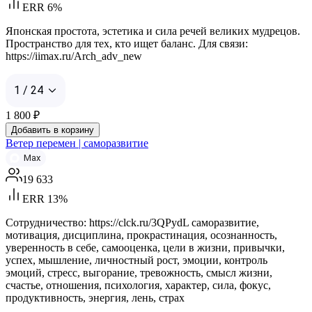
ERR 6%
Японская простота, эстетика и сила речей великих мудрецов.
Пространство для тех, кто ищет баланс. Для связи:
https://iimax.ru/Arch_adv_new
1 / 24
1 800
₽
Добавить в корзину
Ветер перемен | саморазвитие
Max
19 633
ERR 13%
Сотрудничество: https://clck.ru/3QPydL саморазвитие,
мотивация, дисциплина, прокрастинация, осознанность,
уверенность в себе, самооценка, цели в жизни, привычки,
успех, мышление, личностный рост, эмоции, контроль
эмоций, стресс, выгорание, тревожность, смысл жизни,
счастье, отношения, психология, характер, сила, фокус,
продуктивность, энергия, лень, страх