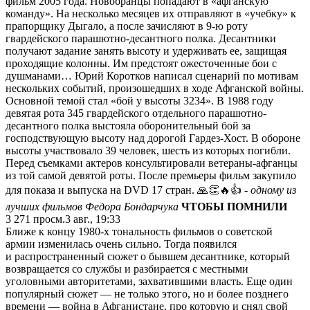
фильм 2005 года. Новобранцы попадают в «афганскую
команду». На несколько месяцев их отправляют в «учебку» к
прапорщику Дыгало, а после зачисляют в 9-ю роту
гвардейского парашютно-десантного полка. Десантники
получают задание занять высоту и удерживать ее, защищая
проходящие колонны. Им предстоят ожесточенные бои с
душманами… Юрий Коротков написал сценарий по мотивам
нескольких событий, произошедших в ходе Афганской войны.
Основной темой стал «бой у высоты 3234». В 1988 году
девятая рота 345 гвардейского отдельного парашютно-
десантного полка выстояла оборонительный бой за
господствующую высоту над дорогой Гардез-Хост. В обороне
высоты участвовало 39 человек, шесть из которых погибли.
Перед съемками актеров консультировали ветераны-афганцы
из той самой девятой роты. После премьеры фильм закупило
для показа и выпуска на DVD 17 стран. 🙏👏🔥👍
- одному из
лучших фильмов Федора Бондарчука
ЧТОБЫ ПОМНИЛИ
3 271
просм.
3 авг., 19:33
Ближе к концу 1980-х тональность фильмов о советской
армии изменилась очень сильно. Тогда появился
и распространенный сюжет о бывшем десантнике, который
возвращается со службы и разбирается с местными
уголовными авторитетами, захватившими власть. Еще один
популярный сюжет — не только этого, но и более позднего
времени — война в Афганистане, про которую и снял свой