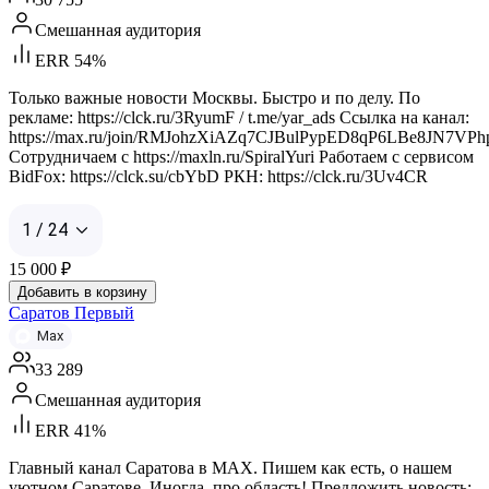
Смешанная аудитория
ERR 54%
Только важные новости Москвы. Быстро и по делу. По
рекламе: https://clck.ru/3RyumF / t.me/yar_ads Ссылка на канал:
https://max.ru/join/RMJohzXiAZq7CJBulPypED8qP6LBe8JN7VPh
Сотрудничаем с https://maxln.ru/SpiralYuri Работаем с сервисом
BidFox: https://clck.su/cbYbD РКН: https://clck.ru/3Uv4CR
1 / 24
15 000
₽
Добавить в корзину
Саратов Первый
Max
33 289
Смешанная аудитория
ERR 41%
Главный канал Саратова в MAX. Пишем как есть, о нашем
уютном Саратове. Иногда, про область! Предложить новость: