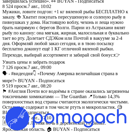
завершилась успешно». 👀 BUYAN - Подписаться
8 524
просм.
7 авг., 10:02
Мужики, ловите подгон: +1 кг вяленой рыбы БЕСПЛАТНО к
заказу. 🍻 Хватит покупать пересушенную и соленую рыбу в
пивнушках у дома. Настоящую воблу, чехонь и леща нужно
брать напрямую с берегов Волги. Парни из Астрахани вялят
рыбу по канону: она мягкая, жирная, малосольная и буквально
тает во рту. Долетает СДЭКом или Почтой в вакууме за 2-4
дня. Оформляй любой заказ сегодня, и в твою посылку
бесплатно докинут ещё 1 КГ отличной вяленой рыбки.
Переходи, выбирай ассортимент и забирай свой бонус:👉
Узнать цены и забрать подарок
7 126
просм.
7 авг., 09:00
🗣️ - #видеодня👇 «Почему Америка величайшая страна в
мире?» BUYAN - Подписаться
9 519
просм.
7 авг., 08:20
🏴󠁧󠁢󠁥󠁮󠁧󠁿 #Англия Почти все водоёмы в стране оказались загрязнены
токсичными химикатами — The Guardian 📍Только 14,3%
поверхностных вод страны считаются экологически чистыми.
Остальные содержат в том числе ртуть и микропластик. 🧐
BUYAN - Подписаться
9 888
просм.
7 авг., 07:10
🇷🇺 #Россия Летняя ночь в деревенской глубинке.
Ярославская область. 🏠 BUYAN - Подписаться