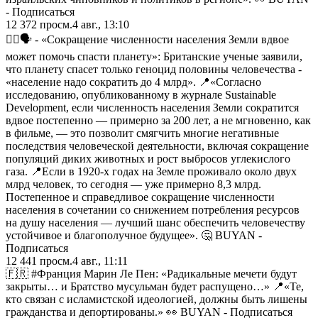
- Подписаться
12 372
просм.
4 авг., 13:10
☝🏻🗣️ - «Сокращение численности населения Земли вдвое
может помочь спасти планету»: Британские ученые заявили,
что планету спасет только геноцид половины человечества -
«население надо сократить до 4 млрд». 📍«Согласно
исследованию, опубликованному в журнале Sustainable
Development, если численность населения Земли сократится
вдвое постепенно — примерно за 200 лет, а не мгновенно, как
в фильме, — это позволит смягчить многие негативные
последствия человеческой деятельности, включая сокращение
популяций диких животных и рост выбросов углекислого
газа. 📍Если в 1920-х годах на Земле проживало около двух
млрд человек, то сегодня — уже примерно 8,3 млрд.
Постепенное и справедливое сокращение численности
населения в сочетании со снижением потребления ресурсов
на душу населения — лучший шанс обеспечить человечеству
устойчивое и благополучное будущее». 🤔 BUYAN -
Подписаться
12 441
просм.
4 авг., 11:11
🇫🇷 #Франция Марин Ле Пен: «Радикальные мечети будут
закрыты… и Братство мусульман будет распущено…» 📍«Те,
кто связан с исламистской идеологией, должны быть лишены
гражданства и депортированы.» 👀 BUYAN - Подписаться