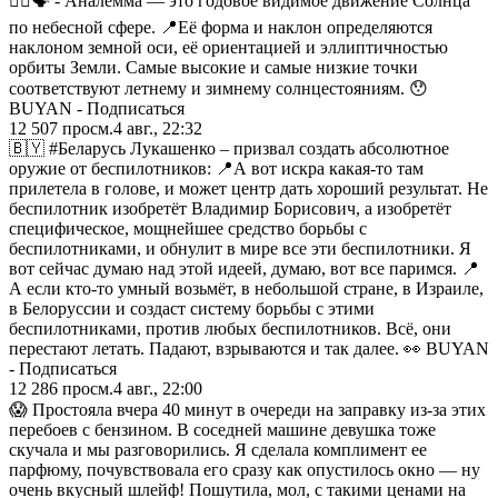
☝🏻🗣️ - Аналемма — это годовое видимое движение Солнца
по небесной сфере. 📍Её форма и наклон определяются
наклоном земной оси, её ориентацией и эллиптичностью
орбиты Земли. Самые высокие и самые низкие точки
соответствуют летнему и зимнему солнцестояниям. 😯
BUYAN - Подписаться
12 507
просм.
4 авг., 22:32
🇧🇾 #Беларусь Лукашенко – призвал создать абсолютное
оружие от беспилотников: 📍А вот искра какая-то там
прилетела в голове, и может центр дать хороший результат. Не
беспилотник изобретёт Владимир Борисович, а изобретёт
специфическое, мощнейшее средство борьбы с
беспилотниками, и обнулит в мире все эти беспилотники. Я
вот сейчас думаю над этой идеей, думаю, вот все паримся. 📍
А если кто-то умный возьмёт, в небольшой стране, в Израиле,
в Белоруссии и создаст систему борьбы с этими
беспилотниками, против любых беспилотников. Всё, они
перестают летать. Падают, взрываются и так далее. 👀 BUYAN
- Подписаться
12 286
просм.
4 авг., 22:00
😱 Простояла вчера 40 минут в очереди на заправку из-за этих
перебоев с бензином. В соседней машине девушка тоже
скучала и мы разговорились. Я сделала комплимент ее
парфюму, почувствовала его сразу как опустилось окно — ну
очень вкусный шлейф! Пошутила, мол, с такими ценами на