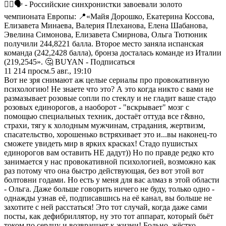
☝🏻🗣️ - Российские синхронистки завоевали золото
чемпионата Европы: 📍«Майя Дорошко, Екатерина Коссова,
Елизавета Минаева, Валерия Плеханова, Елена Шабанова,
Эвелина Симонова, Елизавета Смирнова, Ольга Тютюник
получили 244,8221 балла. Второе место заняла испанская
команда (242,2428 балла), бронза досталась команде из Италии
(219,2545». 🤔 BUYAN - Подписаться
11 214
просм.
5 авг., 19:10
Вот не зря снимают аж целые сериалы про провокативную
психологию! Не знаете что это? А это когда никто с вами не
размазывает розовые сопли по стеклу и не гладит ваше стадо
розовых единорогов, а наоборот - "вскрывает" мозг с
помощью специальных техник, достаёт оттуда все г&вно,
страхи, тягу к холодным мужчинам, страдания, жертвизм,
спасательство, хорошенько встряхивает это и...вы наконец-то
сможете увидеть мир в ярких красках! Стадо пушистых
единорогов вам оставить НЕ дадут)) Но по правде редко кто
занимается у нас провокативной психологией, возможно как
раз потому что она быстро действующая, без вот этой вот
болтовни годами. Но есть у меня для вас алмаз в этой области
- Ольга. Даже больше говорить ничего не буду, только одно -
однажды узнав её, подписавшись на её канал, вы больше не
захотите с ней расстаться! Это тот случай, когда даже сами
посты, как дефибриллятор, ну это тот аппарат, который бьёт
током по сердцу и возвращает к жизни! Больно, жёстко,