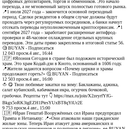
цифровых депозитариев, торгов и обменников. Это начало
перехода, а не мгновенный запуск полностью готового рынка.
📍1 июля 2027 года – закончится основной переходный
период. Сделки резидентов в общем случае должны будут
проходить через регулируемых посредников, а банки начнут
отсекать переводы неуполномоченным криптосервисам. 📍1
сентября 2027 года – заработают расширенные антифрод-
проверки и 48-часовое охлаждение отдельных крупных
переводов. Эти даты прямо закреплены в итоговой статье 56.
🧐 BUYAN - Подписаться
12 043
просм.
4 авг., 16:44
🇯🇵 #Япония Сегодня в стране был подожжен исторический
храм. Это храм Кодай-дзи в Киото, основанный в 1606 году.
📍Жители задаются вопросом «Почему церкви и храмы
продолжают гореть?» 🤔 BUYAN - Подписаться
12 503
просм.
4 авг., 16:00
🍅 😋 Твои любимые закатки на зиму: Баклажаны, аджика,
салат кубанский, кабачковая икра, огурчик бочковой,
грибочки. Рецепты тут 👇 https://max.ru/join/X2zeyrfYfG-
Bkgx5oRK3igEZH1PtesYUxBT8qYiUr2E
9 753
просм.
4 авг., 15:00
🇮🇷 #Иран Генштаб Вооружённых сил Ирана предупредил
Трампа и Нетаньяху: 📍«Они атаковали наши гражданские
жилые зоны. Теперь Иран атакует дома американских и
израильских чиновников и политиков в регионе». 👀 BUYAN