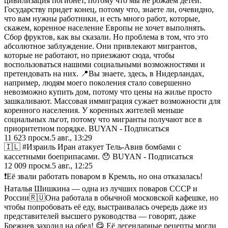
цивилизация погибнет, потому что мы не рожаем детей.
Государству придет конец, потому что, знаете ли, очевидно,
что вам нужны работники, и есть много работ, которые,
скажем, коренное население Европы не хочет выполнять.
Сбор фруктов, как вы сказали. Но проблема в том, что это
абсолютное заблуждение. Они привлекают мигрантов,
которые не работают, но приезжают сюда, чтобы
воспользоваться нашими социальными возможностями и
претендовать на них. 📍Вы знаете, здесь, в Нидерландах,
например, людям моего поколения стало совершенно
невозможно купить дом, потому что цены на жилье просто
зашкаливают. Массовая иммиграция сужает возможности для
коренного населения. У коренных жителей меньше
социальных льгот, потому что мигранты получают все в
приоритетном порядке. BUYAN - Подписаться
11 623
просм.
5 авг., 13:29
🇮🇱 #Израиль Иран атакует Тель-Авив бомбами с
кассетными боеприпасами. 😯 BUYAN - Подписаться
12 009
просм.
5 авг., 12:25
❗️Её звали работать поваром в Кремль, но она отказалась!
Наталья Шишкина — одна из лучших поваров СССР и
России🇷🇺Она работала в обычной московской кафешке, но
чтобы попробовать её еду, выстраивалась очередь даже из
представителей высшего руководства — говорят, даже
Брежнев заходил на обед! 😋 Её легендарные рецепты могли