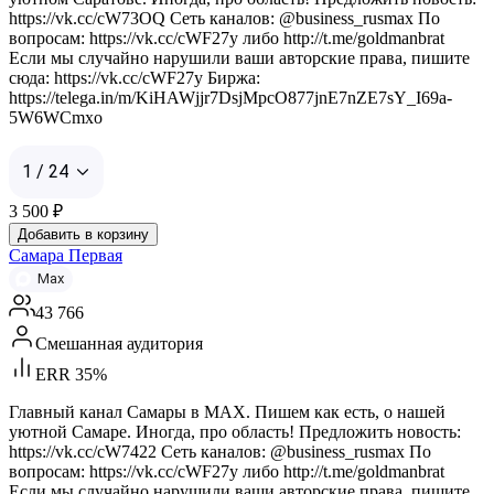
https://vk.cc/cW73OQ Сеть каналов: @business_rusmax По
вопросам: https://vk.cc/cWF27y либо http://t.me/goldmanbrat
Если мы случайно нарушили ваши авторские права, пишите
сюда: https://vk.cc/cWF27y Биржа:
https://telega.in/m/KiHAWjjr7DsjMpcO877jnE7nZE7sY_I69a-
5W6WCmxo
1 / 24
3 500
₽
Добавить в корзину
Самара Первая
Max
43 766
Смешанная аудитория
ERR 35%
Главный канал Самары в MAX. Пишем как есть, о нашей
уютной Самаре. Иногда, про область! Предложить новость:
https://vk.cc/cW7422 Сеть каналов: @business_rusmax По
вопросам: https://vk.cc/cWF27y либо http://t.me/goldmanbrat
Если мы случайно нарушили ваши авторские права, пишите