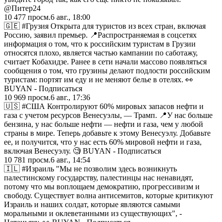
@Питер24
10 477
просм.
6 авг., 18:00
🇬🇪 #Грузия Открыта для туристов из всех стран, включая
Россию, заявил премьер. 📍Распространяемая в соцсетях
информация о том, что к российским туристам в Грузии
относятся плохо, является частью кампании по саботажу,
считает Кобахидзе. Ранее в сети начали массово появляться
сообщения о том, что грузины делают подлости российским
туристам: портят им еду и не меняют белье в отелях. 👀
BUYAN - Подписаться
10 969
просм.
6 авг., 17:36
🇺🇸 #США Контролируют 60% мировых запасов нефти и
газа с учетом ресурсов Венесуэлы, — Трамп. 📍У нас больше
бензина, у нас больше нефти — нефти и газа, чем у любой
страны в мире. Теперь добавьте к этому Венесуэлу. Добавьте
ее, и получится, что у нас есть 60% мировой нефти и газа,
включая Венесуэлу. 🧐 BUYAN - Подписаться
10 781
просм.
6 авг., 14:54
🇮🇱 #Израиль "Мы не позволим здесь возникнуть
палестинскому государству, палестинцы нас ненавидят,
потому что мы воплощаем демократию, прогрессивизм и
свободу. Существует волна антисемитов, которые критикуют
Израиль и наших солдат, которые являются самыми
моральными и оклеветанными из существующих", -