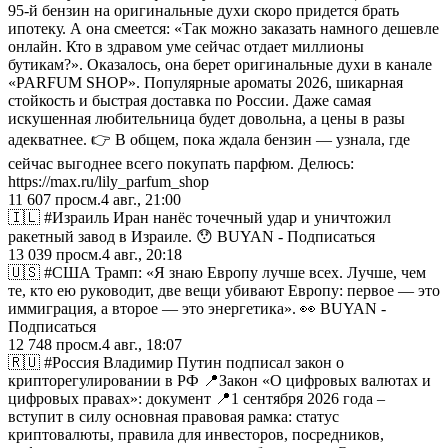
95-й бензин на оригинальные духи скоро придется брать
ипотеку. А она смеется: «Так можно заказать намного дешевле
онлайн. Кто в здравом уме сейчас отдает миллионы
бутикам?». Оказалось, она берет оригинальные духи в канале
«PARFUM SHOP». Популярные ароматы 2026, шикарная
стойкость и быстрая доставка по России. Даже самая
искушенная любительница будет довольна, а цены в разы
адекватнее. 👉 В общем, пока ждала бензин — узнала, где
сейчас выгоднее всего покупать парфюм. Делюсь:
https://max.ru/lily_parfum_shop
11 607
просм.
4 авг., 21:00
🇮🇱 #Израиль Иран нанёс точечный удар и уничтожил
ракетный завод в Израиле. 😯 BUYAN - Подписаться
13 039
просм.
4 авг., 20:18
🇺🇸 #США Трамп: «Я знаю Европу лучше всех. Лучше, чем
те, кто ею руководит, две вещи убивают Европу: первое — это
иммиграция, а второе — это энергетика». 👀 BUYAN -
Подписаться
12 748
просм.
4 авг., 18:07
🇷🇺 #Россия Владимир Путин подписал закон о
крипторегулировании в РФ 📍Закон «О цифровых валютах и
цифровых правах»: документ 📍1 сентября 2026 года –
вступит в силу основная правовая рамка: статус
криптовалюты, правила для инвесторов, посредников,