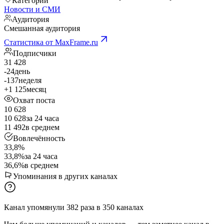
Категории
Новости и СМИ
Аудитория
Смешанная аудитория
Статистика от MaxFrame.ru
Подписчики
31 428
-24
день
-137
неделя
+1 125
месяц
Охват поста
10 628
10 628
за 24 часа
11 492
в среднем
Вовлечённость
33,8%
33,8%
за 24 часа
36,6%
в среднем
Упоминания в других каналах
Канал упомянули
382
раза
в
350
каналах