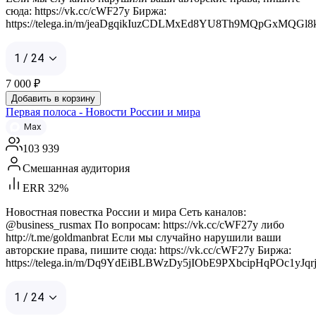
сюда: https://vk.cc/cWF27y Биржа:
https://telega.in/m/jeaDgqikIuzCDLMxEd8YU8Th9MQpGxMQGl
1 / 24
7 000
₽
Добавить в корзину
Первая полоса - Новости России и мира
Max
103 939
Смешанная аудитория
ERR 32%
Новостная повестка России и мира Сеть каналов:
@business_rusmax По вопросам: https://vk.cc/cWF27y либо
http://t.me/goldmanbrat Если мы случайно нарушили ваши
авторские права, пишите сюда: https://vk.cc/cWF27y Биржа:
https://telega.in/m/Dq9YdEiBLBWzDy5jIObE9PXbcipHqPOc1yJqr
1 / 24