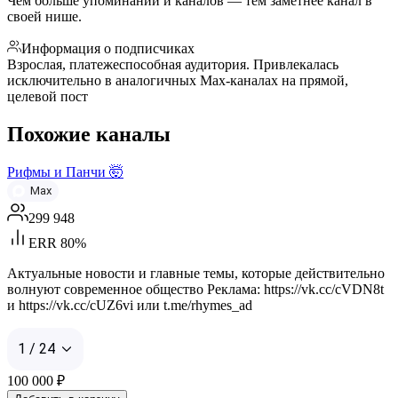
Чем больше упоминаний и каналов — тем заметнее канал в
своей нише.
Информация о подписчиках
Взрослая, платежеспособная аудитория. Привлекалась
исключительно в аналогичных Max-каналах на прямой,
целевой пост
Похожие каналы
Рифмы и Панчи 🤯
Max
299 948
ERR 80%
Актуальные новости и главные темы, которые действительно
волнуют современное общество Реклама: https://vk.cc/cVDN8t
и https://vk.cc/cUZ6vi или t.me/rhymes_ad
1 / 24
100 000
₽