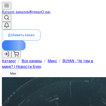
Каталог каналов
Журнал
О нас
Добавить канал
Каталог
/
Все каналы
/
Макс
/
BUYAN - Чё там в
мире? | Новости Буян
Max