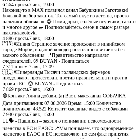
6 564
просм.
7 авг., 19:00
Наконец-то в MAX появился канал Бабушкины Заготовки!
Большой выбор закаток. Тот самый вкус из детства, просто
пальчики оближешь 😋 Помидорки, солёные огурчики, салаты
и многое другое 🥗 Подписывайтесь, сезон в самом разгаре:
max.ru/zagotovki
4 886
просм.
7 авг., 18:00
🇮🇳 #Индия Странное явление происходит в индийском
городе Морби, водяной колодец постоянно двигается без
всякого объяснения. 📍Правительство направляет
следователей. 😯 BUYAN - Подписаться
7 311
просм.
7 авг., 17:09
🇳🇱 #Нидерланды Тысячи голландских фермеров
продолжают протестовать против правительства и против
правил ЕС. 😯 BUYAN - Подписаться
7 869
просм.
7 авг., 16:00
🟢Контакт Алина добавил(а) Вас в макс-канал СОБАЧКА
Дата приглашения: 07.08.2026 Время: 15:00 Количество
подписчиков: 48.522 Контент: смешные видео с собачками
7 930
просм.
7 авг., 15:00
☝🏻🗣️ - Пашинян – заявил о понимании невозможности
членства в ЕС и ЕАЭС: 📍Мы понимаем, что одновременное
членство в ЕАЭС и ЕС невозможно, но сам факт принятия