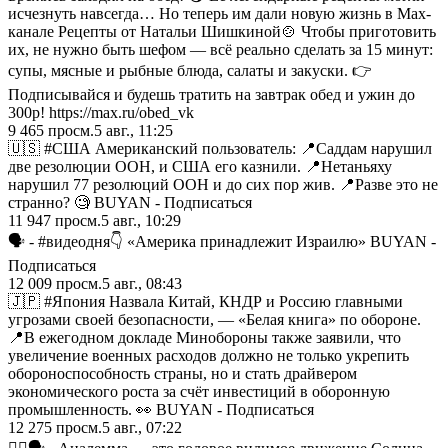
исчезнуть навсегда… Но теперь им дали новую жизнь в Max-
канале Рецепты от Натальи Шишкиной🍲 Чтобы приготовить
их, не нужно быть шефом — всё реально сделать за 15 минут:
супы, мясные и рыбные блюда, салаты и закуски. 👉
Подписывайся и будешь тратить на завтрак обед и ужин до
300р! https://max.ru/obed_vk
9 465
просм.
5 авг., 11:25
🇺🇸 #США Американский пользователь: 📍Саддам нарушил
две резолюции ООН, и США его казнили. 📍Нетаньяху
нарушил 77 резолюций ООН и до сих пор жив. 📍Разве это не
странно? 🧐 BUYAN - Подписаться
11 947
просм.
5 авг., 10:29
🗣️ - #видеодня👇 «Америка принадлежит Израилю» BUYAN -
Подписаться
12 009
просм.
5 авг., 08:43
🇯🇵 #Япония Назвала Китай, КНДР и Россию главными
угрозами своей безопасности, — «Белая книга» по обороне.
📍В ежегодном докладе Минобороны также заявили, что
увеличение военных расходов должно не только укрепить
обороноспособность страны, но и стать драйвером
экономического роста за счёт инвестиций в оборонную
промышленность. 👀 BUYAN - Подписаться
12 275
просм.
5 авг., 07:22