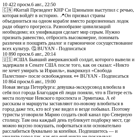
10 422
просм.
6 авг., 22:50
🇨🇳 #Китай Президент КНР Си Цзиньпин выступил с речью,
которая войдёт в историю. 📍Он призвал страны
объединиться на одном корабле вместо разрозненных лодок
ради общего прогресса. Разнообразие цивилизаций
необходимо; их унификация сделает мир серым. Нужно
признать равенство, отбросить высокомерие, понимать
различия и поощрять диалог и гармоничное сосуществование
всех культур. 🤔 BUYAN - Подписаться
10 890
просм.
6 авг., 20:14
🇺🇸 #США Бывший американский солдат, которого вывели и
задержали в Сенате США после того, как он сказал: «Никто
не хочет умирать за Израиль», выкрикнул «Свобода
Палестине» после освобождения. 👀 BUYAN - Подписаться
10 864
просм.
6 авг., 19:00
Новая звезда Петербурга: девушка-экскурсовод влюбила в
себя пол города Благодаря ей люди поняли, что в Питере есть
места получше Невского проспекта и Эрмитажа. А её
рассказы и маршруты заставляют по-новому влюбиться в
город даже тех, кто всё уже видел и везде побывал. Поэтому
туристы уговорили Марию создать свой канал про Северную
столицу. Там она каждый день публикует подборку мест, где
можно вкусно покушать, пофоткаться или основательно
расслабиться буквально за копейки. Подпишитесь — и
увидите город так, как его ещё никто не показывал: