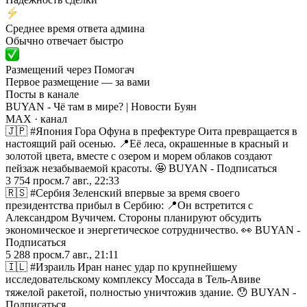
Среднее время ответа админа
Обычно отвечает быстро
Размещений через Помогач
Первое размещение — за вами
Посты в канале
BUYAN - Чё там в мире? | Новости Буян
MAX
· канал
🇯🇵 #Япония Гора Офуна в префектуре Оита превращается в
настоящий рай осенью. 📍Её леса, окрашенные в красный и
золотой цвета, вместе с озером и морем облаков создают
пейзаж незабываемой красоты. 🤩 BUYAN - Подписаться
3 754
просм.
7 авг., 22:33
🇷🇸 #Сербия Зеленский впервые за время своего
президентства прибыл в Сербию: 📍Он встретится с
Александром Вучичем. Стороны планируют обсудить
экономическое и энергетическое сотрудничество. 👀 BUYAN -
Подписаться
5 288
просм.
7 авг., 21:11
🇮🇱 #Израиль Иран нанес удар по крупнейшему
исследовательскому комплексу Моссада в Тель-Авиве
тяжелой ракетой, полностью уничтожив здание. 😯 BUYAN -
Подписаться