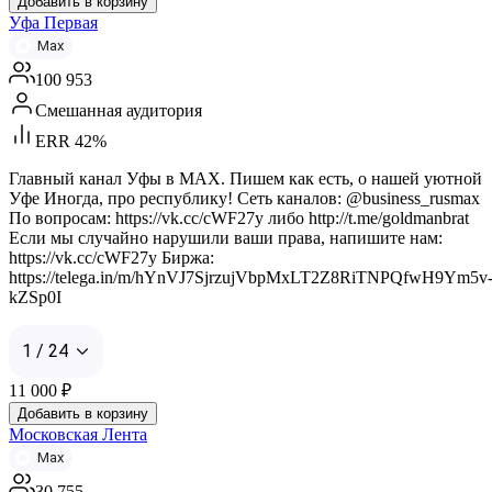
Добавить в корзину
Уфа Первая
Max
100 953
Смешанная аудитория
ERR 42%
Главный канал Уфы в MAX. Пишем как есть, о нашей уютной
Уфе Иногда, про республику! Сеть каналов: @business_rusmax
По вопросам: https://vk.cc/cWF27y либо http://t.me/goldmanbrat
Если мы случайно нарушили ваши права, напишите нам:
https://vk.cc/cWF27y Биржа:
https://telega.in/m/hYnVJ7SjrzujVbpMxLT2Z8RiTNPQfwH9Ym5v
kZSp0I
1 / 24
11 000
₽
Добавить в корзину
Московская Лента
Max
30 755