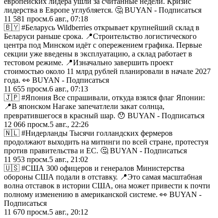
европейских лидера ушли за считанные недели. Кризис
лидерства в Европе углубляется. 🤔 BUYAN - Подписаться
11 581
просм.
6 авг., 07:18
🇧🇾 #Беларусь Wildberries открывает крупнейший склад в
Беларуси раньше срока. 📍Строительство логистического
центра под Минском идёт с опережением графика. Первые
секции уже введены в эксплуатацию, а склад работает в
тестовом режиме. 📍Изначально завершить проект
стоимостью около 11 млрд рублей планировали в начале 2027
года. 👀 BUYAN - Подписаться
11 655
просм.
6 авг., 07:13
🇯🇵 #Япония Все спрашивали, откуда взялся флаг Японии:
📍В японском Нагаке запечатлели закат солнца,
превратившегося в красный шар. 😯 BUYAN - Подписаться
12 066
просм.
5 авг., 22:26
🇳🇱 #Нидерланды Тысячи голландских фермеров
продолжают выходить на митинги по всей стране, протестуя
против правительства и ЕС. 🤔 BUYAN - Подписаться
11 953
просм.
5 авг., 21:02
🇺🇸 #США 300 офицеров и генералов Министерства
обороны США подали в отставку. 📍Это самая масштабная
волна отставок в истории США, она может привести к почти
полному изменению в американской системе. 👀 BUYAN -
Подписаться
11 670
просм.
5 авг., 20:12