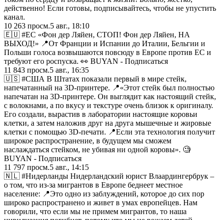
действенно! Если готовы, подписывайтесь, чтобы не упустить
канал.
10 263
просм.
5 авг., 18:10
🇪🇺 #ЕС «Фон дер Ляйен, СТОП! Фон дер Ляйен, НА
ВЫХОД!» 📍От Франции и Испании до Италии, Бельгии и
Польши голоса возвышаются повсюду в Европе против ЕС и
требуют его роспуска. 👀 BUYAN - Подписаться
11 843
просм.
5 авг., 16:35
🇺🇸 #США В Штатах показали первый в мире стейк,
напечатанный на 3D-принтере. 📍«Этот стейк был полностью
напечатан на 3D-принтере. Он выглядит как настоящий стейк,
с волокнами, а по вкусу и текстуре очень близок к оригиналу.
Его создали, вырастив в лаборатории настоящие коровьи
клетки, а затем наложив друг на друга мышечные и жировые
клетки с помощью 3D-печати. 📍Если эта технология получит
широкое распространение, в будущем мы сможем
наслаждаться стейком, не убивая ни одной коровы». 🧐
BUYAN - Подписаться
11 797
просм.
5 авг., 14:15
🇳🇱 #Нидерланды Нидерландский юрист Влаардингербрук –
о том, что из-за мигрантов в Европе беднеет местное
население: 📍Это одно из заблуждений, которое до сих пор
широко распространено и живет в умах европейцев. Нам
говорили, что если мы не примем мигрантов, то наша