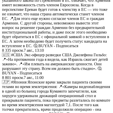
указанного закона по стремлению в ЕС означает, что Армения
имеет возможность стать членом Евросоюза. Когда в
перспективе Ереван будет готов к членству в ЕС — это тоже
не означает, что наша страна автоматически станет членом
ЕС. 📍Для этого еще нужно согласие членов ЕС и граждан
Армении. С другой стороны, невозможно вывести этот
вопрос на решение граждан Армении без предварительной
институциональной работы, и даже после этого необходимо
будет обратиться в ЕС с официальной заявкой о вступлении в
ЕС. А затем необходимо будет получить статус кандидата на
вступление в ЕС. 🤔 BUYAN - Подписаться
8 335
просм.
7 авг., 13:10
🇺🇸 #США Экс-офицер разведки США Джозефина Гильбо:
📍«На протяжении года я видела, как Израиль сжигает детей
заживо». 📍«Им плевать на американские ценности. Они
разрушают эту страну. Всем им должно быть стыдно». 🤔
BUYAN - Подписаться
8 801
просм.
7 авг., 11:00
🇯🇵 #Япония Японские врачи закрыли пациента своими
телами во время землетрясения: 📍«Камеры видеонаблюдения
в одной из больниц города Кумамото запечатлели, как
хирурги удерживали дрожащий операционный стол и
прикрывали пациента, пока предметы разлетались по комнате
во время землетрясения магнитудой 7,1. После того как
толчки прекратились, врачи продолжили операцию - она