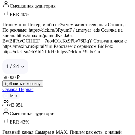
Смешанная аудитория
ERR 40%
Пишем про Питер, и обо всём чем живет северная Столица
По рекламе: https://clck.ru/3RyumF / t.me/yar_ads Ссылка на
канал: https://max.ru/join/ndKstda6i-
BwBiFAvOCIHEF__7uo4O1cKc9Pbv76DqY Сотрудничаем с
https://maxln.ru/SpiralYuri Работаем с сервисом BidFox:
https://clck.su/cbYbD РКН: https://clck.ru/3UbeCu
1 / 24
58 000
₽
Добавить в корзину
Самара Первая
Max
43 951
Смешанная аудитория
ERR 43%
Главный канал Самары в MAX. Пишем как есть, о нашей