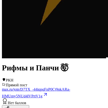
Рифмы и Панчи 🤯
РКН
Прямой пост
max.ru/join/D7TX_-44iqpqFnP0Cj9nkARa-
HMUmy5NUd4lVPrtV1g
Нет баллов