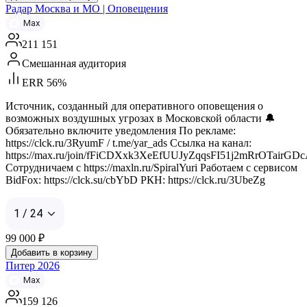
Радар Москва и МО | Оповещения
Max
211 151
Смешанная аудитория
ERR 56%
Источник, созданный для оперативного оповещения о
возможных воздушных угрозах в Московской области 🔔
Обязательно включите уведомления По рекламе:
https://clck.ru/3RyumF / t.me/yar_ads Ссылка на канал:
https://max.ru/join/fFiCDXxk3XeEfUUJyZqqsFI51j2mRrOTairGD
Сотрудничаем с https://maxln.ru/SpiralYuri Работаем с сервисом
BidFox: https://clck.su/cbYbD РКН: https://clck.ru/3UbeZg
1 / 24
99 000
₽
Добавить в корзину
Питер 2026
Max
159 126