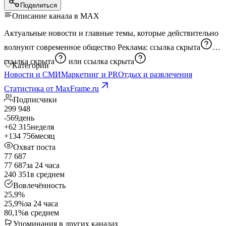
Поделиться
Описание канала в MAX
Актуальные новости и главные темы, которые действительно
волнуют современное общество Реклама:
ссылка скрыта
и
ссылка скрыта
или
ссылка скрыта
Категории
Новости и СМИ
Маркетинг и PR
Отдых и развлечения
Статистика от MaxFrame.ru
Подписчики
299 948
-569
день
+62 315
неделя
+134 756
месяц
Охват поста
77 687
77 687
за 24 часа
240 351
в среднем
Вовлечённость
25,9%
25,9%
за 24 часа
80,1%
в среднем
Упоминания в других каналах