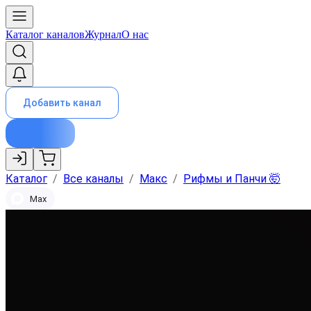
Каталог каналов
Журнал
О нас
Добавить канал
Каталог
/
Все каналы
/
Макс
/
Рифмы и Панчи 🤯
Max