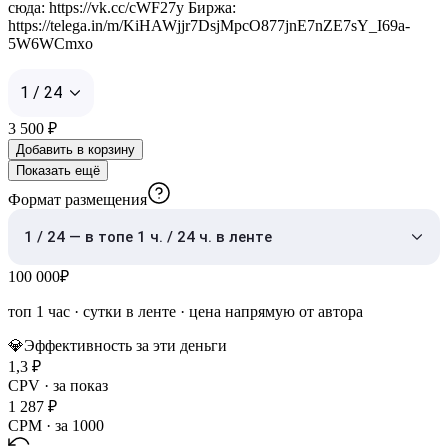
сюда: https://vk.cc/cWF27y Биржа:
https://telega.in/m/KiHAWjjr7DsjMpcO877jnE7nZE7sY_I69a-
5W6WCmxo
1 / 24
3 500
₽
Добавить в корзину
Показать ещё
Формат размещения
1 / 24 — в топе 1 ч. / 24 ч. в ленте
100 000
₽
топ 1 час
·
сутки в ленте
· цена напрямую от автора
💎
Эффективность за эти деньги
1,3
₽
CPV · за показ
1 287
₽
CPM · за 1000