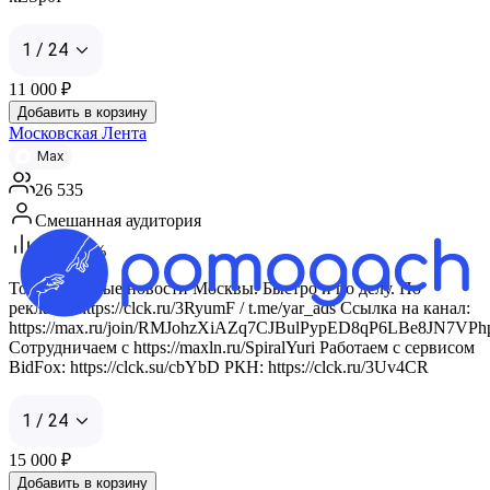
1 / 24
11 000
₽
Добавить в корзину
Московская Лента
Max
26 535
Смешанная аудитория
ERR 45%
Только важные новости Москвы. Быстро и по делу. По
рекламе: https://clck.ru/3RyumF / t.me/yar_ads Ссылка на канал:
https://max.ru/join/RMJohzXiAZq7CJBulPypED8qP6LBe8JN7VPh
Сотрудничаем с https://maxln.ru/SpiralYuri Работаем с сервисом
BidFox: https://clck.su/cbYbD РКН: https://clck.ru/3Uv4CR
1 / 24
15 000
₽
Добавить в корзину