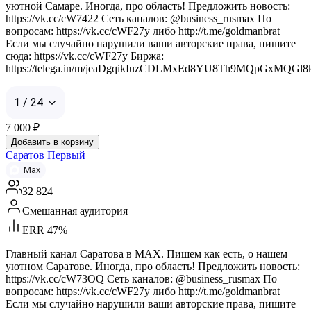
уютной Самаре. Иногда, про область! Предложить новость:
https://vk.cc/cW7422 Сеть каналов: @business_rusmax По
вопросам: https://vk.cc/cWF27y либо http://t.me/goldmanbrat
Если мы случайно нарушили ваши авторские права, пишите
сюда: https://vk.cc/cWF27y Биржа:
https://telega.in/m/jeaDgqikIuzCDLMxEd8YU8Th9MQpGxMQGl
1 / 24
7 000
₽
Добавить в корзину
Саратов Первый
Max
32 824
Смешанная аудитория
ERR 47%
Главный канал Саратова в MAX. Пишем как есть, о нашем
уютном Саратове. Иногда, про область! Предложить новость:
https://vk.cc/cW73OQ Сеть каналов: @business_rusmax По
вопросам: https://vk.cc/cWF27y либо http://t.me/goldmanbrat
Если мы случайно нарушили ваши авторские права, пишите