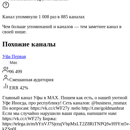
Канал упомянули
1 008
раз
в
885
каналах
Чем больше упоминаний и каналов — тем заметнее канал в
своей нише.
Похожие каналы
Уфа Первая
Max
96 499
Смешанная аудитория
ERR 42%
Главный канал Уфы в MAX. Пишем как есть, о нашей уютной
Уфе Иногда, про республику! Сеть каналов: @business_rusmax
По вопросам: https://vk.cc/cWF27y либо http://t.me/goldmanbrat
Если мы случайно нарушили ваши права, напишите нам:
https://vk.cc/cWF27y Биржа:
https://telega.in/m/hYnVJ7SjrzujVbpMxLT2Z8RiTNPQfwH9Ym5v
kZSp0I