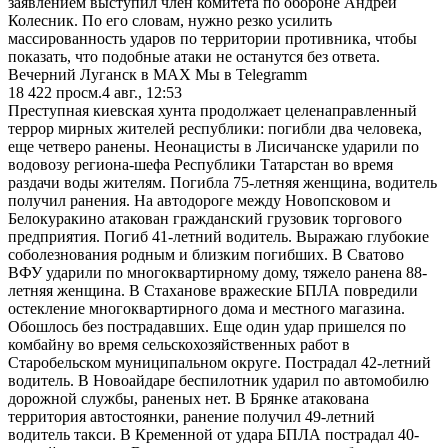
заявлением выступил член комитета по обороне Андрей
Колесник. По его словам, нужно резко усилить
массированность ударов по территории противника, чтобы
показать, что подобные атаки не останутся без ответа.
Вечерний Луганск в MAX Мы в Telegramm
18 422
просм.
4 авг., 12:53
Преступная киевская хунта продолжает целенаправленный
террор мирных жителей республики: погибли два человека,
еще четверо ранены. Неонацисты в Лисичанске ударили по
водовозу региона-шефа Республики Татарстан во время
раздачи воды жителям. Погибла 75-летняя женщина, водитель
получил ранения. На автодороге между Новопсковом и
Белокуракино атакован гражданский грузовик торгового
предприятия. Погиб 41-летний водитель. Выражаю глубокие
соболезнования родным и близким погибших. В Сватово
ВФУ ударили по многоквартирному дому, тяжело ранена 88-
летняя женщина. В Стаханове вражеские БПЛА повредили
остекление многоквартирного дома и местного магазина.
Обошлось без пострадавших. Еще один удар пришелся по
комбайну во время сельскохозяйственных работ в
Старобельском муниципальном округе. Пострадал 42-летний
водитель. В Новоайдаре беспилотник ударил по автомобилю
дорожной службы, раненых нет. В Брянке атакована
территория автостоянки, ранение получил 49-летний
водитель такси. В Кременной от удара БПЛА пострадал 40-