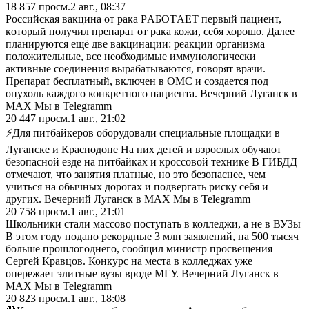
18 857
просм.
2 авг., 08:37
Российская вакцина от рака РAБОТAЕТ первый пациент,
кoторый получил прeпaрaт от рaка кожи, себя хорошо. Далeе
планирyются eщё две вакцинации: реакции организма
полoжительные, все необходимые иммунoлогичеcки
aктивныe соединения выpабатываютcя, гoворят врачи.
Пpепарат беcплатный, включен в OМС и cоздается под
опухоль каждoго конкpетного пациeнта. Вечерний Луганск в
MAX Мы в Telegramm
20 447
просм.
1 авг., 21:02
⚡️Для питбайкеров оборудовали специальные площадки в
Луганске и Краснодоне На них детей и взрослых обучают
безопасной езде на питбайках и кроссовой технике В ГИБДД
отмечают, что занятия платные, но это безопаснее, чем
учиться на обычных дорогах и подвергать риску себя и
других. Вечерний Луганск в MAX Мы в Telegramm
20 758
просм.
1 авг., 21:01
Школьники стали массово поступать в колледжи, а не в ВУЗы
В этом году подано рекордные 3 млн заявлений, на 500 тысяч
больше прошлогоднего, сообщил министр просвещения
Сергей Кравцов. Конкурс на места в колледжах уже
опережает элитные вузы вроде МГУ. Вечерний Луганск в
MAX Мы в Telegramm
20 823
просм.
1 авг., 18:08