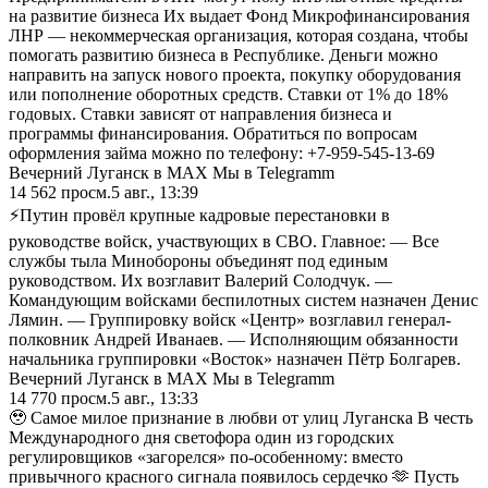
на развитие бизнеса Их выдает Фонд Микрофинансирования
ЛНР — некоммерческая организация, которая создана, чтобы
помогать развитию бизнеса в Республике. Деньги можно
направить на запуск нового проекта, покупку оборудования
или пополнение оборотных средств. Ставки от 1% до 18%
годовых. Ставки зависят от направления бизнеса и
программы финансирования. Обратиться по вопросам
оформления займа можно по телефону: +7-959-545-13-69
Вечерний Луганск в MAX Мы в Telegramm
14 562
просм.
5 авг., 13:39
⚡️Путин провёл крупные кадровые перестановки в
руководстве войск, участвующих в СВО. Главное: — Все
службы тыла Минобороны объединят под единым
руководством. Их возглавит Валерий Солодчук. —
Командующим войсками беспилотных систем назначен Денис
Лямин. — Группировку войск «Центр» возглавил генерал-
полковник Андрей Иванаев. — Исполняющим обязанности
начальника группировки «Восток» назначен Пётр Болгарев.
Вечерний Луганск в MAX Мы в Telegramm
14 770
просм.
5 авг., 13:33
🥹 Самое милое признание в любви от улиц Луганска В честь
Международного дня светофора один из городских
регулировщиков «загорелся» по-особенному: вместо
привычного красного сигнала появилось сердечко 🫶 Пусть