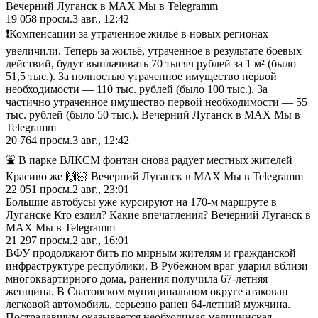
Вечерний Луганск в MAX Мы в Telegramm
19 058
просм.
3 авг., 12:42
❗️Компенсации за утраченное жильё в новых регионах
увеличили. Теперь за жильё, утраченное в результате боевых
действий, будут выплачивать 70 тысяч рублей за 1 м² (было
51,5 тыс.). За полностью утраченное имущество первой
необходимости — 110 тыс. рублей (было 100 тыс.). За
частично утраченное имущество первой необходимости — 55
тыс. рублей (было 50 тыс.). Вечерний Луганск в MAX Мы в
Telegramm
20 764
просм.
3 авг., 12:42
⛲️ В парке ВЛКСМ фонтан снова радует местных жителей
Красиво же 🙌🏻 Вечерний Луганск в MAX Мы в Telegramm
22 051
просм.
2 авг., 23:01
Большие автобусы уже курсируют на 170-м маршруте в
Луганске Кто ездил? Какие впечатления? Вечерний Луганск в
MAX Мы в Telegramm
21 297
просм.
2 авг., 16:01
ВФУ продолжают бить по мирным жителям и гражданской
инфраструктуре республики. В Рубежном враг ударил вблизи
многоквартирного дома, ранения получила 67-летняя
женщина. В Сватовском муниципальном округе атакован
легковой автомобиль, серьезно ранен 64-летний мужчина.
Пострадавшим оказывается необходимая медицинская