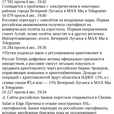
17 592
просм.
4 авг., 19:42
Сообщается о проблемах с электричеством в некоторых
районах города Вечерний Луганск в MAX Мы в Telegramm
16 079
просм.
4 авг., 19:40
Россияне пересядут с самолётов на воздушные шары. Первая
российская авиакомпания получила сертификат на
коммерческие полёты на аэростатах. Первым направлением
станет Алтай, позже полёты запустят и в других регионах.
Импортозамещение, итоги. Вечерний Луганск в MAX Мы в
Telegramm
16 284
просм.
4 авг., 19:36
⚡️Путин подписал закон о регулировании криптовалют в
России Теперь цифровые активы официально признаются
имуществом, а россияне смогут легально покупать и
продавать криптовалюту через российские биржи, брокеров,
управляющие компании и криптообменники. Доходы от
операций с криптовалютой будут облагаться НДФЛ: 13%, а с
суммы свыше ₽2,4 млн — 15% Вечерний Луганск в MAX Мы
в Telegramm
16 227
просм.
4 авг., 19:34
⚠️ Сайты российских банков перестали открываться в Chrome,
Safari и Edge Причина в отзыве иностранных SSL-
сертификатов. Банки переходят на российские сертификаты,
которые зарубежные браузеры пока не поддерживают.