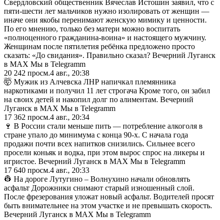
Свердловский общественник Вячеслав Истошин заявил, что с
пяти-шести лет мальчиков нужно изолировать от женщин —
иначе они якобы перенимают женскую мимику и ценности.
По его мнению, только без матери можно воспитать
«полноценного гражданина-воина» и настоящего мужчину.
Женщинам после пятилетия ребёнка предложено просто
сказать: «До свидания». Правильно сказал? Вечерний Луганск
в MAX Мы в Telegramm
20 242
просм.
4 авг., 20:38
🤯 Мужик из Алчевска ЛНР напичкал племянника
наркотиками и получил 11 лет строгача Кроме того, он забил
на своих детей и накопил долг по алиментам. Вечерний
Луганск в MAX Мы в Telegramm
17 362
просм.
4 авг., 20:34
🍷 В России стали меньше пить — потребление алкоголя в
стране упало до минимума с конца 90-х. С начала года
продажи почти всех напитков снизились. Сильнее всего
просели коньяк и водка, при этом вырос спрос на ликеры и
игристое. Вечерний Луганск в MAX Мы в Telegramm
17 640
просм.
4 авг., 20:33
👷 На дороге Лутугино – Волнухино начали обновлять
асфальт Дорожники снимают старый изношенный слой.
После фрезерования уложат новый асфальт. Водителей просят
быть внимательнее на этом участке и не превышать скорость.
Вечерний Луганск в MAX Мы в Telegramm