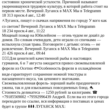
состоянии хронической усталости. Причиной называют
укоренившуюся трудовую культуру, в которой работа стоит на
первом месте. Вечерний Луганск в MAX Мы в Telegramm
18 313
просм.
4 авг., 12:40
⚡️Луганск, пишут о скачках напряжения по городу У кого как
со светом? Вечерний Луганск в MAX Мы в Telegramm
18 234
просм.
4 авг., 11:22
Мощный пожар на Юбилейном — огонь чудом не дошёл до
домов. По словам очевидцев, дети играли со спичками —
вспыхнула сухая трава. Поговорите с детьми: огонь — не
развлечение. Вечерний Луганск в MAX Мы в Telegramm
21 426
просм.
4 авг., 09:44
👩‍❤️‍👨Для ценителей качественной рыбы и настоящих
гурманов, 6 и 7 августа ожидается привоз свежевыловленой
форели из Осетии 🐟Особенность форели в охлаждённом
виде-гарантирует сохранение нежной текстуры и
насыщенного вкуса, так ценимого знатоками.
Свежевыловленная форель- хороший выбо праздничного
ужина, так и для изысканных повседневных блюд. 🐬
Стоимость деликатеса — 1250 рублей за килограмм. ☎
+79185569002 +79592996439 Андрей. Если вы из этого города
переходите по ссылке, вся информация о поставках и ценах
будет в группе ⬇️⬇️⬇️ ЛУГАНСК МАХ: