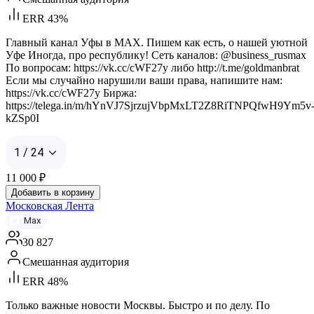
ERR 43%
Главный канал Уфы в MAX. Пишем как есть, о нашей уютной
Уфе Иногда, про республику! Сеть каналов: @business_rusmax
По вопросам: https://vk.cc/cWF27y либо http://t.me/goldmanbrat
Если мы случайно нарушили ваши права, напишите нам:
https://vk.cc/cWF27y Биржа:
https://telega.in/m/hYnVJ7SjrzujVbpMxLT2Z8RiTNPQfwH9Ym5v
kZSp0I
1 / 24
11 000
₽
Добавить в корзину
Московская Лента
Max
30 827
Смешанная аудитория
ERR 48%
Только важные новости Москвы. Быстро и по делу. По