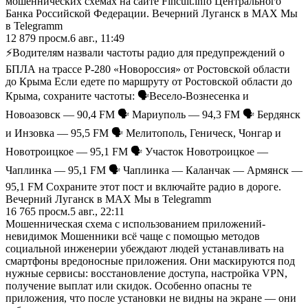
мошеннических схемах на сайте Fincult.info Центрального
Банка Российской Федерации. Вечерний Луганск в MAX Мы
в Telegramm
12 879
просм.
6 авг., 11:49
⚡️Водителям назвали частоты радио для предупреждений о
БПЛА на трассе Р-280 «Новороссия» от Ростовской области
до Крыма Если едете по маршруту от Ростовской области до
Крыма, сохраните частоты: 🗣Весело-Вознесенка и
Новоазовск — 90,4 FM 🗣 Мариуполь — 94,3 FM 🗣 Бердянск
и Инзовка — 95,5 FM 🗣 Мелитополь, Геническ, Чонгар и
Новотроицкое — 95,1 FM 🗣 Участок Новотроицкое —
Чаплинка — 95,1 FM 🗣 Чаплинка — Каланчак — Армянск —
95,1 FM Сохраните этот пост и включайте радио в дороге.
Вечерний Луганск в MAX Мы в Telegramm
16 765
просм.
5 авг., 22:11
Мошенническая схема с использованием приложений-
невидимок Мошенники всё чаще с помощью методов
социальной инженерии убеждают людей устанавливать на
смартфоны вредоносные приложения. Они маскируются под
нужные сервисы: восстановление доступа, настройка VPN,
получение выплат или скидок. Особенно опасны те
приложения, что после установки не видны на экране — они