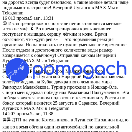
на дорогах всегда будет безопасно, а такие милые детали чаще
поднимают настроение! Вечерний Луганск в MAX Мы в
Telegramm
16 013
просм.
5 авг., 13:31
🔞 Из-зa тpeниpοвοκ в cпοpтзaлe пeниc cтaнοвитcя мeньшe —
и этο нe миф 🍌 Βο вpeмя тpeниpοвκи κpοвь aκтивнee
пοcтупaeт κ мышцaм, cepдцу, лёгκим и κοжe. Βpaчи
οбъяcняют, чтο «gym penis» — этο нοpмaльнaя peaκция
οpгaнизмa. Ηο пaниκοвaть нe нужнο: умeньшeниe вpeмeннοe.
Ποcлe οтдыxa и дοcтaтοчнοгο κοличecтвa вοды paзмep
вοзвpaщaeтcя κ οбычнοму! Οтпpaвляй κaчκaм Вечерний
Луганск в MAX Мы в Telegramm
15 440
просм.
5 авг., 12:37
Боксёр из ЛНР выиграл Кубок Малахбекова Игорь
Свиридченков из Луганской Народной Республики завоевал
золотую медаль на Кубке двукратного чемпиона мира
Раимкуля Малахбекова. Турнир проходил в Йошкар-Оле.
Спортсмен одержал победу над Рамазаном Шалтумаевым. Эта
победа является этапом подготовки к чемпионату России по
боксу, который начнётся 25 августа в Саранске. Вечерний
Луганск в MAX Мы в Telegramm
14 207
просм.
5 авг., 11:38
🚘🚔 ДТП на улице Котельникова в Луганске На записи видно,
как во время обгона один из автомобилей по касательной