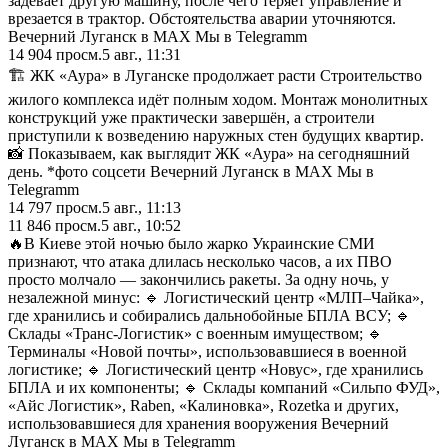
задевает другую машину, после чего теряет управление и
врезается в трактор. Обстоятельства аварии уточняются.
Вечерний Луганск в MAX Мы в Telegramm
14 904
просм.
5 авг., 11:31
🏗️ ЖК «Аура» в Луганске продолжает расти Строительство
жилого комплекса идёт полным ходом. Монтаж монолитных
конструкций уже практически завершён, а строители
приступили к возведению наружных стен будущих квартир.
📸 Показываем, как выглядит ЖК «Аура» на сегодняшний
день. *фото соцсети Вечерний Луганск в MAX Мы в
Telegramm
14 797
просм.
5 авг., 11:13
11 846
просм.
5 авг., 10:52
🔥В Киеве этой ночью было жарко Украинские СМИ
признают, что атака длилась несколько часов, а их ПВО
просто молчало — закончились ракеты. За одну ночь, у
незалежной минус: 🔹 Логистический центр «МЛП–Чайка»,
где хранились и собирались дальнобойные БПЛА ВСУ; 🔹
Склады «Транс-Логистик» с военным имуществом; 🔹
Терминалы «Новой почты», использовавшиеся в военной
логистике; 🔹 Логистический центр «Новус», где хранились
БПЛА и их компоненты; 🔹 Склады компаний «Сильпо ФУД»,
«Айс Логистик», Raben, «Калиновка», Rozetka и других,
использовавшиеся для хранения вооружения Вечерний
Луганск в MAX Мы в Telegramm