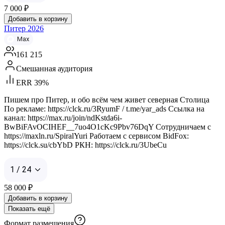
7 000
₽
Добавить в корзину
Питер 2026
Max
161 215
Смешанная аудитория
ERR 39%
Пишем про Питер, и обо всём чем живет северная Столица
По рекламе: https://clck.ru/3RyumF / t.me/yar_ads Ссылка на
канал: https://max.ru/join/ndKstda6i-
BwBiFAvOCIHEF__7uo4O1cKc9Pbv76DqY Сотрудничаем с
https://maxln.ru/SpiralYuri Работаем с сервисом BidFox:
https://clck.su/cbYbD РКН: https://clck.ru/3UbeCu
1 / 24
58 000
₽
Добавить в корзину
Показать ещё
Формат размещения