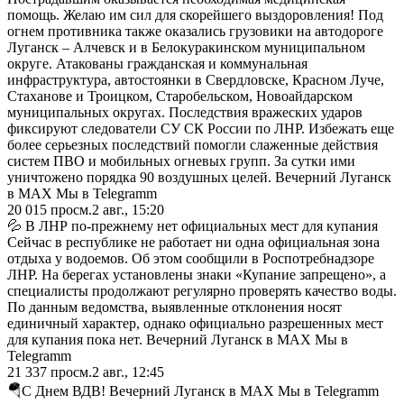
помощь. Желаю им сил для скорейшего выздоровления! Под
огнем противника также оказались грузовики на автодороге
Луганск – Алчевск и в Белокуракинском муниципальном
округе. Атакованы гражданская и коммунальная
инфраструктура, автостоянки в Свердловске, Красном Луче,
Стаханове и Троицком, Старобельском, Новоайдарском
муниципальных округах. Последствия вражеских ударов
фиксируют следователи СУ СК России по ЛНР. Избежать еще
более серьезных последствий помогли слаженные действия
систем ПВО и мобильных огневых групп. За сутки ими
уничтожено порядка 90 воздушных целей. Вечерний Луганск
в MAX Мы в Telegramm
20 015
просм.
2 авг., 15:20
💦 В ЛНР по-прежнему нет официальных мест для купания
Сейчас в республике не работает ни одна официальная зона
отдыха у водоемов. Об этом сообщили в Роспотребнадзоре
ЛНР. На берегах установлены знаки «Купание запрещено», а
специалисты продолжают регулярно проверять качество воды.
По данным ведомства, выявленные отклонения носят
единичный характер, однако официально разрешенных мест
для купания пока нет. Вечерний Луганск в MAX Мы в
Telegramm
21 337
просм.
2 авг., 12:45
🪂С Днем ВДВ! Вечерний Луганск в MAX Мы в Telegramm