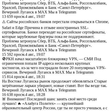
Проблема затронула Сбер, ВТБ, Альфа-Банк, Россельхозбанк,
Уралсиб, Промсвязьбанк и Банк «Санкт-Петербург».
Вечерний Луганск в MAX Мы в Telegramm
13 659
просм.
4 авг., 19:07
⚠️ Сайты российских банков перестали открываться в Chrome,
Safari и Edge Причина в отзыве иностранных SSL-
сертификатов. Банки переходят на российские сертификаты,
которые зарубежные браузеры пока не поддерживают.
Проблема затронула Сбер, ВТБ, Альфа-Банк, Россельхозбанк,
Уралсиб, Промсвязьбанк и Банк «Санкт-Петербург».
Вечерний Луганск в MAX Мы в Telegramm
15 592
просм.
4 авг., 19:07
🚫РКН начал масштабную блокировку VPN, — СМИ Под
ограничения попали IP-адреса нескольких крупных
хостингов, из-за чего пострадали более 20 популярных VPN-
сервисов. Вечерний Луганск в MAX Мы в Telegramm
15 814
просм.
4 авг., 18:31
На Востоке Луганска рынок продолжает обновляться Старые
затрёпанные ларьки убирают, новые ставят. Вот бы везде так.
Вечерний Луганск в MAX Мы в Telegramm
16 638
просм.
4 авг., 18:28
🚨 Внимание! Последний шанс занять своё место среди
лучших! 🔥 «Алабуга Политех» — крупнейший
образовательный центр России, где ты не просто учишься, а с