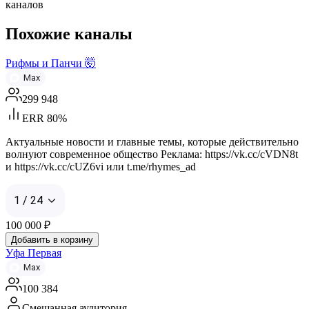
каналов
Похожие каналы
Рифмы и Панчи 🤯
Max
299 948
ERR 80%
Актуальные новости и главные темы, которые действительно
волнуют современное общество Реклама: https://vk.cc/cVDN8t
и https://vk.cc/cUZ6vi или t.me/rhymes_ad
1 / 24
100 000
₽
Добавить в корзину
Уфа Первая
Max
100 384
Смешанная аудитория