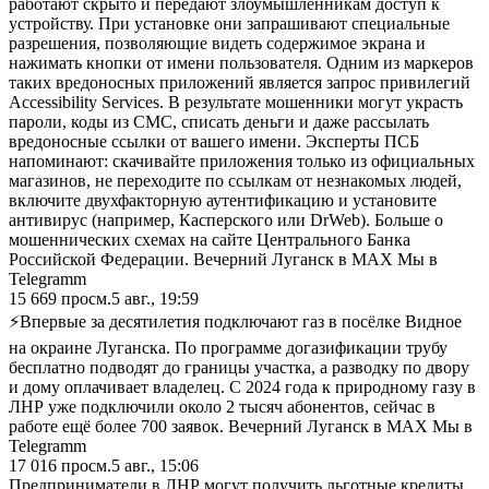
работают скрыто и передают злоумышленникам доступ к
устройству. При установке они запрашивают специальные
разрешения, позволяющие видеть содержимое экрана и
нажимать кнопки от имени пользователя. Одним из маркеров
таких вредоносных приложений является запрос привилегий
Accessibility Services. В результате мошенники могут украсть
пароли, коды из СМС, списать деньги и даже рассылать
вредоносные ссылки от вашего имени. Эксперты ПСБ
напоминают: скачивайте приложения только из официальных
магазинов, не переходите по ссылкам от незнакомых людей,
включите двухфакторную аутентификацию и установите
антивирус (например, Касперского или DrWeb). Больше о
мошеннических схемах на сайте Центрального Банка
Российской Федерации. Вечерний Луганск в MAX Мы в
Telegramm
15 669
просм.
5 авг., 19:59
⚡️Впервые за десятилетия подключают газ в посёлке Видное
на окраине Луганска. По программе догазификации трубу
бесплатно подводят до границы участка, а разводку по двору
и дому оплачивает владелец. С 2024 года к природному газу в
ЛНР уже подключили около 2 тысяч абонентов, сейчас в
работе ещё более 700 заявок. Вечерний Луганск в MAX Мы в
Telegramm
17 016
просм.
5 авг., 15:06
Предприниматели в ЛНР могут получить льготные кредиты