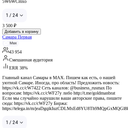
5W6WCmxo
1 / 24
3 500
₽
Добавить в корзину
Самара Первая
Max
43 954
Смешанная аудитория
ERR 38%
Главный канал Самары в MAX. Пишем как есть, о нашей
уютной Самаре. Иногда, про область! Предложить новость:
https://vk.cc/cW7422 Сеть каналов: @business_rusmax По
вопросам: https://vk.cc/cWF27y либо http://t.me/goldmanbrat
Если мы случайно нарушили ваши авторские права, пишите
сюда: https://vk.cc/cWF27y Биржа:
https://telega.in/m/jeaDgqikIuzCDLMxEd8YU8Th9MQpGxMQGl
1 / 24