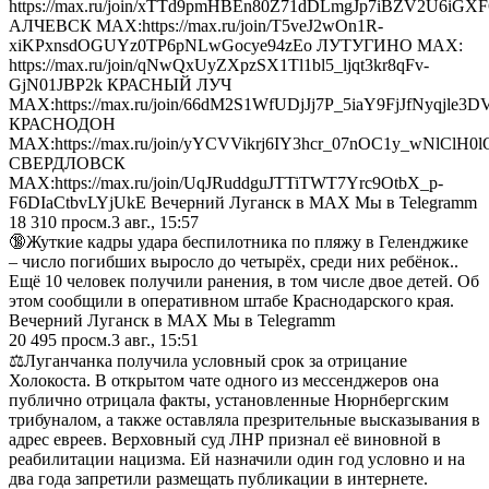
https://max.ru/join/xTTd9pmHBEn80Z71dDLmgJp7iBZV2U6iGX
АЛЧЕВСК МАХ:https://max.ru/join/T5veJ2wOn1R-
xiKPxnsdOGUYz0TP6pNLwGocye94zEo ЛУТУГИНО МАХ:
https://max.ru/join/qNwQxUyZXpzSX1Tl1bl5_ljqt3kr8qFv-
GjN01JBP2k КРАСНЫЙ ЛУЧ
МАХ:https://max.ru/join/66dM2S1WfUDjJj7P_5iaY9FjJfNyqjle
КРАСНОДОН
МАХ:https://max.ru/join/yYCVVikrj6IY3hcr_07nOC1y_wNlClH
СВЕРДЛОВСК
МАХ:https://max.ru/join/UqJRuddguJTTiTWT7Yrc9OtbX_p-
F6DIaCtbvLYjUkE Вечерний Луганск в MAX Мы в Telegramm
18 310
просм.
3 авг., 15:57
🔞Жуткие кадры удара беспилотника по пляжу в Геленджике
– число погибших выросло до четырёх, среди них ребёнок..
Ещё 10 человек получили ранения, в том числе двое детей. Об
этом сообщили в оперативном штабе Краснодарского края.
Вечерний Луганск в MAX Мы в Telegramm
20 495
просм.
3 авг., 15:51
⚖️Луганчанка получила условный срок за отрицание
Холокоста. В открытом чате одного из мессенджеров она
публично отрицала факты, установленные Нюрнбергским
трибуналом, а также оставляла презрительные высказывания в
адрес евреев. Верховный суд ЛНР признал её виновной в
реабилитации нацизма. Ей назначили один год условно и на
два года запретили размещать публикации в интернете.