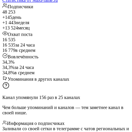
Статистика от MaxFrame.ru
Подписчики
48 253
+145
день
+1 443
неделя
+13 524
месяц
Охват поста
16 535
16 535
за 24 часа
16 779
в среднем
Вовлечённость
34,3%
34,3%
за 24 часа
34,8%
в среднем
Упоминания в других каналах
Канал упомянули
156
раз
в
25
каналах
Чем больше упоминаний и каналов — тем заметнее канал в
своей нише.
Информация о подписчиках
Заливали со своей сетки в телеграмме с чатов региональных и