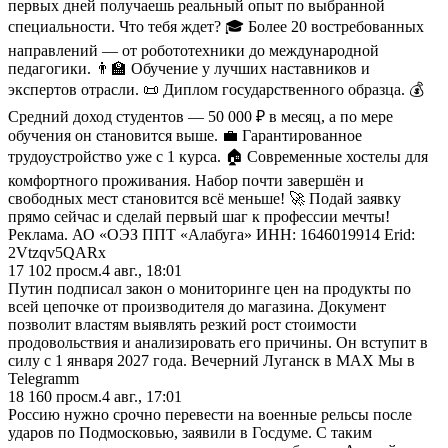
первых дней получаешь реальный опыт по выбранной
специальности. Что тебя ждет? 🎓 Более 20 востребованных
направлений — от робототехники до международной
педагогики. 👨‍🏫 Обучение у лучших наставников и
экспертов отрасли. 📜 Диплом государственного образца. 💰
Средний доход студентов — 50 000 ₽ в месяц, а по мере
обучения он становится выше. 💼 Гарантированное
трудоустройство уже с 1 курса. 🏠 Современные хостелы для
комфортного проживания. Набор почти завершён и
свободных мест становится всё меньше! 🚀 Подай заявку
прямо сейчас и сделай первый шаг к профессии мечты!
Реклама. АО «ОЭЗ ППТ «Алабуга» ИНН: 1646019914 Erid:
2Vtzqv5QARx
17 102
просм.
4 авг., 18:01
Путин подписал закон о мониторинге цен на продукты по
всей цепочке от производителя до магазина. Документ
позволит властям выявлять резкий рост стоимости
продовольствия и анализировать его причины. Он вступит в
силу с 1 января 2027 года. Вечерний Луганск в MAX Мы в
Telegramm
18 160
просм.
4 авг., 17:01
Россию нужно срочно перевести на военные рельсы после
ударов по Подмосковью, заявили в Госдуме. С таким