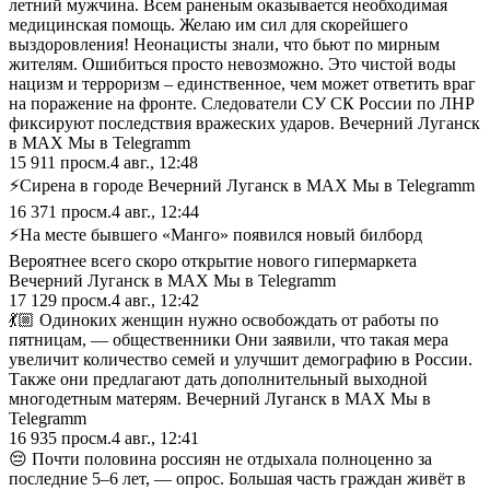
летний мужчина. Всем раненым оказывается необходимая
медицинская помощь. Желаю им сил для скорейшего
выздоровления! Неонацисты знали, что бьют по мирным
жителям. Ошибиться просто невозможно. Это чистой воды
нацизм и терроризм – единственное, чем может ответить враг
на поражение на фронте. Следователи СУ СК России по ЛНР
фиксируют последствия вражеских ударов. Вечерний Луганск
в MAX Мы в Telegramm
15 911
просм.
4 авг., 12:48
⚡️Сирена в городе Вечерний Луганск в MAX Мы в Telegramm
16 371
просм.
4 авг., 12:44
⚡️На месте бывшего «Манго» появился новый билборд
Вероятнее всего скоро открытие нового гипермаркета
Вечерний Луганск в MAX Мы в Telegramm
17 129
просм.
4 авг., 12:42
💃🏼 Одиноких женщин нужно освобождать от работы по
пятницам, — общественники Они заявили, что такая мера
увеличит количество семей и улучшит демографию в России.
Также они предлагают дать дополнительный выходной
многодетным матерям. Вечерний Луганск в MAX Мы в
Telegramm
16 935
просм.
4 авг., 12:41
😔 Почти половина россиян не отдыхала полноценно за
последние 5–6 лет, — опрос. Большая часть граждан живёт в