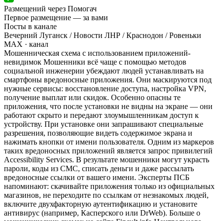
Размещений через Помогач
Первое размещение — за вами
Посты в канале
Вечерний Луганск / Новости ЛНР / Краснодон / Ровеньки
MAX
· канал
Мошенническая схема с использованием приложений-
невидимок Мошенники всё чаще с помощью методов
социальной инженерии убеждают людей устанавливать на
смартфоны вредоносные приложения. Они маскируются под
нужные сервисы: восстановление доступа, настройка VPN,
получение выплат или скидок. Особенно опасны те
приложения, что после установки не видны на экране — они
работают скрыто и передают злоумышленникам доступ к
устройству. При установке они запрашивают специальные
разрешения, позволяющие видеть содержимое экрана и
нажимать кнопки от имени пользователя. Одним из маркеров
таких вредоносных приложений является запрос привилегий
Accessibility Services. В результате мошенники могут украсть
пароли, коды из СМС, списать деньги и даже рассылать
вредоносные ссылки от вашего имени. Эксперты ПСБ
напоминают: скачивайте приложения только из официальных
магазинов, не переходите по ссылкам от незнакомых людей,
включите двухфакторную аутентификацию и установите
антивирус (например, Касперского или DrWeb). Больше о