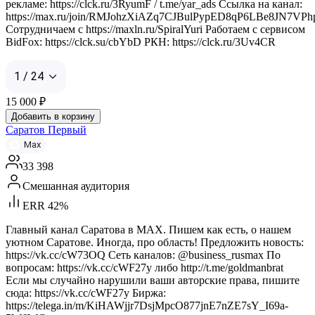
рекламе: https://clck.ru/3RyumF / t.me/yar_ads Ссылка на канал:
https://max.ru/join/RMJohzXiAZq7CJBulPypED8qP6LBe8JN7VPh
Сотрудничаем с https://maxln.ru/SpiralYuri Работаем с сервисом
BidFox: https://clck.su/cbYbD РКН: https://clck.ru/3Uv4CR
1 / 24
15 000
₽
Добавить в корзину
Саратов Первый
Max
33 398
Смешанная аудитория
ERR 42%
Главный канал Саратова в MAX. Пишем как есть, о нашем
уютном Саратове. Иногда, про область! Предложить новость:
https://vk.cc/cW73OQ Сеть каналов: @business_rusmax По
вопросам: https://vk.cc/cWF27y либо http://t.me/goldmanbrat
Если мы случайно нарушили ваши авторские права, пишите
сюда: https://vk.cc/cWF27y Биржа:
https://telega.in/m/KiHAWjjr7DsjMpcO877jnE7nZE7sY_I69a-