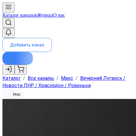
Каталог каналов
Журнал
О нас
Добавить канал
Каталог
/
Все каналы
/
Макс
/
Вечерний Луганск /
Новости ЛНР / Краснодон / Ровеньки
Max