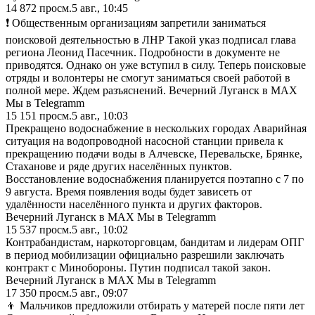
14 872
просм.
5 авг., 10:45
❗️ Общественным организациям запретили заниматься
поисковой деятельностью в ЛНР Такой указ подписал глава
региона Леонид Пасечник. Подробности в документе не
приводятся. Однако он уже вступил в силу. Теперь поисковые
отряды и волонтеры не смогут заниматься своей работой в
полной мере. Ждем разъяснений. Вечерний Луганск в MAX
Мы в Telegramm
15 151
просм.
5 авг., 10:03
Прекращено водоснабжение в нескольких городах Аварийная
ситуация на водопроводной насосной станции привела к
прекращению подачи воды в Алчевске, Перевальске, Брянке,
Стаханове и ряде других населённых пунктов.
Восстановление водоснабжения планируется поэтапно с 7 по
9 августа. Время появления воды будет зависеть от
удалённости населённого пункта и других факторов.
Вечерний Луганск в MAX Мы в Telegramm
15 537
просм.
5 авг., 10:02
Контрабандистам, наркоторговцам, бандитам и лидерам ОПГ
в период мобилизации официально разрешили заключать
контракт с Минобороны. Путин подписал такой закон.
Вечерний Луганск в MAX Мы в Telegramm
17 350
просм.
5 авг., 09:07
👦 Мальчиков предложили отбирать у матерей после пяти лет