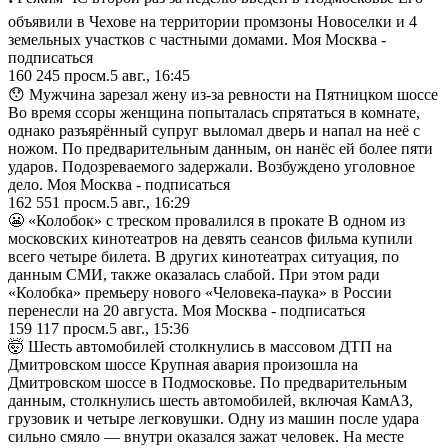
объявили в Чехове на территории промзоны Новоселки и 4
земельных участков с частными домами. Моя Москва -
подписаться
160 245
просм.
5 авг., 16:45
😯 Мужчина зарезал жену из-за ревности на Пятницком шоссе
Во время ссоры женщина попыталась спрятаться в комнате,
однако разъярённый супруг выломал дверь и напал на неё с
ножом. По предварительным данным, он нанёс ей более пяти
ударов. Подозреваемого задержали. Возбуждено уголовное
дело. Моя Москва - подписаться
162 551
просм.
5 авг., 16:29
😬 «Колобок» с треском провалился в прокате В одном из
московских кинотеатров на девять сеансов фильма купили
всего четыре билета. В других кинотеатрах ситуация, по
данным СМИ, также оказалась слабой. При этом ради
«Колобка» премьеру нового «Человека-паука» в России
перенесли на 20 августа. Моя Москва - подписаться
159 117
просм.
5 авг., 15:36
🤯 Шесть автомобилей столкнулись в массовом ДТП на
Дмитровском шоссе Крупная авария произошла на
Дмитровском шоссе в Подмосковье. По предварительным
данным, столкнулись шесть автомобилей, включая КамАЗ,
грузовик и четыре легковушки. Одну из машин после удара
сильно смяло — внутри оказался зажат человек. На месте