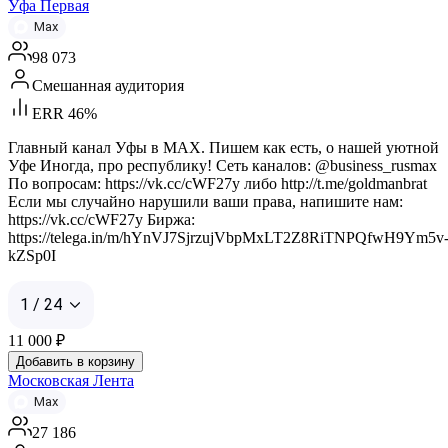
Уфа Первая
Max
98 073
Смешанная аудитория
ERR 46%
Главный канал Уфы в MAX. Пишем как есть, о нашей уютной
Уфе Иногда, про республику! Сеть каналов: @business_rusmax
По вопросам: https://vk.cc/cWF27y либо http://t.me/goldmanbrat
Если мы случайно нарушили ваши права, напишите нам:
https://vk.cc/cWF27y Биржа:
https://telega.in/m/hYnVJ7SjrzujVbpMxLT2Z8RiTNPQfwH9Ym5v
kZSp0I
1 / 24
11 000
₽
Добавить в корзину
Московская Лента
Max
27 186