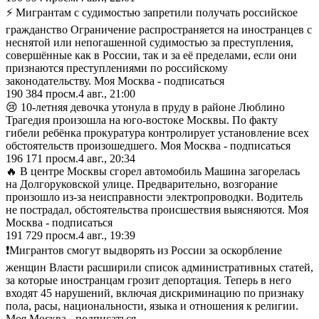
⚡️ Мигрантам с судимостью запретили получать российское
гражданство Ограничение распространяется на иностранцев с
неснятой или непогашенной судимостью за преступления,
совершённые как в России, так и за её пределами, если они
признаются преступлениями по российскому
законодательству. Моя Москва - подписаться
190 384
просм.
4 авг., 21:00
😢 10-летняя девочка утонула в пруду в районе Люблино
Трагедия произошла на юго-востоке Москвы. По факту
гибели ребёнка прокуратура контролирует установление всех
обстоятельств произошедшего. Моя Москва - подписаться
196 171
просм.
4 авг., 20:34
🔥 В центре Москвы сгорел автомобиль Машина загорелась
на Долгоруковской улице. Предварительно, возгорание
произошло из-за неисправности электропроводки. Водитель
не пострадал, обстоятельства происшествия выясняются. Моя
Москва - подписаться
191 729
просм.
4 авг., 19:39
❗️Мигрантов смогут выдворять из России за оскорбление
женщин Власти расширили список административных статей,
за которые иностранцам грозит депортация. Теперь в него
входят 45 нарушений, включая дискриминацию по признаку
пола, расы, национальности, языка и отношения к религии.
Моя Москва - подписаться