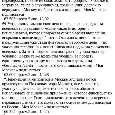
передержки, пока её не было дома, кот пробрался к собаке и
загрыз её. Узнав о случившемся, хозяйка Рики досрочно
вернулась в Москву и обратилась в полицию. Моя Москва -
подписаться
163 505
просм.
5 авг., 13:02
😳 Устроившая самоподжог пенсионерка ранее подожгла
военкомат по указанию мошенников В истории с
пенсионеркой, которая подожгла себя во время выселения,
вскрылись новые подробности. Оказалось, несколько лет
назад женщина уже стала фигуранткой громкого дела — по
указанию телефонных мошенников она подожгла московский
военкомат. За этот поджог пенсионерка получила два года
условно. Позже те же аферисты убедили её продать
единственную квартиру и перевести все деньги на
«безопасный счёт», после чего она лишилась жилья. Моя
Москва - подписаться
163 609
просм.
5 авг., 12:48
📍Перемещения мигрантов в Москве отслеживаются
круглосуточно По словам мэра Москвы, все мигранты,
участвующие в эксперименте по контролю, обязаны
использовать специальное приложение, которое фиксирует их
местоположение. Если приложение отключено или перестает
передавать данные, это может стать основанием для высылки
из России. Моя Москва - подписаться
166 354
просм.
5 авг., 12:25