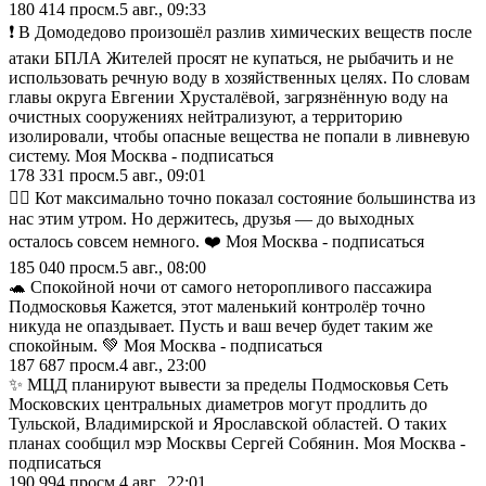
180 414
просм.
5 авг., 09:33
❗ В Домодедово произошёл разлив химических веществ после
атаки БПЛА Жителей просят не купаться, не рыбачить и не
использовать речную воду в хозяйственных целях. По словам
главы округа Евгении Хрусталёвой, загрязнённую воду на
очистных сооружениях нейтрализуют, а территорию
изолировали, чтобы опасные вещества не попали в ливневую
систему. Моя Москва - подписаться
178 331
просм.
5 авг., 09:01
😵‍💫 Кот максимально точно показал состояние большинства из
нас этим утром. Но держитесь, друзья — до выходных
осталось совсем немного. ❤️ Моя Москва - подписаться
185 040
просм.
5 авг., 08:00
🐢 Спокойной ночи от самого неторопливого пассажира
Подмосковья Кажется, этот маленький контролёр точно
никуда не опаздывает. Пусть и ваш вечер будет таким же
спокойным. 💚 Моя Москва - подписаться
187 687
просм.
4 авг., 23:00
✨ МЦД планируют вывести за пределы Подмосковья Сеть
Московских центральных диаметров могут продлить до
Тульской, Владимирской и Ярославской областей. О таких
планах сообщил мэр Москвы Сергей Собянин. Моя Москва -
подписаться
190 994
просм.
4 авг., 22:01