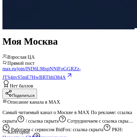
Моя Москва
Взрослая ЦА
Прямой пост
max.ru/join/lND6L98xpNNlFoGGRZz-
JTS4nvS5mE7HwBRThhl384A
Нет баллов
Поделиться
Описание канала в MAX
Самый читаемый канал о Москве в МАХ По рекламе:
ссылка
скрыта
/
ссылка скрыта
Сотрудничаем с
ссылка скрыта
Работаем с сервисом BidFox:
ссылка скрыта
РКН:
Категории