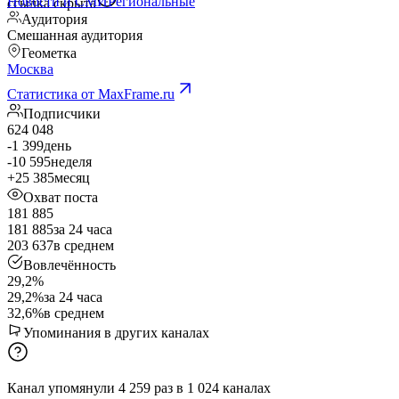
Новости и СМИ
Региональные
ссылка скрыта
Аудитория
Смешанная аудитория
Геометка
Москва
Статистика от MaxFrame.ru
Подписчики
624 048
-1 399
день
-10 595
неделя
+25 385
месяц
Охват поста
181 885
181 885
за 24 часа
203 637
в среднем
Вовлечённость
29,2%
29,2%
за 24 часа
32,6%
в среднем
Упоминания в других каналах
Канал упомянули
4 259
раз
в
1 024
каналах