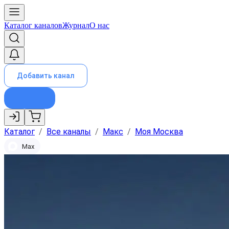
Каталог каналов
Журнал
О нас
Добавить канал
Каталог
/
Все каналы
/
Макс
/
Моя Москва
Max