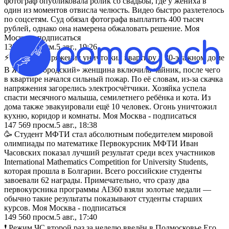
фотограф опубликовала ролик со свадьбы, где у жениха в
один из моментов отвисла челюсть. Видео быстро разлетелось
по соцсетям. Суд обязал фотографа выплатить 400 тысяч
рублей, однако она намерена обжаловать решение. Моя
Москва - подписаться
135 266
просм.
5 авг., 19:26
⚡️ Скачок напряжения уничтожил квартиру в 30-этажном доме
В ЖК «Богородский» женщина включила чайник, после чего
в квартире начался сильный пожар. По её словам, из-за скачка
напряжения загорелись электросчётчики. Хозяйка успела
спасти месячного малыша, семилетнего ребёнка и кота. Из
дома также эвакуировали ещё 10 человек. Огонь уничтожил
кухню, коридор и комнаты. Моя Москва - подписаться
147 569
просм.
5 авг., 18:38
🥳 Студент МФТИ стал абсолютным победителем мировой
олимпиады по математике Первокурсник МФТИ Иван
Часовских показал лучший результат среди всех участников
International Mathematics Competition for University Students,
которая прошла в Болгарии. Всего российские студенты
завоевали 62 награды. Примечательно, что сразу два
первокурсника программы AI360 взяли золотые медали —
обычно такие результаты показывают студенты старших
курсов. Моя Москва - подписаться
149 560
просм.
5 авг., 17:40
❗️ Режим ЧС второй раз за неделю введён в Подмосковье Его