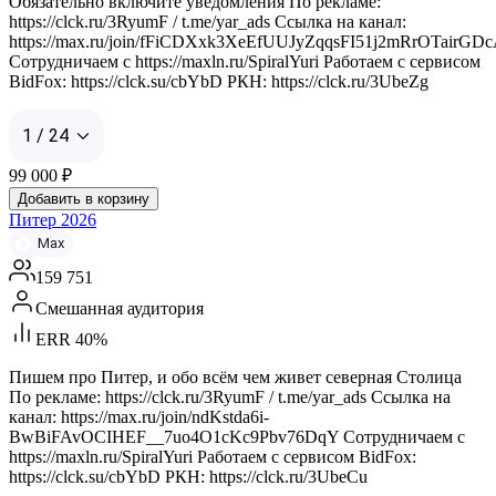
Обязательно включите уведомления По рекламе:
https://clck.ru/3RyumF / t.me/yar_ads Ссылка на канал:
https://max.ru/join/fFiCDXxk3XeEfUUJyZqqsFI51j2mRrOTairGD
Сотрудничаем с https://maxln.ru/SpiralYuri Работаем с сервисом
BidFox: https://clck.su/cbYbD РКН: https://clck.ru/3UbeZg
1 / 24
99 000
₽
Добавить в корзину
Питер 2026
Max
159 751
Смешанная аудитория
ERR 40%
Пишем про Питер, и обо всём чем живет северная Столица
По рекламе: https://clck.ru/3RyumF / t.me/yar_ads Ссылка на
канал: https://max.ru/join/ndKstda6i-
BwBiFAvOCIHEF__7uo4O1cKc9Pbv76DqY Сотрудничаем с
https://maxln.ru/SpiralYuri Работаем с сервисом BidFox:
https://clck.su/cbYbD РКН: https://clck.ru/3UbeCu