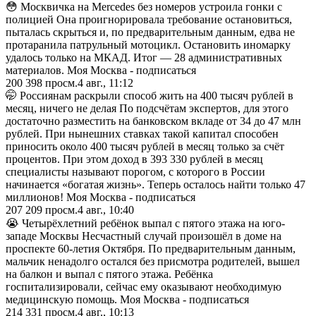
😳 Москвичка на Mercedes без номеров устроила гонки с
полицией Она проигнорировала требование остановиться,
пыталась скрыться и, по предварительным данным, едва не
протаранила патрульный мотоцикл. Остановить иномарку
удалось только на МКАД. Итог — 28 административных
материалов. Моя Москва - подписаться
200 398
просм.
4 авг., 11:12
🤭 Россиянам раскрыли способ жить на 400 тысяч рублей в
месяц, ничего не делая По подсчётам экспертов, для этого
достаточно разместить на банковском вкладе от 34 до 47 млн
рублей. При нынешних ставках такой капитал способен
приносить около 400 тысяч рублей в месяц только за счёт
процентов. При этом доход в 393 330 рублей в месяц
специалисты называют порогом, с которого в России
начинается «богатая жизнь». Теперь осталось найти только 47
миллионов! Моя Москва - подписаться
207 209
просм.
4 авг., 10:40
😭 Четырёхлетний ребёнок выпал с пятого этажа на юго-
западе Москвы Несчастный случай произошёл в доме на
проспекте 60-летия Октября. По предварительным данным,
мальчик ненадолго остался без присмотра родителей, вышел
на балкон и выпал с пятого этажа. Ребёнка
госпитализировали, сейчас ему оказывают необходимую
медицинскую помощь. Моя Москва - подписаться
214 331
просм.
4 авг., 10:13