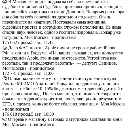
😱 В Москве женщина подожгла себя во время визита
судебных приставов Судебные приставы пришли к женщине,
лишившейся квартиры по схеме Долиной. Во время разговора
она облила себя горючей жидкостью и подожгла. Огонь
перекинулся на квартиру. Пострадали сама женщина,
судебный пристав и сотрудник службы исполнения. Из дома
спасли двух человек, одного госпитализировали. Пожар уже
потушили. Моя Москва - подписаться
175 662
просм.
5 авг., 11:42
😌 Дело ФАС против Apple ничем не грозит работе iPhone в
РФ, заявили в Госдуме. «На наших гражданах, кто пользуется
продукцией Apple, это никак не отразится. Устройства как
работали, так и продолжат работать», — депутат Свинцов.
Моя Москва - подписаться
172 781
просм.
5 авг., 11:00
🤔 Олимпиадникам могут ограничить поступление в вузы
Ректор МГИМО Анатолий Торкунов предложил установить
квоту — не более 10–15% бюджетных мест для победителей и
призёров олимпиад. По его мнению, это поможет сохранить
больше мест для абитуриентов, поступающих по результатам
ЕГЭ, и сделать конкурс более сбалансированным. Моя Москва
- подписаться
176 618
просм.
5 авг., 10:30
🤭 Очередь к магазину в Новых Ватутинках возглавили кони
Моя Москва - подписаться