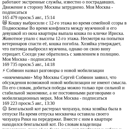
работают экстренные службы, известно о пострадавших.
Движение в сторону Москвы затруднено. Моя Москва -
подписаться
165 479
просм.
5 авг., 15:14
😿 Кошку выбросили с 12-го этажа во время семейной ссоры в
Подмосковье Во время конфликта между мужчиной и его
девушкой из окна квартиры выпала кошка по кличке Ириска.
Животное упало с высоты 12-го этажа. Несмотря на попытки
ветеринаров спасти её, кошка погибла. Хозяйка утверждает,
что питомца выбросил мужчина, однако он свою вину
отрицает. Соседи уже обратились с заявлением в полицию.
Моя Москва - подписаться
169 735
просм.
5 авг., 14:18
⚡ Собянин назвал разговоры о новой мобилизации
«никчемными» Мэр Москвы Сергей Собянин заявил, что
обсуждения возможной новой мобилизации не имеют смысла.
По его словам, добиться победы можно только при сильной и
стабильной экономике, а не постоянными разговорами о
мобилизационных мерах. Моя Москва - подписаться
169 223
просм.
5 авг., 13:30
😖 Бенгальский кот растерзал чихуахуа, пока хозяйка была в
отпуске На время отпуска москвичка оставила своего
чихуахуа Рики на передержке. Вместе с ним в квартире
находился бенгальский кот. По словам владелицы