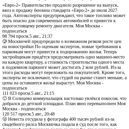
«Евро-2» Правительство продлило разрешение на выпуск,
ввоз и продажу бензина стандарта «Евро-2» до июля 2027
года. Автоэксперты предупреждают, что такое топливо может
быть опасно для современных автомобилей и привести к
дорогостоящему ремонту двигателя. Моя Москва -
подписаться
98 794
просм.
5 авг., 21:37
🥲 Москвичей предупредили о возможном резком росте цен
на новостройки По оценкам экспертов, новые требования к
парковкам могут привести к подорожанию жилья. Теперь
застройщикам придётся предусматривать одно машино-место
на каждую квартиру, а стоимость строительства одного места
в подземном паркинге может достигать 2 млн рублей. Из-за
этого расходы могут переложить на покупателей. Кроме того,
эксперты не исключают, что студий на рынке станет меньше, а
цены на оставшееся жильё вырастут. Моя Москва -
подписаться
111 023
просм.
5 авг., 21:15
🙂 В Солнцево коммунальщик настолько увлёкся покосом, что
добрался до детской площадки. План явно перевыполнен Моя
Москва - подписаться
120 517
просм.
5 авг., 20:48
🫢 Невеста отсудила у фотографа 400 тысяч рублей из-за
свадебного рилса Москвичка подала в суд после того, как