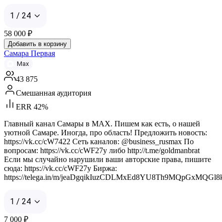
1 / 24
58 000
₽
Добавить в корзину
Самара Первая
Max
43 875
Смешанная аудитория
ERR 42%
Главный канал Самары в MAX. Пишем как есть, о нашей
уютной Самаре. Иногда, про область! Предложить новость:
https://vk.cc/cW7422 Сеть каналов: @business_rusmax По
вопросам: https://vk.cc/cWF27y либо http://t.me/goldmanbrat
Если мы случайно нарушили ваши авторские права, пишите
сюда: https://vk.cc/cWF27y Биржа:
https://telega.in/m/jeaDgqikIuzCDLMxEd8YU8Th9MQpGxMQGl
1 / 24
7 000
₽