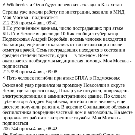
⚡ Wildberries и Ozon будут перевозить склады в Казахстан
Страны уже начали работу по интеграции, заявили в МИД.
Моя Москва - подписаться
212 235
просм.
4 авг., 09:41
‼️ По уточнённым данным, число пострадавших при атаке
БПЛА в Чехове выросло до 10 Как сообщил губернатор
Подмосковья Андрей Воробьёв, восемь человек находятся в
больницах, ещё двое отказались от госпитализации после
осмотра врачей. Семь пострадавших находятся в состоянии
средней степени тяжести, один — в тяжёлом. Всем
оказывается необходимая медицинская помощь. Моя Москва -
подписаться
215 998
просм.
4 авг., 09:08
⚡️ Пять человек погибли при атаке БПЛА в Подмосковье
Основной удар пришёлся на промзону Новосёлки в округе
Чехов, где загорелся склад. Пожар уже потушен, повреждены
электроподстанция и административное здание. По словам
губернатора Андрея Воробьёва, погибли пять человек, ещё
шестеро получили ранения. В деревне Солнышково обломки
беспилотника повредили частный дом и автомобиль. На месте
продолжают работать экстренные службы. Моя Москва -
подписаться
206 744
просм.
4 авг., 08:42
🌤 Доброе утро начинается с хороших новостей Один из