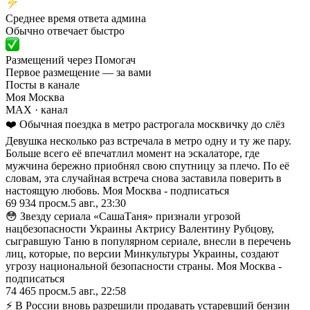
Среднее время ответа админа
Обычно отвечает быстро
Размещений через Помогач
Первое размещение — за вами
Посты в канале
Моя Москва
MAX
· канал
❤️ Обычная поездка в метро растрогала москвичку до слёз
Девушка несколько раз встречала в метро одну и ту же пару.
Больше всего её впечатлил момент на эскалаторе, где
мужчина бережно приобнял свою спутницу за плечо. По её
словам, эта случайная встреча снова заставила поверить в
настоящую любовь. Моя Москва - подписаться
69 934
просм.
5 авг., 23:30
😳 Звезду сериала «СашаТаня» признали угрозой
нацбезопасности Украины Актрису Валентину Рубцову,
сыгравшую Таню в популярном сериале, внесли в перечень
лиц, которые, по версии Минкультуры Украины, создают
угрозу национальной безопасности страны. Моя Москва -
подписаться
74 465
просм.
5 авг., 22:58
⚡ В России вновь разрешили продавать устаревший бензин