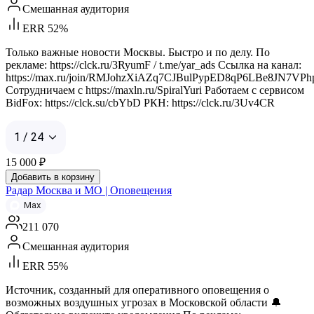
Смешанная аудитория
ERR 52%
Только важные новости Москвы. Быстро и по делу. По
рекламе: https://clck.ru/3RyumF / t.me/yar_ads Ссылка на канал:
https://max.ru/join/RMJohzXiAZq7CJBulPypED8qP6LBe8JN7VPh
Сотрудничаем с https://maxln.ru/SpiralYuri Работаем с сервисом
BidFox: https://clck.su/cbYbD РКН: https://clck.ru/3Uv4CR
1 / 24
15 000
₽
Добавить в корзину
Радар Москва и МО | Оповещения
Max
211 070
Смешанная аудитория
ERR 55%
Источник, созданный для оперативного оповещения о
возможных воздушных угрозах в Московской области 🔔