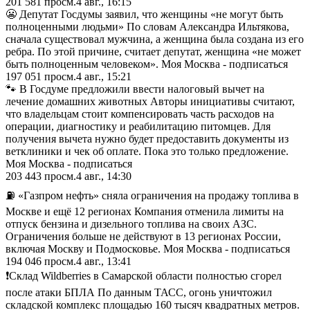
201 581
просм.
4 авг., 16:15
😬 Депутат Госдумы заявил, что женщины «не могут быть
полноценными людьми» По словам Александра Ильтякова,
сначала существовал мужчина, а женщина была создана из его
ребра. По этой причине, считает депутат, женщина «не может
быть полноценным человеком». Моя Москва - подписаться
197 051
просм.
4 авг., 15:21
🐾 В Госдуме предложили ввести налоговый вычет на
лечение домашних животных Авторы инициативы считают,
что владельцам стоит компенсировать часть расходов на
операции, диагностику и реабилитацию питомцев. Для
получения вычета нужно будет предоставить документы из
ветклиники и чек об оплате. Пока это только предложение.
Моя Москва - подписаться
203 443
просм.
4 авг., 14:30
⛽️ «Газпром нефть» сняла ограничения на продажу топлива в
Москве и ещё 12 регионах Компания отменила лимиты на
отпуск бензина и дизельного топлива на своих АЗС.
Ограничения больше не действуют в 13 регионах России,
включая Москву и Подмосковье. Моя Москва - подписаться
194 046
просм.
4 авг., 13:41
❗️Склад Wildberries в Самарской области полностью сгорел
после атаки БПЛА По данным ТАСС, огонь уничтожил
складской комплекс площадью 160 тысяч квадратных метров.