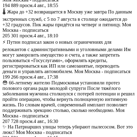
194 889
просм.
4 авг., 18:55
🌡️ Жара до +32 возвращается в Москву уже завтра По данным
экстренных служб, с 5 по 7 августа в столице ожидается до
+32 градусов. Пик жары придётся на четверг и пятницу. Моя
Москва - подписаться
205 301
просм.
4 авг., 18:10
⚡️ Путин подписал закон о новых ограничениях для
релокантов с административными и уголовными делами Им
могут заморозить имущество и счета, а также запретить
пользоваться «Госуслугами», оформлять кредиты,
регистрироваться как ИП или самозанятые, переводить
деньги и управлять автомобилем. Моя Москва - подписаться
199 266
просм.
4 авг., 17:38
😳 66-летнему жителю Подмосковья установили протез
полового органа ради молодой супруги После тяжёлого
заболевания мужчина столкнулся с потерей потенции и решил
пройти операцию, чтобы вернуть полноценную интимную
жизнь. По словам врачей, современный имплант позволяет
поддерживать эрекцию столько, сколько необходимо. Моя
Москва - подписаться
207 728
просм.
4 авг., 16:30
✨ На Патриарших улицы теперь убирают пылесосом. Вот это
люкс! Моя Москва - подписаться