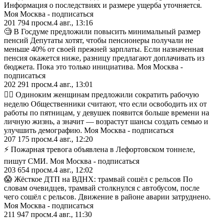
Информация о последствиях и размере ущерба уточняется.
Моя Москва - подписаться
201 794
просм.
4 авг., 13:16
🧐 В Госдуме предложили повысить минимальный размер
пенсий Депутаты хотят, чтобы пенсионеры получали не
меньше 40% от своей прежней зарплаты. Если назначенная
пенсия окажется ниже, разницу предлагают доплачивать из
бюджета. Пока это только инициатива. Моя Москва -
подписаться
202 291
просм.
4 авг., 13:01
💁‍♀️ Одиноким женщинам предложили сократить рабочую
неделю Общественники считают, что если освободить их от
работы по пятницам, у девушек появится больше времени на
личную жизнь, а значит — возрастут шансы создать семью и
улучшить демографию. Моя Москва - подписаться
207 175
просм.
4 авг., 12:20
⚡️ Пожарная тревога объявлена в Лефортовском тоннеле,
пишут СМИ. Моя Москва - подписаться
203 654
просм.
4 авг., 12:02
😱 Жёсткое ДТП на ВДНХ: трамвай сошёл с рельсов По
словам очевидцев, трамвай столкнулся с автобусом, после
чего сошёл с рельсов. Движение в районе аварии затруднено.
Моя Москва - подписаться
211 947
просм.
4 авг., 11:30