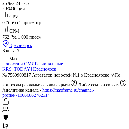
25%
за 24 часа
29%
Общий
CPV
0.76 ₽
за 1 просмотр
CPM
762 ₽
за 1 000 просм.
Красноярск
Баллы: 5
Max
Новости и СМИ
Региональные
KRS_TODAY | Красноярск
№ 7569900817 Агрегатор новостей №1 в Красноярске 💰По
вопросам рекламы:
ссылка скрыта
Либо:
ссылка скрыта
Аналитика канала -
https://maxframe.ru/channel-
profile/71006686276251/