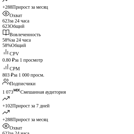
+288
Прирост за месяц
Охват
623
за 24 часа
623
Общий
Вовлеченность
58%
за 24 часа
58%
Общий
CPV
0.80 ₽
за 1 просмотр
CPM
803 ₽
за 1 000 просм.
Подписчики
1 073
Смешанная аудитория
+102
Прирост за 7 дней
+288
Прирост за месяц
Охват
623
за 24 часа