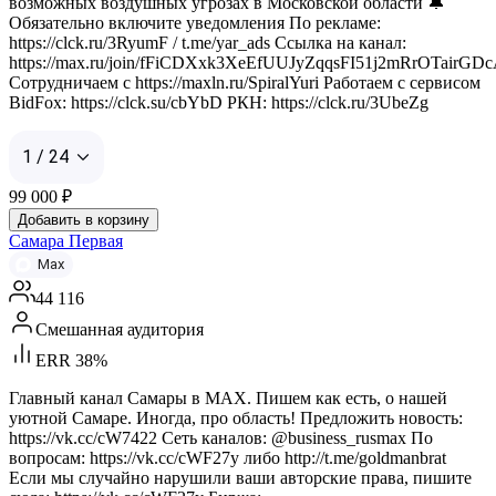
возможных воздушных угрозах в Московской области 🔔
Обязательно включите уведомления По рекламе:
https://clck.ru/3RyumF / t.me/yar_ads Ссылка на канал:
https://max.ru/join/fFiCDXxk3XeEfUUJyZqqsFI51j2mRrOTairGD
Сотрудничаем с https://maxln.ru/SpiralYuri Работаем с сервисом
BidFox: https://clck.su/cbYbD РКН: https://clck.ru/3UbeZg
1 / 24
99 000
₽
Добавить в корзину
Самара Первая
Max
44 116
Смешанная аудитория
ERR 38%
Главный канал Самары в MAX. Пишем как есть, о нашей
уютной Самаре. Иногда, про область! Предложить новость:
https://vk.cc/cW7422 Сеть каналов: @business_rusmax По
вопросам: https://vk.cc/cWF27y либо http://t.me/goldmanbrat
Если мы случайно нарушили ваши авторские права, пишите