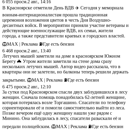
6 055
просм.
2 авг., 14:16
В Красноярске отметили День ВДВ ✈️ Сегодня у мемориала
воинам-интернационалистам прошла традиционная
церемония возложения цветов в честь Дня Воздушно-
десантных войск. В мероприятии приняли участие ветераны и
действующие военнослужащие ВДВ, их семьи, жители
города, а также представители краевых и городских властей.
🦁MAX | Реклама ⛽️Где есть бензин
6 468
просм.
2 авг., 13:40
Летучих мышей заметили на доме в красноярском Южном
Берегу 🦇 Утром жители заметили на стене дома сразу
нескольких летучих мышей. Автор видео рассказала, что в
квартиры они не залетели, но балконы теперь решили держать
закрытыми. 🦁MAX | Реклама ⛽️Где есть бензин
6 475
просм.
2 авг., 12:10
За сутки под Красноярском спасли двух заблудившихся в лесу
женщин. Сначала помощь понадобилась 62-летней женщине,
которая потерялась возле Торгашино. Спасатели по телефону
сориентировали её и помогли самостоятельно выйти из леса.
Позже вечером ещё одну женщину нашли уже рядом с
Минино. Она заблудилась в лесу, спасатели разыскали её и
передали полицейским. 🦁MAX | Реклама ⛽️Где есть бензин