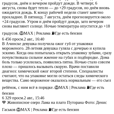
градусов, днём и вечером пройдут дожди. В четверг, 6
августа, снова будет тепло — до +29 градусов, но днём вновь
ожидается дождь. К концу рабочей недели станет заметно
прохладнее. В пятницу, 7 августа, днём прогнозируется около
+24 градусов. Утром и днём пройдут дожди, зато вечером
снова выглянет солнце. Ночью температура опустится до +18
градусов. 🦁MAX | Реклама ⛽️Где есть бензин
6 456
просм.
2 авг., 16:40
В Ачинске девушка получила ожог губ от упаковки
мороженого. 28-летняя девушка гуляла с дочерью и купила
эскимо. Когда она попыталась открыть упаковку зубами, сразу
почувствовала сильное жжение на губах и подбородке. Дома
боль только усилилась, появились пятна. Ночью стало совсем
плохо — пришлось вызывать скорую. Врачи поставили
диагноз: химический ожог второй степени. Специалисты
считают, что на упаковке могли остаться следы химического
вещества. Само мороженое оказалось нормальным — его съел
ребёнок, с ним всё в порядке. 🦁MAX | Реклама ⛽️Где есть
бензин
6 329
просм.
2 авг., 15:46
💙 Живописное озеро Лама на плато Путорана Фото: Денис
Гаськов 🦁MAX | Реклама ⛽️Где есть бензин