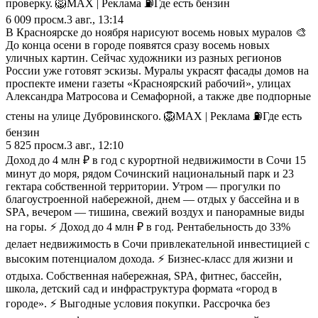
проверку. 🦁MAX | Реклама ⛽️Где есть бензин
6 009
просм.
3 авг., 13:14
В Красноярске до ноября нарисуют восемь новых муралов 🎨
До конца осени в городе появятся сразу восемь новых
уличных картин. Сейчас художники из разных регионов
России уже готовят эскизы. Муралы украсят фасады домов на
проспекте имени газеты «Красноярский рабочий», улицах
Александра Матросова и Семафорной, а также две подпорные
стены на улице Дубровинского. 🦁MAX | Реклама ⛽️Где есть
бензин
5 825
просм.
3 авг., 12:10
Доход до 4 млн ₽ в год с курортной недвижимости в Сочи 15
минут до моря, рядом Сочинский национальный парк и 23
гектара собственной территории. Утром — прогулки по
благоустроенной набережной, днем — отдых у бассейна и в
SPA, вечером — тишина, свежий воздух и панорамные виды
на горы. ⚡ Доход до 4 млн ₽ в год. Рентабельность до 33%
делает недвижимость в Сочи привлекательной инвестицией с
высоким потенциалом дохода. ⚡ Бизнес-класс для жизни и
отдыха. Собственная набережная, SPA, фитнес, бассейн,
школа, детский сад и инфраструктура формата «город в
городе». ⚡ Выгодные условия покупки. Рассрочка без