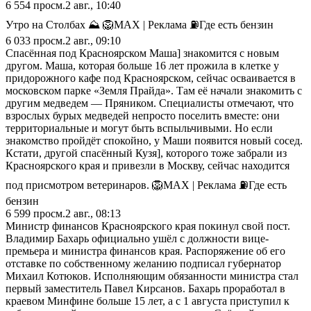
6 554
просм.
2 авг., 10:40
Утро на Столбах ⛰️ 🦁MAX | Реклама ⛽️Где есть бензин
6 033
просм.
2 авг., 09:10
Спасённая под Красноярском Маша] знакомится с новым
другом. Маша, которая больше 16 лет прожила в клетке у
придорожного кафе под Красноярском, сейчас осваивается в
московском парке «Земля Прайда». Там её начали знакомить с
другим медведем — Пряником. Специалисты отмечают, что
взрослых бурых медведей непросто поселить вместе: они
территориальные и могут быть вспыльчивыми. Но если
знакомство пройдёт спокойно, у Маши появится новый сосед.
Кстати, другой спасённый Кузя], которого тоже забрали из
Красноярского края и привезли в Москву, сейчас находится
под присмотром ветеринаров. 🦁MAX | Реклама ⛽️Где есть
бензин
6 599
просм.
2 авг., 08:13
Министр финансов Красноярского края покинул свой пост.
Владимир Бахарь официально ушёл с должности вице-
премьера и министра финансов края. Распоряжение об его
отставке по собственному желанию подписал губернатор
Михаил Котюков. Исполняющим обязанности министра стал
первый заместитель Павел Кирсанов. Бахарь проработал в
краевом Минфине больше 15 лет, а с 1 августа приступил к