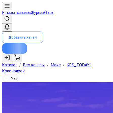
Каталог каналов
Журнал
О нас
Добавить канал
Каталог
/
Все каналы
/
Макс
/
KRS_TODAY |
Красноярск
Max