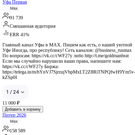
Уфа Первая
Max
91 739
Смешанная аудитория
ERR 41%
Главный канал Уфы в MAX. Пишем как есть, о нашей уютной
Уфе Иногда, про республику! Сеть каналов: @business_rusmax
По вопросам: https://vk.cc/cWF27y либо http://t.me/goldmanbrat
Если мы случайно нарушили ваши права, напишите нам:
https://vk.cc/cWF27y Биржа:
https://telega.in/m/hYnVJ7SjrzujVbpMxLT2Z8RiTNPQfwH9Ym5v
kZSp0I
1 / 24
11 000
₽
Добавить в корзину
Питер 2026
Max
158 589