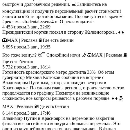
быстром и долговечном решении. 💻 Запишитесь на
консультацию и получите персональный расчёт стоимости!
Записаться Есть противопоказания. Посоветуйтесь с врачом.
#реклама sib-dental-vsena4.ru О рекламодателе
4 453
просм.
3 авг., 22:09
Президентский кортеж поехал в сторону Железногорска . ♦ ♦
🦁MAX | Реклама ⛽️Где есть бензин
5 695
просм.
3 авг., 19:35
Кто тоже зевнул? 😴 Спокойной ночи 🌙 🦁MAX | Реклама ⛽️
Где есть бензин
5 732
просм.
3 авг., 18:14
Готовность красноярского метро достигла 33%. Об этом
губернатор Михаил Котюков сообщил на встрече с
Владимиром Путиным, которая проходит вечером в
Красноярске. По словам главы региона, строительство метро
продолжается по графику. Несмотря на возникающие
сложности, все вопросы решаются в рабочем порядке. ♦ ♦ 🦁
MAX | Реклама ⛽️Где есть бензин
6 144
просм.
3 авг., 17:46
Владимир Путин в Красноярск на церемонию закрытия
финала всероссийского конкурса «Большая перемена». Это
один из крупнейших проектов для школьников. В финал