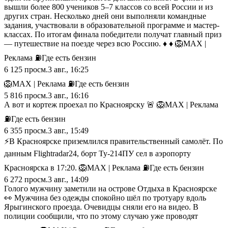
вышли более 800 учеников 5–7 классов со всей России и из
других стран. Несколько дней они выполняли командные
задания, участвовали в образовательной программе и мастер-
классах. По итогам финала победители получат главный приз
— путешествие на поезде через всю Россию. ♦ ♦ 🦁MAX |
Реклама ⛽️Где есть бензин
6 125
просм.
3 авг., 16:25
🦁MAX | Реклама ⛽️Где есть бензин
5 816
просм.
3 авг., 16:16
А вот и кортеж проехал по Красноярску 🚨 🦁MAX | Реклама
⛽️Где есть бензин
6 355
просм.
3 авг., 15:49
⚡️В Красноярске приземлился правительственный самолёт. По
данным Flightradar24, борт Ту-214ПУ сел в аэропорту
Красноярска в 17:20. 🦁MAX | Реклама ⛽️Где есть бензин
6 272
просм.
3 авг., 14:09
Голого мужчину заметили на острове Отдыха в Красноярске
👀 Мужчина без одежды спокойно шёл по тротуару вдоль
Ярыгинского проезда. Очевидцы сняли его на видео. В
полиции сообщили, что по этому случаю уже проводят