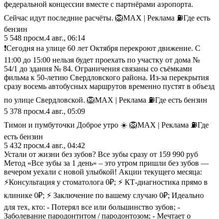
федеральной концессии вместе с партнёрами аэропорта.
Сейчас идут последние расчёты. 🦁MAX | Реклама ⛽️Где есть
бензин
5 548
просм.
4 авг., 06:14
❗️Сегодня на улице 60 лет Октября перекроют движение. С
11:00 до 15:00 нельзя будет проехать по участку от дома №
54/1 до здания № 84. Ограничения связаны со съёмками
фильма к 50-летию Свердловского района. Из-за перекрытия
сразу восемь автобусных маршрутов временно пустят в объезд
по улице Свердловской. 🦁MAX | Реклама ⛽️Где есть бензин
5 378
просм.
4 авг., 05:09
Тимон и пумбуточки Доброе утро ☀️ 🦁MAX | Реклама ⛽️Где
есть бензин
5 432
просм.
4 авг., 04:42
Устали от жизни без зубов? Все зубы сразу от 159 990 руб
Метод «Все зубы за 1 день» – это утром пришли без зубов —
вечером уехали с новой улыбкой! Акции текущего месяца:
⚡Консультация у стоматолога 0₽; ⚡ КТ-диагностика прямо в
клинике 0₽; ⚡ Заключение по вашему случаю 0₽; Идеально
для тех, кто: - Потерял все или большинство зубов; -
Заболевание пародонтитом / пародонтозом; - Мечтает о