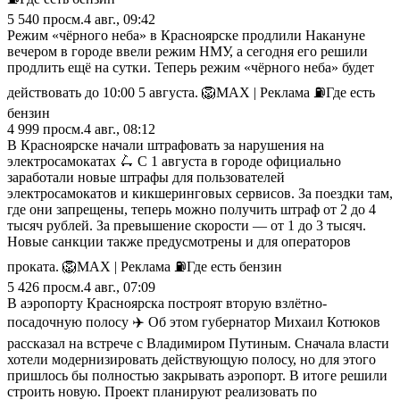
5 540
просм.
4 авг., 09:42
Режим «чёрного неба» в Красноярске продлили Накануне
вечером в городе ввели режим НМУ, а сегодня его решили
продлить ещё на сутки. Теперь режим «чёрного неба» будет
действовать до 10:00 5 августа. 🦁MAX | Реклама ⛽️Где есть
бензин
4 999
просм.
4 авг., 08:12
В Красноярске начали штрафовать за нарушения на
электросамокатах 🛴 С 1 августа в городе официально
заработали новые штрафы для пользователей
электросамокатов и кикшеринговых сервисов. За поездки там,
где они запрещены, теперь можно получить штраф от 2 до 4
тысяч рублей. За превышение скорости — от 1 до 3 тысяч.
Новые санкции также предусмотрены и для операторов
проката. 🦁MAX | Реклама ⛽️Где есть бензин
5 426
просм.
4 авг., 07:09
В аэропорту Красноярска построят вторую взлётно-
посадочную полосу ✈️ Об этом губернатор Михаил Котюков
рассказал на встрече с Владимиром Путиным. Сначала власти
хотели модернизировать действующую полосу, но для этого
пришлось бы полностью закрывать аэропорт. В итоге решили
строить новую. Проект планируют реализовать по