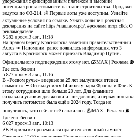
удорожания с фиксированным платежом и высокий
потенциал роста стоимости на этапе строительства. Продажи
ведутся по ФЗ-214. 💰 Первые лоты уже доступны. Узнайте
актуальные условия по ссылке. Узнать больше Проектная
декларация на сайте https://наш.дом.рф/. #реклама mrqz.click О
рекламодателе
5 282
просм.
3 авг., 11:18
На правом берегу Красноярска заметили правительственный
Aurus 👀 Напомним, ранее появилась информация, что 3
августа в Красноярск может приехать Владимир Путин.
Официального подтверждения этому нет. 🦁MAX | Реклама ⛽️
Где есть бензин
5 877
просм.
3 авг., 11:16
В «Роевом ручье» впервые за 25 лет вылупился птенец
фламинго 🦩 Он вылупился 14 июля у пары Франца и Фаи. К
этому сотрудники шли больше 20 лет. Для фламинго
создавали условия для жизни и гнездования, а первая попытка
получить потомство была ещё в 2024 году. Тогда не
получилось, зато сейчас всё сложилось. 🦁MAX | Реклама ⛽️
Где есть бензин
6 027
просм.
3 авг., 10:13
⚡️В Норильске приземлился правительственный самолёт.
Сегодня в 12:19 в аэропорту Норильска сел бизнес-джет