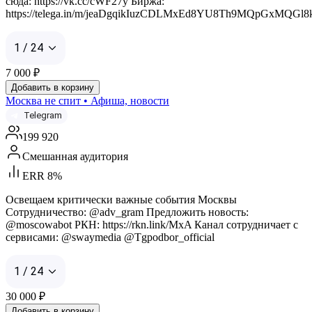
сюда: https://vk.cc/cWF27y Биржа:
https://telega.in/m/jeaDgqikIuzCDLMxEd8YU8Th9MQpGxMQGl
1 / 24
7 000
₽
Добавить в корзину
Москва не спит • Афиша, новости
Telegram
199 920
Смешанная аудитория
ERR 8%
Освещаем критически важные события Москвы
Сотрудничество: @adv_gram Предложить новость:
@moscowabot РКН: https://rkn.link/MxA Канал сотрудничает с
сервисами: @swaymedia @Tgpodbor_official
1 / 24
30 000
₽
Добавить в корзину