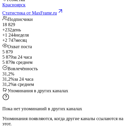
Красноярск
Статистика от MaxFrame.ru
Подписчики
18 829
+232
день
+1 244
неделя
+2 747
месяц
Охват поста
5 879
5 879
за 24 часа
5 879
в среднем
Вовлечённость
31,2%
31,2%
за 24 часа
31,2%
в среднем
Упоминания в других каналах
Пока нет упоминаний в других каналах
Упоминания появляются, когда другие каналы ссылаются на
этот.