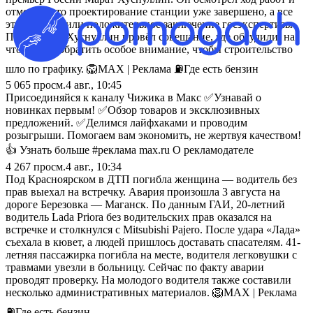
отметил, что проектирование станции уже завершено, а все
этапы получили положительное заключение госэкспертизы.
После этого Хуснуллин провёл совещание, где обсудили, на
что нужно обратить особое внимание, чтобы строительство
шло по графику. 🦁MAX | Реклама ⛽️Где есть бензин
5 065
просм.
4 авг., 10:45
Присоединяйся к каналу Чижика в Макс ✅Узнавай о
новинках первым! ✅Обзор товаров и эксклюзивных
предложений. ✅Делимся лайфхаками и проводим
розыгрыши. Помогаем вам экономить, не жертвуя качеством!
👍 Узнать больше #реклама max.ru О рекламодателе
4 267
просм.
4 авг., 10:34
Под Красноярском в ДТП погибла женщина — водитель без
прав выехал на встречку. Авария произошла 3 августа на
дороге Березовка — Маганск. По данным ГАИ, 20-летний
водитель Lada Priora без водительских прав оказался на
встречке и столкнулся с Mitsubishi Pajero. После удара «Лада»
съехала в кювет, а людей пришлось доставать спасателям. 41-
летняя пассажирка погибла на месте, водителя легковушки с
травмами увезли в больницу. Сейчас по факту аварии
проводят проверку. На молодого водителя также составили
несколько административных материалов. 🦁MAX | Реклама
⛽️Где есть бензин