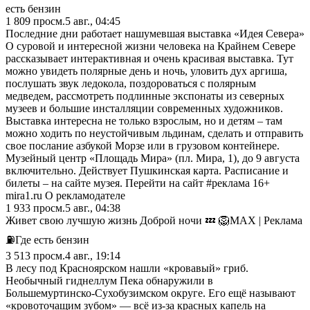
есть бензин
1 809
просм.
5 авг., 04:45
Последние дни работает нашумевшая выставка «Идея Севера»
О суровой и интересной жизни человека на Крайнем Севере
рассказывает интерактивная и очень красивая выставка. Тут
можно увидеть полярные день и ночь, уловить дух аргиша,
послушать звук ледокола, поздороваться с полярным
медведем, рассмотреть подлинные экспонаты из северных
музеев и большие инсталляции современных художников.
Выставка интересна не только взрослым, но и детям – там
можно ходить по неустойчивым льдинам, сделать и отправить
свое послание азбукой Морзе или в грузовом контейнере.
Музейный центр «Площадь Мира» (пл. Мира, 1), до 9 августа
включительно. Действует Пушкинская карта. Расписание и
билеты – на сайте музея. Перейти на сайт #реклама 16+
mira1.ru О рекламодателе
1 933
просм.
5 авг., 04:38
Живет свою лучшую жизнь Доброй ночи 💤 🦁MAX | Реклама
⛽️Где есть бензин
3 513
просм.
4 авг., 19:14
В лесу под Красноярском нашли «кровавый» гриб.
Необычный гиднеллум Пека обнаружили в
Большемуртинско-Сухобузимском округе. Его ещё называют
«кровоточащим зубом» — всё из-за красных капель на