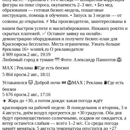
фигуры на пике спроса, окупаемость 2–3 мес. • Без мед.
образования — готовая бизнес-модель, пошаговые
инструкции, помощь в обучении. • Запуск за 3 недели — от
созвона до открытия. ⚡ Мы производители, заинтересованы в
вашем быстром успехе и масштабировании. Никаких роялти и
скрытых платежей. ✅ Оставьте заявку на онлайн-
демонстрацию оборудования и получите бизнес-план для
Красноярска бесплатно. Места ограничены. Узнать больше
#реклама 16+ wontek.ru О рекламодателе
4 909
просм.
2 авг., 19:19
Любимый город в тумане 🌁 Фото: Александр Паниотов 🦁
MAX | Реклама ⛽️Где есть бензин
5 864
просм.
2 авг., 18:11
Устаканился 🐱 Доброй ночи 💤 🦁MAX | Реклама ⛽️Где есть
бензин
5 676
просм.
2 авг., 17:16
☀️ Жара до +30, а потом дожди: какая погода ждёт
красноярцев на рабочей неделе. В понедельник и вторник, 3 и
4 августа, днём воздух прогреется до +30 градусов. Оба дня
будут преимущественно солнечными, осадков не ожидается, а
ветер останется слабым — всего 1–2 м/с. Со среды погода
начнёт меняться. 5 августа температура опустится до +27