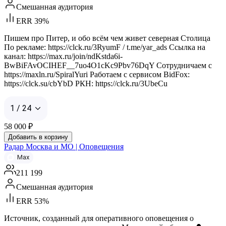
Смешанная аудитория
ERR 39%
Пишем про Питер, и обо всём чем живет северная Столица
По рекламе: https://clck.ru/3RyumF / t.me/yar_ads Ссылка на
канал: https://max.ru/join/ndKstda6i-
BwBiFAvOCIHEF__7uo4O1cKc9Pbv76DqY Сотрудничаем с
https://maxln.ru/SpiralYuri Работаем с сервисом BidFox:
https://clck.su/cbYbD РКН: https://clck.ru/3UbeCu
1 / 24
58 000
₽
Добавить в корзину
Радар Москва и МО | Оповещения
Max
211 199
Смешанная аудитория
ERR 53%
Источник, созданный для оперативного оповещения о