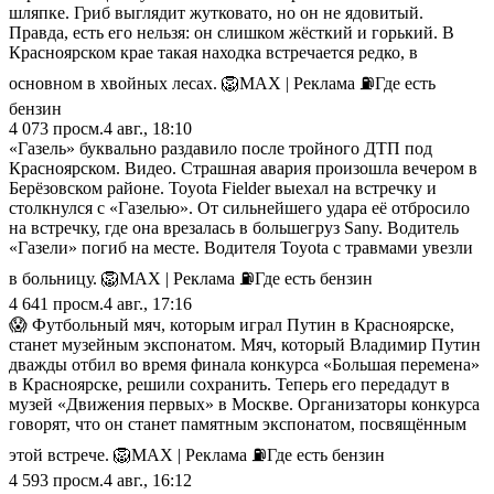
шляпке. Гриб выглядит жутковато, но он не ядовитый.
Правда, есть его нельзя: он слишком жёсткий и горький. В
Красноярском крае такая находка встречается редко, в
основном в хвойных лесах. 🦁MAX | Реклама ⛽️Где есть
бензин
4 073
просм.
4 авг., 18:10
«Газель» буквально раздавило после тройного ДТП под
Красноярском. Видео. Страшная авария произошла вечером в
Берёзовском районе. Toyota Fielder выехал на встречку и
столкнулся с «Газелью». От сильнейшего удара её отбросило
на встречку, где она врезалась в большегруз Sany. Водитель
«Газели» погиб на месте. Водителя Toyota с травмами увезли
в больницу. 🦁MAX | Реклама ⛽️Где есть бензин
4 641
просм.
4 авг., 17:16
😱 Футбольный мяч, которым играл Путин в Красноярске,
станет музейным экспонатом. Мяч, который Владимир Путин
дважды отбил во время финала конкурса «Большая перемена»
в Красноярске, решили сохранить. Теперь его передадут в
музей «Движения первых» в Москве. Организаторы конкурса
говорят, что он станет памятным экспонатом, посвящённым
этой встрече. 🦁MAX | Реклама ⛽️Где есть бензин
4 593
просм.
4 авг., 16:12