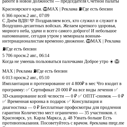
работе в новой должности — председателя Счётной палаты
Красноярского края. 🦁MAX | Реклама ⛽️Где есть бензин
6 366
просм.
2 авг., 07:09
С Днём ВДВ! 🩵 Поздравляем всех, кто служил и служит в
Воздушно-десантных войсках. Желаем крепкого здоровья,
мирного неба, удачи и всего самого доброго! И небольшое
напоминание, сегодня утром у мемориала воинам-
интернационалистам временно движение. 🦁MAX | Реклама
⛽️Где есть бензин
5 706
просм.
2 авг., 06:14
Когда не умеешь пользоваться палочками Доброе утро ☀️ 🦁
MAX | Реклама ⛽️Где есть бензин
6 013
просм.
2 авг., 05:10
Имплантация и протезирование от 4 800₽ в мес Что входит в
программу: ✅ Сертификат 20 000 ₽ на все виды лечения ✅
3D-сканирование всей челюсти — 0 ₽ ✅ ОПТГ-снимок — 0 ₽
✅ Временная коронка в подарок ✅ Консультация и
диагностика — 0 ₽ Бесплатные профосмотры для продления
гарантии Количество мест ограничено — 35 участников. г.
Красноярск, ул. Карла Маркса, д. 48 Узнать больше Есть
противопоказания. Посоветуйтесь с врачом. #реклама mrqz.me