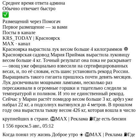
Среднее время ответа админа
Обычно отвечает быстро
Размещений через Помогач
Первое размещение — за вами
Посты в канале
KRS_TODAY | Красноярск
MAX
· канал
Красноярка вырастила лук весом больше 4 килограммов 🧅
Красноярская садовод Мария Приймак вырастила луковицу
весом больше 4 кг. Точный результат она пока не раскрывает
— овощ уже официально взвесили на сертифицированных
весах, и, по её словам, есть шанс установить рекорд России.
Выращивать такого гиганта пришлось почти девять месяцев.
Лук досвечивали мощными лампами, несколько раз
пересаживали в огромные горшки и тщательно следили за
температурой и поливом. И это не единственный рекорд.
Сейчас у Марии растёт помидор весом больше 3 кг, арбуз уже
набрал 22 кг, а подсолнух вытянулся до 4 метров. В прошлом
году она вырастила тыкву весом 426 кг, которая вошла в число
крупнейших в стране. 🦁MAX | Реклама ⛽️Где есть бензин
1 556
просм.
5 авг., 05:12
Когда понял эту жизнь Доброе утро ☀️ 🦁MAX | Реклама ⛽️Где