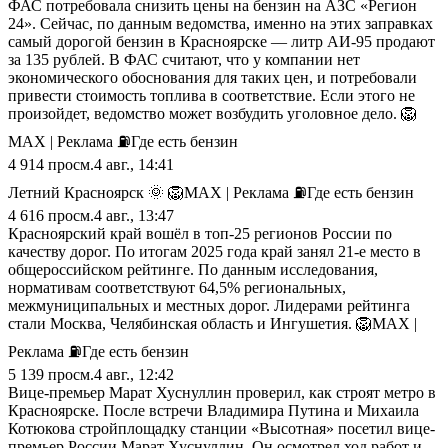
ФАС потребовала снизить цены на бензин на АЗС «Регион
24». Сейчас, по данным ведомства, именно на этих заправках
самый дорогой бензин в Красноярске — литр АИ-95 продают
за 135 рублей. В ФАС считают, что у компании нет
экономического обоснования для таких цен, и потребовали
привести стоимость топлива в соответствие. Если этого не
произойдет, ведомство может возбудить уголовное дело. 🦁
MAX | Реклама ⛽️Где есть бензин
4 914
просм.
4 авг., 14:41
Летний Красноярск 🌞 🦁MAX | Реклама ⛽️Где есть бензин
4 616
просм.
4 авг., 13:47
Красноярский край вошёл в топ-25 регионов России по
качеству дорог. По итогам 2025 года край занял 21-е место в
общероссийском рейтинге. По данным исследования,
нормативам соответствуют 64,5% региональных,
межмуниципальных и местных дорог. Лидерами рейтинга
стали Москва, Челябинская область и Ингушетия. 🦁MAX |
Реклама ⛽️Где есть бензин
5 139
просм.
4 авг., 12:42
Вице-премьер Марат Хуснуллин проверил, как строят метро в
Красноярске. После встречи Владимира Путина и Михаила
Котюкова стройплощадку станции «Высотная» посетил вице-
премьер России Марат Хуснуллин. Он осмотрел ход работ и