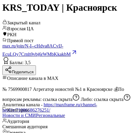
KRS_TODAY | Красноярск
Закрытый канал
Взрослая ЦА
РКН
Прямой пост
max.ru/join/N-I--cHdva8ACvIJ-
EcuLQy7Crnh9vbj6rWMbKkakbM
Баллы: 3,5
Поделиться
Описание канала в MAX
№ 7569900817 Агрегатор новостей №1 в Красноярске 💰По
вопросам рекламы:
ссылка скрыта
Либо:
ссылка скрыта
Аналитика канала -
https://maxframe.ru/channel-
profile/71006686276251/
Категории
Новости и СМИ
Региональные
Аудитория
Смешанная аудитория
Геометка