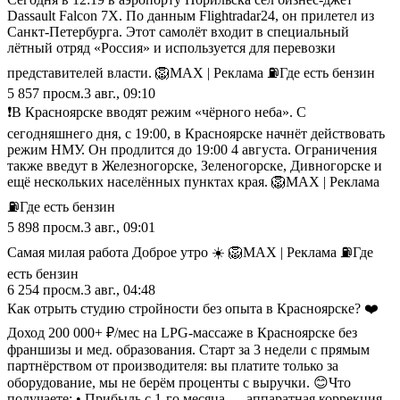
Dassault Falcon 7X. По данным Flightradar24, он прилетел из
Санкт-Петербурга. Этот самолёт входит в специальный
лётный отряд «Россия» и используется для перевозки
представителей власти. 🦁MAX | Реклама ⛽️Где есть бензин
5 857
просм.
3 авг., 09:10
❗️В Красноярске вводят режим «чёрного неба». С
сегодняшнего дня, с 19:00, в Красноярске начнёт действовать
режим НМУ. Он продлится до 19:00 4 августа. Ограничения
также введут в Железногорске, Зеленогорске, Дивногорске и
ещё нескольких населённых пунктах края. 🦁MAX | Реклама
⛽️Где есть бензин
5 898
просм.
3 авг., 09:01
Самая милая работа Доброе утро ☀️ 🦁MAX | Реклама ⛽️Где
есть бензин
6 254
просм.
3 авг., 04:48
Как отрыть студию стройности без опыта в Красноярске? ❤️
Доход 200 000+ ₽/мес на LPG-массаже в Красноярске без
франшизы и мед. образования. Старт за 3 недели с прямым
партнёрством от производителя: вы платите только за
оборудование, мы не берём проценты с выручки. 😊Что
получаете: • Прибыль с 1-го месяца — аппаратная коррекция