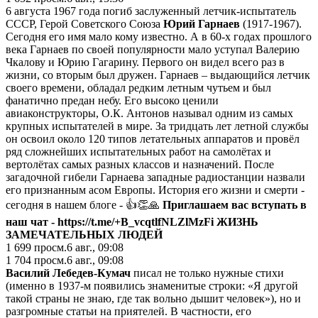
6 августа 1967 года погиб заслуженный летчик-испытатель
СССР, Герой Советского Союза
Юрий Гарнаев
(1917-1967).
Сегодня его имя мало кому известно. А в 60-х годах прошлого
века Гарнаев по своей популярности мало уступал Валерию
Чкалову и Юрию Гагарину. Первого он видел всего раз в
жизни, со вторым был дружен. Гарнаев – выдающийся летчик
своего времени, обладал редким летным чутьем и был
фанатично предан небу. Его высоко ценили
авиаконструкторы, О.К. Антонов называл одним из самых
крупных испытателей в мире. За тридцать лет летной службы
он освоил около 120 типов летательных аппаратов и провёл
ряд сложнейших испытательных работ на самолётах и
вертолётах самых разных классов и назначений. После
загадочной гибели Гарнаева западные радиостанции назвали
его признанным асом Европы. История его жизни и смерти -
сегодня в нашем блоге - 👍👏🙏
Приглашаем вас вступать в
наш чат -
https://t.me/+B_vcqtlfNLZlMzFi
ЖИЗНЬ
ЗАМЕЧАТЕЛЬНЫХ ЛЮДЕЙ
1 699
просм.
6 авг., 09:08
1 704
просм.
6 авг., 09:08
Василий Лебедев-Кумач
писал не только нужные стихи
(именно в 1937-м появились знаменитые строки: «Я другой
такой страны не знаю, где так вольно дышит человек»), но и
разгромные статьи на приятелей. В частности, его