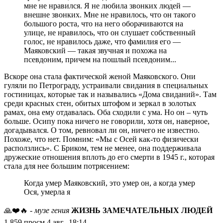
мне не нравился. Я не любила звонких людей —
внешне звонких. Мне не нравилось, что он такого
большого роста, что на него оборачиваются на
улице, не нравилось, что он слушает собственный
голос, не нравилось даже, что фамилия его —
Маяковский — такая звучная и похожа на
псевдоним, причем на пошлый псевдоним...
Вскоре она стала фактической женой Маяковского. Они
гуляли по Петрограду, устраивали свидания в специальных
гостиницах, которые так и назывались «Дома свиданий». Там
среди красных стен, обитых штофом и зеркал в золотых
рамах, она ему отдавалась. Оба сходили с ума. Но он – чуть
больше. Осипу пока ничего не говорили, хотя он, наверное,
догадывался. О том, ревновал ли он, ничего не известно.
Похоже, что нет. Помним: «Мы с Осей как-то физически
расползлись». С Бриком, тем не менее, она поддерживала
дружеские отношения вплоть до его смерти в 1945 г., которая
стала для нее большим потрясением:
Когда умер Маяковский, это умер он, а когда умер
Ося, умерла я
🙏❤️🔥
- музе гения
ЖИЗНЬ ЗАМЕЧАТЕЛЬНЫХ ЛЮДЕЙ
1 859
просм.
4 авг., 18:14