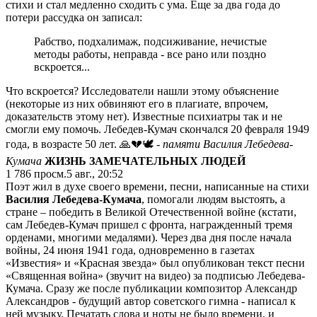
стихи и стал медленно сходить с ума. Еще за два года до
потери рассудка он записал:
Рабство, подхалимаж, подсиживание, нечистые
методы работы, неправда - все рано или поздно
вскроется...
Что вскроется? Исследователи нашли этому объяснение
(некоторые из них обвиняют его в плагиате, впрочем,
доказательств этому нет). Известные психиатры так и не
смогли ему помочь. Лебедев-Кумач скончался 20 февраля 1949
года, в возрасте 50 лет. 🙏💔🕊
- памяти Василия Лебедева-
Кумача
ЖИЗНЬ ЗАМЕЧАТЕЛЬНЫХ ЛЮДЕЙ
1 786
просм.
5 авг., 20:52
Поэт жил в духе своего времени, песни, написанные на стихи
Василия Лебедева-Кумача
, помогали людям выстоять, а
стране – победить в Великой Отечественной войне (кстати,
сам Лебедев-Кумач пришел с фронта, награжденный тремя
орденами, многими медалями). Через два дня после начала
войны, 24 июня 1941 года, одновременно в газетах
«Известия» и «Красная звезда» был опубликован текст песни
«Священная война» (звучит на видео) за подписью Лебедева-
Кумача. Сразу же после публикации композитор Александр
Александров - будущий автор советского гимна - написал к
ней музыку. Печатать слова и ноты не было времени, и