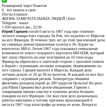
Размещений через Помогач
6 · все вышли в срок
Посты в канале
ЖИЗНЬ ЗАМЕЧАТЕЛЬНЫХ ЛЮДЕЙ | Блог
Telegram
· канал
1 659
просм.
6 авг., 22:50
Юрий Гарнаев
погиб 6 августа 1967 года при тушении
лесного пожара близ городка Ля Ров, что недалеко от Марселя
на юге Франции. В течение трех лет до этой трагической даты
он совершал демонстрационные полеты в Ле- Бурже на
вертолетах МИ-6. Летом 1967 года показывал уникальные
возможности нового пожарного вертолета МИ-6ПЖ, который
мог сразу сбросить на очаг возгорания до 10 тонн воды.
Французы обратились к советской стороне с просьбой помочь
в борьбе с огромными лесными пожарами, бушевавшими на
юге страны. Гарнаев вылетел в Марсель. Каждый день
летчики делали от 20 до 30-ти вылетов. И каждый из них был
сопряжен с огромным риском. Температура обшивки
фюзеляжа доходила порой до 200 градусов Цельсия! Но риск
для Юрия Гарнаева был делом обыденным. Гарнаев с
товарищами принял участие в тушении десяти больших
пожаров на юге Франции. Он знал свое дело досконально,
работал ювелирно и потому причины произошедшей 6
августа 1967 года катастрофы до конца не ясны. Вопросы