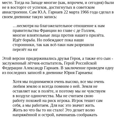
месте. Тогда на Западе многие (как, впрочем, и сегодня) были
не в восторге от успехов, достигнутых в советском
авиастроении. Сам Ю.А. Гарнаев 22 марта 1966 года сделал в
своем дневнике такую запись:
…несмотря на благожелательное отношение к нам
правительства Франции во главе с де Голлем,
многие влиятельные лица против нашего прилёта.
Идёт борьба. Но побеждают пока наши
сторонники, так как всё-таки нам разрешили
перелёт на юг
Этой версии придерживались друзья Героя, а также его сын -
заслуженный лётчик-испытатель, Герой Российской
Федерации Александр Гарнаев. В заключение приведем одну
из последних записей в дневнике Юрия Гарнаева:
Хотя мы поднимаемся очень высоко, все мы очень
любим землю и всегда помним о ней. Земля не
оставляет нас в полёте, и поэтому мы не чувствуем
в воздухе одиночества. Мы не считаем свою
работу похожей на риск игрока. Игрок тешит сам
себя, а мы работаем. Для нас это значит жить.
Жить во что бы то ни стало! Это делает волю
напряжённой и острой, начинаешь соображать