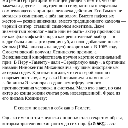
Но режиссёр Григорий Козинцев увидел в нём то, чего не
замечали другие — внутреннюю силу, которая превратила
сомневающегося принца в человека действия. Его Гамлет не
метался в сомнениях, а шёл напролом. Вместо пафосных
жестов — резкие движения, вместо традиционного камзола —
черный свитер, ставший символом аскетизма. Даже
знаменитый монолог «Быть или не быть» актёр произносил
не как философский спор, а как решительный выбор — в
кадре была лишь артикуляция губ, а голос добавляли позже.
Фильм (1964, эпизод - на видео) покорил мир. В 1965 году
Смоктуновский получил Ленинскую премию, а
Венецианский кинофестиваль вручил картине специальный
приз. В Перу «Гамлету» дали «Серебряную ламу», а британцы
назвали Иннокентия Михайловича «лучшим иностранным
актером года». Критики писали, что его герой «дышит
современностью», а музыка Шостаковича и каменные
лабиринты Эльсинора создали атмосферу вечного
противостояния человека и системы. Мало кто знает, но сам
актер до конца жизни считал роль незавершенной. Фраза из
его письма Козинцеву:
Я совсем не верил в себя как в Гамлета
Однако именно эта «недосказанность» стала секретом образа,
которым зрители восхищаются до сих пор. 👍🙏❤️👏
- его