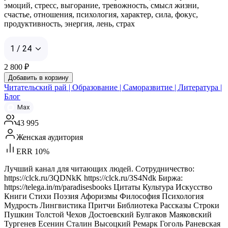
эмоций, стресс, выгорание, тревожность, смысл жизни,
счастье, отношения, психология, характер, сила, фокус,
продуктивность, энергия, лень, страх
1 / 24
2 800
₽
Добавить в корзину
Читательский рай | Образование | Саморазвитие | Литература |
Блог
Max
43 995
Женская аудитория
ERR 10%
Лучший канал для читающих людей. Сотрудничество:
https://clck.ru/3QDNkK https://clck.ru/3S4Ndk Биржа:
https://telega.in/m/paradisesbooks Цитаты Культура Искусство
Книги Стихи Поэзия Афоризмы Философия Психология
Мудрость Лингвистика Притчи Библиотека Рассказы Строки
Пушкин Толстой Чехов Достоевский Булгаков Маяковский
Тургенев Есенин Сталин Высоцкий Ремарк Гоголь Раневская