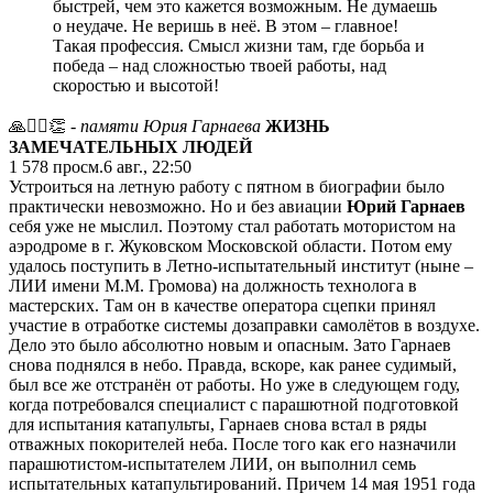
быстрей, чем это кажется возможным. Не думаешь
о неудаче. Не веришь в неё. В этом – главное!
Такая профессия. Смысл жизни там, где борьба и
победа – над сложностью твоей работы, над
скоростью и высотой!
🙏❤️‍🔥👏
- памяти Юрия Гарнаева
ЖИЗНЬ
ЗАМЕЧАТЕЛЬНЫХ ЛЮДЕЙ
1 578
просм.
6 авг., 22:50
Устроиться на летную работу с пятном в биографии было
практически невозможно. Но и без авиации
Юрий Гарнаев
себя уже не мыслил. Поэтому стал работать мотористом на
аэродроме в г. Жуковском Московской области. Потом ему
удалось поступить в Летно-испытательный институт (ныне –
ЛИИ имени М.М. Громова) на должность технолога в
мастерских. Там он в качестве оператора сцепки принял
участие в отработке системы дозаправки самолётов в воздухе.
Дело это было абсолютно новым и опасным. Зато Гарнаев
снова поднялся в небо. Правда, вскоре, как ранее судимый,
был все же отстранён от работы. Но уже в следующем году,
когда потребовался специалист с парашютной подготовкой
для испытания катапульты, Гарнаев снова встал в ряды
отважных покорителей неба. После того как его назначили
парашютистом-испытателем ЛИИ, он выполнил семь
испытательных катапультирований. Причем 14 мая 1951 года