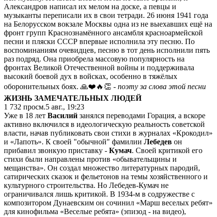
Александров написал их мелом на доске, а певцы и
музыканты переписали их в свои тетради. 26 июня 1941 года
на Белорусском вокзале Москвы одна из не выехавших ещё на
фронт групп Краснознамённого ансамбля красноармейской
песни и пляски СССР впервые исполнила эту песню. По
воспоминаниям очевидцев, песню в тот день исполнили пять
раз подряд. Она приобрела массовую популярность на
фронтах Великой Отечественной войны и поддерживала
высокий боевой дух в войсках, особенно в тяжёлых
оборонительных боях. 🙏❤️🔥👏
- поэту за слова этой песни
ЖИЗНЬ ЗАМЕЧАТЕЛЬНЫХ ЛЮДЕЙ
1 732
просм.
5 авг., 19:23
Уже в 18 лет
Василий
занялся переводами Горация, а вскоре
активно включился в идеологическую реальность советской
власти, начав публиковать свои стихи в журналах «Крокодил»
и «Лапоть». К своей "обычной" фамилии
Лебедев
он
прибавил звонкую приставку -
Кумач
. Своей критикой его
стихи были направлены против «обывательщины и
мещанства». Он создал множество литературных пародий,
сатирических сказок и фельетонов на темы хозяйственного и
культурного строительства. Но Лебедев-Кумач не
ограничивался лишь критикой. В 1934-м в содружестве с
композитором Дунаевским он сочинил «Марш веселых ребят»
для кинофильма «Веселые ребята» (эпизод - на видео),