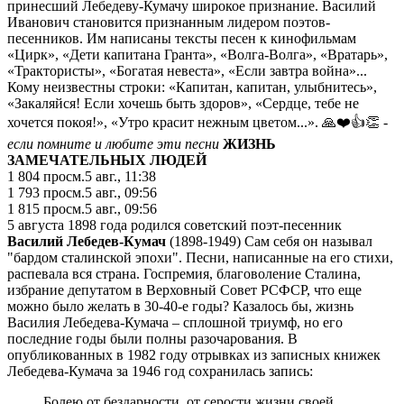
принесший Лебедеву-Кумачу широкое признание. Василий
Иванович становится признанным лидером поэтов-
песенников. Им написаны тексты песен к кинофильмам
«Цирк», «Дети капитана Гранта», «Волга-Волга», «Вратарь»,
«Трактористы», «Богатая невеста», «Если завтра война»...
Кому неизвестны строки: «Капитан, капитан, улыбнитесь»,
«Закаляйся! Если хочешь быть здоров», «Сердце, тебе не
хочется покоя!», «Утро красит нежным цветом...». 🙏❤️👍👏
-
если помните и любите эти песни
ЖИЗНЬ
ЗАМЕЧАТЕЛЬНЫХ ЛЮДЕЙ
1 804
просм.
5 авг., 11:38
1 793
просм.
5 авг., 09:56
1 815
просм.
5 авг., 09:56
5 августа 1898 года родился советский поэт-песенник
Василий Лебедев-Кумач
(1898-1949) Сам себя он называл
"бардом сталинской эпохи". Песни, написанные на его стихи,
распевала вся страна. Госпремия, благоволение Сталина,
избрание депутатом в Верховный Совет РСФСР, что еще
можно было желать в 30-40-е годы? Казалось бы, жизнь
Василия Лебедева-Кумача – сплошной триумф, но его
последние годы были полны разочарования. В
опубликованных в 1982 году отрывках из записных книжек
Лебедева-Кумача за 1946 год сохранилась запись:
Болею от бездарности, от серости жизни своей.