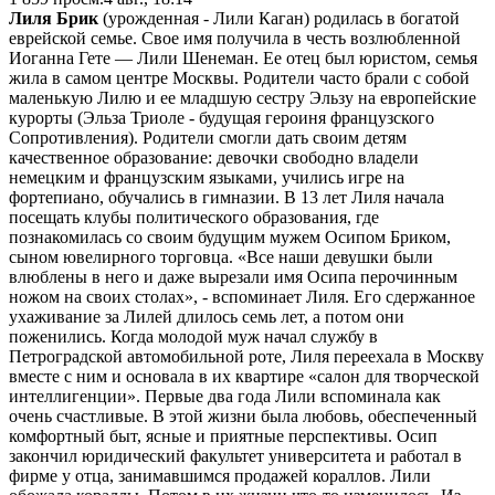
Лиля Брик
(урожденная - Лили Каган) родилась в богатой
еврейской семье. Свое имя получила в честь возлюбленной
Иоганна Гете — Лили Шенеман. Ее отец был юристом, семья
жила в самом центре Москвы. Родители часто брали с собой
маленькую Лилю и ее младшую сестру Эльзу на европейские
курорты (Эльза Триоле - будущая героиня французского
Сопротивления). Родители смогли дать своим детям
качественное образование: девочки свободно владели
немецким и французским языками, учились игре на
фортепиано, обучались в гимназии. В 13 лет Лиля начала
посещать клубы политического образования, где
познакомилась со своим будущим мужем Осипом Бриком,
сыном ювелирного торговца. «Все наши девушки были
влюблены в него и даже вырезали имя Осипа перочинным
ножом на своих столах», - вспоминает Лиля. Его сдержанное
ухаживание за Лилей длилось семь лет, а потом они
поженились. Когда молодой муж начал службу в
Петроградской автомобильной роте, Лиля переехала в Москву
вместе с ним и основала в их квартире «салон для творческой
интеллигенции». Первые два года Лили вспоминала как
очень счастливые. В этой жизни была любовь, обеспеченный
комфортный быт, ясные и приятные перспективы. Осип
закончил юридический факультет университета и работал в
фирме у отца, занимавшимся продажей кораллов. Лили