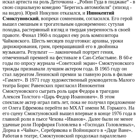
искал артиста на роль Деточкина - „Робин Гуда в пиджаке“ - в
свою социальную комедию "Берегись автомобиля" (эпизод -
на видео). Юрий Никулин отказался, и
Иннокентий
Смоктуновский
, вопреки сомнениям, согласился. Его герой
вышел смешным и трогательным одновременно: сутулая
походка, растерянный взгляд и твердая уверенность в своей
правоте. Финал 1960-х подарил ему роль композитора
Чайковского. Шесть месяцев подготовки: архивы, уроки
дирижирования, грим, превращавший его в двойника
музыканта. Результат — лаконичный портрет гения,
отмеченный премией на фестивале в Сан-Себастьяне. В 60-е
годы по опросу журнала «Советский экран» Смоктуновского
трижды признавали лучшим актером года. В 1965 году он
стал лауреатом Ленинской премии за главную роль в фильме
«Гамлет». В 1971 году художественный руководитель Малого
театра Борис Равенских пригласил Иннокентия
Смоктуновского сыграть роль царя Федора в трагедии
Алексея Толстого «Царь Федор Иоаннович». В этом
спектакле актер играл пять лет, пока не получил предложение
от Олега Ефремова перейти во МХАТ имени М. Горького. На
его сцену Смоктуновский вышел впервые в конце 1976 года в
главной роли в пьесе Чехова «Иванов». Далее были не менее
удачные роли Порфирия Головлева в «Господах Головлевых»,
Дорна в «Чайке», Серебрякова и Войницкого в «Дяде Ване».
Работая в театре, Смоктуновский продолжал параллельно