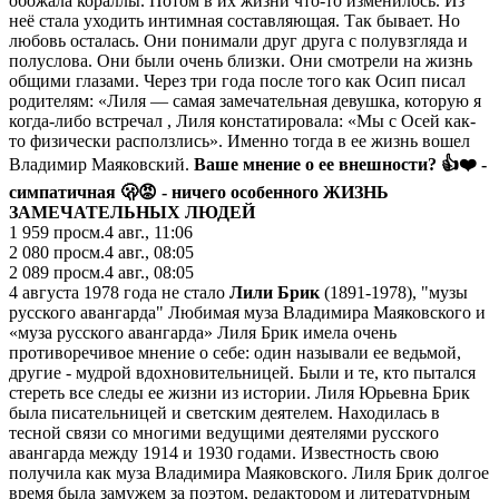
обожала кораллы. Потом в их жизни что-то изменилось. Из
неё стала уходить интимная составляющая. Так бывает. Но
любовь осталась. Они понимали друг друга с полувзгляда и
полуслова. Они были очень близки. Они смотрели на жизнь
общими глазами. Через три года после того как Осип писал
родителям: «Лиля — самая замечательная девушка, которую я
когда-либо встречал , Лиля констатировала: «Мы с Осей как-
то физически расползлись». Именно тогда в ее жизнь вошел
Владимир Маяковский.
Ваше мнение о ее внешности? 👍❤️ -
симпатичная 🫢😡 - ничего особенного
ЖИЗНЬ
ЗАМЕЧАТЕЛЬНЫХ ЛЮДЕЙ
1 959
просм.
4 авг., 11:06
2 080
просм.
4 авг., 08:05
2 089
просм.
4 авг., 08:05
4 августа 1978 года не стало
Лили Брик
(1891-1978), "музы
русского авангарда" Любимая муза Владимира Маяковского и
«муза русского авангарда» Лиля Брик имела очень
противоречивое мнение о себе: один называли ее ведьмой,
другие - мудрой вдохновительницей. Были и те, кто пытался
стереть все следы ее жизни из истории. Лиля Юрьевна Брик
была писательницей и светским деятелем. Находилась в
тесной связи со многими ведущими деятелями русского
авангарда между 1914 и 1930 годами. Известность свою
получила как муза Владимира Маяковского. Лиля Брик долгое
время была замужем за поэтом, редактором и литературным