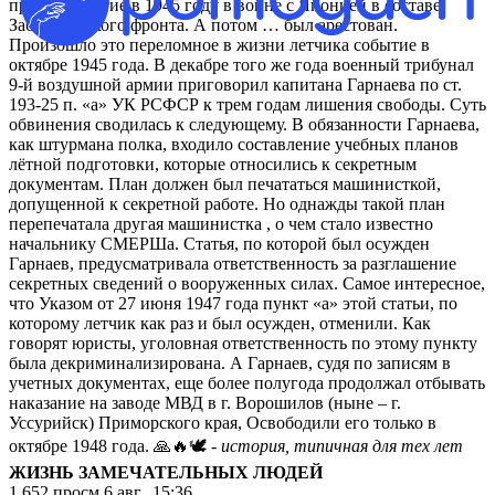
принял участие в 1945 году в войне с Японией в составе
Забайкальского фронта. А потом … был арестован.
Произошло это переломное в жизни летчика событие в
октябре 1945 года. В декабре того же года военный трибунал
9-й воздушной армии приговорил капитана Гарнаева по ст.
193-25 п. «а» УК РСФСР к трем годам лишения свободы. Суть
обвинения сводилась к следующему. В обязанности Гарнаева,
как штурмана полка, входило составление учебных планов
лётной подготовки, которые относились к секретным
документам. План должен был печататься машинисткой,
допущенной к секретной работе. Но однажды такой план
перепечатала другая машинистка , о чем стало известно
начальнику СМЕРШа. Статья, по которой был осужден
Гарнаев, предусматривала ответственность за разглашение
секретных сведений о вооруженных силах. Самое интересное,
что Указом от 27 июня 1947 года пункт «а» этой статьи, по
которому летчик как раз и был осужден, отменили. Как
говорят юристы, уголовная ответственность по этому пункту
была декриминализирована. А Гарнаев, судя по записям в
учетных документах, еще более полугода продолжал отбывать
наказание на заводе МВД в г. Ворошилов (ныне – г.
Уссурийск) Приморского края, Освободили его только в
октябре 1948 года. 🙏🔥🕊
- история, типичная для тех лет
ЖИЗНЬ ЗАМЕЧАТЕЛЬНЫХ ЛЮДЕЙ
1 652
просм.
6 авг., 15:36