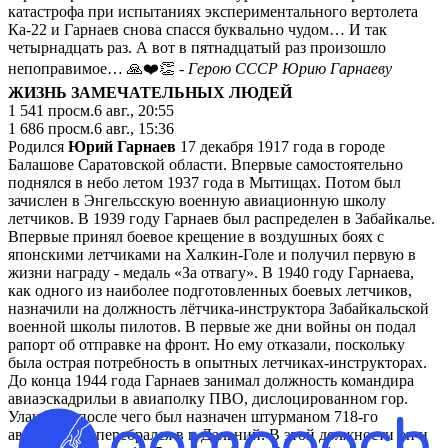
катастрофа при испытаниях экспериментального вертолета
Ка-22 и Гарнаев снова спасся буквально чудом… И так
четырнадцать раз. А вот в пятнадцатый раз произошло
непоправимое… 🙏❤️👏
- Герою СССР Юрию Гарнаеву
ЖИЗНЬ ЗАМЕЧАТЕЛЬНЫХ ЛЮДЕЙ
1 541
просм.
6 авг., 20:55
1 686
просм.
6 авг., 15:36
Родился
Юрий Гарнаев
17 декабря 1917 года в городе
Балашове Саратовской области. Впервые самостоятельно
поднялся в небо летом 1937 года в Мытищах. Потом был
зачислен в Энгельсскую военную авиационную школу
летчиков. В 1939 году Гарнаев был распределен в Забайкалье.
Впервые принял боевое крещение в воздушных боях с
японскими летчиками на Халкин-Голе и получил первую в
жизни награду - медаль «За отвагу». В 1940 году Гарнаева,
как одного из наиболее подготовленных боевых летчиков,
назначили на должность лётчика-инструктора Забайкальской
военной школы пилотов. В первые же дни войны он подал
рапорт об отправке на фронт. Но ему отказали, поскольку
была острая потребность в опытных летчиках-инструкторах.
До конца 1944 года Гарнаев занимал должность командира
авиаэскадрильи в авиаполку ПВО, дислоцированном гор.
Улан-Удэ, после чего был назначен штурманом 718-го
авиаполка и перебрался в г. Дальний. В этой должности он и