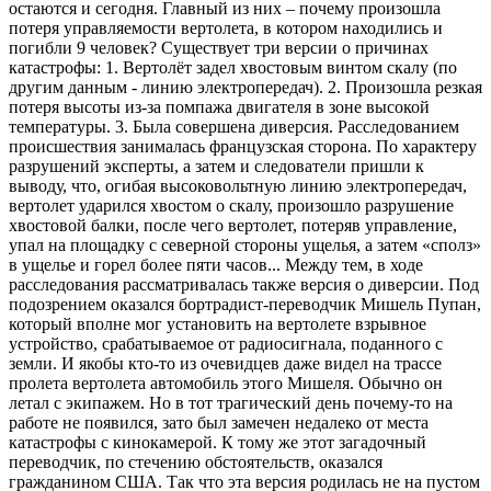
остаются и сегодня. Главный из них – почему произошла
потеря управляемости вертолета, в котором находились и
погибли 9 человек? Существует три версии о причинах
катастрофы: 1. Вертолёт задел хвостовым винтом скалу (по
другим данным - линию электропередач). 2. Произошла резкая
потеря высоты из-за помпажа двигателя в зоне высокой
температуры. 3. Была совершена диверсия. Расследованием
происшествия занималась французская сторона. По характеру
разрушений эксперты, а затем и следователи пришли к
выводу, что, огибая высоковольтную линию электропередач,
вертолет ударился хвостом о скалу, произошло разрушение
хвостовой балки, после чего вертолет, потеряв управление,
упал на площадку с северной стороны ущелья, а затем «сполз»
в ущелье и горел более пяти часов... Между тем, в ходе
расследования рассматривалась также версия о диверсии. Под
подозрением оказался бортрадист-переводчик Мишель Пупан,
который вполне мог установить на вертолете взрывное
устройство, срабатываемое от радиосигнала, поданного с
земли. И якобы кто-то из очевидцев даже видел на трассе
пролета вертолета автомобиль этого Мишеля. Обычно он
летал с экипажем. Но в тот трагический день почему-то на
работе не появился, зато был замечен недалеко от места
катастрофы с кинокамерой. К тому же этот загадочный
переводчик, по стечению обстоятельств, оказался
гражданином США. Так что эта версия родилась не на пустом