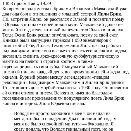
1 853
просм.
4 авг., 19:39
Ко времени знакомства с Бриками Владимир Маяковский уже
два года был в отношениях с младшей сестрой
Лили Брик
.
Но, встретив Лилю, он расстался с Эльзой и посвятил поэму
«Облако в штанах» своей новой музе. Маяковский долго не
мог найти издателя, который напечатает «Облако в штанах».
Тогда Осип Брик решил опубликовать поэму за свой счет.
Книжка была выпущена тиражом 1 050 экземпляров с
пометкой «Тебе, Лиля». Тем временем Лиля начала работать
над имиджем поэта: она всерьез занялась его внешним видом,
заставила сменить ярко-красочную кубофутуристическую
мантию на пальто и строгий костюм, а также
отреставрировать свои зубы. Импульсивный Маяковский
писал ей письма каждый день, все время звонил ей и ждал под
окнами. Бурный роман между легендарным «певцом
революции» Владимиром Маяковским и Лилей Брик длился
15 лет вплоть до самоубийства поэта в 1930 году. Он посвятил
ей сотни стихов и писем. Вероятно, именно благодаря
посвященным произведениям популярного поэта Лиля Брик
вошла в историю. Лиля Юрьевна писала:
Володя не просто влюбился в меня, он напал на
меня, это было нападение. Два с половиной года у
меня не было спокойной минуты — буквально. Я
сразу поняла, что Володя гениальный поэт, но он