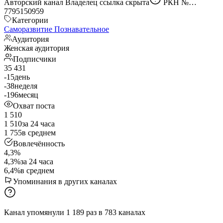
Авторский канал Владелец
ссылка скрыта
РКН №
7795150959
Категории
Саморазвитие
Познавательное
Аудитория
Женская аудитория
Подписчики
35 431
-15
день
-38
неделя
-196
месяц
Охват поста
1 510
1 510
за 24 часа
1 755
в среднем
Вовлечённость
4,3%
4,3%
за 24 часа
6,4%
в среднем
Упоминания в других каналах
Канал упомянули
1 189
раз
в
783
каналах