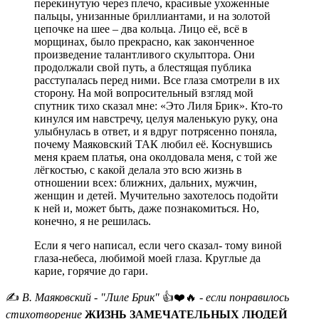
перекинутую через плечо, красивые ухоженные
пальцы, унизанные бриллиантами, и на золотой
цепочке на шее – два кольца. Лицо её, всё в
морщинах, было прекрасно, как законченное
произведение талантливого скульптора. Они
продолжали свой путь, а блестящая публика
расступалась перед ними. Все глаза смотрели в их
сторону. На мой вопросительный взгляд мой
спутник тихо сказал мне: «Это Лиля Брик». Кто-то
кинулся им навстречу, целуя маленькую руку, она
улыбнулась в ответ, и я вдруг потрясенно поняла,
почему Маяковский ТАК любил её. Коснувшись
меня краем платья, она околдовала меня, с той же
лёгкостью, с какой делала это всю жизнь в
отношении всех: ближних, дальних, мужчин,
женщин и детей. Мучительно захотелось подойти
к ней и, может быть, даже познакомиться. Но,
конечно, я не решилась.
Если я чего написал, если чего сказал- тому виной
глаза-небеса, любимой моей глаза. Круглые да
карие, горячие до гари.
✍️
В. Маяковский - "Лиле Брик"
👍❤️🔥
- если понравилось
стихотворение
ЖИЗНЬ ЗАМЕЧАТЕЛЬНЫХ ЛЮДЕЙ