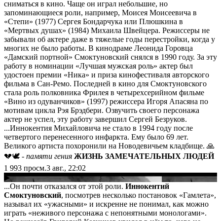
сниматься в кино. Чаще он играл небольшие, но
запоминающиеся роли, например, Моисея Моисеевича в
«Степи» (1977) Сергея Бондарчука или Плюшкина в
«Мертвых душах» (1984) Михаила Швейцера. Режиссеры не
забывали об актере даже в тяжелые годы перестройки, когда у
многих не было работы. В кинодраме Леонида Горовца
«Дамский портной» Смоктуновский снялся в 1990 году. За эту
работу в номинации «Лучшая мужская роль» актер был
удостоен премии «Ника» и приза кинофестиваля авторского
фильма в Сан-Ремо. Последней в кино для Смоктуновского
стала роль полковника Фрилея в четырехсерийном фильме
«Вино из одуванчиков» (1997) режиссера Игоря Апасяна по
мотивам цикла Рэя Брэдбери. Озвучить своего персонажа
актер не успел, эту работу завершил Сергей Безруков.
...Иннокентия Михайловича не стало в 1994 году после
четвертого перенесенного инфаркта. Ему было 69 лет.
Великого артиста похоронили на Новодевичьем кладбище. 🙏
💔🕊
- памяти гения
ЖИЗНЬ ЗАМЕЧАТЕЛЬНЫХ ЛЮДЕЙ
1 993
просм.
3 авг., 22:02
▶
...Он почти отказался от этой роли.
Иннокентий
Смоктуновский
, посмотрев несколько постановок «Гамлета»,
называл их «ужасными» и искренне не понимал, как можно
играть «неживого персонажа с непонятными монологами».