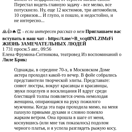
Перестал видеть главную задачу - все мелко, все
потускнело. Ну, еще 12 костюмов, три автомобиля,
10 сервизов... И глупо, и пошло, и недостойно, и
не интересно...
🙏👍🔥👏
- если интересен рассказ о нем
Приглашаем вас
вступать в наш чат -
https://t.me/+B_vcqtlfNLZlMzFi
ЖИЗНЬ ЗАМЕЧАТЕЛЬНЫХ ЛЮДЕЙ
1 731
просм.
5 авг., 09:56
Елена Фрумина-Ситникова, театровед Из воспоминаний о
Лиле Брик:
Однажды, в середине 70-х, в Московском Доме
актера проходил какой-то вечер. В фойе собрались
представители творческой элиты. Представьте:
сияют люстры, вокруг красавцы и красавицы,
звуки поцелуев и восклицания И вдруг среди
блестящей толпы появляется очень немолодая
женщина, опирающаяся на руку пожилого
мужчины. Когда эта пара проходила мимо, на меня
пахнуло пряными духами и словно повеяло
жарким ветром. Она прошла в шаге от меня,
коснувшись (или мне так показалось) подолом
черного платья, и я успела разглядеть рыжую косу,