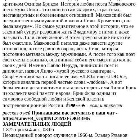
критиком Осипом Бриком. История любви поэта Маяковского
и его музы Лили - это одни из самых ярких, страстных,
нестандартных и болезненных отношений. Маяковский был
не единственным мужчиной в жизни Лили. Кроме того, она
была замужем. Но самое удивительное в этой истории, что ее
законный супруг разрешил жить Владимиру с ними и даже
называть Лили своей женой. В этом треугольнике никто не
был счастлив. Маяковский пытался даже завести другие
отношения, но все равно возвращался к Лиле, которая
постоянно металась между мужчинами. А после того как поэт
свел счеты с жизнью, она винила себя в его смерти до конца
своих дней. Именно Пабло Неруда, чилийский поэт и
дипломат, назвал Лилю «музой русского авангарда».
Современники часто писали ее имя «Л.Ю.» или «Л.Ю.Б.»,
которые являлись первой частью слова «любовь». А вот
большевики десятилетиями пытались стереть имя Лилии Брик
из коллективной памяти народа. Брик была одним из
символов свободной любви и женской власти в
постреволюционной России. 👍❤️🙏🔥
- если интересен
рассказ о ней
Приглашаем вас вступать в наш чат -
https://t.me/+B_vcqtlfNLZlMzFi
ЖИЗНЬ
ЗАМЕЧАТЕЛЬНЫХ ЛЮДЕЙ
1 875
просм.
4 авг., 08:05
Неожиданный поворот случился в 1966-м. Эльдар Рязанов