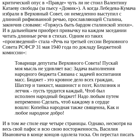
критический опус в «Правде» чуть ли не стоил Валентину
Катаеву свободы (за пьесу «Домик»). А когда Лебедева-Кумача
избрали в Верховный Совет, он немедленно выступил с
длинной рифмованной речью, прославляющей Сталина,
закончив словами: «Горжусь быть бардом сталинской эпохи».
И в дальнейшем приобрел привычку на каждом заседании
читать длинные речи в стихах. Одним из таких
«произведений» стала «Речь на третьей сессии Верховного
Совета РСФСР 31 мая 1940 года по докладу Бюджетной
комиссии»:
Товарищи депутаты Верховного Совета! Пускай
моя мысль не удивляет вас: Задача выполнения
народного бюджета Связана с задачей воспитания
масс. Бюджет - это кровное дело всех граждан,
Шахтер и танкист, машинист и поэт, Колхозник и
летчик - пусть трудится каждый, Чтоб был
исполнен народный бюджет! Надо любым путем
непременно Сделать, чтоб каждому в сердце
вошло: Копейка народная также священна, Как и
любое народное добро!
И в том же стиле еще четыре страницы. Однако, несмотря на
весь свой пафос и всю свою восторженность, Василия
Ивановича в конце концов одолела тоска. Он перестал писать