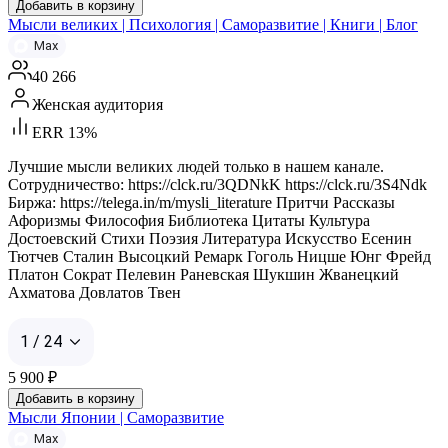
Добавить в корзину
Мысли великих | Психология | Саморазвитие | Книги | Блог
Max
40 266
Женская аудитория
ERR 13%
Лучшие мысли великих людей только в нашем канале.
Сотрудничество: https://clck.ru/3QDNkK https://clck.ru/3S4Ndk
Биржа: https://telega.in/m/mysli_literature Притчи Рассказы
Афоризмы Философия Библиотека Цитаты Культура
Достоевский Стихи Поэзия Литература Искусство Есенин
Тютчев Сталин Высоцкий Ремарк Гоголь Ницше Юнг Фрейд
Платон Сократ Пелевин Раневская Шукшин Жванецкий
Ахматова Довлатов Твен
1 / 24
5 900
₽
Добавить в корзину
Мысли Японии | Саморазвитие
Max