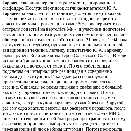
Гарнаев совершил первое в стране катапультирование в
скафандре. Послужной список летчика-испытателя Ю.А.
Гарнаева впечатляет: испытания вертолётов и вертикально
взлетающих аппаратов, высотных скафандров и средств
спасения летчиков реактивных самолётов, эксперимент по
отстрелу лопастей на вертолёте Ми-4 и участие в подготовке
космонавтов к полётам в условиях невесомости в специально
оборудованных самолётах-лабораториях. 21 августа 1964 года
з
а мужество и героизм, проявленные при испытании новой
авиационной техники, лётчику-испытателю Ю.А. Гарнаеву
была вручена Золотая Звезда Героя Советского Союза. В ходе
испытаний авиатехники летчик неоднократно находился
буквально на волосок от смерти. По его собственным
подсчетам он четырнадцать раз попадал в совершенно
безвыходные ситуации. И каждый раз его выручали
профессионализм, хладнокровие и просто человеческое
везение. Однажды во время прыжка в скафандре с большой
высоты у Гарнаева отлетел кислородный шланг. И хотя
воздуха оставалось всего на несколько глотков он сумел
спастись, раскрыв купол парашюта у самой земли. В другой
раз ему едва хватило высоты для раскрытия парашюта, после
того как во время испытаний гигантского вертолета МИ-6
пожар в отсеке двигателей быстро распространился по всему
фюзеляжу и пришлось выбираться из горящего вертолета
через аварийный люк кабины штурмана. Потом произошла