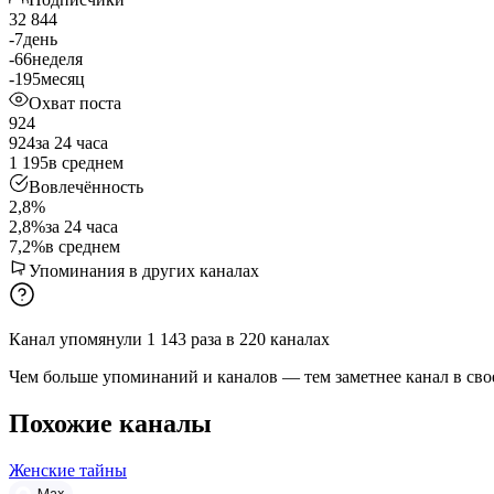
32 844
-7
день
-66
неделя
-195
месяц
Охват поста
924
924
за 24 часа
1 195
в среднем
Вовлечённость
2,8%
2,8%
за 24 часа
7,2%
в среднем
Упоминания в других каналах
Канал упомянули
1 143
раза
в
220
каналах
Чем больше упоминаний и каналов — тем заметнее канал в сво
Похожие каналы
Женские тайны
Max