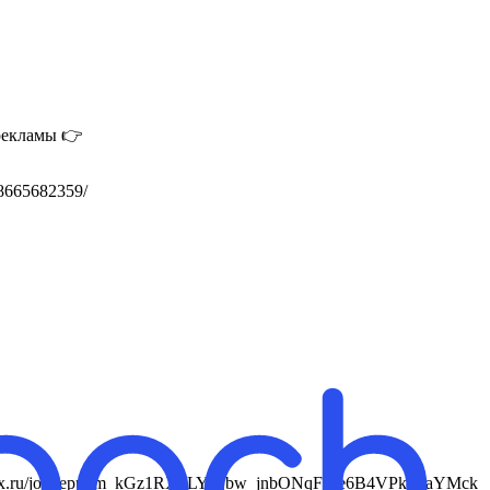
 рекламы 👉
78665682359/
s://max.ru/join/eppkm_kGz1RXxLYrLbw_jnbONqFLle6B4VPkFkaYMck