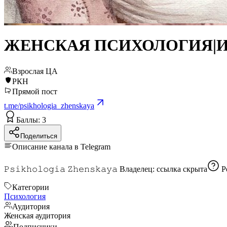
ЖЕНСКАЯ ПСИХОЛОГИЯ|
Взрослая ЦА
РКН
Прямой пост
t.me/psikhologia_zhenskaya
Баллы: 3
Поделиться
Описание канала в Telegram
𝙿𝚜𝚒𝚔𝚑𝚘𝚕𝚘𝚐𝚒𝚊 𝚉𝚑𝚎𝚗𝚜𝚔𝚊𝚢𝚊 Владелец:
ссылка скрыта
Р
Категории
Психология
Аудитория
Женская аудитория
Подписчики