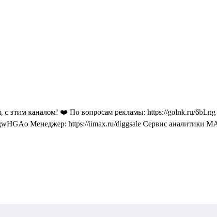
с этим каналом! ❤️ По вопросам рекламы: https://golnk.ru/6bLng
GAo Менеджер: https://iimax.ru/diggsale Сервис аналитики MAX 