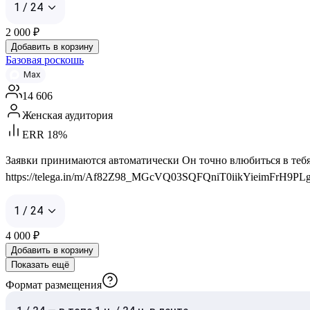
1 / 24
2 000
₽
Добавить в корзину
Базовая роскошь
Max
14 606
Женская аудитория
ERR 18%
Заявки принимаются автоматически Он точно влюбиться в тебя, 
https://telega.in/m/Af82Z98_MGcVQ03SQFQniT0iikYieimFrH9PLgwH
1 / 24
4 000
₽
Добавить в корзину
Показать ещё
Формат размещения