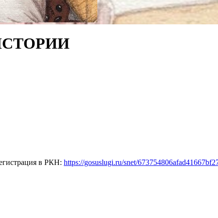
ИСТОРИИ
егистрация в РКН:
https://gosuslugi.ru/snet/673754806afad41667bf2