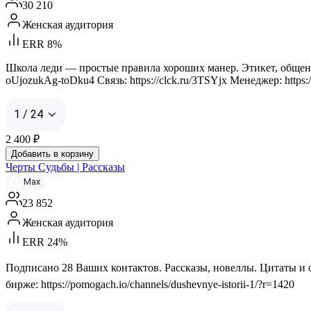
30 210
Женская аудитория
ERR 8%
Школа леди — простые правила хороших манер. Этикет, общени
oUjozukAg-toDku4 Связь: https://clck.ru/3TSYjx Менеджер: https://m
1 / 24
2 400
₽
Добавить в корзину
Черты Судьбы | Рассказы
Max
23 852
Женская аудитория
ERR 24%
Подписано 28 Ваших контактов. Рассказы, новеллы. Цитаты и от
бирже: https://pomogach.io/channels/dushevnye-istorii-1/?r=1420