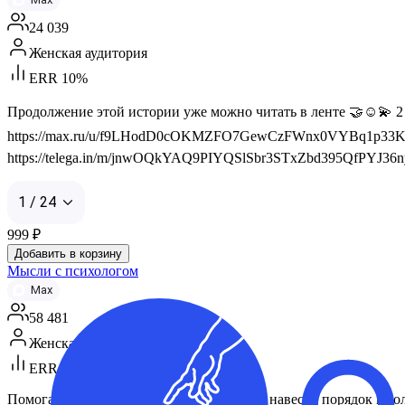
24 039
Женская аудитория
ERR 10%
Продолжение этой истории уже можно читать в ленте 🤝☺️💫 
https://max.ru/u/f9LHodD0cOKMZFO7GewCzFWnx0VYBq1p33KNq
https://telega.in/m/jnwOQkYAQ9PIYQSlSbr3STxZbd395QfPYJ36nyfb
1 / 24
999
₽
Добавить в корзину
Мысли с психологом
Max
58 481
Женская аудитория
ERR 14%
Помогаем «выдохнуть», убрать тревогу и навести порядок в го