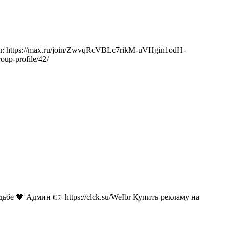
: https://max.ru/join/ZwvqRcVBLc7rikM-uVHgin1odH-
oup-profile/42/
бе 🧡 Админ 👉 https://clck.su/WeIbr Купить рекламу на