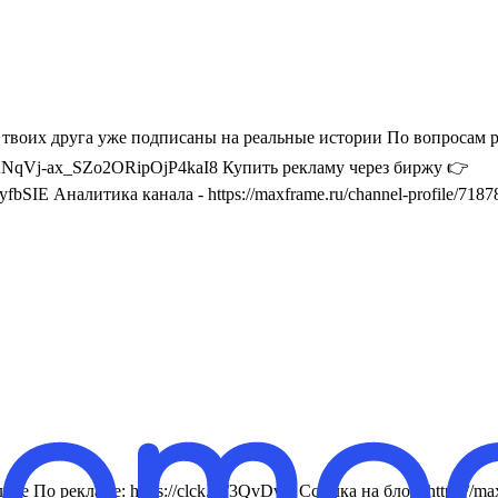
2 твоих друга уже подписаны на реальные истории По вопросам
Vj-ax_SZo2ORipOjP4kaI8 Купить рекламу через биржу 👉
SIE Аналитика канала - https://maxframe.ru/channel-profile/718
лове По рекламе: https://clck.ru/3QvDvC Ссылка на блог: http