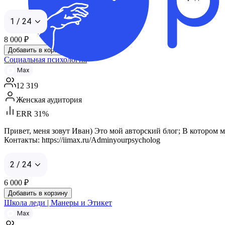
1 / 24
8 000
₽
Добавить в корзину
Социальная психология
Max
12 319
Женская аудитория
ERR 31%
Привет, меня зовут Иван) Это мой авторский блог; В котором
Контакты: https://iimax.ru/Adminyourpsycholog
2 / 24
6 000
₽
Добавить в корзину
Школа леди | Манеры и Этикет
Max