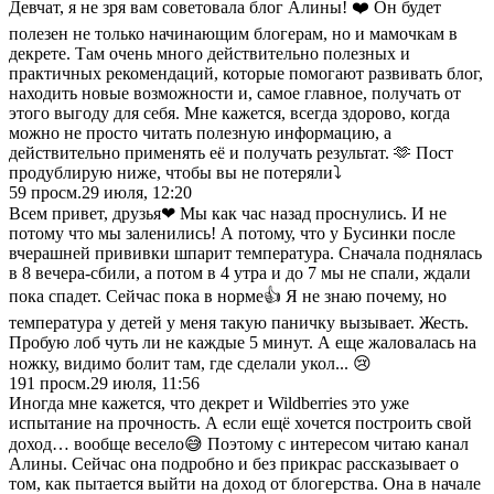
Девчат, я не зря вам советовала блог Алины! ❤️ Он будет
полезен не только начинающим блогерам, но и мамочкам в
декрете. Там очень много действительно полезных и
практичных рекомендаций, которые помогают развивать блог,
находить новые возможности и, самое главное, получать от
этого выгоду для себя. Мне кажется, всегда здорово, когда
можно не просто читать полезную информацию, а
действительно применять её и получать результат. 🫶 Пост
продублирую ниже, чтобы вы не потеряли⤵️
59
просм.
29 июля, 12:20
Всем привет, друзья❤ Мы как час назад проснулись. И не
потому что мы заленились! А потому, что у Бусинки после
вчерашней прививки шпарит температура. Сначала поднялась
в 8 вечера-сбили, а потом в 4 утра и до 7 мы не спали, ждали
пока спадет. Сейчас пока в норме👍 Я не знаю почему, но
температура у детей у меня такую паничку вызывает. Жесть.
Пробую лоб чуть ли не каждые 5 минут. А еще жаловалась на
ножку, видимо болит там, где сделали укол... 😢
191
просм.
29 июля, 11:56
Иногда мне кажется, что декрет и Wildberries это уже
испытание на прочность. А если ещё хочется построить свой
доход… вообще весело😅 Поэтому с интересом читаю канал
Алины. Сейчас она подробно и без прикрас рассказывает о
том, как пытается выйти на доход от блогерства. Она в начале