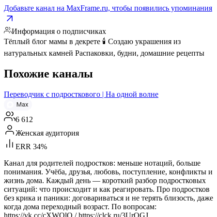
Добавьте канал на MaxFrame.ru, чтобы появились упоминания
Информация о подписчиках
Тёплый блог мамы в декрете 🕯️ Создаю украшения из
натуральных камней Распаковки, будни, домашние рецепты
Похожие каналы
Переводчик с подросткового | На одной волне
Max
6 612
Женская аудитория
ERR 34%
Канал для родителей подростков: меньше нотаций, больше
понимания. Учёба, друзья, любовь, поступление, конфликты и
жизнь дома. Каждый день — короткий разбор подростковых
ситуаций: что происходит и как реагировать. Про подростков
без крика и паники: договариваться и не терять близость, даже
когда дома переходный возраст. По вопросам:
https://vk.cc/cXWQlQ / https://clck.ru/3UrQGJ