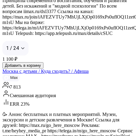
Принципы современного воспитания, обучения и развития
детей. Без искажений и "модной психологии" По всем
вопросам iimax.ru/dxl3377 Ссылка на канал:
https://max.ru/join/iAFEZVTUy7MhUjLXjOp0169xPs0uflOQ11zet
m1sU Мы на бирже:
https://telega.in/m/iAFEZVTUy7MhUjLXjOp0169xPs0uflOQ11zet
m1sU Telepush: https://app.telepush.ru/max/details/cSUC
1 / 24
1 100
₽
Добавить в корзину
Москва с детьми / Куда сходить? / Афиша
Max
7 813
Смешанная аудитория
ERR 23%
🥳 Анонс бесплатных и платных мероприятий. Музеи,
экскурсии и детские развлечения в Москве! Ссылка для
друзей: https://max.ru/go_here_moscow Реклама:
t.me/heyhey_media_pr https://telega.in/m/go_here_moscow Сервис