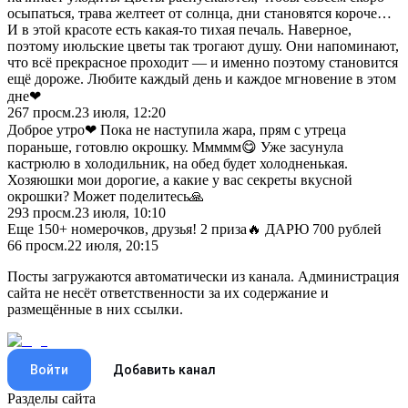
осыпаться, трава желтеет от солнца, дни становятся короче…
И в этой красоте есть какая-то тихая печаль. Наверное,
поэтому июльские цветы так трогают душу. Они напоминают,
что всё прекрасное проходит — и именно поэтому становится
ещё дороже. Любите каждый день и каждое мгновение в этом
дне❤
267
просм.
23 июля, 12:20
Доброе утро❤ Пока не наступила жара, прям с утреца
пораньше, готовлю окрошку. Ммммм😋 Уже засунула
кастрюлю в холодильник, на обед будет холодненькая.
Хозяюшки мои дорогие, а какие у вас секреты вкусной
окрошки? Может поделитесь🙏
293
просм.
23 июля, 10:10
Еще 150+ номерочков, друзья! 2 приза🔥 ДАРЮ 700 рублей
66
просм.
22 июля, 20:15
Посты загружаются автоматически из канала. Администрация
сайта не несёт ответственности за их содержание и
размещённые в них ссылки.
Войти
Добавить канал
Разделы сайта