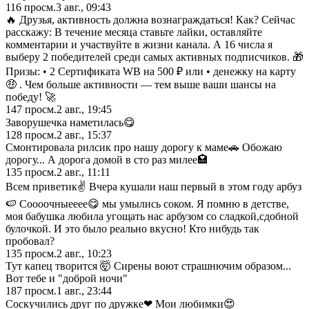
116
просм.
3 авг., 09:43
🔥 Друзья, активность должна вознаграждаться! Как? Сейчас
расскажу: В течение месяца ставьте лайки, оставляйте
комментарии и участвуйте в жизни канала. А 16 числа я
выберу 2 победителей среди самых активных подписчиков. 🎁
Призы: • 2 Сертификата WB на 500 ₽ или • денежку на карту
🤑 . Чем больше активности — тем выше ваши шансы на
победу! 🚀
147
просм.
2 авг., 19:45
Заворушечка наметилась😋
128
просм.
2 авг., 15:37
Смонтировала рилсик про нашу дорогу к маме🚗 Обожаю
дорогу... А дорога домой в сто раз милее🏩
135
просм.
2 авг., 11:11
Всем приветик✌ Вчера кушали наш первый в этом году арбуз
🍉 Соооочныееее😋 мы умылись соком. Я помню в детстве,
моя бабушка любила угощать нас арбузом со сладкой,сдобной
булочкой. И это было реально вкусно! Кто нибудь так
пробовал?
135
просм.
2 авг., 10:23
Тут капец творится 🤯 Сирены воют страшнючим образом...
Вот тебе и "доброй ночи"
187
просм.
1 авг., 23:44
Соскучились друг по дружке❤ Мои любимки😍