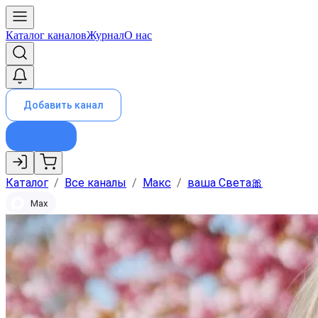
Каталог каналов
Журнал
О нас
Добавить канал
Каталог
/
Все каналы
/
Макс
/
ваша Света🎀
Max