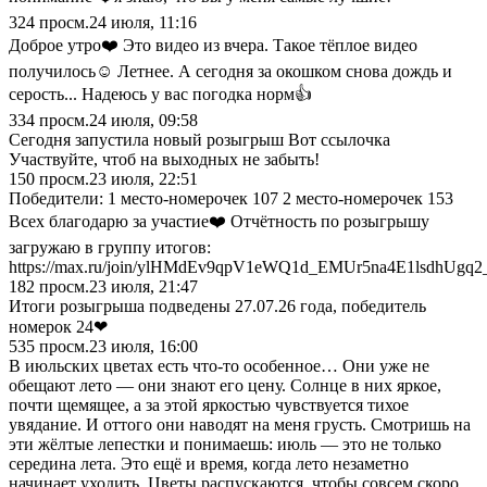
324
просм.
24 июля, 11:16
Доброе утро❤️ Это видео из вчера. Такое тёплое видео
получилось☺️ Летнее. А сегодня за окошком снова дождь и
серость... Надеюсь у вас погодка норм👍
334
просм.
24 июля, 09:58
Сегодня запустила новый розыгрыш Вот ссылочка
Участвуйте, чтоб на выходных не забыть!
150
просм.
23 июля, 22:51
Победители: 1 место-номерочек 107 2 место-номерочек 153
Всех благодарю за участие❤️ Отчётность по розыгрышу
загружаю в группу итогов:
https://max.ru/join/ylHMdEv9qpV1eWQ1d_EMUr5na4E1lsdhUgq2
182
просм.
23 июля, 21:47
Итоги розыгрыша подведены 27.07.26 года, победитель
номерок 24❤
535
просм.
23 июля, 16:00
В июльских цветах есть что-то особенное… Они уже не
обещают лето — они знают его цену. Солнце в них яркое,
почти щемящее, а за этой яркостью чувствуется тихое
увядание. И оттого они наводят на меня грусть. Смотришь на
эти жёлтые лепестки и понимаешь: июль — это не только
середина лета. Это ещё и время, когда лето незаметно
начинает уходить. Цветы распускаются, чтобы совсем скоро