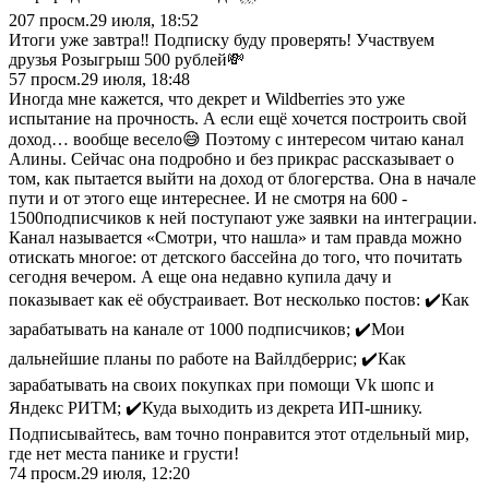
207
просм.
29 июля, 18:52
Итоги уже завтра‼️ Подписку буду проверять! Участвуем
друзья Розыгрыш 500 рублей💸
57
просм.
29 июля, 18:48
Иногда мне кажется, что декрет и Wildberries это уже
испытание на прочность. А если ещё хочется построить свой
доход… вообще весело😅 Поэтому с интересом читаю канал
Алины. Сейчас она подробно и без прикрас рассказывает о
том, как пытается выйти на доход от блогерства. Она в начале
пути и от этого еще интереснее. И не смотря на 600 -
1500подписчиков к ней поступают уже заявки на интеграции.
Канал называется «Смотри, что нашла» и там правда можно
отискать многое: от детского бассейна до того, что почитать
сегодня вечером. А еще она недавно купила дачу и
показывает как её обустраивает. Вот несколько постов: ✔️Как
зарабатывать на канале от 1000 подписчиков; ✔️Мои
дальнейшие планы по работе на Вайлдберрис; ✔️Как
зарабатывать на своих покупках при помощи Vk шопс и
Яндекс РИТМ; ✔️Куда выходить из декрета ИП-шнику.
Подписывайтесь, вам точно понравится этот отдельный мир,
где нет места панике и грусти!
74
просм.
29 июля, 12:20