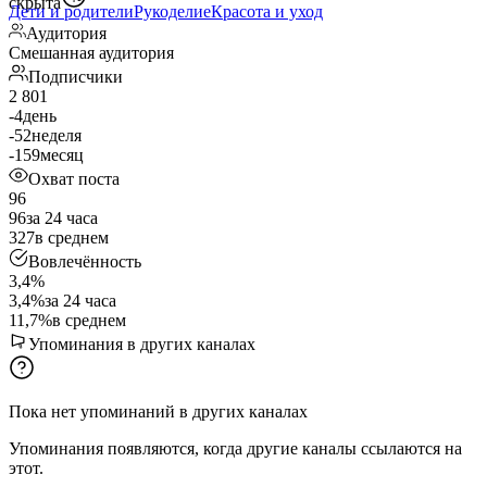
скрыта
Дети и родители
Рукоделие
Красота и уход
Аудитория
Смешанная аудитория
Подписчики
2 801
-4
день
-52
неделя
-159
месяц
Охват поста
96
96
за 24 часа
327
в среднем
Вовлечённость
3,4%
3,4%
за 24 часа
11,7%
в среднем
Упоминания в других каналах
Пока нет упоминаний в других каналах
Упоминания появляются, когда другие каналы ссылаются на
этот.