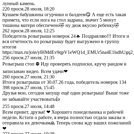
лунный камень.
220
просм.
28 июля, 18:20
Кушаем бабушкины огурчики и балдеем😋 А еще есть такая
примета, что если нога на стол задрана, значит 5 минут
тишины матери обеспечено🤣 ну дюж вкусно ребенку🤣
262
просм.
28 июля, 12:25
Победитель розыгрыша номерок 24🔥 Поздравляю!!! Итоги и
вся отчетность по розыгрышу будет выгружено в группу
итогов
https://max.ru/join/ylHMdEv9qpV1eWQ1d_EMUr5na4E1lsdhUgq2
256
просм.
27 июля, 21:35
Розыгрыш стоп ⛔ Иду проверять подписки, кручу рандом и
записываю видео. Всем удачи❤
260
просм.
27 июля, 21:30
Итоги розыгрыша от 30.07.26 года, победитель номерок 134
398
просм.
27 июля, 15:45
Друзья мои, сегодня запущу ещё один розыгрыш! Выше тоже
не забывайте участвовать👍
255
просм.
27 июля, 14:48
Всем привет, друзья! ❤ Хорошего понедельника и рабочей
недели. Кстати о работе, я вчера полностью отдала заказы и
отправила их девочкам🙏 Теперь снова жду ваших пожеланий
❤
273
просм.
27 июля, 10:38