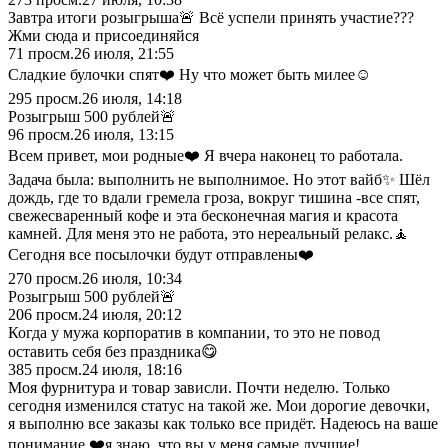
Завтра итоги розыгрыша🚨 Всё успели принять участие???
Жми сюда и присоединяйся
71
просм.
26 июля, 21:55
Сладкие булочки спят❤️ Ну что может быть милее☺️
295
просм.
26 июля, 14:18
Розыгрыш 500 рублей🚨
96
просм.
26 июля, 13:15
Всем привет, мои родные❤️ Я вчера наконец то работала.
Задача была: выполнить не выполнимое. Но этот вайб✨ Шёл
дождь, где то вдали гремела гроза, вокруг тишина -все спят,
свежесваренный кофе и эта бесконечная магия и красота
камней. Для меня это не работа, это нереальный релакс.🧘
Сегодня все посылочки будут отправлены❤️
270
просм.
26 июля, 10:34
Розыгрыш 500 рублей🚨
206
просм.
24 июля, 20:12
Когда у мужа корпоратив в компании, то это не повод
оставить себя без праздника😋
385
просм.
24 июля, 18:16
Моя фурнитура и товар зависли. Почти неделю. Только
сегодня изменился статус на такой же. Мои дорогие девочки,
я выполню все заказы как только все придёт. Надеюсь на ваше
понимание ❤️я знаю, что вы у меня самые лучшие!