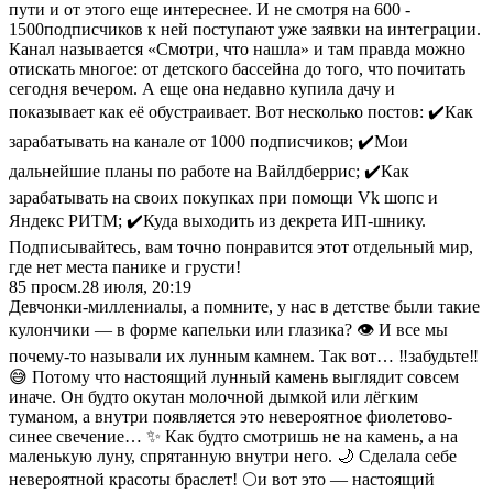
пути и от этого еще интереснее. И не смотря на 600 -
1500подписчиков к ней поступают уже заявки на интеграции.
Канал называется «Смотри, что нашла» и там правда можно
отискать многое: от детского бассейна до того, что почитать
сегодня вечером. А еще она недавно купила дачу и
показывает как её обустраивает. Вот несколько постов: ✔️Как
зарабатывать на канале от 1000 подписчиков; ✔️Мои
дальнейшие планы по работе на Вайлдберрис; ✔️Как
зарабатывать на своих покупках при помощи Vk шопс и
Яндекс РИТМ; ✔️Куда выходить из декрета ИП-шнику.
Подписывайтесь, вам точно понравится этот отдельный мир,
где нет места панике и грусти!
85
просм.
28 июля, 20:19
Девчонки-миллениалы, а помните, у нас в детстве были такие
кулончики — в форме капельки или глазика? 👁️ И все мы
почему-то называли их лунным камнем. Так вот… ‼️забудьте‼️
😅 Потому что настоящий лунный камень выглядит совсем
иначе. Он будто окутан молочной дымкой или лёгким
туманом, а внутри появляется это невероятное фиолетово-
синее свечение… ✨ Как будто смотришь не на камень, а на
маленькую луну, спрятанную внутри него. 🌙 Сделала себе
невероятной красоты браслет! 🌕и вот это — настоящий