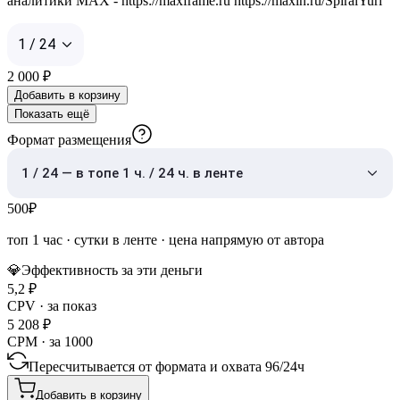
аналитики MAX - https://maxframe.ru https://maxln.ru/SpiralYuri
1 / 24
2 000
₽
Добавить в корзину
Показать ещё
Формат размещения
1 / 24 — в топе 1 ч. / 24 ч. в ленте
500
₽
топ 1 час
·
сутки в ленте
· цена напрямую от автора
💎
Эффективность за эти деньги
5,2
₽
CPV · за показ
5 208
₽
CPM · за 1000
Пересчитывается от формата и охвата
96
/
24ч
Добавить в корзину