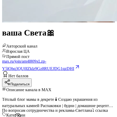
ваша Света🎀
Авторский канал
Взрослая ЦА
Прямой пост
max.ru/join/am4l809xLzp-
Y5lOhq3QU0IZklz9Gz8RUEJDG1qzDHI
Нет баллов
Поделиться
Описание канала в MAX
Тёплый блог мамы в декрете 🕯️ Создаю украшения из
натуральных камней Распаковки | будни | домашние рецепты
По вопросам сотрудничества и рекламы-Светлана⤵️
ссылка
Категории