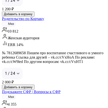
1 / 24
1 200
₽
Добавить в корзину
Родительство по Корчаку
Max
10 812
Женская аудитория
ERR 14%
№ 7812689658 Пишем про воспитание счастливого и умного
ребенка Ссылка для друзей – vk.cc/cVxHoA По рекламе:
vk.cc/cW9led По другим вопросам: vk.cc/cVxHT1
1 / 24
2 000
₽
Добавить в корзину
Подскажите СФР | Вопросы к СФР
Max
4 355