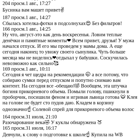
204
просм.
1 авг., 17:27
Бусинка вам машет привет✌
187
просм.
1 авг., 14:27
Сбылась хотелка-фотки в подсолнухах😍 Без фильтров!
166
просм.
1 авг., 14:25
Ну что, август-это как день воскресенья. Ловим теплые
денёчки и памятные моменты❤ Всем привет, друзья! У мужа
начался отпуск. И его мы проведем у мамы дома. А еще
сегодня наконец то увижу своего сынулика. Чуть больше
месяца мы не виделись❤отдыхал у бабушки. Соскучилась
невозможно как сильно🥰
169
просм.
1 авг., 10:11
Сегодня я чет щедра на рекомендации 🤭 а все потому, что
собираю сумки перед отпуском и попутно снимаю вам
контент. На сегодня все -обещаю!🤣 Вообщем, эта штучка
богиня прикорневого объема. Помыли голову, пшикнули в
проборчик, посишили феном и игривая львица готова 🐯 Клея
на голове не будет сто пудов даю. Кладем в корзину
однозначно☝ Солевой спрей для прикорневого объема волос
164
просм.
31 июля, 21:10
Разочарование века🤣 У куклы обнаружена 🍑
165
просм.
31 июля, 16:17
Девчули, к слову о подготовке к школе☝ Купила на WB