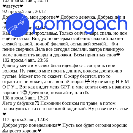
102
просм.
5 авг., 20:55
❤август❤
92
просм.
5 авг., 20:12
Доброе утро, мои дорогие❤ Доброго денечка. Добрых дел и
новостей!
95
просм.
5 авг., 11:04
Какая на улице прохлада🙏 Только сейчас жара спала, но дом
ещё не остыл. Воздух по вечерам особенно сладкий-пахнет
свежей травой, ночной фиалкой, остывшей землёй... ☺и
пение сверчков Дела все сегодня сделали, завтра планирую
маме почистить ковры и дорожки. Всем приятных снов❤
102
просм.
4 авг., 23:56
Давно у меня в мыслях была идея-фикс - состричь свои
волосы. Ну тяжело мне носить длинну, волосы достаточно
густые. Может кто то скажет: С жиру бесится, кто то
отрастить не может, а она вон чё творит 🤣 Ну не могу, Н Е М
О Г У.... Вот как видит меня GPT, и мне кстати очень нравится
вариант 1😍 Девчонки, помогайте, плиз🙏
138
просм.
3 авг., 17:29
Лето у бабушки🥰 Походили босиком по траве, а потом
плюхнулись в таз с тепленькой водичкой. Ну разве не счастье
❤
117
просм.
3 авг., 12:03
Доброе утро понедельника❤ Пусть все будет сегодня хорошо
🙏просто хорошо❤