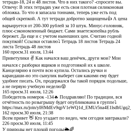
тетради-18, 24 и 48 листов. Что в них такого? -спросите вы.
Отвечу: В этих тетрадях уже есть своя плотная силиконовая
обложка. То что я запасала тоннами, теперь уже есть под
общей скрепкой. А тут тетради добротно защищены👍 А цена
варьируется от 200-300 рублей за 10 штук. Минус-головняк,
плюс-сэкономленный бюджет. Сами знаете:копейка рубль
бережет. Да еще и с учетом нынешних цен. Считаю годной
покупкой! Ссылки оставлю⤵️ Тетрадь 18 листов Тетрадь 24
листа Тетрадь 48 листов
160
просм.
31 июля, 13:44
Приветулики ✌ Как начался ваш денёчек, други мои? Мои
начался с разборки ящиков и подготовкой их к школе.
Канцелярию я почти всю купила. Остались ручки и
карандаши-но это сынулик выберет сам какими ему будет
удобнее писать. Ох, продержался бы такой порядок подольше,
а не первую учебную неделю😝
165
просм.
31 июля, 12:26
Победитель номерок -134🔥 Поздравляю! По традиции, вся
отчётность по розыгрышу будет опубликована в группе⤵️
https://max.ru/join/ylHMdEv9qpV1eWQ1d_EMUr5na4E1lsdhUgq2
162
просм.
30 июля, 21:38
Всем привет 👋 Кто угадает по видео, чем сегодня завтракали?
226
просм.
30 июля, 11:45
У природы нет плохой погоды🌦🌈