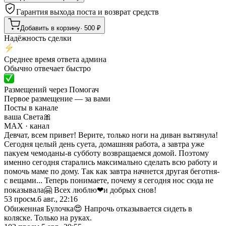
Гарантия выхода поста и возврат средств
Добавить в корзину
·
500
₽
Надёжность сделки
Среднее время ответа админа
Обычно отвечает быстро
Размещений через Помогач
Первое размещение — за вами
Посты в канале
ваша Света🎀
MAX
· канал
Девчат, всем привет! Верите, только ноги на диван вытянула!
Сегодня целый день суета, домашняя работа, а завтра уже
пакуем чемоданы-в субботу возвращаемся домой. Поэтому
именно сегодня старались максимально сделать всю работу и
помочь маме по дому. Так как завтра начнется другая беготня-
с вещами... Теперь понимаете, почему я сегодня нос сюда не
показывала🤗 Всех люблю❤и добрых снов!
53
просм.
6 авг., 22:16
Обиженная Булочка😍 Напрочь отказывается сидеть в
коляске. Только на руках.