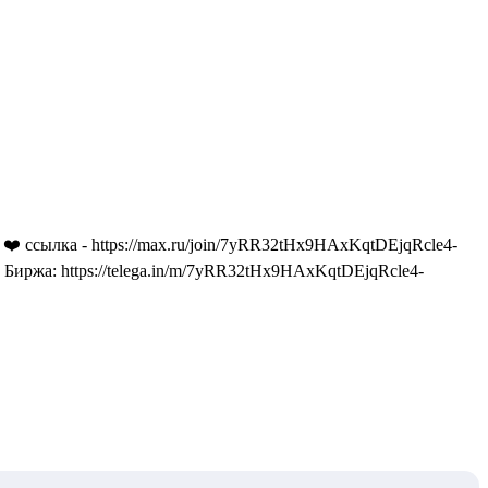
❤️ ссылка - https://max.ru/join/7yRR32tHx9HAxKqtDEjqRcle4-
Gik Биржа: https://telega.in/m/7yRR32tHx9HAxKqtDEjqRcle4-