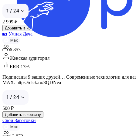
1 / 24
2 999
₽
Добавить в корзину
🏡 Умная Дача
Max
6 853
Женская аудитория
ERR 13%
Подписаны 9 ваших друзей… Современные технологии для ваше
MAX: https://clck.ru/3QDNea
1 / 24
500
₽
Добавить в корзину
Свои Заготовки
Max