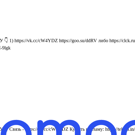
1) https://vk.cc/cW4YDZ https://goo.su/ddRV либо https://clck.
-9lgk
👇 Связь - https://vk.cc/cW4YDZ Купить рекламу: https://te