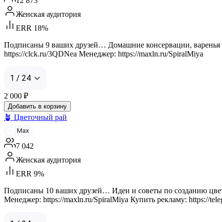
12 873
Женская аудитория
ERR 18%
Подписаны 9 ваших друзей… Домашние консервации, варенья и 
https://clck.ru/3QDNea Менеджер: https://maxln.ru/SpiralMiya
1 / 24
2 000
₽
Добавить в корзину
🪴 Цветочный рай
Max
7 042
Женская аудитория
ERR 9%
Подписаны 10 ваших друзей… Идеи и советы по созданию цветуще
Менеджер: https://maxln.ru/SpiralMiya Купить рекламу: https: