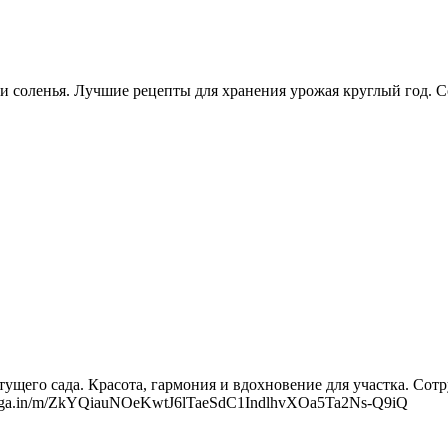
соленья. Лучшие рецепты для хранения урожая круглый год. Со
го сада. Красота, гармония и вдохновение для участка. Сотрудн
//telega.in/m/ZkYQiauNOeKwtJ6lTaeSdC1IndlhvXOa5Ta2Ns-Q9iQ