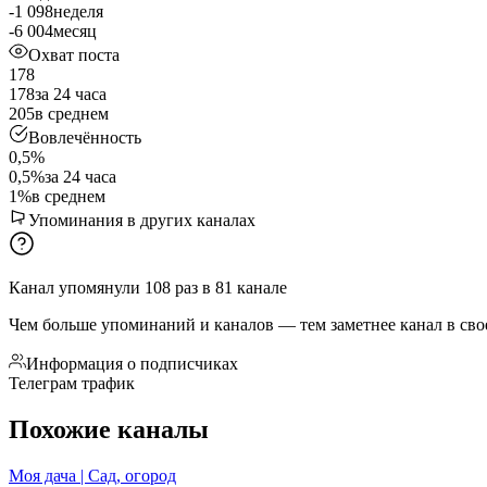
-1 098
неделя
-6 004
месяц
Охват поста
178
178
за 24 часа
205
в среднем
Вовлечённость
0,5%
0,5%
за 24 часа
1%
в среднем
Упоминания в других каналах
Канал упомянули
108
раз
в
81
канале
Чем больше упоминаний и каналов — тем заметнее канал в сво
Информация о подписчиках
Телеграм трафик
Похожие каналы
Моя дача | Сад, огород