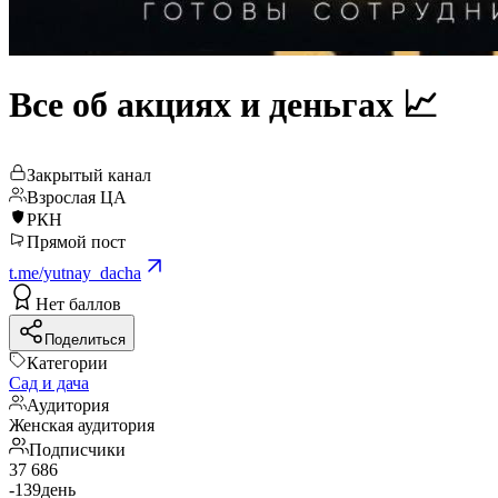
Все об акциях и деньгах 📈
Закрытый канал
Взрослая ЦА
РКН
Прямой пост
t.me/yutnay_dacha
Нет баллов
Поделиться
Категории
Сад и дача
Аудитория
Женская аудитория
Подписчики
37 686
-139
день