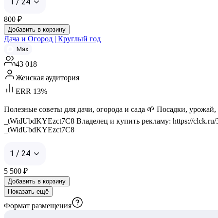
1 / 24
800
₽
Добавить в корзину
Дача и Огород | Круглый год
Max
43 018
Женская аудитория
ERR 13%
Полезные советы для дачи, огорода и сада 🌱 Посадки, урожай,
_tWidUbdKYEzct7C8 Владелец и купить рекламу: https://clck.ru/3Q
_tWidUbdKYEzct7C8
1 / 24
5 500
₽
Добавить в корзину
Показать ещё
Формат размещения