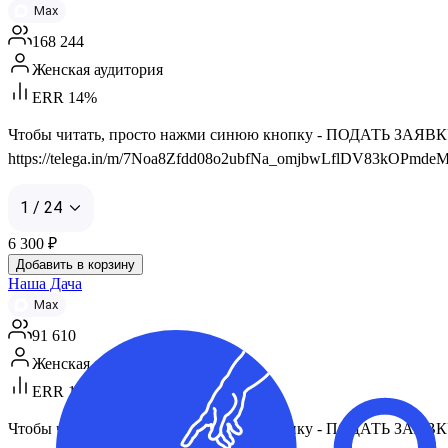
Max
168 244
Женская аудитория
ERR 14%
Чтобы читать, просто нажми синюю кнопку - ПОДАТЬ ЗАЯВКУ 👇 
https://telega.in/m/7Noa8Zfdd08o2ubfNa_omjbwLflDV83kOPmdeM
1 / 24
6 300
₽
Добавить в корзину
Наша Дача
Max
91 610
Женская аудитория
ERR 10%
Чтобы читать, просто нажми синюю кнопку - ПОДАТЬ ЗАЯВКУ 