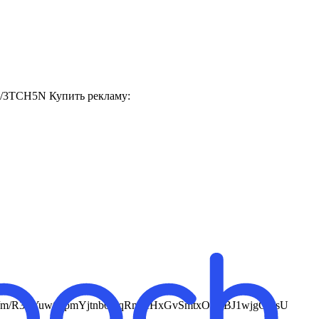
ru/3TCH5N Купить рекламу:
lega.in/m/R3FYuwCrpmYjtnb0mqRm1fHxGvSmtxOeYBJ1wjgGNsU