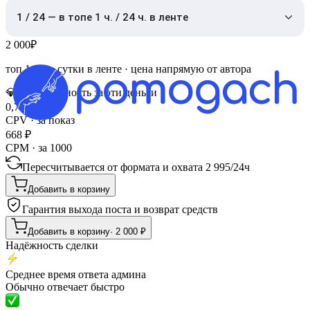
1 / 24 — в топе 1 ч. / 24 ч. в ленте
2 000
₽
топ 1 час
·
сутки в ленте
· цена напрямую от автора
💎
Эффективность за эти деньги
0,7
₽
CPV · за показ
668
₽
CPM · за 1000
Пересчитывается от формата и охвата
2 995
/
24ч
Добавить в корзину
Гарантия выхода поста и возврат средств
Добавить в корзину
·
2 000
₽
Надёжность сделки
Среднее время ответа админа
Обычно отвечает быстро