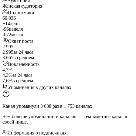
Аудитория
Женская аудитория
Подписчики
69 036
+14
день
-96
неделя
-672
месяц
Охват поста
2 995
2 995
за 24 часа
3 665
в среднем
Вовлечённость
4,3%
4,3%
за 24 часа
7,6%
в среднем
Упоминания в других каналах
Канал упомянули
3 688
раз
в
1 753
каналах
Чем больше упоминаний и каналов — тем заметнее канал в
своей нише.
Информация о подписчиках