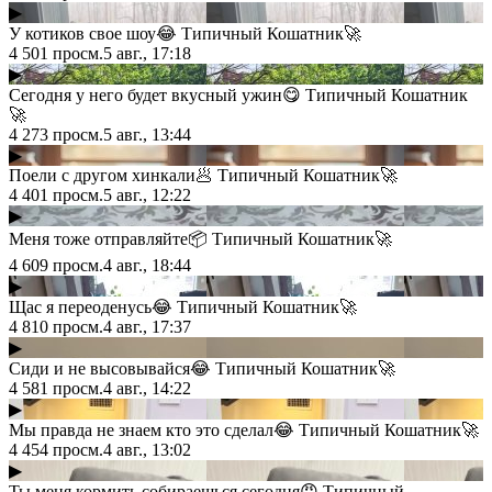
▶
У котиков свое шоу😂 Типичный Кошатник🚀
4 501
просм.
5 авг., 17:18
▶
Сегодня у него будет вкусный ужин😋 Типичный Кошатник
🚀
4 273
просм.
5 авг., 13:44
▶
Поели с другом хинкали🥟 Типичный Кошатник🚀
4 401
просм.
5 авг., 12:22
▶
Меня тоже отправляйте📦 Типичный Кошатник🚀
4 609
просм.
4 авг., 18:44
▶
Щас я переоденусь😂 Типичный Кошатник🚀
4 810
просм.
4 авг., 17:37
▶
Сиди и не высовывайся😂 Типичный Кошатник🚀
4 581
просм.
4 авг., 14:22
▶
Мы правда не знаем кто это сделал😂 Типичный Кошатник🚀
4 454
просм.
4 авг., 13:02
▶
Ты меня кормить собираешься сегодня😡 Типичный