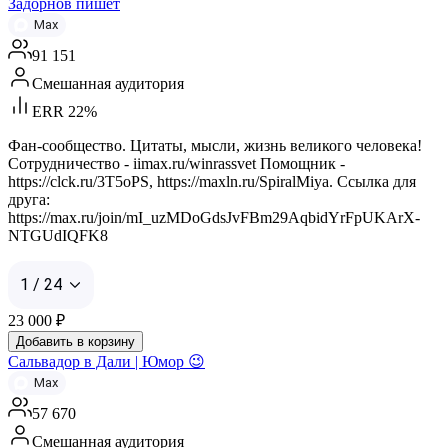
Задорнов пишет
Max
91 151
Смешанная аудитория
ERR 22%
Фан-сообщество. Цитаты, мысли, жизнь великого человека!
Сотрудничество - iimax.ru/winrassvet Помощник -
https://clck.ru/3T5oPS, https://maxln.ru/SpiralMiya. Ссылка для
друга:
https://max.ru/join/mI_uzMDoGdsJvFBm29AqbidYrFpUKArX-
NTGUdIQFK8
1 / 24
23 000
₽
Добавить в корзину
Сальвадор в Дали | Юмор 😉
Max
57 670
Смешанная аудитория