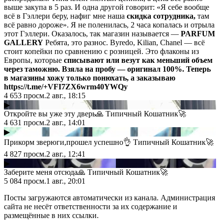
выше закупа в 5 раз. И одна другой говорит: «Я себе вообще
всё в Гэллери беру, нафиг мне наша
скидка сотрудника,
там
всё равно дороже». Я не поленилась, 2 часа копалась и отрыла
этот Гэллери. Оказалось, так магазин называется —
PARFUM
GALLERY
Ребята, это разнос. Byredo, Kilian, Chanel — всё
стоит копейки по сравнению с розницей. Это флаконы из
Европы, которые
списывают или везут как меньший объем
через таможню.
Взяла на пробу — оригинал 100%. Теперь
в магазины хожу только понюхать, а заказываю
https://t.me/+VFI7ZX6wrm40YWQy
4 653
просм.
2 авг., 18:15
▶
Откройте вы уже эту дверь🙏 Типичный Кошатник🚀
4 631
просм.
2 авг., 14:01
▶
Прикорм зверюги,прошел успешно👌 Типичный Кошатник🚀
4 827
просм.
2 авг., 12:41
▶
Заберите меня отсюда🙏 Типичный Кошатник🚀
5 084
просм.
1 авг., 20:01
Посты загружаются автоматически из канала. Администрация
сайта не несёт ответственности за их содержание и
размещённые в них ссылки.