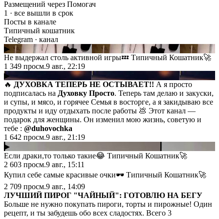
Размещений через Помогач
1 · все вышли в срок
Посты в канале
Типичный кошатник
Telegram
· канал
▶
Не выдержал столь активной игры💤 Типичный Кошатник🚀
1 349
просм.
9 авг., 22:19
▶
🔥
ДУХОВКА ТЕПЕРЬ НЕ ОСТЫВАЕТ!!
А я просто
подписалась на
Духовку Просто
. Теперь там делаю и закуски,
и супы, и мясо, и горячее Семья в восторге, а я закидываю все
продукты и иду отдыхать после работы 💩 Этот канал —
подарок для женщины. Он изменил мою жизнь, советую и
тебе :
@duhovochka
1 642
просм.
9 авг., 21:19
▶
Если драки,то только такие😂 Типичный Кошатник🚀
2 603
просм.
9 авг., 15:11
Купил себе самые красивые очки🕶️ Типичный Кошатник🚀
2 709
просм.
9 авг., 14:09
ЛУЧШИЙ ПИРОГ "ЧАЙНЫЙ": ГОТОВЛЮ НА БЕГУ
Больше не нужно покупать пироги, торты и пирожные! Один
рецепт, и ты забудешь обо всех сладостях. Всего 3