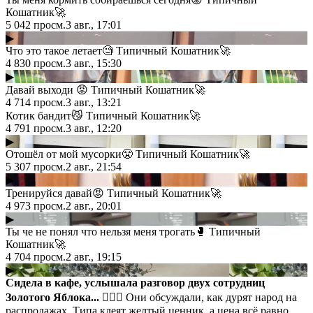
Кошатник🚀
5 042
просм.
3 авг., 17:01
▶
Что это такое летает🧐 Типичный Кошатник🚀
4 830
просм.
3 авг., 15:30
▶
Давай выходи 😡 Типичный Кошатник🚀
4 714
просм.
3 авг., 13:21
Котик бандит😼 Типичный Кошатник🚀
4 791
просм.
3 авг., 12:20
▶
Отошёл от мой мусорки😤 Типичный Кошатник🚀
5 307
просм.
2 авг., 21:54
▶
Тренируйся давай😡 Типичный Кошатник🚀
4 973
просм.
2 авг., 20:01
▶
Ты че не понял что нельзя меня трогать🥊 Типичный
Кошатник🚀
4 704
просм.
2 авг., 19:15
▶
Сидела в кафе, услышала разговор двух сотрудниц
Золотого Яблока... 🤦🏻‍♀️
Они обсуждали, как дурят народ на
распродажах. Типа клеят желтый ценник, а цена всё равно