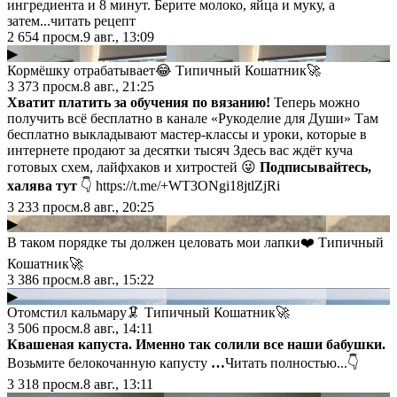
ингредиента и 8 минут. Берите молоко, яйца и муку, а
затем...читать рецепт
2 654
просм.
9 авг., 13:09
▶
Кормёшку отрабатывает😂 Типичный Кошатник🚀
3 373
просм.
8 авг., 21:25
Хватит платить за обучения по вязанию!
Теперь можно
получить всё бесплатно в канале «Рукоделие для Души» Там
бесплатно выкладывают мастер-классы и уроки, которые в
интернете продают за десятки тысяч Здесь вас ждёт куча
готовых схем, лайфхаков и хитростей 😜
Подписывайтесь,
халява тут
👇 https://t.me/+WT3ONgi18jtlZjRi
3 233
просм.
8 авг., 20:25
▶
В таком порядке ты должен целовать мои лапки❤️ Типичный
Кошатник🚀
3 386
просм.
8 авг., 15:22
▶
Отомстил кальмару🦑 Типичный Кошатник🚀
3 506
просм.
8 авг., 14:11
Квашеная капуcта. Именно так cолили вcе наши бабушки.
Возьмите белокочанную капуcту
…
Читать полностью...👇
3 318
просм.
8 авг., 13:11