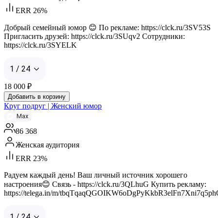
ERR 26%
Добрый семейный юмор 😊 По рекламе: https://clck.ru/3SV53S
Пригласить друзей: https://clck.ru/3SUqv2 Cотрудники:
https://clck.ru/3SYELK
1 / 24
18 000
₽
Добавить в корзину
Круг подруг | Женский юмор
Max
86 368
Женская аудитория
ERR 23%
Радуем каждый день! Ваш личный источник хорошего
настроения😊 Связь - https://clck.ru/3QLhuG Купить рекламу:
https://telega.in/m/tbqTqaqQGOIKW6oDgPyKkbR3elFn7Xni7q5p
1 / 24