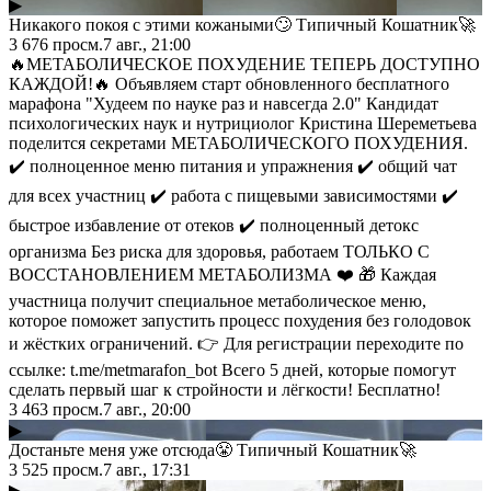
▶
Никакого покоя с этими кожаными🙄 Типичный Кошатник🚀
3 676
просм.
7 авг., 21:00
🔥МЕТАБОЛИЧЕСКОЕ ПОХУДЕНИЕ ТЕПЕРЬ ДОСТУПНО
КАЖДОЙ!🔥 Объявляем старт обновленного бесплатного
марафона "Худеем по науке раз и навсегда 2.0" Кандидат
психологических наук и нутрициолог Кристина Шереметьева
поделится секретами МЕТАБОЛИЧЕСКОГО ПОХУДЕНИЯ.
✔️ полноценное меню питания и упражнения ✔️ общий чат
для всех участниц ✔️ работа с пищевыми зависимостями ✔️
быстрое избавление от отеков ✔️ полноценный детокс
организма Без риска для здоровья, работаем ТОЛЬКО С
ВОССТАНОВЛЕНИЕМ МЕТАБОЛИЗМА ❤️ 🎁 Каждая
участница получит специальное метаболическое меню,
которое поможет запустить процесс похудения без голодовок
и жёстких ограничений. 👉 Для регистрации переходите по
ссылке: t.me/metmarafon_bot Всего 5 дней, которые помогут
сделать первый шаг к стройности и лёгкости! Бесплатно!
3 463
просм.
7 авг., 20:00
▶
Достаньте меня уже отсюда😤 Типичный Кошатник🚀
3 525
просм.
7 авг., 17:31
▶