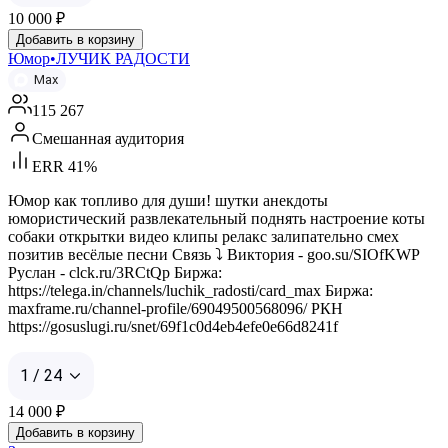
10 000
₽
Добавить в корзину
Юмор•ЛУЧИК РАДОСТИ
Max
115 267
Смешанная аудитория
ERR 41%
Юмор как топливо для души! шутки анекдоты
юмористический развлекательный поднять настроение коты
собаки открытки видео клипы релакс залипательно смех
позитив весёлые песни Связь ⤵️ Виктория - goo.su/SIOfKWP
Руслан - clck.ru/3RCtQp Биржа:
https://telega.in/channels/luchik_radosti/card_max Биржа:
maxframe.ru/channel-profile/69049500568096/ РКН
https://gosuslugi.ru/snet/69f1c0d4eb4efe0e66d8241f
1 / 24
14 000
₽
Добавить в корзину