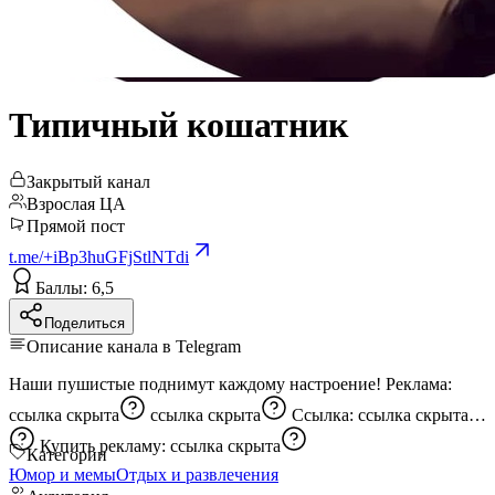
Типичный кошатник
Закрытый канал
Взрослая ЦА
Прямой пост
t.me/+iBp3huGFjStlNTdi
Баллы: 6,5
Поделиться
Описание канала в Telegram
Наши пушистые поднимут каждому настроение! Реклама:
ссылка скрыта
ссылка скрыта
Ссылка:
ссылка скрыта
Купить рекламу:
ссылка скрыта
Категории
Юмор и мемы
Отдых и развлечения