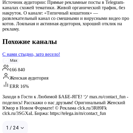
Источник аудитории: Прямые рекламные посты в Telegram-
каналах схожей тематики. Живой органический трафик, без
накруток. О канале: «Типичный кошатник» —
развлекательный канал со смешными и вирусными видео про
котов. Лояльная и активная аудитория, хороший отклик на
рекламу.
Похожие каналы
С нами стыдно, зато весело!
Max
166 840
Женская аудитория
ERR 16%
Заходи в Гости к Любимой БАБЕ-ЯГЕ! ツ max.ru/contact_fun -
поделись! Расскажи о нас друзьям! Оригинальный Женский
Юмор в Новом Формате! © Реклама clck.ru/3R89Fk
clck.ru/3SGXaL Биржа: https://telega.in/m/contact_fun
1 / 24