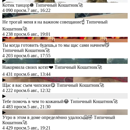
Котик танцор🪩 Типичный Кошатник🚀
4 090
просм.
7 авг., 16:22
▶
Не трогай меня я на важном совещание☝️ Типичный
Кошатник🚀
4 238
просм.
6 авг., 19:01
▶
Ты когда готовить будешь,а то мы щас сами начнем😼
Типичный Кошатник🚀
4 203
просм.
6 авг., 17:55
▶
Накормила своих котят❤️ Типичный Кошатник🚀
4 431
просм.
6 авг., 13:44
▶
Щас я вас съем чипсики😋 Типичный Кошатник🚀
4 222
просм.
6 авг., 12:32
▶
Тебе помочь в чем то кожаный😂 Типичный Кошатник🚀
4 483
просм.
5 авг., 21:30
▶
Утро в этом в доме определённо удалось🤗🤣 Типичный
Кошатник🚀
4 429
просм.
5 авг., 19:21