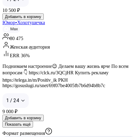
10 500
₽
Добавить в корзину
Юмор•Хохотушечка
Max
80 475
Женская аудитория
ERR 36%
Поднимаем настроение😉 Делаем вашу жизнь ярче По всем
вопросам 👇 https://clck.ru/3QCjHR Купить рекламу
https://telega.in/m/Positiv_ik РКН
https://gosuslugi.ru/snet/69f07be4005fb7b6d94b8b7c
1 / 24
9 000
₽
Добавить в корзину
Показать ещё
Формат размещения