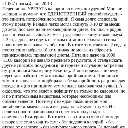
21 067
просм.
4 авг., 20:13
Перестаньте УРЕЗАТЬ калории во время похудения! Многие
женщины думают, что ЕДИНСТВЕННЫЙ способ похудеть -
это снизить потребление калорий. Я сама долго следовала
этому правилу. Раньше легко могла скинуть 8-10 кг за месяц
до лета, посидев на низкокалорийной диете. Но после родов
эта система дала сбой. За месяц удавалось скинуть максимум
2-3 кг, а дольше сидеть на таком питании не хватало силы
воли и вес возвращался обратно. В итоге за последние 2 года я
постепенно набрала 18 кг и никак не могла их сбросить
придерживаясь привычной диеты. Питание даже на 1000
-1100 калорий не давало прежнего результата. Я стала искать
другие способы похудения в интернете и случайно встретила
нутрициолога Екатерину Бекетову. И она поведала почему
перестала работать моя низкокалорийная диета. Причина в
том, что я «на глаз» подбирала себе калорийность рациона для
похудения (по принципу: чем меньше калораж тем лучше). А
оказалось, что это ведёт к дефициту не только по калориям, но
и по питательным веществам, которые необходимы для
обмена веществ. Поэтому с каждой такой диетой мой
метаболизм замедлялся, а вес уходил всё хуже и хуже. И я
решила просто рационально сочетать продукты, как
советовала Екатерина. В итоге начав питаться по её методу
вскоре вес стал уходить сам: - без подсчета калорий, - без
отказа от сладкого, - без изнурительного спорта. За первый же