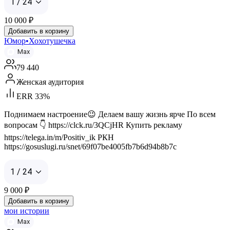
1 / 24
10 000
₽
Добавить в корзину
Юмор•Хохотушечка
Max
79 440
Женская аудитория
ERR 33%
Поднимаем настроение😉 Делаем вашу жизнь ярче По всем
вопросам 👇 https://clck.ru/3QCjHR Купить рекламу
https://telega.in/m/Positiv_ik РКН
https://gosuslugi.ru/snet/69f07be4005fb7b6d94b8b7c
1 / 24
9 000
₽
Добавить в корзину
мои истории
Max