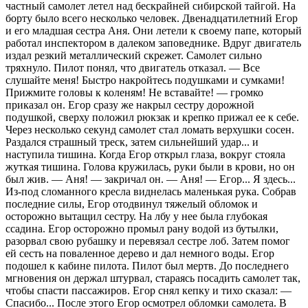
частный самолет летел над бескрайней сибирской тайгой. На
борту было всего несколько человек. Двенадцатилетний Егор
и его младшая сестра Аня. Они летели к своему папе, который
работал инспектором в далеком заповеднике. Вдруг двигатель
издал резкий металлический скрежет. Самолет сильно
тряхнуло. Пилот понял, что двигатель отказал. — Все
слушайте меня! Быстро накройтесь подушками и сумками!
Прижмите головы к коленям! Не вставайте! — громко
приказал он. Егор сразу же накрыл сестру дорожной
подушкой, сверху положил рюкзак и крепко прижал ее к себе.
Через несколько секунд самолет стал ломать верхушки сосен.
Раздался страшный треск, затем сильнейший удар... и
наступила тишина. Когда Егор открыл глаза, вокруг стояла
жуткая тишина. Голова кружилась, руки были в крови, но он
был жив. — Аня! — закричал он. — Аня! — Егор... Я здесь...
Из-под сломанного кресла виднелась маленькая рука. Собрав
последние силы, Егор отодвинул тяжелый обломок и
осторожно вытащил сестру. На лбу у нее была глубокая
ссадина. Егор осторожно промыл рану водой из бутылки,
разорвал свою рубашку и перевязал сестре лоб. Затем помог
ей сесть на поваленное дерево и дал немного воды. Егор
подошел к кабине пилота. Пилот был мертв. До последнего
мгновения он держал штурвал, стараясь посадить самолет так,
чтобы спасти пассажиров. Егор снял кепку и тихо сказал: —
Спасибо... После этого Егор осмотрел обломки самолета. В