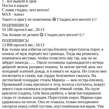
1 · все вышли в срок
Посты в канале
С нами стыдно, зато весело!
MAX
· канал
Такого и врагу не пожелаешь 😅 Стыдно,зато весело! 👉
ПОДПИШИСЬ!
10 188
просм.
6 авг., 20:13
Так больше не делаем 😋 Стыдно,зато весело! 👉
ПОДПИШИСЬ!
13 898
просм.
6 авг., 16:13
Как только моя избитая сестра-близнец переступила порог, я
поняла: её муж перешёл все границы. Тогда мы решились
поменяться местами, чтобы отомстить ему так, как он не
забудет никогда…… Около половины одиннадцатого вечера
дверной звонок разорвал тишину. За окном третий день лил
холодный осенний дождь, и я никого не ждала. Но стоило мне
посмотреть в глазок, как сердце болезненно сжалось. На
лестничной площадке стояла Марина — моя сестра-близнец.
Промокший плащ прилипал к телу, волосы спутались, вокруг
левого глаза наливался огромный тёмный синяк. На скуле
краснела ссадина, губа была разбита, а запястья покрывали
следы от сильных пальцев. Переступив порог, Марина едва
удержалась на ногах. Она не плакала, только неподвижно
смотрела перед собой пустым, опустошённым взглядом. Уже