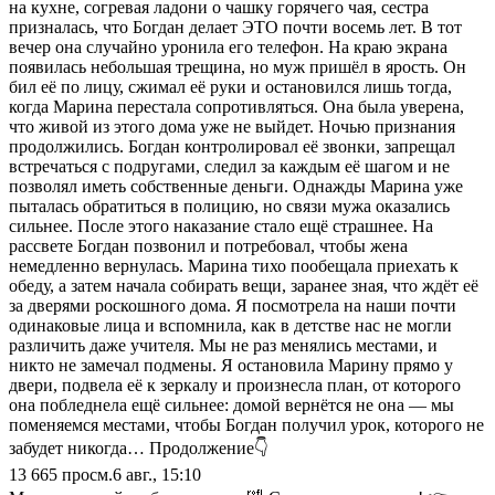
на кухне, согревая ладони о чашку горячего чая, сестра
призналась, что Богдан делает ЭТО почти восемь лет. В тот
вечер она случайно уронила его телефон. На краю экрана
появилась небольшая трещина, но муж пришёл в ярость. Он
бил её по лицу, сжимал её руки и остановился лишь тогда,
когда Марина перестала сопротивляться. Она была уверена,
что живой из этого дома уже не выйдет. Ночью признания
продолжились. Богдан контролировал её звонки, запрещал
встречаться с подругами, следил за каждым её шагом и не
позволял иметь собственные деньги. Однажды Марина уже
пыталась обратиться в полицию, но связи мужа оказались
сильнее. После этого наказание стало ещё страшнее. На
рассвете Богдан позвонил и потребовал, чтобы жена
немедленно вернулась. Марина тихо пообещала приехать к
обеду, а затем начала собирать вещи, заранее зная, что ждёт её
за дверями роскошного дома. Я посмотрела на наши почти
одинаковые лица и вспомнила, как в детстве нас не могли
различить даже учителя. Мы не раз менялись местами, и
никто не замечал подмены. Я остановила Марину прямо у
двери, подвела её к зеркалу и произнесла план, от которого
она побледнела ещё сильнее: домой вернётся не она — мы
поменяемся местами, чтобы Богдан получил урок, которого не
забудет никогда… Продолжение👇
13 665
просм.
6 авг., 15:10