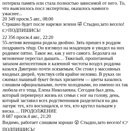
потеряла память или стала полностью зависимой от него. То,
что выяснилось посл экспертизы, оказалось намного
ужаснее...
20 349
просм.
5 авг., 08:00
Страшно будет после нарезки зелени 🤣 Стыдно,зато весело!
👉ПОДПИШИСЬ!
22 356
просм.
4 авг., 22:20
55-летняя женщина родила двойню. Зять пришел в роддом
поздравить тёщу. Он взглянул на младенцев и увидел на них
родимое пятно. Такое же, как у него самого. Бедолага на
мгновение перестал дышать… Тяжелый, пропитанный
запахом антисептиков и казенной чистоты воздух роддома
казался Дмитрию почти осязаемым. Он стоял у массивных
входных дверей, чувствуя себя крайне неловко. В руках он
сжимал пышный букет белых хризантем — цветы казались
слишком официальными, почти холодными, но именно их так
любила его теща, Елена Николаевна. Сегодня был день,
который перевернул жизнь их семьи с ног на голову, день,
который заставил всех родственников разделиться на два
лагеря: тех, кто восхищался, и тех, кто крутил пальцем у
виска…. ПРОДОЛЖЕНИЕ
8 687
просм.
4 авг., 21:20
Видимо, работает слишком хорошо 😮 Стыдно,зато весело! 👉
ПОДПИШИСЬ!