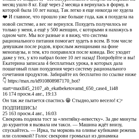
месяц ушло 8 кг. Ещё через 2 месяца я вернулась в форму, в
которой была 10 лет назад. Так легко я еще никогда не худела
❤️ И главное, что прошло уже больше года, как я похудела на
новой системе, а вес не вернулся. Похудеть получилось не
только у меня, а ещё у 500 женщин, с которыми я нахожусь в
одном чате. Мы все разные и я вижу, что система
рационального питания помогает худеть в всем. В том числе
девушкам после родов, взрослым женщинами на фоне
менопаузы, и тем, кто поправился после ковида. Вес уходит
даже у тех, у кто набрал более 10 лет назад! Попробуйте и вы!
Екатерина записала 4 бесплатных урока, в которых дала
пошаговый план похудения через систему рационального
сочетания продуктов. Забирайте их бесплатно по ссылке ниже
👇 https://max.ru/id910808987170_bot?
start=maxlI45_2107_ab_ekatbeketovamd_650_case4_1i48
16 174
просм.
4 авг., 19:13
Он так же пытается спастись 😁 Стыдно,зато весело! 👉
ПОДПИШИСЬ!
25 163
просм.
4 авг., 16:03
Свекровь подняла тост за «лентяйку-невестку». За две минуты
до курантов я вызвала им такси. — Машина ждёт внизу,
спускайтесь. — Ирка, ты морковь на оливье кубиками режешь
или соломкой? Голос свекрови громыхал из динамика