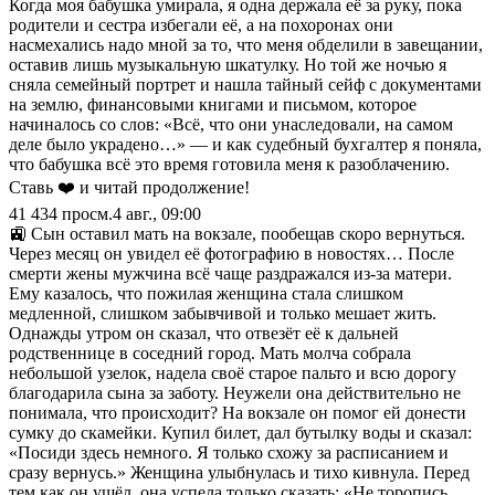
Когда моя бабушка умирала, я одна держала её за руку, пока
родители и сестра избегали её, а на похоронах они
насмехались надо мной за то, что меня обделили в завещании,
оставив лишь музыкальную шкатулку. Но той же ночью я
сняла семейный портрет и нашла тайный сейф с документами
на землю, финансовыми книгами и письмом, которое
начиналось со слов: «Всё, что они унаследовали, на самом
деле было украдено…» — и как судебный бухгалтер я поняла,
что бабушка всё это время готовила меня к разоблачению.
Ставь ❤️ и читай продолжение!
41 434
просм.
4 авг., 09:00
🚉 Сын оставил мать на вокзале, пообещав скоро вернуться.
Через месяц он увидел её фотографию в новостях… После
смерти жены мужчина всё чаще раздражался из-за матери.
Ему казалось, что пожилая женщина стала слишком
медленной, слишком забывчивой и только мешает жить.
Однажды утром он сказал, что отвезёт её к дальней
родственнице в соседний город. Мать молча собрала
небольшой узелок, надела своё старое пальто и всю дорогу
благодарила сына за заботу. Неужели она действительно не
понимала, что происходит? На вокзале он помог ей донести
сумку до скамейки. Купил билет, дал бутылку воды и сказал:
«Посиди здесь немного. Я только схожу за расписанием и
сразу вернусь.» Женщина улыбнулась и тихо кивнула. Перед
тем как он ушёл, она успела только сказать: «Не торопись,