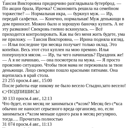
Таисия Викторовна придирчиво разглядывала бутерброд. —
По акции брала, Ирочка? Сэкономить решила на семейном
торжестве? — Нормальная икра, — буркнул муж. — Ир,
передай салфетки. — Конечно, нормальная! Муж деньжищи в
дом приносит. Можно было и хорошую баночку купить. А не
эту размазню! Свекровь гневно вскинулась. — Всё
приходится контролировать. Как вы без меня жить будете, ума
не приложу. — Таисия Викторовна, — Ирина подняла взгляд.
— Илья последние три месяца получает только оклад. Это
копейки. Весь этот стол куплен на мою премию. Илья
поперхнулся мясом. — Ир, ты чего начинаешь? Праздник же!
— А я не начинаю, — она посмотрела на мужа. — Я просто
проясняю ситуацию. Чтобы твоя мама не переживала за твои
деньжищи. Лицо свекрови пошло красными пятнами. Она
вцепилась в край стола.
23 255
просм.
4 авг., 15:00
После работы еще никому не было весело Стыдно,зато весело!
👉ПОДПИШИСЬ!
30 133
просм.
4 авг., 12:13
Что будет, если месяц не заниматься с*ксом? Месяц без с*кса
обычно не наносит серьезного вреда организму, но, если
заниматься с*ксом меньше одного раза в месяц регулярно,
тогда…. Прочитать полностью
31 074
просм.
4 авг., 11:13