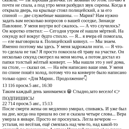
почти не спала, а под утро меня разбудил звук сирены. Когда я
открыла дверь, на крыльце стоял полицейский, а за его
спиной — две служебные машины. — Мария? Нам нужно
задать вам несколько вопросов о вашей соседке, Зинаиде
Павловне. У меня внутри всё сжалось. — А что случилось?
Он коротко ответил: — Сегодня утром её нашли мёртвой. На
секунду всё вокруг будто стихло. — Я... я вчера ей помогала,
— еле выговорила я. Полицейский кивнул. — Мы знаем.
Именно поэтому мы здесь. У меня задрожали ноги. — Я что-
то сделала не так? Я просто покосила ей траву на участке. Он
несколько секунд смотрел на меня молча, а потом достал из
папки толстый жёлтый конверт. — Мы нашли это у неё дома,
на столе, — сказал он. — На нём написано ваше имя. У меня
по спине пошёл холод, потому что на конверте было написано
только одно: «Для Марии.. Продолжение👇
13 116
просм.
5 авг., 16:30
Таким каждый день занимаемся 😁 Стыдно,зато весело! 👉
ПОДПИШИСЬ!
22 714
просм.
5 авг., 15:13
После смерти жены он медленно умирал, спиваясь. И уже был
на дне, когда она пришла во сне и сказала четыре слова... Вера
умерла в январе. Просто не проснулась. Легла вечером —
усталая, но весёлая, ещё смеялась над чем-то, над какой-то