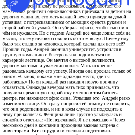
встреча в офисе заставила его опустить глаза… С самого
детства Андрей никому не рассказывал, кем работает его
мама. Пока родители одноклассников приезжали за детьми на
дорогих машинах, его мать каждый вечер приходила домой
уставшая, с потрескавшимися от моющих средств руками и
старой рабочей сумкой. Она убирала офисы, чтобы сын ни в
чём не нуждался. Но с годами Андрей всё чаще ловил себя на
мысли, что ему неловко говорить об этом вслух. Почему ему
было так стыдно за человека, который сделал для него всё?
Прошли годы. Андрей окончил университет, устроился в
крупную компанию и быстро начал подниматься по
карьерной лестнице. Он мечтал о высокой должности,
дорогом костюме и уважении коллег. Мать искренне
радовалась каждому его успеху. Иногда она просила только об
одном: «Сынок, покажи мне однажды место, где ты
работаешь.» Но он каждый раз находил новую причину
отказаться. Однажды вечером мать тихо призналась, что
получила временную подработку именно в том бизнес-
центре, где находился офис сына. Услышав это, Андрей резко
изменился в лице. Он сразу попросил её никому не говорить,
что они родственники, и ни в коем случае не подходить к
нему при коллегах. Женщина лишь грустно улыбнулась и
спокойно ответила: «Не переживай. Я не помешаю.» Через
несколько дней в компании проходила важная встреча с
инвесторами. Все сотрудники спешили подготовить