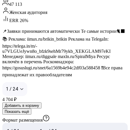
47 113
Женская аудитория
ERR 26%
📌Заявки принимаются автоматически Те самые истории🐈‍⬛
📚 Реклама: iimax.ru/brikin_brikin Реклама на TelegaIn:
https://telega.in/m/-
u7VLGUeJywn8o_bfzk9sehMr79ykb_XEKGLAM97eKI
Менеджер: iimax.ru/diggsale maxln.ru/SpiralMiya Ресурс
включён в перечень Роскомнадзора:
https://gosuslugi.ru/snet/6a1569b4e94c2df03a588458 ❗Все права
принадлежат их правообладателям
1 / 24
4 704
₽
Добавить в корзину
Показать ещё
Формат размещения