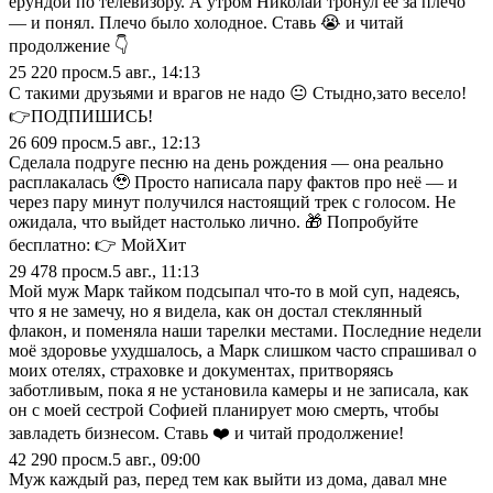
ерундой по телевизору. А утром Николай тронул её за плечо
— и понял. Плечо было холодное. Ставь 😭 и читай
продолжение 👇
25 220
просм.
5 авг., 14:13
С такими друзьями и врагов не надо 😐 Стыдно,зато весело!
👉ПОДПИШИСЬ!
26 609
просм.
5 авг., 12:13
Сделала подруге песню на день рождения — она реально
расплакалась 🥹 Просто написала пару фактов про неё — и
через пару минут получился настоящий трек с голосом. Не
ожидала, что выйдет настолько лично. 🎁 Попробуйте
бесплатно: 👉 МойХит
29 478
просм.
5 авг., 11:13
Мой муж Марк тайком подсыпал что-то в мой суп, надеясь,
что я не замечу, но я видела, как он достал стеклянный
флакон, и поменяла наши тарелки местами. Последние недели
моё здоровье ухудшалось, а Марк слишком часто спрашивал о
моих отелях, страховке и документах, притворяясь
заботливым, пока я не установила камеры и не записала, как
он с моей сестрой Софией планирует мою смерть, чтобы
завладеть бизнесом. Ставь ❤️ и читай продолжение!
42 290
просм.
5 авг., 09:00
Муж каждый раз, перед тем как выйти из дома, давал мне