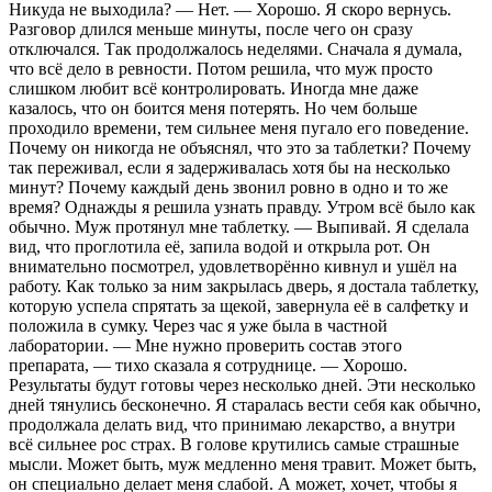
Никуда не выходила? — Нет. — Хорошо. Я скоро вернусь.
Разговор длился меньше минуты, после чего он сразу
отключался. Так продолжалось неделями. Сначала я думала,
что всё дело в ревности. Потом решила, что муж просто
слишком любит всё контролировать. Иногда мне даже
казалось, что он боится меня потерять. Но чем больше
проходило времени, тем сильнее меня пугало его поведение.
Почему он никогда не объяснял, что это за таблетки? Почему
так переживал, если я задерживалась хотя бы на несколько
минут? Почему каждый день звонил ровно в одно и то же
время? Однажды я решила узнать правду. Утром всё было как
обычно. Муж протянул мне таблетку. — Выпивай. Я сделала
вид, что проглотила её, запила водой и открыла рот. Он
внимательно посмотрел, удовлетворённо кивнул и ушёл на
работу. Как только за ним закрылась дверь, я достала таблетку,
которую успела спрятать за щекой, завернула её в салфетку и
положила в сумку. Через час я уже была в частной
лаборатории. — Мне нужно проверить состав этого
препарата, — тихо сказала я сотруднице. — Хорошо.
Результаты будут готовы через несколько дней. Эти несколько
дней тянулись бесконечно. Я старалась вести себя как обычно,
продолжала делать вид, что принимаю лекарство, а внутри
всё сильнее рос страх. В голове крутились самые страшные
мысли. Может быть, муж медленно меня травит. Может быть,
он специально делает меня слабой. А может, хочет, чтобы я