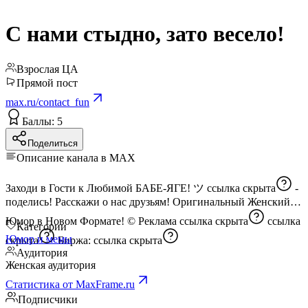
С нами стыдно, зато весело!
Взрослая ЦА
Прямой пост
max.ru/contact_fun
Баллы: 5
Поделиться
Описание канала в MAX
Заходи в Гости к Любимой БАБЕ-ЯГЕ! ツ
ссылка скрыта
-
поделись! Расскажи о нас друзьям! Оригинальный Женский
Юмор в Новом Формате! © Реклама
ссылка скрыта
ссылка
Категории
Юмор и мемы
скрыта
Биржа:
ссылка скрыта
Аудитория
Женская аудитория
Статистика от MaxFrame.ru
Подписчики