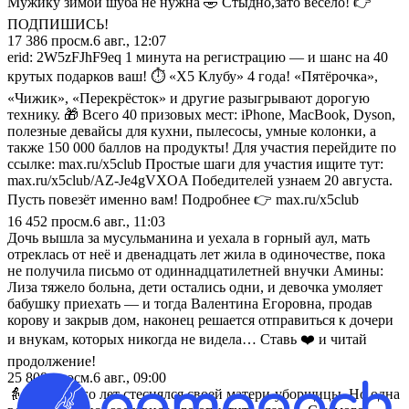
Мужику зимой шуба не нужна 🤣 Стыдно,зато весело! 👉
ПОДПИШИСЬ!
17 386
просм.
6 авг., 12:07
erid: 2W5zFJhF9eq 1 минута на регистрацию — и шанс на 40
крутых подарков ваш! ⏱️ «X5 Клубу» 4 года! «Пятёрочка»,
«Чижик», «Перекрёсток» и другие разыгрывают дорогую
технику. 🎁 Всего 40 призовых мест: iPhone, MacBook, Dyson,
полезные девайсы для кухни, пылесосы, умные колонки, а
также 150 000 баллов на продукты! Для участия перейдите по
ссылке: max.ru/x5club Простые шаги для участия ищите тут:
max.ru/x5club/AZ-Je4gVXOA Победителей узнаем 20 августа.
Пусть повезёт именно вам! Подробнее 👉 max.ru/x5club
16 452
просм.
6 авг., 11:03
Дочь вышла за мусульманина и уехала в горный аул, мать
отреклась от неё и двенадцать лет жила в одиночестве, пока
не получила письмо от одиннадцатилетней внучки Амины:
Лиза тяжело больна, дети остались одни, и девочка умоляет
бабушку приехать — и тогда Валентина Егоровна, продав
корову и закрыв дом, наконец решается отправиться к дочери
и внукам, которых никогда не видела… Ставь ❤️ и читай
продолжение!
25 808
просм.
6 авг., 09:00
👵 Сын много лет стеснялся своей матери-уборщицы. Но одна