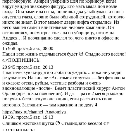
переговорную. Андрей уверенно шёл по коридору, когда
вдруг увидел знакомую фигуру. Его мать мыла пол возле
входа. Она заметила сына, но лишь едва улыбнулась и снова
опустила глаза, словно была обычной сотрудницей, которую
никто не знает. В этот момент двери лифта открылись. Из
него вышел самый влиятельный человек компании. Он
остановился, посмотрел сначала на уборщицу, потом на
Андрея… И неожиданно сделал то, чего никто в офисе не
ожидал.
15 958
просм.
6 авг., 08:00
Пацан всю жизнь отделываться будет 😅 Стыдно,зато весело!
👉ПОДПИШИСЬ!
20 945
просм.
5 авг., 20:13
Пластическую хирургию любят осуждать… пока не увидят
результат 👀 На канале «Анатомия силуэта» — без фотошопа
и сказок: отеки, рубцы, честные разборы и очень
вдохновляющие «после». Ведёт пластический хирург Антон
Орлов (врач в 3-м поколении). И да — раз в 2 месяца можно
получить бесплатную операцию, если рассказать свою
историю. Загляните — там красиво и по делу ⬇️
https://max.ru/channel_Anatomiya
19 391
просм.
5 авг., 19:13
Слишком жестокая шутка 😐 Стыдно,зато весело! 👉
ПОДПИШИСЬ!