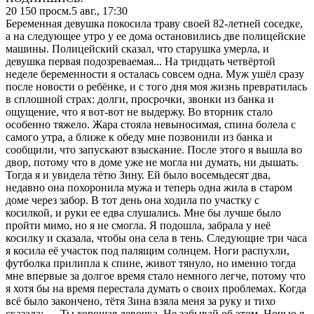
20 150
просм.
5 авг., 17:30
Беременная девушка покосила траву своей 82-летней соседке,
а на следующее утро у ее дома остановились две полицейские
машины. Полицейский сказал, что старушка умерла, и
девушка первая подозреваемая... На тридцать четвёртой
неделе беременности я осталась совсем одна. Муж ушёл сразу
после новости о ребёнке, и с того дня моя жизнь превратилась
в сплошной страх: долги, просрочки, звонки из банка и
ощущение, что я вот-вот не выдержу. Во вторник стало
особенно тяжело. Жара стояла невыносимая, спина болела с
самого утра, а ближе к обеду мне позвонили из банка и
сообщили, что запускают взыскание. После этого я вышла во
двор, потому что в доме уже не могла ни думать, ни дышать.
Тогда я и увидела тётю Зину. Ей было восемьдесят два,
недавно она похоронила мужа и теперь одна жила в старом
доме через забор. В тот день она ходила по участку с
косилкой, и руки ее едва слушались. Мне бы лучше было
пройти мимо, но я не смогла. Я подошла, забрала у неё
косилку и сказала, чтобы она села в тень. Следующие три часа
я косила её участок под палящим солнцем. Ноги распухли,
футболка прилипла к спине, живот тянуло, но именно тогда
мне впервые за долгое время стало немного легче, потому что
я хотя бы на время перестала думать о своих проблемах. Когда
всё было закончено, тётя Зина взяла меня за руку и тихо
сказала: — Ты хорошая девочка. Не забывай об этом. Ночью я