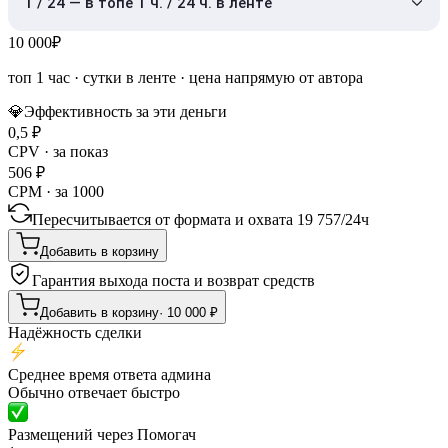
1 / 24 — в топе 1 ч. / 24 ч. в ленте
10 000
₽
топ 1 час
·
сутки в ленте
· цена напрямую от автора
💎
Эффективность за эти деньги
0,5
₽
CPV · за показ
506
₽
CPM · за 1000
Пересчитывается от формата и охвата
19 757
/
24ч
Добавить в корзину
Гарантия выхода поста и возврат средств
Добавить в корзину
·
10 000
₽
Надёжность сделки
Среднее время ответа админа
Обычно отвечает быстро
Размещений через Помогач