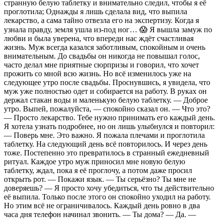
странную белую таблетку и внимательно следил, чтобы я её
проглотила; Однажды я лишь сделала вид, что выпила
лекарство, а сама тайно отвезла его на экспертизу. Когда я
узнала правду, земля ушла из-под ног… 😱 Я вышла замуж по
любви и была уверена, что впереди нас ждёт счастливая
жизнь. Муж всегда казался заботливым, спокойным и очень
внимательным. До свадьбы он никогда не повышал голос,
часто делал мне приятные сюрпризы и говорил, что хочет
прожить со мной всю жизнь. Но всё изменилось уже на
следующее утро после свадьбы. Проснувшись, я увидела, что
муж уже полностью одет и собирается на работу. В руках он
держал стакан воды и маленькую белую таблетку. — Доброе
утро. Выпей, пожалуйста, — спокойно сказал он. — Что это?
— Просто лекарство. Тебе нужно принимать его каждый день.
Я хотела узнать подробнее, но он лишь улыбнулся и повторил:
— Поверь мне. Это важно. Я пожала плечами и проглотила
таблетку. На следующий день всё повторилось. И через день
тоже. Постепенно это превратилось в странный ежедневный
ритуал. Каждое утро муж приносил мне новую белую
таблетку, ждал, пока я её проглочу, а потом даже просил
открыть рот. — Покажи язык. — Ты серьёзно? Ты мне не
доверяешь? — Я просто хочу убедиться, что ты действительно
её выпила. Только после этого он спокойно уходил на работу.
Но этим всё не ограничивалось. Каждый день ровно в два
часа дня телефон начинал звонить. — Ты дома? — Да. —