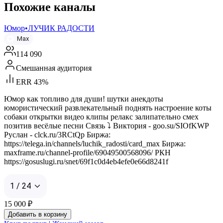
Похожие каналы
Юмор•ЛУЧИК РАДОСТИ
Max
114 090
Смешанная аудитория
ERR 43%
Юмор как топливо для души! шутки анекдоты
юмористический развлекательный поднять настроение коты
собаки открытки видео клипы релакс залипательно смех
позитив весёлые песни Связь ⤵️ Виктория - goo.su/SIOfKWP
Руслан - clck.ru/3RCtQp Биржа:
https://telega.in/channels/luchik_radosti/card_max Биржа:
maxframe.ru/channel-profile/69049500568096/ РКН
https://gosuslugi.ru/snet/69f1c0d4eb4efe0e66d8241f
1 / 24
15 000
₽
Добавить в корзину