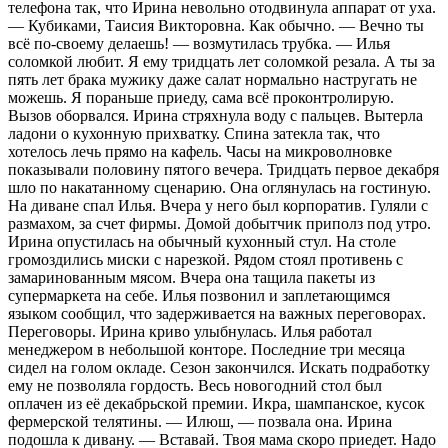
телефона так, что Ирина невольно отодвинула аппарат от уха.
— Кубиками, Таисия Викторовна. Как обычно. — Вечно ты
всё по-своему делаешь! — возмутилась трубка. — Илья
соломкой любит. Я ему тридцать лет соломкой резала. А ты за
пять лет брака мужику даже салат нормально настругать не
можешь. Я пораньше приеду, сама всё проконтролирую.
Вызов оборвался. Ирина стряхнула воду с пальцев. Вытерла
ладони о кухонную прихватку. Спина затекла так, что
хотелось лечь прямо на кафель. Часы на микроволновке
показывали половину пятого вечера. Тридцать первое декабря
шло по накатанному сценарию. Она оглянулась на гостиную.
На диване спал Илья. Вчера у него был корпоратив. Гуляли с
размахом, за счет фирмы. Домой добытчик приполз под утро.
Ирина опустилась на обычный кухонный стул. На столе
громоздились миски с нарезкой. Рядом стоял противень с
замаринованным мясом. Вчера она тащила пакеты из
супермаркета на себе. Илья позвонил и заплетающимся
языком сообщил, что задерживается на важных переговорах.
Переговоры. Ирина криво улыбнулась. Илья работал
менеджером в небольшой конторе. Последние три месяца
сидел на голом окладе. Сезон закончился. Искать подработку
ему не позволяла гордость. Весь новогодний стол был
оплачен из её декабрьской премии. Икра, шампанское, кусок
фермерской телятины. — Илюш, — позвала она. Ирина
подошла к дивану. — Вставай. Твоя мама скоро приедет. Надо