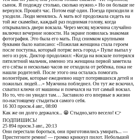
сынок. Я подожду столько, сколько нужно.» Но он больше не
вернулся. Прошёл час. Потом ещё один. Поезда приходили и
уходили. Люди менялись. А мать всё продолжала сидеть на
той же скамейке, каждый раз поднимая голову, когда
открывались двери вокзала. Через месяц мужчина случайно
включил вечерние новости. На экране появилась знакомая
фотография. Это была его мать. Под снимком крупными
буквами было написано: «Пожилая женщина стала героем
после поступка, который потряс весь город.» Пульт выпал у
него из рук. Диктор продолжил: «Когда на вокзале потерялся
пятилетний мальчик, именно эта женщина первой заметила
его слёзы и несколько часов не отходила от ребёнка, пока не
нашли родителей. После этого она осталась помогать
волонтёрам, которые ежедневно ищут потерявшихся детей и
пожилых людей…» Мужчина побледнел. Он тут же вскочил,
схватил ключи от машины и помчался на тот самый вокзал.
Но то, что он увидел там… Заставило его впервые в жизни
по-настоящему стыдиться самого себя.
16 303
просм.
4 авг., 08:00
Как же он долго держался... 😁 Стыдно,зато весело! 👉
ПОДПИШИСЬ!
25 894
просм.
3 авг., 20:13
Они перестали бороться, они приготовились умирать... —
Пристегните ремни! — громко крикнул пилот. Небольшой