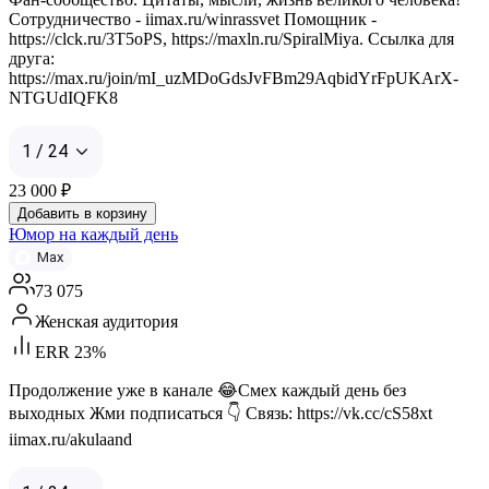
Сотрудничество - iimax.ru/winrassvet Помощник -
https://clck.ru/3T5oPS, https://maxln.ru/SpiralMiya. Ссылка для
друга:
https://max.ru/join/mI_uzMDoGdsJvFBm29AqbidYrFpUKArX-
NTGUdIQFK8
1 / 24
23 000
₽
Добавить в корзину
Юмор на каждый день
Max
73 075
Женская аудитория
ERR 23%
Продолжение уже в канале 😂Смех каждый день без
выходных Жми подписаться 👇 Связь: https://vk.cc/cS58xt
iimax.ru/akulaand