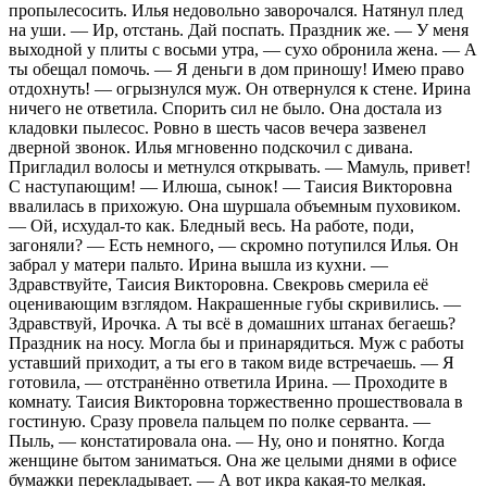
пропылесосить. Илья недовольно заворочался. Натянул плед
на уши. — Ир, отстань. Дай поспать. Праздник же. — У меня
выходной у плиты с восьми утра, — сухо обронила жена. — А
ты обещал помочь. — Я деньги в дом приношу! Имею право
отдохнуть! — огрызнулся муж. Он отвернулся к стене. Ирина
ничего не ответила. Спорить сил не было. Она достала из
кладовки пылесос. Ровно в шесть часов вечера зазвенел
дверной звонок. Илья мгновенно подскочил с дивана.
Пригладил волосы и метнулся открывать. — Мамуль, привет!
С наступающим! — Илюша, сынок! — Таисия Викторовна
ввалилась в прихожую. Она шуршала объемным пуховиком.
— Ой, исхудал-то как. Бледный весь. На работе, поди,
загоняли? — Есть немного, — скромно потупился Илья. Он
забрал у матери пальто. Ирина вышла из кухни. —
Здравствуйте, Таисия Викторовна. Свекровь смерила её
оценивающим взглядом. Накрашенные губы скривились. —
Здравствуй, Ирочка. А ты всё в домашних штанах бегаешь?
Праздник на носу. Могла бы и принарядиться. Муж с работы
уставший приходит, а ты его в таком виде встречаешь. — Я
готовила, — отстранённо ответила Ирина. — Проходите в
комнату. Таисия Викторовна торжественно прошествовала в
гостиную. Сразу провела пальцем по полке серванта. —
Пыль, — констатировала она. — Ну, оно и понятно. Когда
женщине бытом заниматься. Она же целыми днями в офисе
бумажки перекладывает. — А вот икра какая-то мелкая.