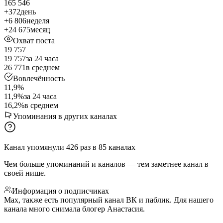
165 546
+372
день
+6 806
неделя
+24 675
месяц
Охват поста
19 757
19 757
за 24 часа
26 771
в среднем
Вовлечённость
11,9%
11,9%
за 24 часа
16,2%
в среднем
Упоминания в других каналах
Канал упомянули
426
раз
в
85
каналах
Чем больше упоминаний и каналов — тем заметнее канал в
своей нише.
Информация о подписчиках
Мах, также есть популярный канал ВК и паблик. Для нашего
канала много снимала блогер Анастасия.