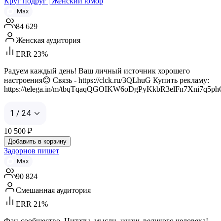
Круг подруг | Женский юмор
Max
84 629
Женская аудитория
ERR 23%
Радуем каждый день! Ваш личный источник хорошего
настроения😊 Связь - https://clck.ru/3QLhuG Купить рекламу:
https://telega.in/m/tbqTqaqQGOIKW6oDgPyKkbR3elFn7Xni7q5p
1 / 24
10 500
₽
Добавить в корзину
Задорнов пишет
Max
90 824
Смешанная аудитория
ERR 21%
Фан-сообщество. Цитаты, мысли, жизнь великого человека!