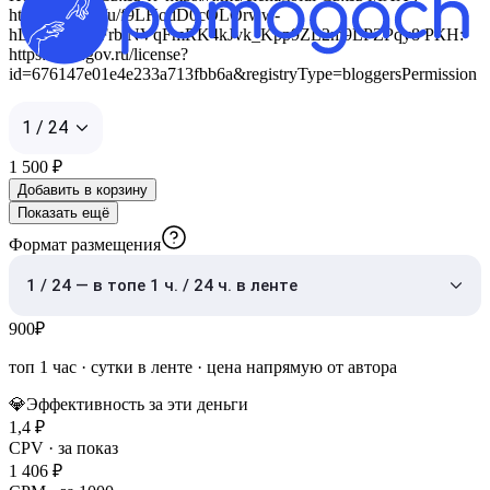
https://max.ru/u/f9LHodD0cOLOrww-
hLzL5JoPx3FrblNVqFmRK4kJvk_Kpp9ZL2m9LPZPqy8 РКН:
https://knd.gov.ru/license?
id=676147e01e4e233a713fbb6a&registryType=bloggersPermission
1 / 24
1 500
₽
Добавить в корзину
Показать ещё
Формат размещения
1 / 24 — в топе 1 ч. / 24 ч. в ленте
900
₽
топ 1 час
·
сутки в ленте
· цена напрямую от автора
💎
Эффективность за эти деньги
1,4
₽
CPV · за показ
1 406
₽