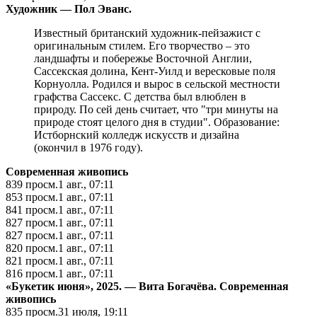
Художник — Пол Эванс.
Известный британский художник-пейзажист с
оригинальным стилем. Его творчество – это
ландшафты и побережье Восточной Англии,
Сассекская долина, Кент-Уилд и вересковые поля
Корнуолла. Родился и вырос в сельской местности
графства Сассекс. С детства был влюблен в
природу. По сей день считает, что "три минуты на
природе стоят целого дня в студии". Образование:
Истборнский колледж искусств и дизайна
(окончил в 1976 году).
Cовременная живопись
839
просм.
1 авг., 07:11
853
просм.
1 авг., 07:11
841
просм.
1 авг., 07:11
827
просм.
1 авг., 07:11
827
просм.
1 авг., 07:11
820
просм.
1 авг., 07:11
821
просм.
1 авг., 07:11
816
просм.
1 авг., 07:11
«Букетик июня», 2025. — Вита Богачёва.
Cовременная
живопись
835
просм.
31 июля, 19:11