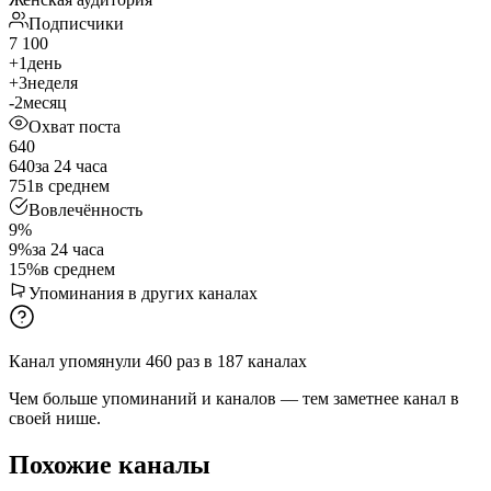
Подписчики
7 100
+1
день
+3
неделя
-2
месяц
Охват поста
640
640
за 24 часа
751
в среднем
Вовлечённость
9%
9%
за 24 часа
15%
в среднем
Упоминания в других каналах
Канал упомянули
460
раз
в
187
каналах
Чем больше упоминаний и каналов — тем заметнее канал в
своей нише.
Похожие каналы