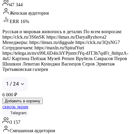
47 344
Женская аудитория
ERR 16%
Русская и мировая живопись в деталях По всем вопросам:
https://clck.ru/3S6nSK https://iimax.ru/DaryaRyzhova2
Менеджеры: https://iimax.ru/diggsale https://clck.ru/3QxNG7
Сотрудничаем: https://maxln.ru/SpiralYuri
https://telega.in/m/x99L6D4is3iYPjsntvJYq-dJT3h7q4Fr_8nhpzA-
4uU Картина Пейзаж Музей Репин Врубель Саврасов Перов
Шишкин Левитан Куинджи Васнецов Серов Эрмитаж
Третьяковская галерея
1 / 24
6 000
₽
Добавить в корзину
сквозь экран
Telegram
3 157
Смешанная аудитория