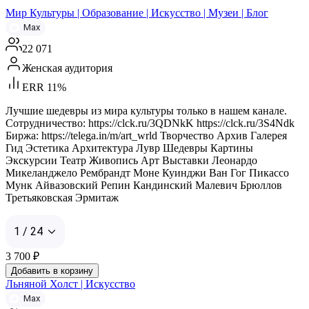
Мир Культуры | Образование | Искусство | Музеи | Блог
Max
22 071
Женская аудитория
ERR 11%
Лучшие шедевры из мира культуры только в нашем канале.
Сотрудничество: https://clck.ru/3QDNkK https://clck.ru/3S4Ndk
Биржа: https://telega.in/m/art_wrld Творчество Архив Галерея
Гид Эстетика Архитектура Лувр Шедевры Картины
Экскурсии Театр Живопись Арт Выставки Леонардо
Микеланджело Рембрандт Моне Куинджи Ван Гог Пикассо
Мунк Айвазовский Репин Кандинский Малевич Брюллов
Третьяковская Эрмитаж
1 / 24
3 700
₽
Добавить в корзину
Льняной Холст | Искусство
Max