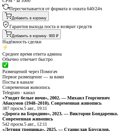
CPM · за 1000
Пересчитывается от формата и охвата
640
/
24ч
Добавить в корзину
Гарантия выхода поста и возврат средств
Добавить в корзину
·
900
₽
Надёжность сделки
Среднее время ответа админа
Обычно отвечает быстро
Размещений через Помогач
Первое размещение — за вами
Посты в канале
Современная живопись
Telegram
· канал
«Уходят белые ночи», 2002. — Михаил Георгиевич
Абакумов (1948–2010).
Cовременная живопись
387
просм.
5 авг., 19:11
«Дорога на Бородино», 2023. — Виктория Бондаренко.
Cовременная живопись
542
просм.
5 авг., 12:11
«Летняя тропинка», 2025. — Станислав Брусилов.