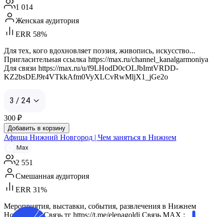
1 014
Женская аудитория
ERR 58%
Для тех, кого вдохновляет поэзия, живопись, искусство...
Пригласительная ссылка https://max.ru/channel_kanalgarmoniya
Для связи https://max.ru/u/f9LHodD0cOLJbImtVRDD-
KZ2bsDEJ9r4VTkkAfm0VyXLCvRwMljX1_jGe2o
3 / 24
300
₽
Добавить в корзину
Афиша Нижний Новгород | Чем заняться в Нижнем
Max
2 551
Смешанная аудитория
ERR 31%
Мероприятия, выставки, события, развлечения в Нижнем
Новгороде. Связь тг https://t.me/elenagoldi Связь MAX :