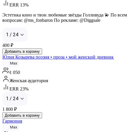
ERR 13%
Эстетика кино и твои любимые звёзды Голливуда 💫 По всем
вопросам: @ms_fonbaron По peклaме: @Diggsale
1 / 24
400
₽
Добавить в корзину
Юлия Козырева поэзия • проза • мой женский дневник
Max
1 050
Женская аудитория
ERR 23%
1 / 24
1 800
₽
Добавить в корзину
Гармония
Max