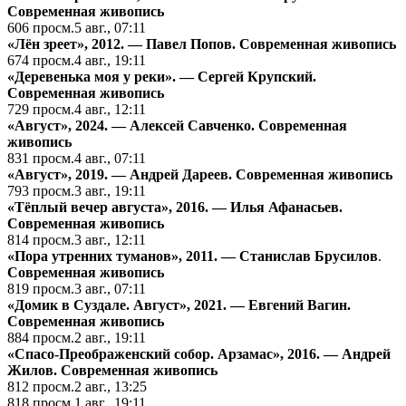
Cовременная живопись
606
просм.
5 авг., 07:11
«Лён зреет», 2012. — Павел Попов.
Cовременная живопись
674
просм.
4 авг., 19:11
«Деревенька моя у реки». — Сергей Крупский.
Cовременная живопись
729
просм.
4 авг., 12:11
«Август», 2024. — Алексей Савченко.
Cовременная
живопись
831
просм.
4 авг., 07:11
«Август», 2019. — Андрей Дареев.
Cовременная живопись
793
просм.
3 авг., 19:11
«Тёплый вечер августа», 2016. — Илья Афанасьев.
Cовременная живопись
814
просм.
3 авг., 12:11
«Пора утренних туманов», 2011. — Станислав Брусилов
.
Cовременная живопись
819
просм.
3 авг., 07:11
«Домик в Суздале. Август», 2021. — Евгений Вагин.
Cовременная живопись
884
просм.
2 авг., 19:11
«Спасо-Преображенский собор. Арзамас», 2016. — Андрей
Жилов.
Cовременная живопись
812
просм.
2 авг., 13:25
818
просм.
1 авг., 19:11