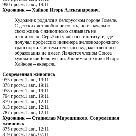
990
просм.
1 авг., 19:11
Художник — Хайков Игорь Александрович.
Художник родился в белорусском городе Гомеле.
С детских лет любил рисовать, но изначально
свою жизнь с живописью связывать не
планировал. Серьёзно увлёкся в институте, где
получал профессию инженера железнодорожного
транспорта. Систематического художественного
образования не имеет. Является членом Союза
художников Белоруссии. Любимая техника Игоря
Хайкова – акварель.
Cовременная живопись
955
просм.
1 авг., 19:11
878
просм.
1 авг., 19:11
958
просм.
1 авг., 19:11
794
просм.
1 авг., 19:11
879
просм.
1 авг., 12:11
813
просм.
1 авг., 12:11
787
просм.
1 авг., 12:11
Художник — Станислав Мирошников.
Cовременная
живопись
875
просм.
1 авг., 12:11
819
просм.
1 авг., 07:11