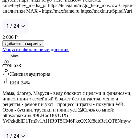
t.me/heyhey_media_pr https://telega.in/m/go_here_moscow Сервис
аналитики MAX - https://maxframe.ru https://maxln.ru/SpiralYuri
1 / 24
2 000
₽
Добавить в корзину
Марусин финансовый дневник
Max
6 638
Женская аудитория
ERR 24%
Мама, блогер, Маруся • веду блокнот с целями и финансами,
инвестиции • семейный бюджет без занудства, меню и
рецепты • ремонт и уют - процесс и траты • покупки WB,
Ozon - бусики, трусики и плинтуса 💌Связь со мной:
https://max.ru/u/f9LHodD0cOIXi-
YvPzkdbID1Tm9v1AHfR9T5CM6PkeQXXf8dbRe1QT8Nmyw
1 / 24