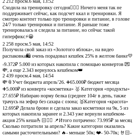
2 212
просм.
6 мая, 13:52
Сходила на тренировку сегодня🏋🏻‍♀️ Ничего меня так не
поддерживает сейчас, как подсчет ккал и тренировки. Я
смотрю контент только про тренировки и питание, в голове
24/7 только тренировки и питание. Я раньше тоже
тренировалась и следила за питание, но сейчас такой
гиперфикс⚡️😀
2 258
просм.
5 мая, 14:52
Получила свой заказ из «Золотого яблока», на видео
распаковка🛍️ очень порадовал кешбек 25% в желтом банке💛
-9.372₽ 5.000 из которых накопила с помощью конвертов 💌
💸, а еще 2.343 вернулось кешбеком👑
2 439
просм.
4 мая, 14:54
💸📎Учет бюджета апрель’26. ➕65.000₽ бюджет месяца
➕5.000₽ из конверта «косметика» 🥇 Категория «продукты»
27.655₽ Набираю норму белка (среднее 104г в день, также
трачусь на зефир без сахара с озона; 🥈Категория «красота»
12.695₽ Делала брови и сделала заказ косметики на 9к, 5 из
которых накопила заранее и 2.343 уже вернули кешбеком-
акция 25% кеша🫰🏻✌🏻 📌Итого потрачено: 73.995₽ за месяц
Сколько потратили за апрель? Какие категории оказались
самыми расточительными? 🔥- меньше 50к; ❤️- 50-70к; 🤘🏻-