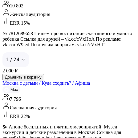
10 802
Женская аудитория
ERR 15%
№ 7812689658 Пишем про воспитание счастливого и умного
ребенка Ссылка для друзей – vk.cc/cVxHoA По рекламе:
vk.cc/cW9led По другим вопросам: vk.cc/cVxHT1
1 / 24
2 000
₽
Добавить в корзину
Москва с детьми / Куда сходить? / Афиша
Max
7 796
Смешанная аудитория
ERR 22%
🥳 Анонс бесплатных и платных мероприятий. Музеи,
экскурсии и детские развлечения в Москве! Ссылка для
друзей: https://max.ru/go_here_moscow Реклама: