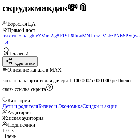
скруджмакдак💸📎
Взрослая ЦА
Прямой пост
max.ru/join/LghtvZMmjAg8F1SL6ifuwMNUmz_VpbzPAls6BxQw
Баллы: 2
Поделиться
Описание канала в MAX
коплю на квартиру для дочери 1.100.000/5.000.000 perfluence
связь
ссылка скрыта
Категории
Дети и родители
Бизнес и Экономика
Скидки и акции
Аудитория
Женская аудитория
Подписчики
1 013
-1
день