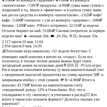
➕5.600₽ из конверта «здоровье» ➕5.000₽ из конверта
«шопоголизм» -7.097₽ продукты; -4.999₽ сумка маме гуляли с
подружкой в тц, зашли в «фамилию» и я купила сумку маме,
как раз на средства из конверта «шопоголизм»; -2.620₽ кофе/
кафе; -5.600₽ гинеколог с узи из конверта «здоровье»; -1000₽
бензин; -1200₽ квиз 📌Итого потрачено: 22.516₽ за неделю
Остаток бюджет на май: 53.084₽ Сколько потратили за первую
неделю мая? 🔥- меньше 20к; ❤️- 20-35к; 🤘🏻- больше 35к.
2 117
просм.
10 мая, 11:04
2 054
просм.
9 мая, 14:20
💰Пополняю игру-накопилку «52 недели богатства» С
помощью такой копилки я коплю на «отдых». Если все
получится, в теплые летние деньки можно будет снять
загородный домик на несколько дней🤞🏻🫰🏻 📌Суть игры:
Раз в неделю пополняем копилку (у меня накопительный счет
с ежедневной выплатой процентов) на сумму, кратную 50₽, и
зачеркиваем ячейку с этой суммой. 💸📎+4.900₽ Итого в
копилке: 45.750₽ Коплю на накопительном счету
«ежедневный доход» 12% в Озон-банке. Всё, что я
откладываю в эту «копилку», я учитываю в расход☝🏻 Кто
копит в таком или похожем формате? Делитесь сколько уже
накопили?