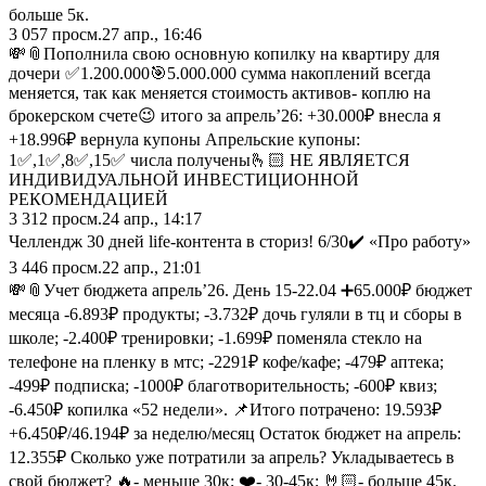
больше 5к.
3 057
просм.
27 апр., 16:46
💸📎Пополнила свою основную копилку на квартиру для
дочери ✅1.200.000🎯5.000.000 сумма накоплений всегда
меняется, так как меняется стоимость активов- коплю на
брокерском счете😉 итого за апрель’26: +30.000₽ внесла я
+18.996₽ вернула купоны Апрельские купоны:
1✅,1✅,8✅,15✅ числа получены🫰🏻 НЕ ЯВЛЯЕТСЯ
ИНДИВИДУАЛЬНОЙ ИНВЕСТИЦИОННОЙ
РЕКОМЕНДАЦИЕЙ
3 312
просм.
24 апр., 14:17
Челлендж 30 дней life-контента в сториз! 6/30✔️ «Про работу»
3 446
просм.
22 апр., 21:01
💸📎Учет бюджета апрель’26. День 15-22.04 ➕65.000₽ бюджет
месяца -6.893₽ продукты; -3.732₽ дочь гуляли в тц и сборы в
школе; -2.400₽ тренировки; -1.699₽ поменяла стекло на
телефоне на пленку в мтс; -2291₽ кофе/кафе; -479₽ аптека;
-499₽ подписка; -1000₽ благотворительность; -600₽ квиз;
-6.450₽ копилка «52 недели». 📌Итого потрачено: 19.593₽
+6.450₽/46.194₽ за неделю/месяц Остаток бюджет на апрель:
12.355₽ Сколько уже потратили за апрель? Укладываетесь в
свой бюджет? 🔥- меньше 30к; ❤️- 30-45к; 🤘🏻- больше 45к.