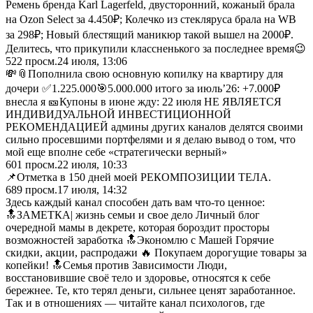
Ремень бренда Karl Lagerfeld, двусторонний, кожаный брала
на Ozon Select за 4.450₽; Колечко из стекляруса брала на WB
за 298₽; Новый блестящий маникюр такой вышел на 2000₽.
Делитесь, что прикупили классненького за последнее время😉
522
просм.
24 июля, 13:06
💸📎Пополнила свою основную копилку на квартиру для
дочери ✅1.225.000🎯5.000.000 итого за июль’26: +7.000₽
внесла я 🎫Купоны в июне жду: 22 июля НЕ ЯВЛЯЕТСЯ
ИНДИВИДУАЛЬНОЙ ИНВЕСТИЦИОННОЙ
РЕКОМЕНДАЦИЕЙ админы других каналов делятся своими
сильно просевшими портфелями и я делаю вывод о том, что
мой еще вполне себе «стратегически верный»
601
просм.
22 июля, 10:33
📌Отметка в 150 дней моей РЕКОМПОЗИЦИИ ТЕЛА.
689
просм.
17 июля, 14:32
Здесь каждый канал способен дать вам что-то ценное:
🔝ЗАМЕТКА| жизнь семьи и свое дело Личный блог
очередной мамы в декрете, которая бороздит просторы
возможностей заработка 🔝Экономлю с Машей Горячие
скидки, акции, распродажи 🔥 Покупаем дорогущие товары за
копейки! 🔝Семья против Зависимости Люди,
восстановившие своё тело и здоровье, относятся к себе
бережнее. Те, кто терял деньги, сильнее ценят заработанное.
Так и в отношениях — читайте канал психологов, где