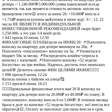
дочери ✅1.240.000🎯5.000.000 сумма накоплений всегда
меняется, так как меняется стоимость активов- коплю на
брокерском счете😉 итого за июнь’26: +10.000₽ внесла я
+1.734₽ вернула купоны 🎫Купоны в июне жду: 3✅, 12, 22
числа НЕ ЯВЛЯЕТСЯ ИНДИВИДУАЛЬНОЙ
ИНВЕСТИЦИОННОЙ РЕКОМЕНДАЦИЕЙ скоро будет
1.250.000- а это уже 1/4 моей цели
1 043
просм.
10 июня, 12:50
ФИНАНСОВЫЕ ПЛАНЫ/цели на ИЮНЬ’26: 📌Пополнить
копилку на квартиру для дочери минимум на 20к; 📌
Пополнить «пенсионную» копилку на 5к; 📌Уложиться в
бюджет 50к за месяц; 📌Распределить кешбек+опросы в
копилку с наличкой; 📌Пополнить копилку «52 недели
богатства» на три ячейки. Надеюсь, достичь этих июньских
целей🎯 Делитесь своими ФИН ЦЕЛЯМИ ИЮНЯ✌🏻🤟🏻
1 098
просм.
8 июня, 12:24
Купила пионы у бабулек на улице🥰
1 153
просм.
6 июня, 16:23
👎🏼❌Провальные финансовые итоги мая’26 В копилку на
квартиру для дочери внесла 20.000₽ из 40.000₽ по плану; В
«пенсионную» копилку внесла 0 из 5.000₽; В течении месяца
брала в долг из копилки «52 недели богатства», но! внесла все
обратно🤝🏻; Оплату за пансионат для папы внесла в срок,