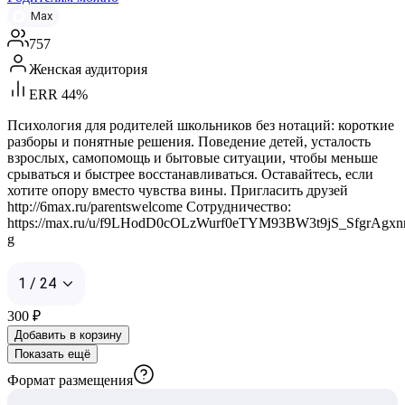
Max
757
Женская аудитория
ERR 44%
Психология для родителей школьников без нотаций: короткие
разборы и понятные решения. Поведение детей, усталость
взрослых, самопомощь и бытовые ситуации, чтобы меньше
срываться и быстрее восстанавливаться. Оставайтесь, если
хотите опору вместо чувства вины. Пригласить друзей
http://6max.ru/parentswelcome Сотрудничество:
https://max.ru/u/f9LHodD0cOLzWurf0eTYM93BW3t9jS_SfgrAg
g
1 / 24
300
₽
Добавить в корзину
Показать ещё
Формат размещения