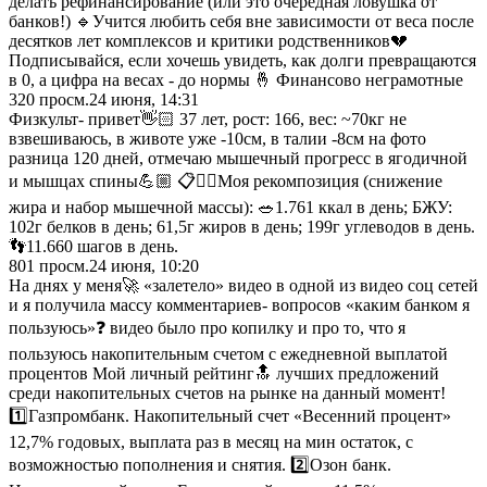
делать рефинансирование (или это очередная ловушка от
банков!) 🔹Учится любить себя вне зависимости от веса после
десятков лет комплексов и критики родственников💔
Подписывайся, если хочешь увидеть, как долги превращаются
в 0, а цифра на весах - до нормы 🤞 Финансово неграмотные
320
просм.
24 июня, 14:31
Физкульт- привет👋🏻 37 лет, рост: 166, вес: ~70кг не
взвешиваюсь, в животе уже -10см, в талии -8см на фото
разница 120 дней, отмечаю мышечный прогресс в ягодичной
и мышцах спины💪🏼 📋☝🏻Моя рекомпозиция (снижение
жира и набор мышечной массы): 🥗1.761 ккал в день; БЖУ:
102г белков в день; 61,5г жиров в день; 199г углеводов в день.
👣11.660 шагов в день.
801
просм.
24 июня, 10:20
На днях у меня🚀 «залетело» видео в одной из видео соц сетей
и я получила массу комментариев- вопросов «каким банком я
пользуюсь»❓ видео было про копилку и про то, что я
пользуюсь накопительным счетом с ежедневной выплатой
процентов Мой личный рейтинг🔝 лучших предложений
среди накопительных счетов на рынке на данный момент!
1️⃣Газпромбанк. Накопительный счет «Весенний процент»
12,7% годовых, выплата раз в месяц на мин остаток, с
возможностью пополнения и снятия. 2️⃣Озон банк.