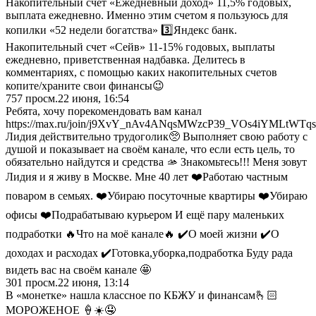
Накопительный счет «Ежедневный доход» 11,5% годовых,
выплата ежедневно. Именно этим счетом я пользуюсь для
копилки «52 недели богатства» 3️⃣Яндекс банк.
Накопительный счет «Сейв» 11-15% годовых, выплаты
ежедневно, приветственная надбавка. Делитесь в
комментариях, с помощью каких накопительных счетов
копите/храните свои финансы😉
757
просм.
22 июня, 16:54
Ребята, хочу порекомендовать вам канал
https://max.ru/join/j9XvY_nAv4ANqsMWzcP39_VOs4iYMLtWTqs
Лидия действительно трудоголик🥺 Выполняет свою работу с
душой и показывает на своём канале, что если есть цель, то
обязательно найдутся и средства 🫴 Знакомьтесь!!! Меня зовут
Лидия и я живу в Москве. Мне 40 лет ❤️Работаю частным
поваром в семьях. ❤️Убираю посуточные квартиры ❤️Убираю
офисы ❤️Подрабатываю курьером И ещё пару маленьких
подработки 🔥Что на моё канале🔥 ✔️О моей жизни ✔️О
доходах и расходах ✔️Готовка,уборка,подработка Буду рада
видеть вас на своём канале 🤩
301
просм.
22 июня, 13:14
В «монетке» нашла классное по КБЖУ и финансам🫰🏻
МОРОЖЕНОЕ 🍦☀️🤤