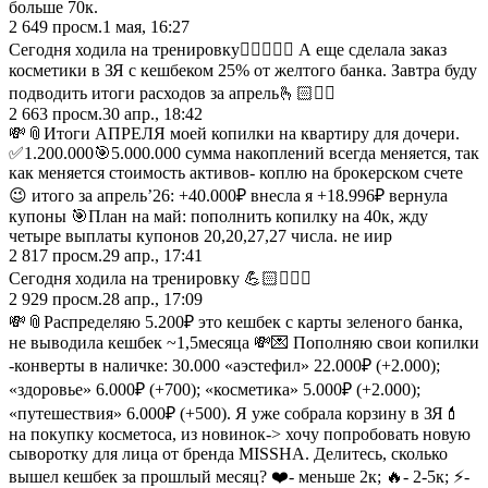
больше 70к.
2 649
просм.
1 мая, 16:27
Сегодня ходила на тренировку🏋🏻‍♀️💪🏻 А еще сделала заказ
косметики в ЗЯ с кешбеком 25% от желтого банка. Завтра буду
подводить итоги расходов за апрель🫰🏻✌🏻
2 663
просм.
30 апр., 18:42
💸📎Итоги АПРЕЛЯ моей копилки на квартиру для дочери.
✅1.200.000🎯5.000.000 сумма накоплений всегда меняется, так
как меняется стоимость активов- коплю на брокерском счете
😉 итого за апрель’26: +40.000₽ внесла я +18.996₽ вернула
купоны 🎯План на май: пополнить копилку на 40к, жду
четыре выплаты купонов 20,20,27,27 числа. не иир
2 817
просм.
29 апр., 17:41
Сегодня ходила на тренировку 💪🏻🏋🏻‍♀️
2 929
просм.
28 апр., 17:09
💸📎Распределяю 5.200₽ это кешбек с карты зеленого банка,
не выводила кешбек ~1,5месяца 💸💌 Пополняю свои копилки
-конверты в наличке: 30.000 «аэстефил» 22.000₽ (+2.000);
«здоровье» 6.000₽ (+700); «косметика» 5.000₽ (+2.000);
«путешествия» 6.000₽ (+500). Я уже собрала корзину в ЗЯ💄
на покупку косметоса, из новинок-> хочу попробовать новую
сыворотку для лица от бренда MISSHA. Делитесь, сколько
вышел кешбек за прошлый месяц? ❤️- меньше 2к; 🔥- 2-5к; ⚡️-