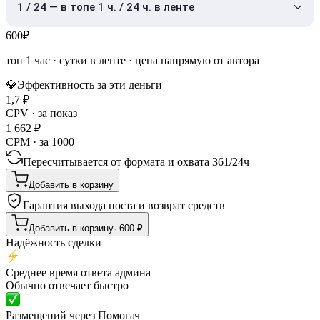
1 / 24 — в топе 1 ч. / 24 ч. в ленте
600
₽
топ 1 час
·
сутки в ленте
· цена напрямую от автора
💎
Эффективность за эти деньги
1,7
₽
CPV · за показ
1 662
₽
CPM · за 1000
Пересчитывается от формата и охвата
361
/
24ч
Добавить в корзину
Гарантия выхода поста и возврат средств
Добавить в корзину
·
600
₽
Надёжность сделки
Среднее время ответа админа
Обычно отвечает быстро
Размещений через Помогач