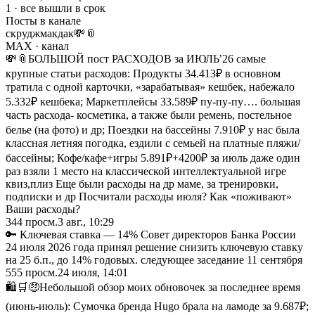
1 · все вышли в срок
Посты в канале
скруджмакдак💸📎
MAX
· канал
💸📎БОЛЬШОЙ пост РАСХОДОВ за ИЮЛЬ’26 самые
крупные статьи расходов: Продукты 34.413₽ в основном
тратила с одной карточки, «зарабатывая» кешбек, набежало
5.332₽ кешбека; Маркетплейсы 33.589₽ пу-пу-пу…. большая
часть расхода- косметика, а также были ремень, постельное
белье (на фото) и др; Поездки на бассейны 7.910₽ у нас была
классная летняя погодка, ездили с семьей на платные пляжи/
бассейны; Кофе/кафе+игры 5.891₽+4200₽ за июль даже один
раз взяли 1 место на классической интеллектуальной игре
квиз,плиз Еще были расходы на др маме, за тренировки,
подписки и др Посчитали расходы июля? Как «поживают»
Ваши расходы?
344
просм.
3 авг., 10:29
🔑 Ключевая ставка — 14% Совет директоров Банка России
24 июля 2026 года принял решение снизить ключевую ставку
на 25 б.п., до 14% годовых. следующее заседание 11 сентября
555
просм.
24 июля, 14:01
🛍️🛒🤑Небольшой обзор моих обновочек за последнее время
(июнь-июль): Сумочка бренда Hugo брала на ламоде за 9.687₽;