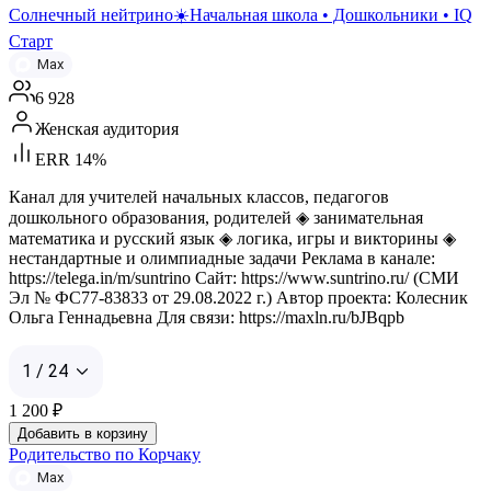
Солнечный нейтрино☀️Начальная школа • Дошкольники • IQ
Старт
Max
6 928
Женская аудитория
ERR 14%
Канал для учителей начальных классов, педагогов
дошкольного образования, родителей ◈ занимательная
математика и русский язык ◈ логика, игры и викторины ◈
нестандартные и олимпиадные задачи Реклама в канале:
https://telega.in/m/suntrino Сайт: https://www.suntrino.ru/ (СМИ
Эл № ФС77-83833 от 29.08.2022 г.) Автор проекта: Колесник
Ольга Геннадьевна Для связи: https://maxln.ru/bJBqpb
1 / 24
1 200
₽
Добавить в корзину
Родительство по Корчаку
Max