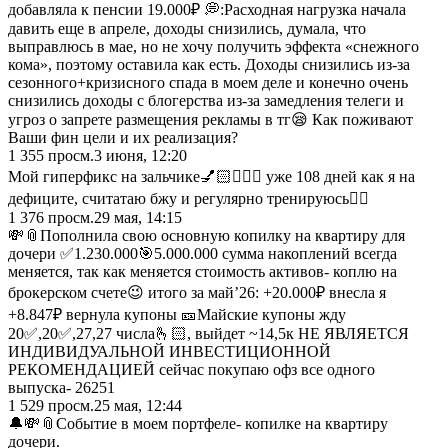
добавляла к пенсии 19.000₽ 💭:Расходная нагрузка начала
давить еще в апреле, доходы снизились, думала, что
выправлюсь в мае, но не хочу получить эффекта «снежного
кома», поэтому оставила как есть. Доходы снизились из-за
сезонного+кризисного спада в моем деле и конечно очень
снизились доходы с блогерства из-за замедления телеги и
угроз о запрете размещения рекламы в тг😪 Как поживают
Ваши фин цели и их реализация?
1 355
просм.
3 июня, 12:20
Мой гиперфикс на зальчике💅🏻🏋🏻‍♀️ уже 108 дней как я на
дефиците, считатаю бжу и регулярно тренируюсь✌🏻
1 376
просм.
29 мая, 14:15
💸📎Пополнила свою основную копилку на квартиру для
дочери ✅1.230.000🎯5.000.000 сумма накоплений всегда
меняется, так как меняется стоимость активов- коплю на
брокерском счете😉 итого за май’26: +20.000₽ внесла я
+8.847₽ вернула купоны 🎫Майские купоны жду
20✅,20✅,27,27 числа🫰🏻, выйдет ~14,5к НЕ ЯВЛЯЕТСЯ
ИНДИВИДУАЛЬНОЙ ИНВЕСТИЦИОННОЙ
РЕКОМЕНДАЦИЕЙ сейчас покупаю офз все одного
выпуска- 26251
1 529
просм.
25 мая, 12:44
🔔💸📎Событие в моем портфеле- копилке на квартиру
дочери.