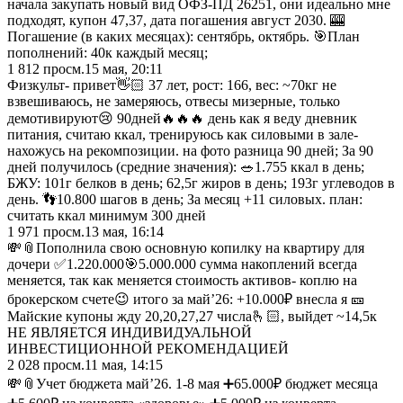
начала закупать новый вид ОФЗ-ПД 26251, они идеально мне
подходят, купон 47,37, дата погашения август 2030. 🎰
Погашение (в каких месяцах): сентябрь, октябрь. 🎯План
пополнений: 40к каждый месяц;
1 812
просм.
15 мая, 20:11
Физкульт- привет👋🏻 37 лет, рост: 166, вес: ~70кг не
взвешиваюсь, не замеряюсь, отвесы мизерные, только
демотивируют😢 90дней🔥🔥🔥 день как я веду дневник
питания, считаю ккал, тренируюсь как силовыми в зале-
нахожусь на рекомпозиции. на фото разница 90 дней; За 90
дней получилось (средние значения): 🥗1.755 ккал в день;
БЖУ: 101г белков в день; 62,5г жиров в день; 193г углеводов в
день. 👣10.800 шагов в день; За месяц +11 силовых. план:
считать ккал минимум 300 дней
1 971
просм.
13 мая, 16:14
💸📎Пополнила свою основную копилку на квартиру для
дочери ✅1.220.000🎯5.000.000 сумма накоплений всегда
меняется, так как меняется стоимость активов- коплю на
брокерском счете😉 итого за май’26: +10.000₽ внесла я 🎫
Майские купоны жду 20,20,27,27 числа🫰🏻, выйдет ~14,5к
НЕ ЯВЛЯЕТСЯ ИНДИВИДУАЛЬНОЙ
ИНВЕСТИЦИОННОЙ РЕКОМЕНДАЦИЕЙ
2 028
просм.
11 мая, 14:15
💸📎Учет бюджета май’26. 1-8 мая ➕65.000₽ бюджет месяца