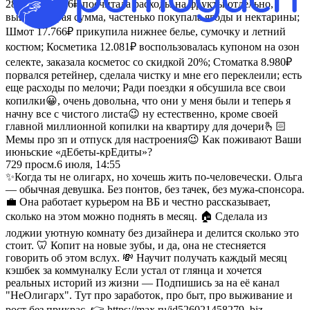
28.155₽+5.166₽ посчитала расходы на фрукты отдельно,
вышла вторая сумма, частенько покупала ягоды и нектарины;
Шмот 17.766₽ прикупила нижнее белье, сумочку и летний
костюм; Косметика 12.081₽ воспользовалась купоном на озон
селекте, заказала косметос со скидкой 20%; Стоматка 8.980₽
порвался ретейнер, сделала чистку и мне его переклеили; есть
еще расходы по мелочи; Ради поездки я обсушила все свои
копилки😀, очень довольна, что они у меня были и теперь я
начну все с чистого листа😉 ну естественно, кроме своей
главной миллионной копилки на квартиру для дочери🫰🏻
Мемы про зп и отпуск для настроения😉 Как поживают Ваши
июньские «дЕбеты-крЕдиты»?
729
просм.
6 июля, 14:55
✨Когда ты не олигарх, но хочешь жить по-человечески. Ольга
— обычная девушка. Без понтов, без тачек, без мужа-спонсора.
💼 Она работает курьером на ВБ и честно рассказывает,
сколько на этом можно поднять в месяц. 🏠 Сделала из
лоджии уютную комнату без дизайнера и делится сколько это
стоит. 🦷 Копит на новые зубы, и да, она не стесняется
говорить об этом вслух. 💸 Научит получать каждый месяц
кэшбек за коммуналку Если устал от глянца и хочется
реальных историй из жизни — Подпишись за на её канал
"НеОлигарх". Тут про заработок, про быт, про выживание и
рост без прикрас. 👉 https://max.ru/id526021458279_biz