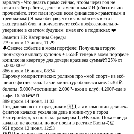
зарплату» Что делать прямо сейчас, чтобы через год не
остаться без работы, денег и замененным ИИ (обязательно
прочитайте, этот план нужен всем финансово-грамотным и
тревожным!) Я вам обещаю, что вы влюбитесь в этот
экспертный блог и почувствуете себя профессионально-
увереннее в светлом будущем, имея его в подписках ❤️
Заметки HR Катерины Середы
279
просм.
17 июня, 11:29
🔔Свежее событие в моем портфеле: Получила вторую
июньскую выплату купонов +1.658₽ теперь в моем портфеле-
копилке на квартиру для дочери красивая сумма🥰 25% от
5.000.000✅
866
просм.
16 июня, 08:34
Парочку юмористических роликов про «мой спорт» из екб-
шного фитнес зала. Такой мини-тур обошелся мне: 5.361₽-
билеты; 5.000₽-гостиница; 2.000₽- вход в клуб; 4.200₽-еда в
кафе. 16.561₽💸📎
889
просм.
14 июня, 11:03
Поздравляю всех с праздником 🇷🇺 а я в компании девочек-
фанатов качалки уехала на день в мини-тур в город
Екатеринбург, в спорт-зал размером 1,5+К кв.м. Пока еще до
качалки не доехали, но вот поели в рестике Басты🤙🏻
951
просм.
12 июня, 12:53
💸📎Пополнила свою основную копилку на квартиру для