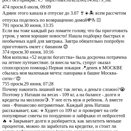
474
просм.
6 июля, 09:09
Админ этого канала в отпуске до 3.07 👙☀️🏝️ всем рассчетом
отпуска поделюсь по возвращению домой💸🫰🏻
791
просм.
30 июня, 13:35
Если вы тоже каждый раз ломаете голову, что бы приготовить
утром, у меня хорошие новости! Нашла подборку быстрых и
необычных идей для завтрака. Завтра обязательно попробую
приготовить омлет с бананом 😍
374
просм.
30 июня, 10:16
Моя копилка «52 недели богатства» была досрочна потрачена
на летнее путешествие. (я внесла часть, супруг оказал
спонсорскую помощь) Первая локация 📍денек в МОСКВЕ
сбылась моя маленькая мечта: панорама в башне Москва-
сити✅😍
755
просм.
29 июня, 07:28
Почему накопить лишний вес так легко, а деньги сложно?😭
Поэтому у Наташи на весах - 109 кг, а на балансе - долги и
кредиты на миллион🍋. У нее есть муж и ребенок. А вместе
они - Финансово неграмотные. Каждый день Наташа
рассказывает, как: 🔹Худеет со 109 кг и проверяет на себе
популярные советы по похудению и лайфхаки от нейросетей
🔥 🔹Закрывает долги и разбирается, как заплатить меньше
процентов, можно ли заработать на кредитке, и стоит ли