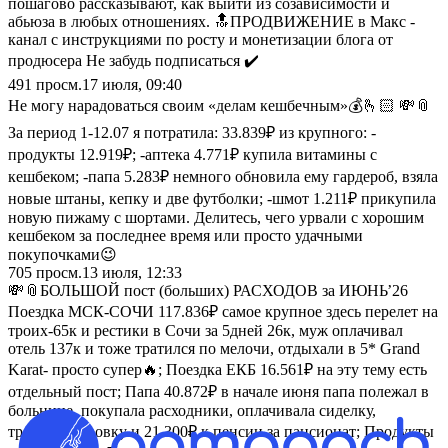
пошагово рассказывают, как выйти из созависимости и
абьюза в любых отношениях. 🔝ПРОДВИЖЕНИЕ в Макс -
канал с инструкциями по росту и монетизации блога от
продюсера Не забудь подписаться ✔️
491
просм.
17 июля, 09:40
Не могу нарадоваться своим «делам кешбечным»💰🫰🏻 💸📎
За период 1-12.07 я потратила: 33.839₽ из крупного: -
продукты 12.919₽; -аптека 4.771₽ купила витамины с
кешбеком; -папа 5.283₽ немного обновила ему гардероб, взяла
новые штаны, кепку и две футболки; -шмот 1.211₽ прикупила
новую пижаму с шортами. Делитесь, чего урвали с хорошим
кешбеком за последнее время или просто удачными
покупочками😉
705
просм.
13 июля, 12:33
💸📎БОЛЬШОЙ пост (больших) РАСХОДОВ за ИЮНЬ’26
Поездка МСК-СОЧИ 117.836₽ самое крупное здесь перелет на
троих-65к и рестики в Сочи за 5дней 26к, муж оплачивал
отель 137к и тоже тратился по мелочи, отдыхали в 5* Grand
Karat- просто супер🔥; Поездка ЕКБ 16.561₽ на эту тему есть
отдельный пост; Папа 40.872₽ в начале июня папа полежал в
больнице, покупала расходники, оплачивала сиделку,
транспортировку и 21.300₽ к пенсии за пансионат; Продукты