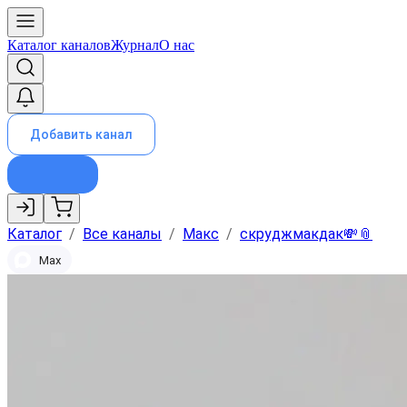
Каталог каналов
Журнал
О нас
Добавить канал
Каталог
/
Все каналы
/
Макс
/
скруджмакдак💸📎
Max