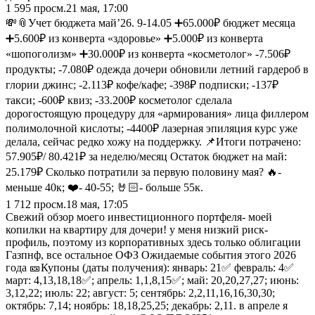
1 595
просм.
21 мая, 17:00
💸📎Учет бюджета май’26. 9-14.05 ➕65.000₽ бюджет месяца
➕5.600₽ из конверта «здоровье» ➕5.000₽ из конверта
«шопоголизм» ➕30.000₽ из конверта «косметолог» -7.506₽
продукты; -7.080₽ одежда дочери обновили летний гардероб в
глории джинс; -2.113₽ кофе/кафе; -398₽ подписки; -137₽
такси; -600₽ квиз; -33.200₽ косметолог сделала
дорогостоящую процедуру для «армирования» лица филлером
полимолочной кислоты; -4400₽ лазерная эпиляция курс уже
делала, сейчас редко хожу на поддержку. 📌Итоги потрачено:
57.905₽/ 80.421₽ за неделю/месяц Остаток бюджет на май:
25.179₽ Сколько потратили за первую половину мая? 🔥-
меньше 40к; ❤️- 40-55; 🤘🏻- больше 55к.
1 712
просм.
18 мая, 17:05
Свежий обзор моего инвестиционного портфеля- моей
копилки на квартиру для дочери! у меня низкий риск-
профиль, поэтому из корпоративных здесь только облигации
Газпнф, все остальное ОФЗ Ожидаемые события этого 2026
года 🎫Купоны (даты получения): январь: 21✅ февраль: 4✅
март: 4,13,18,18✅; апрель: 1,1,8,15✅; май: 20,20,27,27; июнь:
3,12,22; июль: 22; август: 5; сентябрь: 2,2,11,16,16,30,30;
октябрь: 7,14; ноябрь: 18,18,25,25; декабрь: 2,11. в апреле я