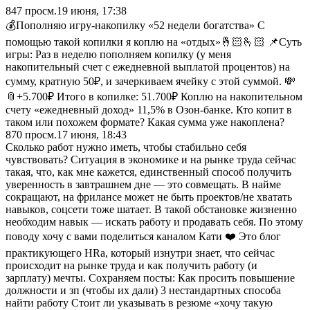
847
просм.
19 июня, 17:38
💰Пополняю игру-накопилку «52 недели богатства» С
помощью такой копилки я коплю на «отдых»🤞🏻🫰🏻 📌Суть
игры: Раз в неделю пополняем копилку (у меня
накопительный счет с ежедневной выплатой процентов) на
сумму, кратную 50₽, и зачеркиваем ячейку с этой суммой. 💸
📎+5.700₽ Итого в копилке: 51.700₽ Коплю на накопительном
счету «ежедневный доход» 11,5% в Озон-банке. Кто копит в
таком или похожем формате? Какая сумма уже накоплена?
870
просм.
17 июня, 18:43
Сколько работ нужно иметь, чтобы стабильно себя
чувствовать? Ситуация в экономике и на рынке труда сейчас
такая, что, как мне кажется, единственный способ получить
уверенность в завтрашнем дне — это совмещать. В найме
сокращают, на фрилансе может не быть проектов/не хватать
навыков, соцсети тоже шатает. В такой обстановке жизненно
необходим навык — искать работу и продавать себя. По этому
поводу хочу с вами поделиться каналом Кати ❤️ Это блог
практикующего HRа, который изнутри знает, что сейчас
происходит на рынке труда и как получить работу (и
зарплату) мечты. Сохраняем посты: Как просить повышение
должности и зп (чтобы их дали) 3 нестандартных способа
найти работу Стоит ли указывать в резюме «хочу такую