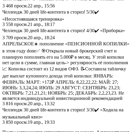
3 468
просм.
22 апр., 15:56
Челлендж 30 дней life-контента в сториз! 5/30✔️
«Несостоявшаяся тренировка»
3 558
просм.
21 апр., 18:17
Челлендж 30 дней life-контента в сториз! 4/30✔️ «Приборка»
3 709
просм.
20 апр., 18:24
АПРЕЛЬСКОЕ☀️ пополнение «ПЕНСИОННОЙ КОПИЛКИ»
в этом году done✅ 🎯Открыла новый брокерский счет и
планирую пополнять его на 5.000₽ в месяц. У этой копилки
нет цели в сумме, главная цель-> регулярность её пополнения
📈 Копилка состоит из 12 видов ОФЗ. 📝Составила табличку
дат выплат купонного дохода этой копилки: ЯНВАРЬ:
ФЕВРАЛЬ: МАРТ: +172₽ АПРЕЛЬ: 8,22,22,22; МАЙ: 27;
ИЮНЬ: 3,3,24,24; ИЮЛЬ: 29 АВГУСТ: СЕНТЯБРЬ: 23,23;
ОКТЯБРЬ: 7,21,21,21; НОЯБРЬ: 25; ДЕКАБРЬ: 2,2,23,23. Не
является индивидуальной инвестиционной рекомендацией
3 816
просм.
20 апр., 13:32
Челлендж 30 дней life-контента в сториз! 3/30✔️ «Ходила на
музыкальный квиз»
3 850
просм.
19 апр., 19:33